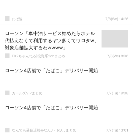
にぱ速
7/8(We) 14:26
ローソン「車中泊サービス始めたらホテル
代払えなくて利用するヤツ多くてワロタw、
対象店舗拡大するわwwww」
FX2ちゃんねる|投資系2chまとめ
7/8(We) 8:06
ローソン4店舗で「たばこ」デリバリー開始
ガールズVIPまとめ
7/7(Tu) 19:08
ローソン4店舗で「たばこ」デリバリー開始
なんでも受信遅報@なんJ・おんJまとめ
7/7(Tu) 13:01