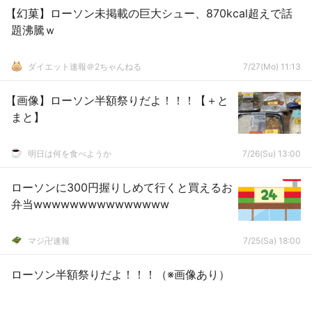
【幻菓】ローソン未掲載の巨大シュー、870kcal超えで話
題沸騰ｗ
ダイエット速報＠2ちゃんねる
7/27(Mo) 11:13
【画像】ローソン半額祭りだよ！！！【＋と
まと】
明日は何を食べようか
7/26(Su) 13:00
ローソンに300円握りしめて行くと買えるお
弁当wwwwwwwwwwwwwww
マジ卍速報
7/25(Sa) 18:00
ローソン半額祭りだよ！！！（※画像あり）