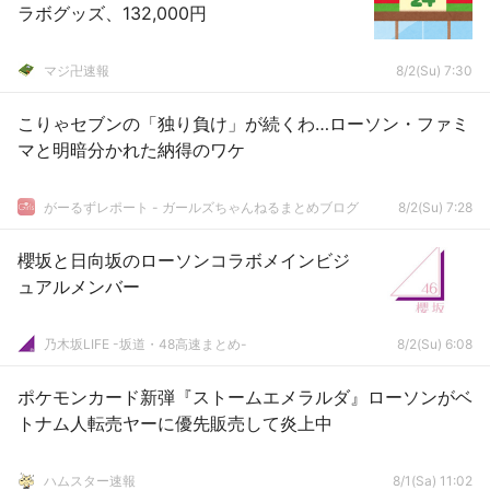
ラボグッズ、132,000円
マジ卍速報
8/2(Su) 7:30
こりゃセブンの「独り負け」が続くわ…ローソン・ファミ
マと明暗分かれた納得のワケ
がーるずレポート - ガールズちゃんねるまとめブログ
8/2(Su) 7:28
櫻坂と日向坂のローソンコラボメインビジ
ュアルメンバー
乃木坂LIFE -坂道・48高速まとめ-
8/2(Su) 6:08
ポケモンカード新弾『ストームエメラルダ』ローソンがベ
トナム人転売ヤーに優先販売して炎上中
ハムスター速報
8/1(Sa) 11:02