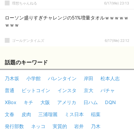
理想ちゃんねる
6/17(We) 23:13
ローソン盛りすぎチャレンジの51%増量タオルｗｗｗｗｗ
ｗｗｗ
ゴールデンタイムズ
6/17(We) 22:12
話題のキーワード
乃木坂
小学館
バレンタイン
岸田
松本人志
普通
ビットコイン
インスタ
京大
バチャ
XBox
キチ
大阪
アメリカ
日ハム
DQN
文春
皮肉
三浦瑠麗
ミス日本
稲葉
発行部数
ネッコ
実質的
岩井
乃木