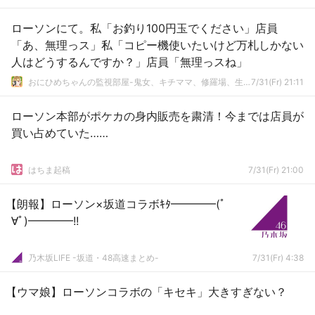
ローソンにて。私「お釣り100円玉でください」店員
「あ、無理っス」私「コピー機使いたいけど万札しかない
人はどうするんですか？」店員「無理っスね」
おにひめちゃんの監視部屋-鬼女、キチママ、修羅場、生活まとめ-
7/31(Fr) 21:11
ローソン本部がポケカの身内販売を粛清！今までは店員が
買い占めていた……
はちま起稿
7/31(Fr) 21:00
【朗報】ローソン×坂道コラボｷﾀ━━━━(ﾟ
∀ﾟ)━━━━!!
乃木坂LIFE -坂道・48高速まとめ-
7/31(Fr) 4:38
【ウマ娘】ローソンコラボの「キセキ」大きすぎない？