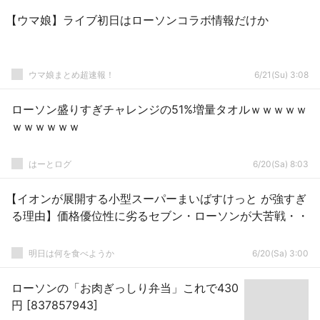
【ウマ娘】ライブ初日はローソンコラボ情報だけか
ウマ娘まとめ超速報！
6/21(Su) 3:08
ローソン盛りすぎチャレンジの51%増量タオルｗｗｗｗｗ
ｗｗｗｗｗｗ
はーとログ
6/20(Sa) 8:03
【イオンが展開する小型スーパーまいばすけっと が強すぎ
る理由】価格優位性に劣るセブン・ローソンが大苦戦・・
明日は何を食べようか
6/20(Sa) 3:00
ローソンの「お肉ぎっしり弁当」これで430
円 [837857943]