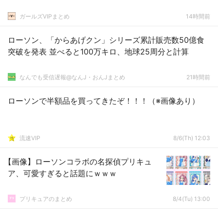
ガールズVIPまとめ
14時間前
ローソン、「からあげクン」シリーズ累計販売数50億食
突破を発表 並べると100万キロ、地球25周分と計算
なんでも受信遅報@なんJ・おんJまとめ
21時間前
ローソンで半額品を買ってきたぞ！！！（※画像あり）
流速VIP
8/6(Th) 12:03
【画像】ローソンコラボの名探偵プリキュ
ア、可愛すぎると話題にｗｗｗ
プリキュアのまとめ
8/4(Tu) 13:00