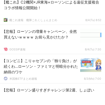
【艦これ】C2機関×JR東海×ローソンによる遠征支援複合
コラボ情報公開開始！
艦これ速報 艦隊これくしょんまとめ
8/4(Tu) 8:52
【悲報】ローソンの増量キャンペーン、全然
買えないｗｗｗｗ お前ら見かけたか？
GOSSIP速報
8/4(Tu) 7:30
【コンビニ】こりゃセブンの「独り負け」が
続くわ…ローソン・ファミマと明暗分かれた
納得のワケ
米国株ETFまとめ速報
8/3(Mo) 7:00
【悲報】ローソン盛りすぎチャレンジ第2週、しょぼい