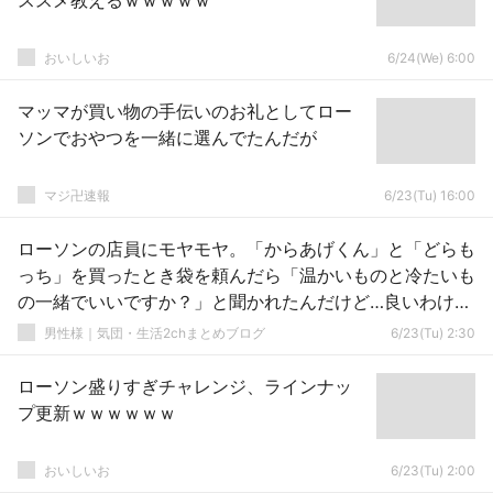
ススメ教えるｗｗｗｗｗ
おいしいお
6/24(We) 6:00
マッマが買い物の手伝いのお礼としてロー
ソンでおやつを一緒に選んでたんだが
マジ卍速報
6/23(Tu) 16:00
ローソンの店員にモヤモヤ。「からあげくん」と「どらも
っち」を買ったとき袋を頼んだら「温かいものと冷たいも
の一緒でいいですか？」と聞かれたんだけど…良いわけな
いだろ
男性様｜気団・生活2chまとめブログ
6/23(Tu) 2:30
ローソン盛りすぎチャレンジ、ラインナッ
プ更新ｗｗｗｗｗｗ
おいしいお
6/23(Tu) 2:00