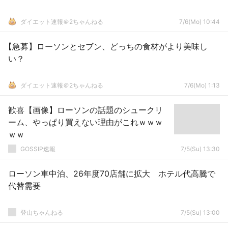
ダイエット速報＠2ちゃんねる
7/6(Mo) 10:44
【急募】ローソンとセブン、どっちの食材がより美味し
い？
ダイエット速報＠2ちゃんねる
7/6(Mo) 1:13
歓喜【画像】ローソンの話題のシュークリ
ーム、やっぱり買えない理由がこれｗｗｗ
ｗｗ
GOSSIP速報
7/5(Su) 13:30
ローソン車中泊、26年度70店舗に拡大 ホテル代高騰で
代替需要
登山ちゃんねる
7/5(Su) 13:00