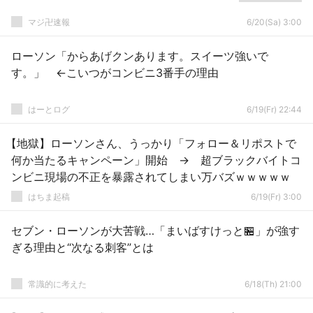
マジ卍速報
6/20(Sa) 3:00
ローソン「からあげクンあります。スイーツ強いで
す。」 ←こいつがコンビニ3番手の理由
はーとログ
6/19(Fr) 22:44
【地獄】ローソンさん、うっかり「フォロー＆リポストで
何か当たるキャンペーン」開始 → 超ブラックバイトコ
ンビニ現場の不正を暴露されてしまい万バズｗｗｗｗｗ
はちま起稿
6/19(Fr) 3:00
セブン・ローソンが大苦戦…「まいばすけっと🏪」が強す
ぎる理由と“次なる刺客”とは
常識的に考えた
6/18(Th) 21:00