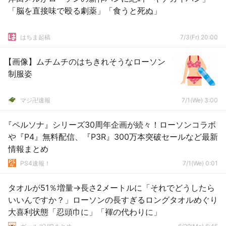
「脳を直接味で殴る劇薬」「食うと死ぬ」
はちま起稿
7/3(Fr) 20:00
【画像】ムチムチのはちきれそうなローソン
制服姿
マジ卍速報
7/1(We) 3:00
『ペルソナ』シリーズ30周年企画が続々！ローソンコラボ
や『P4』無料配信、『P3R』300万本突破セールなど最新
情報まとめ
PS4速報！
7/1(We) 0:01
タオルが51％増量→長さ2メートルに「それでどうしたら
いいんですか？」ローソンの長すぎるロングタオルめぐり
大喜利状態「忍頭巾に」「褌の代わりに」