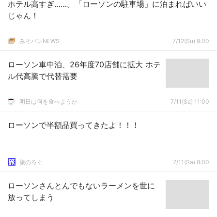
ホテル高すぎ……。「ローソンの駐車場」に泊まればいい
じゃん！
みそパンNEWS
7/12(Su) 9:00
ローソン車中泊、26年度70店舗に拡大 ホテ
ル代高騰で代替需要
明日は何を食べようか
7/11(Sa) 11:00
ローソンで半額品買ってきたよ！！！
旅のろぐ
7/11(Sa) 8:00
ローソンさんとんでもないラーメンを世に
放ってしまう