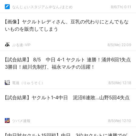
なんじぇいスタジアム＠なんJまとめ
8/6(Th) 0:11
【画像】ヤクルトレディさん、豆乳の代わりにとんでもな
いものを販売してしまう
ぶる速-VIP
8/5(We) 22:09
【試合結果】 8/5 中日 4-1 ヤクルト 連勝！涌井6回1失点
3勝目！細川先制打、福永マルチの活躍！
竜速（りゅうそく）
8/5(We) 12:18
【試合結果】ヤクルト1-4中日 泥沼6連敗…山野5回4失点
ツバメ速報
8/5(We) 12:10
【中日対ヤクルト15回戦】中日、3位ヤクルトに連勝でゲ