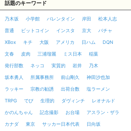
話題のキーワード
乃木坂
小学館
バレンタイン
岸田
松本人志
普通
ビットコイン
インスタ
京大
バチャ
XBox
キチ
大阪
アメリカ
日ハム
DQN
文春
皮肉
三浦瑠麗
ミス日本
稲葉
発行部数
ネッコ
実質的
岩井
乃木
坂本勇人
所属事務所
前山剛久
神田沙也加
ラッキー
宗教の勧誘
出荷台数
塩ラーメン
TRPG
でび
生理的
ダヴィンチ
レオナルド
かのんちゃん
記念撮影
お台場
アスラン・ザラ
カナダ
東京
サッカー日本代表
日向坂