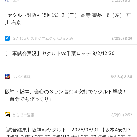
虎速
8/2(Su) 8:31
【ヤクルト対阪神15回戦】2（二） 高寺 望夢 6（左） 前
川 右京
なんじぇいスタジアム＠なんJまとめ
8/2(Su) 8:26
【二軍試合実況】ヤクルトvs千葉ロッテ 8/2/12:30
ツバメ速報
8/2(Su) 3:35
阪神・坂本、会心の３ラン含む４安打でヤクルト撃破！
「自分でもびっくり」
とらほー速報
8/2(Su) 2:52
【試合結果】阪神vsヤクルト 2026/08/01 【坂本4安打3