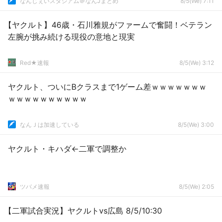
なんじぇいスタジアム＠なんJまとめ
8/5(We) 7:11
【ヤクルト】46歳・石川雅規がファームで奮闘！ベテラン
左腕が挑み続ける現役の意地と現実
Red★速報
8/5(We) 3:12
ヤクルト、ついにBクラスまで1ゲーム差ｗｗｗｗｗｗｗ
ｗｗｗｗｗｗｗｗｗｗ
なんＪは加速している
8/5(We) 3:00
ヤクルト・キハダ←二軍で調整か
ツバメ速報
8/5(We) 2:05
【二軍試合実況】ヤクルトvs広島 8/5/10:30