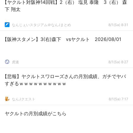
【ヤクルト対阪神14回戦】2（右） 塩見 泰隆 3（右） 森
下 翔太
なんじぇいスタジアム＠なんJまとめ
8/1(Sa) 8:31
【阪神スタメン】3(右)森下 vsヤクルト 2026/08/01
虎速
8/1(Sa) 8:27
【悲報】ヤクルトスワローズさんの月別成績、ガチでヤバ
すぎるｗｗｗｗｗｗｗｗｗｗ
なんJクエスト
8/1(Sa) 7:17
ヤクルトの月別成績がこちら