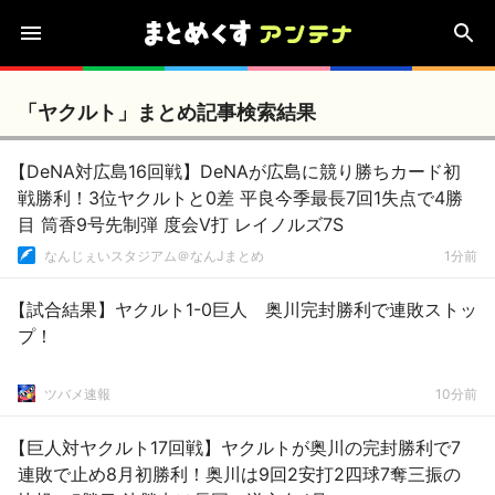
「ヤクルト」まとめ記事検索結果
【DeNA対広島16回戦】DeNAが広島に競り勝ちカード初
戦勝利！3位ヤクルトと0差 平良今季最長7回1失点で4勝
目 筒香9号先制弾 度会V打 レイノルズ7S
なんじぇいスタジアム＠なんJまとめ
1分前
【試合結果】ヤクルト1-0巨人 奥川完封勝利で連敗ストッ
プ！
ツバメ速報
10分前
【巨人対ヤクルト17回戦】ヤクルトが奥川の完封勝利で7
連敗で止め8月初勝利！奥川は9回2安打2四球7奪三振の