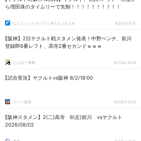
ら増田珠のタイムリーで先制！！！！！！！！！！
なんじぇいスタジアム＠なんJまとめ
8/2(Su) 9:21
【阪神】2日ヤクルト戦スタメン発表！中野ベンチ、前川
登録即6番レフト、高寺2番セカンドｗｗｗ
とらほー速報
8/2(Su) 8:44
【試合実況】ヤクルトvs阪神 8/2/18:00
ツバメ速報
8/2(Su) 8:35
【阪神スタメン】2(二)高寺 6(左)前川 vsヤクルト
2026/08/02