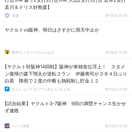
打点1HR 森下2安打2打点1HR 大山2安打2打点 近本2安打
及川＆ドリス好救援】
虎速
8/1(Sa) 20:51
ヤクルトvs阪神、明日はさすがに雨天中止か
阪神タイガースちゃんねる
8/1(Sa) 14:55
【ヤクルト対阪神14回戦】阪神が単独首位浮上！ スタメ
ン復帰の森下翔太が逆転２ラン 伊藤将司が３８４日ぶり
白星 降雨で２度の中断も熱戦制し貯金１２
なんじぇいスタジアム＠なんJまとめ
8/1(Sa) 13:54
【試合結果】ヤクルト3-7阪神 9回の満塁チャンス生かせ
ず連敗
ツバメ速報
8/1(Sa) 13:45