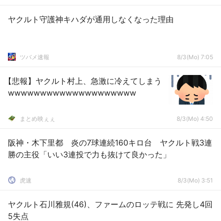
ヤクルト守護神キハダが通用しなくなった理由
ツバメ速報
8/3(Mo) 7:05
【悲報】ヤクルト村上、急激に冷えてしまう
wwwwwwwwwwwwwwwwwwww
まとめ映ぇぇ
8/3(Mo) 4:50
阪神・木下里都 炎の7球連続160キロ台 ヤクルト戦3連
勝の主役「いい3連投で力も抜けて良かった」
虎速
8/3(Mo) 3:51
ヤクルト石川雅規(46)、ファームのロッテ戦に 先発し4回
5失点