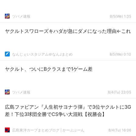
ツバメ速報
8/5(We) 1:35
ヤクルトスワローズキハダが急にダメになった理由←これ
なんじぇいスタジアム＠なんJまとめ
8/5(We) 0:10
ヤクルト、ついにBクラスまで1ゲーム差
ツバメ速報
8/4(Tu) 23:05
広島ファビアン『人生初サヨナラ弾』で3位ヤクルトに3G
差！下位3球団全勝でCS争い大混戦【祝勝会】
広島東洋カープまとめブログ | かーぷぶーん
8/4(Tu) 16:36