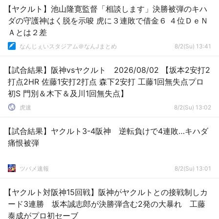
【ヤクルト】池山隆寛監督「相談します」決勝被弾のキハ
ダの守護神はく脱を示唆 虎に３連敗で借金６ ４位ＤｅＮ
Ａとは２差
なんじぇいスタジアム＠なんJまとめ
8/2(Su) 13:41
【試合結果】阪神vsヤクルト 2026/08/02 【坂本2安打2
打点2HR 佐藤1安打2打点 森下2安打 工藤1回無失点プロ
初S 門別＆木下＆及川1回無失点】
虎速
8/2(Su) 13:02
【試合結果】ヤクルト3-4阪神 逆転負けで4連敗…キハダ
痛恨被弾
ツバメ速報
8/2(Su) 13:01
【ヤクルト対阪神15回戦】阪神がヤクルトとの接戦制しカ
ード3連勝 坂本誠志郎が決勝弾含む2発の大暴れ 工藤
泰成がプロ初セーブ