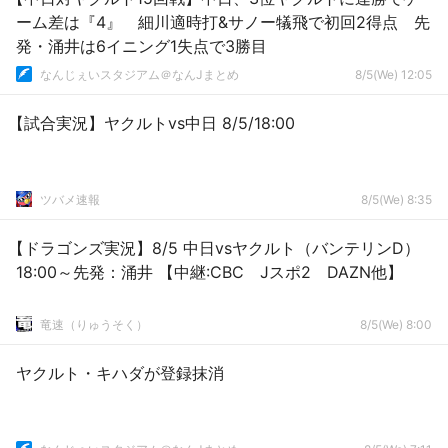
ーム差は『4』 細川適時打&サノー犠飛で初回2得点 先
発・涌井は6イニング1失点で3勝目
なんじぇいスタジアム＠なんJまとめ
8/5(We) 12:05
【試合実況】ヤクルトvs中日 8/5/18:00
ツバメ速報
8/5(We) 8:35
【ドラゴンズ実況】8/5 中日vsヤクルト（バンテリンD）
18:00～先発：涌井 【中継:CBC Jスポ2 DAZN他】
竜速（りゅうそく）
8/5(We) 8:00
ヤクルト・キハダが登録抹消