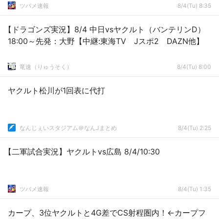
ツバメ速報
8/4(Tu) 8:35
【ドラゴンズ実況】8/4 中日vsヤクルト（バンテリンD）
18:00～先発：大野【中継:東海TV Jスポ2 DAZN他】
竜速（りゅうそく）
8/4(Tu) 8:00
ヤクルト松川が1回表に代打
なんじぇいスタジアム＠なんJまとめ
8/4(Tu) 2:25
【二軍試合実況】ヤクルトvs広島 8/4/10:30
ツバメ速報
8/4(Tu) 1:35
カープ、3位ヤクルトと4G差でCS射程圏内！←カープフ