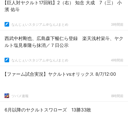
【巨人対ヤクルト17回戦】2（右） 知念 大成 7（三） 小
濱 佑斗
なんじぇいスタジアム＠なんJまとめ
3時間前
西武中村剛也、広島森下暢仁ら登録 楽天浅村栄斗、ヤク
ルト塩見泰隆ら抹消／７日公示
なんじぇいスタジアム＠なんJまとめ
4時間前
【ファーム試合実況】ヤクルトvsオリックス 8/7/12:00
ツバメ速報
8時間前
6月以降のヤクルトスワローズ 13勝33敗