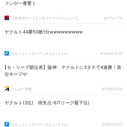
ァンが一番驚く
広島東洋カープまとめブログ | かーぷぶーん
8/4(Tu) 1:16
ヤクルト44勝50敗1分wwwwwwwww
なんじぇいスタジアム＠なんJまとめ
8/3(Mo) 22:29
【セ・リーグ順位表】阪神、ヤクルトに3タテで4連勝！首
位キープや
とらほー速報
8/3(Mo) 9:54
ヤクルト(3位) 得失点-67(リーグ最下位)
なんじぇいスタジアム＠なんJまとめ
8/3(Mo) 8:20