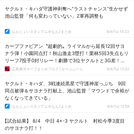
ヤクルト・キハダ守護神剥奪へ“ラストチャンス”生かせず
池山監督「何も変わっていない」2軍再調整も
なんじぇいスタジアム＠なんJまとめ
8/4(Tu) 14:23
カープファビアン〝超劇的〟ライマルから延長12回サヨ
ナラ弾！小園同点打！秋山激走3塁打！栗林5回3失点もリ
リーフ7投手0封リレー！劇勝で3位ヤクルトと3G差！
【広島4x-3巨人/試合結果】
広島東洋カープまとめブログ | かーぷぶーん
8/4(Tu) 13:52
ヤクルト・キハダ、3戦連続黒星で守護神崖っぷち 9回
同点被弾＆サヨナラ打献上、池山監督「マウンドで余裕が
なくなってきている」
なんじぇいスタジアム＠なんJまとめ
8/4(Tu) 12:59
【試合結果】 8/4 中日 4×-3 ヤクルト 村松今季3度目
のサヨナラ打！！