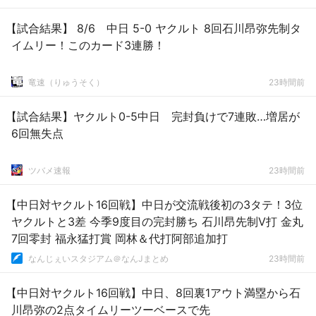
【試合結果】 8/6 中日 5-0 ヤクルト 8回石川昂弥先制タ
イムリー！このカード3連勝！
竜速（りゅうそく）
23時間前
【試合結果】ヤクルト0-5中日 完封負けで7連敗…増居が
6回無失点
ツバメ速報
23時間前
【中日対ヤクルト16回戦】中日が交流戦後初の3タテ！3位
ヤクルトと3差 今季9度目の完封勝ち 石川昂先制V打 金丸
7回零封 福永猛打賞 岡林＆代打阿部追加打
なんじぇいスタジアム＠なんJまとめ
23時間前
【中日対ヤクルト16回戦】中日、8回裏1アウト満塁から石
川昂弥の2点タイムリーツーベースで先