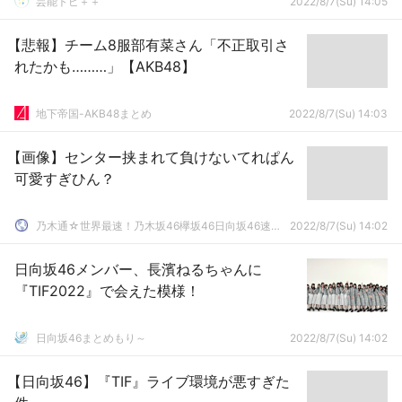
芸能トピ＋＋
2022/8/7(Su) 14:05
【悲報】チーム8服部有菜さん「不正取引さ
れたかも………」【AKB48】
地下帝国-AKB48まとめ
2022/8/7(Su) 14:03
【画像】センター挟まれて負けないてれぱん
可愛すぎひん？
乃木通☆世界最速！乃木坂46欅坂46日向坂46速報まとめ
2022/8/7(Su) 14:02
日向坂46メンバー、長濱ねるちゃんに
『TIF2022』で会えた模様！
日向坂46まとめもり～
2022/8/7(Su) 14:02
【日向坂46】『TIF』ライブ環境が悪すぎた