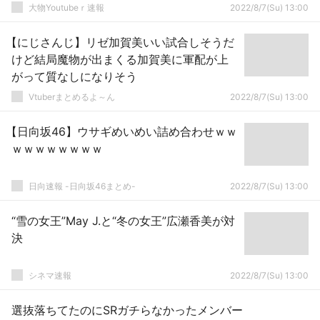
大物Youtubeｒ速報
2022/8/7(Su) 13:00
【にじさんじ】リゼ加賀美いい試合しそうだ
けど結局魔物が出まくる加賀美に軍配が上
がって質なしになりそう
Vtuberまとめるよ～ん
2022/8/7(Su) 13:00
【日向坂46】ウサギめいめい詰め合わせｗｗ
ｗｗｗｗｗｗｗｗ
日向速報 -日向坂46まとめ-
2022/8/7(Su) 13:00
“雪の女王”May J.と“冬の女王”広瀬香美が対
決
シネマ速報
2022/8/7(Su) 13:00
選抜落ちてたのにSRガチらなかったメンバー