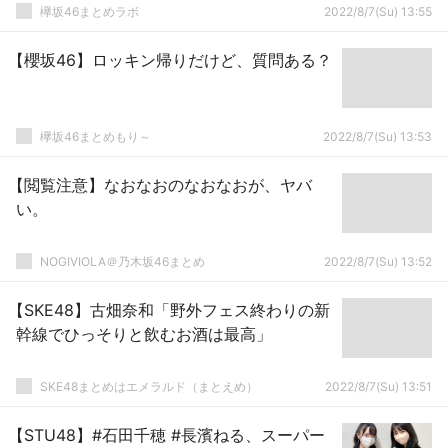
欅坂46まとめラボ
2022/8/7(Su) 13:55
【櫻坂46】ロッキン帰りだけど、質問ある？
欅坂46まとめもり～
2022/8/7(Su) 13:53
【閲覧注意】なおなおのなおなおが、ヤバ
い。
NOGIVIOLA＠乃木坂46まとめ
2022/8/7(Su) 13:52
【SKE48】古畑奈和「野外フェス終わりの新
幹線でひっそりと飲むお酒は最高」
SKE48まとめはエメラルド（まとえめ）
2022/8/7(Su) 13:51
【STU48】#石田千穂 #長濱ねる、スーパー