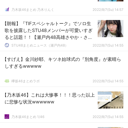
乃木坂46まとめ 乃木りんく
2022/8/7(Su) 14:57
【朗報】『TIFスペシャルトーク』でソロ生
歌を披露したSTU48メンバーが可愛いすぎ
ると話題！！【瀬戸内48高雄さやか・さー
やん】
STU48まとめニュース（瀬戸内48）
2022/8/7(Su) 14:55
【すげえ】金川紗耶、キツネ始球式の『別角度』が素晴ら
しすぎるwwwww
欅坂46まとめラボ
2022/8/7(Su) 14:55
【乃木坂46】これは大惨事！！！思った以上
に悲惨な状況wwwwww
乃木坂46まとめ 1/46
2022/8/7(Su) 14:55