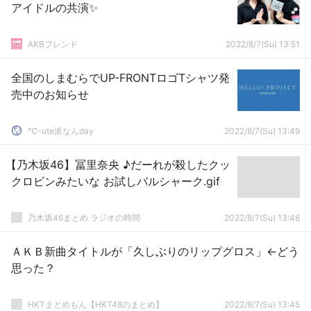
アイドルの共演✨
AKBフレンド
2022/8/7(Su) 13:51
全国のしまむらでUP-FRONTロゴTシャツ発
売中のお知らせ
℃-ute派なんday
2022/8/7(Su) 13:49
【乃木坂46】冨里奈央 ♪だーれが殺したクッ
クロビンみたいな お試しバルシャーク.gif
乃木坂46まとめ ラジオの時間
2022/8/7(Su) 13:46
ＡＫＢ新曲タイトルが「久しぶりのリップグロス」←どう
思った？
HKTまとめもん【HKT48のまとめ】
2022/8/7(Su) 13:45