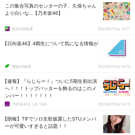
この集合写真のセンターの子、久保ちゃん
より白いな…【乃木坂46】
坂道G情報通
2022/8/7(Su) 14:17
【日向坂46】4期生について気になる情報が
欅坂46速報
2022/8/7(Su) 14:15
【速報】『らじらー！』ついに5期生初出演
へ！！！トップバッターを飾るのはこのメ
ンバー！！！！！！！
乃木坂46まとめ 1/46
2022/8/7(Su) 14:15
【朗報】TIFでソロ生歌披露したSTUメンバ
ーが可愛いすぎると話題！！