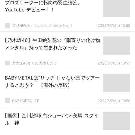
プロスケーターに転向の羽生結弦、
YouTuberデビュー！！
芸能NEWS＋｜エンタメ情報まとめ！
2022/8/7(Su) 13:58
【乃木坂46】生田絵梨花の『陽寄りの化け物
メンタル』持って生まれたかった
乃木坂46まとめ 乃木りんく
2022/8/7(Su) 13:57
BABYMETALは“リッチ”じゃない国でツアー
すると思う？ 【海外の反応】
BABYMETALIZE
2022/8/7(Su) 13:56
【画像】金川紗耶 白ショーパン 美脚 スタイ
ル 神