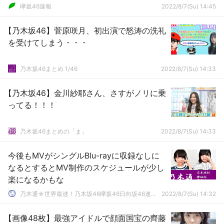
欅坂46速報
2022/8/7(Su) 14:45
【乃木坂46】菅原咲月、初出演で怒涛の洗礼
を受けてしまう・・・
乃木坂46まとめ 1/46
2022/8/7(Su) 14:33
【乃木坂46】金川紗耶さん、さすがノリに乗
ってる！！！
乃木坂46まとめの「ま」
2022/8/7(Su) 14:33
今後もMVがシングルBlu-rayに収録なしに
なるとするとMV制作のスケジュールが少し
楽になるかもな
乃木通☆世界最速！乃木坂46欅坂46日向坂46速報まとめ
2022/8/7(Su) 14:32
【画像48枚】最強アイドルで顔面国宝の齊藤