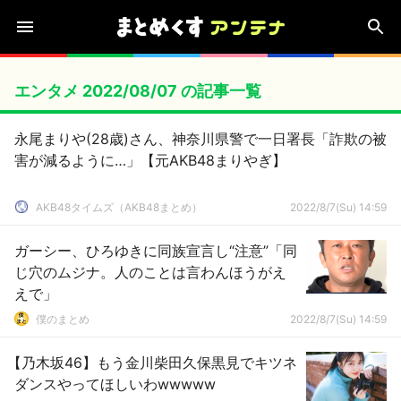
エンタメ 2022/08/07 の記事一覧
永尾まりや(28歳)さん、神奈川県警で一日署長「詐欺の被
害が減るように…」【元AKB48まりやぎ】
AKB48タイムズ（AKB48まとめ）
2022/8/7(Su) 14:59
ガーシー、ひろゆきに同族宣言し“注意”「同
じ穴のムジナ。人のことは言わんほうがえ
えで」
僕のまとめ
2022/8/7(Su) 14:59
【乃木坂46】もう金川柴田久保黒見でキツネ
ダンスやってほしいわwwwww