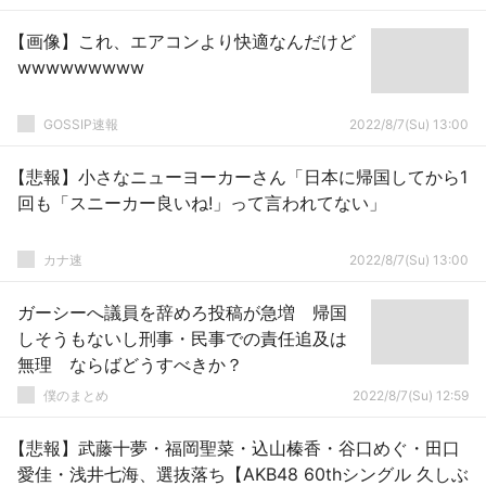
【画像】これ、エアコンより快適なんだけど
wwwwwwwww
GOSSIP速報
2022/8/7(Su) 13:00
【悲報】小さなニューヨーカーさん「日本に帰国してから1
回も「スニーカー良いね!」って言われてない」
カナ速
2022/8/7(Su) 13:00
ガーシーへ議員を辞めろ投稿が急増 帰国
しそうもないし刑事・民事での責任追及は
無理 ならばどうすべきか？
僕のまとめ
2022/8/7(Su) 12:59
【悲報】武藤十夢・福岡聖菜・込山榛香・谷口めぐ・田口
愛佳・浅井七海、選抜落ち【AKB48 60thシングル 久しぶ