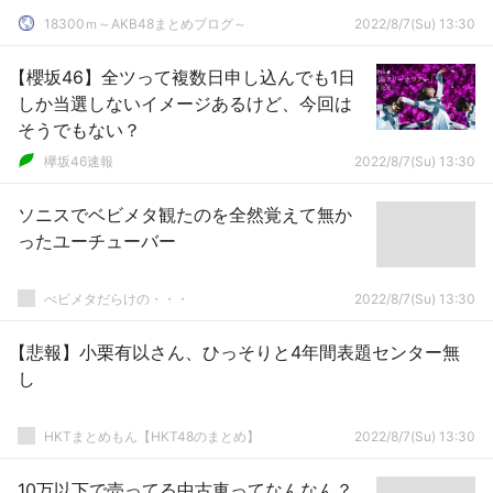
18300ｍ～AKB48まとめブログ～
2022/8/7(Su) 13:30
【櫻坂46】全ツって複数日申し込んでも1日
しか当選しないイメージあるけど、今回は
そうでもない？
欅坂46速報
2022/8/7(Su) 13:30
ソニスでベビメタ観たのを全然覚えて無か
ったユーチューバー
べビメタだらけの・・・
2022/8/7(Su) 13:30
【悲報】小栗有以さん、ひっそりと4年間表題センター無
し
HKTまとめもん【HKT48のまとめ】
2022/8/7(Su) 13:30
10万以下で売ってる中古車ってなんなん？