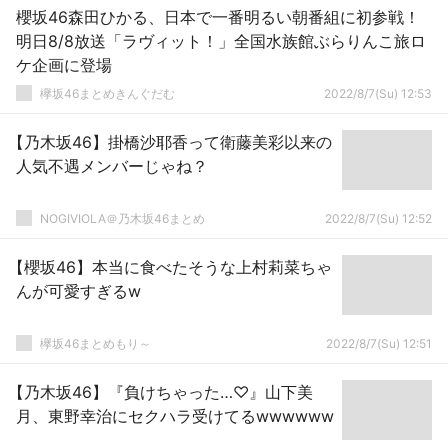
櫻坂46森田ひかる、日本で一番明るい朝番組に初参戦！
明日8/8放送「ラヴィット！」全国水族館ぶらりんこ旅ロ
ケ企画に登場
欅坂46まとめきんぐだむ
2022/8/7(Su) 12:53
【乃木坂46】掛橋沙耶香って衛藤美彩以来の
人気不遇メンバーじゃね？
NOGIVIOLA＠乃木坂46まとめ
2022/8/7(Su) 12:52
【櫻坂46】本当に食べたそうな上村莉菜ちゃ
んが可愛すぎるw
欅坂46まとめもり～
2022/8/7(Su) 12:51
【乃木坂46】『負けちゃった…♡』山下美
月、東野幸治にセクハラ受けてるwwwwww