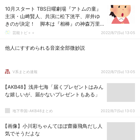
10月スタート TBS日曜劇場『アトムの童』
主演・山﨑賢人、共演に松下洸平、岸井ゆ
きのが決定！ 脚本は『相棒』の神森万里
江
芸能トピ＋＋
2022/8/7(Su) 13:05
他人にすすめられる音楽全部微妙説
V系まとめ速報
2022/8/7(Su) 13:05
【AKB48】浅井七海「届くプレゼントはみん
な嬉しいが、届かないプレゼントもある」
地下帝国-AKB48まとめ
2022/8/7(Su) 13:03
【画像】小川彩ちゃんてほぼ齋藤飛鳥だし人
気でそうだよな