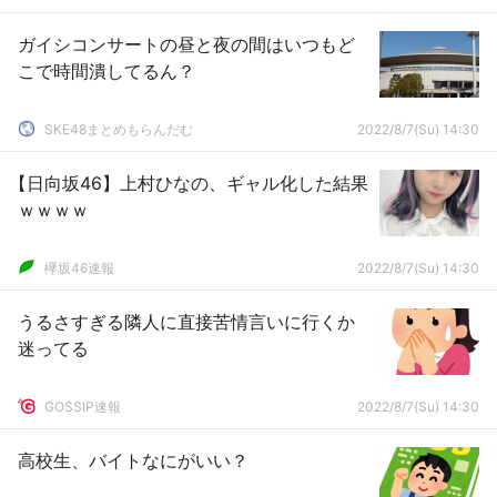
ガイシコンサートの昼と夜の間はいつもど
こで時間潰してるん？
SKE48まとめもらんだむ
2022/8/7(Su) 14:30
【日向坂46】上村ひなの、ギャル化した結果
ｗｗｗｗ
欅坂46速報
2022/8/7(Su) 14:30
うるさすぎる隣人に直接苦情言いに行くか
迷ってる
GOSSIP速報
2022/8/7(Su) 14:30
高校生、バイトなにがいい？