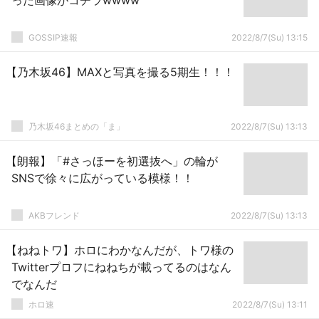
った画像がコチラwwww
GOSSIP速報
2022/8/7(Su) 13:15
【乃木坂46】MAXと写真を撮る5期生！！！
乃木坂46まとめの「ま」
2022/8/7(Su) 13:13
【朗報】「#さっほーを初選抜へ」の輪が
SNSで徐々に広がっている模様！！
AKBフレンド
2022/8/7(Su) 13:13
【ねねトワ】ホロにわかなんだが、トワ様の
Twitterプロフにねねちが載ってるのはなん
でなんだ
ホロ速
2022/8/7(Su) 13:11