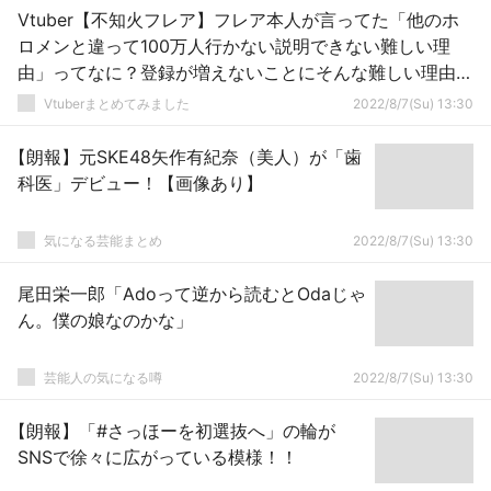
Vtuber【不知火フレア】フレア本人が言ってた「他のホ
ロメンと違って100万人行かない説明できない難しい理
由」ってなに？登録が増えないことにそんな難しい理由な
んてある？？？
Vtuberまとめてみました
2022/8/7(Su) 13:30
【朗報】元SKE48矢作有紀奈（美人）が「歯
科医」デビュー！【画像あり】
気になる芸能まとめ
2022/8/7(Su) 13:30
尾田栄一郎「Adoって逆から読むとOdaじゃ
ん。僕の娘なのかな」
芸能人の気になる噂
2022/8/7(Su) 13:30
【朗報】「#さっほーを初選抜へ」の輪が
SNSで徐々に広がっている模様！！