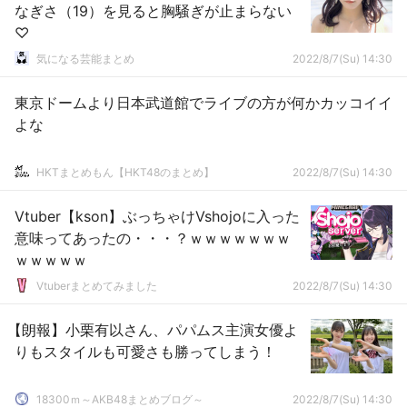
なぎさ（19）を見ると胸騒ぎが止まらない
♡
気になる芸能まとめ
2022/8/7(Su) 14:30
東京ドームより日本武道館でライブの方が何かカッコイイ
よな
HKTまとめもん【HKT48のまとめ】
2022/8/7(Su) 14:30
Vtuber【kson】ぶっちゃけVshojoに入った
意味ってあったの・・・？ｗｗｗｗｗｗｗ
ｗｗｗｗｗ
Vtuberまとめてみました
2022/8/7(Su) 14:30
【朗報】小栗有以さん、パパムス主演女優よ
りもスタイルも可愛さも勝ってしまう！
18300ｍ～AKB48まとめブログ～
2022/8/7(Su) 14:30