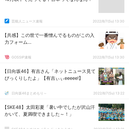
芸能人ニュース速報
2022/8/7(Su) 13:30
【共感】この世で一番憎んでるものがこの入
力フォーム…
GOSSIP速報
2022/8/7(Su) 13:30
【日向坂46】有吉さん「ネットニュース見て
びっくりしたよ」【有吉ぃぃeeeee!】
日向坂46まとめもり～
2022/8/7(Su) 13:22
【SKE48】太田彩夏「暑い中でしたが沢山汗
かいて、夏満喫できました～！」