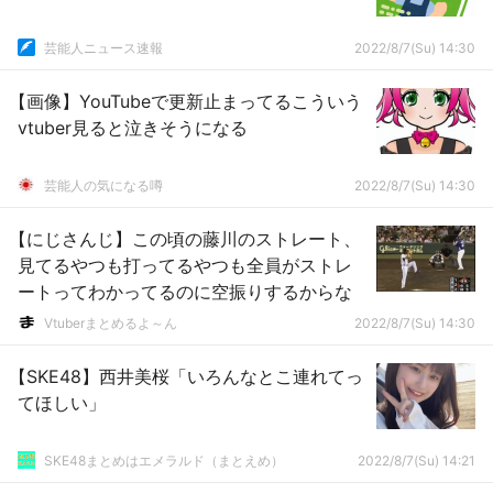
芸能人ニュース速報
2022/8/7(Su) 14:30
【画像】YouTubeで更新止まってるこういう
vtuber見ると泣きそうになる
芸能人の気になる噂
2022/8/7(Su) 14:30
【にじさんじ】この頃の藤川のストレート、
見てるやつも打ってるやつも全員がストレ
ートってわかってるのに空振りするからな
Vtuberまとめるよ～ん
2022/8/7(Su) 14:30
【SKE48】西井美桜「いろんなとこ連れてっ
てほしい」
SKE48まとめはエメラルド（まとえめ）
2022/8/7(Su) 14:21