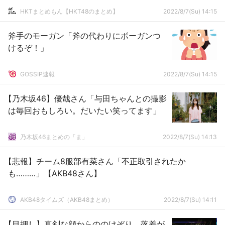
HKTまとめもん【HKT48のまとめ】
2022/8/7(Su) 14:15
斧手のモーガン「斧の代わりにボーガンつ
けるぞ！」
GOSSIP速報
2022/8/7(Su) 14:15
【乃木坂46】優哉さん「与田ちゃんとの撮影
は毎回おもしろい。だいたい笑ってます」
乃木坂46まとめの「ま」
2022/8/7(Su) 14:13
【悲報】チーム8服部有菜さん「不正取引されたか
も………」【AKB48さん】
AKB48タイムズ（AKB48まとめ）
2022/8/7(Su) 14:11
【目押し】真剣な顔からののけぞり、落差が