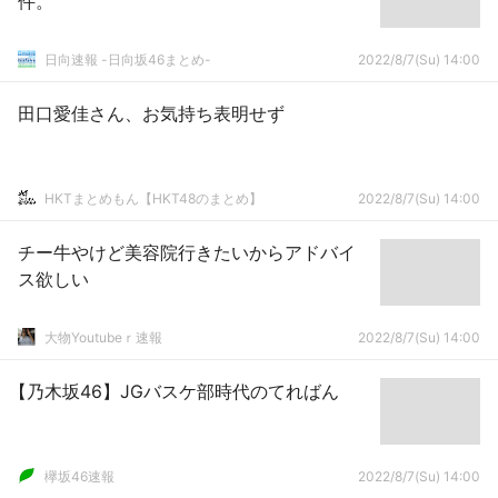
件。
日向速報 -日向坂46まとめ-
2022/8/7(Su) 14:00
田口愛佳さん、お気持ち表明せず
HKTまとめもん【HKT48のまとめ】
2022/8/7(Su) 14:00
チー牛やけど美容院行きたいからアドバイ
ス欲しい
大物Youtubeｒ速報
2022/8/7(Su) 14:00
【乃木坂46】JGバスケ部時代のてればん
欅坂46速報
2022/8/7(Su) 14:00