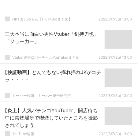
HKTまとめもん【HKT48のまとめ】
2022/8/7(Su) 13:00
三大本当に面白い男性Vtuber「剣持刀也」
「ジョー力一」
Vtuber速報@バーチャルYouTuberまとめ
2022/8/7(Su) 13:00
【検証動画】とんでもない揺れ揺れJKがコチ
ラ・・・・
ミーハー総研（ミーハー総合研究所）
2022/8/7(Su) 13:00
【炎上】人気パチンコYouTuber、開店待ち
中に禁煙場所で喫煙していたところを撮影
されてしまう
YouTube速報
2022/8/7(Su) 13:00