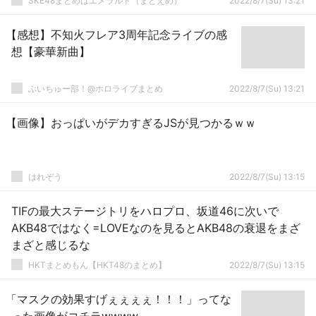
SKE48まとめはエメラルド（まとえめ）
2022/8/7(Su) 13:21
【感想】不知火フレア3周年記念ライブの感
想【豪華新曲】
ぶいちゅー部！@ホロライブまとめ
2022/8/7(Su) 13:21
【画像】おっぱいがデカすぎるJSが見つかるｗｗ
はれぞう
2022/8/7(Su) 13:15
TIFの最大ステージトリをハロプロ、坂道46に次いで
AKB48ではなく=LOVEなのを見るとAKB48の衰退をまざ
まざと感じるな
HKTまとめもん【HKT48のまとめ】
2022/8/7(Su) 13:15
「マスクの効果すげぇぇぇぇ！！！」ってな