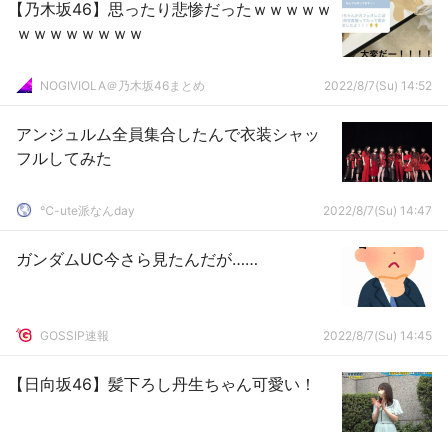
【乃木坂46】思ったり悲惨だったｗｗｗｗｗ
ｗｗｗｗｗｗｗｗ
NOGIVIOLA＠乃木坂46まとめ
2022/8/7(Su) 14:52
アンジュルム全員集合したんで衣装シャッ
フルしてみた
℃-ute派なんday
2022/8/7(Su) 14:47
ガンダムUC今さら見たんだが……
GOSSIP速報
2022/8/7(Su) 14:45
【日向坂46】髪下ろし丹生ちゃん可愛い！