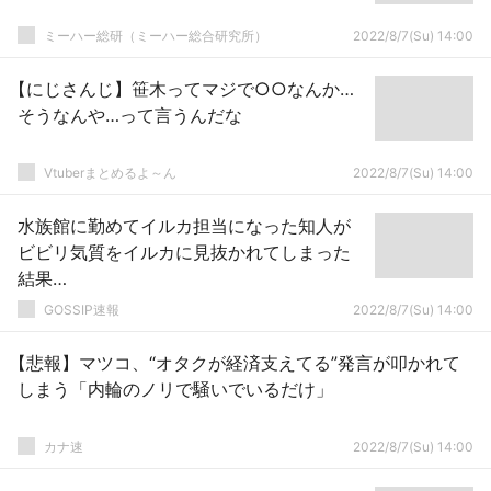
ミーハー総研（ミーハー総合研究所）
2022/8/7(Su) 14:00
【にじさんじ】笹木ってマジで○○なんか…
そうなんや…って言うんだな
Vtuberまとめるよ～ん
2022/8/7(Su) 14:00
水族館に勤めてイルカ担当になった知人が
ビビリ気質をイルカに見抜かれてしまった
結果…
GOSSIP速報
2022/8/7(Su) 14:00
【悲報】マツコ、“オタクが経済支えてる”発言が叩かれて
しまう「内輪のノリで騒いでいるだけ」
カナ速
2022/8/7(Su) 14:00