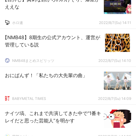
ええな
ホロ速
2022/8/7(Su) 14:11
【NMB48】8期生の公式アカウント、運営が
管理している説
NMB48まとめスピリッツ
2022/8/7(Su) 14:10
おにぱんず！「私たちの大先輩の曲」
BABYMETAL TIMES
2022/8/7(Su) 14:09
ナイツ塙、これまで共演してきた中で“1番キ
レイだと思った芸能人”を明かす