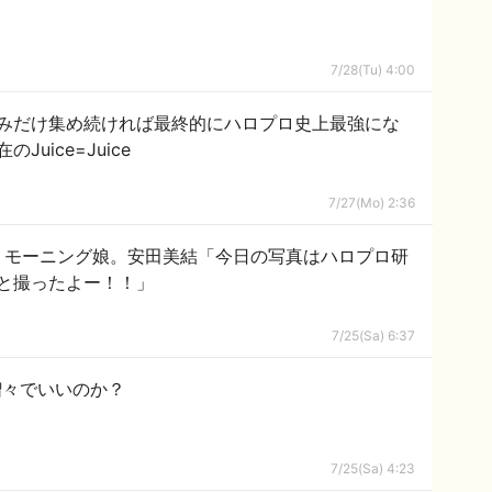
7/28(Tu) 4:00
みだけ集め続ければ最終的にハロプロ史上最強にな
uice=Juice
7/27(Mo) 2:36
】モーニング娘。安田美結「今日の写真はハロプロ研
と撮ったよー！！」
7/25(Sa) 6:37
瑠々でいいのか？
7/25(Sa) 4:23