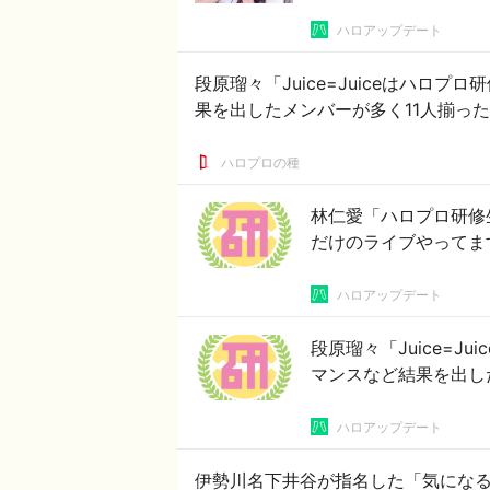
ハロアップデート
段原瑠々「Juice=Juiceはハロ
果を出したメンバーが多く11人揃っ
ハロプロの種
林仁愛「ハロプロ研修
だけのライブやってま
ハロアップデート
段原瑠々「Juice=
マンスなど結果を出し
ハロアップデート
伊勢川名下井谷が指名した「気にな