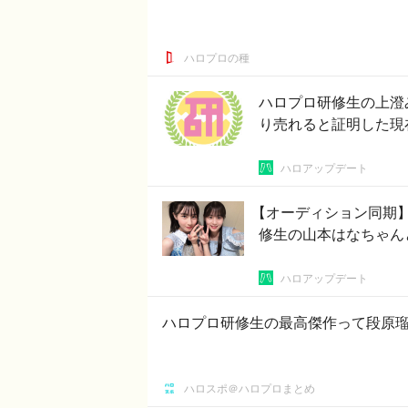
ハロプロの種
ハロプロ研修生の上澄
り売れると証明した現在のJ
ハロアップデート
【オーディション同期
修生の山本はなちゃん
ハロアップデート
ハロプロ研修生の最高傑作って段原
ハロスポ＠ハロプロまとめ