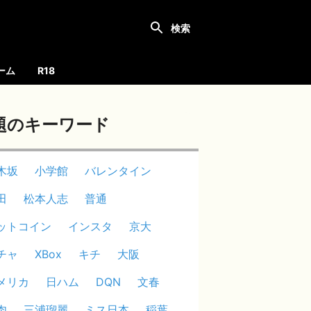
ーム
R18
題のキーワード
木坂
小学館
バレンタイン
田
松本人志
普通
ットコイン
インスタ
京大
チャ
XBox
キチ
大阪
メリカ
日ハム
DQN
文春
肉
三浦瑠麗
ミス日本
稲葉