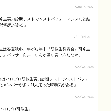
7/30(Th) 6:07
プロ研修生実力診断テストでベストパフォーマンスなど結
た時覇気がある」
7/30(Th) 0:00
生は春夏秋冬、年がら年中『研修生発表会』研修生
す」パンサー向井「なんか嫌な言い方だなｗ」
7/29(We) 8:08
Juiceはハロプロ研修生実力診断テストでベストパフォー
たメンバーが多く11人揃った時覇気がある」
7/29(We) 6:36
るハロプロ研修生」