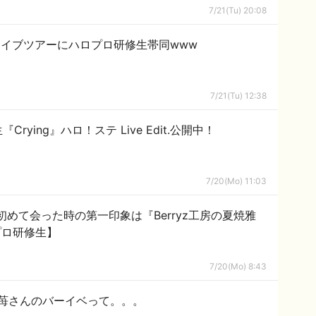
7/21(Tu) 20:08
ライブツアーにハロプロ研修生帯同www
7/21(Tu) 12:38
ying』ハロ！ステ Live Edit.公開中！
7/20(Mo) 11:03
めて会った時の第一印象は『Berryz工房の夏焼雅
プロ研修生】
7/20(Mo) 8:43
苺さんのバーイベって。。。