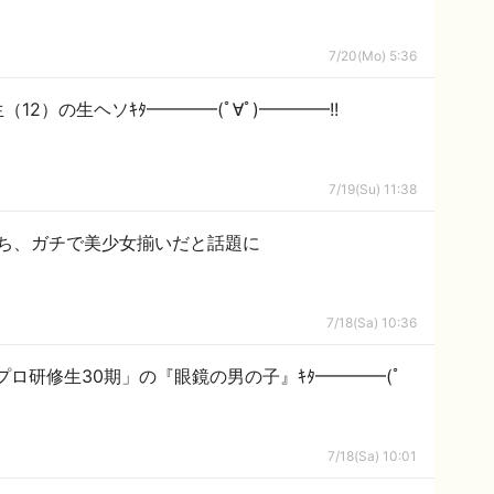
7/20(Mo) 5:36
12）の生ヘソｷﾀ━━━━(ﾟ∀ﾟ)━━━━!!
7/19(Su) 11:38
ち、ガチで美少女揃いだと話題に
7/18(Sa) 10:36
ロ研修生30期」の『眼鏡の男の子』ｷﾀ━━━━(ﾟ
7/18(Sa) 10:01