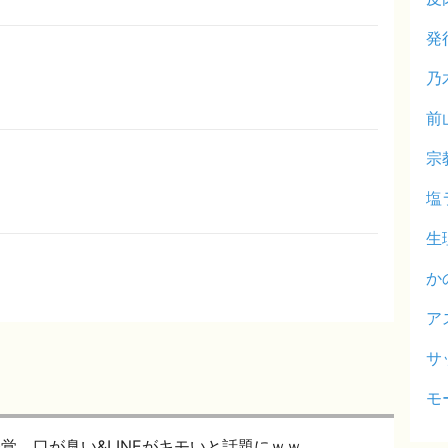
発
乃
前
宗
塩
生
か
ア
サ
モ
発覚。口が臭い&LINEがキモいと話題にｗｗ