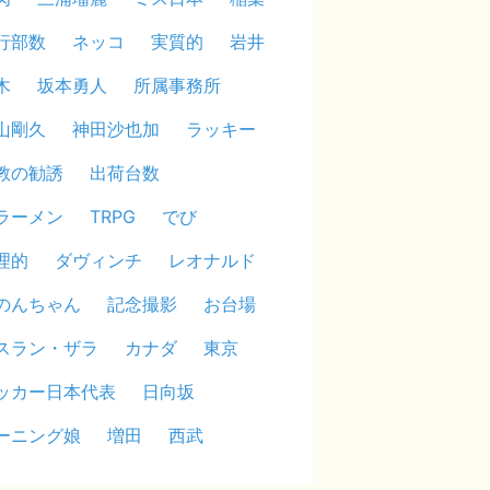
行部数
ネッコ
実質的
岩井
木
坂本勇人
所属事務所
山剛久
神田沙也加
ラッキー
教の勧誘
出荷台数
ラーメン
TRPG
でび
理的
ダヴィンチ
レオナルド
のんちゃん
記念撮影
お台場
スラン・ザラ
カナダ
東京
ッカー日本代表
日向坂
ーニング娘
増田
西武