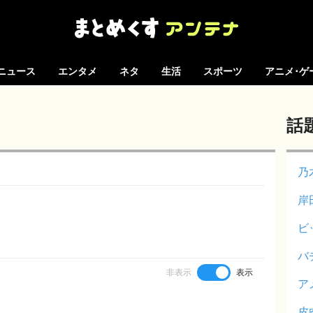
ニュース
エンタメ
ネタ
生活
スポーツ
アニメ･ゲ
話
乃
岸
ビ
バ
非表示
表示
ア
皮