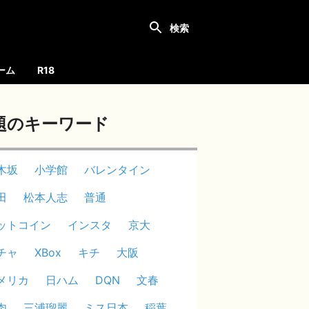
ーム
R18
題のキーワード
木坂
小学館
バレンタイン
田
松本人志
普通
ットコイン
インスタ
京大
チャ
XBox
キチ
大阪
メリカ
日ハム
DQN
文春
肉
三浦瑠麗
ミス日本
稲葉