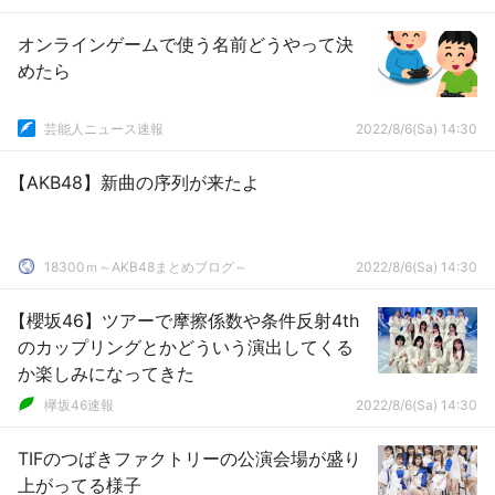
オンラインゲームで使う名前どうやって決
めたら
芸能人ニュース速報
2022/8/6(Sa) 14:30
【AKB48】新曲の序列が来たよ
18300ｍ～AKB48まとめブログ～
2022/8/6(Sa) 14:30
【櫻坂46】ツアーで摩擦係数や条件反射4th
のカップリングとかどういう演出してくる
か楽しみになってきた
欅坂46速報
2022/8/6(Sa) 14:30
TIFのつばきファクトリーの公演会場が盛り
上がってる様子