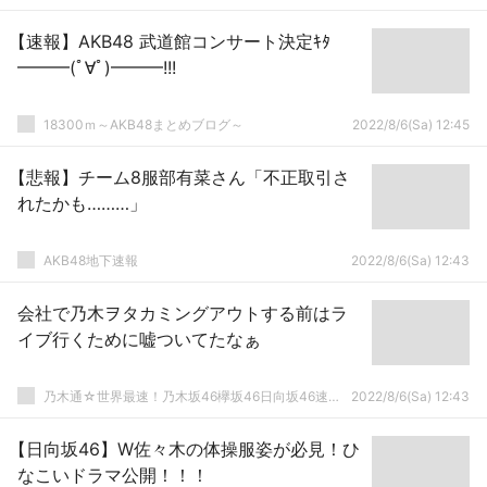
【速報】AKB48 武道館コンサート決定ｷﾀ
━━━(ﾟ∀ﾟ)━━━!!!
18300ｍ～AKB48まとめブログ～
2022/8/6(Sa) 12:45
【悲報】チーム8服部有菜さん「不正取引さ
れたかも………」
AKB48地下速報
2022/8/6(Sa) 12:43
会社で乃木ヲタカミングアウトする前はラ
イブ行くために嘘ついてたなぁ
乃木通☆世界最速！乃木坂46欅坂46日向坂46速報まとめ
2022/8/6(Sa) 12:43
【日向坂46】W佐々木の体操服姿が必見！ひ
なこいドラマ公開！！！