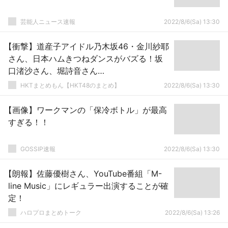
芸能人ニュース速報
2022/8/6(Sa) 13:30
【衝撃】道産子アイドル乃木坂46・金川紗耶
さん、日本ハムきつねダンスがバズる！坂
口渚沙さん、堀詩音さん…
HKTまとめもん【HKT48のまとめ】
2022/8/6(Sa) 13:30
【画像】ワークマンの「保冷ボトル」が最高
すぎる！！
GOSSIP速報
2022/8/6(Sa) 13:30
【朗報】佐藤優樹さん、YouTube番組「M-
line Music」にレギュラー出演することが確
定！
ハロプロまとめトーク
2022/8/6(Sa) 13:26