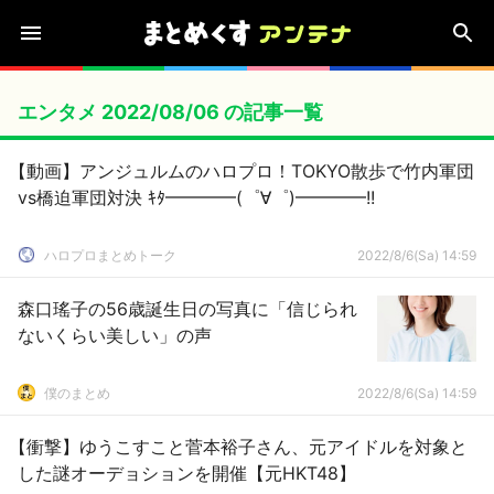
エンタメ 2022/08/06 の記事一覧
【動画】アンジュルムのハロプロ！TOKYO散歩で竹内軍団
vs橋迫軍団対決 ｷﾀ━━━━(゜∀゜)━━━━!!
ハロプロまとめトーク
2022/8/6(Sa) 14:59
森口瑤子の56歳誕生日の写真に「信じられ
ないくらい美しい」の声
僕のまとめ
2022/8/6(Sa) 14:59
【衝撃】ゆうこすこと菅本裕子さん、元アイドルを対象と
した謎オーデョションを開催【元HKT48】