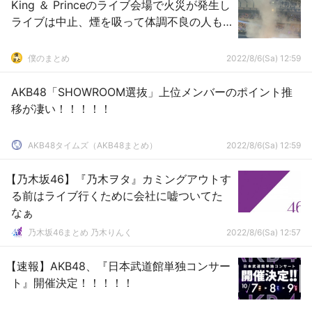
King ＆ Princeのライブ会場で火災が発生し
ライブは中止、煙を吸って体調不良の人も…
僕のまとめ
2022/8/6(Sa) 12:59
AKB48「SHOWROOM選抜」上位メンバーのポイント推
移が凄い！！！！！
AKB48タイムズ（AKB48まとめ）
2022/8/6(Sa) 12:59
【乃木坂46】『乃木ヲタ』カミングアウトす
る前はライブ行くために会社に嘘ついてた
なぁ
乃木坂46まとめ 乃木りんく
2022/8/6(Sa) 12:57
【速報】AKB48、『日本武道館単独コンサー
ト』開催決定！！！！！