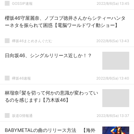
GOSSIP速報
2022/8/6(Sa) 13:45
櫻坂46守屋麗奈、ノブコブ徳井さんからシティーハンタ
ーネタを振られて困惑【電脳ワールドワイ動ショー】
欅坂46まとめきんぐだむ
2022/8/6(Sa) 13:43
日向坂46、シングルリリース近しか！？
欅坂46速報
2022/8/6(Sa) 13:40
林瑠奈｢髪を切って何かの意識が変わってい
るのを感じます｣【乃木坂46】
坂道G情報通
2022/8/6(Sa) 13:37
BABYMETALの曲のリリース方法 【海外