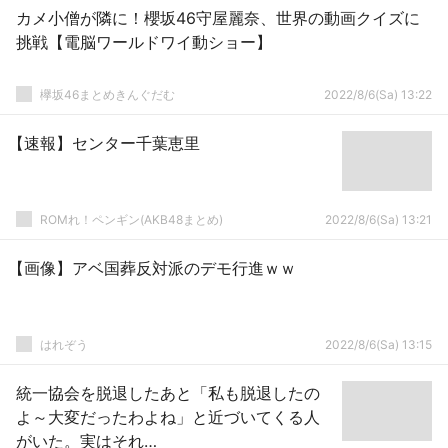
カメ小僧が隣に！櫻坂46守屋麗奈、世界の動画クイズに
挑戦【電脳ワールドワイ動ショー】
欅坂46まとめきんぐだむ
2022/8/6(Sa) 13:22
【速報】センター千葉恵里
ROMれ！ペンギン(AKB48まとめ)
2022/8/6(Sa) 13:21
【画像】アベ国葬反対派のデモ行進ｗｗ
はれぞう
2022/8/6(Sa) 13:15
統一協会を脱退したあと「私も脱退したの
よ～大変だったわよね」と近づいてくる人
がいた。実はそれ…