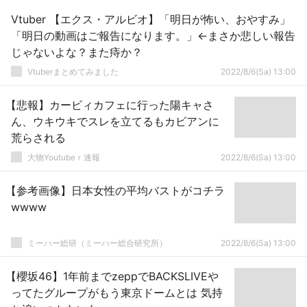
Vtuber 【エクス・アルビオ】「明日が怖い、おやすみ」
「明日の動画はご報告になります。」←まさか悲しい報告
じゃないよな？また痔か？
Vtuberまとめてみました
2022/8/6(Sa) 13:00
【悲報】カービィカフェに行った陽キャさ
ん、ウキウキでスレを立てるもカビアンに
荒らされる
大物Youtubeｒ速報
2022/8/6(Sa) 13:00
【参考画像】日本女性の平均バストがコチラ
wwww
ミーハー総研（ミーハー総合研究所）
2022/8/6(Sa) 13:00
【櫻坂46】1年前までzeppでBACKSLIVEや
ってたグループがもう東京ドームとは 気持