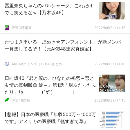
冨里奈央ちゃんのバルシャーク、これだけ
でも笑えるなｗ【乃木坂46】
坂道G情報通
2022/8/6(Sa) 14:17
たつまき率いる「煌めき☆アンフォレント」が新メンバ
ー募集してるぞ！【元AKB48達家真姫宝】
AKB48タイムズ（AKB48まとめ）
2022/8/6(Sa) 14:16
日向坂46『君と僕の、ひなたの初恋～恋と
友情の真剣勝負 編～』第1話「親友だったふ
たり」ｷﾀ━━━━(ﾟ∀ﾟ)━━━━!!
欅坂46速報
2022/8/6(Sa) 14:15
【悲報】日本の医療職「年収500万～1000万
です」アメリカの医療職「低すぎて草」