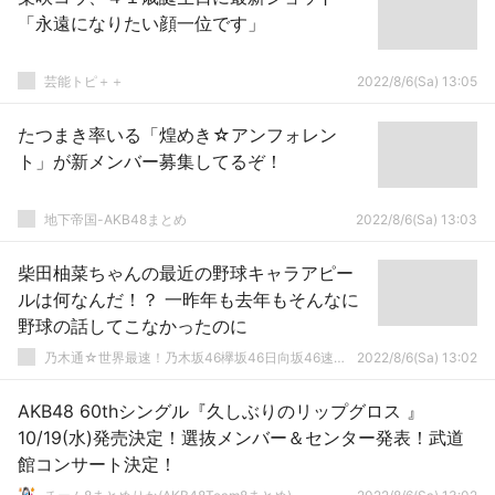
「永遠になりたい顔一位です」
芸能トピ＋＋
2022/8/6(Sa) 13:05
たつまき率いる「煌めき☆アンフォレン
ト」が新メンバー募集してるぞ！
地下帝国-AKB48まとめ
2022/8/6(Sa) 13:03
柴田柚菜ちゃんの最近の野球キャラアピー
ルは何なんだ！？ 一昨年も去年もそんなに
野球の話してこなかったのに
乃木通☆世界最速！乃木坂46欅坂46日向坂46速報まとめ
2022/8/6(Sa) 13:02
AKB48 60thシングル『久しぶりのリップグロス 』
10/19(水)発売決定！選抜メンバー＆センター発表！武道
館コンサート決定！