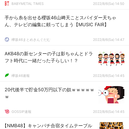
BABYMETAL TIMES
2022/8/6(Sa) 14:50
手から糸を出せる櫻坂46山﨑天ことスパイダー天ちゃ
ん、テレビの編集に頼ってしまう【MUSIC FAIR】
欅坂46まとめきんぐだむ
2022/8/6(Sa) 14:47
AKB48の新センターの子は影ちゃんとドラ
フト時代に一緒だった子らしい！？
欅坂46速報
2022/8/6(Sa) 14:45
20代後半で貯金50万円以下の奴ｗｗｗｗｗ
ｗ
GOSSIP速報
2022/8/6(Sa) 14:45
【NMB48】キャンパチ合宿タイムテーブル