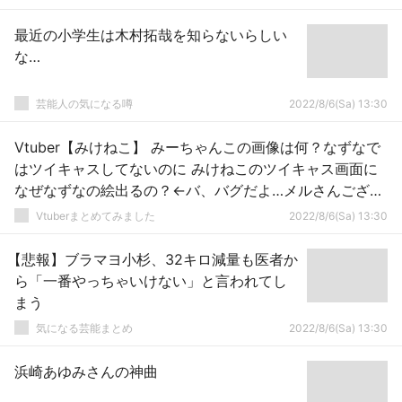
最近の小学生は木村拓哉を知らないらしい
な…
芸能人の気になる噂
2022/8/6(Sa) 13:30
Vtuber【みけねこ】 みーちゃんこの画像は何？なずなで
はツイキャスしてないのに みけねこのツイキャス画面に
なぜなずなの絵出るの？←バ、バグだよ…メルさんござる
のコラボも別の人のとこで使われたし
Vtuberまとめてみました
2022/8/6(Sa) 13:30
【悲報】ブラマヨ小杉、32キロ減量も医者か
ら「一番やっちゃいけない」と言われてし
まう
気になる芸能まとめ
2022/8/6(Sa) 13:30
浜崎あゆみさんの神曲