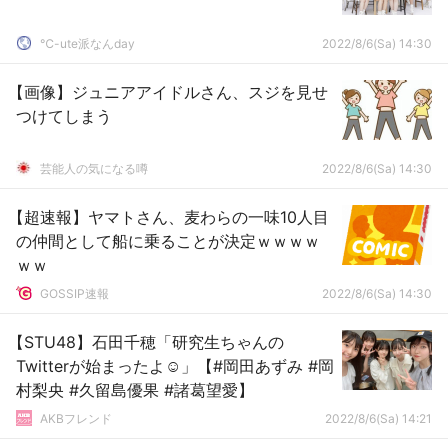
℃-ute派なんday
2022/8/6(Sa) 14:30
【画像】ジュニアアイドルさん、スジを見せ
つけてしまう
芸能人の気になる噂
2022/8/6(Sa) 14:30
【超速報】ヤマトさん、麦わらの一味10人目
の仲間として船に乗ることが決定ｗｗｗｗ
ｗｗ
GOSSIP速報
2022/8/6(Sa) 14:30
【STU48】石田千穂「研究生ちゃんの
Twitterが始まったよ☺」【#岡田あずみ #岡
村梨央 #久留島優果 #諸葛望愛】
AKBフレンド
2022/8/6(Sa) 14:21