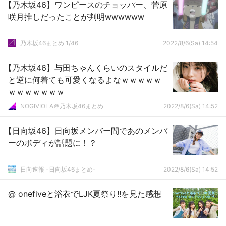
【乃木坂46】ワンピースのチョッパー、菅原
咲月推しだったことが判明wwwwww
乃木坂46まとめ 1/46
2022/8/6(Sa) 14:54
【乃木坂46】与田ちゃんくらいのスタイルだ
と逆に何着ても可愛くなるよなｗｗｗｗｗ
ｗｗｗｗｗｗｗ
NOGIVIOLA＠乃木坂46まとめ
2022/8/6(Sa) 14:52
【日向坂46】日向坂メンバー間であのメンバ
ーのボディが話題に！？
日向速報 -日向坂46まとめ-
2022/8/6(Sa) 14:52
@ onefiveと浴衣でLJK夏祭り!!を見た感想