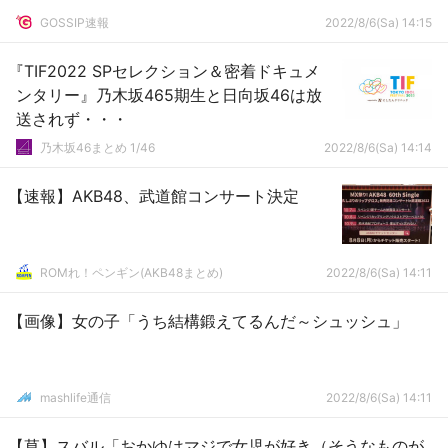
GOSSIP速報
2022/8/6(Sa) 14:15
『TIF2022 SPセレクション＆密着ドキュメ
ンタリー』乃木坂465期生と日向坂46は放
送されず・・・
乃木坂46まとめ 1/46
2022/8/6(Sa) 14:14
【速報】AKB48、武道館コンサート決定
ROMれ！ペンギン(AKB48まとめ)
2022/8/6(Sa) 14:11
【画像】女の子「うち結構鍛えてるんだ～シュッシュ」
mashlife通信
2022/8/6(Sa) 14:11
【草】スバル「おかゆはマジで女児が好き（そうなものが