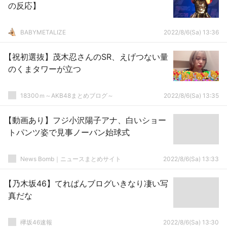
の反応】
BABYMETALIZE
2022/8/6(Sa) 13:36
【祝初選抜】茂木忍さんのSR、えげつない量
のくまタワーが立つ
18300ｍ～AKB48まとめブログ～
2022/8/6(Sa) 13:35
【動画あり】フジ小沢陽子アナ、白いショー
トパンツ姿で見事ノーバン始球式
News Bomb｜ニュースまとめサイト
2022/8/6(Sa) 13:33
【乃木坂46】てれぱんブログいきなり凄い写
真だな
欅坂46速報
2022/8/6(Sa) 13:30