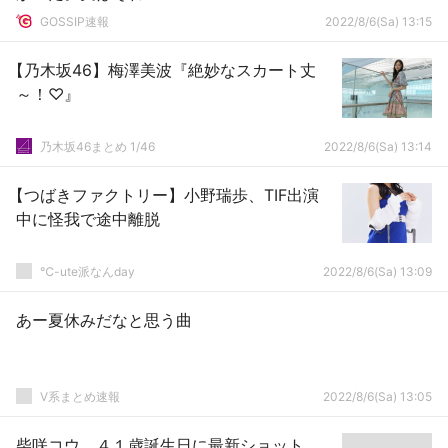
GOSSIP速報
2022/8/6(Sa) 13:15
【乃木坂46】梅澤美波『絶妙なスカート丈
～！♡』
乃木坂46まとめ 1/46
2022/8/6(Sa) 13:14
【つばきファクトリー】小野瑞歩、TIF出演
中に怪我で途中離脱
℃-ute派なんday
2022/8/6(Sa) 13:09
あー夏休みだなと思う曲
V系まとめ速報
2022/8/6(Sa) 13:05
柴咲コウ、４１歳誕生日に最新ショット