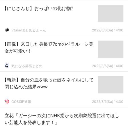
【にじさんじ】おっぱいの化け物?
Vtuberまとめるよ～ん
2022/8/6(Sa) 14:00
【画像】来日した身長177cmのベラルーシ美
女が可愛い！
気になる芸能まとめ
2022/8/6(Sa) 14:00
【斬新】自分の血を吸った蚊をネイルにして
閉じ込めた結果www
GOSSIP速報
2022/8/6(Sa) 14:00
立花「ガーシーの次にNHK党から次期衆院選に出てほし
い芸能人を発表します！」