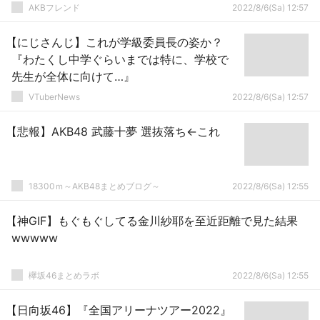
AKBフレンド
2022/8/6(Sa) 12:57
【にじさんじ】これが学級委員長の姿か？
『わたくし中学ぐらいまでは特に、学校で
先生が全体に向けて…』
VTuberNews
2022/8/6(Sa) 12:57
【悲報】AKB48 武藤十夢 選抜落ち←これ
18300ｍ～AKB48まとめブログ～
2022/8/6(Sa) 12:55
【神GIF】もぐもぐしてる金川紗耶を至近距離で見た結果
wwwww
欅坂46まとめラボ
2022/8/6(Sa) 12:55
【日向坂46】『全国アリーナツアー2022』