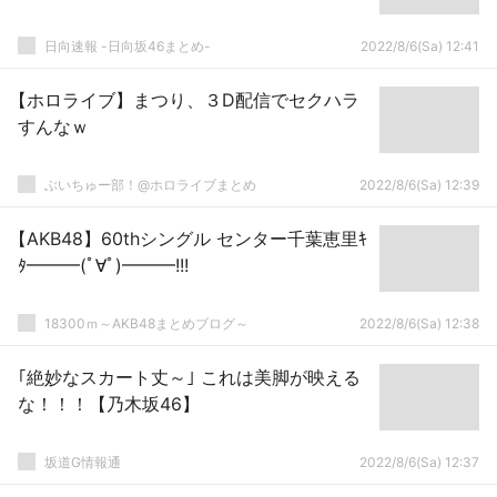
日向速報 -日向坂46まとめ-
2022/8/6(Sa) 12:41
【ホロライブ】まつり、３D配信でセクハラ
すんなｗ
ぶいちゅー部！@ホロライブまとめ
2022/8/6(Sa) 12:39
【AKB48】60thシングル センター千葉恵里ｷ
ﾀ━━━(ﾟ∀ﾟ)━━━!!!
18300ｍ～AKB48まとめブログ～
2022/8/6(Sa) 12:38
｢絶妙なスカート丈～｣ これは美脚が映える
な！！！【乃木坂46】
坂道G情報通
2022/8/6(Sa) 12:37