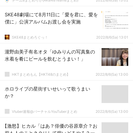
チーム8まとめりか(AKB48Team8まとめ)
2022/8/6(Sa) 13:02
SKE48劇場にて8月11日に「愛を君に、愛を
僕に」公演アルバムお渡し会を実施
SKE48まとめろぐっ！
2022/8/6(Sa) 13:01
瀧野由美子有名オタ「ゆみりんの写真集の
水着を肴にビールを飲むとうまい！」
HKTまとめもん【HKT48のまとめ】
2022/8/6(Sa) 13:00
ホロライブの星街すいせいって歌うまい
か？
Vtuber速報@バーチャルYouTuberまとめ
2022/8/6(Sa) 13:00
【激怒】ヒカル「はあ？俳優の谷原章介？お