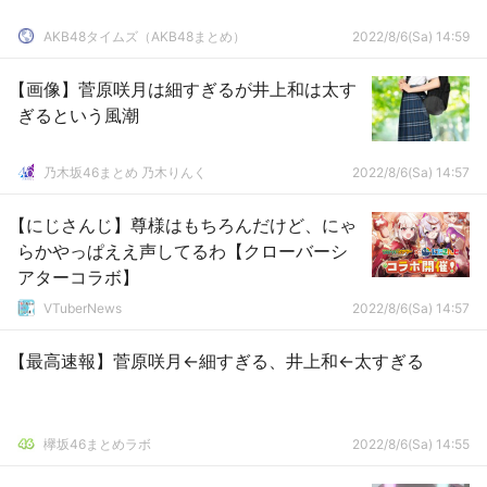
AKB48タイムズ（AKB48まとめ）
2022/8/6(Sa) 14:59
【画像】菅原咲月は細すぎるが井上和は太す
ぎるという風潮
乃木坂46まとめ 乃木りんく
2022/8/6(Sa) 14:57
【にじさんじ】尊様はもちろんだけど、にゃ
らかやっぱええ声してるわ【クローバーシ
アターコラボ】
VTuberNews
2022/8/6(Sa) 14:57
【最高速報】菅原咲月←細すぎる、井上和←太すぎる
欅坂46まとめラボ
2022/8/6(Sa) 14:55