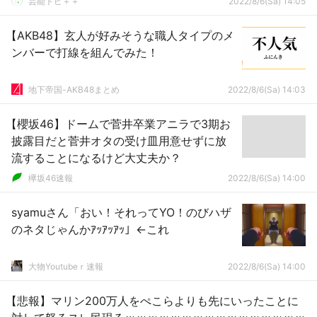
芸能トピ＋＋
2022/8/6(Sa) 14:05
【AKB48】玄人が好みそうな職人タイプのメ
ンバーで打線を組んでみた！
地下帝国-AKB48まとめ
2022/8/6(Sa) 14:03
【櫻坂46】ドームで菅井卒業アニラで3期お
披露目だと菅井オタの受け皿用意せずに放
流することになるけど大丈夫か？
欅坂46速報
2022/8/6(Sa) 14:00
syamuさん「おい！それってYO！のびハザ
のネタじゃんかｱｯｱｯｱｯ」←これ
大物Youtubeｒ速報
2022/8/6(Sa) 14:00
【悲報】マリン200万人をぺこらよりも先にいったことに