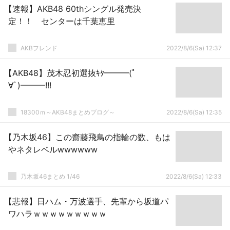
【速報】AKB48 60thシングル発売決
定！！ センターは千葉恵里
AKBフレンド
2022/8/6(Sa) 12:37
【AKB48】茂木忍初選抜ｷﾀ━━━(ﾟ
∀ﾟ)━━━!!!
18300ｍ～AKB48まとめブログ～
2022/8/6(Sa) 12:35
【乃木坂46】この齋藤飛鳥の指輪の数、もは
やネタレベルwwwwww
乃木坂46まとめ 1/46
2022/8/6(Sa) 12:33
【悲報】日ハム・万波選手、先輩から坂道パ
ワハラｗｗｗｗｗｗｗｗｗ