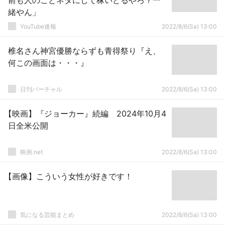
前も人のことネタにして稼いどるやろ？一
緒やん」
YouTube速報
2022/8/6(Sa) 13:00
椎名さん神宮優勝ならずも青得祭り『え、
何この画面は・・・』
日刊バーチャル
2022/8/6(Sa) 13:00
【映画】『ジョーカー』続編 2024年10月4
日全米公開
映画.net
2022/8/6(Sa) 13:00
【画像】こういう女性が好きです！
気になる芸能まとめ
2022/8/6(Sa) 13:00