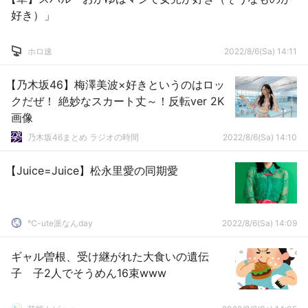
好き）」
ホロ速
2022/8/6(Sa) 14:11
【乃木坂46】梅澤美波×好きというのはロッ
クだぜ！ 絶妙なスカート丈～！反転ver 2K
画像
乃木坂46まとめ ラジオの時間
2022/8/6(Sa) 14:10
【Juice=Juice】松永里愛の同期愛
℃-ute派なんday
2022/8/6(Sa) 14:09
ギャル曽根、受け継がれた大食いの遺伝
子 子2人でそうめん16束www