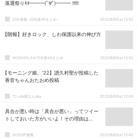
落選祭りｷﾀ━━━(ﾟ∀ﾟ)━━━ !!!!!
日向速報 -日向坂46まとめ-
2022/8/6(Sa) 12:52
【朗報】好きロック、しわ保護以来の伸び方
NOGIVIOLA＠乃木坂46まとめ
2022/8/6(Sa) 12:52
【モーニング娘。'22】譜久村聖が投稿した
香音ちゃんおたおめ投稿
℃-ute派なんday
2022/8/6(Sa) 12:49
具合が悪い時は「具合が悪い」ってツイー
トしておいた方がいいよ！その理由は…
GOSSIP速報
2022/8/6(Sa) 12:45