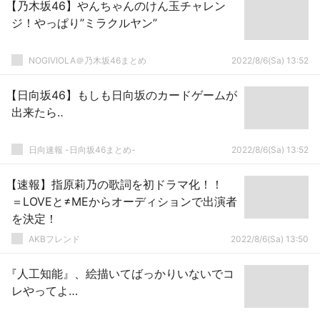
【乃木坂46】やんちゃんのけん玉チャレン
ジ！やっぱり”ミラクルヤン”
NOGIVIOLA＠乃木坂46まとめ
2022/8/6(Sa) 13:52
【日向坂46】もしも日向坂のカードゲームが
出来たら‥
日向速報 -日向坂46まとめ-
2022/8/6(Sa) 13:52
【速報】指原莉乃の歌詞を初ドラマ化！！
＝LOVEと≠MEからオーディションで出演者
を決定！
AKBフレンド
2022/8/6(Sa) 13:50
『人工知能』、絵描いてばっかりいないでコ
レやってよ…