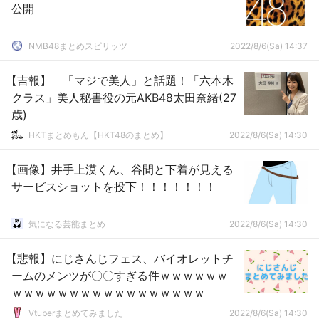
公開
NMB48まとめスピリッツ
2022/8/6(Sa) 14:37
【吉報】 「マジで美人」と話題！「六本木
クラス」美人秘書役の元AKB48太田奈緒(27
歳)
HKTまとめもん【HKT48のまとめ】
2022/8/6(Sa) 14:30
【画像】井手上漠くん、谷間と下着が見える
サービスショットを投下！！！！！！！
気になる芸能まとめ
2022/8/6(Sa) 14:30
【悲報】にじさんじフェス、バイオレットチ
ームのメンツが〇〇すぎる件ｗｗｗｗｗｗ
ｗｗｗｗｗｗｗｗｗｗｗｗｗｗｗｗｗ
Vtuberまとめてみました
2022/8/6(Sa) 14:30