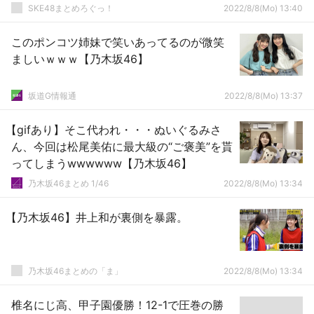
SKE48まとめろぐっ！
2022/8/8(Mo) 13:40
このポンコツ姉妹で笑いあってるのが微笑
ましいｗｗｗ【乃木坂46】
坂道G情報通
2022/8/8(Mo) 13:37
【gifあり】そこ代われ・・・ぬいぐるみさ
ん、今回は松尾美佑に最大級の“ご褒美”を貰
ってしまうwwwwww【乃木坂46】
乃木坂46まとめ 1/46
2022/8/8(Mo) 13:34
【乃木坂46】井上和が裏側を暴露。
乃木坂46まとめの「ま」
2022/8/8(Mo) 13:34
椎名にじ高、甲子園優勝！12-1で圧巻の勝