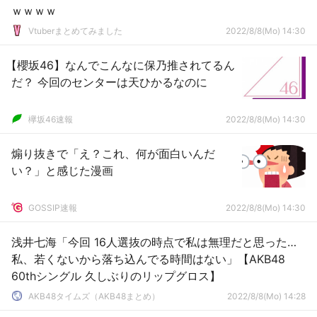
ｗｗｗｗ
Vtuberまとめてみました
2022/8/8(Mo) 14:30
【櫻坂46】なんでこんなに保乃推されてるん
だ？ 今回のセンターは天ひかるなのに
欅坂46速報
2022/8/8(Mo) 14:30
煽り抜きで「え？これ、何が面白いんだ
い？」と感じた漫画
GOSSIP速報
2022/8/8(Mo) 14:30
浅井七海「今回 16人選抜の時点で私は無理だと思った…
私、若くないから落ち込んでる時間はない」【AKB48
60thシングル 久しぶりのリップグロス】
AKB48タイムズ（AKB48まとめ）
2022/8/8(Mo) 14:28