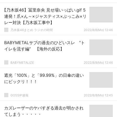
【乃木坂46】冨里奈央 見せ場いっぱい.gif 5
連発！爪×ん～×ジャスティス×ぶっこみ×リ
レー対決【乃木坂工事中】
乃木坂46まとめ ラジオの時間
2022/8/8(Mo) 12:46
BABYMETALサブの過去のひどいスレ “ト
イレを流す編” 【海外の反応】
BABYMETALIZE
2022/8/8(Mo) 12:46
遮光「100%」と「99.99%」の日傘の違い
にビックリ！！！
GOSSIP速報
2022/8/8(Mo) 12:45
カズレーザーのヤバすぎる過去が明かされ
てしまう・・・・・