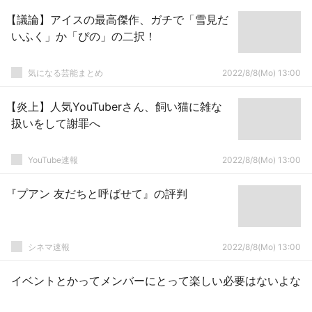
【議論】アイスの最高傑作、ガチで「雪見だ
いふく」か「ぴの」の二択！
気になる芸能まとめ
2022/8/8(Mo) 13:00
【炎上】人気YouTuberさん、飼い猫に雑な
扱いをして謝罪へ
YouTube速報
2022/8/8(Mo) 13:00
『プアン 友だちと呼ばせて』の評判
シネマ速報
2022/8/8(Mo) 13:00
イベントとかってメンバーにとって楽しい必要はないよな