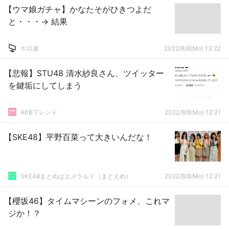
【ウマ娘ガチャ】かなたそがひきつよだ
と・・・→ 結果
ホロ速
2022/8/8(Mo) 13:22
【悲報】STU48 清水紗良さん、ツイッター
を鍵垢にしてしまう
AKBフレンド
2022/8/8(Mo) 13:21
【SKE48】平野百菜って大きいんだな！
SKE48まとめはエメラルド（まとえめ）
2022/8/8(Mo) 13:21
【櫻坂46】タイムマシーンのフォメ、これマ
ジか！？