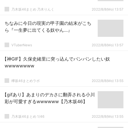
乃木坂46まとめ 乃木りんく
2022/8/8(Mo) 13:57
ちなみに今日の現実の甲子園の結末がこち
ら『一生夢に出てくる奴やん…』
VTuberNews
2022/8/8(Mo) 13:57
【神GIF】久保史緒里に突っ込んでパンパンしたい奴
wwwwwwww
欅坂46まとめラボ
2022/8/8(Mo) 13:55
【gifあり】あまりのデカさに翻弄される小川
彩が可愛すぎるwwwwww【乃木坂46】
乃木坂46まとめ 1/46
2022/8/8(Mo) 13:55