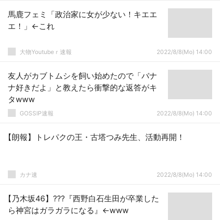
馬鹿フェミ「政治家に女が少ない！キエエ
エ！」←これ
大物Youtubeｒ速報
2022/8/8(Mo) 14:00
友人がカブトムシを飼い始めたので「バナ
ナ好きだよ」と教えたら衝撃的な返答がキ
タwww
GOSSIP速報
2022/8/8(Mo) 14:00
【朗報】トレパクの王・古塔つみ先生、活動再開！
カナ速
2022/8/8(Mo) 14:00
【乃木坂46】???『西野白石生田が卒業した
ら神宮はガラガラになる』←www