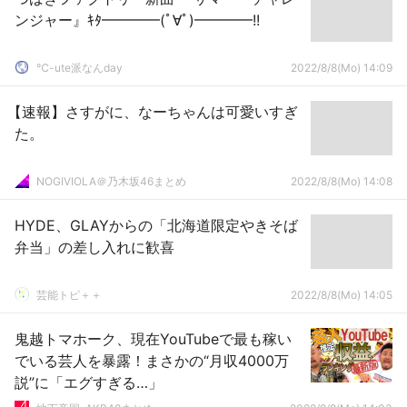
ンジャー』ｷﾀ━━━━(ﾟ∀ﾟ)━━━━!!
℃-ute派なんday
2022/8/8(Mo) 14:09
【速報】さすがに、なーちゃんは可愛いすぎ
た。
NOGIVIOLA＠乃木坂46まとめ
2022/8/8(Mo) 14:08
HYDE、GLAYからの「北海道限定やきそば
弁当」の差し入れに歓喜
芸能トピ＋＋
2022/8/8(Mo) 14:05
鬼越トマホーク、現在YouTubeで最も稼い
でいる芸人を暴露！まさかの“月収4000万
説”に「エグすぎる…」