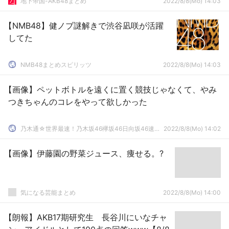
地下帝国-AKB48まとめ
2022/8/8(Mo) 14:03
【NMB48】健ノブ謎解きで渋谷凪咲が活躍
してた
NMB48まとめスピリッツ
2022/8/8(Mo) 14:03
【画像】ペットボトルを遠くに置く競技じゃなくて、やみ
つきちゃんのコレをやって欲しかった
乃木通☆世界最速！乃木坂46欅坂46日向坂46速報まとめ
2022/8/8(Mo) 14:02
【画像】伊藤園の野菜ジュース、痩せる。?
気になる芸能まとめ
2022/8/8(Mo) 14:00
【朗報】AKB17期研究生 長谷川にいなチャ