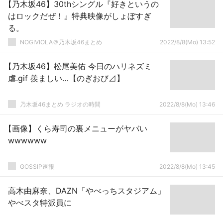
【乃木坂46】30thシングル『好きというの
はロックだぜ！』特典映像がしょぼすぎ
る。
NOGIVIOLA＠乃木坂46まとめ
2022/8/8(Mo) 13:52
【乃木坂46】松尾美佑 今日のハリネズミ
虐.gif 羨ましい…【のぎおび⊿】
乃木坂46まとめ ラジオの時間
2022/8/8(Mo) 13:46
【画像】くら寿司の裏メニューがヤバい
wwwwww
GOSSIP速報
2022/8/8(Mo) 13:45
高木由麻奈、DAZN「やべっちスタジアム」
やべスタ特派員に