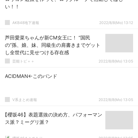
い！！
AKB48地下速報
2022/8/8(Mo) 13:12
芦田愛菜ちゃんが新CM女王に！ “国民
の”孫、娘、妹、同級生の肩書きまでゲット
し全世代に見せつける存在感
芸能トピ＋＋
2022/8/8(Mo) 13:05
ACIDMAN←このバンド
V系まとめ速報
2022/8/8(Mo) 13:05
【櫻坂46】表題選抜の決め方、パフォーマン
ス派？ミーグリ派？