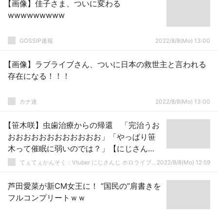
【画像】佳子さま、ついに変わる
wwwwwwwww
GOSSIP速報
2022/8/8(Mo) 13:00
【画像】ラブライブさん、ついに日本の救世主と言われる
存在になる！！！
カナ速
2022/8/8(Mo) 13:00
【笹木咲】虫歯治療からの帰還 「完治うお
おおおおおおおおおおおお」「やっぱり笹
木って催眠に弱いのでは？」【にじさん
じ】
てぇてぇかんそく：Vtuber にじさんじ ホロライブまとめ
2022/8/8(Mo) 12:59
芦田愛菜が新CM女王に！ “国民の”肩書きを
フルコンプリートｗｗ