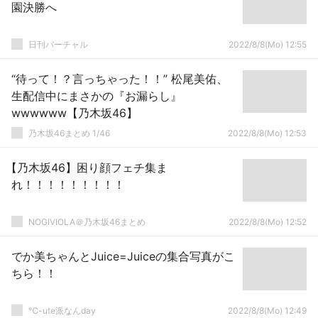
園決勝へ
日刊バーチャル
2022/8/8(Mo) 12:55
“待って！？言っちゃった！！” 松尾美佑、
生配信中にまさかの『お漏らし』
wwwwww【乃木坂46】
乃木坂46まとめ 1/46
2022/8/8(Mo) 12:53
【乃木坂46】困り顔フェチ集ま
れ！！！！！！！！！
NOGIVIOLA＠乃木坂46まとめ
2022/8/8(Mo) 12:52
でか美ちゃんとJuice=Juiceの集合写真がこ
ちら！！
℃-ute派なんday
2022/8/8(Mo) 12:49