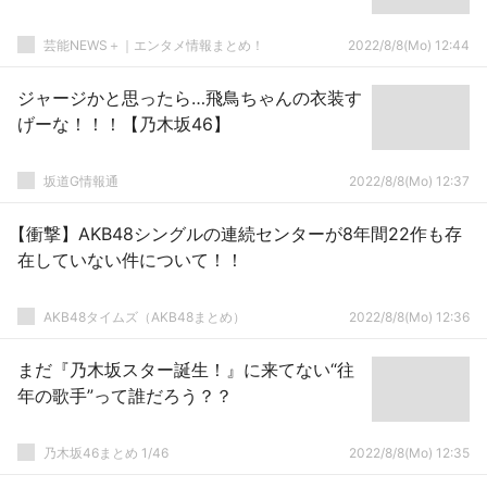
芸能NEWS＋｜エンタメ情報まとめ！
2022/8/8(Mo) 12:44
ジャージかと思ったら…飛鳥ちゃんの衣装す
げーな！！！【乃木坂46】
坂道G情報通
2022/8/8(Mo) 12:37
【衝撃】AKB48シングルの連続センターが8年間22作も存
在していない件について！！
AKB48タイムズ（AKB48まとめ）
2022/8/8(Mo) 12:36
まだ『乃木坂スター誕生！』に来てない“往
年の歌手”って誰だろう？？
乃木坂46まとめ 1/46
2022/8/8(Mo) 12:35