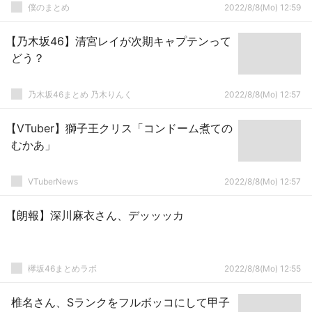
僕のまとめ
2022/8/8(Mo) 12:59
【乃木坂46】清宮レイが次期キャプテンって
どう？
乃木坂46まとめ 乃木りんく
2022/8/8(Mo) 12:57
【VTuber】獅子王クリス「コンドーム煮ての
むかあ」
VTuberNews
2022/8/8(Mo) 12:57
【朗報】深川麻衣さん、デッッッカ
欅坂46まとめラボ
2022/8/8(Mo) 12:55
椎名さん、Sランクをフルボッコにして甲子