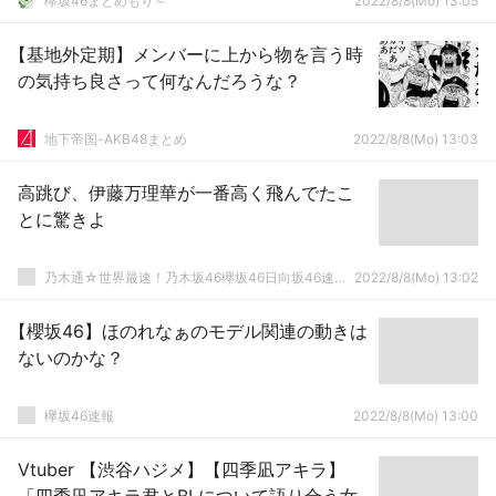
欅坂46まとめもり～
2022/8/8(Mo) 13:05
【基地外定期】メンバーに上から物を言う時
の気持ち良さって何なんだろうな？
地下帝国-AKB48まとめ
2022/8/8(Mo) 13:03
高跳び、伊藤万理華が一番高く飛んでたこ
とに驚きよ
乃木通☆世界最速！乃木坂46欅坂46日向坂46速報まとめ
2022/8/8(Mo) 13:02
【櫻坂46】ほのれなぁのモデル関連の動きは
ないのかな？
欅坂46速報
2022/8/8(Mo) 13:00
Vtuber 【渋谷ハジメ】【四季凪アキラ】