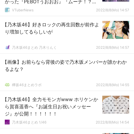
かった『PEBOTうおおお』『ムーナ！？リ
スちゃん！？』『唐突なラプ様！？』『ス
VTuberNews
2022/8/8(Mo) 14:57
タテンきたあああああ』
【乃木坂46】好きロックの再生回数が前作よ
り増加してるらしいが
乃木坂46まとめ 乃木りんく
2022/8/8(Mo) 14:57
【画像】お前らなら背後の姿で乃木坂メンバーが誰かわか
るよな？
欅坂46まとめラボ
2022/8/8(Mo) 14:55
【乃木坂46】全力モモンガwww ホリケンか
ら賀喜遥香へ『お誕生日お祝いメッセー
ジ』が公開！！！！！！
乃木坂46まとめ 1/46
2022/8/8(Mo) 14:54