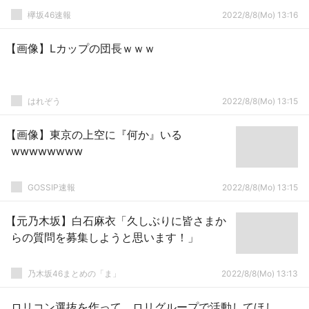
欅坂46速報
2022/8/8(Mo) 13:16
【画像】Lカップの団長ｗｗｗ
はれぞう
2022/8/8(Mo) 13:15
【画像】東京の上空に『何か』いる
wwwwwwww
GOSSIP速報
2022/8/8(Mo) 13:15
【元乃木坂】白石麻衣「久しぶりに皆さまか
らの質問を募集しようと思います！」
乃木坂46まとめの「ま」
2022/8/8(Mo) 13:13
ロリコン選抜を作って、ロリグループで活動してほし