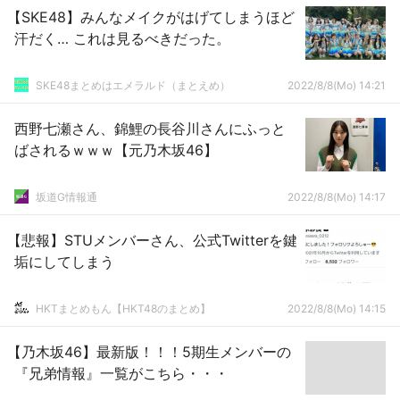
【SKE48】みんなメイクがはげてしまうほど
汗だく… これは見るべきだった。
SKE48まとめはエメラルド（まとえめ）
2022/8/8(Mo) 14:21
西野七瀬さん、錦鯉の長谷川さんにふっと
ばされるｗｗｗ【元乃木坂46】
坂道G情報通
2022/8/8(Mo) 14:17
【悲報】STUメンバーさん、公式Twitterを鍵
垢にしてしまう
HKTまとめもん【HKT48のまとめ】
2022/8/8(Mo) 14:15
【乃木坂46】最新版！！！5期生メンバーの
『兄弟情報』一覧がこちら・・・