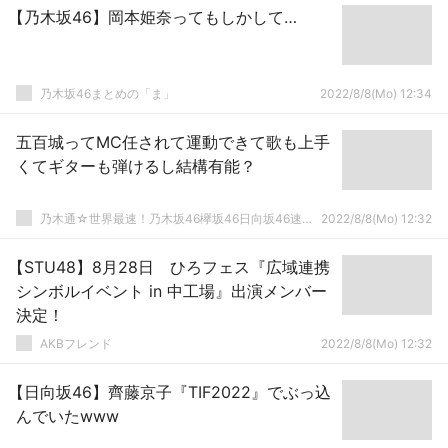
【乃木坂46】岡本姫奈ってもしかして…
乃木坂46まとめの「ま」
2022/8/8(Mo) 12:34
五百城ってMC任されて運動できて歌も上手
くてギターも弾けるし結構有能？
乃木通☆世界最速！乃木坂46欅坂46日向坂46速報まとめ
2022/8/8(Mo) 12:32
【STU48】8月28日 ひろフェス『広域連携
シンボルイベント in 中工場』出演メンバー
決定！
AKBフレンド
2022/8/8(Mo) 12:32
【日向坂46】齊藤京子『TIF2022』でぶっ込
んでいたwww