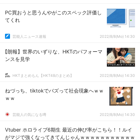
PC買おうと思うんやがこのスペック評価し
てくれ
芸能人ニュース速報
2022/8/8(Mo) 14:30
【朗報】世界のいずりな、HKTのパフォーマ
ンスを見学
HKTまとめもん【HKT48のまとめ】
2022/8/8(Mo) 14:30
ねづっち、tiktokでバズって社会現象へｗｗ
ｗｗ
芸能人の気になる噂
2022/8/8(Mo) 14:30
Vtuber ホロライブ6期生 最近の伸び率がこちら！！ルイ
がマジで強くなってきてんじゃんｗｗｗｗｗｗｗｗｗｗｗ