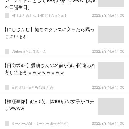
ン アイドルとして100点の回答www【8/8
本日誕生日】
HKTまとめもん【HKT48のまとめ】
2022/8/8(Mo) 14:00
【にじさんじ】俺このクラスに入ったら隅っ
こにいるわ
Vtuberまとめるよ～ん
2022/8/8(Mo) 14:00
【日向坂46】愛萌さんの名前が凄い間違われ
方してるぞｗｗｗｗｗｗｗｗ
日向速報 -日向坂46まとめ-
2022/8/8(Mo) 14:00
【検証画像】顔80点、体100点の女子がコチ
ラwwww
ミーハー総研（ミーハー総合研究所）
2022/8/8(Mo) 14:00