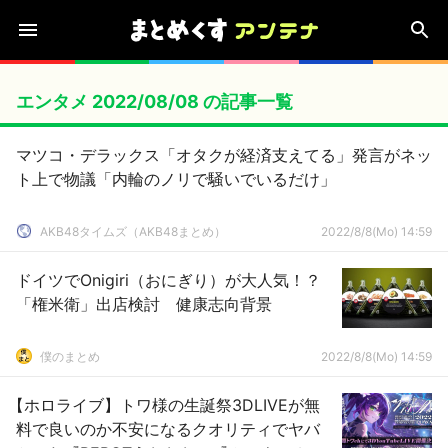
エンタメ 2022/08/08 の記事一覧
マツコ・デラックス「オタクが経済支えてる」発言がネッ
ト上で物議「内輪のノリで騒いでいるだけ」
AKB48タイムズ（AKB48まとめ）
2022/8/8(Mo) 14:59
ドイツでOnigiri（おにぎり）が大人気！？
「権米衛」出店検討 健康志向背景
僕のまとめ
2022/8/8(Mo) 14:59
【ホロライブ】トワ様の生誕祭3DLIVEが無
料で良いのか不安になるクオリティでヤバ