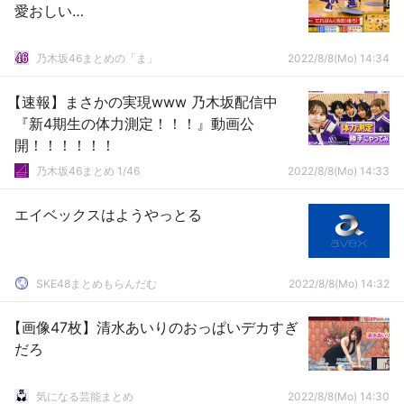
愛おしい…
乃木坂46まとめの「ま」
2022/8/8(Mo) 14:34
【速報】まさかの実現www 乃木坂配信中
『新4期生の体力測定！！！』動画公
開！！！！！！
乃木坂46まとめ 1/46
2022/8/8(Mo) 14:33
エイベックスはようやっとる
SKE48まとめもらんだむ
2022/8/8(Mo) 14:32
【画像47枚】清水あいりのおっぱいデカすぎ
だろ
気になる芸能まとめ
2022/8/8(Mo) 14:30