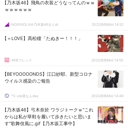
【乃木坂46】飛鳥の衣装どうなってんのｗｗ
ｗｗｗｗｗｗ
NOGIVIOLA＠乃木坂46まとめ
2022/8/8(Mo) 14:52
【＝LOVE】髙松瞳「たぬきー！！！」
AKBフレンド
2022/8/8(Mo) 14:50
【BEYOOOOONDS】江口紗耶、新型コロナ
ウイルス感染のご報告
℃-ute派なんday
2022/8/8(Mo) 14:49
【乃木坂46】弓木奈於 ワラジトークｗ“これ
からは私が草鞋を履いて歩きたいと思いま
す”歌舞伎風に.gif【乃木坂工事中】