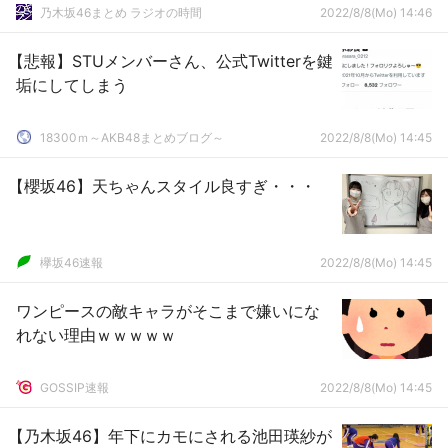
乃木坂46まとめ ラジオの時間
2022/8/8(Mo) 14:46
【悲報】STUメンバーさん、公式Twitterを鍵
垢にしてしまう
18300ｍ～AKB48まとめブログ～
2022/8/8(Mo) 14:45
【櫻坂46】天ちゃんスタイル良すぎ・・・
欅坂46速報
2022/8/8(Mo) 14:45
ワンピースの敵キャラがそこまで嫌いにな
れない理由ｗｗｗｗｗ
GOSSIP速報
2022/8/8(Mo) 14:45
【乃木坂46】年下にカモにされる池田瑛紗が