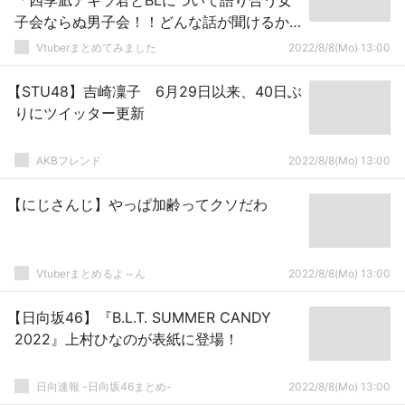
「四季凪アキラ君とBLについて語り合う女
子会ならぬ男子会！！どんな話が聞けるか
今からワクワク！！！」←次のハジメ係は
Vtuberまとめてみました
2022/8/8(Mo) 13:00
コイツか…念願の男ユニット作れるかもって
ウキウキやなｗｗｗ
【STU48】吉崎凜子 6月29日以来、40日ぶ
りにツイッター更新
AKBフレンド
2022/8/8(Mo) 13:00
【にじさんじ】やっぱ加齢ってクソだわ
Vtuberまとめるよ～ん
2022/8/8(Mo) 13:00
【日向坂46】『B.L.T. SUMMER CANDY
2022』上村ひなのが表紙に登場！
日向速報 -日向坂46まとめ-
2022/8/8(Mo) 13:00