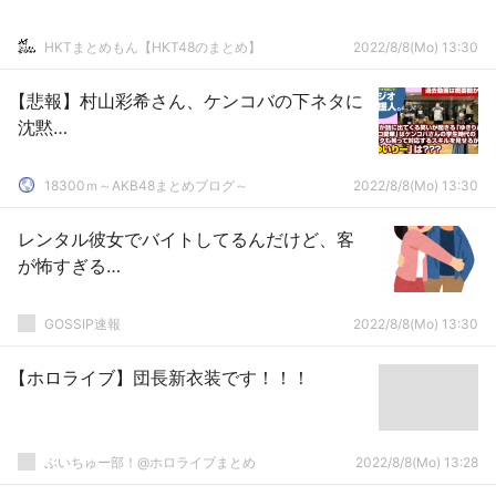
HKTまとめもん【HKT48のまとめ】
2022/8/8(Mo) 13:30
【悲報】村山彩希さん、ケンコバの下ネタに
沈黙…
18300ｍ～AKB48まとめブログ～
2022/8/8(Mo) 13:30
レンタル彼女でバイトしてるんだけど、客
が怖すぎる…
GOSSIP速報
2022/8/8(Mo) 13:30
【ホロライブ】団長新衣装です！！！
ぶいちゅー部！@ホロライブまとめ
2022/8/8(Mo) 13:28