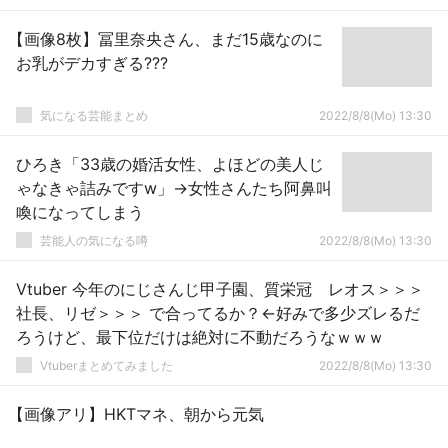
【画像8枚】冨里奈央さん、まだ15歳なのに
お乳がデカすぎる???
気になる芸能まとめ
2022/8/8(Mo) 13:30
ひろき「33歳の婚活女性、よほどの美人じ
ゃなきゃ詰みですw」→女性さんたち阿鼻叫
喚になってしまう
芸能人の気になる噂
2022/8/8(Mo) 13:30
Vtuber 今年のにじさんじ甲子園、質栄冠 レオス＞＞＞
社長、リゼ＞＞＞ で合ってるか？←好みで多少ズレるだ
ろうけど、最下位だけは絶対に不動だろうなｗｗｗ
Vtuberまとめてみました
2022/8/8(Mo) 13:30
【画像アリ】HKTマネ、朝から元気