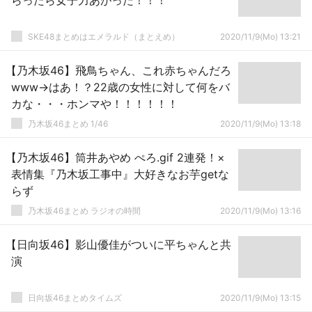
らったら女子力あがった！！！
SKE48まとめはエメラルド（まとえめ）
2020/11/9(Mo) 13:21
【乃木坂46】飛鳥ちゃん、これ赤ちゃんだろ
www→はあ！？22歳の女性に対して何をバ
カな・・・ホンマや！！！！！！
乃木坂46まとめ 1/46
2020/11/9(Mo) 13:18
【乃木坂46】筒井あやめ ぺろ.gif 2連発！×
表情集『乃木坂工事中』大好きなお芋getな
らず
乃木坂46まとめ ラジオの時間
2020/11/9(Mo) 13:16
【日向坂46】影山優佳がついに平ちゃんと共
演
日向坂46まとめタイムズ
2020/11/9(Mo) 13:15