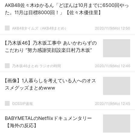
AKB48佐々木ゆかるん「どぼんは10月までに6500回やっ
た。11月は目標8000回！」【佐々木優佳里】
AKB48タイムズ（AKB48まとめ）
2020/11/9(Mo) 12:50
【乃木坂46】乃木坂工事中 あいかわらずの
こだわり “努力感謝笑顔設楽日村乃木坂”
乃木坂46まとめ ラジオの時間
2020/11/9(Mo) 12:46
【画像】1人暮らしを考えている人へのオス
スメグッズまとめwww
GOSSIP速報
2020/11/9(Mo) 12:45
BABYMETALのNetflixドキュメンタリー
【海外の反応】