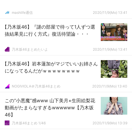
mashlife通信
2020/11/9(Mo) 13:41
【乃木坂46】『謎の部屋で待って1人ずつ選
抜結果見に行く方式』復活待望論・・・
乃木坂46まとめたいよ
2020/11/9(Mo) 13:41
【乃木坂46】岩本蓮加がマジでいいお姉さん
になってるんだがｗｗｗｗｗｗｗｗ
NOGIVIOLA＠乃木坂46まとめ
2020/11/9(Mo) 13:40
この“小悪魔”感www 山下美月×生田絵梨花
動画がたまらなすぎるwwwwww【乃木坂
46】
乃木坂46まとめ 1/46
2020/11/9(Mo) 13:39