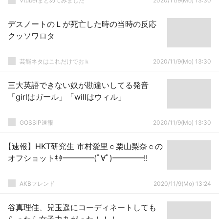
Vtuberまとめてみました
2020/11/9(Mo) 13:30
デスノートのＬが死亡した時の当時の反応
クッソワロタ
芸能ネタはこれだけでおｋ
2020/11/9(Mo) 13:30
三大英語できない奴が勘違いしてる発音
「girlはガール」「willはウィル」
GOSSIP速報
2020/11/9(Mo) 13:30
【速報】HKT研究生 市村愛里ｃ栗山梨奈ｃの
オフショットｷﾀ━━━━(ﾟ∀ﾟ)━━━━!!
AKBフレンド
2020/11/9(Mo) 13:24
谷真理佳、兒玉遥にコーディネートしても