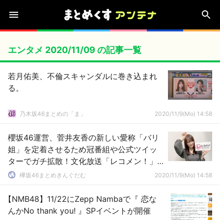
エンタメ 2020/11/09 の記事一覧
若月佑美、不倫スキャンダルに巻き込まれ
る。
乃木坂46まとめの「ま」
2020/11/9(Mo) 14:58
櫻坂46運営、菅井友香の新しい愛称「バリ
姐」を定着させるため冠番組や公式ツイッ
ターでガチ拡散！文化放送「レコメン！」
出演直前オフショット公開中
欅坂46まとめきんぐだむ
2020/11/9(Mo) 14:58
【NMB48】11/22にZepp Nambaで『 恋な
んかNo thank you! 』SPイベントが開催