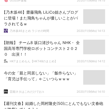
GOSSIP速報
2020/11/9(Mo) 14:15
【乃木坂46】齋藤飛鳥 LiLiCo姐さんブログ
に登場！また飛鳥ちゃんが優しいことがバ
ラされてるｗ
乃木坂46まとめ ラジオの時間
2020/11/9(Mo) 14:13
【朗報】 チーム8 坂口渚沙ちゃん NHK・ 全
国高等専門学校ロボットコンテスト２０２
０ 出演！！
HKTまとめもん【HKT48のまとめ】
2020/11/9(Mo) 14:12
今の女「親と同居しない」「飯作らない」
「育児は手伝って」←こいつらｗｗｗ
芸能ネタはこれだけでおｋ
2020/11/9(Mo) 14:10
【週刊文春】結婚した岡村隆史(50)にとんでもない文春砲