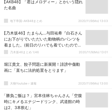
【AKB48】「君はメロディー」とかいう隠れ
た名曲
地下帝国-AKB48まとめ
2020/11/9(Mo) 13:03
【乃木坂46】たまらん…与田祐希『白石さん
にお下がりでいただいた動物柄のパンツを
着ました。(前日のリハでも着ていたので帰
って即洗濯して当日もまた着れました)笑』
乃木坂46まとめ 1/46
2020/11/9(Mo) 13:01
堀江貴文、餃子問題に新展開！誹謗中傷動
画に「直ちに法的処置をとります」
大物Youtubeｒ速報
2020/11/9(Mo) 13:00
「勝負ご飯は？」宮本佳林ちゃんさん「空腹
時にキメるエナジードリンク、武道館の時
は2、3本飲む」