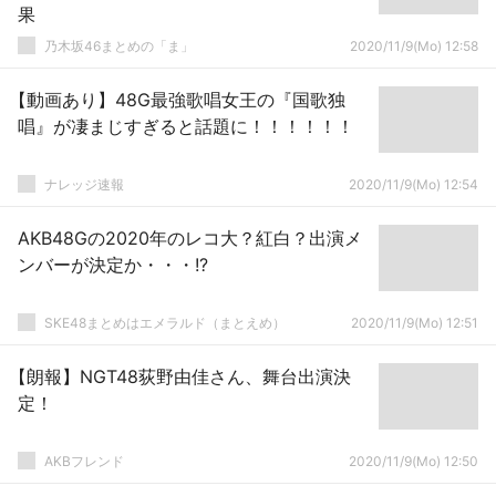
果
乃木坂46まとめの「ま」
2020/11/9(Mo) 12:58
【動画あり】48G最強歌唱女王の『国歌独
唱』が凄まじすぎると話題に！！！！！！
ナレッジ速報
2020/11/9(Mo) 12:54
AKB48Gの2020年のレコ大？紅白？出演メ
ンバーが決定か・・・!?
SKE48まとめはエメラルド（まとえめ）
2020/11/9(Mo) 12:51
【朗報】NGT48荻野由佳さん、舞台出演決
定！
AKBフレンド
2020/11/9(Mo) 12:50