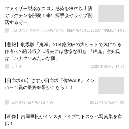
ファイザー製薬がコロナ感染を90%以上防
ぐワクチンを開発！来年握手会やライブ復
活するぞー！
乃木通☆世界最速！乃木坂46欅坂46日向坂46速報まとめ
2020/11/9(Mo) 14:02
【悲報】劇場版『鬼滅』204億突破の大ヒットで気になる
作者への臨時収入…過去には悲惨な例も 『銀魂』空知氏
は「ハナクソみたいな額」
カナ速
2020/11/9(Mo) 14:01
【日向坂46】さすが日向坂『億WALK』メン
バー全員の最終結果がこちら！！！
日向速報 -日向坂46まとめ-
2020/11/9(Mo) 14:00
【画像】吉岡里帆がインスタライブでドスケベ写真集を宣
伝！