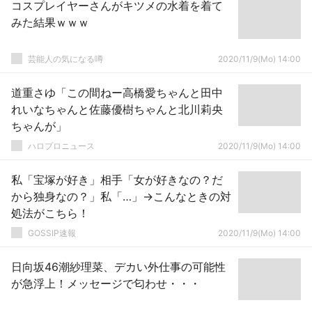
コスプレイヤーさんがキツメの水着を着て
みた結果ｗｗｗ
芸能人の気になる噂
2020/11/9(Mo) 14:00
道重さゆ「この間ねー高橋愛ちゃんと田中
れいなちゃんと佐藤優樹ちゃんと北川莉央
ちゃんが」
ハロプロニュース
2020/11/9(Mo) 14:00
私「宝塚が好き」相手「女が好きなの？だ
から独身なの？」私「…」→こんなときの対
処法がこちら！
GOSSIP速報
2020/11/9(Mo) 14:00
日向坂46潮紗理菜、デカい外仕事の可能性
が急浮上！メッセージで匂わせ・・・