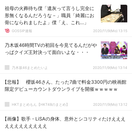
祖母の火葬待ち僕「遺灰って言うし完全に
形無くなるんだろうな－」職員「綺麗にお
骨になられましたよ」僕「え、これ…」
GOSSIP速報
2020/11/9(Mo) 13:15
乃木坂46時間TVの初回を今見てるんだがや
っぱクイズ王対決って面白いよな・・・
乃木坂46まとめたいよ
2020/11/9(Mo) 13:14
【悲報】 櫻坂46さん、たった7曲で料金3300円の映画館
限定デビューカウントダウンライブを開催ｗｗｗｗｗ
HKTまとめもん【HKT48のまとめ】
2020/11/9(Mo) 13:12
【画像】歌手・LiSAの身体、意外とシコリティたけえええ
えええええええええ