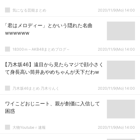
気になる芸能まとめ
2020/11/9(Mo) 14:00
「君はメロディー」とかいう隠れた名曲
wwwwww
18300ｍ～AKB48まとめブログ～
2020/11/9(Mo) 14:00
【乃木坂46】遠目から見たらマジで顔小さく
て身長高い筒井あやめちゃんが天下だわw
乃木坂46まとめ 乃木りんく
2020/11/9(Mo) 14:00
ワイこどおじニート、親が創価に入信して
困惑
大物Youtubeｒ速報
2020/11/9(Mo) 14:00