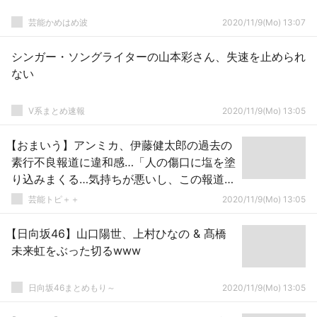
芸能かめはめ波
2020/11/9(Mo) 13:07
シンガー・ソングライターの山本彩さん、失速を止められ
ない
V系まとめ速報
2020/11/9(Mo) 13:05
【おまいう】アンミカ、伊藤健太郎の過去の
素行不良報道に違和感…「人の傷口に塩を塗
り込みまくる…気持ちが悪いし、この報道の
あり方はどうかな」
芸能トピ＋＋
2020/11/9(Mo) 13:05
【日向坂46】山口陽世、上村ひなの & 髙橋
未来虹をぶった切るwww
日向坂46まとめもり～
2020/11/9(Mo) 13:05