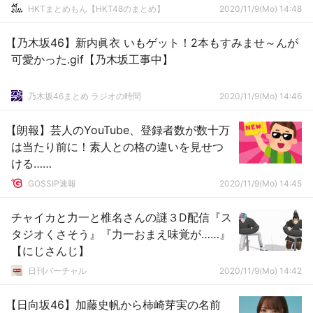
HKTまとめもん【HKT48のまとめ】
2020/11/9(Mo) 14:48
【乃木坂46】新内眞衣 いもゲット！2本もすみませ～んが
可愛かった.gif【乃木坂工事中】
乃木坂46まとめ ラジオの時間
2020/11/9(Mo) 14:46
【朗報】芸人のYouTube、登録者数が数十万
は当たり前に！素人との格の違いを見せつ
ける……
GOSSIP速報
2020/11/9(Mo) 14:45
チャイカと力一と椎名さんの謎３D配信『ス
タジオくさそう』『力一おまえ味覚が……』
【にじさんじ】
日刊バーチャル
2020/11/9(Mo) 14:42
【日向坂46】加藤史帆から柿崎芽実の名前