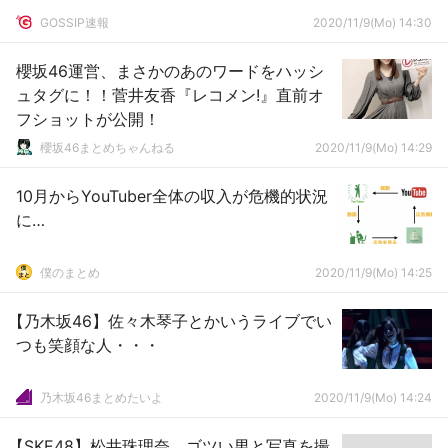
GOSSIP速報
2020/11/9(Mo) 14:30
櫻坂46運営、まさかのあのワードをハッシ
ュタグに！！菅井友香『レコメン!』直前オ
フショットが公開！
櫻坂46まとめちゃんねる
2020/11/9(Mo) 14:29
10月からYouTuber全体の収入が危機的状況
に…
僕のまとめ
2020/11/9(Mo) 14:25
【乃木坂46】佐々木琴子とかいうライブでい
つも笑顔な人・・・
乃木坂46まとめたいよ
2020/11/9(Mo) 14:24
【SKE48】松井珠理奈、ゴツい男と写真を撮