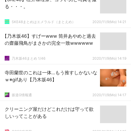
る・・・。
SKE48まとめはエメラルド（まとえめ）
2020/11/9(Mo) 14:21
【乃木坂46】すげーwww 筒井あやめと過去
の齋藤飛鳥がまさかの完全一致wwwwww
乃木坂46まとめ 1/46
2020/11/9(Mo) 14:19
寺田蘭世のこれは一体…もう推すしかないな
ｗ※gifあり【乃木坂46】
坂道G情報通
2020/11/9(Mo) 14:17
クリーニング屋だけどこれだけは守って欲
しいってことがある