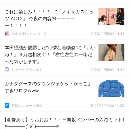
これは楽しみ！！！！！“「ノギザカスキッ
ツ ACT2」 今夜の内容ｷﾀーーーー
ー！！！！！
乃木坂46まとめの「ま」
2020/11/9(Mo) 14:38
本田望結が披露した“可憐な着物姿”に「いい
ね！」３万超相次ぐ！「右往左往の一年だ
った気がします」
ちまたのアラカルト
2020/11/9(Mo) 14:35
カナダグースのダウンジャケットかっこよ
すぎワロタwww
芸能人ニュース速報
2020/11/9(Mo) 14:30
【画像あり】うおおお！！！日向坂メンバーの入浴カットｷ
ﾀ━━━━(ﾟ∀ﾟ)━━━━ｯ!!