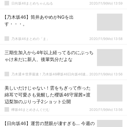
日向坂46まとめちゃんねる
2020/11/9(Mo) 13:59
【乃木坂46】筒井あやめがNGを出
す・・・。
乃木坂46まとめの「ま」
2020/11/9(Mo) 13:58
三期生加入から4年以上経ってるのにぶっち
ゃけ未だに新人、後輩気分だよな
乃木通☆世界最速！乃木坂46欅坂46日向坂46速報まとめ
2020/11/9(Mo) 13:56
美しいだけじゃない！雲をちぎって作った
綿耳で可愛さも覚醒した櫻坂46守屋茜×渡
辺梨加のぶりっ子2ショット公開
欅坂46まとめきんぐだむ
2020/11/9(Mo) 13:56
【日向坂46】運営の慧眼が凄すぎる… 今週の