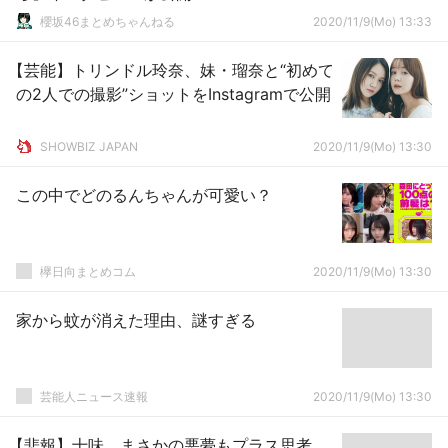
櫻坂46まとめちゃんねる
2020/11/9(Mo) 13:33
【芸能】トリンドル玲奈、妹・瑠奈と“初めて
の2人での撮影”ショットをInstagramで公開
SHOWBIZ JAPAN
2020/11/9(Mo) 13:30
この中でどのるんちゃんが可愛い？
欅日向まとめコム
2020/11/9(Mo) 13:30
家から蚊が消えた理由、謎すぎる
芸能人ニュース速報
2020/11/9(Mo) 13:30
【悲報】十味 まさかの悪夢もプラス思考