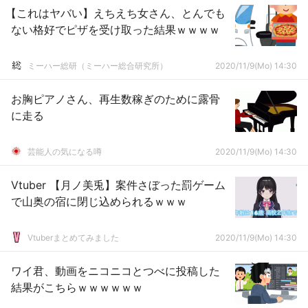
【これはヤバい】えちえち女さん、とんでも
ない格好でピザを受け取った結果ｗｗｗｗ
ミーハー総研（ミーハー総合研究所）
2020/11/9(Mo) 14:30
お胸ピアノさん、再生数稼ぎのために露骨
に走る
芸能人の気になる噂
2020/11/9(Mo) 14:30
Vtuber 【月ノ美兎】案件さぼった罰ゲーム
で山奥の宿に閉じ込められるｗｗｗ
Vtuberまとめてみました
2020/11/9(Mo) 14:30
ワイ君、動画をニコニコとつべに投稿した
結果がこちらｗｗｗｗｗｗ