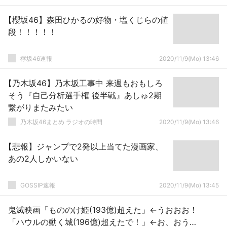
【櫻坂46】森田ひかるの好物・塩くじらの値
段！！！！！
欅坂46速報
2020/11/9(Mo) 13:46
【乃木坂46】乃木坂工事中 来週もおもしろ
そう『自己分析選手権 後半戦』あしゅ2期
繋がりまたみたい
乃木坂46まとめ ラジオの時間
2020/11/9(Mo) 13:46
【悲報】ジャンプで2発以上当てた漫画家、
あの2人しかいない
GOSSIP速報
2020/11/9(Mo) 13:45
鬼滅映画「もののけ姫(193億)超えた」←うおおお！
「ハウルの動く城(196億)超えたで！」←お、おう…