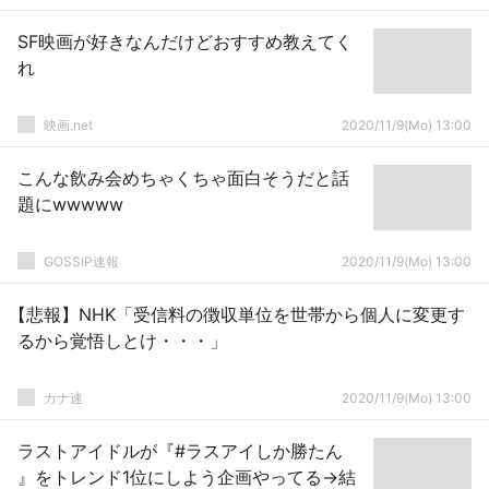
SF映画が好きなんだけどおすすめ教えてく
れ
映画.net
2020/11/9(Mo) 13:00
こんな飲み会めちゃくちゃ面白そうだと話
題にwwwww
GOSSIP速報
2020/11/9(Mo) 13:00
【悲報】NHK「受信料の徴収単位を世帯から個人に変更す
るから覚悟しとけ・・・」
カナ速
2020/11/9(Mo) 13:00
ラストアイドルが『#ラスアイしか勝たん
』をトレンド1位にしよう企画やってる→結