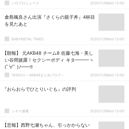
ハロプロニュース
2020/11/9(Mo) 13:00
倉島颯良さん出演『さくらの親子丼』4杯目
を見たあと
BABYMETAL TIMES
2020/11/9(Mo) 13:00
【朗報】 元AKB48 チーム8 佐藤七海・美し
い谷間披露！セクシーボディ キタ━━━ヽ
(ﾟ∀ﾟ )ﾉ━━!!
18300ｍ～AKB48まとめブログ～
2020/11/9(Mo) 13:00
『おらおらでひとりいぐも』の評判
シネマ速報
2020/11/9(Mo) 13:00
【悲報】西野七瀬ちゃん、引っかからない