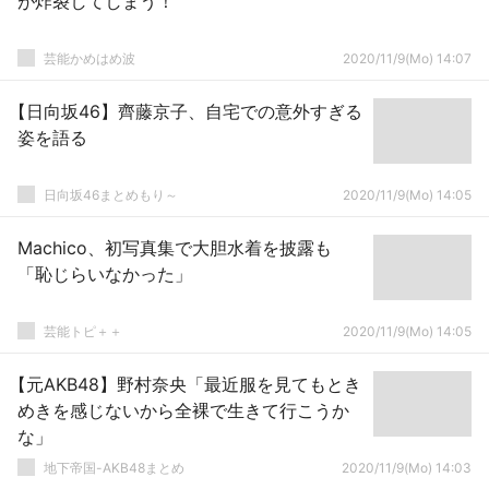
が炸裂してしまう！
芸能かめはめ波
2020/11/9(Mo) 14:07
【日向坂46】齊藤京子、自宅での意外すぎる
姿を語る
日向坂46まとめもり～
2020/11/9(Mo) 14:05
Machico、初写真集で大胆水着を披露も
「恥じらいなかった」
芸能トピ＋＋
2020/11/9(Mo) 14:05
【元AKB48】野村奈央「最近服を見てもとき
めきを感じないから全裸で生きて行こうか
な」
地下帝国-AKB48まとめ
2020/11/9(Mo) 14:03