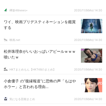
欅坂46news+
2020/11/9(Mo) 14:30
ワイ、映画プリデスティネーションを鑑賞
する
映画.net
2020/11/9(Mo) 14:30
松井珠理奈がいいおっぱいアピールｗｗｗ
噴いたｗ
HKTまとめもん【HKT48のまとめ】
2020/11/9(Mo) 14:30
小倉優子 の“復縁報道”に恐怖の声「もはや
ホラー」と言われる理由…
気になる芸能まとめ
2020/11/9(Mo) 14:30