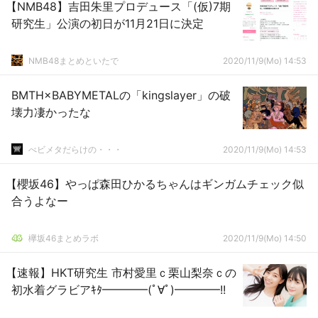
【NMB48】吉田朱里プロデュース「(仮)7期
研究生」公演の初日が11月21日に決定
NMB48まとめといたで
2020/11/9(Mo) 14:53
BMTH×BABYMETALの「kingslayer」の破
壊力凄かったな
べビメタだらけの・・・
2020/11/9(Mo) 14:53
【櫻坂46】やっぱ森田ひかるちゃんはギンガムチェック似
合うよなー
欅坂46まとめラボ
2020/11/9(Mo) 14:50
【速報】HKT研究生 市村愛里ｃ栗山梨奈ｃの
初水着グラビアｷﾀ━━━━(ﾟ∀ﾟ)━━━━!!