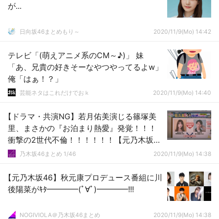
が...
日向坂46まとめもり～
2020/11/9(Mo) 14:42
テレビ「(萌えアニメ系のCM～♪)」 妹
「あ、兄貴の好きそーなやつやってるよw」
俺「はぁ！？」
芸能ネタはこれだけでおｋ
2020/11/9(Mo) 14:40
【ドラマ・共演NG】若月佑美演じる篠塚美
里、まさかの『お泊まり熱愛』発覚！！！
衝撃の2世代不倫！！！！！！【元乃木坂
46】
乃木坂46まとめ 1/46
2020/11/9(Mo) 14:38
【元乃木坂46】秋元康プロデュース番組に川
後陽菜がｷﾀ━━━━(ﾟ∀ﾟ)━━━━!!!
NOGIVIOLA＠乃木坂46まとめ
2020/11/9(Mo) 14:38