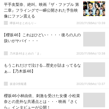
平手友梨奈、絶叫。映画『ザ・ファブル 第
二章』フライングで一瞬公開された予告映
像にファン震える
欅坂46まとめもり～
2020/11/9(Mo) 13:39
【櫻坂46】これはひどい・・・・後ろの人の
扱いがヤバイ・・・
乃木坂46まとめの「ま」
2020/11/9(Mo) 13:38
もうこれだけで泣ける…歴史が詰まってるな
ぁ…【乃木坂46】
坂道G情報通
2020/11/9(Mo) 13:37
櫻坂46小林由依、刺激を受けた女優 小松菜
奈との意外な共通点とは・・・映画『さく
ら』インタビューが公開！