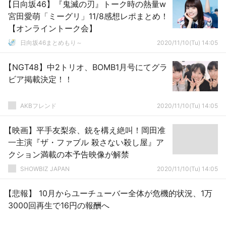
【日向坂46】『鬼滅の刃』トーク時の熱量w
宮田愛萌「ミーグリ」11/8感想レポまとめ！
【オンライントーク会】
日向坂46まとめもり～
2020/11/10(Tu) 14:05
【NGT48】中2トリオ、BOMB1月号にてグラ
ビア掲載決定！！
AKBフレンド
2020/11/10(Tu) 14:05
【映画】平手友梨奈、銃を構え絶叫！岡田准
一主演『ザ・ファブル 殺さない殺し屋』ア
クション満載の本予告映像が解禁
SHOWBIZ JAPAN
2020/11/10(Tu) 14:05
【悲報】 10月からユーチューバー全体が危機的状況、1万
3000回再生で16円の報酬へ