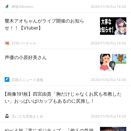
欅坂46news+
2020/11/10(Tu) 14:30
響木アオちゃんがライブ開催のお知ら
せ！！【Vtuber】
日刊バーチャル
2020/11/10(Tu) 14:30
声優の小原好美さん
芸能人ニュース速報
2020/11/10(Tu) 14:30
【画像191枚】四宮由貴「胸だけじゃなくお尻も布教した
い」おっぱいはIカップもあるのに尻推し！
気になる芸能まとめ
2020/11/10(Tu) 14:30
やべえ奴「常にポジティブ」「他人の気持