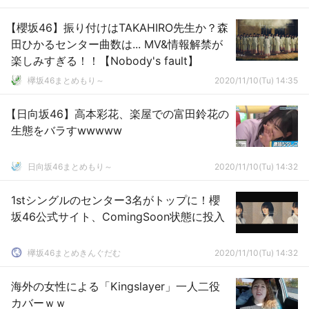
【櫻坂46】振り付けはTAKAHIRO先生か？森
田ひかるセンター曲数は... MV&情報解禁が
楽しみすぎる！！【Nobody's fault】
欅坂46まとめもり～
2020/11/10(Tu) 14:35
【日向坂46】高本彩花、楽屋での富田鈴花の
生態をバラすwwwww
日向坂46まとめもり～
2020/11/10(Tu) 14:32
1stシングルのセンター3名がトップに！櫻
坂46公式サイト、ComingSoon状態に投入
欅坂46まとめきんぐだむ
2020/11/10(Tu) 14:32
海外の女性による「Kingslayer」一人二役
カバーｗｗ