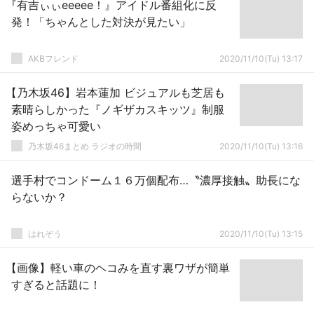
『有吉ぃぃeeeee！』アイドル番組化に反
発！「ちゃんとした対決が見たい」
AKBフレンド
2020/11/10(Tu) 13:17
【乃木坂46】岩本蓮加 ビジュアルも芝居も
素晴らしかった『ノギザカスキッツ』制服
姿めっちゃ可愛い
乃木坂46まとめ ラジオの時間
2020/11/10(Tu) 13:16
選手村でコンドーム１６万個配布…〝濃厚接触〟助長にな
らないか？
はれぞう
2020/11/10(Tu) 13:15
【画像】軽い車のヘコみを直す裏ワザが簡単
すぎると話題に！