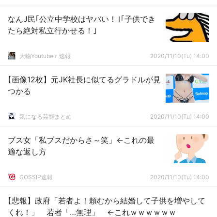
なんJ民｢公立中学校はヤバい！｣｢子供でき
たら絶対私立行かせる！｣
大物Youtubeｒ速報
2020/11/10(Tu) 14:00
【画像12枚】元JK社長に似てるグラドルが見
つかる
気になる芸能まとめ
2020/11/10(Tu) 14:00
ブス女「私ブスだからさ～笑」←これの最
適な返し方
GOSSIP速報
2020/11/10(Tu) 14:00
【悲報】政府「若者よ！頼むから結婚して子供を増やして
くれ！」 若者「…無理」 ←これｗｗｗｗｗｗ