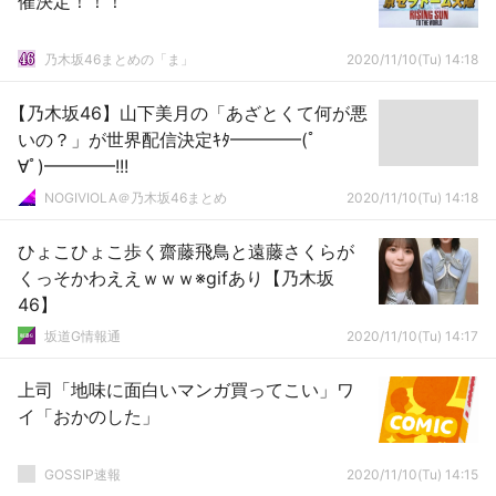
催決定！！！
乃木坂46まとめの「ま」
2020/11/10(Tu) 14:18
【乃木坂46】山下美月の「あざとくて何が悪
いの？」が世界配信決定ｷﾀ━━━━(ﾟ
∀ﾟ)━━━━!!!
NOGIVIOLA＠乃木坂46まとめ
2020/11/10(Tu) 14:18
ひょこひょこ歩く齋藤飛鳥と遠藤さくらが
くっそかわええｗｗｗ※gifあり【乃木坂
46】
坂道G情報通
2020/11/10(Tu) 14:17
上司「地味に面白いマンガ買ってこい」ワ
イ「おかのした」
GOSSIP速報
2020/11/10(Tu) 14:15