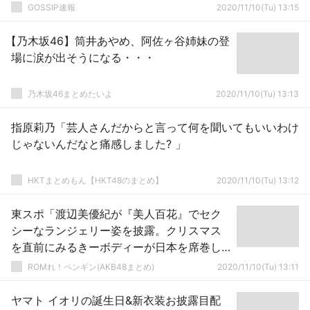
GOSSIP速報
2020/11/10(Tu) 13:15
【乃木坂46】筒井あやめ、阿佐ヶ谷姉妹の登
場に涙が出そうになる・・・
乃木坂46まとめたいよ
2020/11/10(Tu) 13:13
指原莉乃「芸人さんだからと言って何を聞いてもいいわけ
じゃないんだなと痛感しました? 」
HKTまとめもん【HKT48のまとめ】
2020/11/10(Tu) 13:12
東スポ「渡辺美優紀が『美人百花』でセク
シーなランジェリー姿を披露。クリスマス
を直前にみるきーボディーが日本を席巻し
そうだ。」
ROMれ！ペンギン(AKB48まとめ)
2020/11/10(Tu) 13:11
ヤマト イオリの誕生日&新衣装お披露目配