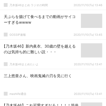
乃木坂46まとめ ラジオの時間
2020/11/10(Tu) 13:46
天ぷらを揚げて食べるまでの動画がサイコ
ーすぎるwwww
GOSSIP速報
2020/11/10(Tu) 13:45
【乃木坂46】新内眞衣、30歳の壁を越える
のは気持ち的に難しい説・・・
乃木坂46まとめたいよ
2020/11/10(Tu) 13:41
三上悠亜さん、映画鬼滅の刃を見に行く
mashlife通信
2020/11/10(Tu) 13:41
【乃木坂46】これ可愛すぎだろ！！！！筒井