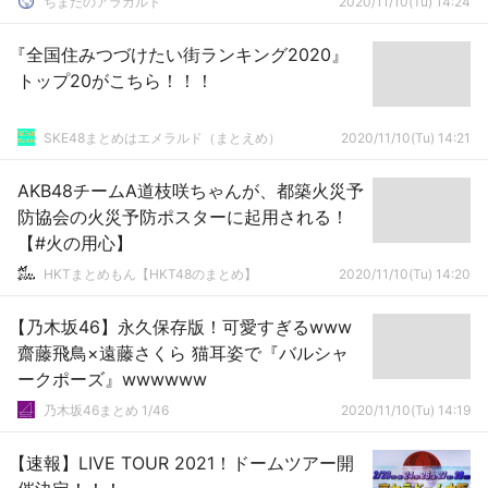
ちまたのアラカルト
2020/11/10(Tu) 14:24
『全国住みつづけたい街ランキング2020』
トップ20がこちら！！！
SKE48まとめはエメラルド（まとえめ）
2020/11/10(Tu) 14:21
AKB48チームA道枝咲ちゃんが、都築火災予
防協会の火災予防ポスターに起用される！
【#火の用心】
HKTまとめもん【HKT48のまとめ】
2020/11/10(Tu) 14:20
【乃木坂46】永久保存版！可愛すぎるwww
齋藤飛鳥×遠藤さくら 猫耳姿で『バルシャ
ークポーズ』wwwwww
乃木坂46まとめ 1/46
2020/11/10(Tu) 14:19
【速報】LIVE TOUR 2021！ドームツアー開