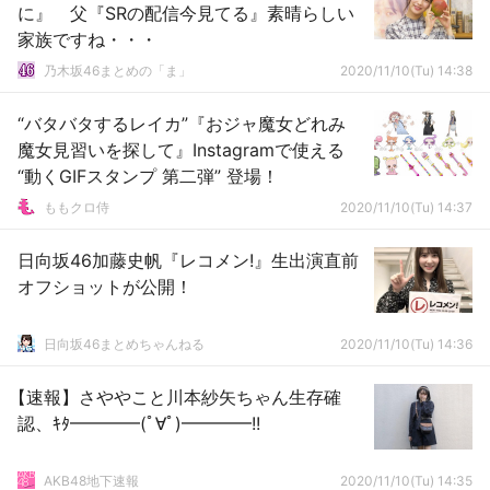
に』 父『SRの配信今見てる』素晴らしい
家族ですね・・・
乃木坂46まとめの「ま」
2020/11/10(Tu) 14:38
“バタバタするレイカ”『おジャ魔女どれみ
魔女見習いを探して』Instagramで使える
“動くGIFスタンプ 第二弾” 登場！
ももクロ侍
2020/11/10(Tu) 14:37
日向坂46加藤史帆『レコメン!』生出演直前
オフショットが公開！
日向坂46まとめちゃんねる
2020/11/10(Tu) 14:36
【速報】さややこと川本紗矢ちゃん生存確
認、ｷﾀ━━━━(ﾟ∀ﾟ)━━━━!!
AKB48地下速報
2020/11/10(Tu) 14:35