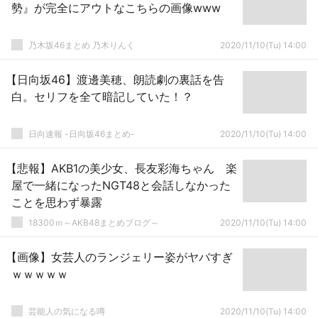
勢』が完全にアウトなこちらの画像www
乃木坂46まとめ 乃木りんく
2020/11/10(Tu) 14:00
【日向坂46】渡邊美穂、朗読劇の裏話を告
白。セリフを全て暗記していた！？
日向速報 -日向坂46まとめ-
2020/11/10(Tu) 14:00
【悲報】AKB1の美少女、長友彩海ちゃん 楽
屋で一緒になったNGT48と会話しなかった
ことを思わず暴露
18300ｍ～AKB48まとめブログ～
2020/11/10(Tu) 14:00
【画像】女芸人のランジェリー姿がヤバすぎ
ｗｗｗｗｗ
芸能人の気になる噂
2020/11/10(Tu) 14:00