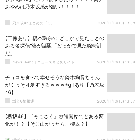
あやめは乃木坂感が強い！！！！
乃木坂46まとめの「ま」
2020/11/10(Tu) 13:38
【画像あり】橋本環奈の“どこかで見たことの
ある名探偵”姿が話題「どっかで見た腕時計
だ」
News Bomb｜ニュースまとめサイト
2020/11/10(Tu) 13:38
チョコを食べて幸せそうな鈴木絢音ちゃん
がくっそ可愛すぎるｗｗｗ※gifあり【乃木坂
46】
坂道G情報通
2020/11/10(Tu) 13:37
【櫻坂46】『そこさく』放送開始でとある変
化が！？【そこ曲がったら、櫻坂？】