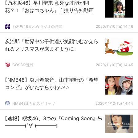
【乃木坂46】早川聖来 意外な才能が開
花？！『おはつちゃん』自撮り告知動画
乃木坂46まとめ ラジオの時間
2020/11/10(Tu) 14:46
炭治郎「世界中の子供達が笑顔でむかえら
れるクリスマスが来ますように」
GOSSIP速報
2020/11/10(Tu) 14:45
【NMB48】塩月希依音、山本望叶の「希望
コンビ」がひたすらかわいい
NMB48まとめスピリッツ
2020/11/10(Tu) 14:44
【速報】櫻坂46、3つの『Coming Soon』ｷﾀ
━━━━(ﾟ∀ﾟ)━━━━!!