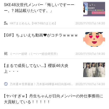
SKE48次世代メンバー「悔しいですーー
ー。? 雑誌載りたいです。」
HKTまとめもん【HKT48のまとめ】
2020/11/10(Tu) 14:30
【GIF】ちょいえち動画♥がコチラｗｗｗｗ
ミーハー総研（ミーハー総合研究所）
2020/11/10(Tu) 14:30
【まるで成長してない…】櫻坂46大炎
上・・・
乃木通☆世界最速！乃木坂46欅坂46日向坂46速報まとめ
2020/11/10(Tu) 14:30
【ヤバすぎｗ】丹生ちゃんが日向メンバーの外仕事獲得に
大貢献している！！！！！