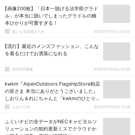
【画像200枚】「日本一脱げる法学部グラド
ル」が本当に脱いでしまったグラドルの橋
本ひかりが可愛すぎる！
気になる芸能まとめ
2020/11/10(Tu) 13:30
【流行】最近のメンズファッション、こんな
を着るだけでお洒落になれる
GOSSIP速報
2020/11/10(Tu) 13:30
kwkm『AlpenOutdoors FlagshipStore柏店
の皆さま 本当にありがとうございました』
しおりん＆れにちゃんと「kwkmのひとりふ
んどし」で近日放送！
ももクロ侍
2020/11/10(Tu) 13:28
ふくいナビの全データがNECキャピタルソ
リューションの契約更新ミスでクラウドか