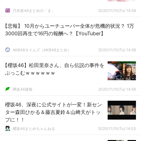
乃木坂46まとめの「ま」
2020/11/10(Tu) 14:58
【悲報】 10月からユーチューバー全体が危機的状況？ 1万
3000回再生で16円の報酬へ？【YouTuber】
AKB48タイムズ（AKB48まとめ）
2020/11/10(Tu) 14:56
【櫻坂46】松田里奈さん、自ら伝説の事件を
ぶっこむｗｗｗｗｗｗ
欅坂46速報
2020/11/10(Tu) 14:56
櫻坂46、深夜に公式サイトが一変！新セン
ター森田ひかる＆藤吉夏鈴＆山﨑天がトッ
プに！！
櫻坂46まとめちゃんねる
2020/11/10(Tu) 14:53