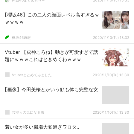
欅坂46まとめもり～
2020/11/10(Tu) 13:35
【櫻坂46】この二人の顔面レベル高すぎるｗ
ｗｗｗｗ
欅坂46速報
2020/11/10(Tu) 13:32
Vtuber 【戌神ころね】動きが可愛すぎて話
題にｗｗｗこれはときめくわｗｗｗ
Vtuberまとめてみました
2020/11/10(Tu) 13:30
【画像】今田美桜とかいう顔も体も完璧な女
芸能人の気になる噂
2020/11/10(Tu) 13:30
若い女が多い職場大変過ぎワロタ‥