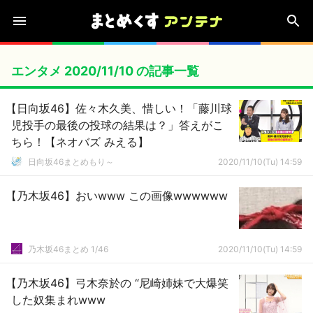
エンタメ 2020/11/10 の記事一覧
【日向坂46】佐々木久美、惜しい！「藤川球
児投手の最後の投球の結果は？」答えがこ
ちら！【ネオバズ みえる】
日向坂46まとめもり～
2020/11/10(Tu) 14:59
【乃木坂46】おいwww この画像wwwwww
乃木坂46まとめ 1/46
2020/11/10(Tu) 14:59
【乃木坂46】弓木奈於の “尼崎姉妹で大爆笑
した奴集まれwww