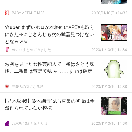
BABYMETAL TIMES
2020/11/10(Tu) 14:32
Vtuber まずいホロが本格的にAPEXも取り
にきた→にじさんじも次の武器見つけない
となｗｗｗ
Vtuberまとめてみました
2020/11/10(Tu) 14:30
お胸を見せた女性芸能人で一番はさとう珠
緒、二番目は菅野美穂 ← ここまでは確定
芸能人の気になる噂
2020/11/10(Tu) 14:30
【乃木坂46】鈴木絢音1st写真集の初版は全
然作られていない模様・・・
乃木坂46まとめたいよ
2020/11/10(Tu) 14:30