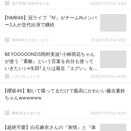
地下帝国-AKB48まとめ
2020/11/10(Tu) 14:03
【NMB48】冠ライブ『N’』がチームNメンバ
ー2人が交代出演で継続
NMB48まとめといたで
2020/11/10(Tu) 14:02
BEYOOOOONDS岡村美波｢小林萌花ちゃん
が使う『素敵』という言葉を自分も使って
いきたい｣→生田｢えりは最近『エグい』を
よく使います｣
ハロプロニュース
2020/11/10(Tu) 14:00
【櫻坂46】動いて喋ってるだけで最高にかわいい藤吉夏鈴
ちゃんwwwwww
欅坂46まとめラボ
2020/11/10(Tu) 14:00
【超絶可愛】白石麻衣さんの『表情』と『体