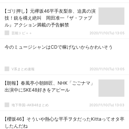
【ゴリ押し】元欅坂46平手友梨奈、迫真の演
技！銃を構え絶叫 岡田准一『ザ・ファブ
ル』アクション満載の予告解禁
芸能トピ＋＋
2020/11/10(Tu) 13:05
今のミュージシャンはCDで稼げないからかわいそう
V系まとめ速報
2020/11/10(Tu) 13:05
【朗報】春風亭小朝師匠、NHK「ごごナマ」
出演中にSKE48好きをアピール
地下帝国-AKB48まとめ
2020/11/10(Tu) 13:03
【櫻坂46】そういや熱心な平手ヲタだったKittaってオタ卒
したんだね