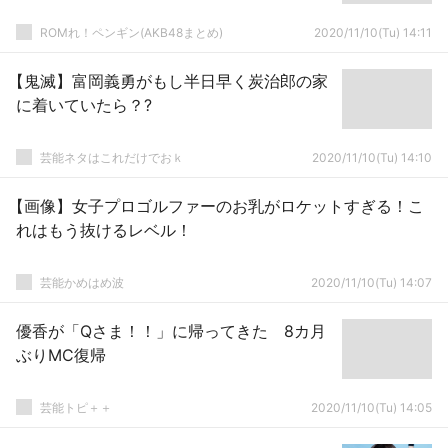
ROMれ！ペンギン(AKB48まとめ)
2020/11/10(Tu) 14:11
【鬼滅】富岡義勇がもし半日早く炭治郎の家
に着いていたら？?
芸能ネタはこれだけでおｋ
2020/11/10(Tu) 14:10
【画像】女子プロゴルファーのお乳がロケットすぎる！こ
れはもう抜けるレベル！
芸能かめはめ波
2020/11/10(Tu) 14:07
優香が「Qさま！！」に帰ってきた 8カ月
ぶりMC復帰
芸能トピ＋＋
2020/11/10(Tu) 14:05