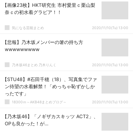
【画像23枚】HKT研究生 市村愛里ｃ栗山梨
奈ｃの初水着グラビア！！
気になる芸能まとめ
2020/11/10(Tu) 13:00
【悲報】乃木坂メンバーの箸の持ち方
wwwwwwwww
乃木坂46まとめ 乃木りんく
2020/11/10(Tu) 13:00
【STU48】#石田千穂（18）、写真集でファ
ン待望の水着解禁！「めっちゃ恥ずかしか
ったです」
18300ｍ～AKB48まとめブログ～
2020/11/10(Tu) 13:00
【乃木坂46】「ノギザカスキッツ ACT2」、
OPも良かった！が…