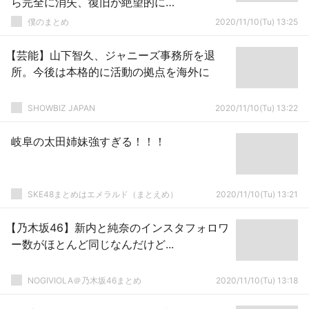
ら完全に消失、復旧が絶望的に…
僕のまとめ
2020/11/10(Tu) 13:25
【芸能】山下智久、ジャニーズ事務所を退
所。今後は本格的に活動の拠点を海外に
SHOWBIZ JAPAN
2020/11/10(Tu) 13:22
岐阜の太田姉妹強すぎる！！！
SKE48まとめはエメラルド（まとえめ）
2020/11/10(Tu) 13:21
【乃木坂46】新内と純奈のインスタフォロワ
ー数がほとんど同じなんだけど...
NOGIVIOLA＠乃木坂46まとめ
2020/11/10(Tu) 13:18