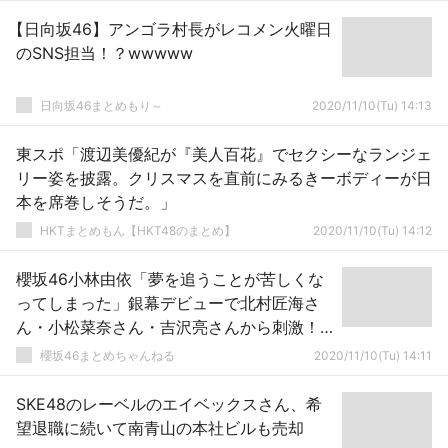
【日向坂46】アンゴラ村長がレコメン火曜日
のSNS担当！？wwwww
日向坂46まとめもり～
2020/11/10(Tu) 14:13
東スポ「渡辺美優紀が『美人百花』でセクシーなランジェ
リー姿を披露。クリスマスを直前にみるきーボディーが日
本を席巻しそうだ。」
HKTまとめもん【HKT48のまとめ】
2020/11/10(Tu) 14:12
櫻坂46小林由依「夢を追うことが苦しくな
ってしまった」銀幕デビューで北村匠海さ
ん・小松菜奈さん・吉沢亮さんから刺激！
『モデルプレス』インタビューが公開中
櫻坂46まとめちゃんねる
2020/11/10(Tu) 14:11
SKE48のレーベルのエイベックスさん、希
望退職に続いて南青山の本社ビルも売却