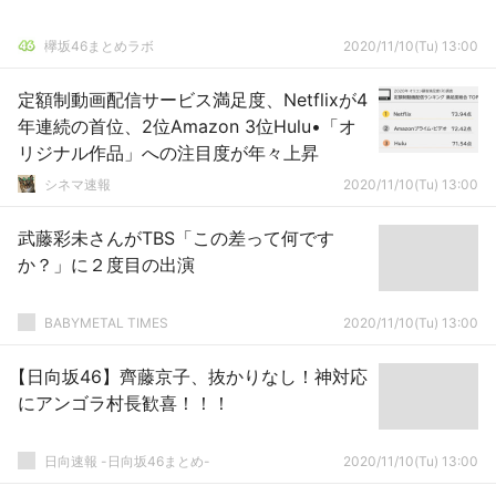
欅坂46まとめラボ
2020/11/10(Tu) 13:00
定額制動画配信サービス満足度、Netflixが4
年連続の首位、2位Amazon 3位Hulu•「オ
リジナル作品」への注目度が年々上昇
シネマ速報
2020/11/10(Tu) 13:00
武藤彩未さんがTBS「この差って何です
か？」に２度目の出演
BABYMETAL TIMES
2020/11/10(Tu) 13:00
【日向坂46】齊藤京子、抜かりなし！神対応
にアンゴラ村長歓喜！！！
日向速報 -日向坂46まとめ-
2020/11/10(Tu) 13:00