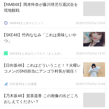
【NMB48】岡本怜奈が藤川球児引退試合を
現地観戦
NMB48まとめスピリッツ
2020/11/10(Tu) 13:54
【SKE48】竹内ななみ「これは美味しいや
つ」
SKE48まとめはエメラルド（まとえめ）
2020/11/10(Tu) 13:51
【日向坂46】これはどういうこと！？火曜レ
コメンのSNS担当にアンゴラ村長が就任！
日向坂46まとめ速報
2020/11/10(Tu) 13:48
【乃木坂46】賀喜遥香 この画像の出どころ
おしえてください？