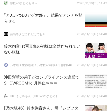
欅坂46まとめもり～
2020/11/10(Tu) 14:42
「とんかつDJアゲ太郎」、結果でアンチを黙
らせる
芸能ネタはこれだけでおｋ
2020/11/10(Tu) 14:40
鈴木絢音1st写真集の初版は全然作られてい
ない模様
乃木通☆世界最速！乃木坂46欅坂46日向坂46速報まとめ
2020/11/10(Tu) 14:40
沖田彩華の弟子がコンプライアンス違反で
SHOWROOM1ヶ月停止ｗｗｗ
HKTまとめもん【HKT48のまとめ】
2020/11/10(Tu) 14:40
【乃木坂46】鈴木絢音さん、母『シブツタ