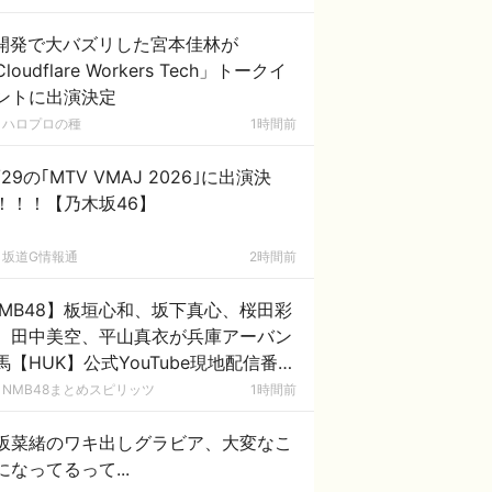
I開発で大バズリした宮本佳林が
loudflare Workers Tech」トークイ
ントに出演決定
ハロプロの種
1時間前
/29の｢MTV VMAJ 2026｣に出演決
！！！【乃木坂46】
坂道G情報通
2時間前
MB48】板垣心和、坂下真心、桜田彩
、田中美空、平山真衣が兵庫アーバン
馬【HUK】公式YouTube現地配信番組
UK Campus Live」に出演
NMB48まとめスピリッツ
1時間前
坂菜緒のワキ出しグラビア、大変なこ
になってるって...