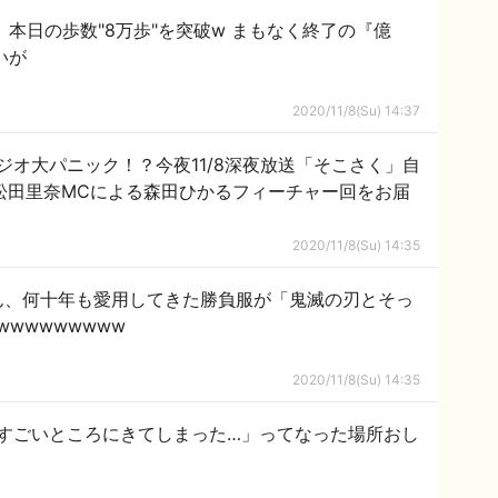
、本日の歩数"8万歩"を突破w まもなく終了の『億
いが
2020/11/8(Su) 14:37
ジオ大パニック！？今夜11/8深夜放送「そこさく」自
松田里奈MCによる森田ひかるフィーチャー回をお届
2020/11/8(Su) 14:35
ん、何十年も愛用してきた勝負服が「鬼滅の刃とそっ
wwwwwwww
2020/11/8(Su) 14:35
すごいところにきてしまった…」ってなった場所おし