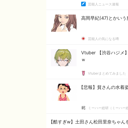
芸能人ニュース速報
高岡早紀(47)とかい
芸能人の気になる噂
Vtuber 【渋谷ハ
ｗ
Vtuberまとめてみました
【悲報】貧さんの水着
ミーハー総研（ミーハー
【酷すぎw】土田さん松田里奈ちゃんを