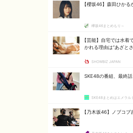
【櫻坂46】森田ひかる
欅坂46まとめもり～
【芸能】自宅では水着
かれる理由は“あざとさ
SHOWBIZ JAPAN
SKE48の番組、最終
SKE48まとめはエメラ
【乃木坂46】ノブコブ