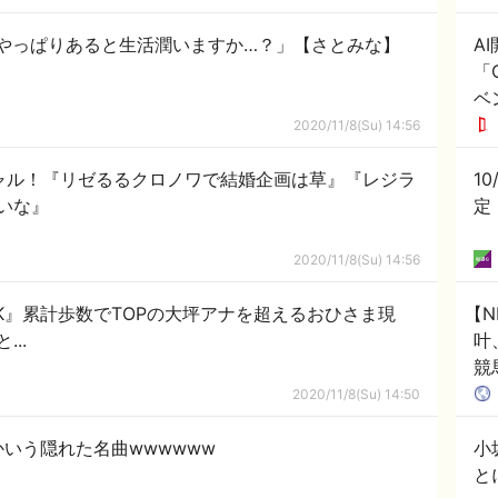
てやっぱりあると生活潤いますか…？」【さとみな】
A
「C
ベ
2020/11/8(Su) 14:56
ャル！『リゼるるクロノワで結婚企画は草』『レジラ
10
いな』
定
2020/11/8(Su) 14:56
LK』累計歩数でTOPの大坪アナを超えるおひさま現
【N
..
叶
競
「H
2020/11/8(Su) 14:50
いう隠れた名曲wwwwww
小
と