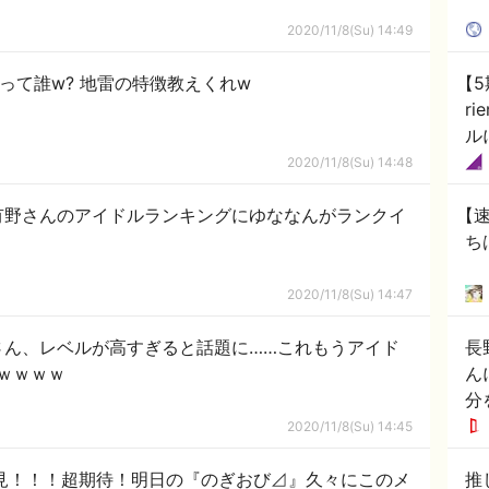
2020/11/8(Su) 14:49
って誰w? 地雷の特徴教えくれw
【
r
ル
2020/11/8(Su) 14:48
有野さんのアイドルランキングにゆななんがランクイ
【
ち
2020/11/8(Su) 14:47
さん、レベルが高すぎると話題に……これもうアイド
長
ｗｗｗｗ
ん
分
す
2020/11/8(Su) 14:45
必見！！！超期待！明日の『のぎおび⊿』久々にこのメ
推