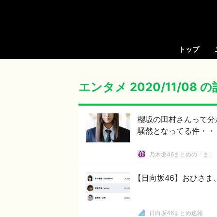
トップ
エンタメ 2020/11/08 
櫻坂の田村さんって分かる？ ”SR 58,000人“で軽々と
騒然となってる件・・
乃木坂46まとめの「ま」
【日向坂46】おひさま、
日向坂46まとめ速報