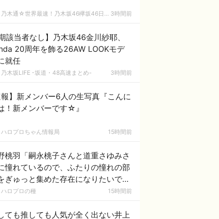
乃木通☆世界最速！乃木坂46欅坂46日向坂46速報まとめ
3時間前
5期該当者なし】乃木坂46金川紗耶、
ienda 20周年を飾る26AW LOOKモデ
に就任
乃木坂LIFE -坂道・48高速まとめ-
3時間前
速報】新メンバー6人の生写真『こんに
は！新メンバーです☆』
ハロプロちゃん情報局
15時間前
野桃羽「嗣永桃子さんと道重さゆみさ
に憧れているので、ふたりの憧れの部
をぎゅっと集めた存在になりたいで
！」
ハロプロの種
15時間前
しても推しても人気が全く出ない井上