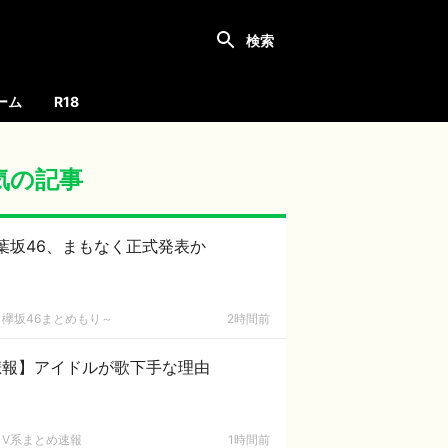
ーム
R18
気の記事
葉坂46、まもなく正式発表か
欅坂46まとめもり～
2時間前
悲報】アイドルが歌下手な理由
V系まとめ速報
1時間前