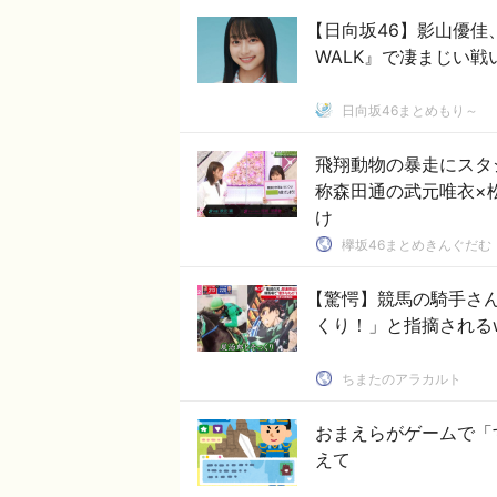
【日向坂46】影山優佳
WALK』で凄まじい戦
日向坂46まとめもり～
飛翔動物の暴走にスタ
称森田通の武元唯衣×
け
欅坂46まとめきんぐだむ
【驚愕】競馬の騎手さ
くり！」と指摘されるw
ちまたのアラカルト
おまえらがゲームで「
えて