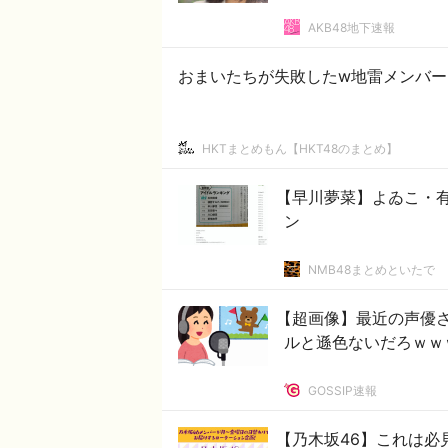
AKB48地下速報
おまいたちが失敗したw地雷メンバー
HKTまとめもん【HKT48のまとめ】
【早川夢菜】よゐこ・
ン
NMB48まとめといたで
【超画像】最近の声優
ルと遜色ないだろｗｗ
GOSSIP速報
【乃木坂46】これは