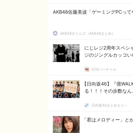
AKB48佐藤美波「ゲーミングPCっ
AKB48タイムズ（AKB48まとめ）
にじレジ2周年スペシ
ジのジングルカッコい
日刊バーチャル
【日向坂46】『億WA
る！！！その歩数なんと.
日向坂46まとめもり～
「君はメロディー」とか