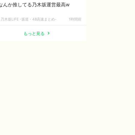
なんか推してる乃木坂運営最高w
乃木坂LIFE -坂道・48高速まとめ-
1時間前
もっと見る