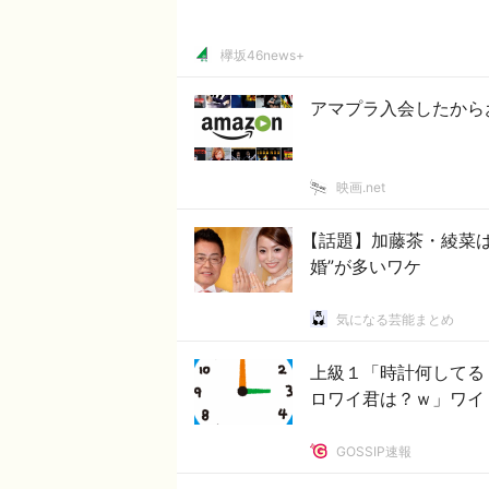
欅坂46news+
アマプラ入会したから
映画.net
【話題】加藤茶・綾菜は
婚”が多いワケ
気になる芸能まとめ
上級１「時計何してる
ロワイ君は？ｗ」ワイ「
GOSSIP速報