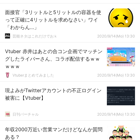
面接官「3リットルと5リットルの容器を使
って正確に4リットルを求めなさい」ワイ
「わからん…」
芸能ネタはこれだけでおｋ
2020/9/14(Mo) 13:30
Vtuber 赤井はあとの合コン企画でマッチン
グしたライバーさん、コラボ配信するｗｗ
ｗｗｗ
Vtuberまとめてみました
2020/9/14(Mo) 13:30
現よみがTwitterアカウントの不正ログイン
被害に【Vtuber】
日刊バーチャル
2020/9/14(Mo) 13:30
年収2000万近い営業マンだけどなんか質問
ある？