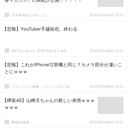
香マガジン』の表紙が公開！！！！！
乃木坂46まとめたいよ
2020/9/14(Mo) 13:13
【悲報】YouTuber手越祐也、終わる
HKTまとめもん【HKT48のまとめ】
2020/9/14(Mo) 13:12
【悲報】これがiPhone12実機と同じ？カメラ部分が凄いこ
とにｗｗｗ
ジャにジャに速報 - ジャニーズまとめ
2020/9/14(Mo) 13:12
【欅坂46】山﨑天ちゃんの新しい表情ｗｗｗ
ｗｗｗ
欅坂46速報
2020/9/14(Mo) 13:10