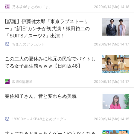
乃木坂46まとめの「ま」
2020/9/14(Mo) 14:18
【話題】伊藤健太郎「東京ラブストーリ
ー」“新旧”カンチが初共演！織田裕二の
「SUITS／スーツ2」出演！
ちまたのアラカルト
2020/9/14(Mo) 14:17
この二人の夏休みに地元の民宿でバイトし
てる女子高生感ｗｗｗ【日向坂46】
坂道G情報通
2020/9/14(Mo) 14:17
秦佐和子さん、昔と変わらぬ美貌
18300ｍ～AKB48まとめブログ～
2020/9/14(Mo) 14:15
大人になるとまったくゲームやらなくなる