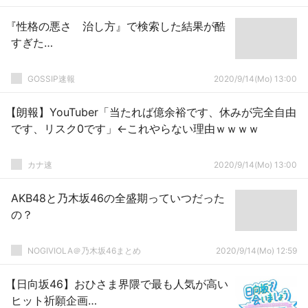
『性格の悪さ 治し方』で検索した結果が酷
すぎた…
GOSSIP速報
2020/9/14(Mo) 13:00
【朗報】YouTuber「当たれば億余裕です、休みが完全自由
です、リスク0です」←これやらない理由ｗｗｗｗ
カナ速
2020/9/14(Mo) 13:00
AKB48と乃木坂46の全盛期っていつだった
の？
NOGIVIOLA＠乃木坂46まとめ
2020/9/14(Mo) 12:59
【日向坂46】おひさま界隈で最も人気が高い
ヒット祈願企画…