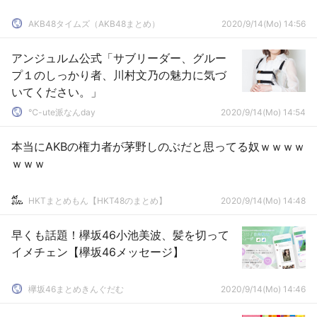
AKB48タイムズ（AKB48まとめ）
2020/9/14(Mo) 14:56
アンジュルム公式「サブリーダー、グルー
プ１のしっかり者、川村文乃の魅力に気づ
いてください。」
℃-ute派なんday
2020/9/14(Mo) 14:54
本当にAKBの権力者が茅野しのぶだと思ってる奴ｗｗｗｗ
ｗｗｗ
HKTまとめもん【HKT48のまとめ】
2020/9/14(Mo) 14:48
早くも話題！欅坂46小池美波、髪を切って
イメチェン【欅坂46メッセージ】
欅坂46まとめきんぐだむ
2020/9/14(Mo) 14:46