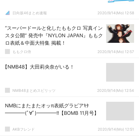
日向坂46まとめ速報
2020/9/14(Mo) 12:58
“スーパードールと化したももクロ 写真イン
スタ公開” 発売中『NYLON JAPAN』ももク
ロ表紙＆中面大特集 掲載！
ももクロ侍
2020/9/14(Mo) 12:57
【NMB48】大田莉央奈がいる！
NMB48まとめスピリッツ
2020/9/14(Mo) 12:54
NMBにまたまたオッπ表紙グラビアｷﾀ
━━━━(ﾟ∀ﾟ)━━━━!!【BOMB 11月号】
AKBフレンド
2020/9/14(Mo) 12:51