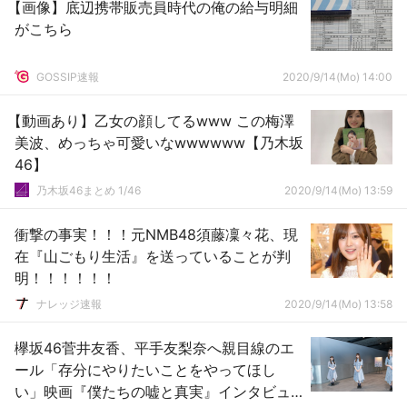
【画像】底辺携帯販売員時代の俺の給与明細
がこちら
GOSSIP速報
2020/9/14(Mo) 14:00
【動画あり】乙女の顔してるwww この梅澤
美波、めっちゃ可愛いなwwwwww【乃木坂
46】
乃木坂46まとめ 1/46
2020/9/14(Mo) 13:59
衝撃の事実！！！元NMB48須藤凜々花、現
在『山ごもり生活』を送っていることが判
明！！！！！！
ナレッジ速報
2020/9/14(Mo) 13:58
欅坂46菅井友香、平手友梨奈へ親目線のエ
ール「存分にやりたいことをやってほし
い」映画『僕たちの嘘と真実』インタビュ