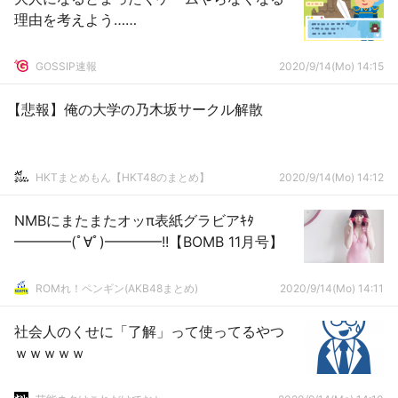
理由を考えよう……
GOSSIP速報
2020/9/14(Mo) 14:15
【悲報】俺の大学の乃木坂サークル解散
HKTまとめもん【HKT48のまとめ】
2020/9/14(Mo) 14:12
NMBにまたまたオッπ表紙グラビアｷﾀ
━━━━(ﾟ∀ﾟ)━━━━!!【BOMB 11月号】
ROMれ！ペンギン(AKB48まとめ)
2020/9/14(Mo) 14:11
社会人のくせに「了解」って使ってるやつ
ｗｗｗｗｗ