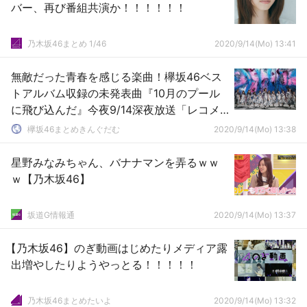
バー、再び番組共演か！！！！！！
乃木坂46まとめ 1/46
2020/9/14(Mo) 13:41
無敵だった青春を感じる楽曲！欅坂46ベス
トアルバム収録の未発表曲『10月のプール
に飛び込んだ』今夜9/14深夜放送「レコメ
ン！」24時台にフルサイズ銀河系初解禁
欅坂46まとめきんぐだむ
2020/9/14(Mo) 13:38
星野みなみちゃん、バナナマンを弄るｗｗ
ｗ【乃木坂46】
坂道G情報通
2020/9/14(Mo) 13:37
【乃木坂46】のぎ動画はじめたりメディア露
出増やしたりようやっとる！！！！！
乃木坂46まとめたいよ
2020/9/14(Mo) 13:32