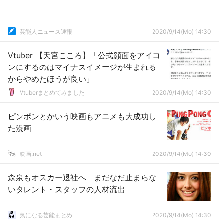
芸能人ニュース速報
2020/9/14(Mo) 14:30
Vtuber 【天宮こころ】「公式顔面をアイコ
ンにするのはマイナスイメージが生まれる
からやめたほうが良い」
Vtuberまとめてみました
2020/9/14(Mo) 14:30
ピンポンとかいう映画もアニメも大成功し
た漫画
映画.net
2020/9/14(Mo) 14:30
森泉もオスカー退社へ まだなだ止まらな
いタレント・スタッフの人材流出
気になる芸能まとめ
2020/9/14(Mo) 14:30