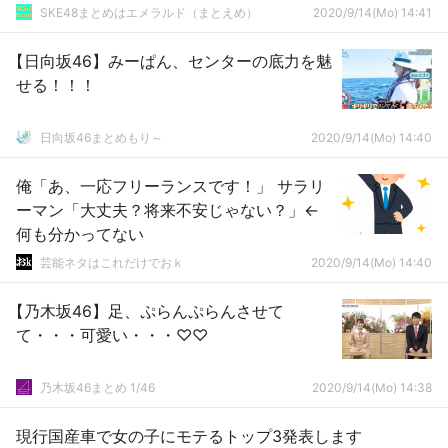
SKE48まとめはエメラルド（まとえめ）
2020/9/14(Mo) 14:41
【日向坂46】みーぱん、センターの底力を魅
せる！！！
日向坂46まとめもり～
2020/9/14(Mo) 14:40
俺「あ、一応フリーランスです！」 サラリ
ーマン「大丈夫？将来不安じゃない？」←
何も分かってない
芸能ネタはこれだけでおｋ
2020/9/14(Mo) 14:40
【乃木坂46】足、ぷらんぷらんさせて
て・・・可愛い・・・♡♡
乃木坂46まとめ 1/46
2020/9/14(Mo) 14:38
現行国産車で女の子にモテるトップ3発表します