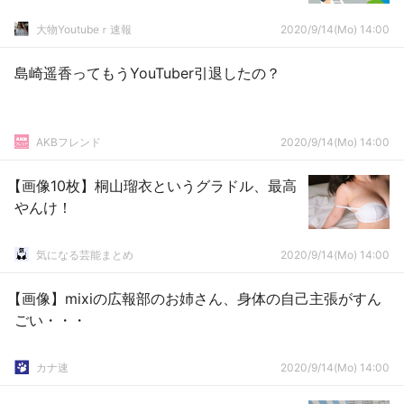
大物Youtubeｒ速報
2020/9/14(Mo) 14:00
島崎遥香ってもうYouTuber引退したの？
AKBフレンド
2020/9/14(Mo) 14:00
【画像10枚】桐山瑠衣というグラドル、最高
やんけ！
気になる芸能まとめ
2020/9/14(Mo) 14:00
【画像】mixiの広報部のお姉さん、身体の自己主張がすん
ごい・・・
カナ速
2020/9/14(Mo) 14:00