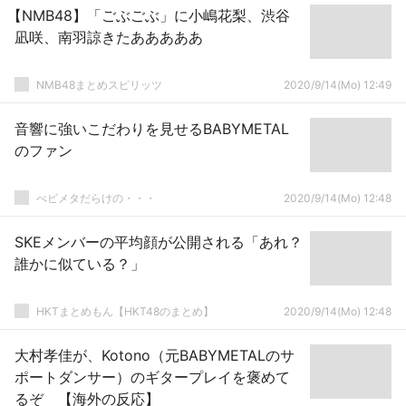
【NMB48】「ごぶごぶ」に小嶋花梨、渋谷
凪咲、南羽諒きたあああああ
NMB48まとめスピリッツ
2020/9/14(Mo) 12:49
音響に強いこだわりを見せるBABYMETAL
のファン
べビメタだらけの・・・
2020/9/14(Mo) 12:48
SKEメンバーの平均顔が公開される「あれ？
誰かに似ている？」
HKTまとめもん【HKT48のまとめ】
2020/9/14(Mo) 12:48
大村孝佳が、Kotono（元BABYMETALのサ
ポートダンサー）のギタープレイを褒めて
るぞ 【海外の反応】