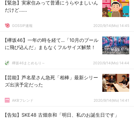
【緊急】実家住みって普通にうらやましいん
だけど……
GOSSIP速報
2020/9/14(Mo) 14:45
【欅坂46】一年の時を経て...「10月のプール
に飛び込んだ」まもなくフルサイズ解禁！
欅坂46まとめもり～
2020/9/14(Mo) 14:44
【芸能】芦名星さん急死「相棒」最新シリー
ズ出演予定だった
AKBフレンド
2020/9/14(Mo) 14:41
【告知】SKE48 古畑奈和「明日、私のお誕生日です」