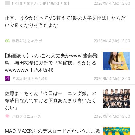
HKTまとめもん【HKT48のまとめ】
2020/9/14(Mo) 13:00
正直、けやかけってMC替えて1期の大半を排除したらだ
いぶ良くなりそうだよな
欅坂46まとめラボ
2020/9/14(Mo) 13:00
【動画あり】おいこれ大丈夫かwww 齋藤飛
鳥、与田祐希にガチで『関節技』をかける
wwwwww【乃木坂46】
乃木坂46まとめ 1/46
2020/9/14(Mo) 13:00
佐藤まーちゃん「今日はモーニング娘。の
結成日なんですけど正直あんまり言いたく
ない」
ハロプロニュース
2020/9/14(Mo) 13:00
MAD MAX怒りのデスロードとかいうここ数