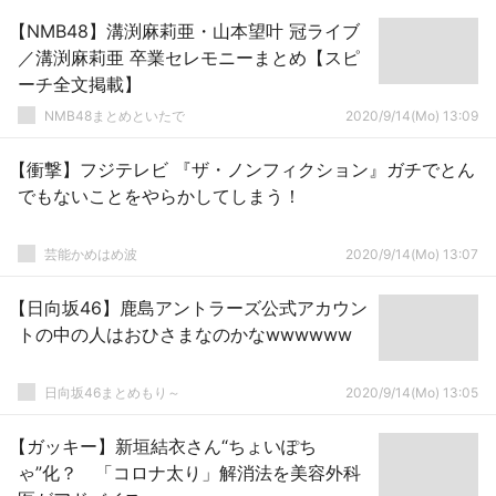
【NMB48】溝渕麻莉亜・山本望叶 冠ライブ
／溝渕麻莉亜 卒業セレモニーまとめ【スピ
ーチ全文掲載】
NMB48まとめといたで
2020/9/14(Mo) 13:09
【衝撃】フジテレビ 『ザ・ノンフィクション』ガチでとん
でもないことをやらかしてしまう！
芸能かめはめ波
2020/9/14(Mo) 13:07
【日向坂46】鹿島アントラーズ公式アカウン
トの中の人はおひさまなのかなwwwwww
日向坂46まとめもり～
2020/9/14(Mo) 13:05
【ガッキー】新垣結衣さん“ちょいぽち
ゃ”化？ 「コロナ太り」解消法を美容外科