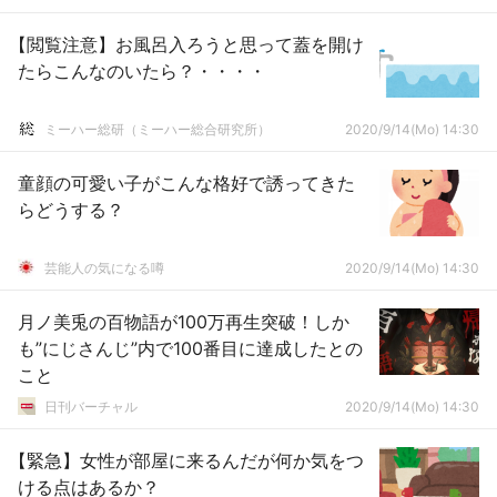
【閲覧注意】お風呂入ろうと思って蓋を開け
たらこんなのいたら？・・・・
ミーハー総研（ミーハー総合研究所）
2020/9/14(Mo) 14:30
童顔の可愛い子がこんな格好で誘ってきた
らどうする？
芸能人の気になる噂
2020/9/14(Mo) 14:30
月ノ美兎の百物語が100万再生突破！しか
も”にじさんじ”内で100番目に達成したとの
こと
日刊バーチャル
2020/9/14(Mo) 14:30
【緊急】女性が部屋に来るんだが何か気をつ
ける点はあるか？