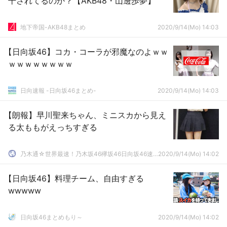
干されてるのか？【AKB48・山邊歩夢】
地下帝国-AKB48まとめ
2020/9/14(Mo) 14:03
【日向坂46】コカ・コーラが邪魔なのよｗｗ
ｗｗｗｗｗｗｗｗ
日向速報 -日向坂46まとめ-
2020/9/14(Mo) 14:03
【朗報】早川聖来ちゃん、ミニスカから見え
る太ももがえっちすぎる
乃木通☆世界最速！乃木坂46欅坂46日向坂46速報まとめ
2020/9/14(Mo) 14:02
【日向坂46】料理チーム、自由すぎる
wwwww
日向坂46まとめもり～
2020/9/14(Mo) 14:02