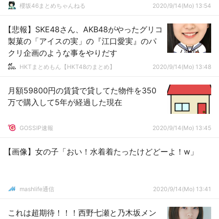
ー＆撮り下ろし写真が公開！【音楽ナタリ
櫻坂46まとめちゃんねる
2020/9/14(Mo) 13:54
ー】
【悲報】SKE48さん、AKB48がやったグリコ
製菓の「アイスの実」の『江口愛実』のパ
クリ企画のような事をやりだす
HKTまとめもん【HKT48のまとめ】
2020/9/14(Mo) 13:48
月額59800円の賃貸で貸してた物件を350
万で購入して5年が経過した現在
GOSSIP速報
2020/9/14(Mo) 13:45
【画像】女の子「おい！水着着たったけどどーよ！w」
mashlife通信
2020/9/14(Mo) 13:41
これは超期待！！！西野七瀬と乃木坂メン