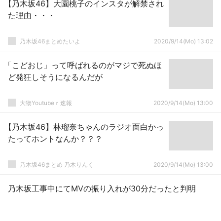
【乃木坂46】大園桃子のインスタが解禁され
た理由・・・
乃木坂46まとめたいよ
2020/9/14(Mo) 13:02
「こどおじ」って呼ばれるのがマジで死ぬほ
ど発狂しそうになるんだが
大物Youtubeｒ速報
2020/9/14(Mo) 13:00
【乃木坂46】林瑠奈ちゃんのラジオ面白かっ
たってホントなんか？？？
乃木坂46まとめ 乃木りんく
2020/9/14(Mo) 13:00
乃木坂工事中にてMVの振り入れが30分だったと判明