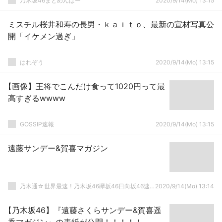
乃木坂46まとめんばー
2020/9/14(Mo) 13:15
ミスチル桜井和寿の長男・ｋａｉｔｏ、最新の宣材写真公
開「イケメン過ぎ」
はれぞう
2020/9/14(Mo) 13:15
【画像】王将でこんだけ食って1020円って最
高すぎるwwww
GOSSIP速報
2020/9/14(Mo) 13:15
遠藤サンデー&賀喜マガジン
乃木通☆世界最速！乃木坂46欅坂46日向坂46速報まとめ
2020/9/14(Mo) 13:14
【乃木坂46】『遠藤さくらサンデー&賀喜遥