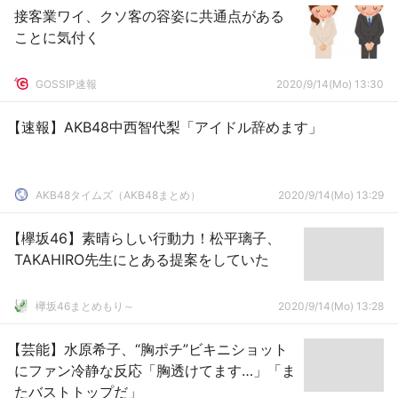
接客業ワイ、クソ客の容姿に共通点がある
ことに気付く
GOSSIP速報
2020/9/14(Mo) 13:30
【速報】AKB48中西智代梨「アイドル辞めます」
AKB48タイムズ（AKB48まとめ）
2020/9/14(Mo) 13:29
【欅坂46】素晴らしい行動力！松平璃子、
TAKAHIRO先生にとある提案をしていた
欅坂46まとめもり～
2020/9/14(Mo) 13:28
【芸能】水原希子、“胸ポチ”ビキニショット
にファン冷静な反応「胸透けてます…」「ま
たバストトップだ」