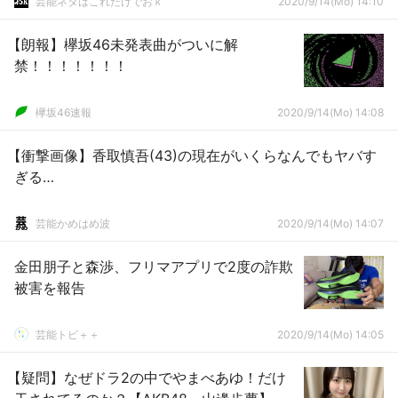
芸能ネタはこれだけでおｋ
2020/9/14(Mo) 14:10
【朗報】欅坂46未発表曲がついに解
禁！！！！！！！
欅坂46速報
2020/9/14(Mo) 14:08
【衝撃画像】香取慎吾(43)の現在がいくらなんでもヤバす
ぎる…
芸能かめはめ波
2020/9/14(Mo) 14:07
金田朋子と森渉、フリマアプリで2度の詐欺
被害を報告
芸能トピ＋＋
2020/9/14(Mo) 14:05
【疑問】なぜドラ2の中でやまべあゆ！だけ