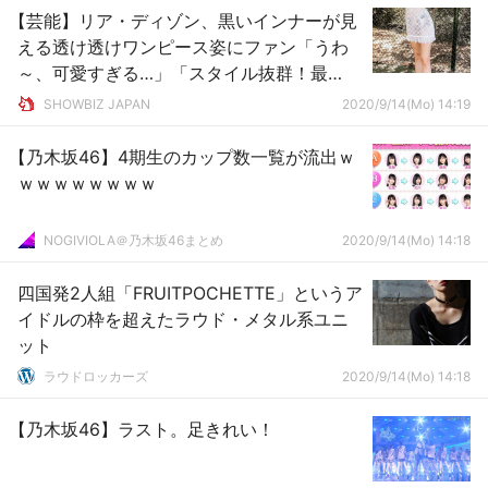
【芸能】リア・ディゾン、黒いインナーが見
える透け透けワンピース姿にファン「うわ
～、可愛すぎる…」「スタイル抜群！最
高！」と歓喜の声
SHOWBIZ JAPAN
2020/9/14(Mo) 14:19
【乃木坂46】4期生のカップ数一覧が流出ｗ
ｗｗｗｗｗｗｗｗ
NOGIVIOLA＠乃木坂46まとめ
2020/9/14(Mo) 14:18
四国発2人組「FRUITPOCHETTE」というア
イドルの枠を超えたラウド・メタル系ユニ
ット
ラウドロッカーズ
2020/9/14(Mo) 14:18
【乃木坂46】ラスト。足きれい！