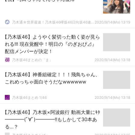
乃木通☆世界最速！乃木坂46欅坂46日向坂46速報まとめ
2020/9/14(Mo) 13:19
【乃木坂46】ようやく髪切った動く姿が見ら
れる!!! 現在覚醒中！明日の『のぎおび⊿』
配信メンバーが決定！
乃木坂46まとめの「ま」
2020/9/14(Mo) 13:18
【乃木坂46】神番組確定！！！飛鳥ちゃん、
これめっちゃ面白そうだなwwwwww
乃木坂46まとめ 1/46
2020/9/14(Mo) 13:18
【乃木坂46】乃木坂×阿波銀行 動画大量にｷﾀ
━━━━(ﾟ∀ﾟ)━━━━!!もしかして30本あ
る…？