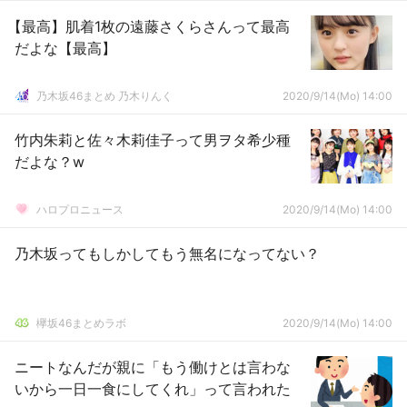
【最高】肌着1枚の遠藤さくらさんって最高
だよな【最高】
乃木坂46まとめ 乃木りんく
2020/9/14(Mo) 14:00
竹内朱莉と佐々木莉佳子って男ヲタ希少種
だよな？w
ハロプロニュース
2020/9/14(Mo) 14:00
乃木坂ってもしかしてもう無名になってない？
欅坂46まとめラボ
2020/9/14(Mo) 14:00
ニートなんだが親に「もう働けとは言わな
いから一日一食にしてくれ」って言われた