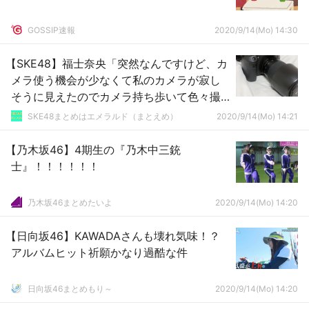
GOSSIP速報
2020/9/14(Mo) 14:30
【SKE48】福士奈央「突然なんですけど、カ
メラ使う機会が少なくて私のカメラが寂し
そうに見えたのでカメラ持ち歩いて色々撮
ろうと思います！（何の宣言）」
SKE48まとめはエメラルド（まとえめ）
2020/9/14(Mo) 14:21
【乃木坂46】4期生の『乃木中三銃
士』！！！！！！
乃木坂46まとめたいよ
2020/9/14(Mo) 14:20
【日向坂46】KAWADAさんも壊れ気味！？
アルバムヒット祈願かなり過酷な件
日向坂46まとめもり～
2020/9/14(Mo) 14:20