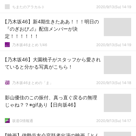
ちまたのアラカルト
2020/9/13(Su) 14:19
【乃木坂46】新4期生きたああ！！！明日の
『のぎおび⊿』配信メンバーが決
定！！！！！！
乃木坂46まとめ 1/46
2020/9/13(Su) 14:19
【乃木坂46】大園桃子がスタッフから愛され
ていると分かる写真がこちら！
乃木坂46まとめの「ま」
2020/9/13(Su) 14:18
影山優佳のこの振付、真っ直ぐ戻るの無理
じゃね？？※gifあり【日向坂46】
坂道G情報通
2020/9/13(Su) 14:17
【映画】伊勢谷友介容疑者出演の映画『とん