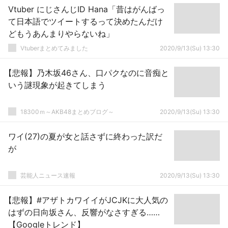
Vtuber にじさんじID Hana「昔はがんばっ
て日本語でツイートするって決めたんだけ
どもうあんまりやらないね」
Vtuberまとめてみました
2020/9/13(Su) 13:30
【悲報】乃木坂46さん、口パクなのに音痴と
いう謎現象が起きてしまう
18300ｍ～AKB48まとめブログ～
2020/9/13(Su) 13:30
ワイ(27)の夏が女と話さずに終わった訳だ
が
芸能人ニュース速報
2020/9/13(Su) 13:30
【悲報】#アザトカワイイがJCJKに大人気の
はずの日向坂さん、反響がなさすぎる……
【Googleトレンド】