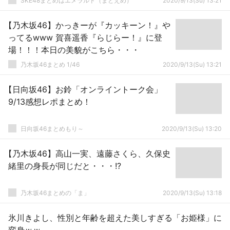
SKE48まとめはエメラルド（まとえめ）
2020/9/13(Su) 13:21
【乃木坂46】かっきーが『カッキーン！』や
ってるwww 賀喜遥香『らじらー！』に登
場！！！本日の美貌がこちら・・・
乃木坂46まとめ 1/46
2020/9/13(Su) 13:21
【日向坂46】お鈴「オンライントーク会」
9/13感想レポまとめ！
日向坂46まとめもり～
2020/9/13(Su) 13:20
【乃木坂46】高山一実、遠藤さくら、久保史
緒里の身長が同じだと・・・!?
乃木坂46まとめの「ま」
2020/9/13(Su) 13:18
氷川きよし、性別と年齢を超えた美しすぎる「お姫様」に