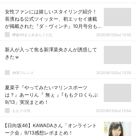
女性ファンには嬉しいスタイリング紹介！
長濱ねる公式ツイッター、初エッセイ連載
が掲載された『ダ・ヴィンチ』10月号分も
掲載
欅坂46まとめきんぐだむ
2020/9/13(Su) 12:55
新人が入って焦る新澤菜央さんが誘惑して
きたｗ
AKBフレンド
2020/9/13(Su) 12:55
夏菜子『やってみたいマリンスポーツ
は？』あーりん『 無ぇ 』｢ももクロくらぶ
9/13」実況まとめ！
ももクロ侍
2020/9/13(Su) 12:54
【日向坂46】KAWADAさん「オンライント
ーク会」9/13感想レポまとめ！