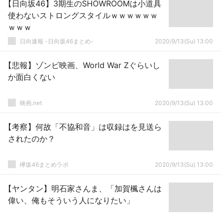
【日向坂46】3期生のSHOWROOMは小道具
使わないストロングスタイルｗｗｗｗｗｗ
ｗｗｗ
日向速報 -日向坂46まとめ-
2020/9/13(Su) 13:00
【悲報】ゾンビ映画、World War Zぐらいし
か面白くない
映画.net
2020/9/13(Su) 13:00
【考察】何故「不協和音」は収録はを見送ら
されたのか？
欅坂46まとめラボ
2020/9/13(Su) 13:00
【ヤンタン】明石家さんま、「加賀楓さんは
偉い、俺もそういう人になりたい」