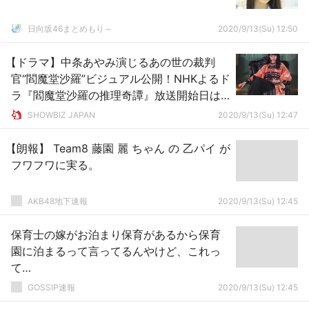
日向坂46まとめもり～
2020/9/13(Su) 12:50
【ドラマ】中条あやみ演じるあの世の裁判
官“閻魔堂沙羅”ビジュアル公開！NHKよるド
ラ『閻魔堂沙羅の推理奇譚』放送開始日は
10月31日に決定
SHOWBIZ JAPAN
2020/9/13(Su) 12:47
【朗報】 Team8 藤園 麗 ちゃん の 乙パイ が
フワフワに実る。
AKB48地下速報
2020/9/13(Su) 12:45
保育士の嫁がお泊まり保育があるから保育
園に泊まるって言ってるんやけど、これっ
て…
GOSSIP速報
2020/9/13(Su) 12:45