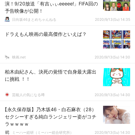
演！9/20放送「有吉ぃぃeeeee!」FIFA回の
予告映像が公開！
日向坂46まとめちゃんねる
2020/9/13(Su) 14:35
ドラえもん映画の最高傑作といえば？
映画.net
2020/9/13(Su) 14:30
柏木由紀さん、決死の覚悟で自身最大露出
に挑戦 ！！
芸能人の気になる噂
2020/9/13(Su) 14:30
【永久保存版】乃木坂46・白石麻衣（28）
セクシーすぎる純白ランジェリー姿がコチ
ラｗｗｗｗ
ミーハー総研（ミーハー総合研究所）
2020/9/13(Su) 14:30