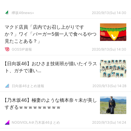
欅坂46news+
2020/9/13(Su) 14:30
マクド店員「店内でお召し上がりです
か？」ワイ「バーガー5個一人で食べるやつ
見たことある？」
GOSSIP速報
2020/9/13(Su) 14:30
【日向坂46】おひさま技術班が描いたイラス
ト、ガチで凄い…
日向坂46まとめ速報
2020/9/13(Su) 14:28
【乃木坂46】極妻のような橋本奈々未が美し
すぎるｗｗｗｗｗｗｗｗｗ
NOGIVIOLA＠乃木坂46まとめ
2020/9/13(Su) 14:24