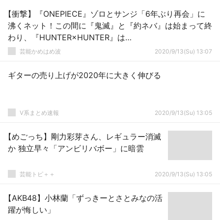
【衝撃】『ONEPIECE』ゾロとサンジ「6年ぶり再会」に
沸くネット！この間に『鬼滅』と『約ネバ』は始まって終
わり、『HUNTER×HUNTER』は…
芸能かめはめ波
2020/9/13(Su) 13:07
ギターの売り上げが2020年に大きく伸びる
V系まとめ速報
2020/9/13(Su) 13:05
【めごっち】剛力彩芽さん、レギュラー消滅
か 独立早々「アンビリバボー」に暗雲
芸能トピ＋＋
2020/9/13(Su) 13:05
【AKB48】小林蘭「ずっきーとさとみなの活
躍が悔しい」