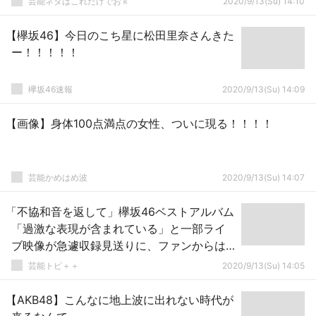
芸能ネタはこれだけでおｋ
2020/9/13(Su) 14:10
【欅坂46】今日のこち星に松田里奈さんきた
ー！！！！！
欅坂46速報
2020/9/13(Su) 14:09
【画像】身体100点満点の女性、ついに現る！！！！
芸能かめはめ波
2020/9/13(Su) 14:07
「不協和音を返して」欅坂46ベストアルバム
「過激な表現が含まれている」と一部ライ
ブ映像が急遽収録見送りに、ファンからは
悲鳴上がる
芸能トピ＋＋
2020/9/13(Su) 14:05
【AKB48】こんなに地上波に出れない時代が