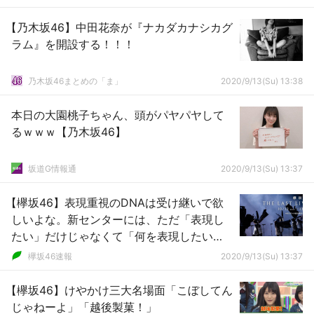
【乃木坂46】中田花奈が『ナカダカナシカグ
ラム』を開設する！！！
乃木坂46まとめの「ま」
2020/9/13(Su) 13:38
本日の大園桃子ちゃん、頭がパヤパヤして
るｗｗｗ【乃木坂46】
坂道G情報通
2020/9/13(Su) 13:37
【欅坂46】表現重視のDNAは受け継いで欲
しいよな。新センターには、ただ「表現し
たい」だけじゃなくて「何を表現したい
か」ってのを心にもつ人にやってほしい
欅坂46速報
2020/9/13(Su) 13:37
【欅坂46】けやかけ三大名場面「こぼしてん
じゃねーよ」「越後製菓！」