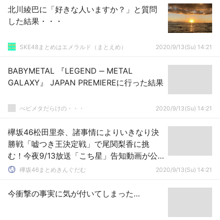
北川綾巴に「好きな人いますか？」と質問
した結果・・・
SKE48まとめはエメラルド（まとえめ）
2020/9/13(Su) 14:21
BABYMETAL 『LEGEND ‒ METAL
GALAXY』 JAPAN PREMIEREに行った結果
べビメタだらけの・・・
2020/9/13(Su) 14:21
欅坂46松田里奈、諸事情によりいきなり決
勝戦「嘘つき王決定戦」で尾関梨香に挑
む！今夜9/13放送「こち星」告知動画が公
開【こちら有楽町星空放送局】
欅坂46まとめきんぐだむ
2020/9/13(Su) 14:21
今衝撃の事実に気が付いてしまった…