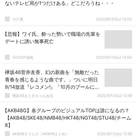
ないテレビ局が1つだけある」どこだろうね・・・
カナ速
2020/9/13(Su) 13:00
【悲報】ワイ氏、酔った勢いで職場の先輩を
デートに誘い無事死亡
GOSSIP速報
2020/9/13(Su) 13:00
欅坂46菅井友香、幻の新曲を「無敵だった
青春を感じるような曲です。」ついに明日
9/14放送『レコメン!』「10月のプールに飛
び込んだ」音源フル初解禁！
櫻坂46まとめちゃんねる
2020/9/13(Su) 12:59
【AKB48G】各グループのビジュアルTOPは誰になるの？
【AKB48/SKE48/NMB48/HKT48/NGT48/STU48/チーム
8】
AKB48タイムズ（AKB48まとめ）
2020/9/13(Su) 12:56