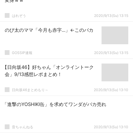
変身ｗｗ
はれぞう
2020/9/13(Su) 13:15
のび太のママ「今月も赤字...」←このバカ
GOSSIP速報
2020/9/13(Su) 13:15
【日向坂46】好ちゃん「オンライントーク
会」9/13感想レポまとめ！
日向坂46まとめもり～
2020/9/13(Su) 13:10
「進撃のYOSHIKI缶」を求めてワンダがバカ売れ
音ちゃんねる
2020/9/13(Su) 13:10