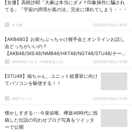
【女優】高樹沙耶「大麻は本当にダメ？印象操作に騙され
てる」「宇宙の摂理が真の法」完全に壊れてしまう・・・
カナ速
2020/9/13(Su) 14:00
【AKB48G】お前らぶっちゃけ握手会とオンラインお話し
会どっちがいいの？
【AKB48/SKE48/NMB48/HKT48/NGT48/STU48/チーム
8】
AKB48タイムズ（AKB48まとめ）
2020/9/13(Su) 13:56
【STU48】福ちゃん、ユニット総選挙に向け
てパソコンを駆使する！！
AKBフレンド
2020/9/13(Su) 13:50
懐かしすぎる･･･今泉佑唯、欅坂46時代に投
稿した伝説の匂わせブログ写真をツイッタ
ーで公開