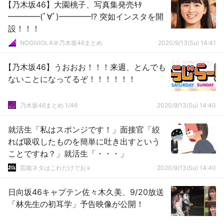
【乃木坂46】大園桃子、写真集発売ｷﾀ
━━━━(ﾟ∀ﾟ)━━━━!? 突如インスタを開
設！！！
NOGIVIOLA＠乃木坂46まとめ
2020/9/13(Su) 14:41
【乃木坂46】うおおお！！！来週、とんでも
ないことになってるぞ！！！！！！
乃木坂46まとめ 1/46
2020/9/13(Su) 14:40
就活生「私はスポンジです！」面接官「絞
れば吸収したものを簡単に吐き出すという
ことですね？」就活生「・・・」
芸能ネタはこれだけでおｋ
2020/9/13(Su) 14:40
日向坂46キャプテン佐々木久美、9/20放送
「林先生の初耳学」予告映像が公開！