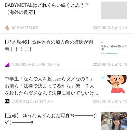
BABYMETALはどれくらい続くと思う？
【海外の反応】
BABYMETALIZE
2020/9/13(Su) 12:44
【乃木坂46】賀喜遥香の加入前の彼氏が判
明！！！！！
NOGIVIOLA＠乃木坂46まとめ
2020/9/13(Su) 12:40
中学生「なんで人を殺したらダメなの？」
お前ら「法律で決まってるから」俺「？人
を殺したらダメなんて法律に書いてないけ
ど？」
芸能ネタはこれだけでおｋ
2020/9/13(Su) 12:40
【速報】 ゆうなぁずんおん写真ｷﾀ━━━━(ﾟ
∀ﾟ)━━━━!!