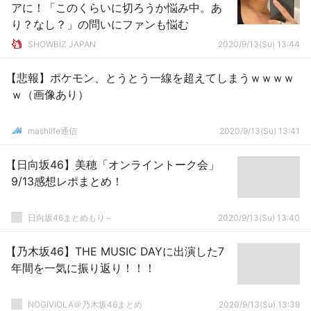
アに！「このくらいに切ろうか悩み中。あ
り？なし？」の問いにファンも悩む
SHOWBIZ JAPAN
2020/9/13(Su) 13:44
【悲報】ポケモン、とうとう一線を超えてしまうｗｗｗｗ
ｗ（画像あり）
mashlife通信
2020/9/13(Su) 13:41
【日向坂46】美穂「オンライントーク会」
9/13感想レポまとめ！
日向坂46まとめもり～
2020/9/13(Su) 13:40
【乃木坂46】THE MUSIC DAYに出演した7
年間を一気に振り返り！！！
NOGIVIOLA＠乃木坂46まとめ
2020/9/13(Su) 13:39