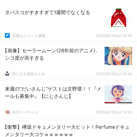
タバスコがすきすぎて1週間でなくなる
芸能人ニュース速報
2020/9/13(Su) 14:30
【画像】セーラームーン(28年前のアニメ)、
シコ度が高すぎる
気になる芸能まとめ
2020/9/13(Su) 14:30
来週の”だいさんじ”ゲストは文野環！！『メ
ールも募集中』【にじさんじ】
日刊バーチャル
2020/9/13(Su) 14:30
【衝撃】欅坂ドキュメンタリー大ヒット！Perfumeドキュ
メンタリー大コケｗｗｗｗｗｗ