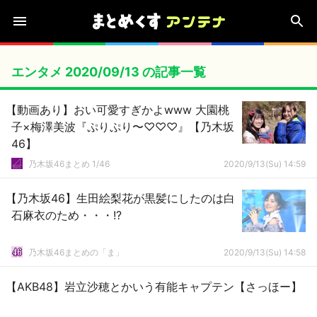
エンタメ 2020/09/13 の記事一覧
【動画あり】おい可愛すぎかよwww 大園桃
子×梅澤美波『ぷりぷり〜♡♡♡』【乃木坂
46】
乃木坂46まとめ 1/46
2020/9/13(Su) 14:59
【乃木坂46】生田絵梨花が黒髪にしたのは白
石麻衣のため・・・!?
乃木坂46まとめの「ま」
2020/9/13(Su) 14:58
【AKB48】岩立沙穂とかいう有能キャプテン【さっほー】