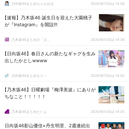
日向坂46まとめちゃんねる
2020/9/13(Su) 14:38
【速報】乃木坂46 誕生日を迎えた大園桃子
が『Instagram』を開設!!!
乃木坂46まとめの「ま」
2020/9/13(Su) 14:38
【日向坂46】春日さんの新たなギャグを生み
出したかとしwwww
日向坂46まとめもり～
2020/9/13(Su) 14:35
【乃木坂46】日曜劇場『梅澤美波』にありが
ちなこと！！！！！
乃木坂46まとめたいよ
2020/9/13(Su) 14:35
日向坂46影山優佳×丹生明里、2週連続出