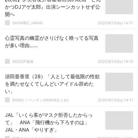
かつDJアゲ太郎』出演シーンカットせず公
開へ
SHOWBIZ JAPAN
2020/9/13(Su) 14:17
心霊写真の幽霊がさりげなく映ってる写真
が多い理由……
GOSSIP速報
2020/9/13(Su) 14:15
須田亜香里（28）「人として最低限の性欲
を満たせなくてしんどいアイドル辞めた
い」
ROMれ！ペンギン(AKB48まとめ)
2020/9/13(Su) 14:11
JAL「いくら客がマスク拒否したからっ
て」 ANA「飛行機から下ろすのは」
JAL・ANA「やりすぎ」