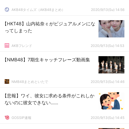
AKB48タイムズ（AKB48まとめ）
2020/9/13(Su) 14:56
【HKT48】山内祐奈ｃがビジュアルメンにな
ってしまった
AKBフレンド
2020/9/13(Su) 14:53
【NMB48】7期生キャッチフレーズ動画集
NMB48まとめといたで
2020/9/13(Su) 14:46
【悲報】ワイ、彼女に求める条件がこれしか
ないのに彼女できない……
GOSSIP速報
2020/9/13(Su) 14:45