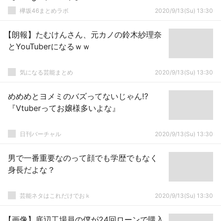
欅坂46まとめラボ
2020/9/13(Su) 13:30
【朗報】たむけんさん、元カノの鈴木紗理奈
とYouTuberになるｗｗ
気になる芸能まとめ
2020/9/13(Su) 13:30
めめめとヨメミのバズってないじゃん⁉
『Vtuberってお嬢様多いよな』
日刊バーチャル
2020/9/13(Su) 13:30
男で一番重要なのって顔でも学歴でもなく
身長だよな？
芸能ネタはこれだけでおｋ
2020/9/13(Su) 13:30
【画像】底辺工場員の僕が24回ローンで購入