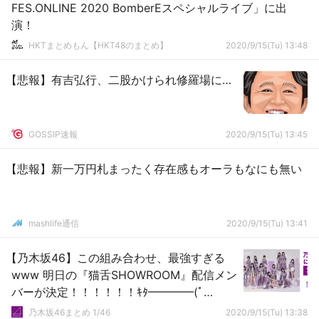
FES.ONLINE 2020 BomberEスペシャルライブ」に出
演！
HKTまとめもん【HKT48のまとめ】
2020/9/15(Tu) 13:48
【悲報】有吉弘行、二股かけられ修羅場に…
GOSSIP速報
2020/9/15(Tu) 13:45
【悲報】新一万円札まったく存在感もオーラもなにも無い
mashlife通信
2020/9/15(Tu) 13:41
【乃木坂46】この組み合わせ、最強すぎる
www 明日の『猫舌SHOWROOM』配信メン
バーが決定！！！！！！ｷﾀ━━━━(ﾟ
∀ﾟ)━━━━！！！
乃木坂46まとめ 1/46
2020/9/15(Tu) 13:38