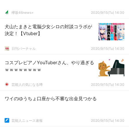
欅坂46news+
2020/9/15(Tu) 14:30
犬山たまきと電脳少女シロの対談コラボが
決定！【Vtuber】
日刊バーチャル
2020/9/15(Tu) 14:30
コスプレピアノYouTuberさん、やり過ぎる
ｗｗｗｗｗｗｗｗ
芸能人の気になる噂
2020/9/15(Tu) 14:30
ワイのゆうちょ口座から不審な出金見つかる
芸能人ニュース速報
2020/9/15(Tu) 14:30