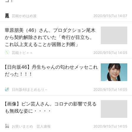
コ！
芸能かめはめ波
2020/9/15(Tu) 14:07
華原朋美（46）さん、プロダクション尾木
から契約解除されていた「奇行が目立ち、
これ以上支えることが困難と判断」
芸能トピ＋＋
2020/9/15(Tu) 14:05
【日向坂46】丹生ちゃんの匂わせメッセこれ
だった！！！
日向坂46まとめもり～
2020/9/15(Tu) 14:05
【画像】ピン芸人さん、コロナの影響で見る
も無残な姿に・・・・
お笑いまとめ 芸人速報
2020/9/15(Tu) 14:05