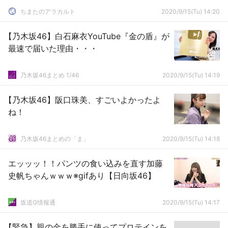
ちまたのアラカルト
2020/9/15(Tu) 14:20
【乃木坂46】白石麻衣YouTube『金の盾』が
最速で届いた理由・・・
乃木坂46まとめ 1/46
2020/9/15(Tu) 14:19
【乃木坂46】阪口珠美、すごいよかったよ
ね！
乃木坂46まとめの「ま」
2020/9/15(Tu) 14:18
エッッッ！！パンツの食い込みを直す加藤
史帆ちゃんｗｗｗ※gifあり【日向坂46】
坂道G情報通
2020/9/15(Tu) 14:17
【緊急】親の金を勝手に使ってプロテインを