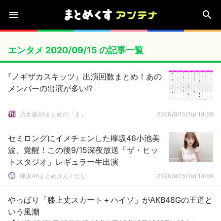
エンタメ 2020/09/15 の記事一覧
『ノギザカスキッツ』出演回数まとめ！あの
メンバーの出演が多い!?
乃木坂46まとめの「ま」
2020/9/15(Tu) 14:58
セミロングにイメチェンした欅坂46小池美
波、覚醒！この後9/15深夜放送「ザ・ヒッ
トスタジオ」レギュラー生出演
欅坂46まとめきんぐだむ
2020/9/15(Tu) 14:56
やっぱり「膝上丈スカート＋ハイソ」がAKB48Gの王道と
いう風潮