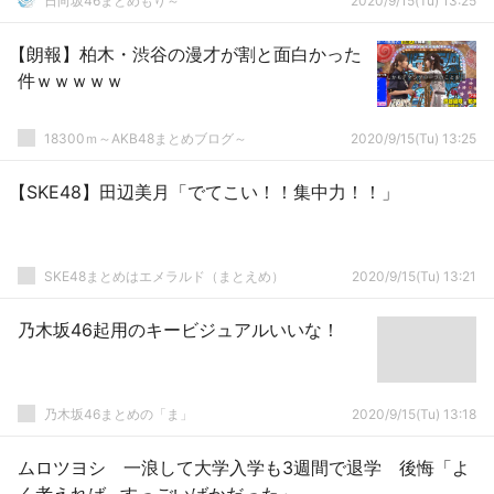
日向坂46まとめもり～
2020/9/15(Tu) 13:25
【朗報】柏木・渋谷の漫才が割と面白かった
件ｗｗｗｗｗ
18300ｍ～AKB48まとめブログ～
2020/9/15(Tu) 13:25
【SKE48】田辺美月「でてこい！！集中力！！」
SKE48まとめはエメラルド（まとえめ）
2020/9/15(Tu) 13:21
乃木坂46起用のキービジュアルいいな！
乃木坂46まとめの「ま」
2020/9/15(Tu) 13:18
ムロツヨシ 一浪して大学入学も3週間で退学 後悔「よ