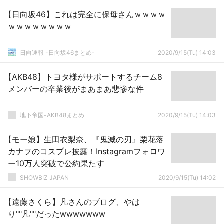
【日向坂46】これは完全に保母さんｗｗｗｗ
ｗｗｗｗｗｗｗｗ
日向速報 -日向坂46まとめ-
2020/9/15(Tu) 14:03
【AKB48】トヨタ様がサポートするチーム8
メンバーの卒業後がまあまあ悲惨な件
地下帝国-AKB48まとめ
2020/9/15(Tu) 14:03
【モー娘】生田衣梨奈、『鬼滅の刃』栗花落
カナヲのコスプレ披露！Instagramフォロワ
ー10万人突破で公約果たす
SHOWBIZ JAPAN
2020/9/15(Tu) 14:02
【遠藤さくら】凡さんのブログ、やは
り""凡""だったwwwwwww