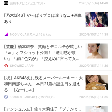
芸能ネタはこれだけでおｋ
2020/9/15(Tu) 14:40
【乃木坂46】やっぱりプロは違うな... ※画像
あり
NOGIVIOLA＠乃木坂46まとめ
2020/9/15(Tu) 14:39
【芸能】橋本環奈、笑顔とデコルテが眩しい
『ar』オフショット公開！「透明感が凄
い」「肩に色気が」「控えめに言って女
神」など絶賛コメント相次ぐ
SHOWBIZ JAPAN
2020/9/15(Tu) 14:39
【祝】AKB48史に残るスーパールーキー・大
和田南那ちゃん、本日21歳の誕生日を迎え
る！【なーにゃ】
18300ｍ～AKB48まとめブログ～
2020/9/15(Tu) 14:35
【アンジュルム】佐々木莉佳子「ブチかまし