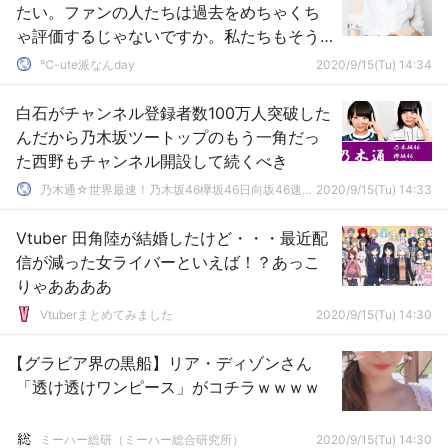
たい。ファンの人たちは過去をめちゃくち
ゃ評価するじゃないですか。私たちもそう
なりたい。」
℃-ute派なんday
2020/9/15(Tu) 14:34
白石がチャンネル登録者数100万人突破した
んだから乃木坂ツートップのもう一角だっ
た西野もチャンネル開設して続くべき
乃木通☆世界最速！乃木坂46欅坂46日向坂46速報まとめ
2020/9/15(Tu) 14:33
Vtuber 田角陸が結婚したけど・・・最近配
信が減った女ライバーといえば！？あっこ
りゃああああ
Vtuberまとめてみました
2020/9/15(Tu) 14:30
【グラビア界の黒船】リア・ディゾンさん
「透け透けワンピース」がコチラｗｗｗｗ
ミーハー総研（ミーハー総合研究所）
2020/9/15(Tu) 14:30