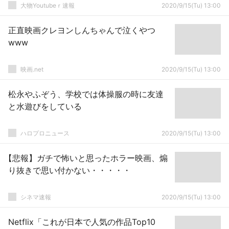
大物Youtubeｒ速報
2020/9/15(Tu) 13:00
正直映画クレヨンしんちゃんで泣くやつ
www
映画.net
2020/9/15(Tu) 13:00
松永やふぞう、学校では体操服の時に友達
と水遊びをしている
ハロプロニュース
2020/9/15(Tu) 13:00
【悲報】ガチで怖いと思ったホラー映画、煽
り抜きで思い付かない・・・・・
シネマ速報
2020/9/15(Tu) 13:00
Netflix「これが日本で人気の作品Top10