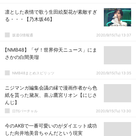
凛とした表情で歌う生田絵梨花が素敵すぎ
る・・・【乃木坂46】
坂道G情報通
2020/9/15(Tu) 13:37
【NMB48】「ザ！世界仰天ニュース」にま
さかの白間美瑠
NMB48まとめスピリッツ
2020/9/15(Tu) 13:35
ニジマンガ編集会議の縁で漫画作者から色
紙を貰った黛灰、喜ぶ鷹宮リオン【にじさ
んじ】
日刊バーチャル
2020/9/15(Tu) 13:30
今のAKBで一番可愛いのがダイエット成功
した向井地美音ちゃんだという現実