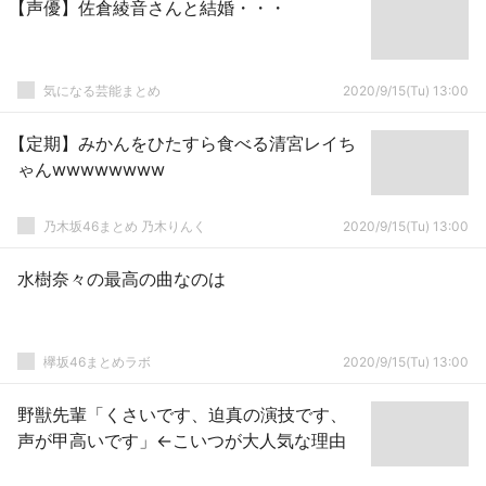
【声優】佐倉綾音さんと結婚・・・
気になる芸能まとめ
2020/9/15(Tu) 13:00
【定期】みかんをひたすら食べる清宮レイち
ゃんwwwwwwww
乃木坂46まとめ 乃木りんく
2020/9/15(Tu) 13:00
水樹奈々の最高の曲なのは
欅坂46まとめラボ
2020/9/15(Tu) 13:00
野獣先輩「くさいです、迫真の演技です、
声が甲高いです」←こいつが大人気な理由