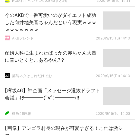
ROMれ！ペンギン(AKB48まとめ)
2020/9/15(Tu) 14:11
今のAKBで一番可愛いのがダイエット成功
した向井地美音ちゃんだという現実ｗｗｗ
ｗｗｗｗｗｗｗ
AKBフレンド
2020/9/15(Tu) 14:10
産婦人科に生まれたばっかの赤ちゃん大量
に置いとくとこあるやん?？
芸能ネタはこれだけでおｋ
2020/9/15(Tu) 14:10
【欅坂46】神企画「メッセージ選抜ドラフト
会議」ｷﾀ━━━━(ﾟ∀ﾟ)━━━━ｯ!!
欅坂46速報
2020/9/15(Tu) 14:08
【画像】アンゴラ村長の現在が可愛すぎる！これは激シ