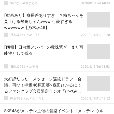
気になる芸能まとめ
2020/9/15(Tu) 14:00
【動画あり】身長差ありすぎ！？梅ちゃんを
見上げる飛鳥ちゃんwww 可愛すぎる
wwwwww【乃木坂46】
乃木坂46まとめ 1/46
2020/9/15(Tu) 13:58
【朗報】日向坂メンバーの数珠繋ぎ、まだ可
能性として残る
日向坂46まとめ速報
2020/9/15(Tu) 13:53
大好評だった「メッセージ選抜ドラフト会
議」再び！欅坂46原田葵×森田ひかるによ
るファンクラブ会員限定ラジオ「けやみ
み」第53回配信スタート
欅坂46まとめきんぐだむ
2020/9/15(Tu) 13:52
SKE48がメ～テレ主催の音楽イベント「メ～テレ ウル