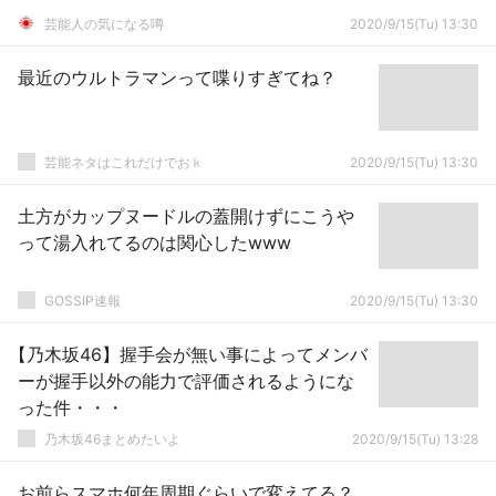
芸能人の気になる噂
2020/9/15(Tu) 13:30
最近のウルトラマンって喋りすぎてね？
芸能ネタはこれだけでおｋ
2020/9/15(Tu) 13:30
土方がカップヌードルの蓋開けずにこうや
って湯入れてるのは関心したwww
GOSSIP速報
2020/9/15(Tu) 13:30
【乃木坂46】握手会が無い事によってメンバ
ーが握手以外の能力で評価されるようにな
った件・・・
乃木坂46まとめたいよ
2020/9/15(Tu) 13:28
お前らスマホ何年周期ぐらいで変えてる？