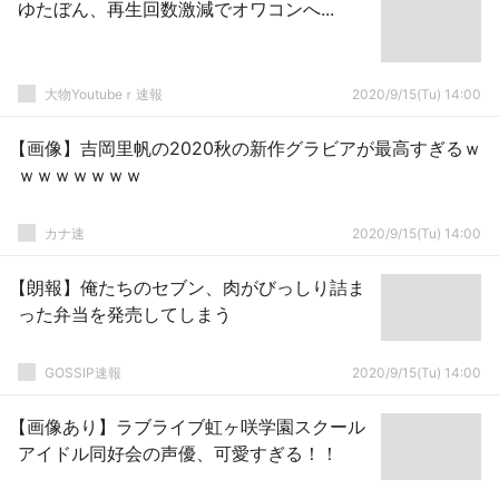
ゆたぼん、再生回数激減でオワコンへ...
大物Youtubeｒ速報
2020/9/15(Tu) 14:00
【画像】吉岡里帆の2020秋の新作グラビアが最高すぎるｗ
ｗｗｗｗｗｗｗ
カナ速
2020/9/15(Tu) 14:00
【朗報】俺たちのセブン、肉がびっしり詰ま
った弁当を発売してしまう
GOSSIP速報
2020/9/15(Tu) 14:00
【画像あり】ラブライブ虹ヶ咲学園スクール
アイドル同好会の声優、可愛すぎる！！