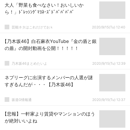
大人「野菜も食べなさい！おいしいか
ら！」ﾄﾞﾚｯｼﾝｸﾞﾏﾖﾈｰｽﾞﾄﾞﾊﾞﾊﾞﾊﾞﾊﾞ
芸能ネタはこれだけでおｋ
2020/9/15(Tu) 12:40
【乃木坂46】白石麻衣YouTube『金の盾と銀
の盾』の開封動画を公開！！！！！
乃木坂46まとめたいよ
2020/9/15(Tu) 12:39
ネプリーグに出演するメンバーの人選が謎
すぎるんだが・・・【乃木坂46】
坂道G情報通
2020/9/15(Tu) 12:37
【悲報】一軒家より賃貸やマンションのほう
が絶対いいよね