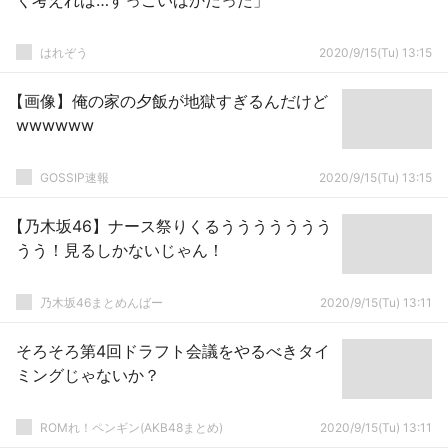
く考えれば…すっごいばかだった」
はれぞう
2020/9/15(Tu) 13:15
【画像】俺の家の夕飯が地獄すぎるんだけど
wwwwww
GOSSIP速報
2020/9/15(Tu) 13:15
【乃木坂46】ナース祭りくるううううううう
うう！見るしかないじゃん！
乃木坂46まとめんばー
2020/9/15(Tu) 13:11
そろそろ第4回ドラフト会議をやるべきタイ
ミングじゃないか？
ROMれ！ペンギン(AKB48まとめ)
2020/9/15(Tu) 13:11