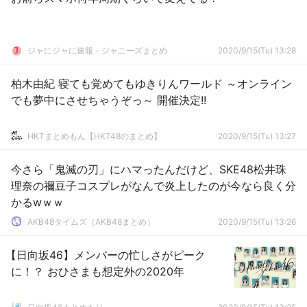
ジャにジャに速報 - ジャニーズまとめ
2020/9/15(Tu) 13:28
柏木由紀 寝ても覚めてもゆきりんワールド ～オンライン
でも夢中にさせちゃうぞっ～ 開催決定!!
HKTまとめもん【HKT48のまとめ】
2020/9/15(Tu) 13:27
今さら「鬼滅の刃」にハマったんだけど、SKE48松井珠
理奈の禰豆子コスプレがなんで炎上したのが今なら良く分
かるwｗｗ
AKB48タイムズ（AKB48まとめ）
2020/9/15(Tu) 13:26
【日向坂46】メンバーの忙しさがピーク
に！？ おひさまも想定外の2020年