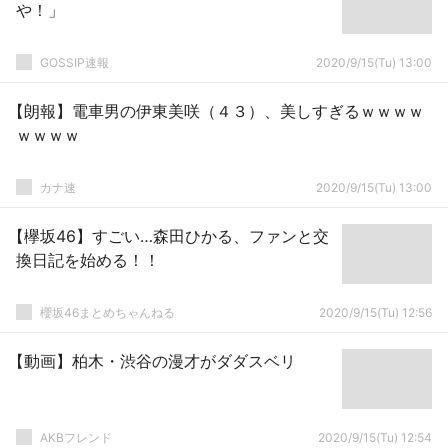
や！」
GOSSIP速報
2020/9/15(Tu) 13:00
【朗報】電車男の伊東美咲（４３）、美しすぎるｗｗｗｗ
ｗｗｗｗ
カナ速
2020/9/15(Tu) 13:00
【欅坂46】すごい…森田ひかる、ファンと交
換日記を始める！！
櫻坂46まとめちゃんねる
2020/9/15(Tu) 12:56
【動画】柏木・渋谷の漫才がダダスベリ
AKBフレンド
2020/9/15(Tu) 12:54