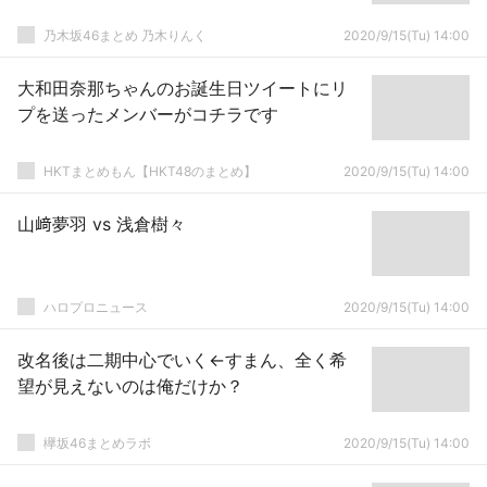
乃木坂46まとめ 乃木りんく
2020/9/15(Tu) 14:00
大和田奈那ちゃんのお誕生日ツイートにリ
プを送ったメンバーがコチラです
HKTまとめもん【HKT48のまとめ】
2020/9/15(Tu) 14:00
山﨑夢羽 vs 浅倉樹々
ハロプロニュース
2020/9/15(Tu) 14:00
改名後は二期中心でいく←すまん、全く希
望が見えないのは俺だけか？
欅坂46まとめラボ
2020/9/15(Tu) 14:00