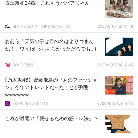
古畑奈和24歳←これもうババアじゃん
HKTまとめもん【HKT48のまとめ】
2020/9/15(Tu) 14:48
お前ら「天気の子は君の名はよりつまん
ね！」ワイ(えっおもろかっただろでも…)
GOSSIP速報
2020/9/15(Tu) 14:45
【乃木坂46】齋藤飛鳥の『あのファッショ
ン』今年のトレンドだったことが判明
wwwwww
乃木坂46まとめ 1/46
2020/9/15(Tu) 14:40
これが最適の「痩せるための筋トレ法」？