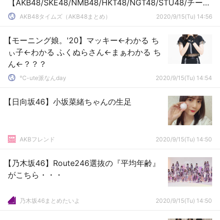
【AKB48/SKE48/NMB48/HKT48/NGT48/STU48/チーム
8】
AKB48タイムズ（AKB48まとめ）
2020/9/15(Tu) 14:56
【モーニング娘。'20】マッキー←わかる ち
ぃ子←わかる ふくぬらさん←まぁわかる ち
ん←？？？
℃-ute派なんday
2020/9/15(Tu) 14:54
【日向坂46】小坂菜緒ちゃんの生足
AKBフレンド
2020/9/15(Tu) 14:50
【乃木坂46】Route246選抜の『平均年齢』
がこちら・・・
乃木坂46まとめたいよ
2020/9/15(Tu) 14:50