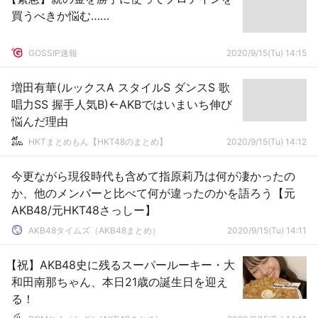
買うべきか悩む……
GOSSIP速報
2020/9/15(Tu) 14:15
増田有華(ルックスA スタイルS ダンスS 歌
唱力SS 握手人気B)←AKBではいまいち伸び
悩んだ理由
HKTまとめもん【HKT48のまとめ】
2020/9/15(Tu) 14:12
今更ながら現役時代も含めて指原莉乃は何が凄かったの
か、他のメンバーと比べて何が違ったのかを語ろう【元
AKB48/元HKT48さっしー】
AKB48タイムズ（AKB48まとめ）
2020/9/15(Tu) 14:11
【祝】AKB48史に残るスーパールーキー・大
和田南那ちゃん、本日21歳の誕生日を迎え
る！