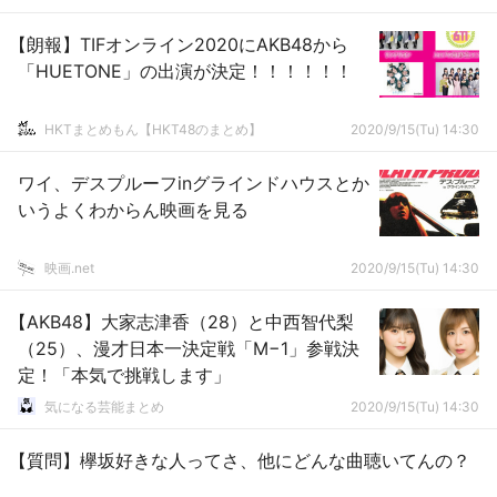
【朗報】TIFオンライン2020にAKB48から
「HUETONE」の出演が決定！！！！！！
HKTまとめもん【HKT48のまとめ】
2020/9/15(Tu) 14:30
ワイ、デスプルーフinグラインドハウスとか
いうよくわからん映画を見る
映画.net
2020/9/15(Tu) 14:30
【AKB48】大家志津香（28）と中西智代梨
（25）、漫才日本一決定戦「M−1」参戦決
定！「本気で挑戦します」
気になる芸能まとめ
2020/9/15(Tu) 14:30
【質問】欅坂好きな人ってさ、他にどんな曲聴いてんの？