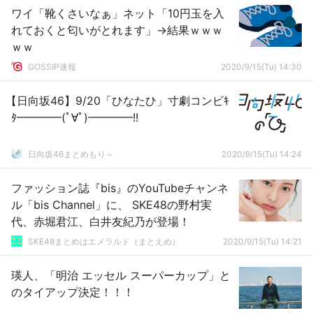
ワイ「靴くさいなぁ」ネット「10円玉を入
れておくと匂いがとれます」→結果ｗｗｗ
ｗｗ
GOSSIP速報
2020/9/15(Tu) 14:30
【日向坂46】9/20「ひなたひ」寸劇コンビｷ
ﾀ━━━━(ﾟ∀ﾟ)━━━━!!
日向坂46まとめもり～
2020/9/15(Tu) 14:24
ファッション誌『bis』のYouTubeチャンネ
ル「bis Channel」に、 SKE48の野村実
代、赤堀君江、白井友紀乃が登場！
SKE48まとめはエメラルド（まとえめ）
2020/9/15(Tu) 14:21
瑛人、「明治 エッセル スーパーカップ」と
のタイアップ決定！！！