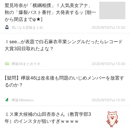
鷲見玲奈が「横綱相撲」！人気美女アナ、
秋の「爆裂バスト番付」大発表するッ [朝一
から閉店までφ★]
気になる芸能まとめ
2020/9/15(Tu) 13:30
Ｉsee…が表題で白石麻衣卒業シングルだったらレコード
大賞3回目取れたよな？
欅坂46まとめラボ
2020/9/15(Tu) 13:30
【疑問】欅坂46は改名後も問題のいじめメンバーを放置す
るのか？
欅坂46news+
2020/9/15(Tu) 13:30
ミス東大候補の山田杏奈さん（教育学部3
年）のインスタが狙いすぎｗｗｗｗ