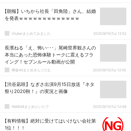
【朗報】いちから社長「田角陸」さん、結婚
を発表ｗｗｗｗｗｗｗｗｗｗｗｗｗ
Vtuberまとめてみました
2020/9/15(Tu) 12:52
長濱ねる「え、怖い･･･」尾崎世界観さんの
本当にあった恐怖体験トークに震えるフラ
イング！セブンルール動画が公開
欅坂46まとめきんぐだむ
2020/9/15(Tu) 12:50
【渋谷凪咲】なぎさ出演9月15日放送『ネタ
祭り2020秋！』の実況と画像
NMB48まとめといたで
2020/9/15(Tu) 12:48
【有料情報】絶対に受けてはいけない会社第
1位！！！