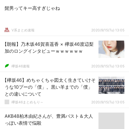
髭男ってキー高すぎじゃね
V系まとめ速報
2020/9/15(Tu) 13:05
【朗報】乃木坂46賀喜遥香 × 欅坂46渡辺梨
加のロングインタビューｗｗｗｗｗｗ
欅坂46速報
2020/9/15(Tu) 13:05
【欅坂46】めちゃくちゃ図太く生きていけそ
うな10プーの「僕」。黒い羊までの「僕」
との違いについて
欅坂46まとめもり～
2020/9/15(Tu) 13:05
AKB48柏木由紀さんが、豊満バスト＆大人
っぽい表情で悩殺