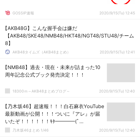
GOSSIP速報
2020/9/15(Tu) 12:45
【AKB48G】こんな握手会は嫌だ
【AKB48/SKE48/NMB48/HKT48/NGT48/STU48/チーム
8】
AKB48タイムズ（AKB48まとめ）
2020/9/15(Tu) 12:41
【NMB48】過去・現在・未来が詰まった10
周年記念公式ブック発売決定！！！
18300ｍ～AKB48まとめブログ～
2020/9/15(Tu) 12:40
【乃木坂46】超速報！！！白石麻衣YouTube
最新動画が公開！！！ついに『アレ』が届
いたぞ！！！！！！ｷﾀ━━━━(ﾟ
∀ﾟ)━━━━！！！
乃木坂46まとめ 1/46
2020/9/15(Tu) 12:40