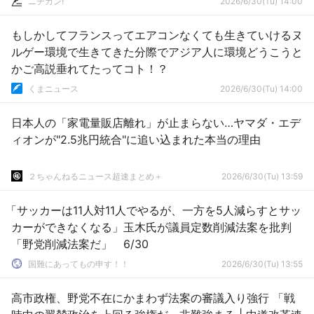
ニチカン!
2026/6/30(Tu) 14:00
もしかしてフランスってエアコンなくても生きていけるヌ
ルゲー環境で生きてきた分際でアジア人に環境どうこうと
かご高説垂れてたってコト！？
くまニュース
2026/6/30(Tu) 14:00
日本人の「家電量販店離れ」が止まらない…ヤマダ・エデ
ィオンが"2.5兆円統合"に追い込まれた本当の理由
２ちゃんねるニュース超速まとめ＋
2026/6/30(Tu) 13:59
「サッカーは11人対11人でやるが、一方を5人減らすとサッ
カーができなくなる」玉木氏が議員定数削減法案を批判
「野党削減法案だ」 6/30
国難にあってもの申す！！
2026/6/30(Tu) 13:55
高市政権、野党不在にかまわず法案の審議入り強行 「戦