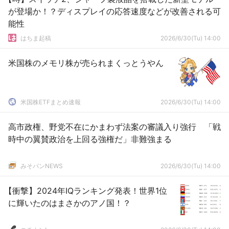
が登場か！？ディスプレイの応答速度などが改善される可
能性
はちま起稿
2026/6/30(Tu) 14:00
米国株のメモリ株が売られまくっとうやん
米国株ETFまとめ速報
2026/6/30(Tu) 14:00
高市政権、野党不在にかまわず法案の審議入り強行 「戦
時中の翼賛政治を上回る強権だ」非難強まる
みそパンNEWS
2026/6/30(Tu) 14:00
【衝撃】2024年IQランキング発表！世界1位
に輝いたのはまさかのアノ国！？