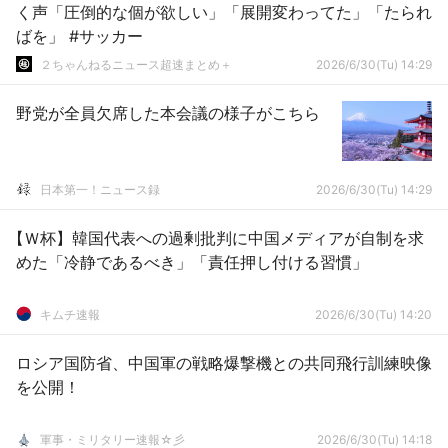
く声「圧倒的な個が欲しい」「展開変わってた」「たられ
ばを」 #サッカー
２ちゃんねるニュース超速まとめ＋
2026/6/30(Tu) 14:29
野党が全員欠席した本会議の様子がこちら
日本第一！ニュース録
2026/6/30(Tu) 14:29
【Ｗ杯】韓国代表への過剰批判に中国メディアが自制を求
めた「冷静であるべき」「責任押し付ける習慣」
キムチ速報
2026/6/30(Tu) 14:20
ロシア国防省、中国軍の戦略爆撃機との共同飛行訓練映像
を公開！
軍事・ミリタリー速報☆彡
2026/6/30(Tu) 14:18