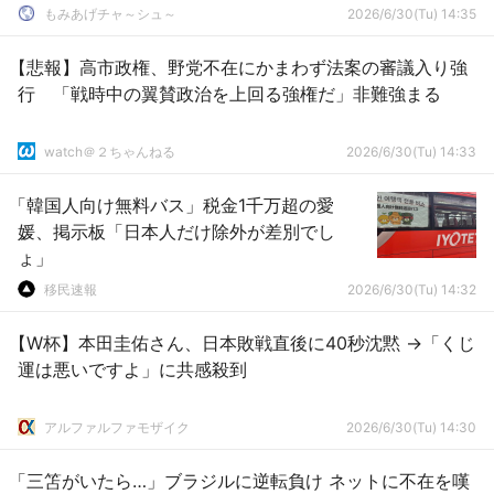
もみあげチャ～シュ～
2026/6/30(Tu) 14:35
【悲報】高市政権、野党不在にかまわず法案の審議入り強
行 「戦時中の翼賛政治を上回る強権だ」非難強まる
watch＠２ちゃんねる
2026/6/30(Tu) 14:33
「韓国人向け無料バス」税金1千万超の愛
媛、掲示板「日本人だけ除外が差別でし
ょ」
移民速報
2026/6/30(Tu) 14:32
【W杯】本田圭佑さん、日本敗戦直後に40秒沈黙 →「くじ
運は悪いですよ」に共感殺到
アルファルファモザイク
2026/6/30(Tu) 14:30
「三笘がいたら…」ブラジルに逆転負け ネットに不在を嘆