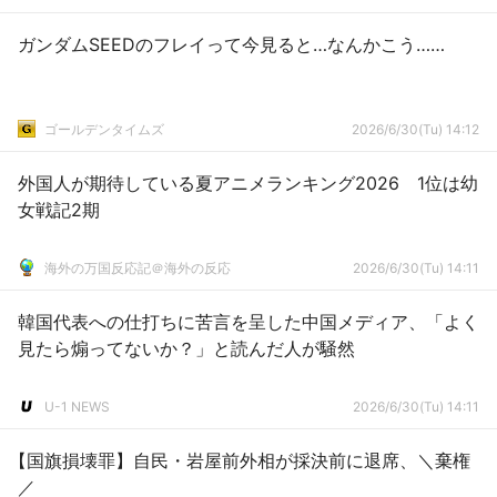
ガンダムSEEDのフレイって今見ると…なんかこう……
ゴールデンタイムズ
2026/6/30(Tu) 14:12
外国人が期待している夏アニメランキング2026 1位は幼
女戦記2期
海外の万国反応記＠海外の反応
2026/6/30(Tu) 14:11
韓国代表への仕打ちに苦言を呈した中国メディア、「よく
見たら煽ってないか？」と読んだ人が騒然
U-1 NEWS
2026/6/30(Tu) 14:11
【国旗損壊罪】自民・岩屋前外相が採決前に退席、＼棄権
／