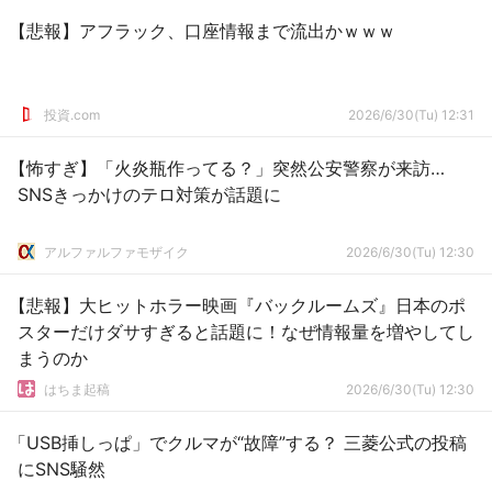
【悲報】アフラック、口座情報まで流出かｗｗｗ
投資.com
2026/6/30(Tu) 12:31
【怖すぎ】「火炎瓶作ってる？」突然公安警察が来訪…
SNSきっかけのテロ対策が話題に
アルファルファモザイク
2026/6/30(Tu) 12:30
【悲報】大ヒットホラー映画『バックルームズ』日本のポ
スターだけダサすぎると話題に！なぜ情報量を増やしてし
まうのか
はちま起稿
2026/6/30(Tu) 12:30
「USB挿しっぱ」でクルマが“故障”する？ 三菱公式の投稿
にSNS騒然