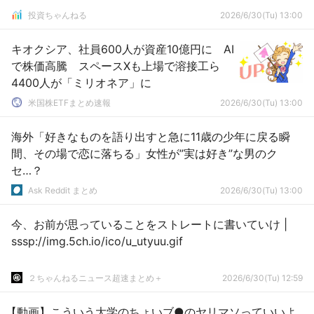
投資ちゃんねる
2026/6/30(Tu) 13:00
キオクシア、社員600人が資産10億円に AI
で株価高騰 スペースXも上場で溶接工ら
4400人が「ミリオネア」に
米国株ETFまとめ速報
2026/6/30(Tu) 13:00
海外「好きなものを語り出すと急に11歳の少年に戻る瞬
間、その場で恋に落ちる」女性が”実は好き”な男のク
セ…？
Ask Reddit まとめ
2026/6/30(Tu) 13:00
今、お前が思っていることをストレートに書いていけ |
sssp://img.5ch.io/ico/u_utyuu.gif
２ちゃんねるニュース超速まとめ＋
2026/6/30(Tu) 12:59
【動画】こういう大学のちょいブ●のヤリマソっていいよ