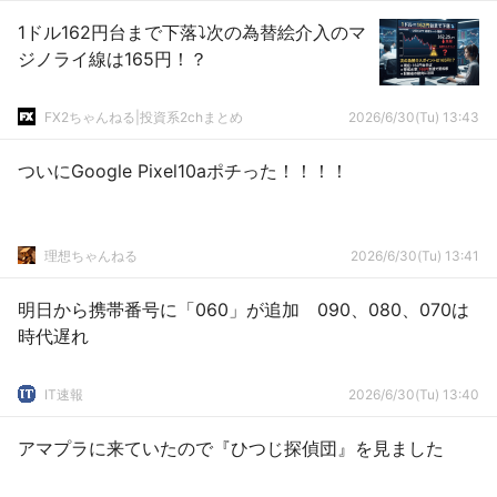
1ドル162円台まで下落⤵︎次の為替絵介入のマ
ジノライ線は165円！？
FX2ちゃんねる|投資系2chまとめ
2026/6/30(Tu) 13:43
ついにGoogle Pixel10aポチった！！！！
理想ちゃんねる
2026/6/30(Tu) 13:41
明日から携帯番号に「060」が追加 090、080、070は
時代遅れ
IT速報
2026/6/30(Tu) 13:40
アマプラに来ていたので『ひつじ探偵団』を見ました