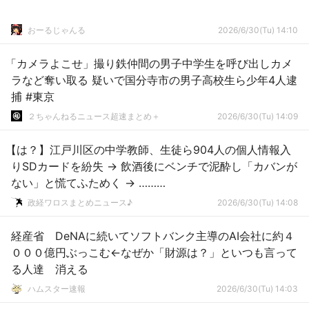
おーるじゃんる
2026/6/30(Tu) 14:10
「カメラよこせ」撮り鉄仲間の男子中学生を呼び出しカメ
ラなど奪い取る 疑いで国分寺市の男子高校生ら少年4人逮
捕 #東京
２ちゃんねるニュース超速まとめ＋
2026/6/30(Tu) 14:09
【は？】江戸川区の中学教師、生徒ら904人の個人情報入
りSDカードを紛失 → 飲酒後にベンチで泥酔し「カバンが
ない」と慌てふためく → ………
政経ワロスまとめニュース♪
2026/6/30(Tu) 14:08
経産省 DeNAに続いてソフトバンク主導のAI会社に約４
０００億円ぶっこむ←なぜか「財源は？」といつも言って
る人達 消える
ハムスター速報
2026/6/30(Tu) 14:03