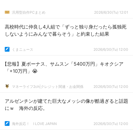
汎用型自作PCまとめ
2026/6/30(Tu) 12:01
高校時代に仲良し4人組で「ずっと独り身だったら孤独死
しないようにみんなで暮らそう」と約束した結果
くまニュース
2026/6/30(Tu) 12:00
【悲報】夏ボーナス、サムスン「5400万円」キオクシア
「+10万円」😭
マネーライフ2ch|クレジット関連・お金関係
2026/6/30(Tu) 12:00
アルゼンチンが建てた巨大なメッシの像が酷過ぎると話題
にｗ 海外の反応。
海外反応！ I LOVE JAPAN
2026/6/30(Tu) 12:00