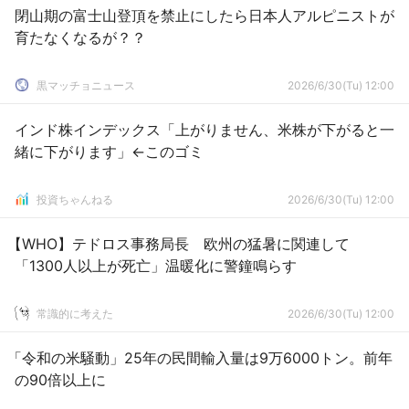
閉山期の富士山登頂を禁止にしたら日本人アルピニストが
育たなくなるが？？
黒マッチョニュース
2026/6/30(Tu) 12:00
インド株インデックス「上がりません、米株が下がると一
緒に下がります」←このゴミ
投資ちゃんねる
2026/6/30(Tu) 12:00
【WHO】テドロス事務局長 欧州の猛暑に関連して
「1300人以上が死亡」温暖化に警鐘鳴らす
常識的に考えた
2026/6/30(Tu) 12:00
「令和の米騒動」25年の民間輸入量は9万6000トン。前年
の90倍以上に