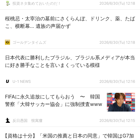
投資ネタ集めておいたのだ！
2026/6/30(Tu) 12:18
桜桃忌・太宰治の墓前にさくらんぼ、ドリンク、薬、たば
こ、横断幕… 遺族の声届かず
ゴールデンタイムズ
2026/6/30(Tu) 12:18
日本代表に勝利したブラジル、ブラジル系メディアが本当
に好き勝手なことを言いまくっている模様
U-1 NEWS
2026/6/30(Tu) 12:16
FIFAに永久追放にしてもらおう 〜 韓国
警察「大韓サッカー協会」に強制捜査www
反日愚国 恨寓瘻
2026/6/30(Tu) 12:15
【資格は十分】「米国の推薦と日本の同意」で韓国はG7加