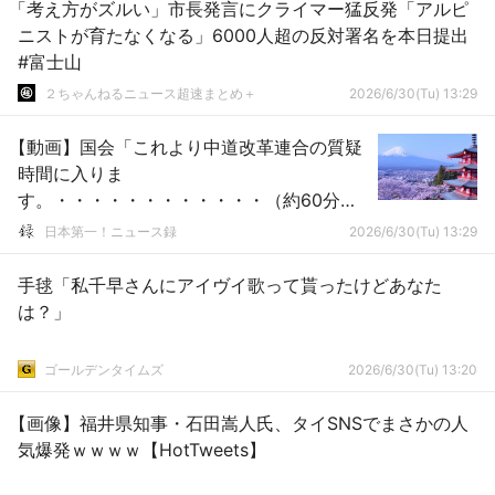
「考え方がズルい」市長発言にクライマー猛反発「アルピ
ニストが育たなくなる」6000人超の反対署名を本日提出
#富士山
２ちゃんねるニュース超速まとめ＋
2026/6/30(Tu) 13:29
【動画】国会「これより中道改革連合の質疑
時間に入りま
す。・・・・・・・・・・・・（約60分経
過）」
日本第一！ニュース録
2026/6/30(Tu) 13:29
手毬「私千早さんにアイヴイ歌って貰ったけどあなた
は？」
ゴールデンタイムズ
2026/6/30(Tu) 13:20
【画像】福井県知事・石田嵩人氏、タイSNSでまさかの人
気爆発ｗｗｗｗ【HotTweets】