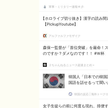
軍事・ミリタリー速報☆彡
【ホロライブ切り抜き】漢字の読み間
【PickupYoutube】
アルファルファモザイク
森保一監督が「首位突破」を厳命！ス
のですか？ダメなのです！！ #Ｗ杯
２ちゃんねるニュース超速まとめ＋
韓国人「日本での韓国
国語を話せるって聞いた
韓国の反応 | 海外トーク
女子生徒らの前に何度も現れ、排便