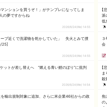
のマンションを買うぞ！」がテンプレになってしま
【
人の夢ですからね
派
低
黙
2026/6/24(We) 14:55
トーブ近くで洗濯物を乾かしていた」 失火とみて捜
３
に“繊維片”付着 ★7 [6/25]
会
2026/6/24(We) 14:55
ジャケットが差し替えへ “燃える青い鯉のぼり”に批判
【
ま
殺到 → へ「保健所
し
2026/6/24(We) 14:54
社を輸出規制対象に追加、さらに米企業46社からの政
焦
の