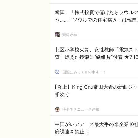
韓国、「株式投資で儲けたらソウル
う……「ソウルでの住宅購入」は韓国
楽韓Web
北区小学校火災、女性教師「電気ス
査 燃えた残骸
国難にあってもの申す！！
【炎上】King Gnu常田大希の新曲
相次ぐ
時事ネタニュース速報
中国がレアアース最大手の米企業10
府調達を禁止！