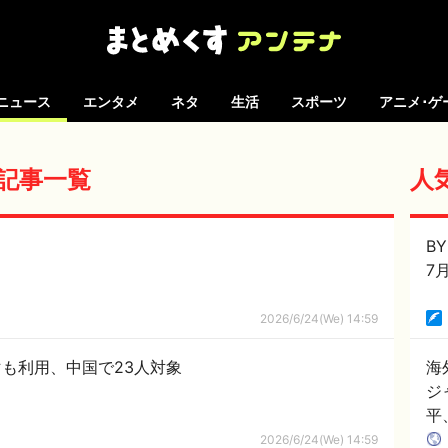
ニュース
エンタメ
ネタ
生活
スポーツ
アニメ･ゲ
 の記事一覧
人
B
7
2026/6/24(We) 14:59
も利用、中国で23人対象
海
ジ
平
2026/6/24(We) 14:59