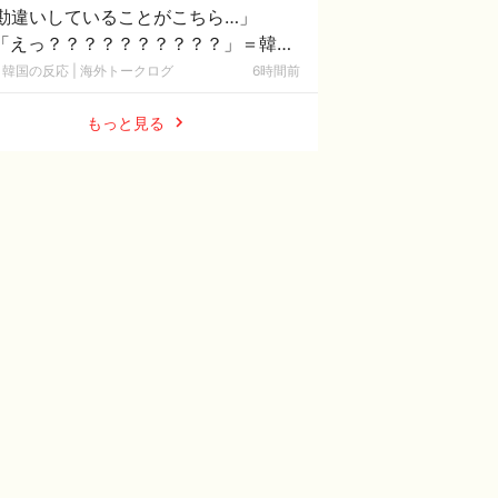
勘違いしていることがこちら…」
「えっ？？？？？？？？？？」＝韓国
反応
韓国の反応 | 海外トークログ
6時間前
もっと見る