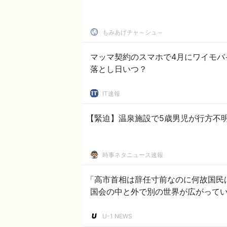
もみあげチャ～シュ～
マッマ契約のスマホで4月にワイモバ
落とし日いつ？
IT速報
【緊迫】温泉施設で5歳男児が行方不
時事ネタニュース速報
「高市首相は辞任寸前なのに何故国民
国会の中と外で別の世界が広がってい
U-1 NEWS