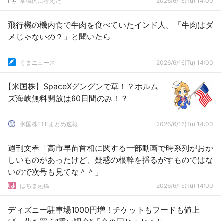
常識的に考えた
2026/6/16(Tu) 14:00
飛行機の機内食で牛肉を食べていたインド人。「牛肉はダ
メじゃないの？」と聞いたら
くまニュース
2026/6/16(Tu) 14:00
【米国株】SpaceXグングンで草！？ホルム
ズ海峡無料開放は60日間のみ！？
米国株ETFまとめ速報
2026/6/16(Tu) 14:00
週刊文春「高市早苗首相に関する一部動画で時系列がおか
しいものがあったけど、疑惑の根幹を揺るがすものではな
いので次号も見てな＾＾」
はちま起稿
2026/6/16(Tu) 14:00
ディズニー駐車場1000円増！チケットもフードも値上