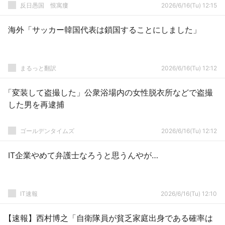
反日愚国 恨寓瘻
2026/6/16(Tu) 12:15
海外「サッカー韓国代表は鎖国することにしました」
まるっと翻訳
2026/6/16(Tu) 12:12
「変装して盗撮した」公衆浴場内の女性脱衣所などで盗撮
した男を再逮捕
ゴールデンタイムズ
2026/6/16(Tu) 12:12
IT企業やめて弁護士なろうと思うんやが…
IT速報
2026/6/16(Tu) 12:10
【速報】西村博之「自衛隊員が貧乏家庭出身である確率は