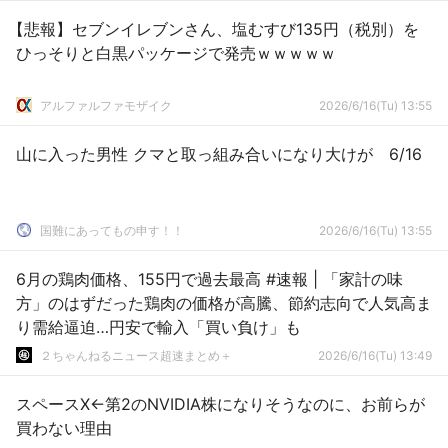
【悲報】セブンイレブンさん、塩むすび135円（税別）を
ひっそりと白黒パッケージで発売ｗｗｗｗｗ
アルファルファモザイク
2026/6/16(Tu) 13:55
山に入った男性 クマと取っ組み合いになり大けが 6/16
国難にあってもの申す！！
2026/6/16(Tu) 13:55
6月の鶏肉価格、155円で過去最高 #速報 | 「家計の味
方」のはずだった鶏肉の価格が高騰、節約志向で人気高ま
り需給逼迫…円安で輸入「買い負け」も
２ちゃんねるニュース超速まとめ＋
2026/6/16(Tu) 13:49
スペースX←第2のNVIDIA株になりそうなのに、お前らが
買わない理由