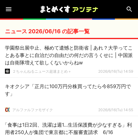
ニュース 2026/06/16 の記事一覧
学園祭出展中止、極めて遺憾と防衛省 | あれ？大学ってこ
とある事とに自治だの自由だの何だの言うくせに | 中国派
は自衛隊増えて欲しくないからねw
２ちゃんねるニュース超速まとめ＋
2026/6/16(Tu) 14:59
キオクシア「正月に100万円分株買ってたら今859万円で
す」
アルファルファモザイク
2026/6/16(Tu) 14:55
「食事は1日2回、洗濯は週1…生活保護費が少なすぎる」利
用者250人が集団で東京都に不服審査請求 6/16