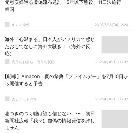
元慰安婦巡る虚偽流布処罰 5年以下懲役、11日法施行
韓国
キムチ速報
2026/6/16(Tu) 12:20
海外「心温まる」日本人がアメリカで感じ
たおもてなしに海外大騒ぎ！（海外の反
応）
海外のお前ら 海外の反応
2026/6/16(Tu) 12:17
【朗報】Amazon、夏の祭典「プライムデー」を7月10日か
ら開催すると予告
ガジェット2ch
2026/6/16(Tu) 12:17
嘘つきのつく嘘は誰も信じない 〜 朝日
新聞社広報「我々は虚偽の情報発信を許し
ません」