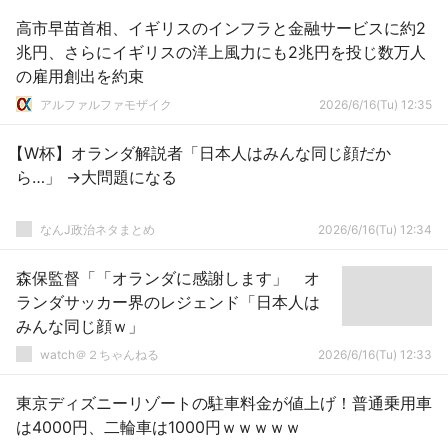
高市早苗首相、イギリスのインフラと金融サービスに約2
兆円、さらにイギリスの洋上風力にも2兆円を投じ数万人
の雇用創出を約束
アルファルファモザイク
2026/6/16(Tu) 12:35
【W杯】オランダ解説者「日本人はみんな同じ顔だか
ら…」 →大問題になる
なんJ政治ネタまとめ
2026/6/16(Tu) 12:34
森保監督「「オランダに感謝します」 オ
ランダサッカー界のレジェンド「日本人は
みんな同じ顔ｗ」
watch＠２ちゃんねる
2026/6/16(Tu) 12:33
東京ディズニーリゾートの駐車料金が値上げ！普通乗用車
は4000円、二輪車は1000円ｗｗｗｗｗ