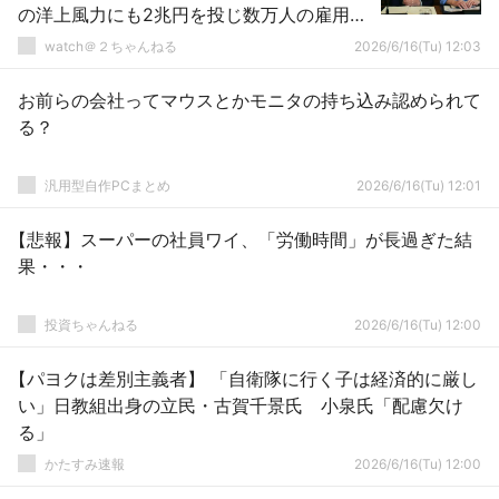
の洋上風力にも2兆円を投じ数万人の雇用創
出を約束ｗｗｗｗｗｗ
watch＠２ちゃんねる
2026/6/16(Tu) 12:03
お前らの会社ってマウスとかモニタの持ち込み認められて
る？
汎用型自作PCまとめ
2026/6/16(Tu) 12:01
【悲報】スーパーの社員ワイ、「労働時間」が長過ぎた結
果・・・
投資ちゃんねる
2026/6/16(Tu) 12:00
【パヨクは差別主義者】 「自衛隊に行く子は経済的に厳し
い」日教組出身の立民・古賀千景氏 小泉氏「配慮欠け
る」
かたすみ速報
2026/6/16(Tu) 12:00