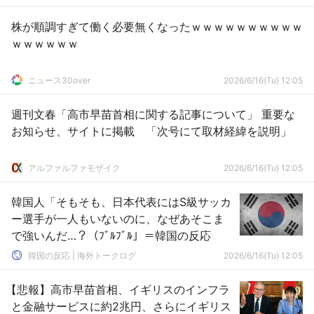
株が順調すぎて働く必要無くなったｗｗｗｗｗｗｗｗｗｗ
ｗｗｗｗｗｗ
ニュース30over
2026/6/16(Tu) 12:05
週刊文春「高市早苗首相に関する記事について」 重要な
お知らせ、サイトに掲載 「次号にて取材経緯を説明」
アルファルファモザイク
2026/6/16(Tu) 12:05
韓国人「そもそも、日本代表にはS級サッカ
ー選手が一人もいないのに、なぜあそこま
で強いんだ…？（ﾌﾞﾙﾌﾞﾙ」＝韓国の反応
韓国の反応 | 海外トークログ
2026/6/16(Tu) 12:05
【悲報】高市早苗首相、イギリスのインフラ
と金融サービスに約2兆円、さらにイギリス