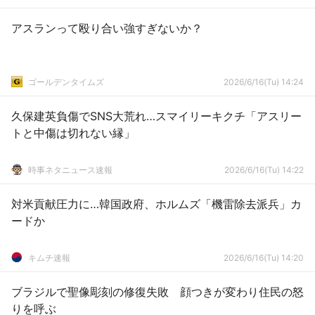
アスランって殴り合い強すぎないか？
ゴールデンタイムズ
2026/6/16(Tu) 14:24
久保建英負傷でSNS大荒れ…スマイリーキクチ「アスリー
トと中傷は切れない縁」
時事ネタニュース速報
2026/6/16(Tu) 14:22
対米貢献圧力に…韓国政府、ホルムズ「機雷除去派兵」カ
ードか
キムチ速報
2026/6/16(Tu) 14:20
ブラジルで聖像彫刻の修復失敗 顔つきが変わり住民の怒
りを呼ぶ