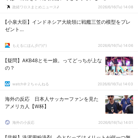
ｗｗｗｗｗ
政経ワロスまとめニュース♪
2026/6/16(Tu) 14:08
【小泉大臣】インドネシア大統領に戦艦三笠の模型をプレ
ゼント…
もえるにほん彡(^)(^)
2026/6/16(Tu) 14:06
【疑問】AKB48とモー娘。ってどっちが上な
の？
watch＠２ちゃんねる
2026/6/16(Tu) 14:03
海外の反応 日本人サッカーファンを見た
アメリカ人【W杯】
海外の小反応
2026/6/16(Tu) 14:01
【悲報】洗濯用粉洗剤、今となってはメリットが何一つ無