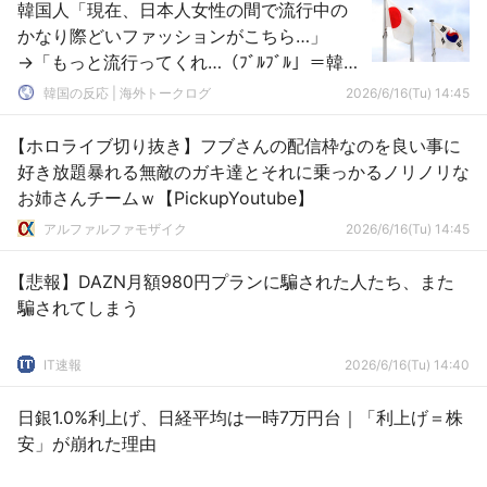
韓国人「現在、日本人女性の間で流行中の
かなり際どいファッションがこちら…」
→「もっと流行ってくれ…（ﾌﾞﾙﾌﾞﾙ」＝韓国
の反応
韓国の反応 | 海外トークログ
2026/6/16(Tu) 14:45
【ホロライブ切り抜き】フブさんの配信枠なのを良い事に
好き放題暴れる無敵のガキ達とそれに乗っかるノリノリな
お姉さんチームｗ【PickupYoutube】
アルファルファモザイク
2026/6/16(Tu) 14:45
【悲報】DAZN月額980円プランに騙された人たち、また
騙されてしまう
IT速報
2026/6/16(Tu) 14:40
日銀1.0%利上げ、日経平均は一時7万円台｜「利上げ＝株
安」が崩れた理由