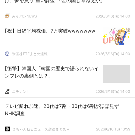
げ、夢を買う“重い課金”「金の国じゃねぇか」
みそパンNEWS
2026/6/16(Tu) 14:00
【祝】日経平均株価、7万突破wwwwwww
米国株ETFまとめ速報
2026/6/16(Tu) 14:00
【衝撃】韓国人「韓国の歴史で語られないイ
ンフレの裏側とは？」
ニチカン!
2026/6/16(Tu) 14:00
テレビ離れ加速、20代は7割・30代は6割がほぼ見ず
NHK調査
２ちゃんねるニュース超速まとめ＋
2026/6/16(Tu) 13:59