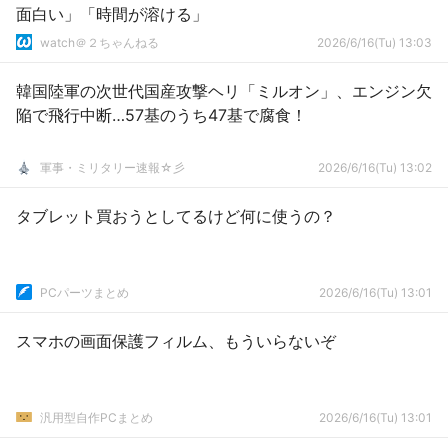
面白い」「時間が溶ける」
watch＠２ちゃんねる
2026/6/16(Tu) 13:03
韓国陸軍の次世代国産攻撃ヘリ「ミルオン」、エンジン欠
陥で飛行中断…57基のうち47基で腐食！
軍事・ミリタリー速報☆彡
2026/6/16(Tu) 13:02
タブレット買おうとしてるけど何に使うの？
PCパーツまとめ
2026/6/16(Tu) 13:01
スマホの画面保護フィルム、もういらないぞ
汎用型自作PCまとめ
2026/6/16(Tu) 13:01