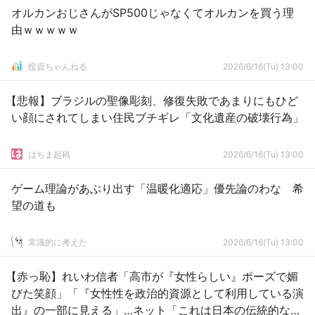
オルカンおじさんがSP500じゃなくてオルカンを買う理
由ｗｗｗｗｗ
投資ちゃんねる
2026/6/16(Tu) 13:00
【悲報】ブラジルの聖像彫刻、修復失敗であまりにもひど
い顔にされてしまい住民ブチギレ「文化遺産の破壊行為」
はちま起稿
2026/6/16(Tu) 13:00
ゲーム理論があぶり出す「温暖化適応」優先論のわな 希
望の道も
常識的に考えた
2026/6/16(Tu) 13:00
【赤っ恥】れいわ信者「高市が『女性らしい』ポーズで媚
びた笑顔」「『女性性を政治的資源として利用している演
出』の一部に見える」…ネット「これは日本の伝統的な礼