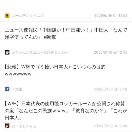
ゴールデンタイムズ
2026/6/16(Tu) 12:52
ニュース速報民「中国嫌い！中国嫌い！」中国人「なんで
漢字使ってんの」 #衝撃
２ちゃんねるニュース超速まとめ＋
2026/6/16(Tu) 12:49
【悲報】W杯でゴミ拾い日本人←こいつらの目的
wwwwwww
IT速報
2026/6/16(Tu) 12:40
【Ｗ杯】日本代表の使用後ロッカールームが公開され称賛
の嵐「なんだこの民族ｗｗｗ」「教育なのか？」「これが
日本人」
おーるじゃんる
2026/6/16(Tu) 12:40