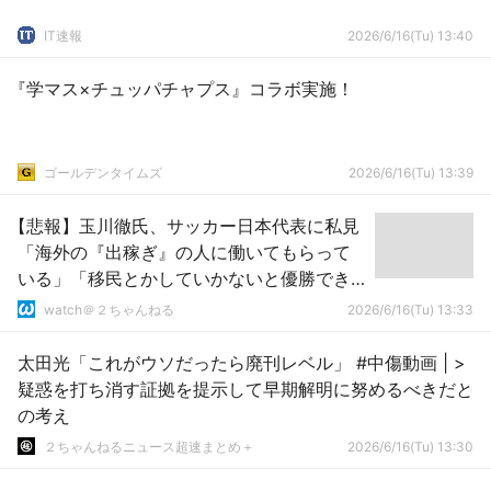
IT速報
2026/6/16(Tu) 13:40
『学マス×チュッパチャプス』コラボ実施！
ゴールデンタイムズ
2026/6/16(Tu) 13:39
【悲報】玉川徹氏、サッカー日本代表に私見
「海外の『出稼ぎ』の人に働いてもらって
いる」「移民とかしていかないと優勝でき
ないのかも」
watch＠２ちゃんねる
2026/6/16(Tu) 13:33
太田光「これがウソだったら廃刊レベル」 #中傷動画 | >
疑惑を打ち消す証拠を提示して早期解明に努めるべきだと
の考え
２ちゃんねるニュース超速まとめ＋
2026/6/16(Tu) 13:30