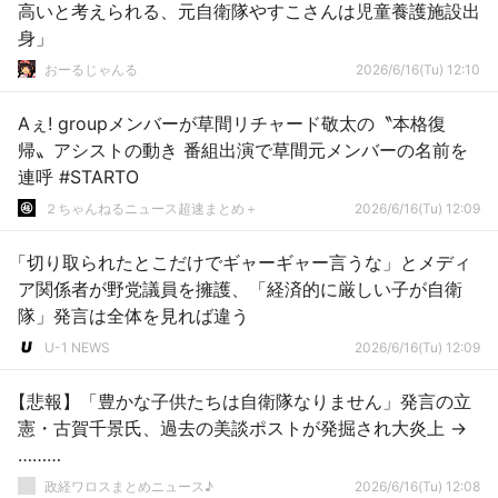
高いと考えられる、元自衛隊やすこさんは児童養護施設出
身」
おーるじゃんる
2026/6/16(Tu) 12:10
Aぇ! groupメンバーが草間リチャード敬太の〝本格復
帰〟アシストの動き 番組出演で草間元メンバーの名前を
連呼 #STARTO
２ちゃんねるニュース超速まとめ＋
2026/6/16(Tu) 12:09
「切り取られたとこだけでギャーギャー言うな」とメディ
ア関係者が野党議員を擁護、「経済的に厳しい子が自衛
隊」発言は全体を見れば違う
U-1 NEWS
2026/6/16(Tu) 12:09
【悲報】「豊かな子供たちは自衛隊なりません」発言の立
憲・古賀千景氏、過去の美談ポストが発掘され大炎上 →
………
政経ワロスまとめニュース♪
2026/6/16(Tu) 12:08