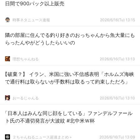
日間で900パック以上販売
時事ネタニュース速報
2026/6/16(Tu) 13:15
隣の部屋に住んでる釣り好きのおっちゃんから魚大量にも
らったんやがどうしたらいいの
理想ちゃんねる
2026/6/16(Tu) 13:13
【破棄？】 イラン、米国に強い不信感表明「ホルムズ海峡
で通行料は取らないが手数料は取るって約束しただろ」
おーるじゃんる
2026/6/16(Tu) 13:10
「日本人はみんな同じ顔をしている」ファンデルファール
ト氏の不適切発言が大波紋 #北中米Ｗ杯
２ちゃんねるニュース超速まとめ＋
2026/6/16(Tu) 13:09