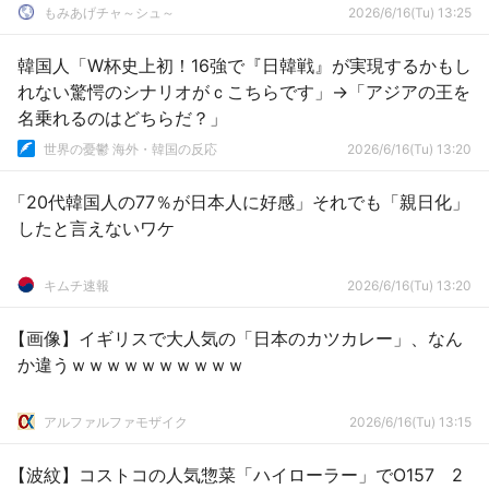
もみあげチャ～シュ～
2026/6/16(Tu) 13:25
韓国人「W杯史上初！16強で『日韓戦』が実現するかもし
れない驚愕のシナリオがｃこちらです」→「アジアの王を
名乗れるのはどちらだ？」
世界の憂鬱 海外・韓国の反応
2026/6/16(Tu) 13:20
「20代韓国人の77％が日本人に好感」それでも「親日化」
したと言えないワケ
キムチ速報
2026/6/16(Tu) 13:20
【画像】イギリスで大人気の「日本のカツカレー」、なん
か違うｗｗｗｗｗｗｗｗｗｗ
アルファルファモザイク
2026/6/16(Tu) 13:15
【波紋】コストコの人気惣菜「ハイローラー」でO157 2