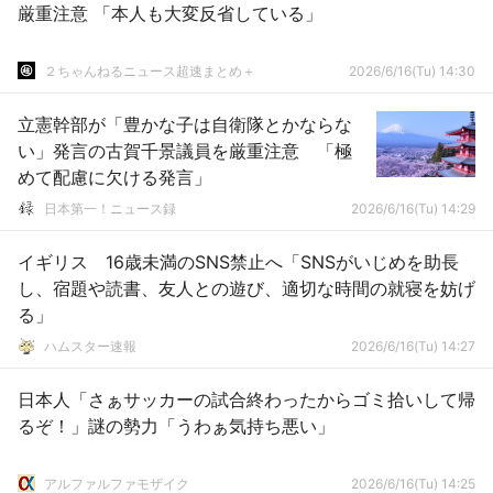
厳重注意 「本人も大変反省している」
２ちゃんねるニュース超速まとめ＋
2026/6/16(Tu) 14:30
立憲幹部が「豊かな子は自衛隊とかならな
い」発言の古賀千景議員を厳重注意 「極
めて配慮に欠ける発言」
日本第一！ニュース録
2026/6/16(Tu) 14:29
イギリス 16歳未満のSNS禁止へ「SNSがいじめを助長
し、宿題や読書、友人との遊び、適切な時間の就寝を妨げ
る」
ハムスター速報
2026/6/16(Tu) 14:27
日本人「さぁサッカーの試合終わったからゴミ拾いして帰
るぞ！」謎の勢力「うわぁ気持ち悪い」
アルファルファモザイク
2026/6/16(Tu) 14:25