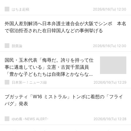
はちま起稿
2026/6/16(Tu) 12:30
外国人差別解消へ日本弁護士連合会が大阪でシンポ 本名
で宿泊拒否された在日韓国人などの事例挙げる
脱亜論
2026/6/16(Tu) 12:30
国民・玉木代表「侮辱だ。誇りを持って仕
事に邁進している」立憲・古賀千景議員
「豊かな子どもたちは自衛隊とかならな
い」発言を批判
日本第一！ニュース録
2026/6/16(Tu) 12:29
ブガッティ「W16 ミストラル」トンボに着想の「フライ
バグ」発表
ゆめ痛 -NEWS ALERT-
2026/6/16(Tu) 12:28