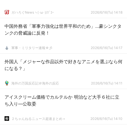
ガハろぐNewsヽ(･ω･)/ｽﾞｺｰ
2026/6/16(Tu) 14:18
中国外務省「軍事力強化は世界平和のため」…豪シンクタ
ンクの脅威論に反発！
軍事・ミリタリー速報☆彡
2026/6/16(Tu) 14:17
外国人「メジャーな作品以外で好きなアニメを選ぶなら何
になる？」
海外の万国反応記＠海外の反応
2026/6/16(Tu) 14:11
アイスクリーム価格でカルテルか 明治など大手６社に立
ち入り―公取委
２ちゃんねるニュース超速まとめ＋
2026/6/16(Tu) 14:10