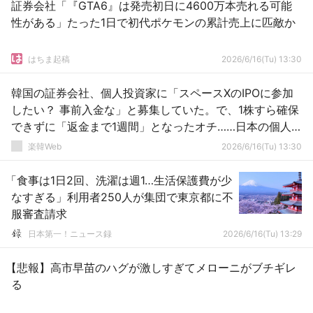
証券会社「『GTA6』は発売初日に4600万本売れる可能
性がある」たった1日で初代ポケモンの累計売上に匹敵か
はちま起稿
2026/6/16(Tu) 13:30
韓国の証券会社、個人投資家に「スペースXのIPOに参加
したい？ 事前入金な」と募集していた。で、1株すら確保
できずに「返金まで1週間」となったオチ……日本の個人
投資家の3株割当＞韓国全体への割当、ってこと
楽韓Web
2026/6/16(Tu) 13:30
「食事は1日2回、洗濯は週1…生活保護費が少
なすぎる」利用者250人が集団で東京都に不
服審査請求
日本第一！ニュース録
2026/6/16(Tu) 13:29
【悲報】高市早苗のハグが激しすぎてメローニがブチギレ
る