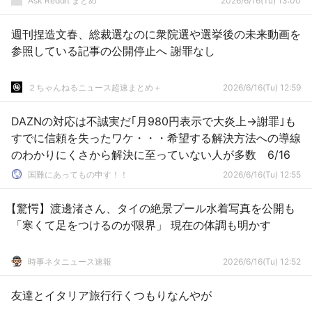
Ask Reddit まとめ
2026/6/16(Tu) 13:00
週刊捏造文春、総裁選なのに衆院選や選挙後の未来動画を
参照している記事の公開停止へ 謝罪なし
２ちゃんねるニュース超速まとめ＋
2026/6/16(Tu) 12:59
DAZNの対応は不誠実だ｢月980円表示で大炎上→謝罪｣も
すでに信頼を失ったワケ・・・希望する解決方法への導線
のわかりにくさから解決に至っていない人が多数 6/16
国難にあってもの申す！！
2026/6/16(Tu) 12:55
【驚愕】渡邊渚さん、タイの絶景プール水着写真を公開も
「寒くて足をつけるのが限界」 現在の体調も明かす
時事ネタニュース速報
2026/6/16(Tu) 12:52
友達とイタリア旅行行くつもりなんやが