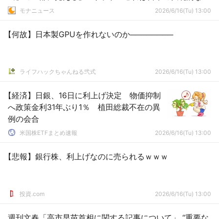
儀作法です」
モナニュース
2026/6/16(Tu) 13:00
【何故】日本製GPUを作れないのか────────
ライフハックちゃんねる弐式
2026/6/16(Tu) 13:00
【経済】日銀、16日に利上げ決定 物価抑制
へ政策金利31年ぶり1％ 植田総裁不在の異
例の会合
米国株ETFまとめ速報
2026/6/16(Tu) 13:00
【悲報】銀行株、利上げなのに売られるｗｗｗ
投資.com
2026/6/16(Tu) 13:00
週刊文春「高市早苗首相に関する記事について」 “重要な