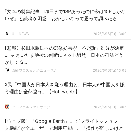
「文春の特集記事、昨日まで13Pあったのに今は10Pしかな
いぞ」と読者が困惑、おかしいなって思って調べたら……
U-1 NEWS
2026/6/16(Tu) 13:09
【悲報】杉田水脈氏への選挙妨害が「不起訴」処分が決定
… → さいたま地検の判断にネット騒然「日本の司法どう
がしてる…」
政経ワロスまとめニュース♪
2026/6/16(Tu) 13:08
X民「中国人が日本人を嫌う理由と、日本人が中国人を嫌
う理由は全然違う」【HotTweets】
アルファルファモザイク
2026/6/16(Tu) 13:05
【ウェブ版】「Google Earth」にて“フライトシミュレー
タ機能”が全ユーザーで利用可能に。「操作が難しいけど