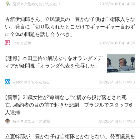
投資ネタ集めておいたのだ！
2026/6/16(Tu) 14:36
古舘伊知郎さん、立民議員の「豊かな子供は自衛隊入らな
い」発言に「切り取られたとこだけでギャーギャー言わず
に全体の問題を話し合うべき」
はちま起稿
2026/6/16(Tu) 14:35
【悲報】本田圭佑の解説ぶりをオランダメデ
ィアが疑問視「オランダ代表を侮辱した」
watch＠２ちゃんねる
2026/6/16(Tu) 14:33
【衝撃】21歳女性が"命綱なし"で橋から投げ落とされ死
亡…婚約者の目の前で起きた悲劇 ブラジルでスタッフ6
人逮捕
時事ネタニュース速報
2026/6/16(Tu) 14:30
立憲幹部が「豊かな子は自衛隊とかならない」発言議員を