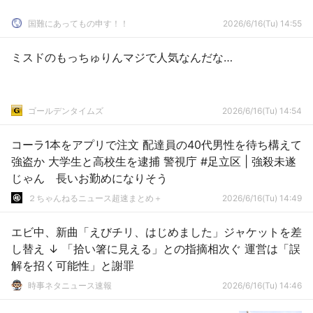
国難にあってもの申す！！
2026/6/16(Tu) 14:55
ミスドのもっちゅりんマジで人気なんだな…
ゴールデンタイムズ
2026/6/16(Tu) 14:54
コーラ1本をアプリで注文 配達員の40代男性を待ち構えて
強盗か 大学生と高校生を逮捕 警視庁 #足立区 | 強殺未遂
じゃん 長いお勤めになりそう
２ちゃんねるニュース超速まとめ＋
2026/6/16(Tu) 14:49
エビ中、新曲「えびチリ、はじめました」ジャケットを差
し替え ↓ 「拾い箸に見える」との指摘相次ぐ 運営は「誤
解を招く可能性」と謝罪
時事ネタニュース速報
2026/6/16(Tu) 14:46