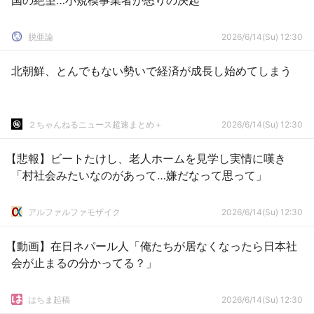
国の絶望…小規模事業者が怒りの決起
脱亜論
2026/6/14(Su) 12:30
北朝鮮、とんでもない勢いで経済が成長し始めてしまう
２ちゃんねるニュース超速まとめ＋
2026/6/14(Su) 12:30
【悲報】ビートたけし、老人ホームを見学し実情に嘆き
「村社会みたいなのがあって…嫌だなって思って」
アルファルファモザイク
2026/6/14(Su) 12:30
【動画】在日ネパール人「俺たちが居なくなったら日本社
会が止まるの分かってる？」
はちま起稿
2026/6/14(Su) 12:30