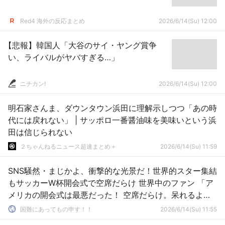
Red4 海外の反応まとめ
2026/6/14(Su) 12:00
【悲報】韓国人「大谷のサイ・ヤング賞争
い、ライバルがヤバすぎる…」
ニチカン!
2026/6/14(Su) 12:00
明石家さんま、ダウンタウン浜田に理解示しつつ「あの時
代には戻れない」 | サッポロ一番醤油味を美味いという浜
田は信じられない
２ちゃんねるニュース超速まとめ＋
2026/6/14(Su) 11:59
SNS騒然・まじかよ、衝撃的な光景だ！世界的スター集結
もサッカーW杯開会式で空席だらけ 世界中のファン 「ア
メリカの開会式は最悪だった！ 空席だらけ。呆れるよ」
「空席が目立ち、盛り上がりは皆無だった」 [6/14]
国難にあってもの申す！！
2026/6/14(Su) 11:55