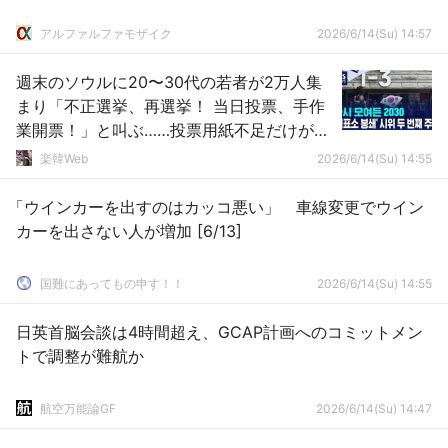
アルファルファモザイク
2026/6/14(Su) 14:57
週末のソウルに20〜30代の若者が2万人集
まり「不正選挙、再選挙！ 当日投票、手作
業開票！」と叫ぶ……投票用紙不足だけがデ
モの原因じゃないんですよね
楽韓Web
2026/6/14(Su) 14:55
「ウインカーを出すのはカッコ悪い」 車線変更でウイン
カーを出さない人が増加 [6/13]
国難にあってもの申す！！
2026/6/14(Su) 14:55
日英首脳会談は4時間超え、GCAP計画へのコミットメン
トで調整が難航か
航空万能論GF
2026/6/14(Su) 14:47