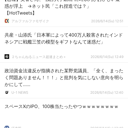
惑が浮上 →ネット民「これ捏造では？」
【HotTweets】
アルファルファモザイク
2026/6/14(Su) 12:51
共産・山添氏「日本軍によって400万人殺害されたインド
ネシアに戦艦三笠の模型をギフトなんて迷惑だ」
２ちゃんねるニュース超速まとめ＋
2026/6/14(Su) 12:49
政治資金法違反が指摘された某野党議員、「全く、まった
く問題ありません！！！」と批判を気にしない意向を明ら
かにして……
U-1 NEWS
2026/6/14(Su) 12:40
スペースXのIPO、100株当たったやつｗｗｗｗｗｗｗｗ