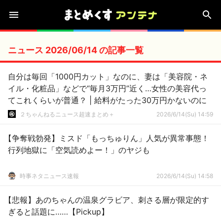
ニュース 2026/06/14 の記事一覧
自分は毎回「1000円カット」なのに、妻は「美容院・ネ
イル・化粧品」などで“毎月3万円”近く…女性の美容代っ
てこれくらいが普通？ | 給料がたった30万円かないのに
２ちゃんねるニュース超速まとめ＋
2026/6/14(Su) 14:59
【争奪戦勃発】ミスド「もっちゅりん」人気が異常事態！
行列地獄に「空気読めよー！」のヤジも
時事ネタニュース速報
2026/6/14(Su) 14:58
【悲報】あのちゃんの温泉グラビア、刺さる層が限定的す
ぎると話題に……【Pickup】