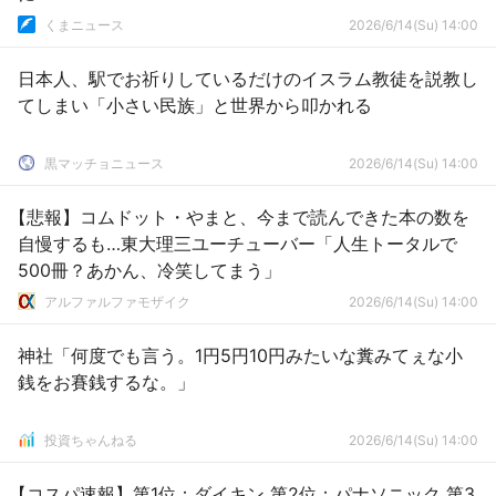
くまニュース
2026/6/14(Su) 14:00
日本人、駅でお祈りしているだけのイスラム教徒を説教し
てしまい「小さい民族」と世界から叩かれる
黒マッチョニュース
2026/6/14(Su) 14:00
【悲報】コムドット・やまと、今まで読んできた本の数を
自慢するも…東大理三ユーチューバー「人生トータルで
500冊？あかん、冷笑してまう」
アルファルファモザイク
2026/6/14(Su) 14:00
神社「何度でも言う。1円5円10円みたいな糞みてぇな小
銭をお賽銭するな。」
投資ちゃんねる
2026/6/14(Su) 14:00
【コスパ速報】第1位：ダイキン 第2位：パナソニック 第3