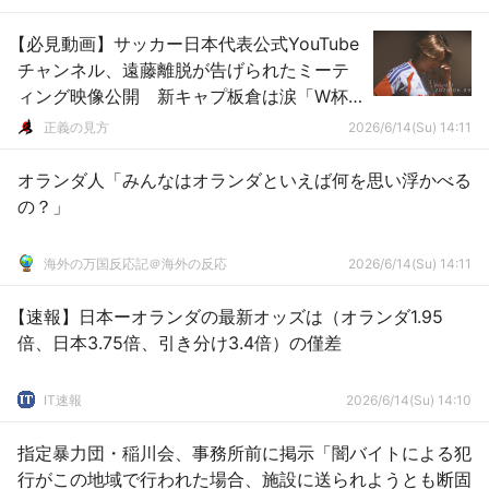
【必見動画】サッカー日本代表公式YouTube
チャンネル、遠藤離脱が告げられたミーテ
ィング映像公開 新キャプ板倉は涙「W杯
にどれだけ懸けてきたか」森保監督は経緯
正義の見方
2026/6/14(Su) 14:11
説明
オランダ人「みんなはオランダといえば何を思い浮かべる
の？」
海外の万国反応記＠海外の反応
2026/6/14(Su) 14:11
【速報】日本ーオランダの最新オッズは（オランダ1.95
倍、日本3.75倍、引き分け3.4倍）の僅差
IT速報
2026/6/14(Su) 14:10
指定暴力団・稲川会、事務所前に掲示「闇バイトによる犯
行がこの地域で行われた場合、施設に送られようとも断固