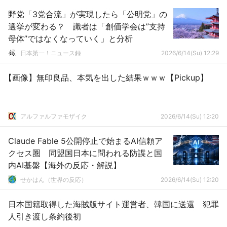
野党「3党合流」が実現したら「公明党」の
選挙が変わる？ 識者は「創価学会は”支持
母体”ではなくなっていく」と分析
日本第一！ニュース録
2026/6/14(Su) 12:29
【画像】無印良品、本気を出した結果ｗｗｗ【Pickup】
アルファルファモザイク
2026/6/14(Su) 12:20
Claude Fable 5公開停止で始まるAI信頼ア
クセス圏 同盟国日本に問われる防諜と国
内AI基盤【海外の反応・解説】
せかはん（世界の反応）
2026/6/14(Su) 12:20
日本国籍取得した海賊版サイト運営者、韓国に送還 犯罪
人引き渡し条約後初