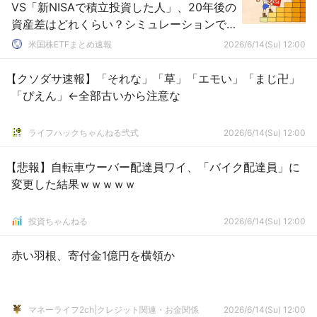
VS「新NISAで積立投資した人」、20年後の
資産差はどれくらい？シミュレーションで
比較・・新NISA、年5％で1217万円（運用
米国株ETFまとめ速報
2026/6/14(Su) 12:00
益497万円）、銀行預金、年0.3％で742万
円前後
【クソダサ速報】「それな」「草」「エモい」「まじ卍」
「ぴえん」←全部古いから注意な
ライフハックちゃんねる弐式
2026/6/14(Su) 12:00
【悲報】自転車ウーバー配達員ワイ、「バイク配達員」に
変更した結果ｗｗｗｗｗ
投資ちゃんねる
2026/6/14(Su) 12:00
赤い羽根、寄付金1億円を横領か
マネーライフ2ch|クレジット関連・お金関係
2026/6/14(Su) 12:00