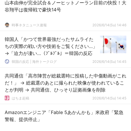
山本由伸が完全試合＆ノーヒットノーラン目前の快投！大
谷翔平は復帰戦で豪快14号
時事ネタニュース速報
2026/6/14(Su) 14:46
韓国人「かつて世界最強だったサムライた
ちの実際の戦い方や技術をご覧ください…」
→「迫力が凄い…（ﾌﾞﾙﾌﾞﾙ」＝韓国の反応
韓国の反応 | 海外トークログ
2026/6/14(Su) 14:45
共同通信「高市陣営が総裁選時に投稿した中傷動画がこれ
だ！」 → 総裁選のあとに撮られた映像が使われているこ
とが判明 → 共同通信、ひっそり証拠画像を削除
はちま起稿
2026/6/14(Su) 14:45
Amazonエンジニア「Fable 5あかんかも」米政府「緊急
警報、提供停止」