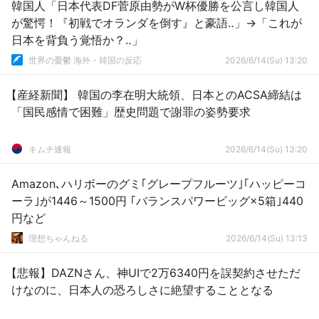
韓国人「日本代表DF菅原由勢がW杯優勝を公言し韓国人
が驚愕！『初戦でオランダを倒す』と豪語‥」→「これが
日本を背負う覚悟か？‥」
世界の憂鬱 海外・韓国の反応
2026/6/14(Su) 13:20
【産経新聞】 韓国の李在明大統領、日本とのACSA締結は
「国民感情で困難」歴史問題で謝罪の姿勢要求
キムチ速報
2026/6/14(Su) 13:20
Amazon､ハリボーのグミ｢グレープフルーツ｣｢ハッピーコ
ーラ｣が1446～1500円 ｢バランスパワービッグ×5箱｣440
円など
理想ちゃんねる
2026/6/14(Su) 13:13
【悲報】DAZNさん、神UIで2万6340円を誤契約させただ
けなのに、日本人の恐ろしさに絶望することとなる