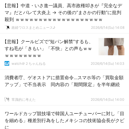
【悲報】中道・いさ進一議員、高市政権叩きが『完全なデ
マ』だとバレて大炎上 → その後の“まさかの行動”に批判
殺到 ｗｗｗｗｗｗｗｗｗｗｗｗｗｗｗｗｗｗｗ
政経ワロスまとめニュース♪
2026/6/14(Su) 14:08
【悲報】クールビズで“短パン解禁”するも、
すね毛が「きもい」「不快」との声もｗｗ
ｗｗｗｗｗｗｗｗ
watch＠２ちゃんねる
2026/6/14(Su) 14:03
消費者庁、ゲオストアに措置命令…スマホ等の「買取金額
アップ」で不当表示 同内容の「期間限定」を半年継続
常識的に考えた
2026/6/14(Su) 14:00
ワールドカップ競技場で韓国人ユーチューバーに対し「目
を細める」種差別行為をしたメキシコの技術協会長がクビ
に