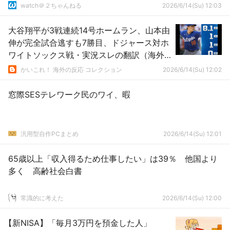
watch＠２ちゃんねる
2026/6/14(Su) 12:03
大谷翔平が3戦連続14号ホームラン、山本由
伸が完全試合逃すも7勝目、ドジャース対ホ
ワイトソックス戦・実況スレの翻訳（海外
の反応）
かいこれ！ 海外の反応 コレクション
2026/6/14(Su) 12:02
窓際SESテレワーク民のワイ、暇
汎用型自作PCまとめ
2026/6/14(Su) 12:01
65歳以上「収入得るため仕事したい」は39％ 他国より
多く 高齢社会白書
常識的に考えた
2026/6/14(Su) 12:00
【新NISA】「毎月3万円を預金した人」