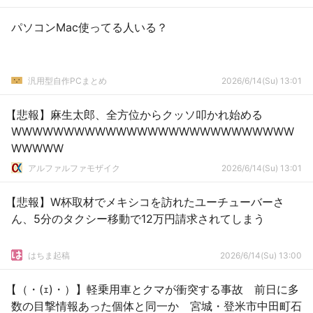
パソコンMac使ってる人いる？
汎用型自作PCまとめ
2026/6/14(Su) 13:01
【悲報】麻生太郎、全方位からクッソ叩かれ始める
WWWWWWWWWWWWWWWWWWWWWWWWWWW
WWWWW
アルファルファモザイク
2026/6/14(Su) 13:01
【悲報】W杯取材でメキシコを訪れたユーチューバーさ
ん、5分のタクシー移動で12万円請求されてしまう
はちま起稿
2026/6/14(Su) 13:00
【（・(ｪ)・）】軽乗用車とクマが衝突する事故 前日に多
数の目撃情報あった個体と同一か 宮城・登米市中田町石