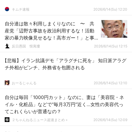
キムチ速報
2026/6/14(Su) 12:20
自分達は散々利用しまくりなのに 〜 共
産党「辺野古事故を政治利用するな！活動
家の暴力映像見せるな！高市ガー！」と事
故を政治利用
反日愚国 恨寓瘻
2026/6/14(Su) 12:15
【悲報】イラン抗議デモ「アラグチに死を」 知日派アラグ
チ外相がピンチ、外務省を包囲される
おーるじゃんる
2026/6/14(Su) 12:10
自分は毎回「1000円カット」なのに、妻は「美容院・ネ
イル・化粧品」などで“毎月3万円”近く…女性の美容代っ
てこれくらいが普通なの？
２ちゃんねるニュース超速まとめ＋
2026/6/14(Su) 12:09