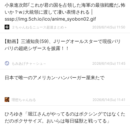
小泉進次郎｢これが君の国を占領した海軍の最強戦艦だ｡怖
いか？w｣大統領に渡して凄い表情される |
sssp://img.5ch.io/ico/anime_syobon02.gif
２ちゃんねるニュース超速まとめ＋
2026/6/14(Su) 11:50
【動画】三浦知良(59)、Jリーグオールスターで現役バリ
バリの超絶シザースを披露！！
もみあげチャ～シュ～
2026/6/14(Su) 11:45
日本で唯一のアメリカン･ハンバーガー屋来たで
理想ちゃんねる
2026/6/14(Su) 11:41
ひろゆき「堀江さんがやってるのはボクシングではなくた
だのボクササイズ。おいらは毎日猛獣と戦ってる」