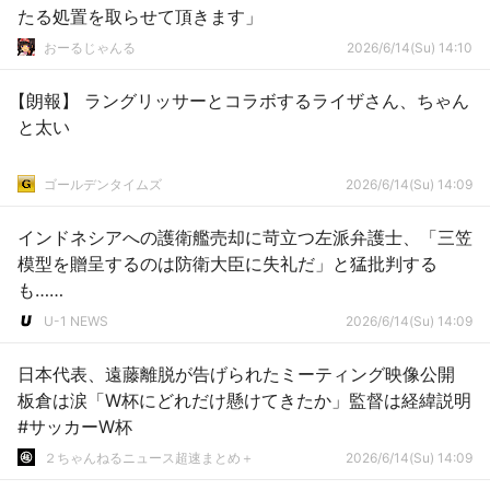
たる処置を取らせて頂きます」
おーるじゃんる
2026/6/14(Su) 14:10
【朗報】 ラングリッサーとコラボするライザさん、ちゃん
と太い
ゴールデンタイムズ
2026/6/14(Su) 14:09
インドネシアへの護衛艦売却に苛立つ左派弁護士、「三笠
模型を贈呈するのは防衛大臣に失礼だ」と猛批判する
も……
U-1 NEWS
2026/6/14(Su) 14:09
日本代表、遠藤離脱が告げられたミーティング映像公開
板倉は涙「W杯にどれだけ懸けてきたか」監督は経緯説明
#サッカーW杯
２ちゃんねるニュース超速まとめ＋
2026/6/14(Su) 14:09