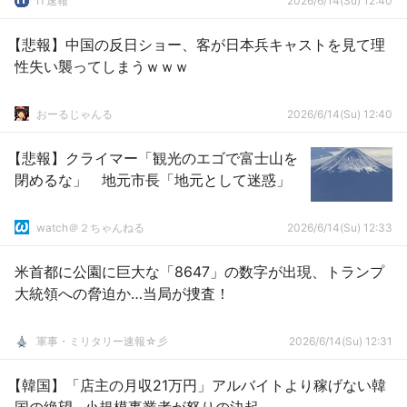
IT速報
2026/6/14(Su) 12:40
【悲報】中国の反日ショー、客が日本兵キャストを見て理
性失い襲ってしまうｗｗｗ
おーるじゃんる
2026/6/14(Su) 12:40
【悲報】クライマー「観光のエゴで富士山を
閉めるな」 地元市長「地元として迷惑」
watch＠２ちゃんねる
2026/6/14(Su) 12:33
米首都に公園に巨大な「8647」の数字が出現、トランプ
大統領への脅迫か…当局が捜査！
軍事・ミリタリー速報☆彡
2026/6/14(Su) 12:31
【韓国】「店主の月収21万円」アルバイトより稼げない韓