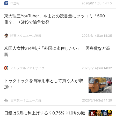
IT速報
2026/6/14(Su) 14:40
東大理三YouTuber、やまとの読書量にツッコミ「500
冊？」→SNSで論争勃発
時事ネタニュース速報
2026/6/14(Su) 14:35
米国人女性の4割が「外国に永住したい」 医療費など高
騰
アルファルファモザイク
2026/6/14(Su) 14:32
トゥクトゥクを自家用車として買う人が増
加中
日本第一！ニュース録
2026/6/14(Su) 14:29
日銀は6月に利上げする？0.75%→1.0%の織