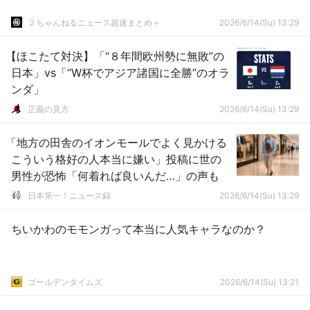
２ちゃんねるニュース超速まとめ＋
2026/6/14(Su) 13:29
【ほこたて対決】「“８年間欧州勢に無敗”の
日本」vs「“W杯でアジア諸国に全勝”のオラ
ンダ」
正義の見方
2026/6/14(Su) 13:29
「地方の田舎のイオンモールでよく見かける
こういう格好の人本当に嫌い」投稿に世の
男性が恐怖「何着れば良いんだ…」の声も
日本第一！ニュース録
2026/6/14(Su) 13:29
ちいかわのモモンガって本当に人気キャラなのか？
ゴールデンタイムズ
2026/6/14(Su) 13:21