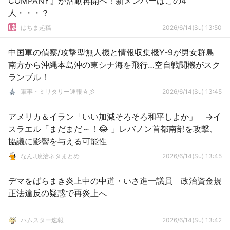
COMPANY』が活動再開へ！新メンバーはこの4
人・・・？
はちま起稿
2026/6/14(Su) 13:50
中国軍の偵察/攻撃型無人機と情報収集機Y-9が男女群島
南方から沖縄本島沖の東シナ海を飛行…空自戦闘機がスク
ランブル！
軍事・ミリタリー速報☆彡
2026/6/14(Su) 13:45
アメリカ＆イラン「いい加減そろそろ和平しよか」 →イ
スラエル「まだまだ～！😂 」レバノン首都南部を攻撃、
協議に影響を与える可能性
なんJ政治ネタまとめ
2026/6/14(Su) 13:45
デマをばらまき炎上中の中道・いさ進一議員 政治資金規
正法違反の疑惑で再炎上へ
ハムスター速報
2026/6/14(Su) 13:42