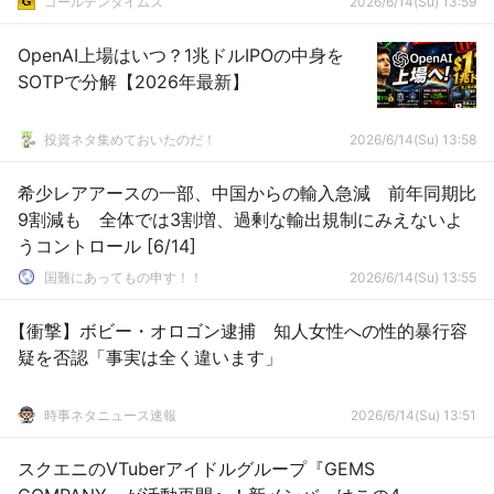
ゴールデンタイムズ
2026/6/14(Su) 13:59
OpenAI上場はいつ？1兆ドルIPOの中身を
SOTPで分解【2026年最新】
投資ネタ集めておいたのだ！
2026/6/14(Su) 13:58
希少レアアースの一部、中国からの輸入急減 前年同期比
9割減も 全体では3割増、過剰な輸出規制にみえないよ
うコントロール [6/14]
国難にあってもの申す！！
2026/6/14(Su) 13:55
【衝撃】ボビー・オロゴン逮捕 知人女性への性的暴行容
疑を否認「事実は全く違います」
時事ネタニュース速報
2026/6/14(Su) 13:51
スクエニのVTuberアイドルグループ『GEMS