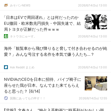
みそパンNEWS
2026/6/14(Su) 13:00
「日本はEVで周回遅れ」とは何だったのか
EU撤回・欧米数兆円損失・中国失速で、結
局トヨタが正解だった件ｗｗｗ
ネトウヨにゅーす。
2026/6/14(Su) 13:00
海外「観覧車から飛び降りると脅して付き合わせるのが純
愛？」みんな号泣する名作を本気で嫌う人たち…？
Ask Reddit まとめ
2026/6/14(Su) 13:00
NVIDIAのCEOを日本に招待、パイプ椅子に
座らせた我が日本。なんでまた来てもらえ
ると思った？ [6/14]
国難にあってもの申す！！
2026/6/14(Su) 12:55
【悲報】文春さん、“独占入手動画”に時系列がおかしい疑