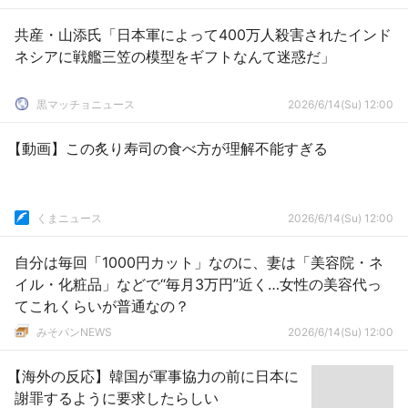
共産・山添氏「日本軍によって400万人殺害されたインド
ネシアに戦艦三笠の模型をギフトなんて迷惑だ」
黒マッチョニュース
2026/6/14(Su) 12:00
【動画】この炙り寿司の食べ方が理解不能すぎる
くまニュース
2026/6/14(Su) 12:00
自分は毎回「1000円カット」なのに、妻は「美容院・ネ
イル・化粧品」などで“毎月3万円”近く…女性の美容代っ
てこれくらいが普通なの？
みそパンNEWS
2026/6/14(Su) 12:00
【海外の反応】韓国が軍事協力の前に日本に
謝罪するように要求したらしい