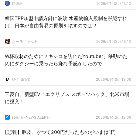
IT速報
2026/6/14(Su) 13:10
韓国TPP加盟申請方針に波紋 水産物輸入規制を黙認すれ
ば、日本が自由貿易の原則を壊すのでは？
おーるじゃんる
2026/6/14(Su) 13:10
W杯取材のためにメキシコを訪れたYoutuber、移動のた
めにタクシーに乗ったら嫌な予感がしたので……
U-1 NEWS
2026/6/14(Su) 13:09
三菱自、新型EV「エクリプス スポーツバック」北米市場
に投入！
ゆめ痛 -NEWS ALERT-
2026/6/14(Su) 13:09
【悲報】豚皮、かつて200円だったものがいまは1円