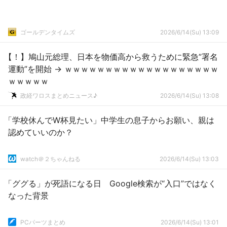
ゴールデンタイムズ
2026/6/14(Su) 13:09
【！】鳩山元総理、日本を物価高から救うために緊急”署名
運動”を開始 → ｗｗｗｗｗｗｗｗｗｗｗｗｗｗｗｗｗｗｗ
ｗｗｗｗｗ
政経ワロスまとめニュース♪
2026/6/14(Su) 13:08
「学校休んでW杯見たい」中学生の息子からお願い、親は
認めていいのか？
watch＠２ちゃんねる
2026/6/14(Su) 13:03
「ググる」が死語になる日 Google検索が“入口”ではなく
なった背景
PCパーツまとめ
2026/6/14(Su) 13:01