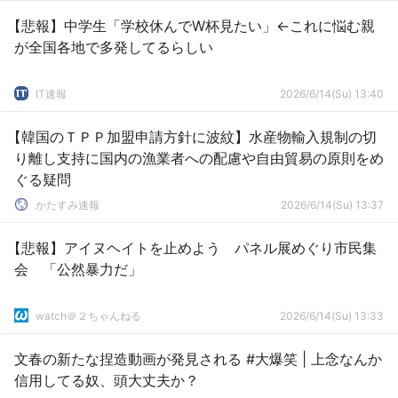
【悲報】中学生「学校休んでW杯見たい」←これに悩む親
が全国各地で多発してるらしい
IT速報
2026/6/14(Su) 13:40
【韓国のＴＰＰ加盟申請方針に波紋】水産物輸入規制の切
り離し支持に国内の漁業者への配慮や自由貿易の原則をめ
ぐる疑問
かたすみ速報
2026/6/14(Su) 13:37
【悲報】アイヌヘイトを止めよう パネル展めぐり市民集
会 「公然暴力だ」
watch＠２ちゃんねる
2026/6/14(Su) 13:33
文春の新たな捏造動画が発見される #大爆笑 | 上念なんか
信用してる奴、頭大丈夫か？