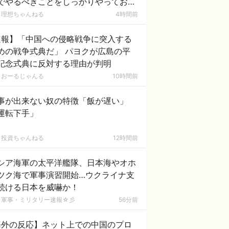
でやるべきことをしっかりやっておく
とが大事｣
理想ちゃんねる
4時間前
速報】「中国への侵略戦争に突入する
めの戦争式典だ」 パヨクが広島の平
記念式典に反対する理由が判明
おーるじゃんる
10時間前
事が出来ない奴の特徴「飯が遅い」
運転下手」
投資ちゃんねる
12時間前
シア海軍の太平洋艦隊、日本海やオホ
ツク海で軍事演習開始…ウクライナ支
続ける日本を威嚇か！
軍事・ミリタリー速報☆彡
56分前
海外の反応】ネット上での中国のプロ