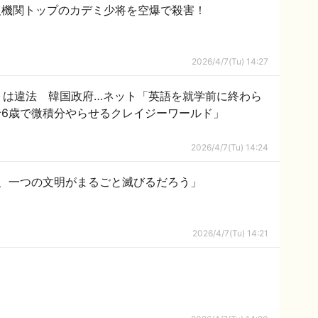
報機関トップのカデミ少将を空爆で殺害！
2026/4/7(Tu) 14:27
トは違法 韓国政府…ネット「英語を就学前に終わら
6歳で微積分やらせるクレイジーワールド」
2026/4/7(Tu) 14:24
、一つの文明がまるごと滅びるだろう」
2026/4/7(Tu) 14:21