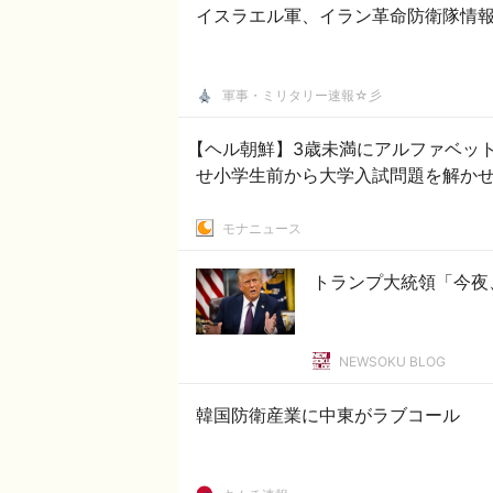
イスラエル軍、イラン革命防衛隊情
軍事・ミリタリー速報☆彡
【ヘル朝鮮】3歳未満にアルファベッ
せ小学生前から大学入試問題を解かせ
モナニュース
トランプ大統領「今夜
NEWSOKU BLOG
韓国防衛産業に中東がラブコール