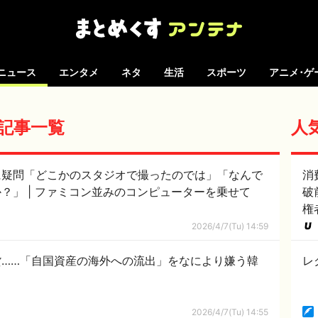
ニュース
エンタメ
ネタ
生活
スポーツ
アニメ･ゲ
 の記事一覧
人
に疑問「どこかのスタジオで撮ったのでは」「なんで
消
宇宙なのに国旗がたなびいているのか？」 | ファミコン並みのコンピューターを乗せて
破
権
2026/4/7(Tu) 14:59
……「自国資産の海外への流出」をなにより嫌う韓
レ
2026/4/7(Tu) 14:55