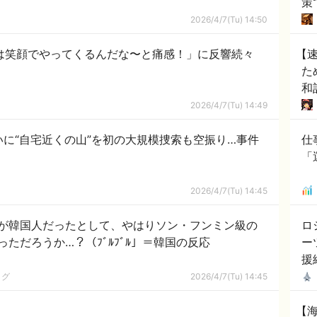
策
こ
2026/4/7(Tu) 14:50
は笑顔でやってくるんだな〜と痛感！」に反響続々
【
た
和
2026/4/7(Tu) 14:49
いに“自宅近くの山”を初の大規模捜索も空振り…事件
仕
「
2026/4/7(Tu) 14:45
が韓国人だったとして、やはりソン・フンミン級の
ロ
ただろうか…？（ﾌﾞﾙﾌﾞﾙ」＝韓国の反応
ー
援
ログ
2026/4/7(Tu) 14:45
【