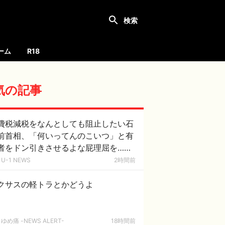
ーム
R18
気の記事
費税減税をなんとしても阻止したい石
前首相、「何いってんのこいつ」と有
者をドン引きさせるよな屁理屈を……
U-1 NEWS
2時間前
クサスの軽トラとかどうよ
ゆめ痛 -NEWS ALERT-
18時間前