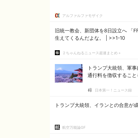
アルファルファモザイク
旧統一教会、新団体を8日設立へ 「FFWPU」、清算手
生えてくるんだよな。 | >>1-10
２ちゃんねるニュース超速まとめ＋
トランプ大統領、軍事
通行料を徴収すること
日本第一！ニュース録
トランプ大統領、イランとの合意が
航空万能論GF