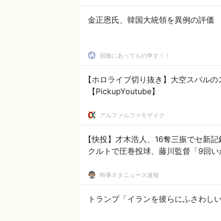
金正恩氏、韓国大統領を異例の評価 
国難にあってもの申す！！
【ホロライブ切り抜き】大空スバルの
【PickupYoutube】
アルファルファモザイク
【快投】才木浩人、16奪三振でセ新記
クルトで圧巻投球、藤川監督「9回い
時事ネタニュース速報
トランプ「イランを彼らにふさわし