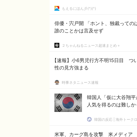
もえるにほん彡(^)(^)
俳優・宍戸開 「ホント、独裁っての
誰のことかは言及せず
２ちゃんねるニュース超速まとめ＋
【速報】小6男児行方不明15日目 つ
性の見方強まる
時事ネタニュース速報
韓国人「仮に大谷翔平
人気を得るのは難しかっ
韓国の反応 | 海外トーク
米軍、カーグ島を攻撃 米メディア