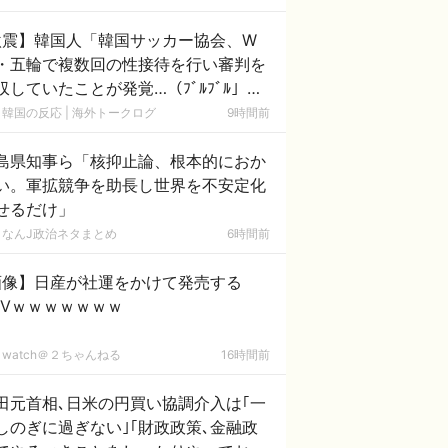
激震】韓国人「韓国サッカー協会、W
・五輪で複数回の性接待を行い審判を
収していたことが発覚…（ﾌﾞﾙﾌﾞﾙ」＝
国の反応
韓国の反応 | 海外トークログ
9時間前
島県知事ら「核抑止論、根本的におか
い。軍拡競争を助長し世界を不安定化
せるだけ」
なんJ政治ネタまとめ
6時間前
画像】日産が社運をかけて発売する
UVｗｗｗｗｗｗｗ
watch＠２ちゃんねる
16時間前
田元首相､日米の円買い協調介入は｢一
しのぎに過ぎない｣｢財政政策､金融政