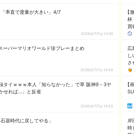
「率直で度量が大きい」4/7
【
杯
買
韓
2026/4/7(Tu) 14:55
スーパーマリオワールド珍プレーまとめ
広
し
さ
2026/4/7(Tu) 14:54
録タイｗｗｗ本人「知らなかった」で草 阪神9－3ヤ
【
かせれば…」と反省
S
2026/4/7(Tu) 14:53
い石器時代に戻してやる」
岸
時