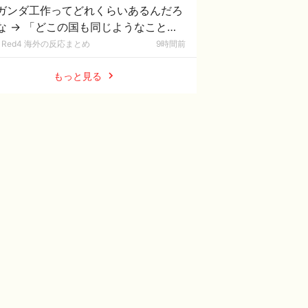
ガンダ工作ってどれくらいあるんだろ
な → 「どこの国も同じようなことを
ってるよな」「中国に関する情報はマ
Red4 海外の反応まとめ
9時間前
で両極端なものしかない」
もっと見る