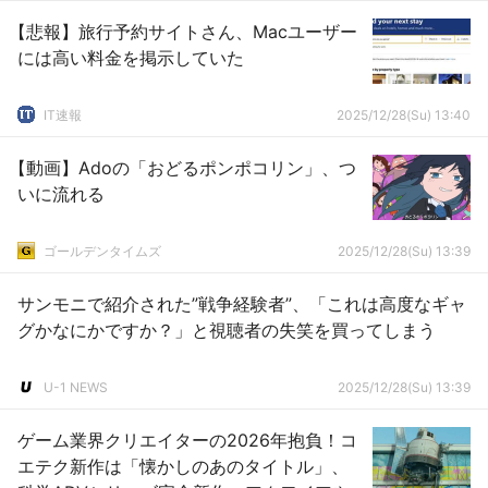
【悲報】旅行予約サイトさん、Macユーザー
には高い料金を掲示していた
IT速報
2025/12/28(Su) 13:40
【動画】Adoの「おどるポンポコリン」、つ
いに流れる
ゴールデンタイムズ
2025/12/28(Su) 13:39
サンモニで紹介された”戦争経験者”、「これは高度なギャ
グかなにかですか？」と視聴者の失笑を買ってしまう
U-1 NEWS
2025/12/28(Su) 13:39
ゲーム業界クリエイターの2026年抱負！コ
エテク新作は「懐かしのあのタイトル」、