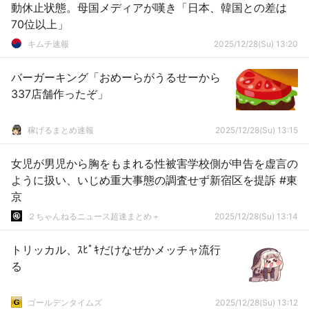
動休止状態。母国メディアが嘆き「日本、韓国との差は
70位以上」
キムチ速報
2025/12/28(Su) 13:20
バーガーキング「おめーらがうるせーから
337店舗作ったぞ」
稼げるまとめ速報
2025/12/28(Su) 13:15
女児が男児から胸をもまれる性被害学校側が申告を虚言の
ように扱い、いじめ重大事態の調査せず新宿区を提訴 #東
京
２ちゃんねるニュース超速まとめ＋
2025/12/28(Su) 13:14
トリッカル、ｽﾋﾟｷだけなぜかメッチャ流行
る
ゴールデンタイムズ
2025/12/28(Su) 13:12