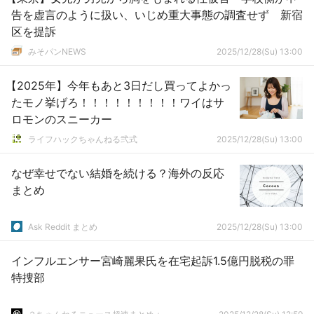
告を虚言のように扱い、いじめ重大事態の調査せず 新宿
区を提訴
みそパンNEWS
2025/12/28(Su) 13:00
【2025年】今年もあと3日だし買ってよかっ
たモノ挙げろ！！！！！！！！！ワイはサ
ロモンのスニーカー
ライフハックちゃんねる弐式
2025/12/28(Su) 13:00
なぜ幸せでない結婚を続ける？海外の反応
まとめ
Ask Reddit まとめ
2025/12/28(Su) 13:00
インフルエンサー宮崎麗果氏を在宅起訴1.5億円脱税の罪
特捜部