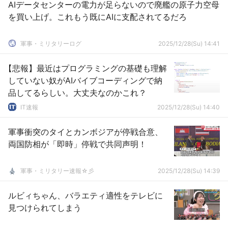
AIデータセンターの電力が足らないので廃艦の原子力空母
を買い上げ。これもう既にAIに支配されてるだろ
軍事・ミリタリーログ
2025/12/28(Su) 14:41
【悲報】最近はプログラミングの基礎も理解
していない奴がAIバイブコーディングで納
品してるらしい。大丈夫なのかこれ？
IT速報
2025/12/28(Su) 14:40
軍事衝突のタイとカンボジアが停戦合意、
両国防相が「即時」停戦で共同声明！
軍事・ミリタリー速報☆彡
2025/12/28(Su) 14:39
ルビィちゃん、バラエティ適性をテレビに
見つけられてしまう