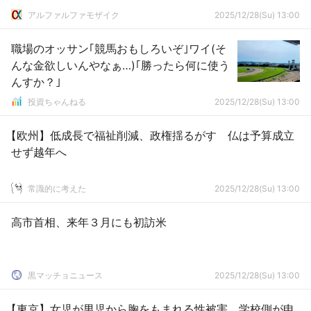
アルファルファモザイク
2025/12/28(Su) 13:00
職場のオッサン｢競馬おもしろいぞ｣ワイ(そ
んな金欲しいんやなぁ…)｢勝ったら何に使う
んすか？｣
投資ちゃんねる
2025/12/28(Su) 13:00
【欧州】低成長で福祉削減、政権揺るがす 仏は予算成立
せず越年へ
常識的に考えた
2025/12/28(Su) 13:00
高市首相、来年３月にも初訪米
黒マッチョニュース
2025/12/28(Su) 13:00
【東京】女児が男児から胸をもまれる性被害 学校側が申