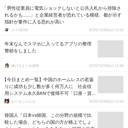
「男性従業員に電気ショックしないと公共入札から排除さ
れるかも……」と企業経営者が恐れている模様、都が示す
指針が要件に入る恐れが高い
U-1 NEWS
2025/12/28(Su) 12:39
年末なんでスマホに入ってるアプリの整理
整頓をしました
稼げるまとめ速報
2025/12/28(Su) 12:38
【今日まとめ一覧】中国のホームレスの若返
りに成功も少し数が多く何万人に 社会信
用システム永久BANで復帰不可「口座・賃
貸・デジ通貨」
おーるじゃんる
2025/12/28(Su) 12:36
韓国人「日本vs韓国、この分野の規模で比
較した場合、どちらの国の方が格上でしょ