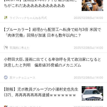
ちがこれだあああああああああああ
ライフハックちゃんねる弐式
2025/12/28(Su) 14:00
【ブルーカラー】経理から配管工へ転身で給与3倍 米国で
『肉体労働』回帰が加速 日本も数年以内に？
常識的に考えた
2025/12/28(Su) 14:00
小野田大臣､漫画に出てくる卑弥呼を見て政治家になると
決意したと判明 偏差値35脅威のメカニズム
黒マッチョニュース
2025/12/28(Su) 14:00
【朗報】児ポ教員グループの小瀬村史也先生
(37)、再再再再再再再逮捕ｗｗｗｗｗｗｗ