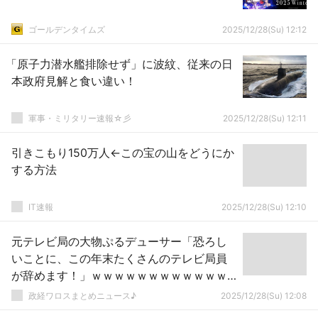
ゴールデンタイムズ
2025/12/28(Su) 12:12
「原子力潜水艦排除せず」に波紋、従来の日
本政府見解と食い違い！
軍事・ミリタリー速報☆彡
2025/12/28(Su) 12:11
引きこもり150万人←この宝の山をどうにか
する方法
IT速報
2025/12/28(Su) 12:10
元テレビ局の大物ぷるデューサー「恐ろし
いことに、この年末たくさんのテレビ局員
が辞めます！」ｗｗｗｗｗｗｗｗｗｗｗｗ
ｗｗｗｗｗ
政経ワロスまとめニュース♪
2025/12/28(Su) 12:08