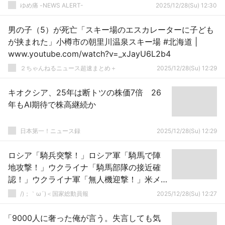
ゆめ痛 -NEWS ALERT-
2025/12/28(Su) 12:30
男の子（5）が死亡「スキー場のエスカレーターに子ども
が挟まれた」小樽市の朝里川温泉スキー場 #北海道 |
www.youtube.com/watch?v=_xJayU6L2b4
２ちゃんねるニュース超速まとめ＋
2025/12/28(Su) 12:29
キオクシア、25年は断トツの株価7倍 26
年もAI期待で株高継続か
日本第一！ニュース録
2025/12/28(Su) 12:29
ロシア「騎兵突撃！」ロシア軍「騎馬で陣
地攻撃！」ウクライナ「騎馬部隊の接近確
認！」ウクライナ軍「無人機迎撃！」米メ
ディア「ﾄﾞﾛｰﾝのある第一次大戦(ｳ露戦争」
/)；｀ω´)＜国家総動員報
2025/12/28(Su) 12:27
→
「9000人に奢った俺が言う。失言しても気