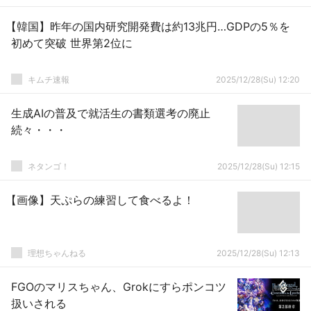
【韓国】昨年の国内研究開発費は約13兆円…GDPの5％を
初めて突破 世界第2位に
キムチ速報
2025/12/28(Su) 12:20
生成AIの普及で就活生の書類選考の廃止
続々・・・
ネタンゴ！
2025/12/28(Su) 12:15
【画像】天ぷらの練習して食べるよ！
理想ちゃんねる
2025/12/28(Su) 12:13
FGOのマリスちゃん、Grokにすらポンコツ
扱いされる