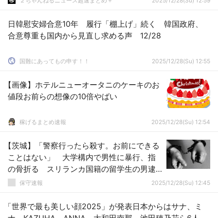
２ちゃんねるニュース超速まとめ＋
2025/12/28(Su) 12:59
日韓慰安婦合意10年 履行「棚上げ」続く 韓国政府、
合意尊重も国内から見直し求める声 12/28
国難にあってもの申す！！
2025/12/28(Su) 12:55
【画像】ホテルニューオータニのケーキのお
値段お前らの想像の10倍やばい
稼げるまとめ速報
2025/12/28(Su) 12:54
【茨城】「警察行ったら殺す。お前にできる
ことはない」 大学構内で男性に暴行、指
の骨折る スリランカ国籍の留学生の男逮
捕
保守速報
2025/12/28(Su) 12:45
「世界で最も美しい顔2025」が発表日本からはサナ、ミ