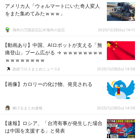
アメリカ人「ウォルマートにいた奇人変人
をまた集めてみたｗｗｗ」
海外の万国反応記＠海外の反応
2025/12/28(Su) 14:11
【動画あり】中国、AIロボットが支える「無
痛登山」ブーム広がる → ｗｗｗｗｗｗｗｗ
ｗｗｗｗｗｗｗｗ
政経ワロスまとめニュース♪
2025/12/28(Su) 14:08
【画像】カロリーの化け物、発見される
稼げるまとめ速報
2025/12/28(Su) 14:08
【速報】ロシア、「台湾有事が発生した場合
は中国を支援する」と発表