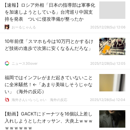
【速報】ロシア外相「日本の指導部は軍事化
を加速しようとしている」台湾巡り中国支
持を発表 ついに侵攻準備が整ったか
おーるじゃんる
2025/12/28(Su) 12:06
10年前僕「スマホも今は10万円とかするけ
ど技術の進歩で次第に安くなるんだろな」
ニュース30over
2025/12/28(Su) 12:05
福岡ではインフレがまだ起きていないこと
に全米騒然！←「あまり美味しそうじゃな
い」（海外の反応）
海外さんいらっしゃい 海外の反応
2025/12/28(Su) 12:04
【動画】GACKTにドーナツを16個以上差し
入れしようとしたオッサン、大炎上ｗｗｗ
ｗｗｗｗｗｗ