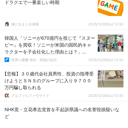
ドラクエで一番楽しい時期
稼げるまとめ速報
2025/12/28(Su) 13:30
韓国人「ソニーが670億円を投じて『スヌー
ピー』を買収！ソニーが米国の国民的キャ
ラクターを子会社化した理由とは？」
→「まさにIP帝国‥（ﾌﾞﾙﾌﾞﾙ」
世界の憂鬱 海外・韓国の反応
2025/12/28(Su) 13:30
【悲報】３０歳代会社員男性、投資の指導受
けようとＳＮＳのグループに入り９７００
万円騙し取られる
アルファルファモザイク
2025/12/28(Su) 13:30
NHK党・立花孝志党首を不起訴県議への名誉毀損疑いな
ど