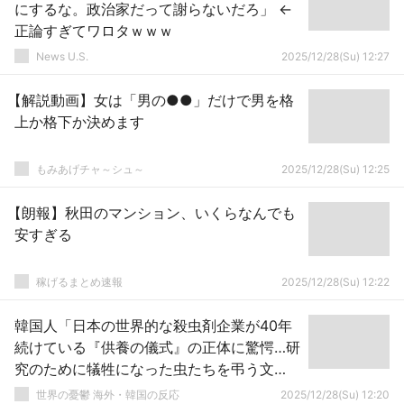
にするな。政治家だって謝らないだろ」 ←
正論すぎてワロタｗｗｗ
News U.S.
2025/12/28(Su) 12:27
【解説動画】女は「男の●●」だけで男を格
上か格下か決めます
もみあげチャ～シュ～
2025/12/28(Su) 12:25
【朗報】秋田のマンション、いくらなんでも
安すぎる
稼げるまとめ速報
2025/12/28(Su) 12:22
韓国人「日本の世界的な殺虫剤企業が40年
続けている『供養の儀式』の正体に驚愕…研
究のために犠牲になった虫たちを弔う文
化」→「ガチで信じられない」
世界の憂鬱 海外・韓国の反応
2025/12/28(Su) 12:20