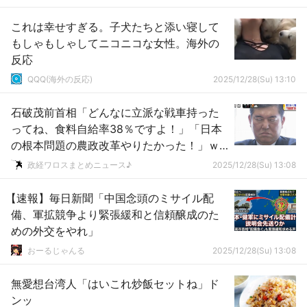
これは幸せすぎる。子犬たちと添い寝して
もしゃもしゃしてニコニコな女性。海外の
反応
QQQ(海外の反応)
2025/12/28(Su) 13:10
石破茂前首相「どんなに立派な戦車持った
ってね、食料自給率38％ですよ！」「日本
の根本問題の農政改革やりたかった！」ｗ
ｗｗｗｗｗｗｗｗｗｗｗｗｗｗｗｗ
政経ワロスまとめニュース♪
2025/12/28(Su) 13:08
【速報】毎日新聞「中国念頭のミサイル配
備、軍拡競争より緊張緩和と信頼醸成のた
めの外交をやれ」
おーるじゃんる
2025/12/28(Su) 13:08
無愛想台湾人「はいこれ炒飯セットね」ド
ンッ