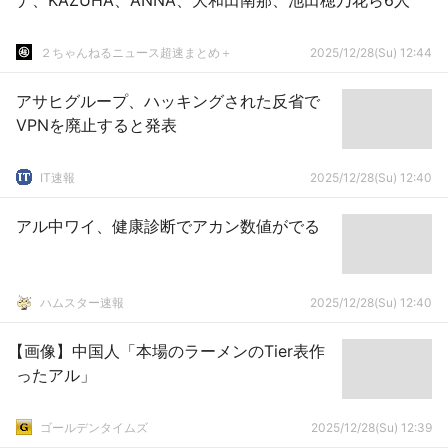
ナ、KAZUHA、ANNA、大和田南那、池田穂乃花ら6人
２ちゃんねるニュース超速まとめ＋
2025/12/28(Su) 12:44
アサヒグループ、ハッキングされた反省で
VPNを廃止すると発表
IT速報
2025/12/28(Su) 12:40
アル中ワイ、健康診断でアカン数値がでる
ハムスター速報
2025/12/28(Su) 12:40
【画像】中国人「本場のラーメンのTier表作
ったアル」
ゴールデンタイムズ
2025/12/28(Su) 12:39