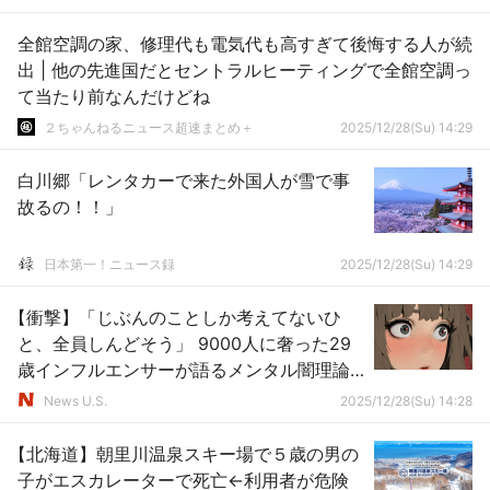
全館空調の家、修理代も電気代も高すぎて後悔する人が続
出 | 他の先進国だとセントラルヒーティングで全館空調っ
て当たり前なんだけどね
２ちゃんねるニュース超速まとめ＋
2025/12/28(Su) 14:29
白川郷「レンタカーで来た外国人が雪で事
故るの！！」
日本第一！ニュース録
2025/12/28(Su) 14:29
【衝撃】「じぶんのことしか考えてないひ
と、全員しんどそう」 9000人に奢った29
歳インフルエンサーが語るメンタル闇理論
ｗｗ
News U.S.
2025/12/28(Su) 14:28
【北海道】朝里川温泉スキー場で５歳の男の
子がエスカレーターで死亡←利用者が危険