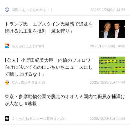
国難にあってもの申す！！
2025/12/28(Su) 14:55
トランプ氏 エプスタイン氏疑惑で追及を
続ける民主党を批判「魔女狩り」
もえるにほん彡(^)(^)
2025/12/28(Su) 14:50
【公人】小野田紀美大臣「内輪のフォロワー
向けに呟いてるのにいちいちニュースにし
て晒し上げるな！」
なんJ政治ネタまとめ
2025/12/28(Su) 14:44
東京・多摩動物公園で脱走のオオカミ園内で職員が捕獲け
が人なし #速報
２ちゃんねるニュース超速まとめ＋
2025/12/28(Su) 14:44