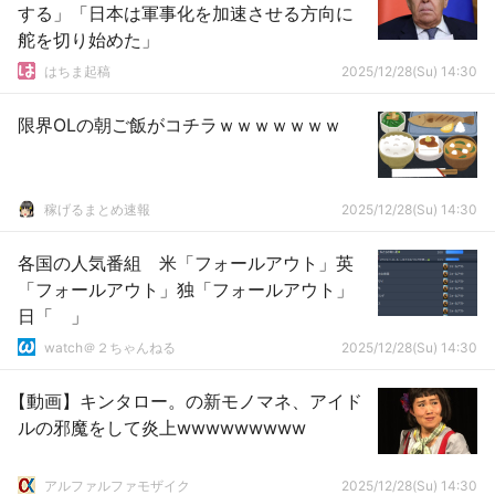
する」「日本は軍事化を加速させる方向に
舵を切り始めた」
はちま起稿
2025/12/28(Su) 14:30
限界OLの朝ご飯がコチラｗｗｗｗｗｗｗ
稼げるまとめ速報
2025/12/28(Su) 14:30
各国の人気番組 米「フォールアウト」英
「フォールアウト」独「フォールアウト」
日「 」
watch＠２ちゃんねる
2025/12/28(Su) 14:30
【動画】キンタロー。の新モノマネ、アイド
ルの邪魔をして炎上wwwwwwwww
アルファルファモザイク
2025/12/28(Su) 14:30