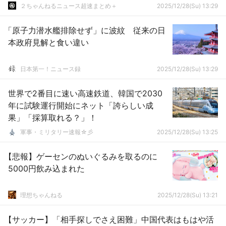
２ちゃんねるニュース超速まとめ＋
2025/12/28(Su) 13:29
「原子力潜水艦排除せず」に波紋 従来の日
本政府見解と食い違い
日本第一！ニュース録
2025/12/28(Su) 13:29
世界で2番目に速い高速鉄道、韓国で2030
年に試験運行開始にネット「誇らしい成
果」「採算取れる？」！
軍事・ミリタリー速報☆彡
2025/12/28(Su) 13:25
【悲報】ゲーセンのぬいぐるみを取るのに
5000円飲み込まれた
理想ちゃんねる
2025/12/28(Su) 13:21
【サッカー】「相手探しでさえ困難」中国代表はもはや活