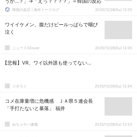
うか…？」→「えっ？？？？」＝韓国の反応
韓国の反応 | 海外トークログ
2025/12/28(Su) 12:35
ワイイケメン、腹だけビールっぱらで咽び
泣く
ニュース30over
2025/12/28(Su) 12:35
【悲報】VR、ワイ以外誰も使ってない…
ジオろぐ
2025/12/28(Su) 12:34
コメ在庫量増に危機感 ＪＡ県５連会長
「手打たないと暴落」 福井
めちゃヤバ速報
2025/12/28(Su) 12:33