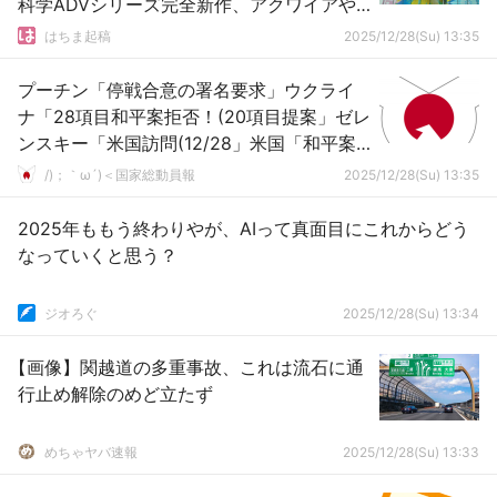
科学ADVシリーズ完全新作、アクワイアや
CC2も新作発表予定などなど
はちま起稿
2025/12/28(Su) 13:35
プーチン「停戦合意の署名要求」ウクライ
ナ「28項目和平案拒否！(20項目提案」ゼレ
ンスキー「米国訪問(12/28」米国「和平案
協議！」ゼレンスキー「支持率回復」→
/)；｀ω´)＜国家総動員報
2025/12/28(Su) 13:35
2025年ももう終わりやが、AIって真面目にこれからどう
なっていくと思う？
ジオろぐ
2025/12/28(Su) 13:34
【画像】関越道の多重事故、これは流石に通
行止め解除のめど立たず
めちゃヤバ速報
2025/12/28(Su) 13:33