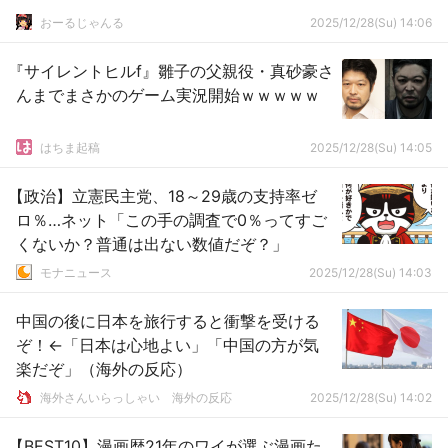
おーるじゃんる
2025/12/28(Su) 14:06
『サイレントヒルf』雛子の父親役・真砂豪さ
んまでまさかのゲーム実況開始ｗｗｗｗｗ
はちま起稿
2025/12/28(Su) 14:05
【政治】立憲民主党、18～29歳の支持率ゼ
ロ％…ネット「この手の調査で0％ってすご
くないか？普通は出ない数値だぞ？」
モナニュース
2025/12/28(Su) 14:03
中国の後に日本を旅行すると衝撃を受ける
ぞ！←「日本は心地よい」「中国の方が気
楽だぞ」（海外の反応）
海外さんいらっしゃい 海外の反応
2025/12/28(Su) 14:02
【BEST10】漫画歴21年のワイが選ぶ漫画た