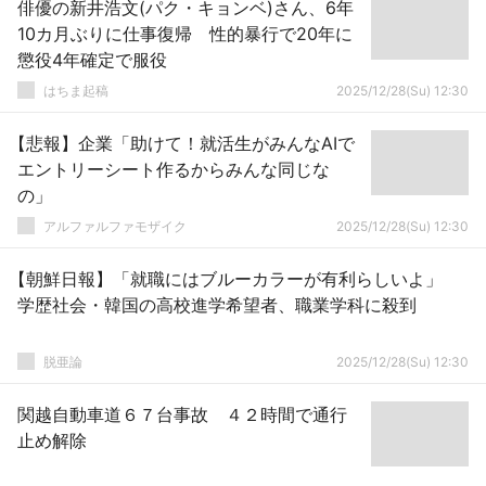
俳優の新井浩文(パク・キョンベ)さん、6年
10カ月ぶりに仕事復帰 性的暴行で20年に
懲役4年確定で服役
はちま起稿
2025/12/28(Su) 12:30
【悲報】企業「助けて！就活生がみんなAIで
エントリーシート作るからみんな同じな
の」
アルファルファモザイク
2025/12/28(Su) 12:30
【朝鮮日報】「就職にはブルーカラーが有利らしいよ」
学歴社会・韓国の高校進学希望者、職業学科に殺到
脱亜論
2025/12/28(Su) 12:30
関越自動車道６７台事故 ４２時間で通行
止め解除