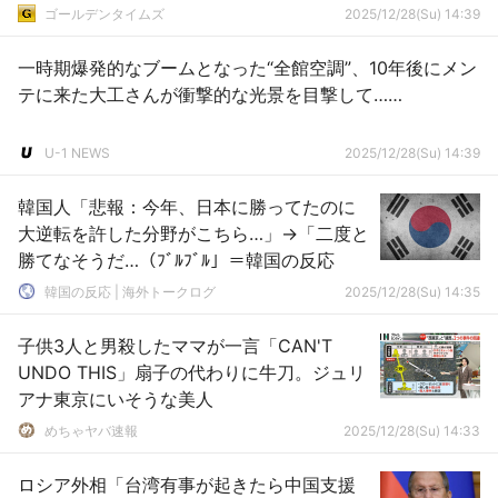
ゴールデンタイムズ
2025/12/28(Su) 14:39
一時期爆発的なブームとなった“全館空調”、10年後にメン
テに来た大工さんが衝撃的な光景を目撃して……
U-1 NEWS
2025/12/28(Su) 14:39
韓国人「悲報：今年、日本に勝ってたのに
大逆転を許した分野がこちら…」→「二度と
勝てなそうだ…（ﾌﾞﾙﾌﾞﾙ」＝韓国の反応
韓国の反応 | 海外トークログ
2025/12/28(Su) 14:35
子供3人と男殺したママが一言「CAN'T
UNDO THIS」扇子の代わりに牛刀。ジュリ
アナ東京にいそうな美人
めちゃヤバ速報
2025/12/28(Su) 14:33
ロシア外相「台湾有事が起きたら中国支援