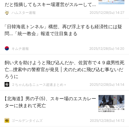
だと指摘してもスキー場運営がスルーして
いた事が判明
ハムスター速報
2025/12/28(Su) 14:27
「日韓海底トンネル」構想、再び浮上するも経済性には疑
問…「統一教会」報道で注目集まる
キムチ速報
2025/12/28(Su) 14:20
飼い犬を助けようと飛び込んだか、佐賀市で４９歳男性死
亡…捜索中の警察官が発見 | 犬のために飛び込む事ないだ
ろうに
２ちゃんねるニュース超速まとめ＋
2025/12/28(Su) 14:14
【北海道】男の子(5)、スキー場のエスカレー
ターに挟まれて死亡
ゴールデンタイムズ
2025/12/28(Su) 14:12