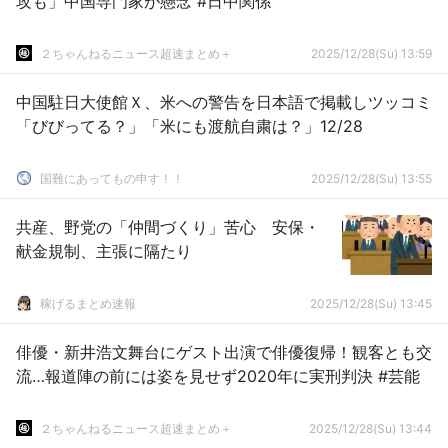
攻も」中国専門家が懸念 #日中関係
２ちゃんねるニュース超速まとめ＋
2025/12/28(Su) 13:59
中国駐日大使館Ｘ、米への警告を日本語で掲載しツッコミ
「びびってる？」「米にも渡航自粛は？」12/28
国難にあってもの申す！！
2025/12/28(Su) 13:55
共産、野党の「仲間づくり」苦心 安保・
献金規制、主張に隔たり
稼げるまとめ速報
2025/12/28(Su) 13:45
俳優・新井浩文舞台にゲスト出演で俳優復帰！観客とも交
流…報道陣の前には姿を見せず2020年に実刑判決 #芸能
２ちゃんねるニュース超速まとめ＋
2025/12/28(Su) 13:44