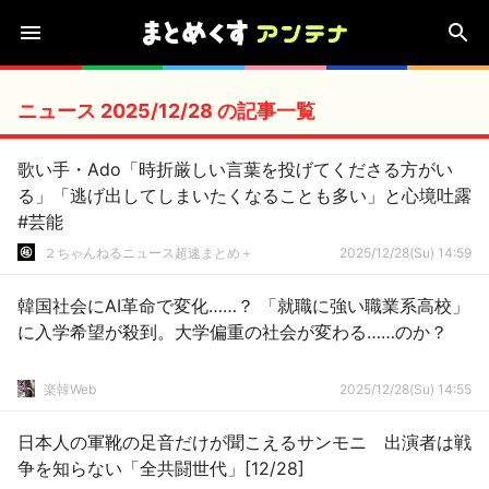
ニュース 2025/12/28 の記事一覧
歌い手・Ado「時折厳しい言葉を投げてくださる方がい
る」「逃げ出してしまいたくなることも多い」と心境吐露
#芸能
２ちゃんねるニュース超速まとめ＋
2025/12/28(Su) 14:59
韓国社会にAI革命で変化……？ 「就職に強い職業系高校」
に入学希望が殺到。大学偏重の社会が変わる……のか？
楽韓Web
2025/12/28(Su) 14:55
日本人の軍靴の足音だけが聞こえるサンモニ 出演者は戦
争を知らない「全共闘世代」[12/28]