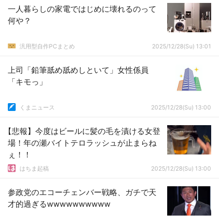
一人暮らしの家電ではじめに壊れるのって
何や？
汎用型自作PCまとめ
2025/12/28(Su) 13:01
上司「鉛筆舐め舐めしといて」女性係員
「キモっ」
くまニュース
2025/12/28(Su) 13:00
【悲報】今度はビールに髪の毛を漬ける女登
場！年の瀬バイトテロラッシュが止まらね
ぇ！！
はちま起稿
2025/12/28(Su) 13:00
参政党のエコーチェンバー戦略、ガチで天
才的過ぎるwwwwwwwwww