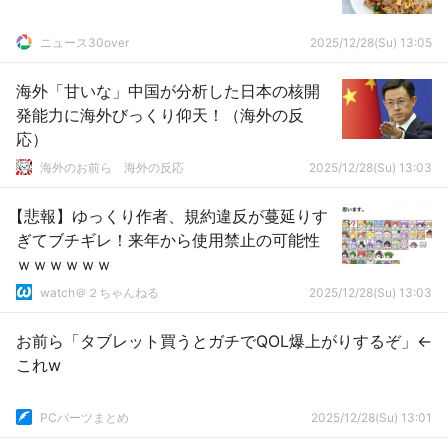
ニュース30over
2025/12/28(Su) 13:05
海外「甘いな」中国が分析した日本の核開
発能力に海外びっくり仰天！（海外の反
応）
海外のお前ら 海外の反応
2025/12/28(Su) 13:03
【悲報】ゆっくり作者、規約違反が蔓延りす
ぎてブチギレ！来年から使用禁止の可能性
ｗｗｗｗｗｗ
watch＠２ちゃんねる
2025/12/28(Su) 13:03
お前ら「タブレット買うとガチでQOL爆上がりするぞ」←
これw
PCパーツまとめ
2025/12/28(Su) 13:01