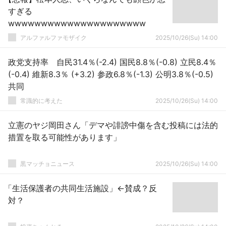
すぎる
wwwwwwwwwwwwwwwwwwwww
アルファルファモザイク
2025/10/26(Su) 14:00
政党支持率 自民31.4％(-2.4) 国民8.8％(-0.8) 立民8.4％
(-0.4) 維新8.3％ (+3.2) 参政6.8％(-1.3) 公明3.8％(-0.5)
共同
常識的に考えた
2025/10/26(Su) 14:00
立憲のヤジ岡田さん「デマや誹謗中傷を含む投稿には法的
措置を取る可能性があります」
黒マッチョニュース
2025/10/26(Su) 14:00
「生活保護者の共同生活施設」←賛成？反
対？