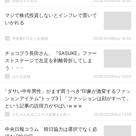
投資ちゃんねる
2025/10/26(Su) 14:00
マジで株式投資しないとインフレで置いて
いかれる
米国株ETFまとめ速報
2025/10/26(Su) 14:00
チョコプラ長田さん、『SASUKE』ファー
ストステージで左足を剥離骨折してしま
う・・・
はちま起稿
2025/10/26(Su) 14:00
「ダサい中年男性」がまず買うべき“印象が激変するファッ
ションアイテム“トップ3 | 「ファッションは顔がすべて」
という記事の説得力がやばいｗｗｗ
２ちゃんねるニュース超速まとめ＋
2025/10/26(Su) 13:59
中央日報コラム 韓日協力は選択でなく必