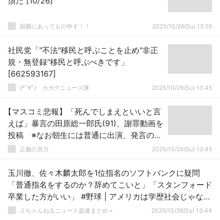
須だ [10/26]
国難にあってもの申す！！
2025/10/26(Su) 13:55
社民党「"不法"移民と呼ぶことを止め"非正
規・無登録"移民と呼ぶべきです」
[662593167]
(*ﾟ∀ﾟ)ゞカガクニュース隊
2025/10/26(Su) 13:45
【マスコミ悲報】「死んでしまえといいと言
えば」暴言の田原総一郎氏(91)、謝罪動画を
投稿 ※なお朝生には普通に出演、発言の件
には触れず
正義の見方
2025/10/26(Su) 13:45
玉川徹、佐々木麟太郎を1位指名のソフトバンクに疑問
「普通指名をするのか？辞めてこいと」「スタンフォード
卒業した方がいい」 #野球 | アメリカは学歴社会じゃない
から
２ちゃんねるニュース超速まとめ＋
2025/10/26(Su) 13:44