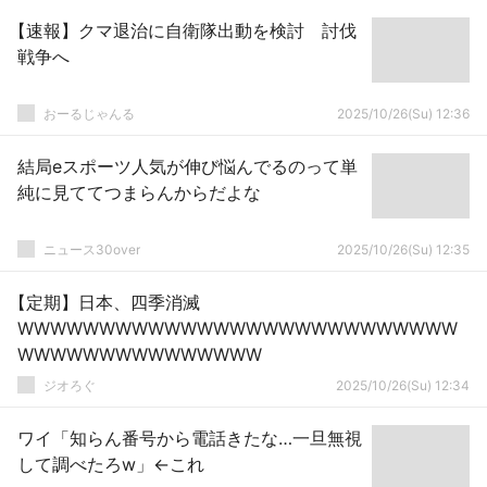
【速報】クマ退治に自衛隊出動を検討 討伐
戦争へ
おーるじゃんる
2025/10/26(Su) 12:36
結局eスポーツ人気が伸び悩んでるのって単
純に見ててつまらんからだよな
ニュース30over
2025/10/26(Su) 12:35
【定期】日本、四季消滅
WWWWWWWWWWWWWWWWWWWWWWWWWWW
WWWWWWWWWWWWWWW
ジオろぐ
2025/10/26(Su) 12:34
ワイ「知らん番号から電話きたな…一旦無視
して調べたろw」←これ