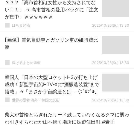
？？？「高市首相は女性から支持されてな
い！！」 → 高市首相の愛用バッグに「注文
が集中」ｗｗｗｗｗｗ
はちま起稿
2025/10/26(Su) 13:30
【画像】電気自動車とガソリン車の維持費比
較
稼げるまとめ速報
2025/10/26(Su) 13:30
韓国人「日本の大型ロケットH3が打ち上げ
成功！新型宇宙船HTV-Xに“酒醸造装置”まで
搭載」→「まさか宇宙醸造とは…（ﾌﾞﾙﾌﾞﾙ」
世界の憂鬱 海外・韓国の反応
2025/10/26(Su) 13:30
柴犬が首輪とちぎれたリード残していなくなるクマに襲わ
れ引きずられたか山へ続く場所に足跡住田町 #岩手