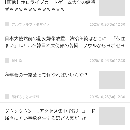
【画像】ホロライブカードゲーム大会の優勝
者ｗｗｗｗｗｗｗｗｗｗｗｗ
アルファルファモザイク
2025/10/26(Su) 12:30
日本大使館前の慰安婦像放置、法治主義はどこに 「仮住
まい」10年…在韓日本大使館の苦悩 ソウルからヨボセヨ
脱亜論
2025/10/26(Su) 12:30
忘年会の一発芸って何やればいいんや？
稼げるまとめ速報
2025/10/26(Su) 12:30
ダウンタウン＋､アクセス集中で認証コード
届きにくい事象発生するほど人気だった