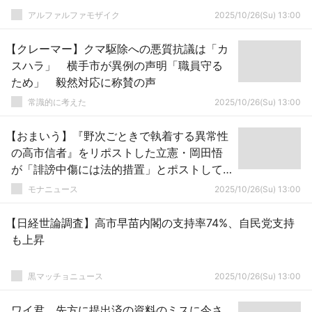
アルファルファモザイク
2025/10/26(Su) 13:00
【クレーマー】クマ駆除への悪質抗議は「カ
スハラ」 横手市が異例の声明「職員守る
ため」 毅然対応に称賛の声
常識的に考えた
2025/10/26(Su) 13:00
【おまいう】『野次ごときで執着する異常性
の高市信者』をリポストした立憲・岡田悟
が「誹謗中傷には法的措置」とポストして
火に油を注ぐｗｗｗｗｗ
モナニュース
2025/10/26(Su) 13:00
【日経世論調査】高市早苗内閣の支持率74%、自民党支持
も上昇
黒マッチョニュース
2025/10/26(Su) 13:00
ワイ君、先方に提出済の資料のミスに今さ