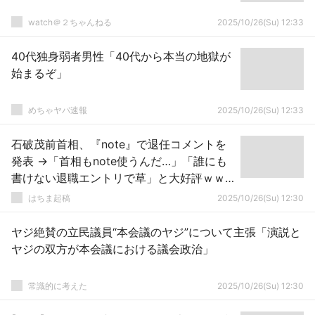
watch＠２ちゃんねる
2025/10/26(Su) 12:33
40代独身弱者男性「40代から本当の地獄が
始まるぞ」
めちゃヤバ速報
2025/10/26(Su) 12:33
石破茂前首相、『note』で退任コメントを
発表 →「首相もnote使うんだ…」「誰にも
書けない退職エントリで草」と大好評ｗｗ
ｗｗｗｗ
はちま起稿
2025/10/26(Su) 12:30
ヤジ絶賛の立民議員“本会議のヤジ”について主張「演説と
ヤジの双方が本会議における議会政治」
常識的に考えた
2025/10/26(Su) 12:30