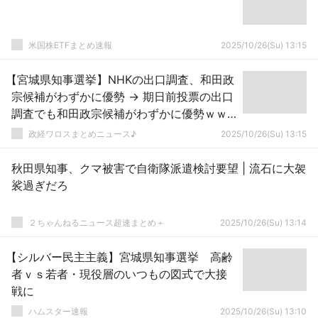
米国株ETFまとめ速報
2025/10/26(Su) 13:15
【宮城県知事選挙】NHKの出口調査、和田政
宗候補がわずかに優勢 → 期日前投票の出口
調査でも和田政宗候補がわずかに優勢ｗｗ
ｗｗｗｗｗｗｗｗｗｗｗｗｗｗｗｗｗ
政経ワロスまとめニュース♪
2025/10/26(Su) 13:15
秋田県知事、クマ被害で自衛隊派遣検討要望 | 流石に大袈
裟過ぎだろ
２ちゃんねるニュース超速まとめ＋
2025/10/26(Su) 13:14
【シルバー民主主義】宮城県知事選挙 高齢
者ｖｓ若者・現役層のいつもの図式で大接
戦に
ハムスター速報
2025/10/26(Su) 13:10