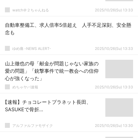
watch＠２ちゃんねる
2025/10/26(Su) 13:33
自動車整備工、求人倍率5倍超え 人手不足深刻、安全懸
念も
ゆめ痛 -NEWS ALERT-
2025/10/26(Su) 13:33
山上徹也の母「献金が問題じゃない家族の
愛の問題」「銃撃事件で統一教会への信仰
心が強くなった」
めちゃヤバ速報
2025/10/26(Su) 13:33
【速報】チョコレートプラネット長田、
SASUKEで骨折…
アルファルファモザイク
2025/10/26(Su) 13:30