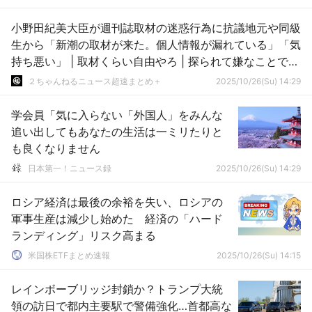
小野田紀美大臣が週刊誌取材の迷惑行為に抗議地元や同級
生から「新潮の取材が来た。個人情報が漏れている」「気
持ち悪い」 | 取材くらい自由やろ | 探られて嫌なことでも
あるのか？
２ちゃんねるニュース超速まとめ＋
2025/10/26(Su) 14:29
学会員「気に入らない「外国人」をみんな
追い出してもあなたの生活は一ミリたりと
も良くなりません
日本第一！ニュース録
2025/10/26(Su) 14:29
ロシア経済は最後の余裕を失い、ロシアの
軍事生産は減少し始めた 経済の「ハード
ランディング」リスク高まる
米国株ETFまとめ速報
2025/10/26(Su) 14:15
レインボーブリッジ封鎖か？トランプ大統
領の訪日で都内主要駅で警備強化…首都高な