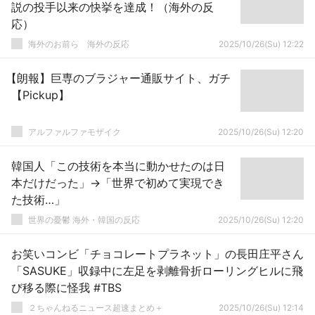
説の投手以来の快挙を達成！（海外の反
応）
海外のお前ら 海外の反応
2025/10/26(Su) 12:22
【朗報】巨専のブラジャー通販サイト、ガチ
【Pickup】
アルファルファモザイク
2025/10/26(Su) 12:20
韓国人「この技術を本当に動かせたのは日
本だけだった」→「世界で初めて実現でき
た技術…」
世界の憂鬱 海外・韓国の反応
2025/10/26(Su) 12:20
お笑いコンビ「チョコレートプラネット」の長田庄平さん
「SASUKE」収録中に左足を剥離骨折ローリングヒルに飛
び移る際に怪我 #TBS
２ちゃんねるニュース超速まとめ＋
2025/10/26(Su) 12:14