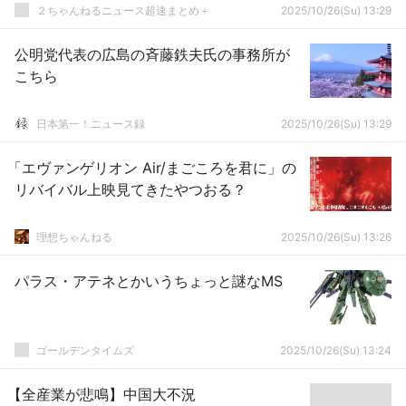
２ちゃんねるニュース超速まとめ＋
2025/10/26(Su) 13:29
公明党代表の広島の斉藤鉄夫氏の事務所が
こちら
日本第一！ニュース録
2025/10/26(Su) 13:29
「エヴァンゲリオン Air/まごころを君に」の
リバイバル上映見てきたやつおる？
理想ちゃんねる
2025/10/26(Su) 13:26
パラス・アテネとかいうちょっと謎なMS
ゴールデンタイムズ
2025/10/26(Su) 13:24
【全産業が悲鳴】中国大不況