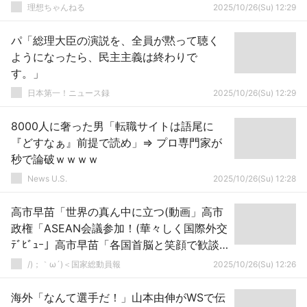
理想ちゃんねる
2025/10/26(Su) 12:29
パ「総理大臣の演説を、全員が黙って聴く
ようになったら、民主主義は終わりで
す。」
日本第一！ニュース録
2025/10/26(Su) 12:29
8000人に奢った男「転職サイトは語尾に
『どすなぁ』前提で読め」⇒ プロ専門家が
秒で論破ｗｗｗｗ
News U.S.
2025/10/26(Su) 12:28
高市早苗「世界の真ん中に立つ(動画」高市
政権「ASEAN会議参加！(華々しく国際外交
ﾃﾞﾋﾞｭｰ」高市早苗「各国首脳と笑顔で歓談
(動画」日本「強い(確信」謎の勢力「」 →
/)；｀ω´)＜国家総動員報
2025/10/26(Su) 12:26
海外「なんて選手だ！」山本由伸がWSで伝