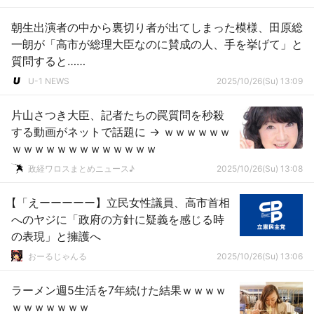
朝生出演者の中から裏切り者が出てしまった模様、田原総
一朗が「高市が総理大臣なのに賛成の人、手を挙げて」と
質問すると……
U-1 NEWS
2025/10/26(Su) 13:09
片山さつき大臣、記者たちの罠質問を秒殺
する動画がネットで話題に → ｗｗｗｗｗｗ
ｗｗｗｗｗｗｗｗｗｗｗｗｗ
政経ワロスまとめニュース♪
2025/10/26(Su) 13:08
【「えーーーーー】立民女性議員、高市首相
へのヤジに「政府の方針に疑義を感じる時
の表現」と擁護へ
おーるじゃんる
2025/10/26(Su) 13:06
ラーメン週5生活を7年続けた結果ｗｗｗｗ
ｗｗｗｗｗｗｗ