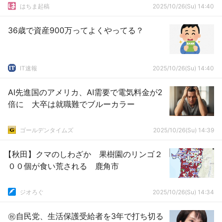
はちま起稿
2025/10/26(Su) 14:40
36歳で資産900万ってよくやってる？
IT速報
2025/10/26(Su) 14:40
AI先進国のアメリカ、AI需要で電気料金が2
倍に 大卒は就職難でブルーカラー
ゴールデンタイムズ
2025/10/26(Su) 14:39
【秋田】クマのしわざか 果樹園のリンゴ２
００個が食い荒される 鹿角市
ジオろぐ
2025/10/26(Su) 14:34
㊗自民党、生活保護受給者を3年で打ち切る