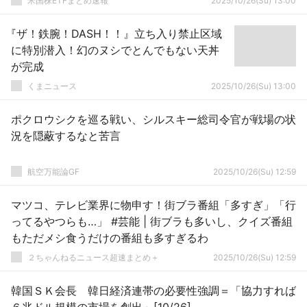
米国株ETFまとめ速報
2025/10/26(Su) 13:00
『ザ！鉄腕！DASH！！』立ち入り禁止区域
に特別潜入！幻のヌシでとんでもない天丼
が完成
くまニュース
2025/10/26(Su) 13:00
ポクロウシクを巡る戦い、シルスキー総司令官が戦場の状
況を隠蔽するなと苦言
航空万能論GF
2025/10/26(Su) 12:59
マツコ、テレビ業界に物申す！街ブラ番組「多すぎ」「行
ってるやつらも…」 #芸能 | 街ブラも多いし、クイズ番組
もただメシ食うだけの番組も多すぎるわ
２ちゃんねるニュース超速まとめ＋
2025/10/26(Su) 12:59
韓国ＳＫ会長 韓日経済連帯の必要性強調＝「協力すれば