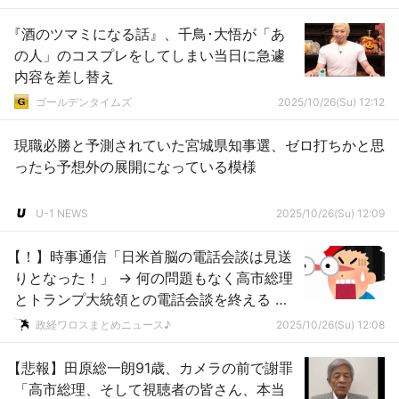
『酒のツマミになる話』、千鳥･大悟が「あ
の人」のコスプレをしてしまい当日に急遽
内容を差し替え
ゴールデンタイムズ
2025/10/26(Su) 12:12
現職必勝と予測されていた宮城県知事選、ゼロ打ちかと思
ったら予想外の展開になっている模様
U-1 NEWS
2025/10/26(Su) 12:09
【！】時事通信「日米首脳の電話会談は見送
りとなった！」 → 何の問題もなく高市総理
とトランプ大統領との電話会談を終える →
ｗｗｗｗｗｗｗｗｗｗｗｗｗｗｗｗｗｗｗ
政経ワロスまとめニュース♪
2025/10/26(Su) 12:08
【悲報】田原総一朗91歳、カメラの前で謝罪
「高市総理、そして視聴者の皆さん、本当