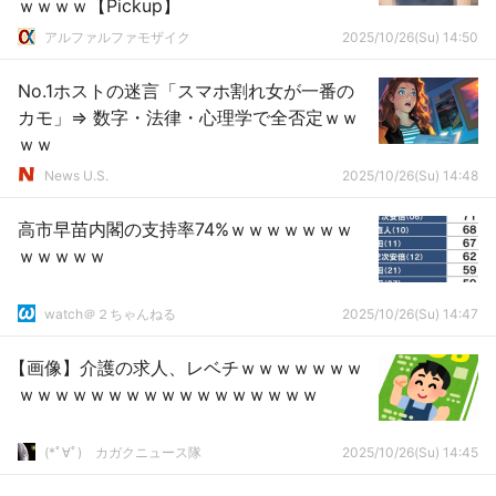
ｗｗｗｗ【Pickup】
アルファルファモザイク
2025/10/26(Su) 14:50
No.1ホストの迷言「スマホ割れ女が一番の
カモ」⇒ 数字・法律・心理学で全否定ｗｗ
ｗｗ
News U.S.
2025/10/26(Su) 14:48
高市早苗内閣の支持率74%ｗｗｗｗｗｗｗ
ｗｗｗｗｗ
watch＠２ちゃんねる
2025/10/26(Su) 14:47
【画像】介護の求人、レベチｗｗｗｗｗｗｗ
ｗｗｗｗｗｗｗｗｗｗｗｗｗｗｗｗｗ
(*ﾟ∀ﾟ)ゞカガクニュース隊
2025/10/26(Su) 14:45