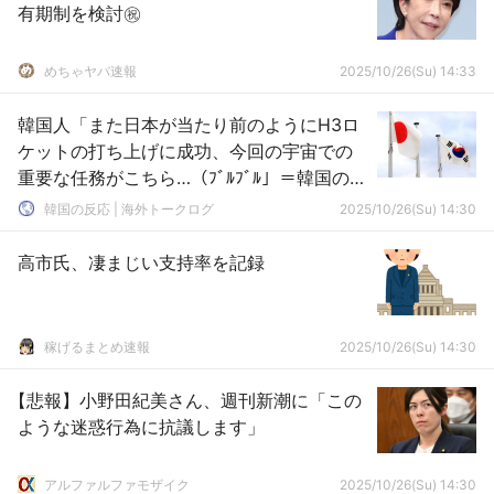
有期制を検討㊗
めちゃヤバ速報
2025/10/26(Su) 14:33
韓国人「また日本が当たり前のようにH3ロ
ケットの打ち上げに成功、今回の宇宙での
重要な任務がこちら…（ﾌﾞﾙﾌﾞﾙ」＝韓国の反
応
韓国の反応 | 海外トークログ
2025/10/26(Su) 14:30
高市氏、凄まじい支持率を記録
稼げるまとめ速報
2025/10/26(Su) 14:30
【悲報】小野田紀美さん、週刊新潮に「この
ような迷惑行為に抗議します」
アルファルファモザイク
2025/10/26(Su) 14:30