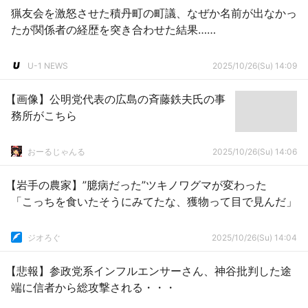
猟友会を激怒させた積丹町の町議、なぜか名前が出なかっ
たが関係者の経歴を突き合わせた結果……
U-1 NEWS
2025/10/26(Su) 14:09
【画像】公明党代表の広島の斉藤鉄夫氏の事
務所がこちら
おーるじゃんる
2025/10/26(Su) 14:06
【岩手の農家】”臆病だった”ツキノワグマが変わった
「こっちを食いたそうにみてたな、獲物って目で見んだ」
ジオろぐ
2025/10/26(Su) 14:04
【悲報】参政党系インフルエンサーさん、神谷批判した途
端に信者から総攻撃される・・・