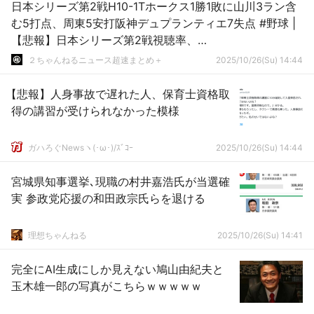
日本シリーズ第2戦H10-1Tホークス1勝1敗に山川3ラン含
む5打点、周東5安打阪神デュプランティエ7失点 #野球 |
【悲報】日本シリーズ第2戦視聴率、
４％wwwwwwwwwwwwwwwwwwwwww
２ちゃんねるニュース超速まとめ＋
2025/10/26(Su) 14:44
【悲報】人身事故で遅れた人、保育士資格取
得の講習が受けられなかった模様
ガハろぐNewsヽ(･ω･)/ｽﾞｺｰ
2025/10/26(Su) 14:44
宮城県知事選挙､現職の村井嘉浩氏が当選確
実 参政党応援の和田政宗氏らを退ける
理想ちゃんねる
2025/10/26(Su) 14:41
完全にAI生成にしか見えない鳩山由紀夫と
玉木雄一郎の写真がこちらｗｗｗｗｗ