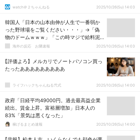
watch＠２ちゃんねる
2025/10/26(Su) 14:03
韓国人「日本の山本由伸が人生で一番弱か
った野球場をご覧ください・・・」→「偽
物のドームｗｗｗ」「この時マジで給料泥
棒になるのかと思ったわ」
海外の反応 お隣速報
2025/10/26(Su) 14:03
【評価よろ】メルカリでノートパソコン買っ
たったあああああああああ
ライフハックちゃんねる弐式
2025/10/26(Su) 14:00
政府「日経平均49000円。過去最高益企業
続出。賃金上昇。富裕層増加」日本人の
83%「景気は悪くなった」
稼げるまとめ速報
2025/10/26(Su) 14:00
【悲報】松本人志、いくらなんでも顔色が悪