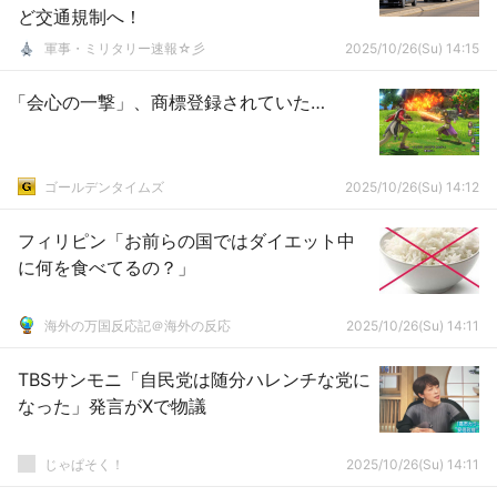
ど交通規制へ！
軍事・ミリタリー速報☆彡
2025/10/26(Su) 14:15
「会心の一撃」、商標登録されていた…
ゴールデンタイムズ
2025/10/26(Su) 14:12
フィリピン「お前らの国ではダイエット中
に何を食べてるの？」
海外の万国反応記＠海外の反応
2025/10/26(Su) 14:11
TBSサンモニ「自民党は随分ハレンチな党に
なった」発言がXで物議
じゃぱそく！
2025/10/26(Su) 14:11