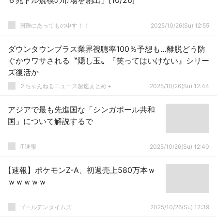
６兆ドル規模の市場を創出」[10/26]
国難にあってもの申す！！
2025/10/26(Su) 12:55
ダウンタウンプラス業界視聴率100％予想も…離脱どう防
ぐかウワサされる〝隠し玉〟『笑ってはいけない』シリー
ズ復活か
２ちゃんねるニュース超速まとめ＋
2025/10/26(Su) 12:44
アジアで最も先進国な「シンガポール共和
国」について解説するで
IT速報
2025/10/26(Su) 12:40
【速報】ポケモンZ-A、初週売上580万本ｗ
ｗｗｗｗｗ
ゴールデンタイムズ
2025/10/26(Su) 12:39