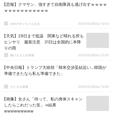
【悲報】クマサン、強すぎて自衛隊員も逃げ出すｗｗｗｗ
ｗｗｗｗｗｗｗｗｗｗｗ
watch＠２ちゃんねる
2025/10/26(Su) 12:03
【天気】29日まで低温 関東など晴れる所も
ヒンヤリ 服装注意 31日は全国的に本降
りの雨
稼げるまとめ速報
2025/10/26(Su) 12:00
【中央日報】トランプ大統領「韓米交渉妥結近い…韓国が
準備できたなら私も準備できた」
かたすみ速報
2025/10/26(Su) 12:00
【画像】女さん「待って、私の身体スキャン
したらこれだった笑」→結果
wwwwwwwww