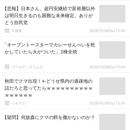
【悲報】日本さん、超円安継続で富裕層以外
は明日生きるのも困難な未来確定。ありが
とう自民党
IT速報
2025/10/26(Su) 13:40
「オーブントースターでカレーせんべいを乾
かしていたら火がついた」2棟全焼
ゴールデンタイムズ
2025/10/26(Su) 13:40
秋田でクマ出現！←どうせ県内の過疎地の
話だろと思ってたらｗｗｗｗｗｗｗｗｗｗ
ｗｗｗｗｗｗ
ジオろぐ
2025/10/26(Su) 13:34
【疑問】何故森にクマの餌を撒かないのか？