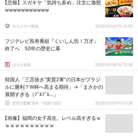
【悲報】スガキヤ「気持ち多め」注文に激怒
wwwwwwwwwww
めちゃヤバ速報
2025/10/16(Th) 13:33
フジテレビ長寿番組『くいしん坊！万才』
終了へ 50年の歴史に幕
はちま起稿
2025/10/16(Th) 13:30
韓国人「三苫抜き“実質2軍”の日本がブラジ
ルに勝利？W杯へ高まる期待」→「まさかの
展開すぎる（ﾌﾞﾙﾌﾞﾙ…」
世界の憂鬱 海外・韓国の反応
2025/10/16(Th) 13:30
【画像】福岡の女子高生、レベル高すぎるｗ
ｗｗｗｗｗｗｗｗｗｗ