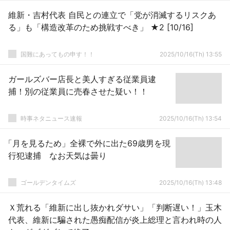
維新・吉村代表 自民との連立で「党が消滅するリスクあ
る」も「構造改革のため挑戦すべき」 ★2 [10/16]
国難にあってもの申す！！
2025/10/16(Th) 13:55
ガールズバー店長と美人すぎる従業員逮
捕！別の従業員に売春させた疑い！！
時事ネタニュース速報
2025/10/16(Th) 13:54
「月を見るため」全裸で外に出た69歳男を現
行犯逮捕 なお天気は曇り
ゴールデンタイムズ
2025/10/16(Th) 13:48
Ｘ荒れる「維新に出し抜かれダサい」「判断遅い！」玉木
代表、維新に騙された愚痴配信が炎上総理と言われ時の人