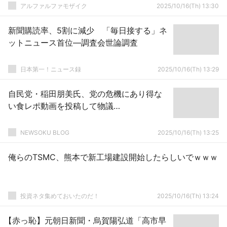
アルファルファモザイク
2025/10/16(Th) 13:30
新聞購読率、5割に減少 「毎日接する」ネ
ットニュース首位―調査会世論調査
日本第一！ニュース録
2025/10/16(Th) 13:29
自民党・稲田朋美氏、党の危機にあり得な
い食レポ動画を投稿して物議…
NEWSOKU BLOG
2025/10/16(Th) 13:25
俺らのTSMC、熊本で新工場建設開始したらしいでｗｗｗ
投資ネタ集めておいたのだ！
2025/10/16(Th) 13:24
【赤っ恥】元朝日新聞・烏賀陽弘道「高市早