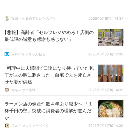
投資ネタ集めておいたのだ！
2025/10/16(Th) 14:37
【悲報】高齢者「セルフレジやめろ！店側の
最低限の誠意も感謝も感じない」
watch＠２ちゃんねる
2025/10/16(Th) 14:33
「料理中に夫婦間で口論になり持っていた包
丁が夫の胸に刺さった」自宅で夫を死亡さ
せた妻が供述
めちゃヤバ速報
2025/10/16(Th) 14:33
ラーメン店の倒産件数４年ぶり減少へ 「１
杯千円の壁」突破に消費者の理解が進んだ
か
アルファルファモザイク
2025/10/16(Th) 14:30