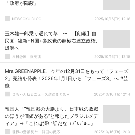
「政府が隠蔽」
NEWSOKU BLOG
2025/10/16(Th) 12:18
玉木雄一郎乗り遅れて草 〜 【朗報】自
民党+維新+N国+参政党の超極右連立政権、
爆誕へ
反日愚国 恨寓瘻
2025/10/16(Th) 12:15
Mrs.GREENAPPLE、今年の12月31日をもって「フェーズ
2」完結を発表！2026年1月1日から「フェーズ3」へ #芸
能
２ちゃんねるニュース超速まとめ＋
2025/10/16(Th) 12:14
韓国人「“韓国戦の大勝より、日本戦の敗戦
のほうが価値がある”と報じたブラジルメデ
ィア」→「これは深い話だな（ﾌﾞﾙﾌﾞﾙ…」
世界の憂鬱 海外・韓国の反応
2025/10/16(Th) 12:10