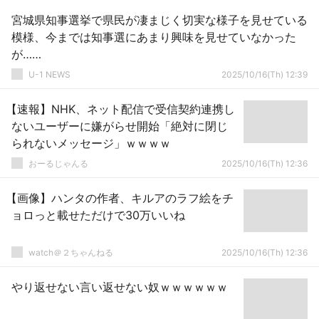
宮城県知事選挙で県民が凄まじく切実な様子を見せている
模様、今までは知事選にあまり興味を見せていなかった
が……
U-1 NEWS
2025/10/16(Th) 12:39
【速報】NHK、ネット配信で受信契約連携し
ないユーザーに嫌がらせ開始「絶対に閉じ
られないメッセージ」ｗｗｗｗ
おーるじゃんる
2025/10/16(Th) 12:36
【画像】ハンタの作者、キルアのラフ絵をチ
ョロっと載せただけで30万いいね
watch＠２ちゃんねる
2025/10/16(Th) 12:36
やり返せない言い返せない奴ｗｗｗｗｗｗ