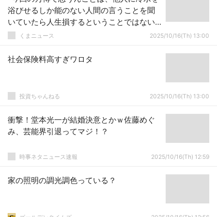
浴びせるしか能のない人間の言うことを聞
いていたら人生損するということではない
だろうか？」
くまニュース
2025/10/16(Th) 13:00
社会保険料高すぎワロタ
投資ちゃんねる
2025/10/16(Th) 13:00
衝撃！堂本光一が結婚決意とかｗ佐藤めぐ
み、芸能界引退ってマジ！？
時事ネタニュース速報
2025/10/16(Th) 12:59
家の照明の調光調色っている？