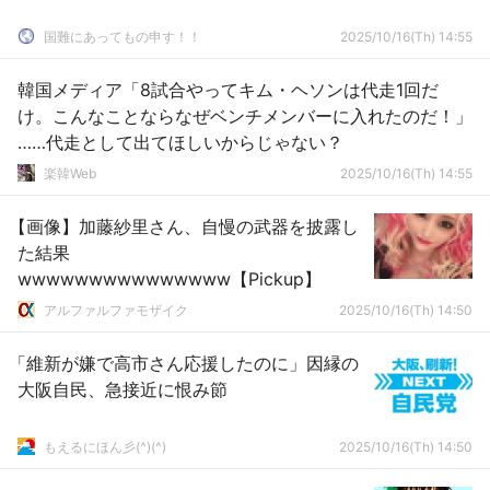
国難にあってもの申す！！
2025/10/16(Th) 14:55
韓国メディア「8試合やってキム・ヘソンは代走1回だ
け。こんなことならなぜベンチメンバーに入れたのだ！」
……代走として出てほしいからじゃない？
楽韓Web
2025/10/16(Th) 14:55
【画像】加藤紗里さん、自慢の武器を披露し
た結果
wwwwwwwwwwwwwww【Pickup】
アルファルファモザイク
2025/10/16(Th) 14:50
「維新が嫌で高市さん応援したのに」因縁の
大阪自民、急接近に恨み節
もえるにほん彡(^)(^)
2025/10/16(Th) 14:50