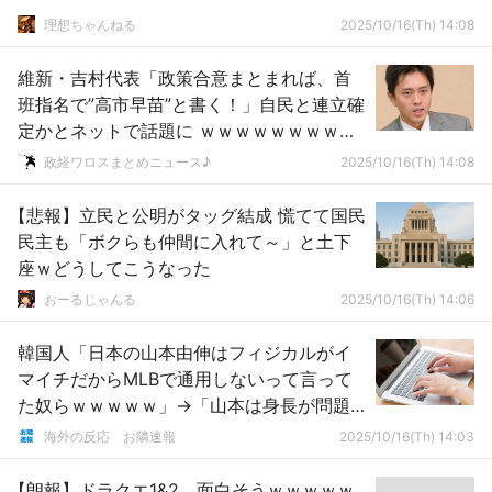
理想ちゃんねる
2025/10/16(Th) 14:08
維新・吉村代表「政策合意まとまれば、首
班指名で”高市早苗”と書く！」自民と連立確
定かとネットで話題に ｗｗｗｗｗｗｗｗｗ
ｗｗｗｗｗｗｗｗｗｗｗｗｗｗｗｗ
政経ワロスまとめニュース♪
2025/10/16(Th) 14:08
【悲報】立民と公明がタッグ結成 慌てて国民
民主も「ボクらも仲間に入れて～」と土下
座ｗどうしてこうなった
おーるじゃんる
2025/10/16(Th) 14:06
韓国人「日本の山本由伸はフィジカルがイ
マイチだからMLBで通用しないって言って
た奴らｗｗｗｗｗ」→「山本は身長が問題
ではなかったね・・・」「NPB3年連続沢村
海外の反応 お隣速報
2025/10/16(Th) 14:03
賞の威厳」
【朗報】ドラクエ1&2、面白そうｗｗｗｗｗ