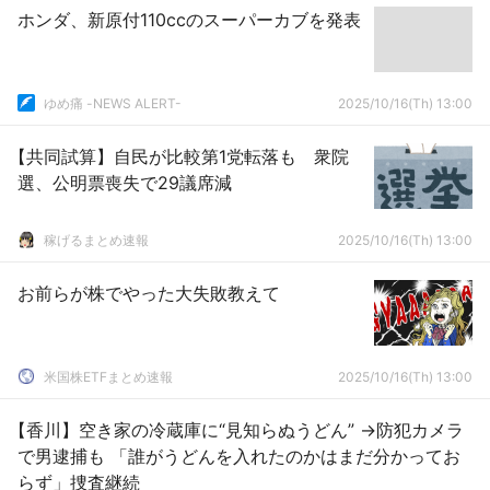
ホンダ、新原付110ccのスーパーカブを発表
ゆめ痛 -NEWS ALERT-
2025/10/16(Th) 13:00
【共同試算】自民が比較第1党転落も 衆院
選、公明票喪失で29議席減
稼げるまとめ速報
2025/10/16(Th) 13:00
お前らが株でやった大失敗教えて
米国株ETFまとめ速報
2025/10/16(Th) 13:00
【香川】空き家の冷蔵庫に“見知らぬうどん” →防犯カメラ
で男逮捕も 「誰がうどんを入れたのかはまだ分かってお
らず」捜査継続