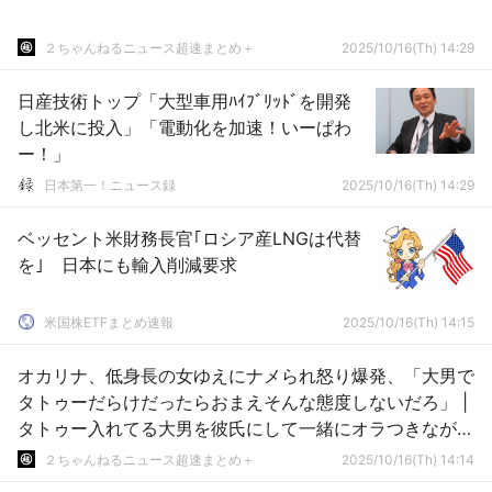
２ちゃんねるニュース超速まとめ＋
2025/10/16(Th) 14:29
日産技術トップ「大型車用ﾊｲﾌﾞﾘｯﾄﾞを開発
し北米に投入」「電動化を加速！いーぱわ
ー！」
日本第一！ニュース録
2025/10/16(Th) 14:29
ベッセント米財務長官｢ロシア産LNGは代替
を｣ 日本にも輸入削減要求
米国株ETFまとめ速報
2025/10/16(Th) 14:15
オカリナ、低身長の女ゆえにナメられ怒り爆発、「大男で
タトゥーだらけだったらおまえそんな態度しないだろ」 |
タトゥー入れてる大男を彼氏にして一緒にオラつきながら
歩いてる女
２ちゃんねるニュース超速まとめ＋
2025/10/16(Th) 14:14