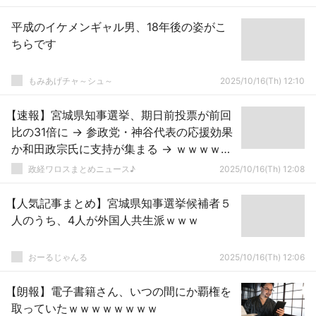
平成のイケメンギャル男、18年後の姿がこ
ちらです
もみあげチャ～シュ～
2025/10/16(Th) 12:10
【速報】宮城県知事選挙、期日前投票が前回
比の31倍に → 参政党・神谷代表の応援効果
か和田政宗氏に支持が集まる → ｗｗｗｗｗ
ｗｗｗｗｗｗｗｗｗｗｗｗｗｗｗｗｗ
政経ワロスまとめニュース♪
2025/10/16(Th) 12:08
【人気記事まとめ】宮城県知事選挙候補者５
人のうち、4人が外国人共生派ｗｗｗ
おーるじゃんる
2025/10/16(Th) 12:06
【朗報】電子書籍さん、いつの間にか覇権を
取っていたｗｗｗｗｗｗｗｗ