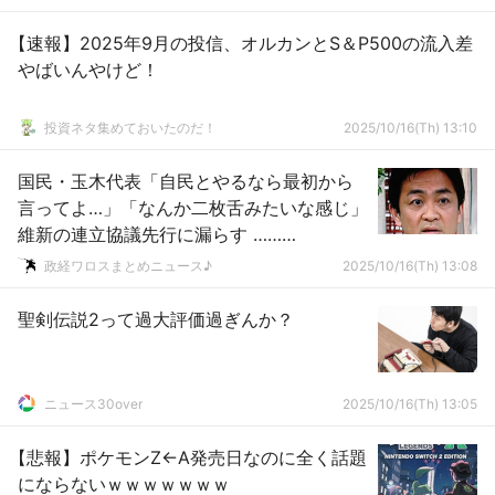
【速報】2025年9月の投信、オルカンとS＆P500の流入差
やばいんやけど！
投資ネタ集めておいたのだ！
2025/10/16(Th) 13:10
国民・玉木代表「自民とやるなら最初から
言ってよ…」「なんか二枚舌みたいな感じ」
維新の連立協議先行に漏らす ………
政経ワロスまとめニュース♪
2025/10/16(Th) 13:08
聖剣伝説2って過大評価過ぎんか？
ニュース30over
2025/10/16(Th) 13:05
【悲報】ポケモンZ←A発売日なのに全く話題
にならないｗｗｗｗｗｗｗ