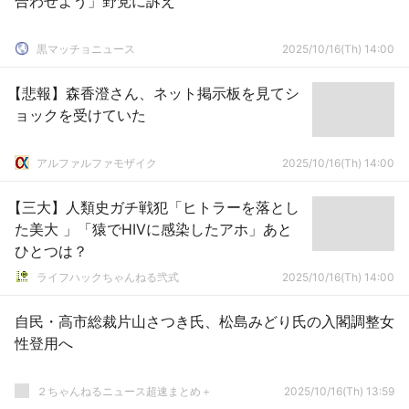
合わせよう」野党に訴え
黒マッチョニュース
2025/10/16(Th) 14:00
【悲報】森香澄さん、ネット掲示板を見てシ
ョックを受けていた
アルファルファモザイク
2025/10/16(Th) 14:00
【三大】人類史ガチ戦犯「ヒトラーを落とし
た美大 」「猿でHIVに感染したアホ」あと
ひとつは？
ライフハックちゃんねる弐式
2025/10/16(Th) 14:00
自民・高市総裁片山さつき氏、松島みどり氏の入閣調整女
性登用へ
２ちゃんねるニュース超速まとめ＋
2025/10/16(Th) 13:59