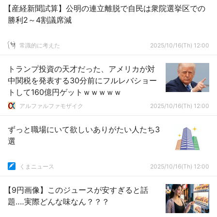
【産経新聞試算】公明の連立離脱で自民は衆院選挙区での
勝利2～4割議席減
常識的に考えた
2025/10/16(Th) 12:00
トランプ投資の天才だった、アメリカが対
中関税を発表する30分前にフルレバショー
トして160億円ゲットｗｗｗｗｗ
アルファルファモザイク
2025/10/16(Th) 12:00
ずっと職場にいて欲しいありがたい人たち3
選
くまニュース
2025/10/16(Th) 12:00
【9円画像】このジュースが安すぎると話
題‥‥実際どんな味なん？？？