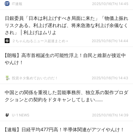
IT速報
2025/10/16(Th) 14:45
日銀委員「日本は利上げすべき局面に来た」「物価上振れ
リスクある。利上げ遅れれば、将来急激な利上げ余儀なく
され」 | 利上げはムリよ
２ちゃんねるニュース超速まとめ＋
2025/10/16(Th) 14:44
【朗報】高市首相誕生の可能性浮上！自民と維新が接近中
やんけ！
投資ネタ集めておいたのだ！
2025/10/16(Th) 14:43
中国との関係を重視した芸能事務所、独立系の製作プロダ
クションとの契約をドタキャンしてしまい……
U-1 NEWS
2025/10/16(Th) 14:39
【速報】日経平均477円高！半導体関連がアツイやんけ！