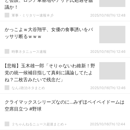
と会談、ロシア軍基地やアサド氏処遇を協
議か！
軍事・ミリタリー速報☆彡
2025/10/16(Th) 12:48
かっこよｗ大谷翔平、女優の食事誘いをバ
ッサリ断るｗｗｗ
時事ネタニュース速報
2025/10/16(Th) 12:46
【悲報】玉木雄一郎「そりゃないわ維新！野
党の統一候補目指して真剣に議論してたよ
ね？二枚舌みたいで残念だ」
なんJ政治ネタまとめ
2025/10/16(Th) 12:46
クライマックスシリーズなのに…みずほペイペイドームは
空席目立つ #野球
２ちゃんねるニュース超速まとめ＋
2025/10/16(Th) 12:44