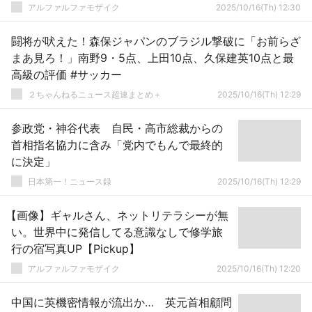
アルファルファモザイク
2025/10/16(Th) 12:30
闘将が吠えた！森保ジャパンのブラジル撃破に「お前らざ
まあ見ろ！」南野9・5点、上田10点、久保建英10点と最
高級の評価 #サッカー
２ちゃんねるニュース超速まとめ＋
2025/10/16(Th) 12:29
参政党・神谷代表 自民・高市総裁からの
首相指名協力に含み「党内でもんで最終的
に決定」
日本第一！ニュース録
2025/10/16(Th) 12:29
【画像】ギャルさん、ネットリテラシーが無
い。世界中に発信してる意識なしで修学旅
行の宿写真UP【Pickup】
アルファルファモザイク
2025/10/16(Th) 12:20
中国に英機密情報が流出か… 英元首相顧問