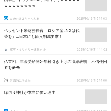
ｗｗｗｗｗｗｗｗ
watch＠２ちゃんねる
2025/10/16(Th) 14:03
ベッセント米財務長官「ロシア産LNGは代
替を」…日本にも輸入削減要求！
軍事・ミリタリー速報☆彡
2025/10/16(Th) 14:02
仏首相、年金受給開始年齢引き上げの凍結表明 不信任回
避を優先
常識的に考えた
2025/10/16(Th) 14:00
縁切り神社が本当に怖い理由