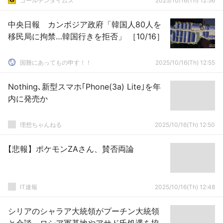
ゴールデンタイムズ
2025/10/16(Th) 12:56
中央日報 カンボジア政府「韓国人80人を
移民局に拘禁…韓国行きを拒否」 ［10/16］
国難にあってもの申す！！
2025/10/16(Th) 12:55
Nothing､新型スマホ｢Phone(3a) Lite｣を年
内に発売か
理想ちゃんねる
2025/10/16(Th) 12:50
【悲報】ポケモンZAさん、賛否両論
IT速報
2025/10/16(Th) 12:48
シリアのシャラア大統領がプーチン大統領