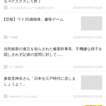
も→グズグズして終了
２ちゃんねるニュース超速まとめ＋
2025/10/16(Th) 13:44
【悲報】ワイ35歳独身。趣味ゲーム
IT速報
2025/10/16(Th) 13:40
自民維新の連立を知らされた榛葉幹事長、不機嫌な様子を
隠しきれず記者の質問に対して……
U-1 NEWS
2025/10/16(Th) 13:39
参政党神谷さん「日本を江戸時代に戻しま
しょうよ！」
watch＠２ちゃんねる
2025/10/16(Th) 13:33