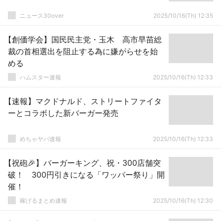
ニュース30over
2025/10/16(Th) 12:35
【創価学会】国民民主党・玉木 高市早苗総
裁の首相選出を阻止する為に嫌がらせを始
める
ハムスター速報
2025/10/16(Th) 12:33
【速報】マクドナルド、ストリートファイタ
ーとコラボした新バーガー発売
めちゃヤバ速報
2025/10/16(Th) 12:33
【祝砲🎉】バーガーキング、祝・300店舗突
破！ 300円引きになる「ワッパー祭り」開
催！
稼げるまとめ速報
2025/10/16(Th) 12:30