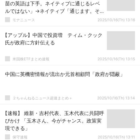
苗の英語は下手。ネイティブに通じるレベ
ルではない」→ネイティブ「通じます。そ
もそもネイティブでもないのにずいぶん偉
モナニュース
2025/10/16(Th) 13:16
そうっすね」
【アップル】中国で投資増 ティム・クック
氏が政府に方針伝える
米国株ETFまとめ速報
2025/10/16(Th) 13:15
中国に英機密情報が流出か元首相顧問「政府が隠蔽」
２ちゃんねるニュース超速まとめ＋
2025/10/16(Th) 13:14
【速報】 維新・吉村代表、玉木代表に共闘呼
びかけ 「玉木さん、今がチャンス。政策実
現できる」
保守速報
2025/10/16(Th) 13:11