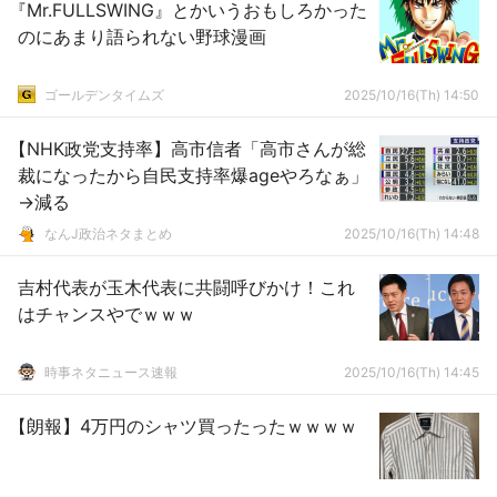
『Mr.FULLSWING』とかいうおもしろかった
のにあまり語られない野球漫画
ゴールデンタイムズ
2025/10/16(Th) 14:50
【NHK政党支持率】高市信者「高市さんが総
裁になったから自民支持率爆ageやろなぁ」
→減る
なんJ政治ネタまとめ
2025/10/16(Th) 14:48
吉村代表が玉木代表に共闘呼びかけ！これ
はチャンスやでｗｗｗ
時事ネタニュース速報
2025/10/16(Th) 14:45
【朗報】4万円のシャツ買ったったｗｗｗｗ