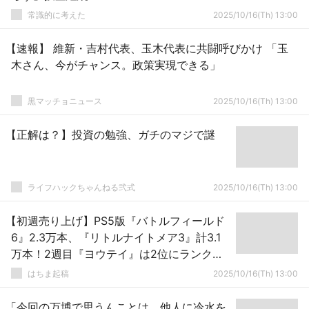
常識的に考えた
2025/10/16(Th) 13:00
【速報】 維新・吉村代表、玉木代表に共闘呼びかけ 「玉
木さん、今がチャンス。政策実現できる」
黒マッチョニュース
2025/10/16(Th) 13:00
【正解は？】投資の勉強、ガチのマジで謎
ライフハックちゃんねる弐式
2025/10/16(Th) 13:00
【初週売り上げ】PS5版『バトルフィールド
6』2.3万本、『リトルナイトメア3』計3.1
万本！2週目『ヨウテイ』は2位にランクイ
ン
はちま起稿
2025/10/16(Th) 13:00
「今回の万博で思うんことは、他人に冷水を