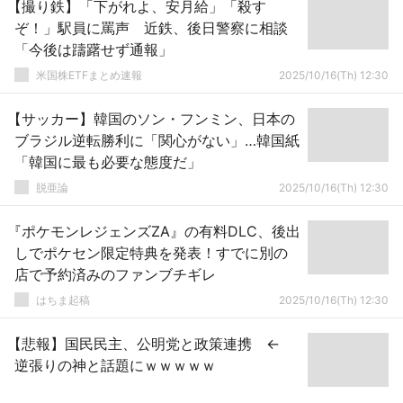
【撮り鉄】「下がれよ、安月給」「殺す
ぞ！」駅員に罵声 近鉄、後日警察に相談
「今後は躊躇せず通報」
米国株ETFまとめ速報
2025/10/16(Th) 12:30
【サッカー】韓国のソン・フンミン、日本の
ブラジル逆転勝利に「関心がない」…韓国紙
「韓国に最も必要な態度だ」
脱亜論
2025/10/16(Th) 12:30
『ポケモンレジェンズZA』の有料DLC、後出
しでポケセン限定特典を発表！すでに別の
店で予約済みのファンブチギレ
はちま起稿
2025/10/16(Th) 12:30
【悲報】国民民主、公明党と政策連携 ←
逆張りの神と話題にｗｗｗｗｗ