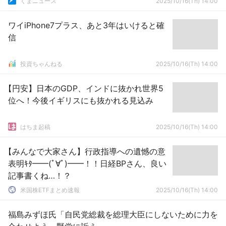
くまニュース
2025/10/16(Th) 14:00
ワイiPhone7プラス、あと3年はいけると確
信
投資ちゃんねる
2025/10/16(Th) 14:00
【円安】日本のGDP、インドに抜かれ世界5
位へ！今後イギリスにも抜かれる見込み
はちま起稿
2025/10/16(Th) 14:00
【みんなで大家さん】行政指導への遺憾の意
表明ｷﾀ━━(ﾟ∀ﾟ)━━！！日経BPさん、良い
記事書くね…！？
米国株ETFまとめ速報
2025/10/16(Th) 14:00
福島みずほ氏「自民党総裁を総理大臣にしないために力を