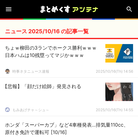
ニュース 2025/10/16 の記事一覧
ちょｗ柳田の3ランでホークス勝利ｗｗｗ
日本ハムは10残塁ってマジかｗｗｗ
時事ネタニュース速報
2025/10/16(Th) 14:56
【悲報】「顔だけ絵師」発見される
もみあげチャ～シュ～
2025/10/16(Th) 14:55
ホンダ「スーパーカブ」など4車種発表…排気量110cc、
原付き免許で運転可 [10/16]