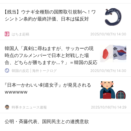
【残当】ウナギ全種類の国際取引規制へ！ワ
シントン条約が最終評価、日本は猛反対
はちま起稿
2025/10/16(Th) 14:30
韓国人「真剣に尋ねますが、サッカーの現
時点のフルメンバーで日本と対戦した場
合、どちらが勝ちますか…？」＝韓国の反応
韓国の反応 | 海外トークログ
2025/10/16(Th) 14:30
『日本一かわいい剣道女子』が発見される
wwwwww
時事ネタニュース速報
2025/10/16(Th) 14:29
公明・斉藤代表、国民民主との連携意欲