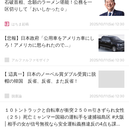
石破首相、念願のラーメン堪能！公務を一
区切りして「おいしかった☺」
はちま起稿
2025/10/11(Sa) 12:30
【悲報】日本政府「公用車をアメリカ車にし
ろ！アメリカに怒られたので…」
アルファルファモザイク
2025/10/11(Sa) 12:30
【 辺真一】日本のノーベル賞ダブル受賞に脱
帽の韓国 反省、反省、また反省！
脱亜論
2025/10/11(Sa) 12:30
１０トントラックと自転車が衝突２５０ｍ引きずられ女性
（２５）死亡ミャンマー国籍の運転手を逮捕福島区 #大阪
| 相手の女が信号無視なら安全運転義務違反の4点も課せ