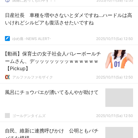
国難にあってもの申す！！
2025/10/11(Sa) 12:55
日産社長 車種を増やさないとダメですね…ハードルは高
いけれどシルビアも復活させたいですね
ゆめ痛 -NEWS ALERT-
2025/10/11(Sa) 12:50
【動画】保育士の女子社会人バレーボールチ
ームさん、デッッッッッッッｗｗｗｗｗｗ
【Pickup】
アルファルファモザイク
2025/10/11(Sa) 12:50
風呂にチョウバエが湧いてるんやが助けて
ゴールデンタイムズ
2025/10/11(Sa) 12:50
自民、維新に連携呼びかけ 公明ともバチ