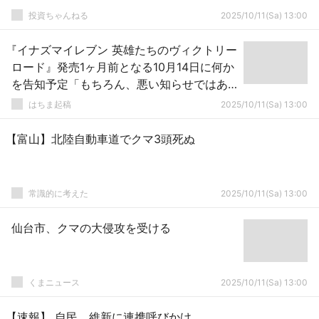
投資ちゃんねる
2025/10/11(Sa) 13:00
『イナズマイレブン 英雄たちのヴィクトリー
ロード』発売1ヶ月前となる10月14日に何か
を告知予定「もちろん、悪い知らせではあ
りません」
はちま起稿
2025/10/11(Sa) 13:00
【富山】北陸自動車道でクマ3頭死ぬ
常識的に考えた
2025/10/11(Sa) 13:00
仙台市、クマの大侵攻を受ける
くまニュース
2025/10/11(Sa) 13:00
【速報】 自民、維新に連携呼びかけ