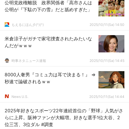
公明党政権離脱 政界関係者「高市さんは
公明が『下駄の下の雪』だと舐めすぎた」
もえるにほん彡(^)(^)
2025/10/11(Sa) 14:50
米倉涼子がガチで家宅捜査されたみたいな
んだがｗｗｗ
時事ネタニュース速報
2025/10/11(Sa) 14:45
8000人奢男『コミュ力は耳で決まる！』 ⇒
秒速で論破されるｗｗ
News U.S.
2025/10/11(Sa) 14:44
2025年好きなスポーツ22年連続首位の「野球」人気がさ
らに上昇。阪神ファンが大幅増。好きな選手1位大谷、2
位三笘、3位ダル #調査