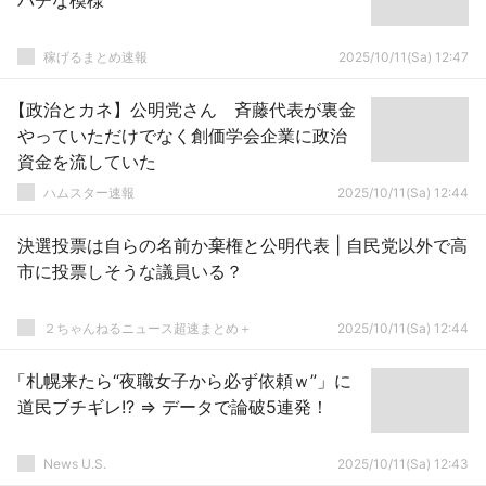
バチな模様
稼げるまとめ速報
2025/10/11(Sa) 12:47
【政治とカネ】公明党さん 斉藤代表が裏金
やっていただけでなく創価学会企業に政治
資金を流していた
ハムスター速報
2025/10/11(Sa) 12:44
決選投票は自らの名前か棄権と公明代表 | 自民党以外で高
市に投票しそうな議員いる？
２ちゃんねるニュース超速まとめ＋
2025/10/11(Sa) 12:44
「札幌来たら“夜職女子から必ず依頼ｗ”」に
道民ブチギレ!? ⇒ データで論破5連発！
News U.S.
2025/10/11(Sa) 12:43