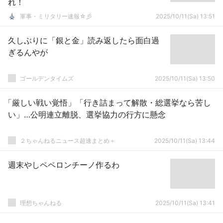
れ！
軍事・ミリタリー速報☆彡
2025/10/11(Sa) 13:51
久しぶりに「銀と金」読み返したら面白過
ぎるんやが
ゴールデンタイムズ
2025/10/11(Sa) 13:50
「厳しい戦い覚悟」「行き詰まって解散・総選挙なら苦し
い」…公明連立離脱、選挙協力の行方に懸念
２ちゃんねるニュース超速まとめ＋
2025/10/11(Sa) 13:44
週末やしペペロンチーノ作るわ
理想ちゃんねる
2025/10/11(Sa) 13:41