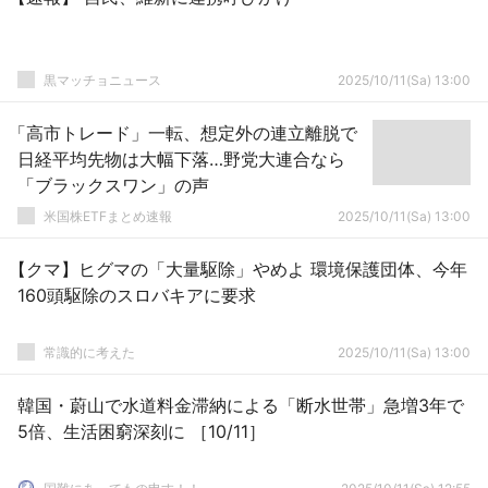
黒マッチョニュース
2025/10/11(Sa) 13:00
「高市トレード」一転、想定外の連立離脱で
日経平均先物は大幅下落…野党大連合なら
「ブラックスワン」の声
米国株ETFまとめ速報
2025/10/11(Sa) 13:00
【クマ】ヒグマの「大量駆除」やめよ 環境保護団体、今年
160頭駆除のスロバキアに要求
常識的に考えた
2025/10/11(Sa) 13:00
韓国・蔚山で水道料金滞納による「断水世帯」急増3年で
5倍、生活困窮深刻に ［10/11］