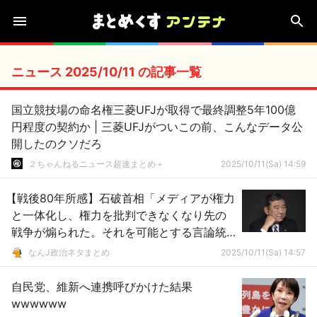
ニュース 2025/10/11 の記事一覧
国立競技場の命名権三菱UFJが取得で最終調整5年100億
円程度の契約か | 三菱UFJがついこの前、こんなデータ公
開したのクソだろ
２ちゃんねるニュース超速まとめ＋
2025/10/11(Sa) 14:59
【戦後80年所感】石破首相「メディアが権力
と一体化し、権力を批判できなくなり先の
戦争が煽られた。それを可能とする言論統
制があったのがかつての歴史」
なんJ政治ネタまとめ
2025/10/11(Sa) 14:57
自民党、維新へ連携呼びかけた結果
wwwwww