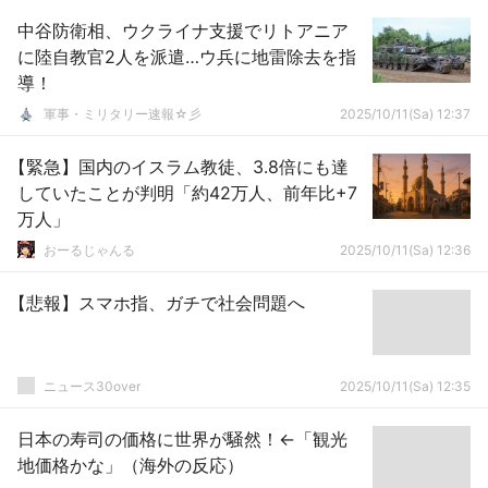
中谷防衛相、ウクライナ支援でリトアニア
に陸自教官2人を派遣…ウ兵に地雷除去を指
導！
軍事・ミリタリー速報☆彡
2025/10/11(Sa) 12:37
【緊急】国内のイスラム教徒、3.8倍にも達
していたことが判明「約42万人、前年比+7
万人」
おーるじゃんる
2025/10/11(Sa) 12:36
【悲報】スマホ指、ガチで社会問題へ
ニュース30over
2025/10/11(Sa) 12:35
日本の寿司の価格に世界が騒然！←「観光
地価格かな」（海外の反応）