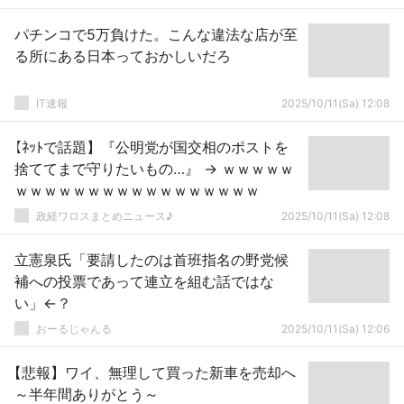
パチンコで5万負けた。こんな違法な店が至
る所にある日本っておかしいだろ
IT速報
2025/10/11(Sa) 12:08
【ﾈｯﾄで話題】『公明党が国交相のポストを
捨ててまで守りたいもの…』 → ｗｗｗｗｗ
ｗｗｗｗｗｗｗｗｗｗｗｗｗｗｗｗｗ
政経ワロスまとめニュース♪
2025/10/11(Sa) 12:08
立憲泉氏「要請したのは首班指名の野党候
補への投票であって連立を組む話ではな
い」←？
おーるじゃんる
2025/10/11(Sa) 12:06
【悲報】ワイ、無理して買った新車を売却へ
～半年間ありがとう～