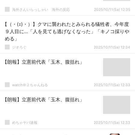
海外さんいらっしゃい 海外の反応
2025/10/11(Sa) 12:35
【（・(ｪ)・）】クマに襲われたとみられる犠牲者、今年度
９人目に…「人を見ても逃げなくなった」「キノコ採りや
める」
ジオろぐ
2025/10/11(Sa) 12:34
【朗報】立憲前代表「玉木、腹括れ」
watch＠２ちゃんねる
2025/10/11(Sa) 12:33
【朗報】立憲前代表「玉木、腹括れ」
めちゃヤバ速報
2025/10/11(Sa) 12:33