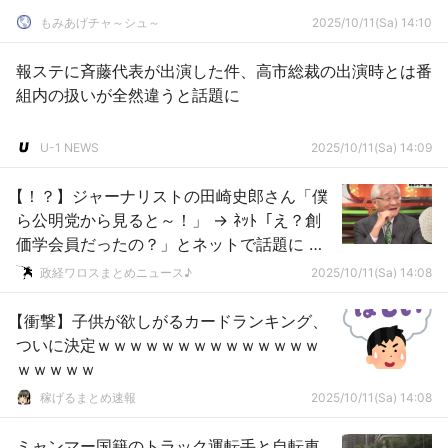
もみあげチャ～シュ～
2025/10/11(Sa) 14:10
報ステに斉藤代表が出演した件、高市総裁の出演時とは番
組内の扱いが全然違うと話題に
U-1 NEWS
2025/10/11(Sa) 14:09
【！？】ジャーナリストの田崎史郎さん「僕
ら公明党から見ると～！」 → ﾈｯﾄ「え？創
価学会員だったの？」とネットで話題に →
………
政経ワロスまとめニュース♪
2025/10/11(Sa) 14:08
【衝撃】子供が欲しがるカードランキング、
ついに決定ｗｗｗｗｗｗｗｗｗｗｗｗｗｗ
ｗｗｗｗｗ
稼げるまとめ速報
2025/10/11(Sa) 14:08
ミャンマー国籍のトラック運転手と自転車