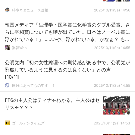
時事ネタニュース速報
2025/10/11(Sa) 14:56
韓国メディア「生理学・医学賞に化学賞のダブル受賞、さ
らに平和賞についても噂が出ていた。日本はノーベル賞に
浮かれている！」……いや、浮かれている、かなぁ？ もう
受賞って日常の一部じゃない？
楽韓Web
2025/10/11(Sa) 14:55
公明党内「初の女性総理への期待感がある中で、公明党が
邪魔しているように見えるのは良くない」との声
[10/11]
国難にあってもの申す！！
2025/10/11(Sa) 14:55
FF6の主人公はティナ←わかる。主人公はセ
リス←？？？
ゴールデンタイムズ
2025/10/11(Sa) 14:53