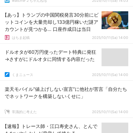
watch＠２ちゃんねる
2025/10/11(Sa) 14:03
【あっ】トランプの中国関税発言30分前にビ
ットコインを大量売却し133億円稼いだ謎ア
カウントが見つかる… 口座作成日は当日
はちま起稿
2025/10/11(Sa) 14:00
ドルオタが60万円使ったデート特典に発狂
→さすがにドルオタに同情する内容だった
くまニュース
2025/10/11(Sa) 14:00
楽天モバイル“値上げしない宣言”に他社が苦言「自分たち
でネットワークを構築しないくせに」
常識的に考えた
2025/10/11(Sa) 14:00
【速報】トレース師・江口寿史さん、とんで