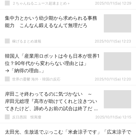
られず
２ちゃんねるニュース超速まとめ＋
2025/10/11(Sa) 12:29
集中力とかいう幼少期から求められる事務
能力 こんなん鍛えるなんて無理だろ
稼げるまとめ速報
2025/10/11(Sa) 12:23
韓国人「産業用ロボットは今も日本が世界1
位？90年代から変わらない理由とは」
→「納得の理由‥」
世界の憂鬱 海外・韓国の反応
2025/10/11(Sa) 12:20
岸田こそ終わってるのに気づかない ～
岸田元総理『高市が助けてくれと泣きつい
てきたけど、諦めろお前の試合は終了だ と
言って帰らせた』
反日愚国 恨寓瘻
2025/10/11(Sa) 12:15
太田光、生放送でぶっこむ「米倉涼子です」「広末涼子で