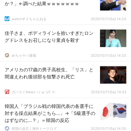
か？」←調べた結果ｗｗｗｗｗｗｗ
watch＠２ちゃんねる
2025/10/11(Sa) 14:33
佳子さま、ボディラインを拾いすぎたロン
グドレスをお召しになり童貞を殺す
めちゃヤバ速報
2025/10/11(Sa) 14:33
アメリカの17歳の男子高校生、「リス」と
間違えわれ後頭部を狙撃され死亡
ガハろぐNewsヽ(･ω･)/ｽﾞｺｰ
2025/10/11(Sa) 14:32
韓国人「ブラジル戦の韓国代表の各選手に
対する採点結果がこちら…」→「S級選手の
はずなのに…？」＝韓国の反応
韓国の反応 | 海外トークログ
2025/10/11(Sa) 14:30