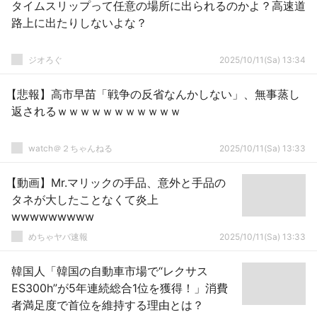
タイムスリップって任意の場所に出られるのかよ？高速道
路上に出たりしないよな？
ジオろぐ
2025/10/11(Sa) 13:34
【悲報】高市早苗「戦争の反省なんかしない」、無事蒸し
返されるｗｗｗｗｗｗｗｗｗｗｗ
watch＠２ちゃんねる
2025/10/11(Sa) 13:33
【動画】Mr.マリックの手品、意外と手品の
タネが大したことなくて炎上
wwwwwwwww
めちゃヤバ速報
2025/10/11(Sa) 13:33
韓国人「韓国の自動車市場で“レクサス
ES300h”が5年連続総合1位を獲得！」消費
者満足度で首位を維持する理由とは？