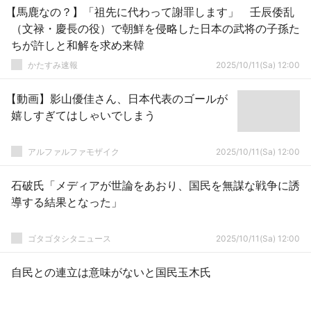
【馬鹿なの？】「祖先に代わって謝罪します」 壬辰倭乱
（文禄・慶長の役）で朝鮮を侵略した日本の武将の子孫た
ちが許しと和解を求め来韓
かたすみ速報
2025/10/11(Sa) 12:00
【動画】影山優佳さん、日本代表のゴールが
嬉しすぎてはしゃいでしまう
アルファルファモザイク
2025/10/11(Sa) 12:00
石破氏「メディアが世論をあおり、国民を無謀な戦争に誘
導する結果となった」
ゴタゴタシタニュース
2025/10/11(Sa) 12:00
自民との連立は意味がないと国民玉木氏