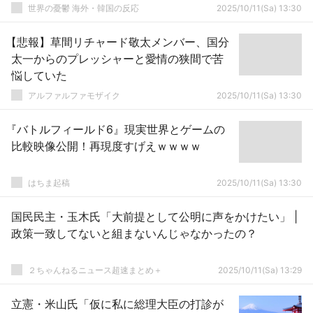
世界の憂鬱 海外・韓国の反応
2025/10/11(Sa) 13:30
【悲報】草間リチャード敬太メンバー、国分
太一からのプレッシャーと愛情の狭間で苦
悩していた
アルファルファモザイク
2025/10/11(Sa) 13:30
『バトルフィールド6』現実世界とゲームの
比較映像公開！再現度すげえｗｗｗｗ
はちま起稿
2025/10/11(Sa) 13:30
国民民主・玉木氏「大前提として公明に声をかけたい」 |
政策一致してないと組まないんじゃなかったの？
２ちゃんねるニュース超速まとめ＋
2025/10/11(Sa) 13:29
立憲・米山氏「仮に私に総理大臣の打診が