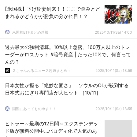
【米国株】下げ稲妻到来！！ここで踏みとど
まれるかどうかが勝負の分かれ目！？
米国株ETFまとめ速報
2025/10/11(Sa) 14:00
過去最大の強制清算。10%以上急落、160万人以上のトレ
ーダーがロスカット #暗号資産 | たった10%で、何言って
んの？
２ちゃんねるニュース超速まとめ＋
2025/10/11(Sa) 13:59
日本女性が握る「絶妙な固さ」 ソウルのOLが殺到する
日本式おにぎり専門店が大ヒット ［10/11］
国難にあってもの申す！！
2025/10/11(Sa) 13:55
ヒトラー～最期の12日間～エクステンデッ
ド版が無料公開中…パロディ化で人気のあ