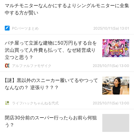
マルチモニターなんかにするよりシングルモニターに全集
中する方が賢い
PCパーツまとめ
2025/10/11(Sa) 13:01
パチ屋って立派な建物に50万円もする台を
沢山買って人件費も払って、なぜ経営成り
立つと思う？
アルファルファモザイク
2025/10/11(Sa) 13:00
【謎】黒以外のスニーカー履いてるやつって
なんなの？ 逆張り？？？
ライフハックちゃんねる弐式
2025/10/11(Sa) 13:00
閉店30分前のスーパー行ったらお前ら何狙
う？