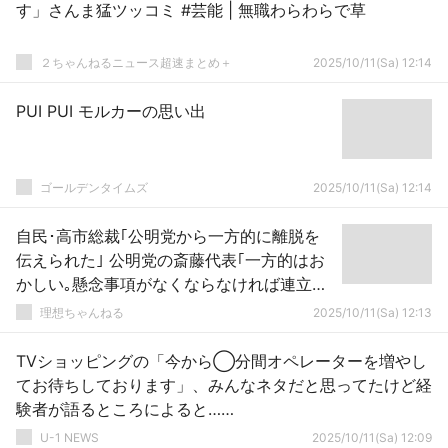
す」さんま猛ツッコミ #芸能 | 無職わらわらで草
２ちゃんねるニュース超速まとめ＋
2025/10/11(Sa) 12:14
PUI PUI モルカーの思い出
ゴールデンタイムズ
2025/10/11(Sa) 12:14
自民･高市総裁｢公明党から一方的に離脱を
伝えられた｣ 公明党の斎藤代表｢一方的はお
かしい｡懸念事項がなくならなければ連立は
無いとずっと言ってきた｣
理想ちゃんねる
2025/10/11(Sa) 12:13
TVショッピングの「今から◯分間オペレーターを増やし
てお待ちしております」、みんなネタだと思ってたけど経
験者が語るところによると……
U-1 NEWS
2025/10/11(Sa) 12:09