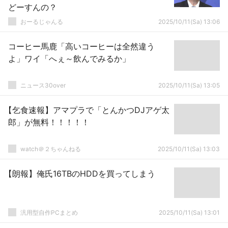
どーすんの？
おーるじゃんる
2025/10/11(Sa) 13:06
コーヒー馬鹿「高いコーヒーは全然違う
よ」ワイ「へぇ～飲んでみるか」
ニュース30over
2025/10/11(Sa) 13:05
【乞食速報】アマプラで「とんかつDJアゲ太
郎」が無料！！！！！
watch＠２ちゃんねる
2025/10/11(Sa) 13:03
【朗報】俺氏16TBのHDDを買ってしまう
汎用型自作PCまとめ
2025/10/11(Sa) 13:01