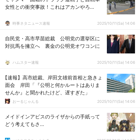
女性との衝突事故！これはアカンやろ…
時事ネタニュース速報
2025/10/11(Sa) 14:06
自民党・高市早苗総裁 公明党の選挙区に
対抗馬を擁立へ 裏金の公明党オワコンに
ハムスター速報
2025/10/11(Sa) 14:06
【速報】高市総裁、岸田文雄前首相と急きょ
面会 岸田「『公明と何かルートはありま
せんか』と聞かれたけど、遅すぎた」
おーるじゃんる
2025/10/11(Sa) 14:06
メイドインアビスのライザからの手紙って
どう考えてもさ…