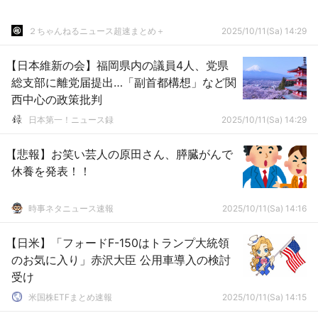
２ちゃんねるニュース超速まとめ＋
2025/10/11(Sa) 14:29
【日本維新の会】福岡県内の議員4人、党県
総支部に離党届提出…「副首都構想」など関
西中心の政策批判
日本第一！ニュース録
2025/10/11(Sa) 14:29
【悲報】お笑い芸人の原田さん、膵臓がんで
休養を発表！！
時事ネタニュース速報
2025/10/11(Sa) 14:16
【日米】「フォードF-150はトランプ大統領
のお気に入り」赤沢大臣 公用車導入の検討
受け
米国株ETFまとめ速報
2025/10/11(Sa) 14:15