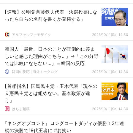
【速報】公明党斉藤鉄夫代表「決選投票にな
ったら自らの名前を書くか棄権する」
アルファルファモザイク
2025/10/11(Sa) 14:30
韓国人「最近、日本のことが圧倒的に羨ま
しいと感じた理由がこちら…」→「この分野
では比較にならない…」＝韓国の反応
韓国の反応 | 海外トークログ
2025/10/11(Sa) 14:30
【首相指名】国民民主党・玉木代表「現在の
立憲民主党とは組めない。基本政策が違
う」
はちま起稿
2025/10/11(Sa) 14:30
『キングオブコント』ロングコートダディが優勝！2年連
続の決勝で18代王者に #お笑い