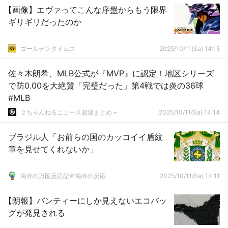
【画像】エヴァってこんな序盤からもう限界
ギリギリだったのか
ゴールデンタイムズ
2025/10/11(Sa) 14:15
佐々木朗希、MLB公式が『MVP』に認定！地区シリーズ
で防0.00を大絶賛「完璧だった」第4戦では炎の36球
#MLB
２ちゃんねるニュース超速まとめ＋
2025/10/11(Sa) 14:14
ブラジル人「お前らの国のカッコイイ盾紋
章を見せてくれないか」
海外の万国反応記＠海外の反応
2025/10/11(Sa) 14:11
【朗報】パンティーにしか見えないエコバッ
グが発見される