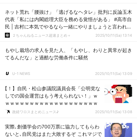
ネット荒れ「腰抜け」「逃げるなヘタレ」批判に反論玉木
代表「私には内閣総理大臣を務める覚悟がある」 #高市自
民 | 吉村に本気でやるなら一緒にやりましょうと言われた
のに無視して
２ちゃんねるニュース超速まとめ＋
2025/10/11(Sa) 13:14
もやし栽培の求人を見た人、「もやし、わりと異常が起き
てるんだな」と過酷な労働条件に騒然
U-1 NEWS
2025/10/11(Sa) 13:09
【！】自民・松山参議院議員会長「公明党な
しでの国会運営はもう考えられない！」ｗ
ｗｗｗｗｗｗｗｗｗｗｗｗｗｗｗｗｗｗｗ
政経ワロスまとめニュース♪
2025/10/11(Sa) 13:08
実際､創価学会の700万票に協力してもらわ
ないと､自民党はまた大敗するぞ これマジで