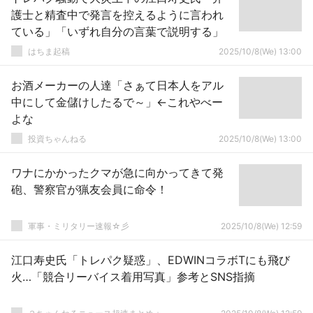
護士と精査中で発言を控えるように言われ
ている」「いずれ自分の言葉で説明する」
はちま起稿
2025/10/8(We) 13:00
お酒メーカーの人達「さぁて日本人をアル
中にして金儲けしたるで～」←これやべー
よな
投資ちゃんねる
2025/10/8(We) 13:00
ワナにかかったクマが急に向かってきて発
砲、警察官が猟友会員に命令！
軍事・ミリタリー速報☆彡
2025/10/8(We) 12:59
江口寿史氏「トレパク疑惑」、EDWINコラボTにも飛び
火…「競合リーバイス着用写真」参考とSNS指摘