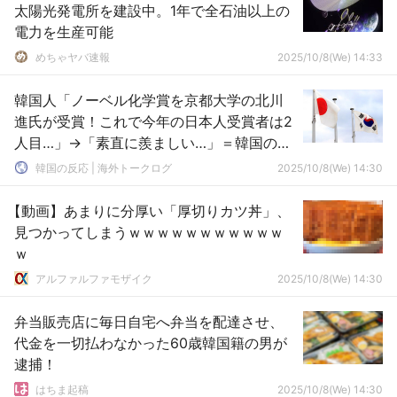
太陽光発電所を建設中。1年で全石油以上の
電力を生産可能
めちゃヤバ速報
2025/10/8(We) 14:33
韓国人「ノーベル化学賞を京都大学の北川
進氏が受賞！これで今年の日本人受賞者は2
人目…」→「素直に羨ましい…」＝韓国の反
応
韓国の反応 | 海外トークログ
2025/10/8(We) 14:30
【動画】あまりに分厚い「厚切りカツ丼」、
見つかってしまうｗｗｗｗｗｗｗｗｗｗｗ
ｗ
アルファルファモザイク
2025/10/8(We) 14:30
弁当販売店に毎日自宅へ弁当を配達させ、
代金を一切払わなかった60歳韓国籍の男が
逮捕！
はちま起稿
2025/10/8(We) 14:30