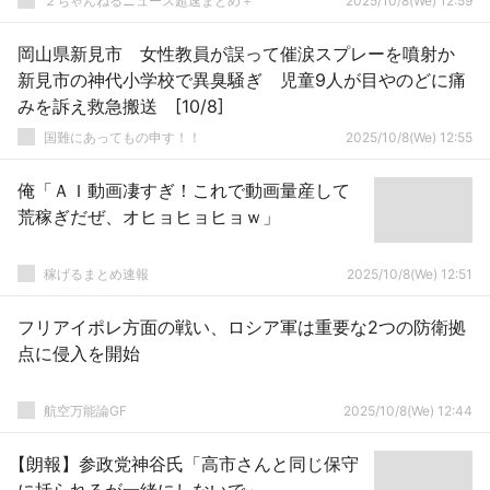
２ちゃんねるニュース超速まとめ＋
2025/10/8(We) 12:59
岡山県新見市 女性教員が誤って催涙スプレーを噴射か
新見市の神代小学校で異臭騒ぎ 児童9人が目やのどに痛
みを訴え救急搬送 [10/8]
国難にあってもの申す！！
2025/10/8(We) 12:55
俺「ＡＩ動画凄すぎ！これで動画量産して
荒稼ぎだぜ、オヒョヒョヒョｗ」
稼げるまとめ速報
2025/10/8(We) 12:51
フリアイポレ方面の戦い、ロシア軍は重要な2つの防衛拠
点に侵入を開始
航空万能論GF
2025/10/8(We) 12:44
【朗報】参政党神谷氏「高市さんと同じ保守