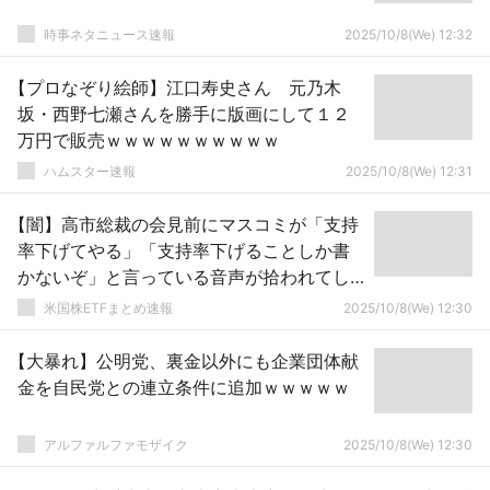
時事ネタニュース速報
2025/10/8(We) 12:32
【プロなぞり絵師】江口寿史さん 元乃木
坂・西野七瀬さんを勝手に版画にして１２
万円で販売ｗｗｗｗｗｗｗｗｗｗ
ハムスター速報
2025/10/8(We) 12:31
【闇】高市総裁の会見前にマスコミが「支持
率下げてやる」「支持率下げることしか書
かないぞ」と言っている音声が拾われてし
まう
米国株ETFまとめ速報
2025/10/8(We) 12:30
【大暴れ】公明党、裏金以外にも企業団体献
金を自民党との連立条件に追加ｗｗｗｗｗ
アルファルファモザイク
2025/10/8(We) 12:30