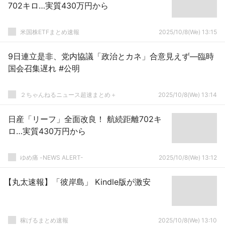
702キロ…実質430万円から
米国株ETFまとめ速報
2025/10/8(We) 13:15
9日連立是非、党内協議「政治とカネ」合意見えず―臨時
国会召集遅れ #公明
２ちゃんねるニュース超速まとめ＋
2025/10/8(We) 13:14
日産「リーフ」全面改良！ 航続距離702キ
ロ…実質430万円から
ゆめ痛 -NEWS ALERT-
2025/10/8(We) 13:12
【丸太速報】「彼岸島」 Kindle版が激安
稼げるまとめ速報
2025/10/8(We) 13:10