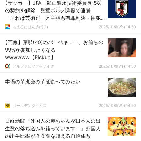
【サッカー】JFA・影山雅永技術委員長(58)
の契約を解除 児童ポルノ閲覧で逮捕
「これは芸術だ」と主張も有罪判決・性犯
罪者名簿に
もえるにほん彡(^)(^)
2025/10/8(We) 14:50
【画像】芹那(40)のバーベキュー、お前らの
99%が参加したくなる
wwwwww【Pickup】
アルファルファモザイク
2025/10/8(We) 14:50
本場の芋煮会の芋煮食べてみたい
ゴールデンタイムズ
2025/10/8(We) 14:50
日経新聞「外国人の赤ちゃんが日本人の出
生数の落ち込みを補っています！」外国人
の出生比率が２０％を超える自治体も