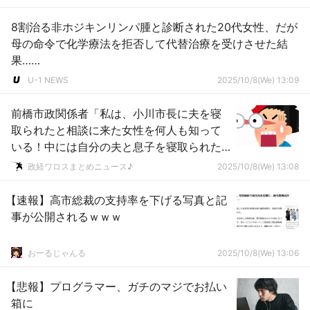
8割治る非ホジキンリンパ腫と診断された20代女性、だが
母の命令で化学療法を拒否して代替治療を受けさせた結
果……
U-1 NEWS
2025/10/8(We) 13:09
前橋市政関係者「私は、小川市長に夫を寝
取られたと相談に来た女性を何人も知って
いる！中には自分の夫と息子を寝取られた
という人までいた！」ｗｗｗｗｗｗ
政経ワロスまとめニュース♪
2025/10/8(We) 13:08
【速報】高市総裁の支持率を下げる写真と記
事が公開されるｗｗｗ
おーるじゃんる
2025/10/8(We) 13:06
【悲報】プログラマー、ガチのマジでお払い
箱に