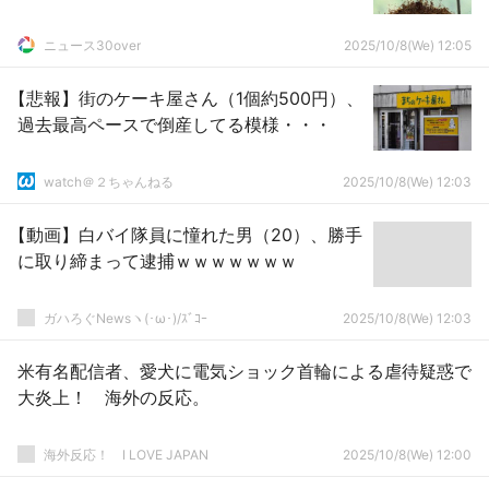
ニュース30over
2025/10/8(We) 12:05
【悲報】街のケーキ屋さん（1個約500円）、
過去最高ペースで倒産してる模様・・・
watch＠２ちゃんねる
2025/10/8(We) 12:03
【動画】白バイ隊員に憧れた男（20）、勝手
に取り締まって逮捕ｗｗｗｗｗｗｗ
ガハろぐNewsヽ(･ω･)/ｽﾞｺｰ
2025/10/8(We) 12:03
米有名配信者、愛犬に電気ショック首輪による虐待疑惑で
大炎上！ 海外の反応。
海外反応！ I LOVE JAPAN
2025/10/8(We) 12:00