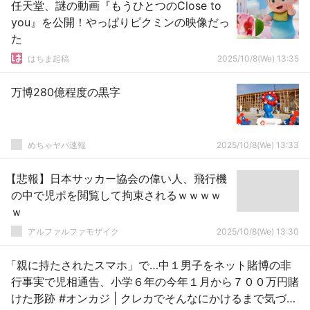
任天堂、謎の動画『もうひとつのClose to
you』を公開！やっぱりピクミンの映像だっ
た
はちま起稿
2025/10/8(We) 13:35
万博280億程度の黒字
めちゃヤバ速報
2025/10/8(We) 13:33
【悲報】日本サッカー協会の偉い人、飛行機
の中で児ポを閲覧して拘束されるｗｗｗｗ
ｗ
アルファルファモザイク
2025/10/8(We) 13:30
「親に持たされたスマホ」で…中１男子をネット賭博の非
行事実で児相通告、小学６年の今年１月から７００万円賭
けた形跡 #オンカジ | クレカでそんなにかけるまで気づか