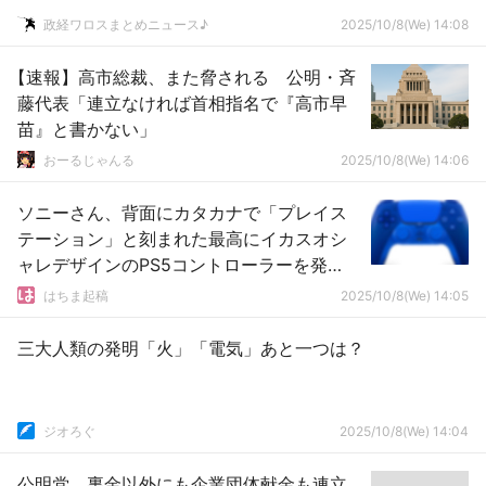
政経ワロスまとめニュース♪
2025/10/8(We) 14:08
【速報】高市総裁、また脅される 公明・斉
藤代表「連立なければ首相指名で『高市早
苗』と書かない」
おーるじゃんる
2025/10/8(We) 14:06
ソニーさん、背面にカタカナで「プレイス
テーション」と刻まれた最高にイカスオシ
ャレデザインのPS5コントローラーを発
売！！
はちま起稿
2025/10/8(We) 14:05
三大人類の発明「火」「電気」あと一つは？
ジオろぐ
2025/10/8(We) 14:04
公明党、裏金以外にも企業団体献金も連立