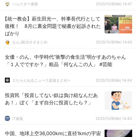
ハムスター速報
2025/10/8(We) 14:47
【統一教会】萩生田光一、幹事長代行として
復権！ 8月に裏金問題で秘書が起訴された
ばかり
なんJ政治ネタまとめ
2025/10/8(We) 14:45
女優・のん、中学時代“衝撃の食生活”明かすあのちゃん
「１人でですか？」粗品「何なんこの人」 #芸能
２ちゃんねるニュース超速まとめ＋
2025/10/8(We) 14:44
投資民「投資してない奴は負け組なんだあ
あ！」ぼく「まず自分に投資したら？」
IT速報
2025/10/8(We) 14:40
中国、地球上空36,000kmに直径1kmの宇宙