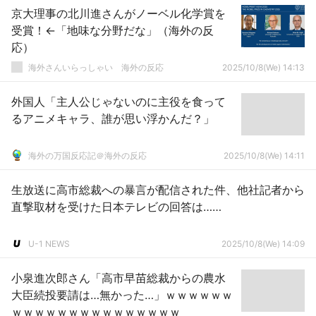
京大理事の北川進さんがノーベル化学賞を
受賞！←「地味な分野だな」（海外の反
応）
海外さんいらっしゃい 海外の反応
2025/10/8(We) 14:13
外国人「主人公じゃないのに主役を食って
るアニメキャラ、誰が思い浮かんだ？」
海外の万国反応記＠海外の反応
2025/10/8(We) 14:11
生放送に高市総裁への暴言が配信された件、他社記者から
直撃取材を受けた日本テレビの回答は……
U-1 NEWS
2025/10/8(We) 14:09
小泉進次郎さん「高市早苗総裁からの農水
大臣続投要請は…無かった…」ｗｗｗｗｗｗ
ｗｗｗｗｗｗｗｗｗｗｗｗｗｗｗ