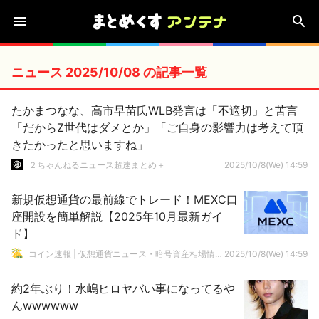
ニュース 2025/10/08 の記事一覧
たかまつなな、高市早苗氏WLB発言は「不適切」と苦言
「だからZ世代はダメとか」「ご自身の影響力は考えて頂
きたかったと思いますね」
２ちゃんねるニュース超速まとめ＋
2025/10/8(We) 14:59
新規仮想通貨の最前線でトレード！MEXC口
座開設を簡単解説【2025年10月最新ガイ
ド】
コイン速報 | 仮想通貨ニュース・暗号資産相場情報・5chまとめ
2025/10/8(We) 14:59
約2年ぶり！水嶋ヒロヤバい事になってるや
んwwwwww