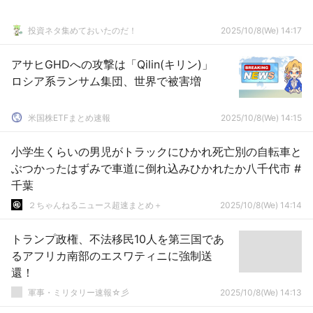
投資ネタ集めておいたのだ！
2025/10/8(We) 14:17
アサヒGHDへの攻撃は「Qilin(キリン)」
ロシア系ランサム集団、世界で被害増
米国株ETFまとめ速報
2025/10/8(We) 14:15
小学生くらいの男児がトラックにひかれ死亡別の自転車と
ぶつかったはずみで車道に倒れ込みひかれたか八千代市 #
千葉
２ちゃんねるニュース超速まとめ＋
2025/10/8(We) 14:14
トランプ政権、不法移民10人を第三国であ
るアフリカ南部のエスワティニに強制送
還！
軍事・ミリタリー速報☆彡
2025/10/8(We) 14:13