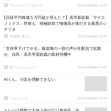
アルファルファモザイク
2025/10/8(We) 13:00
【日経平均株価５万円超が見えた？】高市新総裁「サナエ
ノミクス」炸裂も、積極財政で物価高が進行する最悪のシ
ナリオ
常識的に考えた
2025/10/8(We) 13:00
「支持率下げてやる」報道陣の一部の声が生配信で拡散
か、自民・高市早苗総裁の取材待機中
黒マッチョニュース
2025/10/8(We) 13:00
AIくん、小説を理解できない
くまニュース
2025/10/8(We) 13:00
トレパク騒動で大炎上中の江口寿史氏「弁