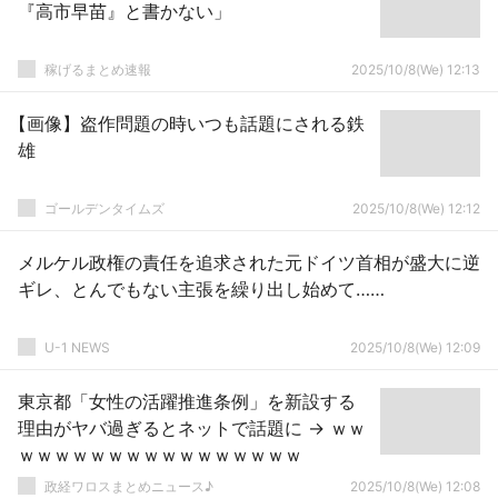
『高市早苗』と書かない」
稼げるまとめ速報
2025/10/8(We) 12:13
【画像】盗作問題の時いつも話題にされる鉄
雄
ゴールデンタイムズ
2025/10/8(We) 12:12
メルケル政権の責任を追求された元ドイツ首相が盛大に逆
ギレ、とんでもない主張を繰り出し始めて……
U-1 NEWS
2025/10/8(We) 12:09
東京都「女性の活躍推進条例」を新設する
理由がヤバ過ぎるとネットで話題に → ｗｗ
ｗｗｗｗｗｗｗｗｗｗｗｗｗｗｗｗ
政経ワロスまとめニュース♪
2025/10/8(We) 12:08