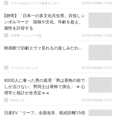
ない親
２ちゃんねるニュース超速まとめ＋
2025/10/8(We) 13:29
【静岡】「日本一の多文化共生県」目指しシ
ンボルマーク 国籍や文化、年齢を超え、
個性を許容する
日本第一！ニュース録
2025/10/8(We) 13:29
映画館で旧劇エヴァ見れるの楽しみだわ…
ゴールデンタイムズ
2025/10/8(We) 13:23
8000人に奢った男の真理「男は畏怖の前で
しか泣けない、男同士は畏怖で測る」 ⇒ 心
理学と統計が全否定ｗｗ
News U.S.
2025/10/8(We) 13:17
日産EV「リーフ」全面改良、航続距離1.5倍