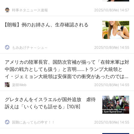
時事ネタニュース速報
2025/10/8(We) 14:57
【朗報】例のお姉さん、生存確認される
もみあげチャ～シュ～
2025/10/8(We) 14:55
アメリカの陸軍長官、国防次官補が揃って「在韓米軍は対
中国の戦力としても扱う」と言明……トランプ大統領と
イ・ジェミョン大統領は安保面での衝突があったのではな
いか、との予測
楽韓Web
2025/10/8(We) 14:55
グレタさんをイスラエルが国外追放 虐待
訴えは「いくらでも話せる」[10/8]
国難にあってもの申す！！
2025/10/8(We) 14:55