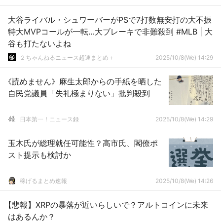
大谷ライバル・シュワーバーがPSで7打数無安打の大不振
特大MVPコールが一転…大ブレーキで非難殺到 #MLB | 大
谷も打たないよね
２ちゃんねるニュース超速まとめ＋
2025/10/8(We) 14:29
《読めません》麻生太郎からの手紙を晒した
自民党議員「失礼極まりない」批判殺到
日本第一！ニュース録
2025/10/8(We) 14:29
玉木氏が総理就任可能性？高市氏、閣僚ポ
スト提示も検討か
稼げるまとめ速報
2025/10/8(We) 14:26
【悲報】XRPの暴落が近いらしいで？アルトコインに未来
はあるんか？