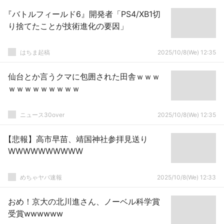
『バトルフィールド6』開発者「PS4/XB1切
り捨てたことが技術進化の要因」
はちま起稿
2025/10/8(We) 12:35
仙台とか言うクマに包囲された田舎ｗｗｗ
ｗｗｗｗｗｗｗｗｗ
ニュース30over
2025/10/8(We) 12:35
【悲報】高市早苗、靖国神社参拝見送り
WWWWWWWWWW
めちゃヤバ速報
2025/10/8(We) 12:33
おめ！京大の北川進さん、ノーベル科学賞
受賞wwwwww