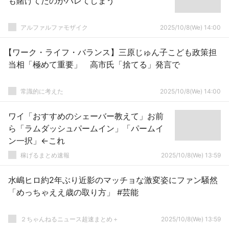
も賭けてたのがバレてしまう
アルファルファモザイク
2025/10/8(We) 14:00
【ワーク・ライフ・バランス】三原じゅん子こども政策担
当相「極めて重要」 高市氏「捨てる」発言で
常識的に考えた
2025/10/8(We) 14:00
ワイ「おすすめのシェーバー教えて」お前
ら「ラムダッシュパームイン」「パームイ
ン一択」←これ
稼げるまとめ速報
2025/10/8(We) 13:59
水嶋ヒロ約2年ぶり近影のマッチョな激変姿にファン騒然
「めっちゃええ歳の取り方」 #芸能
２ちゃんねるニュース超速まとめ＋
2025/10/8(We) 13:59