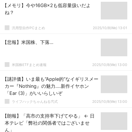
【メモリ】今や16GB×2も低容量扱いだよ
ね？
汎用型自作PCまとめ
2025/10/8(We) 13:01
【悲報】米国株、下落…
米国株ETFまとめ速報
2025/10/8(We) 13:00
【謎評価】いま最も“Apple的”なイギリスメー
カー『Nothing』の魅力‥‥新作イヤホン
「Ear (3)」がいいらしいぞ
ライフハックちゃんねる弐式
2025/10/8(We) 13:00
【朗報】「高市の支持率下げてやる」 ← 日
本テレビ「弊社の関係者ではございませ
ん」