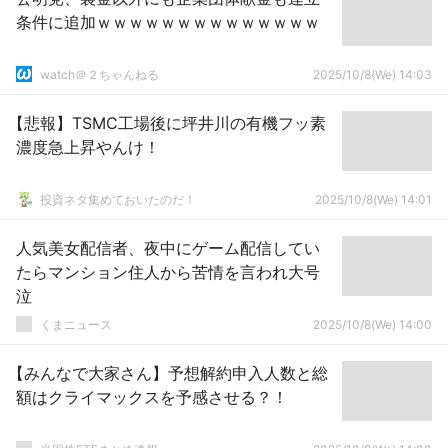
条件に追加ｗｗｗｗｗｗｗｗｗｗｗｗｗｗ
watch＠２ちゃんねる
2025/10/8(We) 14:03
【悲報】TSMC工場後に坪井川の有機フッ素
濃度急上昇やんけ！
投資ネタ集めておいたのだ！
2025/10/8(We) 14:01
人気美女配信者、夜中にゲーム配信してい
たらマンション住人から苦情を言われ大号
泣
くまニュース
2025/10/8(We) 14:00
【みんなで大家さん】予想解約申入人数と総
額はクライマックスを予感させる？！