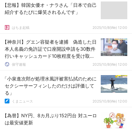
【悲報】韓国女優オ・ナラさん「日本で自己
紹介するたびに爆笑されるんです」
はちま起稿
2025/10/8(We) 12:00
【神奈川】グエン容疑者を逮捕 偽造した日
本人名義の免許証で口座開設申請を30数件
行いキャッシュカード10枚程度を受け取
る 実行役や別の指示役ら男女6人も逮捕
保守速報
2025/10/8(We) 12:00
「小泉進次郎が処理水風評被害払拭のために
セクシーサーフィンしたのだけは評価して
る」
くまニュース
2025/10/8(We) 12:00
【為替】NY円、8カ月ぶり152円台 対ユーロ
は最安値更新