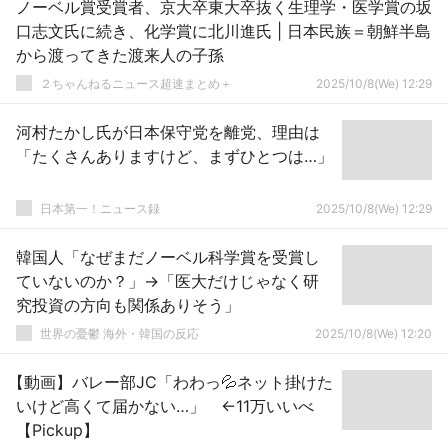
ノーベル賞受賞者、京大卒東大卒抜く生理学・医学賞の坂
口志文氏に続き、化学賞に北川進氏 | 日本民族＝朝鮮半島
から渡ってきた渡来人の子孫
２ちゃんねるニュース超速まとめ＋
2025/10/8(We) 12:29
河村たかし氏が日本保守党を離党、理由は
「たくさんありますけど、まずひとつは…」
日本第一！ニュース録
2025/10/8(We) 12:29
韓国人「なぜまだノーベル科学賞を受賞し
ていないのか？」→「医大だけじゃなく研
究投資の方向も関係ありそう」
世界の憂鬱 海外・韓国の反応
2025/10/8(We) 12:20
【動画】バレー部JC「わわっ💦ネット掛けた
いけど高くて届かない…」 ←11万いいべ
【Pickup】