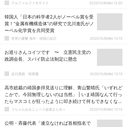
アルファルファモザイク
2025/10/8(We) 12:20
韓国人「日本の科学者2人がノーベル賞を受
賞！“金属有機構造体”の研究で北川進氏がノ
ーベル化学賞を共同受賞
世界の憂鬱 海外・韓国の反応
2025/10/8(We) 12:15
お巡りさんコイツです 〜 立憲民主党の
政調会長、スパイ防止法制定に懸念
反日愚国 恨寓瘻
2025/10/8(We) 12:15
高市総裁の靖国参拝見送りに理解、青山繁晴氏「いずれど
こかで。今回無理しないのは当然」 | いま靖国なんて行っ
たらマスコミが狂ったように叩き続けて何もできなくなる
だろうなー
２ちゃんねるニュース超速まとめ＋
2025/10/8(We) 12:14
公明・斉藤代表「連立なければ首相指名で