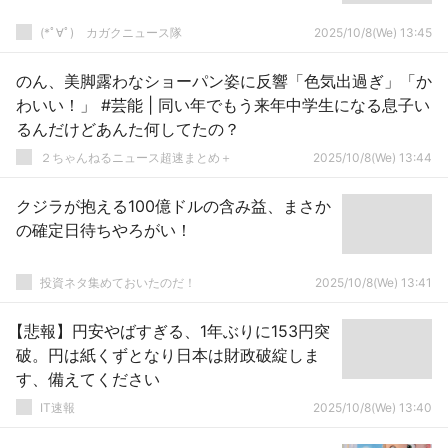
(*ﾟ∀ﾟ)ゞカガクニュース隊
2025/10/8(We) 13:45
のん、美脚露わなショーパン姿に反響「色気出過ぎ」「か
わいい！」 #芸能 | 同い年でもう来年中学生になる息子い
るんだけどあんた何してたの？
２ちゃんねるニュース超速まとめ＋
2025/10/8(We) 13:44
クジラが抱える100億ドルの含み益、まさか
の確定日待ちやろがい！
投資ネタ集めておいたのだ！
2025/10/8(We) 13:41
【悲報】円安やばすぎる、1年ぶりに153円突
破。円は紙くずとなり日本は財政破綻しま
す、備えてください
IT速報
2025/10/8(We) 13:40