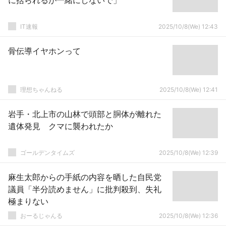
に括られるが一緒にしないで」
IT速報
2025/10/8(We) 12:43
骨伝導イヤホンって
理想ちゃんねる
2025/10/8(We) 12:41
岩手・北上市の山林で頭部と胴体が離れた
遺体発見 クマに襲われたか
ゴールデンタイムズ
2025/10/8(We) 12:39
麻生太郎からの手紙の内容を晒した自民党
議員「半分読めません」に批判殺到、失礼
極まりない
おーるじゃんる
2025/10/8(We) 12:36