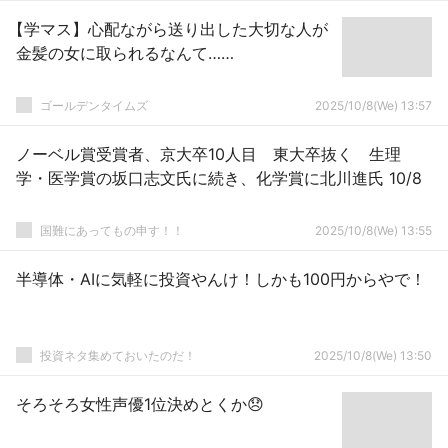
【学マス】心配ながら送り出した大切な人が
金髪の女に取られるなんて……
ゴールデンタイムズ
2025/10/8(We) 13:57
ノーベル賞受賞者、京大卒10人目 東大卒抜く 生理
学・医学賞の坂口志文氏に続き、化学賞に北川進氏 10/8
国難にあってもの申す！！
2025/10/8(We) 13:55
半導体・AIに気軽に投資やんけ！しかも100円からやで！
投資ネタ集めておいたのだ！
2025/10/8(We) 13:50
そろそろ女性声優1位決めとくか😞