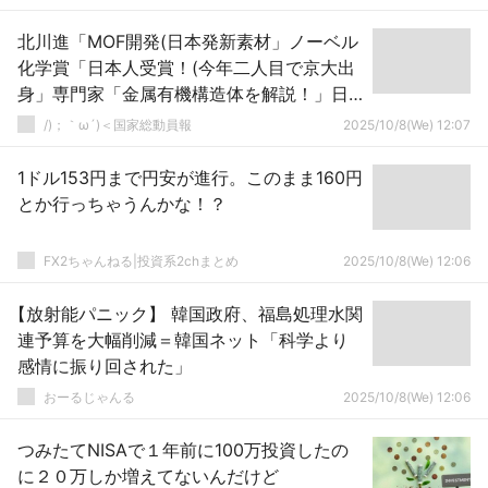
北川進「MOF開発(日本発新素材」ノーベル
化学賞「日本人受賞！(今年二人目で京大出
身」専門家「金属有機構造体を解説！」日
比谷高校と横須賀高校「権威の三冠王」→
/)；｀ω´)＜国家総動員報
2025/10/8(We) 12:07
1ドル153円まで円安が進行。このまま160円
とか行っちゃうんかな！？
FX2ちゃんねる|投資系2chまとめ
2025/10/8(We) 12:06
【放射能パニック】 韓国政府、福島処理水関
連予算を大幅削減＝韓国ネット「科学より
感情に振り回された」
おーるじゃんる
2025/10/8(We) 12:06
つみたてNISAで１年前に100万投資したの
に２０万しか増えてないんだけど