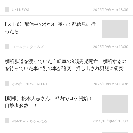
U-1 NEWS
2025/10/6(Mo) 13:39
【スト6】配信中のやつに勝って配信見に行
ったら
ゴールデンタイムズ
2025/10/6(Mo) 13:39
横断歩道を渡っていた自転車の9歳男児死亡 横断するの
を待っていた車に別の車が追突 押し出され男児に衝突
ゆめ痛 -NEWS ALERT-
2025/10/6(Mo) 13:36
【朗報】松本人志さん、都内でロケ開始！
目撃者多数！！
watch＠２ちゃんねる
2025/10/6(Mo) 13:33