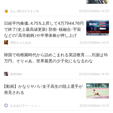
なんJ政治ネタまとめ
2025/10/6(Mo) 14:23
日経平均株価､4.75%上昇して4万7944.76円
で終了(史上最高値更新) 防衛･核融合･宇宙
などの｢高市銘柄｣や半導体株が押し上げ
理想ちゃんねる
2025/10/6(Mo) 14:21
韓国で幼稚園時代から詰めこまれる英語教育……月謝は16
万円。そりゃあ、世界最悪の少子化にもなるわな
楽韓Web
2025/10/6(Mo) 14:20
【動画】かなりヤバい女子高生の陸上選手が
発見される
もみあげチャ～シュ～
2025/10/6(Mo) 14:15