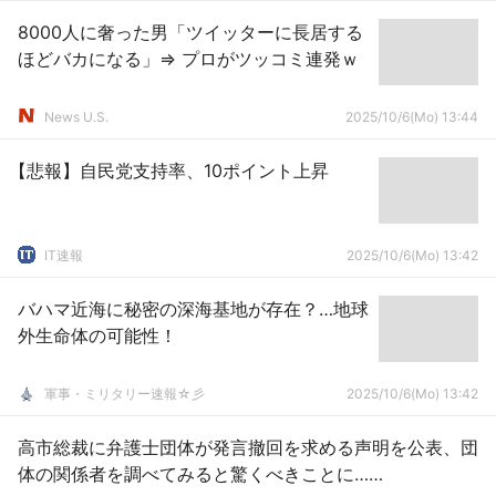
8000人に奢った男「ツイッターに長居する
ほどバカになる」⇒ プロがツッコミ連発ｗ
News U.S.
2025/10/6(Mo) 13:44
【悲報】自民党支持率、10ポイント上昇
IT速報
2025/10/6(Mo) 13:42
バハマ近海に秘密の深海基地が存在？…地球
外生命体の可能性！
軍事・ミリタリー速報☆彡
2025/10/6(Mo) 13:42
高市総裁に弁護士団体が発言撤回を求める声明を公表、団
体の関係者を調べてみると驚くべきことに……