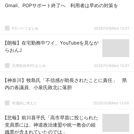
Gmail、POPサポート終了へ 利用者は早めの対策を
PCパーツまとめ
2025/10/6(Mo) 13:01
【朗報】在宅勤務中ワイ、YouTubeを見なが
らおんJ
汎用型自作PCまとめ
2025/10/6(Mo) 13:01
【神奈川】牧島氏「不信感が助長されたことに責任」 県
内の各議員、小泉氏敗北に落胆
常識的に考えた
2025/10/6(Mo) 13:00
【悲報】前川喜平氏「高市早苗に投じられた
党員票には、神道政治連盟や統一教会の組
織票が含まれていたのでは」