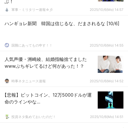
ぶ！
軍事・ミリタリー速報☆彡
2025/10/6(Mo) 14:57
ハンギョレ新聞 韓国は信じるな、だまされるな [10/6]
国難にあってもの申す！！
2025/10/6(Mo) 14:55
人気声優・洲崎綾、結婚指輪捨てました
wwwぶちギレてるけど何があった！？
時事ネタニュース速報
2025/10/6(Mo) 14:52
【悲報】ビットコイン、12万5000ドルが運
命のラインやな…
投資ネタ集めておいたのだ！
2025/10/6(Mo) 14:51