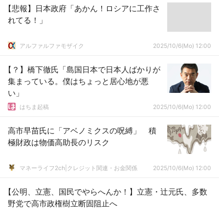
【悲報】日本政府「あかん！ロシアに工作さ
れてる！」
アルファルファモザイク
2025/10/6(Mo) 12:00
【？】橋下徹氏「島国日本で日本人ばかりが
集まっている。僕はちょっと居心地が悪
い」
はちま起稿
2025/10/6(Mo) 12:00
高市早苗氏に「アベノミクスの呪縛」 積
極財政は物価高助長のリスク
マネーライフ2ch|クレジット関連・お金関係
2025/10/6(Mo) 12:00
【公明、立憲、国民でやらへんか！】立憲・辻元氏、多数
野党で高市政権樹立断固阻止へ