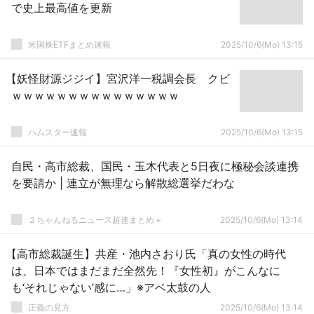
で史上最高値を更新
米国株ETFまとめ速報
2025/10/6(Mo) 13:15
【妖怪財源ジジイ】宮沢洋一税調会長 クビ
ｗｗｗｗｗｗｗｗｗｗｗｗｗｗｗ
ハムスター速報
2025/10/6(Mo) 13:15
自民・高市総裁、国民・玉木代表と5日夜に極秘会談連携
を要請か | 連立が無理なら解散総選挙だわな
２ちゃんねるニュース超速まとめ＋
2025/10/6(Mo) 13:14
【高市総裁誕生】共産・池内さおり氏「真の女性の時代
は、日本ではまだまだ全然先！『女性初』がこんなに
も‘それじゃない’感に…」※アベ太鼓の人
正義の見方
2025/10/6(Mo) 13:14