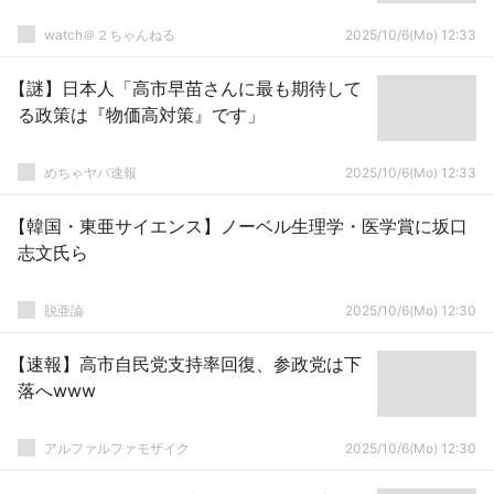
watch＠２ちゃんねる
2025/10/6(Mo) 12:33
【謎】日本人「高市早苗さんに最も期待して
る政策は『物価高対策』です」
めちゃヤバ速報
2025/10/6(Mo) 12:33
【韓国・東亜サイエンス】ノーベル生理学・医学賞に坂口
志文氏ら
脱亜論
2025/10/6(Mo) 12:30
【速報】高市自民党支持率回復、参政党は下
落へwww
アルファルファモザイク
2025/10/6(Mo) 12:30