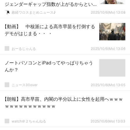
ジェンダーギャップ指数が上がるからとい
って女性に優しい政治ではない！」
政経ワロスまとめニュース♪
2025/10/6(Mo) 13:08
【動画】 中核派による高市早苗を打倒する
デモがはじまる・・ ・
おーるじゃんる
2025/10/6(Mo) 13:06
ノートパソコンとiPadってやっぱりちゃう
んか？
ニュース30over
2025/10/6(Mo) 13:05
【朗報】高市早苗、内閣の半分以上に女性を起用へｗｗｗ
ｗｗｗｗｗｗｗｗｗｗｗ
watch＠２ちゃんねる
2025/10/6(Mo) 13:03