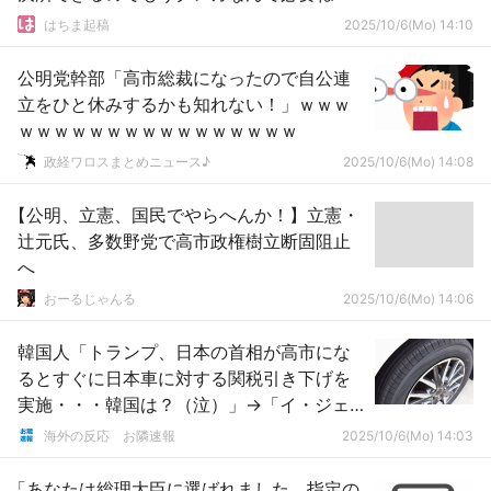
ぇ！
はちま起稿
2025/10/6(Mo) 14:10
公明党幹部「高市総裁になったので自公連
立をひと休みするかも知れない！」ｗｗｗ
ｗｗｗｗｗｗｗｗｗｗｗｗｗｗｗｗ
政経ワロスまとめニュース♪
2025/10/6(Mo) 14:08
【公明、立憲、国民でやらへんか！】立憲・
辻元氏、多数野党で高市政権樹立断固阻止
へ
おーるじゃんる
2025/10/6(Mo) 14:06
韓国人「トランプ、日本の首相が高市にな
るとすぐに日本車に対する関税引き下げを
実施・・・韓国は？（泣）」→「イ・ジェ
ミョンを本当に嫌ってるようだね」「日本
海外の反応 お隣速報
2025/10/6(Mo) 14:03
とも仲が悪くなれば国際仲間外れになるの
か」
「あなたは総理大臣に選ばれました。指定の