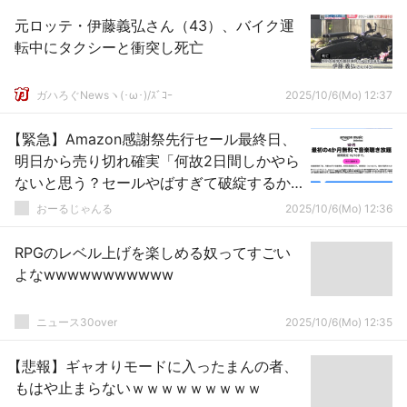
元ロッテ・伊藤義弘さん（43）、バイク運
転中にタクシーと衝突し死亡
ガハろぐNewsヽ(･ω･)/ｽﾞｺｰ
2025/10/6(Mo) 12:37
【緊急】Amazon感謝祭先行セール最終日、
明日から売り切れ確実「何故2日間しかやら
ないと思う？セールやばすぎて破綻するか
らだぞ」
おーるじゃんる
2025/10/6(Mo) 12:36
RPGのレベル上げを楽しめる奴ってすごい
よなwwwwwwwwwww
ニュース30over
2025/10/6(Mo) 12:35
【悲報】ギャオりモードに入ったまんの者、
もはや止まらないｗｗｗｗｗｗｗｗｗ