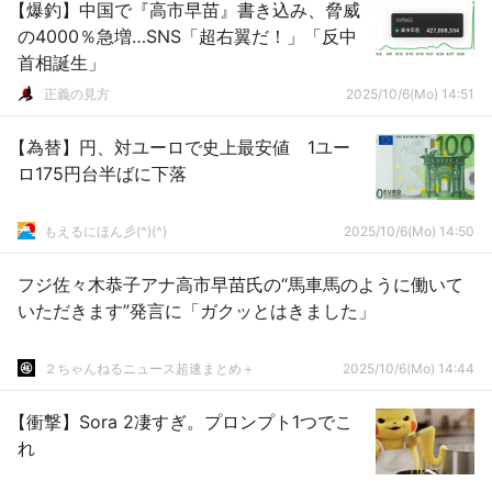
【爆釣】中国で『高市早苗』書き込み、脅威
の4000％急増…SNS「超右翼だ！」「反中
首相誕生」
正義の見方
2025/10/6(Mo) 14:51
【為替】円、対ユーロで史上最安値 1ユー
ロ175円台半ばに下落
もえるにほん彡(^)(^)
2025/10/6(Mo) 14:50
フジ佐々木恭子アナ高市早苗氏の“馬車馬のように働いて
いただきます”発言に「ガクッとはきました」
２ちゃんねるニュース超速まとめ＋
2025/10/6(Mo) 14:44
【衝撃】Sora 2凄すぎ。プロンプト1つでこ
れ