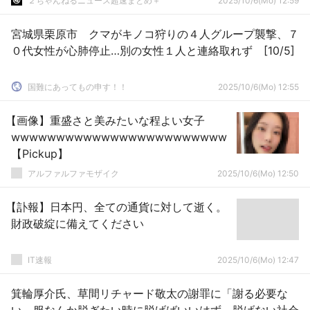
２ちゃんねるニュース超速まとめ＋
2025/10/6(Mo) 12:59
宮城県栗原市 クマがキノコ狩りの４人グループ襲撃、７
０代女性が心肺停止…別の女性１人と連絡取れず [10/5]
国難にあってもの申す！！
2025/10/6(Mo) 12:55
【画像】重盛さと美みたいな程よい女子
wwwwwwwwwwwwwwwwwwwwwwww
【Pickup】
アルファルファモザイク
2025/10/6(Mo) 12:50
【訃報】日本円、全ての通貨に対して逝く。
財政破綻に備えてください
IT速報
2025/10/6(Mo) 12:47
箕輪厚介氏、草間リチャード敬太の謝罪に「謝る必要な