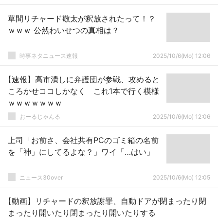
草間リチャード敬太が釈放されたって！？
ｗｗｗ 公然わいせつの真相は？
時事ネタニュース速報
2025/10/6(Mo) 12:06
【速報】高市潰しに弁護団が参戦、攻めると
ころかせココしかなく これ1本で行く模様
ｗｗｗｗｗｗｗ
おーるじゃんる
2025/10/6(Mo) 12:06
上司「お前さ、会社共有PCのゴミ箱の名前
を「神」にしてるよな？」ワイ「…はい」
ニュース30over
2025/10/6(Mo) 12:05
【動画】リチャードの釈放謝罪、自動ドアが閉まったり閉
まったり開いたり閉まったり開いたりする