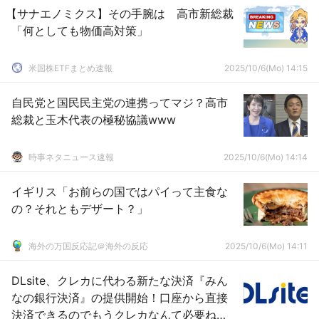
【サナエノミクス】その手腕は 高市新総裁
「何としても物価高対策」
米国株ETFまとめ速報
2025/10/6(Mo) 14:15
自民党と国民民主党の連携ってマジ？高市
総裁と玉木代表の極秘協議www
時事ネタニュース速報
2025/10/6(Mo) 14:14
イギリス「お前らの国ではパイって主食な
の？それともデザート？」
海外の万国反応記＠海外の反応
2025/10/6(Mo) 14:11
DLsite、クレカに代わる新たな決済『みん
なの銀行決済』の提供開始！口座から直接
決済できるのでもうクレカなんて必要ね