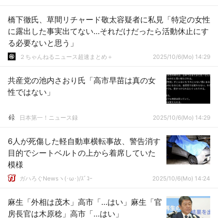
橋下徹氏、草間リチャード敬太容疑者に私見「特定の女性
に露出した事実出てない…それだけだったら活動休止にす
る必要ないと思う」
２ちゃんねるニュース超速まとめ＋
2025/10/6(Mo) 14:29
共産党の池内さおり氏「高市早苗は真の女
性ではない」
日本第一！ニュース録
2025/10/6(Mo) 14:29
6人が死傷した軽自動車横転事故、警告消す
目的でシートベルトの上から着席していた
模様
ガハろぐNewsヽ(･ω･)/ｽﾞｺｰ
2025/10/6(Mo) 14:24
麻生「外相は茂木」高市「…はい」麻生「官
房長官は木原稔」高市「…はい」