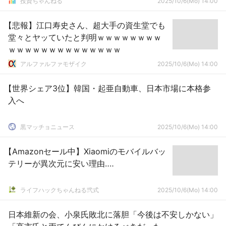
投資ちゃんねる
2025/10/6(Mo) 14:00
【悲報】江口寿史さん、超大手の資生堂でも
堂々とヤッていたと判明ｗｗｗｗｗｗｗｗ
ｗｗｗｗｗｗｗｗｗｗｗｗｗｗ
アルファルファモザイク
2025/10/6(Mo) 14:00
【世界シェア3位】韓国・起亜自動車、日本市場に本格参
入へ
黒マッチョニュース
2025/10/6(Mo) 14:00
【Amazonセール中】Xiaomiのモバイルバッ
テリーが異次元に安い理由‥‥
ライフハックちゃんねる弐式
2025/10/6(Mo) 14:00
日本維新の会、小泉氏敗北に落胆「今後は不安しかない」