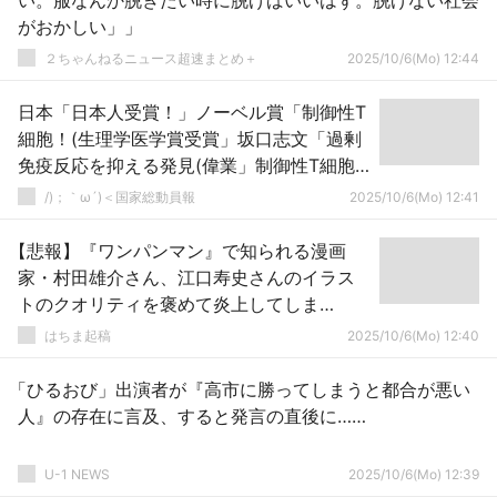
い。服なんか脱ぎたい時に脱げばいいはず。脱げない社会
がおかしい」」
２ちゃんねるニュース超速まとめ＋
2025/10/6(Mo) 12:44
日本「日本人受賞！」ノーベル賞「制御性T
細胞！(生理学医学賞受賞」坂口志文「過剰
免疫反応を抑える発見(偉業」制御性T細胞
「免疫疾患を治療できる未来(重要」→
/)；｀ω´)＜国家総動員報
2025/10/6(Mo) 12:41
【悲報】『ワンパンマン』で知られる漫画
家・村田雄介さん、江口寿史さんのイラス
トのクオリティを褒めて炎上してしま
う・・・
はちま起稿
2025/10/6(Mo) 12:40
「ひるおび」出演者が『高市に勝ってしまうと都合が悪い
人』の存在に言及、すると発言の直後に……
U-1 NEWS
2025/10/6(Mo) 12:39