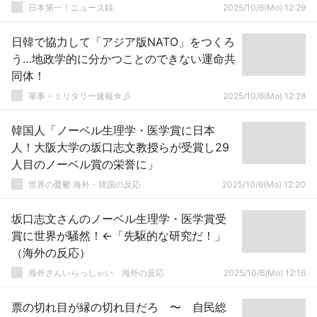
日本第一！ニュース録
2025/10/6(Mo) 12:29
日韓で協力して「アジア版NATO」をつくろ
う…地政学的に分かつことのできない運命共
同体！
軍事・ミリタリー速報☆彡
2025/10/6(Mo) 12:28
韓国人「ノーベル生理学・医学賞に日本
人！大阪大学の坂口志文教授らが受賞し29
人目のノーベル賞の栄誉に」
世界の憂鬱 海外・韓国の反応
2025/10/6(Mo) 12:20
坂口志文さんのノーベル生理学・医学賞受
賞に世界が騒然！←「先駆的な研究だ！」
（海外の反応）
海外さんいらっしゃい 海外の反応
2025/10/6(Mo) 12:16
票の切れ目が縁の切れ目だろ 〜 自民総