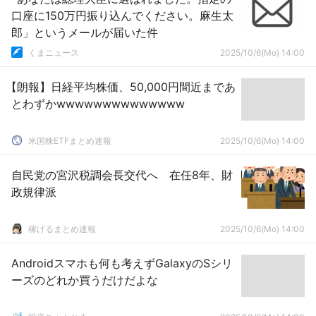
口座に150万円振り込んでください。麻生太
郎」というメールが届いた件
くまニュース
2025/10/6(Mo) 14:00
【朗報】日経平均株価、50,000円間近まであ
とわずかwwwwwwwwwwwwww
米国株ETFまとめ速報
2025/10/6(Mo) 14:00
自民党の宮沢税調会長交代へ 在任8年、財
政規律派
稼げるまとめ速報
2025/10/6(Mo) 14:00
Androidスマホも何も考えずGalaxyのSシリ
ーズのどれか買うだけだよな