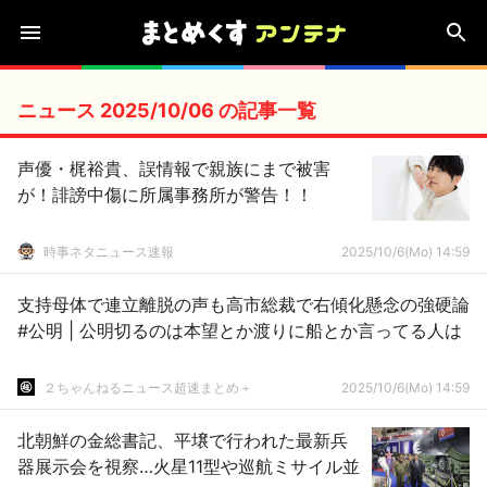
ニュース 2025/10/06 の記事一覧
声優・梶裕貴、誤情報で親族にまで被害
が！誹謗中傷に所属事務所が警告！！
時事ネタニュース速報
2025/10/6(Mo) 14:59
支持母体で連立離脱の声も高市総裁で右傾化懸念の強硬論
#公明 | 公明切るのは本望とか渡りに船とか言ってる人は
２ちゃんねるニュース超速まとめ＋
2025/10/6(Mo) 14:59
北朝鮮の金総書記、平壌で行われた最新兵
器展示会を視察…火星11型や巡航ミサイル並