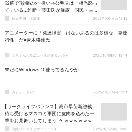
裁選で“蚊帳の外”扱い→公明党は「相当怒っ
て」いる…維新・藤田氏が暴露 国民・古川
氏も「甘く見ない方がいい」
反日愚国 恨寓瘻
2025/10/6(Mo) 12:15
アニメーターに「発達障害」はないあるのは多様な「発達
特性」だ※青木瑛佳氏
２ちゃんねるニュース超速まとめ＋
2025/10/6(Mo) 12:14
未だにWindows 10使ってるんやが
ガジェット2ch
2025/10/6(Mo) 12:11
【ワークライフバランス】高市早苗新総裁、
待ち受けるマスコミ軍団に皮肉を込めた一
撃をお見舞いしてしまう → ｗｗｗｗｗｗｗ
ｗｗｗｗｗｗｗｗｗｗｗ
政経ワロスまとめニュース♪
2025/10/6(Mo) 12:08