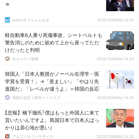
ｗ
watch＠２ちゃんねる
2025/10/6(Mo) 14:33
軽自動車6人乗り死傷事故、シートベルトも
警告消しのために嵌めて上から座ってただ
けだったと判明
めちゃヤバ速報
2025/10/6(Mo) 14:33
韓国人「日本人教授がノーベル生理学・医
学賞を受賞！」→「羨ましい」「やはり先
進国だ」「レベルが違うよ」＝韓国の反応
韓国の反応 | 海外トークログ
2025/10/6(Mo) 14:30
【悲報】橋下徹氏｢僕はもっと外国人に来て
貰いたいんですよ。島国日本で日本人ばっ
かりは居心地が悪い｣
アルファルファモザイク
2025/10/6(Mo) 14:30