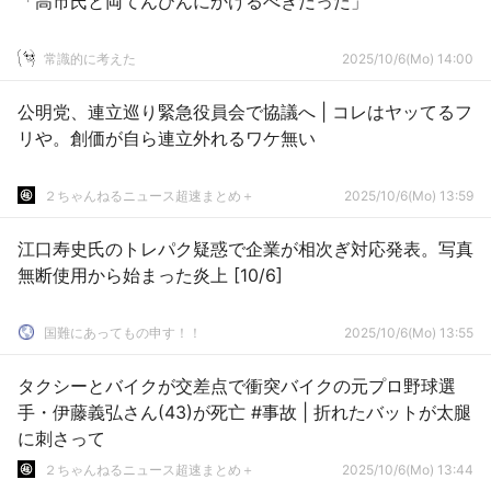
「高市氏と両てんびんにかけるべきだった」
常識的に考えた
2025/10/6(Mo) 14:00
公明党、連立巡り緊急役員会で協議へ | コレはヤッてるフ
リや。創価が自ら連立外れるワケ無い
２ちゃんねるニュース超速まとめ＋
2025/10/6(Mo) 13:59
江口寿史氏のトレパク疑惑で企業が相次ぎ対応発表。写真
無断使用から始まった炎上 [10/6]
国難にあってもの申す！！
2025/10/6(Mo) 13:55
タクシーとバイクが交差点で衝突バイクの元プロ野球選
手・伊藤義弘さん(43)が死亡 #事故 | 折れたバットが太腿
に刺さって
２ちゃんねるニュース超速まとめ＋
2025/10/6(Mo) 13:44