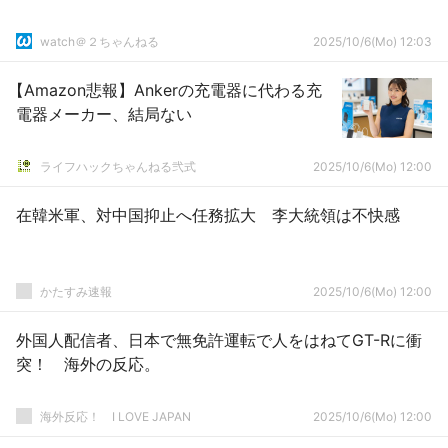
watch＠２ちゃんねる
2025/10/6(Mo) 12:03
【Amazon悲報】Ankerの充電器に代わる充
電器メーカー、結局ない
ライフハックちゃんねる弐式
2025/10/6(Mo) 12:00
在韓米軍、対中国抑止へ任務拡大 李大統領は不快感
かたすみ速報
2025/10/6(Mo) 12:00
外国人配信者、日本で無免許運転で人をはねてGT-Rに衝
突！ 海外の反応。
海外反応！ I LOVE JAPAN
2025/10/6(Mo) 12:00