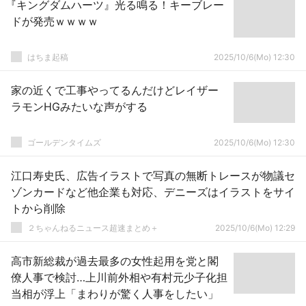
『キングダムハーツ』光る鳴る！キーブレー
ドが発売ｗｗｗｗ
はちま起稿
2025/10/6(Mo) 12:30
家の近くで工事やってるんだけどレイザー
ラモンHGみたいな声がする
ゴールデンタイムズ
2025/10/6(Mo) 12:30
江口寿史氏、広告イラストで写真の無断トレースが物議セ
ゾンカードなど他企業も対応、デニーズはイラストをサイ
トから削除
２ちゃんねるニュース超速まとめ＋
2025/10/6(Mo) 12:29
高市新総裁が過去最多の女性起用を党と閣
僚人事で検討…上川前外相や有村元少子化担
当相が浮上「まわりが驚く人事をしたい」