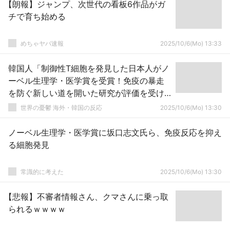
【朗報】ジャンプ、次世代の看板6作品がガ
チで育ち始める
めちゃヤバ速報
2025/10/6(Mo) 13:33
韓国人「制御性T細胞を発見した日本人がノ
ーベル生理学・医学賞を受賞！免疫の暴走
を防ぐ新しい道を開いた研究が評価を受け
る」
世界の憂鬱 海外・韓国の反応
2025/10/6(Mo) 13:30
ノーベル生理学・医学賞に坂口志文氏ら、免疫反応を抑え
る細胞発見
常識的に考えた
2025/10/6(Mo) 13:30
【悲報】不審者情報さん、クマさんに乗っ取
られるｗｗｗｗ