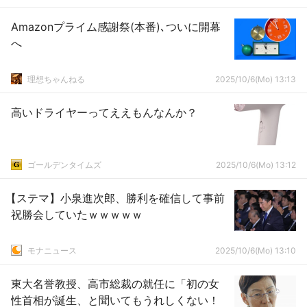
Amazonプライム感謝祭(本番)､ついに開幕
へ
理想ちゃんねる
2025/10/6(Mo) 13:13
高いドライヤーってええもんなんか？
ゴールデンタイムズ
2025/10/6(Mo) 13:12
【ステマ】小泉進次郎、勝利を確信して事前
祝勝会していたｗｗｗｗｗ
モナニュース
2025/10/6(Mo) 13:10
東大名誉教授、高市総裁の就任に「初の女
性首相が誕生、と聞いてもうれしくない！