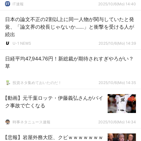
IT速報
2025/10/6(Mo) 14:40
日本の論文不正の2割以上に同一人物が関与していたと発
覚、「論文界の校長じゃないか……」と衝撃を受ける人が
続出
U-1 NEWS
2025/10/6(Mo) 14:39
日経平均47,944.76円！新総裁が期待されすぎやろがい？
草
投資ネタ集めておいたのだ！
2025/10/6(Mo) 14:35
【動画】元千葉ロッテ・伊藤義弘さんがバイ
ク事故で亡くなる
時事ネタニュース速報
2025/10/6(Mo) 14:34
【悲報】岩屋外務大臣、クビｗｗｗｗｗｗｗ