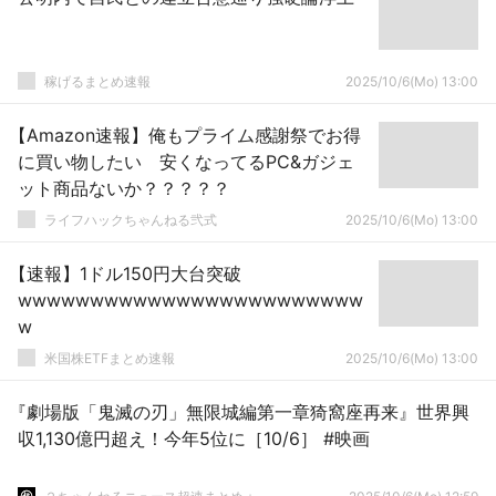
稼げるまとめ速報
2025/10/6(Mo) 13:00
【Amazon速報】俺もプライム感謝祭でお得
に買い物したい 安くなってるPC&ガジェ
ット商品ないか？？？？？
ライフハックちゃんねる弐式
2025/10/6(Mo) 13:00
【速報】1ドル150円大台突破
wwwwwwwwwwwwwwwwwwwwwwww
w
米国株ETFまとめ速報
2025/10/6(Mo) 13:00
『劇場版「鬼滅の刃」無限城編第一章猗窩座再来』世界興
収1,130億円超え！今年5位に［10/6］ #映画