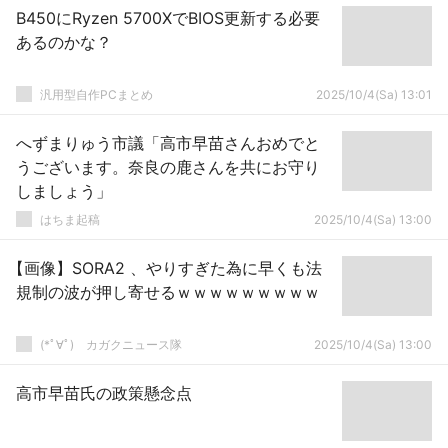
B450にRyzen 5700XでBIOS更新する必要
あるのかな？
汎用型自作PCまとめ
2025/10/4(Sa) 13:01
へずまりゅう市議「高市早苗さんおめでと
うございます。奈良の鹿さんを共にお守り
しましょう」
はちま起稿
2025/10/4(Sa) 13:00
【画像】SORA2 、やりすぎた為に早くも法
規制の波が押し寄せるｗｗｗｗｗｗｗｗｗ
(*ﾟ∀ﾟ)ゞカガクニュース隊
2025/10/4(Sa) 13:00
高市早苗氏の政策懸念点