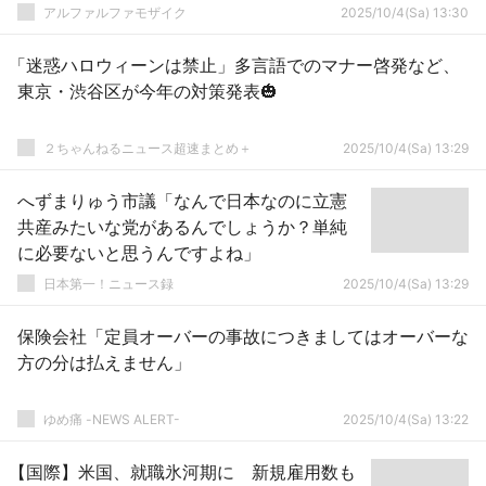
アルファルファモザイク
2025/10/4(Sa) 13:30
「迷惑ハロウィーンは禁止」多言語でのマナー啓発など、
東京・渋谷区が今年の対策発表🎃
２ちゃんねるニュース超速まとめ＋
2025/10/4(Sa) 13:29
へずまりゅう市議「なんで日本なのに立憲
共産みたいな党があるんでしょうか？単純
に必要ないと思うんですよね」
日本第一！ニュース録
2025/10/4(Sa) 13:29
保険会社「定員オーバーの事故につきましてはオーバーな
方の分は払えません」
ゆめ痛 -NEWS ALERT-
2025/10/4(Sa) 13:22
【国際】米国、就職氷河期に 新規雇用数も