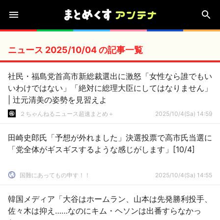
ニュース 2025/10/04 の記事一覧
社民・福島党首高市新総裁選出に激怒「女性なら誰でもい
いわけではない」「絶対に総理大臣にしてはなりません」
| 辻元清美の姿勢を見習えよ
２ちゃんねるニュース超速まとめ＋
2025/10/4(Sa) 14:59
田崎史郎氏「予想が外れました」決選投票で高市氏当選に
「党全体がギスギスするような感じがします」[10/4]
国難にあってもの申す！！
2025/10/4(Sa) 14:55
韓国メディア「大谷はホームラン、山本は先発勝利投手、
佐々木は抑え……なのにキム・ヘソンは出番すらなかっ