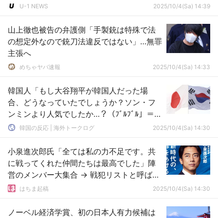
U-1 NEWS
2025/10/4(Sa) 14:39
山上徹也被告の弁護側「手製銃は特殊で法
の想定外なので銃刀法違反ではない」…無罪
主張へ
めちゃヤバ速報
2025/10/4(Sa) 14:33
韓国人「もし大谷翔平が韓国人だった場
合、どうなっていたでしょうか？ソン・フ
ンミンより人気でしたか…？（ﾌﾞﾙﾌﾞﾙ」＝韓
国の反応
韓国の反応 | 海外トークログ
2025/10/4(Sa) 14:30
小泉進次郎氏「全ては私の力不足です。共
に戦ってくれた仲間たちは最高でした」陣
営のメンバー大集合 → 戦犯リストと呼ばれ
てしまうｗｗｗｗ
はちま起稿
2025/10/4(Sa) 14:30
ノーベル経済学賞、初の日本人有力候補は