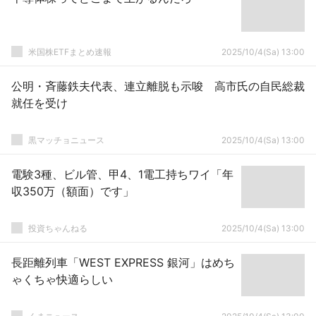
米国株ETFまとめ速報
2025/10/4(Sa) 13:00
公明・斉藤鉄夫代表、連立離脱も示唆 高市氏の自民総裁
就任を受け
黒マッチョニュース
2025/10/4(Sa) 13:00
電験3種、ビル管、甲4、1電工持ちワイ「年
収350万（額面）です」
投資ちゃんねる
2025/10/4(Sa) 13:00
長距離列車「WEST EXPRESS 銀河」はめち
ゃくちゃ快適らしい