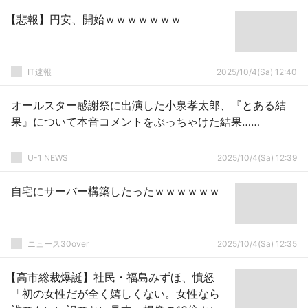
【悲報】円安、開始ｗｗｗｗｗｗｗ
IT速報
2025/10/4(Sa) 12:40
オールスター感謝祭に出演した小泉孝太郎、『とある結
果』について本音コメントをぶっちゃけた結果……
U-1 NEWS
2025/10/4(Sa) 12:39
自宅にサーバー構築したったｗｗｗｗｗｗ
ニュース30over
2025/10/4(Sa) 12:35
【高市総裁爆誕】社民・福島みずほ、憤怒
「初の女性だが全く嬉しくない。女性なら