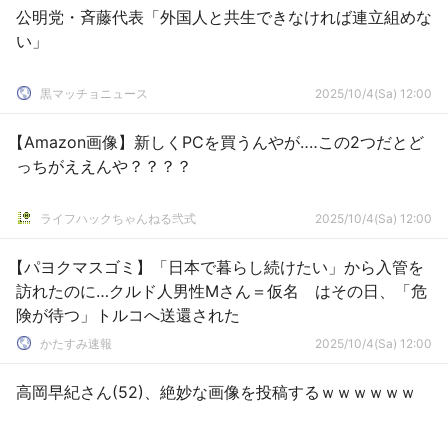
公明党・斉藤代表「外国人と共生できなければ連立組めな
い」
黒マッチョニュース
2025/10/4(Sa) 12:00
【Amazon画像】新しくPCを買うんやが‥‥この2つだとど
っちがええんや？？？？
ライフハックちゃんねる弐式
2025/10/4(Sa) 12:00
【パヨクマスゴミ】「日本で暮らし続けたい」から入管を
訪れたのに…クルド人男性Mさん＝仮名 はその日、「危
険が待つ」トルコへ送還された
かたすみ速報
2025/10/4(Sa) 12:00
高岡早紀さん(52)、絶妙な画像を投稿するｗｗｗｗｗｗ