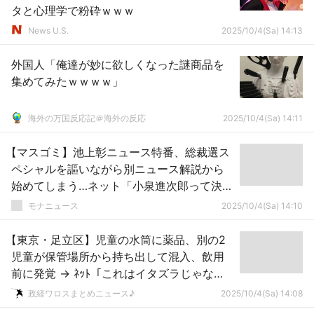
タと心理学で粉砕ｗｗｗ
News U.S.
2025/10/4(Sa) 14:13
外国人「俺達が妙に欲しくなった謎商品を
集めてみたｗｗｗｗ」
海外の万国反応記＠海外の反応
2025/10/4(Sa) 14:11
【マスゴミ】池上彰ニュース特番、総裁選ス
ペシャルを謳いながら別ニュース解説から
始めてしまう…ネット「小泉進次郎って決め
込んでたから、編集が待ち合わなかっ
モナニュース
2025/10/4(Sa) 14:10
た？」
【東京・足立区】児童の水筒に薬品、別の2
児童が保管場所から持ち出して混入、飲用
前に発覚 → ﾈｯﾄ「これはイタズラじゃな
く、立派な犯罪！」ｗｗｗｗｗｗｗｗｗｗ
政経ワロスまとめニュース♪
2025/10/4(Sa) 14:08
ｗｗｗｗｗ