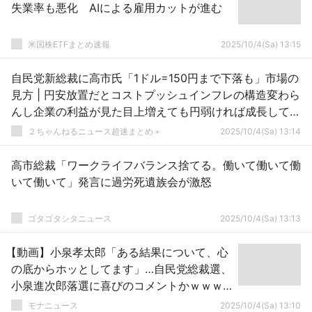
失業率も悪化 AIによる雇用カットが進む
米国株ETFまとめ速報
2025/10/4(Sa) 13:15
自民党新総裁に高市氏「1ドル=150円まで下落も」市場の
見方 | 円安放置だとコストプッシュインフレの構造変わら
んし企業の利益が見た目上増えても円弱ければ成長してな
いんよな
２ちゃんねるニュース超速まとめ＋
2025/10/4(Sa) 13:14
高市総裁「ワークライフバランス捨てる。働いて働いて働
いて働いて」発言に過労死遺族会が激怒
ゴタゴタシタニュース
2025/10/4(Sa) 13:13
【動画】小泉孝太郎「ある結果について、心
の底からホッとしてます」…自民党総裁選、
小泉進次郎落選に喜びのコメントかｗｗｗ
ｗｗ
モナニュース
2025/10/4(Sa) 13:10