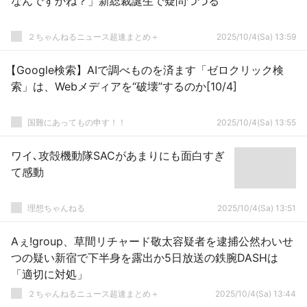
なんですかね？」新総裁誕生で疑問つづる
２ちゃんねるニュース超速まとめ＋
2025/10/4(Sa) 13:59
【Google検索】AIで調べものを済ます「ゼロクリック検
索」は、Webメディアを“破壊”するのか[10/4]
国難にあってもの申す！！
2025/10/4(Sa) 13:55
ワイ､攻殻機動隊SACがあまりにも面白すぎ
て感動
理想ちゃんねる
2025/10/4(Sa) 13:51
Aぇ!group、草間リチャード敬太容疑者を逮捕公然わいせ
つの疑い新宿で下半身を露出か5日放送の鉄腕DASHは
「適切に対処」
２ちゃんねるニュース超速まとめ＋
2025/10/4(Sa) 13:44