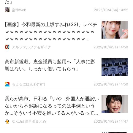
た」
楽韓Web
2025/10/4(Sa) 14:55
【画像】令和最新の上坂すみれ(33)、レベチ
ｗｗｗｗｗｗｗｗｗｗｗｗｗｗｗｗｗｗｗ
ｗｗｗｗｗｗｗｗｗｗｗｗｗｗｗｗｗ
【Pickup】
アルファルファモザイク
2025/10/4(Sa) 14:50
高市新総裁、裏金議員も起用へ「人事に影
響はない。しっかり働いてもらう」
もえるにほん彡(^)(^)
2025/10/4(Sa) 14:50
我らが高市、日和る「いや…外国人が通訳い
ないから不起訴になるってのは事例という
か…そういう不安を抱いてる人がいるって言
いたかった」
なんJ政治ネタまとめ
2025/10/4(Sa) 14:47