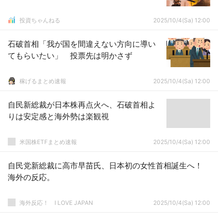
投資ちゃんねる
2025/10/4(Sa) 12:00
石破首相「我が国を間違えない方向に導い
てもらいたい」 投票先は明かさず
稼げるまとめ速報
2025/10/4(Sa) 12:00
自民新総裁が日本株再点火へ、石破首相よ
りは安定感と海外勢は楽観視
米国株ETFまとめ速報
2025/10/4(Sa) 12:00
自民党新総裁に高市早苗氏、日本初の女性首相誕生へ！
海外の反応。
海外反応！ I LOVE JAPAN
2025/10/4(Sa) 12:00