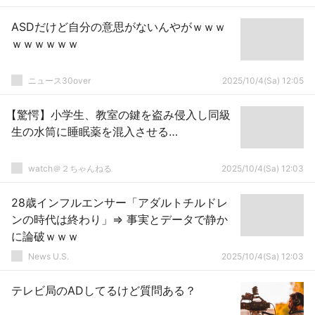
ASDだけど自分の意思がないんやがｗｗｗ
ｗｗｗｗｗｗ
ニュース30over
2025/10/4(Sa) 12:05
【驚愕】小学生、教室の鍵を盗み侵入し同級
生の水筒に睡眠薬を混入させる…
watch＠２ちゃんねる
2025/10/4(Sa) 12:03
28歳インフルエンサー「アダルトチルドレ
ンの時代は終わり」⇒ 事実とデータで静か
に論破ｗｗｗ
News U.S.
2025/10/4(Sa) 12:03
テレビ局のADしてるけど質問ある？