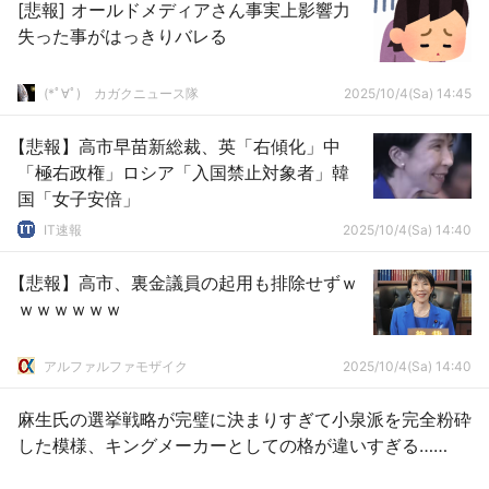
[悲報] オールドメディアさん事実上影響力
失った事がはっきりバレる
(*ﾟ∀ﾟ)ゞカガクニュース隊
2025/10/4(Sa) 14:45
【悲報】高市早苗新総裁、英「右傾化」中
「極右政権」ロシア「入国禁止対象者」韓
国「女子安倍」
IT速報
2025/10/4(Sa) 14:40
【悲報】高市、裏金議員の起用も排除せずｗ
ｗｗｗｗｗｗ
アルファルファモザイク
2025/10/4(Sa) 14:40
麻生氏の選挙戦略が完璧に決まりすぎて小泉派を完全粉砕
した模様、キングメーカーとしての格が違いすぎる……