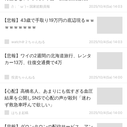
女性総裁」公明党「連立組めない！」→
/)；｀ω´)＜国家総動員報
2025/10/4(Sa) 14:03
【悲報】43歳で手取り19万円の底辺現るｗｗ
ｗｗｗｗｗｗｗ
watch＠２ちゃんねる
2025/10/4(Sa) 14:03
【悲報】ワイの2週間の北海道旅行、レンタ
カー13万、往復交通費で4万
投資ちゃんねる
2025/10/4(Sa) 14:00
【心配】高橋名人、あまりにも低すぎる血圧
結果を公開しSNSで心配の声が殺到「迷わ
ず救急車呼んで欲しい」
はちま起稿
2025/10/4(Sa) 14:00
【悲報】ダウンタウンの配信サービス、アン