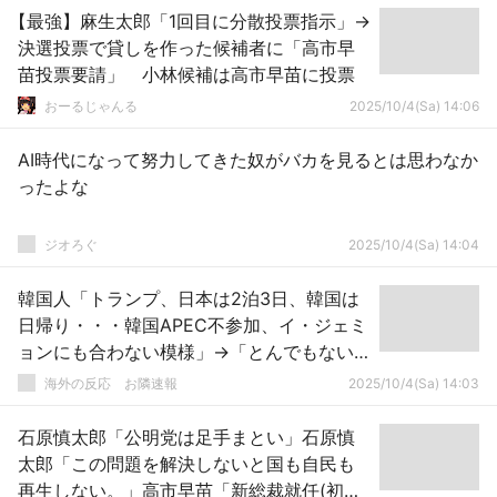
【最強】麻生太郎「1回目に分散投票指示」→
決選投票で貸しを作った候補者に「高市早
苗投票要請」 小林候補は高市早苗に投票
おーるじゃんる
2025/10/4(Sa) 14:06
AI時代になって努力してきた奴がバカを見るとは思わなか
ったよな
ジオろぐ
2025/10/4(Sa) 14:04
韓国人「トランプ、日本は2泊3日、韓国は
日帰り・・・韓国APEC不参加、イ・ジェミ
ョンにも合わない模様」→「とんでもない
外交惨事じゃないか？」「韓国は完全に無
海外の反応 お隣速報
2025/10/4(Sa) 14:03
視されるね」
石原慎太郎「公明党は足手まとい」石原慎
太郎「この問題を解決しないと国も自民も
再生しない。」高市早苗「新総裁就任(初の