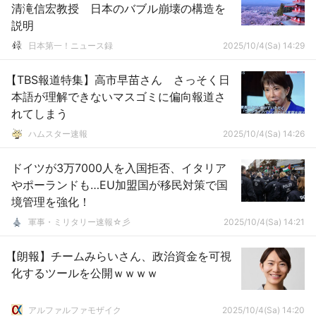
清滝信宏教授 日本のバブル崩壊の構造を
説明
日本第一！ニュース録
2025/10/4(Sa) 14:29
【TBS報道特集】高市早苗さん さっそく日
本語が理解できないマスゴミに偏向報道さ
れてしまう
ハムスター速報
2025/10/4(Sa) 14:26
ドイツが3万7000人を入国拒否、イタリア
やポーランドも…EU加盟国が移民対策で国
境管理を強化！
軍事・ミリタリー速報☆彡
2025/10/4(Sa) 14:21
【朗報】チームみらいさん、政治資金を可視
化するツールを公開ｗｗｗｗ
アルファルファモザイク
2025/10/4(Sa) 14:20