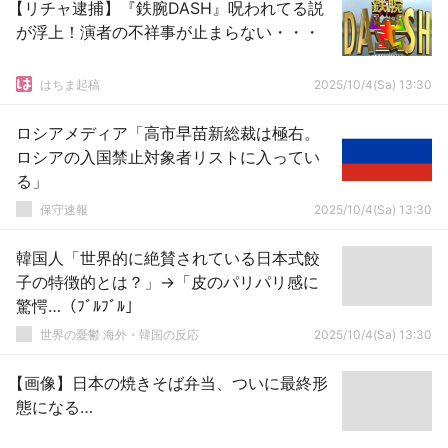
【リチャ逮捕】『鉄腕DASH』呪われてる説
が浮上！演者の不祥事が止まらない・・・
はちま起稿
2025/10/4(Sa) 13:30
ロシアメディア「高市早苗新総裁は極右。
ロシアの入国禁止対象者リストに入ってい
る」
保守速報
2025/10/4(Sa) 13:30
韓国人「世界的に絶賛されている日本式餃
子の特徴的とは？」→「皮のパリパリ感に
驚愕…（ﾌﾞﾙﾌﾞﾙ」
世界の憂鬱 海外・韓国の反応
2025/10/4(Sa) 13:30
【画像】日本の焼きそば弁当、ついに最終形
態になる…