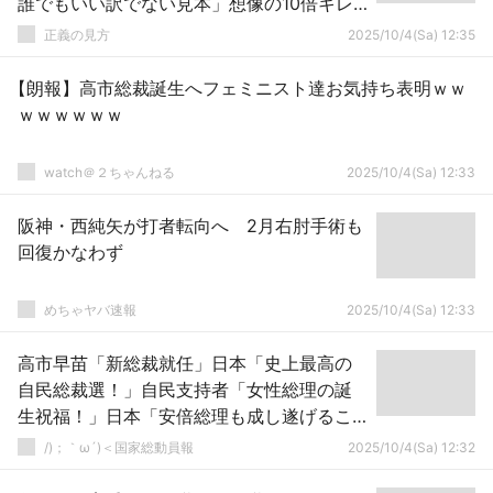
誰でもいい訳でない見本」想像の10倍キレ
てて草（会見動画）
正義の見方
2025/10/4(Sa) 12:35
【朗報】高市総裁誕生へフェミニスト達お気持ち表明ｗｗ
ｗｗｗｗｗｗ
watch＠２ちゃんねる
2025/10/4(Sa) 12:33
阪神・西純矢が打者転向へ 2月右肘手術も
回復かなわず
めちゃヤバ速報
2025/10/4(Sa) 12:33
高市早苗「新総裁就任」日本「史上最高の
自民総裁選！」自民支持者「女性総理の誕
生祝福！」日本「安倍総理も成し遂げるこ
と出来なかった偉業達成(公明連立解消」→
/)；｀ω´)＜国家総動員報
2025/10/4(Sa) 12:32