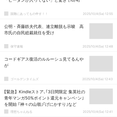
「ピータンが入ってない」と驚き [10/4]
国難にあってもの申す！！
2025/10/4(Sa) 12:55
公明・斉藤鉄夫代表、連立離脱も示唆 高
市氏の自民総裁就任を受け
保守速報
2025/10/4(Sa) 12:48
コードギアス復活のルルーシュ見てるんや
が
ゴールデンタイムズ
2025/10/4(Sa) 12:43
【緊急】Kindleストア､｢3日間限定 集英社の
青年マンガ50%ポイント還元キャンペｰン｣
を開始 ｢神々の山嶺｣｢げにかすり｣など
理想ちゃんねる
2025/10/4(Sa) 12:41