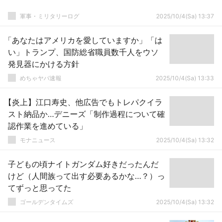
軍事・ミリタリーログ
2025/10/4(Sa) 13:37
「あなたはアメリカを愛していますか」「は
い」トランプ、国防総省職員数千人をウソ
発見器にかける方針
めちゃヤバ速報
2025/10/4(Sa) 13:33
【炎上】江口寿史、他広告でもトレパクイラ
スト納品か…デニーズ「制作過程について確
認作業を進めている」
モナニュース
2025/10/4(Sa) 13:32
子どもの頃ナイトガンダム好きだったんだ
けど（人間族って出す必要あるかな…？）っ
てずっと思ってた
ゴールデンタイムズ
2025/10/4(Sa) 13:32