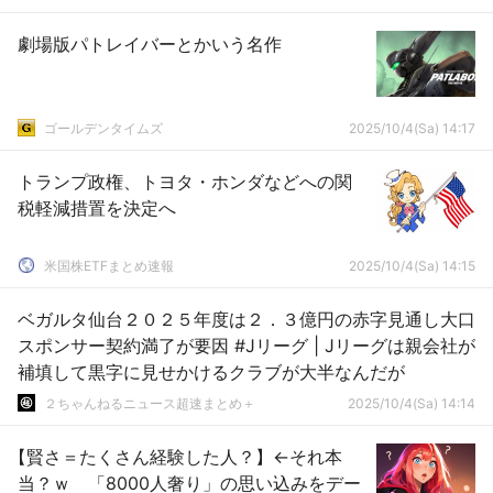
劇場版パトレイバーとかいう名作
ゴールデンタイムズ
2025/10/4(Sa) 14:17
トランプ政権、トヨタ・ホンダなどへの関
税軽減措置を決定へ
米国株ETFまとめ速報
2025/10/4(Sa) 14:15
ベガルタ仙台２０２５年度は２．３億円の赤字見通し大口
スポンサー契約満了が要因 #Jリーグ | Jリーグは親会社が
補填して黒字に見せかけるクラブが大半なんだが
２ちゃんねるニュース超速まとめ＋
2025/10/4(Sa) 14:14
【賢さ＝たくさん経験した人？】←それ本
当？ｗ 「8000人奢り」の思い込みをデー