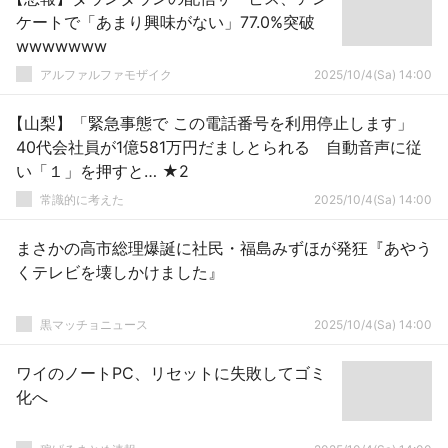
ケートで「あまり興味がない」77.0%突破
wwwwwww
アルファルファモザイク
2025/10/4(Sa) 14:00
【山梨】「緊急事態で この電話番号を利用停止します」
40代会社員が1億581万円だましとられる 自動音声に従
い「１」を押すと… ★2
常識的に考えた
2025/10/4(Sa) 14:00
まさかの高市総理爆誕に社民・福島みずほが発狂『あやう
くテレビを壊しかけました』
黒マッチョニュース
2025/10/4(Sa) 14:00
ワイのノートPC、リセットに失敗してゴミ
化へ