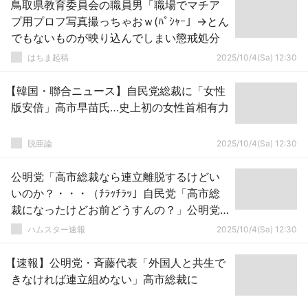
鳥取県教育委員会の職員男「職場でマチア
プ用プロフ写真撮っちゃおｗ(ﾊﾟｼｬｰ」→とん
でもないものが映り込んでしまい懲戒処分
はちま起稿
2025/10/4(Sa) 12:30
【韓国・聯合ニュース】自民党総裁に「女性
版安倍」高市早苗氏…史上初の女性首相有力
脱亜論
2025/10/4(Sa) 12:30
公明党「高市総裁なら連立離脱するけどい
いのか？・・・（ﾁﾗｯﾁﾗｯ」自民党「高市総
裁になったけどお前どうすんの？」公明党
「・・・」
ハムスター速報
2025/10/4(Sa) 12:30
【速報】公明党・斉藤代表「外国人と共生で
きなければ連立組めない」高市総裁に