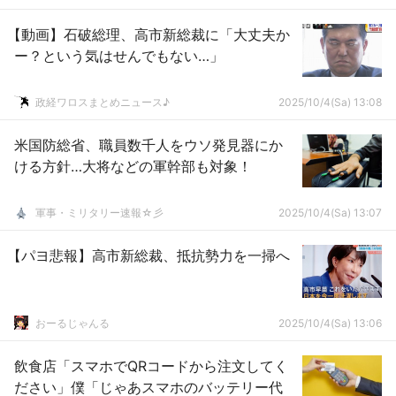
【動画】石破総理、高市新総裁に「大丈夫か
ー？という気はせんでもない…」
政経ワロスまとめニュース♪
2025/10/4(Sa) 13:08
米国防総省、職員数千人をウソ発見器にか
ける方針…大将などの軍幹部も対象！
軍事・ミリタリー速報☆彡
2025/10/4(Sa) 13:07
【パヨ悲報】高市新総裁、抵抗勢力を一掃へ
おーるじゃんる
2025/10/4(Sa) 13:06
飲食店「スマホでQRコードから注文してく
ださい」僕「じゃあスマホのバッテリー代