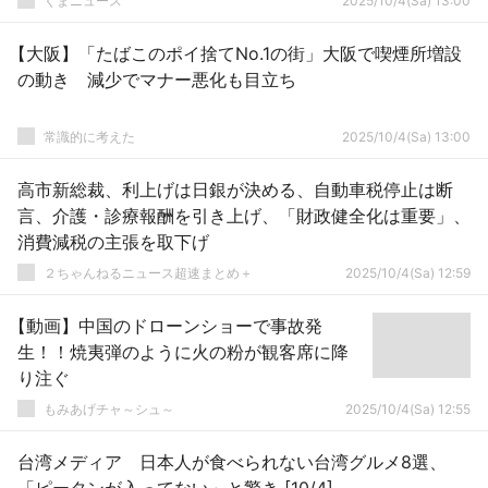
くまニュース
2025/10/4(Sa) 13:00
【大阪】「たばこのポイ捨てNo.1の街」大阪で喫煙所増設
の動き 減少でマナー悪化も目立ち
常識的に考えた
2025/10/4(Sa) 13:00
高市新総裁、利上げは日銀が決める、自動車税停止は断
言、介護・診療報酬を引き上げ、「財政健全化は重要」、
消費減税の主張を取下げ
２ちゃんねるニュース超速まとめ＋
2025/10/4(Sa) 12:59
【動画】中国のドローンショーで事故発
生！！焼夷弾のように火の粉が観客席に降
り注ぐ
もみあげチャ～シュ～
2025/10/4(Sa) 12:55
台湾メディア 日本人が食べられない台湾グルメ8選、