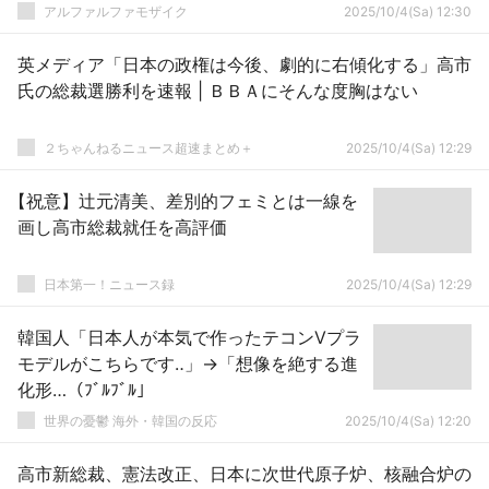
アルファルファモザイク
2025/10/4(Sa) 12:30
英メディア「日本の政権は今後、劇的に右傾化する」高市
氏の総裁選勝利を速報 | ＢＢＡにそんな度胸はない
２ちゃんねるニュース超速まとめ＋
2025/10/4(Sa) 12:29
【祝意】辻元清美、差別的フェミとは一線を
画し高市総裁就任を高評価
日本第一！ニュース録
2025/10/4(Sa) 12:29
韓国人「日本人が本気で作ったテコンVプラ
モデルがこちらです‥」→「想像を絶する進
化形…（ﾌﾞﾙﾌﾞﾙ」
世界の憂鬱 海外・韓国の反応
2025/10/4(Sa) 12:20
高市新総裁、憲法改正、日本に次世代原子炉、核融合炉の