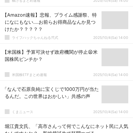
稼げるまとめ速報
2025/10/4(Sa) 14:00
【Amazon速報】悲報、プライム感謝祭、特
になにもない‥‥お前らお得商品なんか見つ
けたか？？？？？
ライフハックちゃんねる弐式
2025/10/4(Sa) 14:00
【米国株】予算可決せず政府機関が停止😫米
国株民ピンチか？
米国株ETFまとめ速報
2025/10/4(Sa) 14:00
「なんで石原良純に宝くじで1000万円が当た
るんだ。この世界はおかしい」共感の声
くまニュース
2025/10/4(Sa) 14:00
堀江貴文氏、「高市さんって何でこんなにネット民に人気