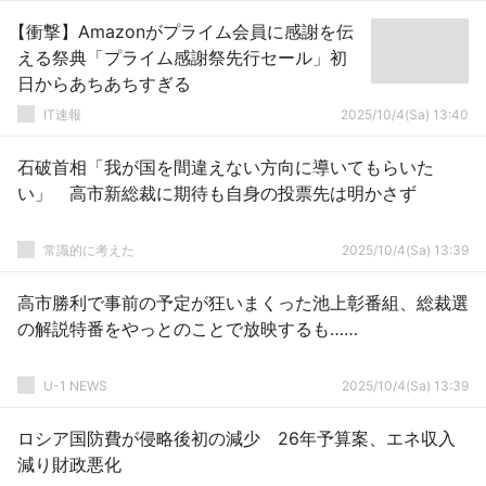
【衝撃】Amazonがプライム会員に感謝を伝
える祭典「プライム感謝祭先行セール」初
日からあちあちすぎる
IT速報
2025/10/4(Sa) 13:40
石破首相「我が国を間違えない方向に導いてもらいた
い」 高市新総裁に期待も自身の投票先は明かさず
常識的に考えた
2025/10/4(Sa) 13:39
高市勝利で事前の予定が狂いまくった池上彰番組、総裁選
の解説特番をやっとのことで放映するも……
U-1 NEWS
2025/10/4(Sa) 13:39
ロシア国防費が侵略後初の減少 26年予算案、エネ収入
減り財政悪化