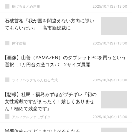
稼げるまとめ速報
2025/10/4(Sa) 13:00
石破首相「我が国を間違えない方向に導い
てもらいたい」 高市新総裁に
保守速報
2025/10/4(Sa) 13:00
【画像】山善（YAMAZEN）のタブレットPCを買うという
選択‥‥1万円台の激コスパ 2サイズ展開
ライフハックちゃんねる弐式
2025/10/4(Sa) 13:00
【悲報】社民・福島みずほがブチギレ『初の
女性総裁ですがまったく！嬉しくありませ
ん！極めて残念です』
アルファルファモザイク
2025/10/4(Sa) 13:00
半導体株ってどこまで上がるんだろ