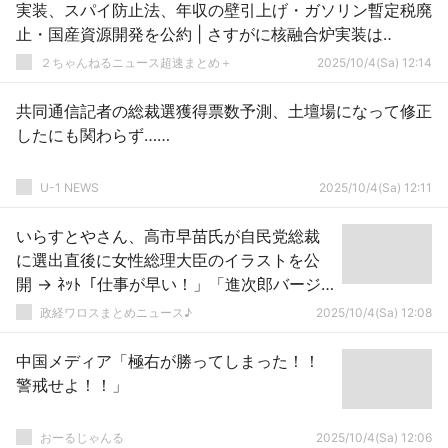
実装、スパイ防止法、年収の壁引上げ・ガソリン暫定税廃
止・国産資源開発を公約 | さすがに核融合炉実装は‥
２ちゃんねるニュース超速まとめ＋
2025/10/4(Sa) 12:14
共同通信記者の総裁選獲得票数予測、土壇場になって修正
したにも関わらず……
U-1 NEWS
2025/10/4(Sa) 12:11
いらすとやさん、高市早苗氏が自民党総裁
に選出直後に女性総理大臣のイラストを公
開 → ﾈｯﾄ「仕事が早い！」「進次郎バージ
ョンは？」「単車に乗る女性総理ありま
政経ワロスまとめニュース♪
2025/10/4(Sa) 12:08
す？」ｗｗｗｗ
中国メディア「極右が勝ってしまった！！
警戒せよ！！」
おーるじゃんる
2025/10/4(Sa) 12:06