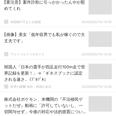
【要注意】案件詐欺に引っかかったんやが慰
めてくれ
米国株ETFまとめ速報
2025/9/25(Th) 13:30
【画像】美女「低年収男でも私が稼ぐので大
丈夫です」
アルファルファモザイク
2025/9/25(Th) 13:30
韓国人「日本の選手が四足走行100m走で世
界記録を更新！」→「ギネスブックに認定
される速さ‥（ﾌﾞﾙﾌﾞﾙ」
世界の憂鬱 海外・韓国の反応
2025/9/25(Th) 13:30
株式会社ポケモン、米機関の『不法移民ゲ
ットだぜ』動画に「許可していないし、一
切関与せず」今後の対応や法的措置につい