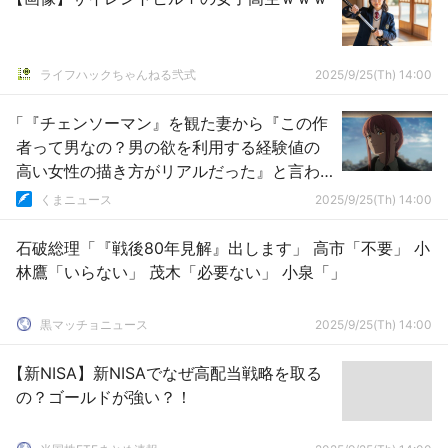
ライフハックちゃんねる弐式
2025/9/25(Th) 14:00
「『チェンソーマン』を観た妻から『この作
者って男なの？男の欲を利用する経験値の
高い女性の描き方がリアルだった』と言わ
れて衝撃だった」
くまニュース
2025/9/25(Th) 14:00
石破総理「『戦後80年見解』出します」 高市「不要」 小
林鷹「いらない」 茂木「必要ない」 小泉「」
黒マッチョニュース
2025/9/25(Th) 14:00
【新NISA】新NISAでなぜ高配当戦略を取る
の？ゴールドが強い？！