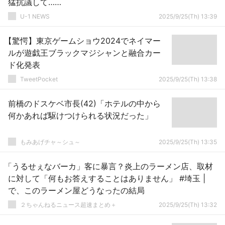
猛抗議して……
U-1 NEWS
2025/9/25(Th) 13:39
【驚愕】東京ゲームショウ2024でネイマー
ルが遊戯王ブラックマジシャンと融合カー
ド化発表
TweetPocket
2025/9/25(Th) 13:38
前橋のドスケベ市長(42)「ホテルの中から
何かあれば駆けつけられる状況だった」
もみあげチャ～シュ～
2025/9/25(Th) 13:35
「うるせぇなバーカ」客に暴言？炎上のラーメン店、取材
に対して「何もお答えすることはありません」 #埼玉 |
で、このラーメン屋どうなったの結局
２ちゃんねるニュース超速まとめ＋
2025/9/25(Th) 13:32