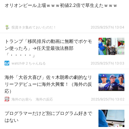
オリオンビール上場ｗｗｗ初値2.2倍で草生えたｗｗｗ
投資ネタ集めておいたのだ！
2025/9/25(Th) 13:04
トランプ「移民排斥の動画に無断でポケモ
ン使ったろ」→任天堂最強法務部
「・・・・・」
watch＠２ちゃんねる
2025/9/25(Th) 13:03
海外「大谷大喜び」佐々木朗希の劇的なリ
リーフデビューに海外大興奮！（海外の反
応）
海外のお前ら 海外の反応
2025/9/25(Th) 13:02
プログラマーだけど別にプログラム好きで
はない