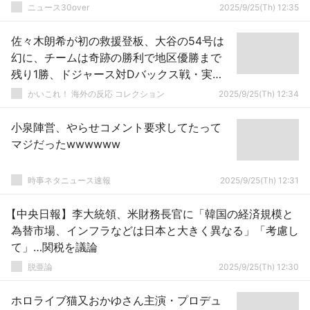
ニュース30over
2025/9/25(Th) 12:35
佐々木朗希が初の救援登板、大谷の54号は
幻に、チームは奇跡の勝利で地区優勝まで
残り1勝、ドジャース対Dバックス戦・実況
スレの翻訳（海外の反応）
かいこれ！ 海外の反応 コレクション
2025/9/25(Th) 12:34
小泉陣営、やらせコメント要求してたって
マジだったwwwwww
時事ネタニュース速報
2025/9/25(Th) 12:31
【中央日報】李大統領、米財務長官に「韓国の経済規模と
為替市場、インフラなどは日本と大きく異なる」「考慮し
て」…関税を議論
脱亜論
2025/9/25(Th) 12:30
ホロライブ猫又おかゆさん主演・プロデュ