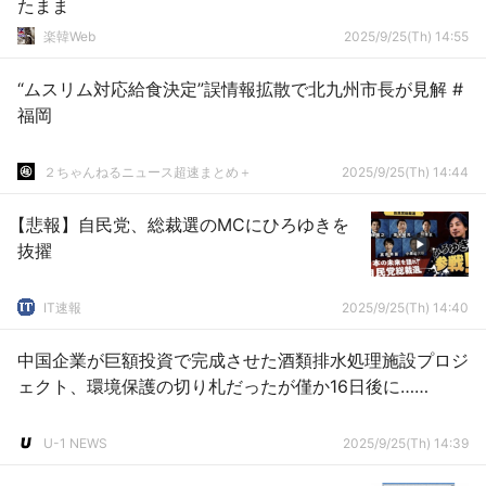
たまま
楽韓Web
2025/9/25(Th) 14:55
“ムスリム対応給食決定”誤情報拡散で北九州市長が見解 #
福岡
２ちゃんねるニュース超速まとめ＋
2025/9/25(Th) 14:44
【悲報】自民党、総裁選のMCにひろゆきを
抜擢
IT速報
2025/9/25(Th) 14:40
中国企業が巨額投資で完成させた酒類排水処理施設プロジ
ェクト、環境保護の切り札だったが僅か16日後に……
U-1 NEWS
2025/9/25(Th) 14:39