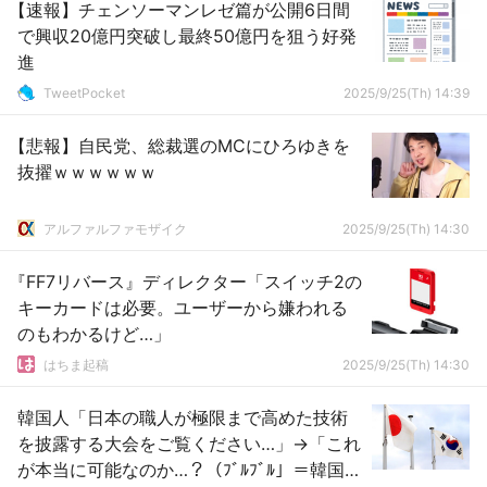
【速報】チェンソーマンレゼ篇が公開6日間
で興収20億円突破し最終50億円を狙う好発
進
TweetPocket
2025/9/25(Th) 14:39
【悲報】自民党、総裁選のMCにひろゆきを
抜擢ｗｗｗｗｗｗ
アルファルファモザイク
2025/9/25(Th) 14:30
『FF7リバース』ディレクター「スイッチ2の
キーカードは必要。ユーザーから嫌われる
のもわかるけど…」
はちま起稿
2025/9/25(Th) 14:30
韓国人「日本の職人が極限まで高めた技術
を披露する大会をご覧ください…」→「これ
が本当に可能なのか…？（ﾌﾞﾙﾌﾞﾙ」＝韓国の