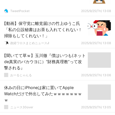
TweetPocket
2025/9/25(Th) 13:08
【動画】保守党に離党届けの竹上ゆうこ氏
「私の公設秘書はお茶も入れてくれない！
掃除もしてくれない！」
政経ワロスまとめニュース♪
2025/9/25(Th) 13:08
【聞いてて草ｗ】玉川徹『僕はいつも(ネット
de真実のバカウヨに）“財務真理教”って攻
撃される』
おーるじゃんる
2025/9/25(Th) 13:06
休みの日にiPhoneは家に置いてApple
Watchだけで外出してみたｗｗｗｗｗｗｗ
ｗ
ニュース30over
2025/9/25(Th) 13:05