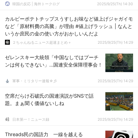
反応
韓国の反応 | 海外トークログ
2025/9/25(Th) 14:30
カルビーポテトチップスうすしお味など値上げジャガイモ
など「原材料費の高騰」が理由 #値上げラッシュ | なんと
いうか庶民の金の使い方がおかしいんだよ
２ちゃんねるニュース超速まとめ＋
2025/9/25(Th) 14:29
ゼレンスキー大統領「中国なしではプーチ
ンは何もできない」…国連安全保障理事会！
軍事・ミリタリー速報☆彡
2025/9/25(Th) 14:29
空席だらけ石破氏の国連演説がSNSで話
題。まぁ聞く価値ないしね
日本第一！ニュース録
2025/9/25(Th) 14:29
Threads民の国語力 一線を越える