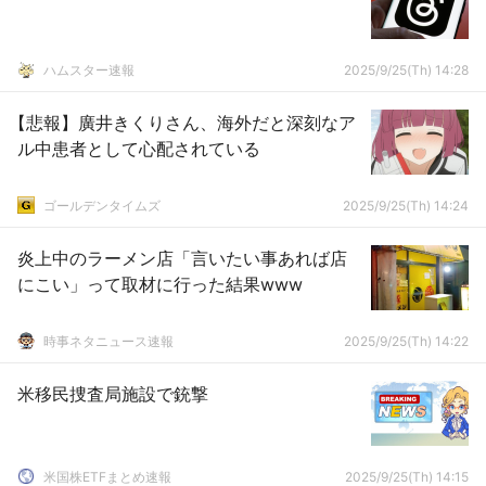
ハムスター速報
2025/9/25(Th) 14:28
【悲報】廣井きくりさん、海外だと深刻なア
ル中患者として心配されている
ゴールデンタイムズ
2025/9/25(Th) 14:24
炎上中のラーメン店「言いたい事あれば店
にこい」って取材に行った結果www
時事ネタニュース速報
2025/9/25(Th) 14:22
米移民捜査局施設で銃撃
米国株ETFまとめ速報
2025/9/25(Th) 14:15