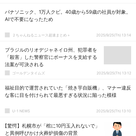
パナソニック、1万人クビ。40歳から59歳の社員が対象。
AIで不要になったため
２ちゃんねるニュース超速まとめ＋
2025/9/25(Th) 13:14
ブラジルのリオデジャネイロ州、犯罪者を
「殺害」した警察官にボーナスを支給する
法案が可決される
ゴールデンタイムズ
2025/9/25(Th) 13:12
福祉目的で運営されていた「焼き芋自販機」、マナー違反
な客に目を付けられて最悪すぎる状況に陥った模様
U-1 NEWS
2025/9/25(Th) 13:10
【驚愕】札幌市が「棺に10円玉入れないで」
と異例呼びかけ火葬炉損傷の背景