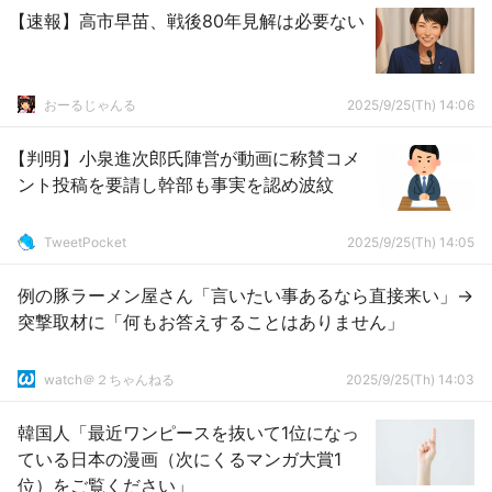
【速報】高市早苗、戦後80年見解は必要ない
おーるじゃんる
2025/9/25(Th) 14:06
【判明】小泉進次郎氏陣営が動画に称賛コメ
ント投稿を要請し幹部も事実を認め波紋
TweetPocket
2025/9/25(Th) 14:05
例の豚ラーメン屋さん「言いたい事あるなら直接来い」→
突撃取材に「何もお答えすることはありません」
watch＠２ちゃんねる
2025/9/25(Th) 14:03
韓国人「最近ワンピースを抜いて1位になっ
ている日本の漫画（次にくるマンガ大賞1
位）をご覧ください」