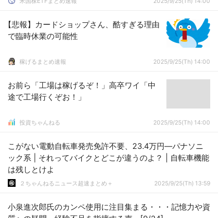
米国株ETFまとめ速報
2025/9/25(Th) 14:00
【悲報】カードショップさん、酷すぎる理由
で臨時休業の可能性
稼げるまとめ速報
2025/9/25(Th) 14:00
お前ら「工場は稼げるぞ！」高卒ワイ「中
途で工場行くぞお！」
投資ちゃんねる
2025/9/25(Th) 14:00
こがない電動自転車発売免許不要、23.4万円―パナソニ
ック系 | それってバイクとどこが違うのよ？ | 自転車機能
は残しとけよ
２ちゃんねるニュース超速まとめ＋
2025/9/25(Th) 13:59
小泉進次郎氏のカンペ使用に注目集まる・・・記憶力や資