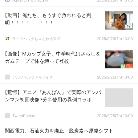
米国株ETFまとめ速報
2025/9/25(Th) 13:00
【動画】俺たち、もうすぐ救われると判
明！！！！！！！！！
ライフハックちゃんねる弐式
2025/9/25(Th) 13:00
【画像】Mカップ女子、中学時代はさらし＆
ガムテープで体を縛って登校
アルファルファモザイク
2025/9/25(Th) 13:00
【驚愕】アニメ『あんぱん』で実際のアンパ
ンマン初回映像3分半使用の異例コラボ
TweetPocket
2025/9/25(Th) 13:00
関西電力、石油火力を廃止 脱炭素へ原発シフト