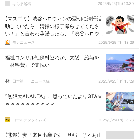
ては・・・
はちま起稿
2025/9/25(Th) 13:30
【マスゴミ】渋谷ハロウィンの翌朝に清掃活
動していたら「清掃の様子撮らせてくださ
い！」と言われ承諾したら、『渋谷ハロウ
ィンで痴漢した若者が逮捕された』ニュー
モナニュース
2025/9/25(Th) 13:29
スで使われた
福祉コンサル社保料逃れか、大阪 給与を
「材料費」で支払い
日本第一！ニュース録
2025/9/25(Th) 13:29
『無限大ANANTA』、思っていたよりGTAｗ
ｗｗｗｗｗｗｗｗｗｗ
ゴールデンタイムズ
2025/9/25(Th) 13:23
【悲報】妻「来月出産です」旦那「じゃあ山