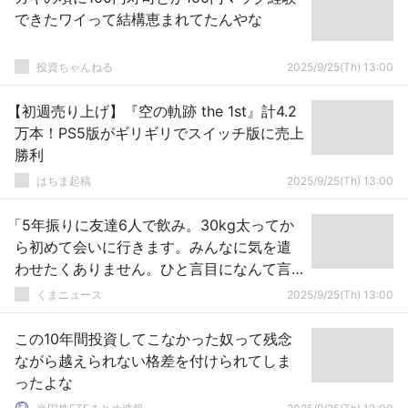
できたワイって結構恵まれてたんやな
投資ちゃんねる
2025/9/25(Th) 13:00
【初週売り上げ】『空の軌跡 the 1st』計4.2
万本！PS5版がギリギリでスイッチ版に売上
勝利
はちま起稿
2025/9/25(Th) 13:00
「5年振りに友達6人で飲み。30kg太ってか
ら初めて会いに行きます。みんなに気を遣
わせたくありません。ひと言目になんて言
えば？」
くまニュース
2025/9/25(Th) 13:00
この10年間投資してこなかった奴って残念
ながら越えられない格差を付けられてしま
ったよな