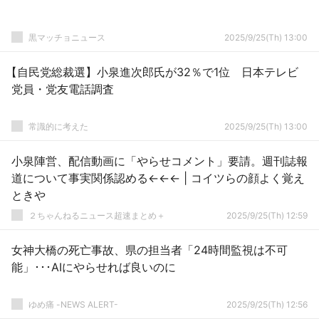
黒マッチョニュース
2025/9/25(Th) 13:00
【自民党総裁選】小泉進次郎氏が32％で1位 日本テレビ
党員・党友電話調査
常識的に考えた
2025/9/25(Th) 13:00
小泉陣営、配信動画に「やらせコメント」要請。週刊誌報
道について事実関係認める←←← | コイツらの顔よく覚え
ときや
２ちゃんねるニュース超速まとめ＋
2025/9/25(Th) 12:59
女神大橋の死亡事故、県の担当者「24時間監視は不可
能」･･･AIにやらせれば良いのに
ゆめ痛 -NEWS ALERT-
2025/9/25(Th) 12:56