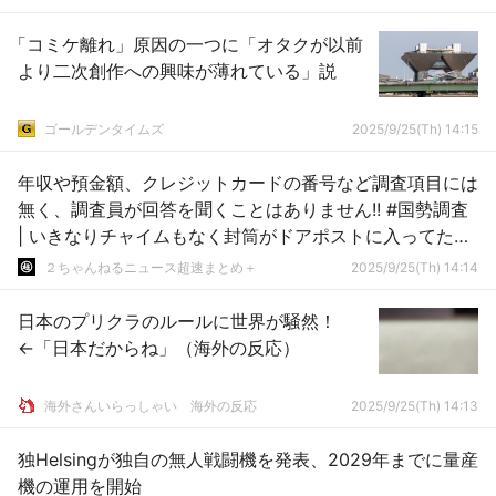
「コミケ離れ」原因の一つに「オタクが以前
より二次創作への興味が薄れている」説
ゴールデンタイムズ
2025/9/25(Th) 14:15
年収や預金額、クレジットカードの番号など調査項目には
無く、調査員が回答を聞くことはありません!! #国勢調査
| いきなりチャイムもなく封筒がドアポストに入ってたん
だが…
２ちゃんねるニュース超速まとめ＋
2025/9/25(Th) 14:14
日本のプリクラのルールに世界が騒然！
←「日本だからね」（海外の反応）
海外さんいらっしゃい 海外の反応
2025/9/25(Th) 14:13
独Helsingが独自の無人戦闘機を発表、2029年までに量産
機の運用を開始