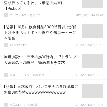
登り行ってくるわ」→最悪の結末に
【Pickup】
アルファルファモザイク
2025/9/25(Th) 13:20
【悲報】10月に飲食料品3000品目以上が値
上げ予測ペットボトル飲料や缶コーヒーに
も影響
TweetPocket
2025/9/25(Th) 13:19
国連演説中「三重の妨害行為」でトランプ
大統領の不満爆発、徹底調査を要求！
軍事・ミリタリー速報☆彡
2025/9/25(Th) 13:15
【悲報】日本政府、パレスチナの食糧危機に
無償8億支援wwwwwwwwwwwww
米国株ETFまとめ速報
2025/9/25(Th) 13:15