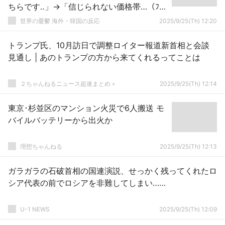
ちらです‥」→「信じられない価格帯…（ﾌﾞﾙ
ﾌﾞﾙ」
世界の憂鬱 海外・韓国の反応
2025/9/25(Th) 12:20
トランプ氏、10月訪日で調整ロイター報道新首相と会談
見通し | あのトランプの方から来てくれるってことは
２ちゃんねるニュース超速まとめ＋
2025/9/25(Th) 12:14
東京･杉並区のマンション火災で6人搬送 モ
バイルバッテリーから出火か
理想ちゃんねる
2025/9/25(Th) 12:13
ガラガラの石破首相の国連演説、せっかく残ってくれたロ
シア代表の前でロシアを非難してしまい……
U-1 NEWS
2025/9/25(Th) 12:09