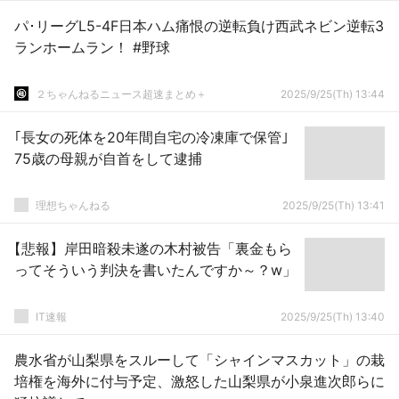
パ･リーグL5-4F日本ハム痛恨の逆転負け西武ネビン逆転3
ランホームラン！ #野球
２ちゃんねるニュース超速まとめ＋
2025/9/25(Th) 13:44
｢長女の死体を20年間自宅の冷凍庫で保管｣
75歳の母親が自首をして逮捕
理想ちゃんねる
2025/9/25(Th) 13:41
【悲報】岸田暗殺未遂の木村被告「裏金もら
ってそういう判決を書いたんですか～？w」
IT速報
2025/9/25(Th) 13:40
農水省が山梨県をスルーして「シャインマスカット」の栽
培権を海外に付与予定、激怒した山梨県が小泉進次郎らに