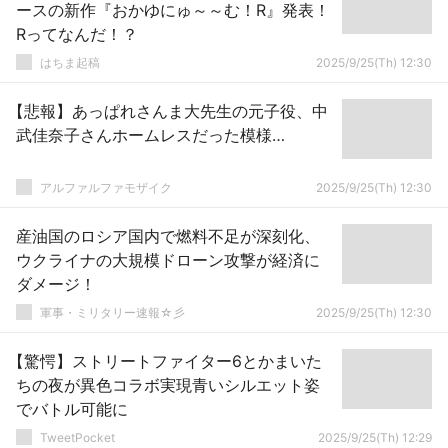
ースの新作『おかゆにゅ～～む！R』発表！
Rってなんだ！？
はちま起稿
2025/9/25(Th) 12:30
【悲報】あっぱれさんま大先生の元子役、中
武佳奈子さんホームレスだった模様…
アルファルファモザイク
2025/9/25(Th) 12:30
産油国のロシア国内で燃料不足が深刻化、
ウクライナの大規模ドローン攻撃が経済に
ダメージ！
軍事・ミリタリー速報☆彡
2025/9/25(Th) 12:30
【驚愕】ストリートファイター6とかまいた
ちの夜が異色コラボ実現青いシルエット姿
でバトル可能に
TweetPocket
2025/9/25(Th) 12:29