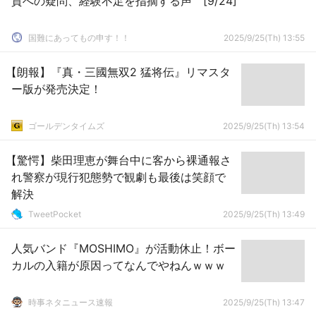
質への疑問、経験不足を指摘する声 [9/24]
国難にあってもの申す！！
2025/9/25(Th) 13:55
【朗報】『真・三國無双2 猛将伝』リマスタ
ー版が発売決定！
ゴールデンタイムズ
2025/9/25(Th) 13:54
【驚愕】柴田理恵が舞台中に客から裸通報さ
れ警察が現行犯態勢で観劇も最後は笑顔で
解決
TweetPocket
2025/9/25(Th) 13:49
人気バンド『MOSHIMO』が活動休止！ボー
カルの入籍が原因ってなんでやねんｗｗｗ
時事ネタニュース速報
2025/9/25(Th) 13:47