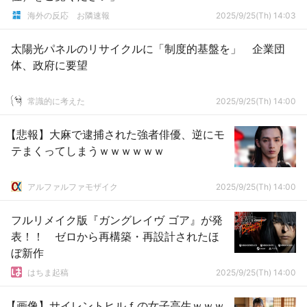
海外の反応 お隣速報
2025/9/25(Th) 14:03
太陽光パネルのリサイクルに「制度的基盤を」 企業団
体、政府に要望
常識的に考えた
2025/9/25(Th) 14:00
【悲報】大麻で逮捕された強者俳優、逆にモ
テまくってしまうｗｗｗｗｗｗ
アルファルファモザイク
2025/9/25(Th) 14:00
フルリメイク版『ガングレイヴ ゴア』が発
表！！ ゼロから再構築・再設計されたほ
ぼ新作
はちま起稿
2025/9/25(Th) 14:00
【画像】サイレントヒルｆの女子高生ｗｗｗ