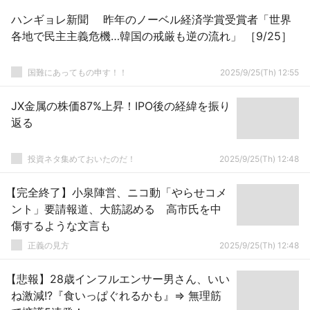
ハンギョレ新聞 昨年のノーベル経済学賞受賞者「世界
各地で民主主義危機…韓国の戒厳も逆の流れ」 ［9/25］
国難にあってもの申す！！
2025/9/25(Th) 12:55
JX金属の株価87%上昇！IPO後の経緯を振り
返る
投資ネタ集めておいたのだ！
2025/9/25(Th) 12:48
【完全終了】小泉陣営、ニコ動「やらせコメ
ント」要請報道、大筋認める 高市氏を中
傷するような文言も
正義の見方
2025/9/25(Th) 12:48
【悲報】28歳インフルエンサー男さん、いい
ね激減!?『食いっぱぐれるかも』⇒ 無理筋