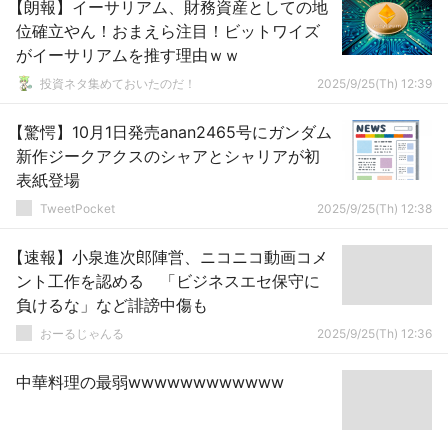
【朗報】イーサリアム、財務資産としての地
位確立やん！おまえら注目！ビットワイズ
がイーサリアムを推す理由ｗｗ
投資ネタ集めておいたのだ！
2025/9/25(Th) 12:39
【驚愕】10月1日発売anan2465号にガンダム
新作ジークアクスのシャアとシャリアが初
表紙登場
TweetPocket
2025/9/25(Th) 12:38
【速報】小泉進次郎陣営、ニコニコ動画コメ
ント工作を認める 「ビジネスエセ保守に
負けるな」など誹謗中傷も
おーるじゃんる
2025/9/25(Th) 12:36
中華料理の最弱wwwwwwwwwwww