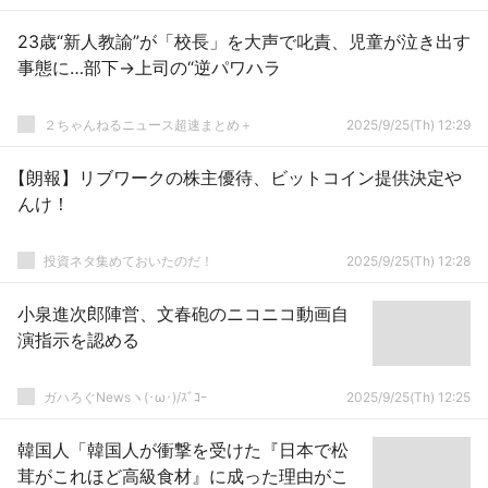
23歳“新人教諭”が「校長」を大声で叱責、児童が泣き出す
事態に…部下→上司の“逆パワハラ
２ちゃんねるニュース超速まとめ＋
2025/9/25(Th) 12:29
【朗報】リブワークの株主優待、ビットコイン提供決定や
んけ！
投資ネタ集めておいたのだ！
2025/9/25(Th) 12:28
小泉進次郎陣営、文春砲のニコニコ動画自
演指示を認める
ガハろぐNewsヽ(･ω･)/ｽﾞｺｰ
2025/9/25(Th) 12:25
韓国人「韓国人が衝撃を受けた『日本で松
茸がこれほど高級食材』に成った理由がこ