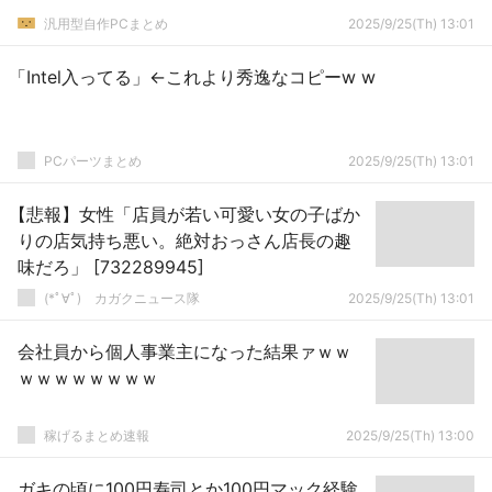
汎用型自作PCまとめ
2025/9/25(Th) 13:01
「Intel入ってる」←これより秀逸なコピーw w
PCパーツまとめ
2025/9/25(Th) 13:01
【悲報】女性「店員が若い可愛い女の子ばか
りの店気持ち悪い。絶対おっさん店長の趣
味だろ」 [732289945]
(*ﾟ∀ﾟ)ゞカガクニュース隊
2025/9/25(Th) 13:01
会社員から個人事業主になった結果ァｗｗ
ｗｗｗｗｗｗｗｗ
稼げるまとめ速報
2025/9/25(Th) 13:00
ガキの頃に100円寿司とか100円マック経験