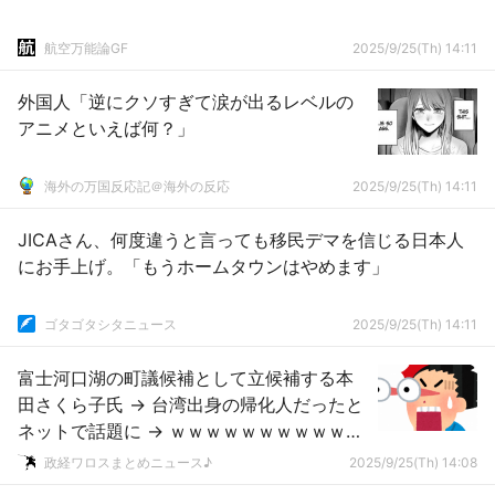
航空万能論GF
2025/9/25(Th) 14:11
外国人「逆にクソすぎて涙が出るレベルの
アニメといえば何？」
海外の万国反応記＠海外の反応
2025/9/25(Th) 14:11
JICAさん、何度違うと言っても移民デマを信じる日本人
にお手上げ。「もうホームタウンはやめます」
ゴタゴタシタニュース
2025/9/25(Th) 14:11
富士河口湖の町議候補として立候補する本
田さくら子氏 → 台湾出身の帰化人だったと
ネットで話題に → ｗｗｗｗｗｗｗｗｗｗｗ
ｗｗｗｗｗｗｗ
政経ワロスまとめニュース♪
2025/9/25(Th) 14:08