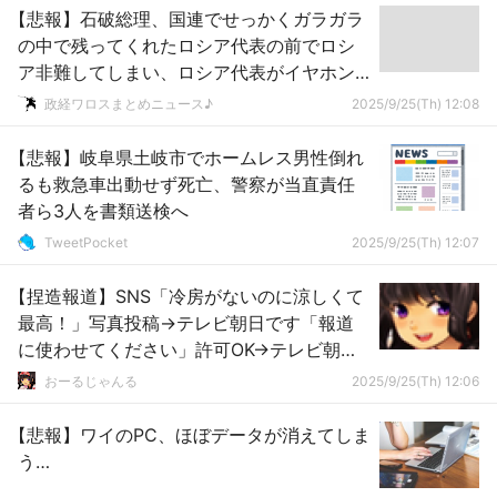
【悲報】石破総理、国連でせっかくガラガラ
の中で残ってくれたロシア代表の前でロシ
ア非難してしまい、ロシア代表がイヤホン
を外してしまう ｗｗｗｗｗｗｗｗｗｗｗ
政経ワロスまとめニュース♪
2025/9/25(Th) 12:08
【悲報】岐阜県土岐市でホームレス男性倒れ
るも救急車出動せず死亡、警察が当直責任
者ら3人を書類送検へ
TweetPocket
2025/9/25(Th) 12:07
【捏造報道】SNS「冷房がないのに涼しくて
最高！」写真投稿→テレビ朝日です「報道
に使わせてください」許可OK→テレビ朝日
「サウナ状態で143件の苦情が殺到」写真登
おーるじゃんる
2025/9/25(Th) 12:06
場
【悲報】ワイのPC、ほぼデータが消えてしま
う…