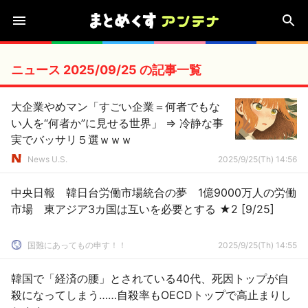
ニュース 2025/09/25 の記事一覧
大企業やめマン「すごい企業＝何者でもな
い人を“何者か”に見せる世界」 ⇒ 冷静な事
実でバッサリ５選ｗｗｗ
News U.S.
2025/9/25(Th) 14:56
中央日報 韓日台労働市場統合の夢 1億9000万人の労働
市場 東アジア3カ国は互いを必要とする ★2 [9/25]
国難にあってもの申す！！
2025/9/25(Th) 14:55
韓国で「経済の腰」とされている40代、死因トップが自
殺になってしまう……自殺率もOECDトップで高止まりし