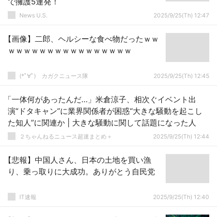
で擁護5連発！
News U.S.
2025/9/25(Th) 12:47
【画像】二郎、ヘルシーな食べ物だったｗｗ
ｗｗｗｗｗｗｗｗｗｗｗｗｗｗｗｗ
(*ﾟ∀ﾟ)ゞカガクニュース隊
2025/9/25(Th) 12:45
「一体何があったんだ…」米倉涼子、相次ぐイベント出
演“ドタキャン”に業界関係者が困惑“大きな騒動を起こし
た知人”に関連か | 大きな騒動に関して話題になった人
２ちゃんねるニュース超速まとめ＋
2025/9/25(Th) 12:44
【悲報】中国人さん、日本の土地を買い漁
り、乗っ取りに大成功。ありがとう自民党
IT速報
2025/9/25(Th) 12:40