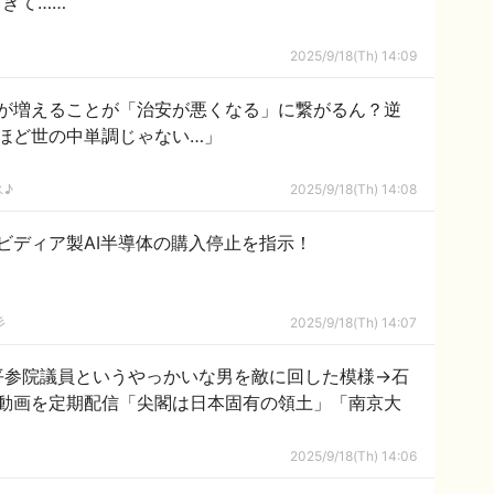
きて……
2025/9/18(Th) 14:09
が増えることが「治安が悪くなる」に繋がるん？逆
ほど世の中単調じゃない…」
ス♪
2025/9/18(Th) 14:08
ビディア製AI半導体の購入停止を指示！
彡
2025/9/18(Th) 14:07
平参院議員というやっかいな男を敵に回した模様→石
動画を定期配信「尖閣は日本固有の領土」「南京大
2025/9/18(Th) 14:06