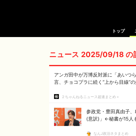
トップ
ニュース 2025/09/18 
アンガ田中が万博反対派に「あいつ
言、チョコプラに続く“上から目線”の
２ちゃんねるニュース超速まとめ＋
参政党・豊田真由子、
(意訳)」←秘書が15
なんJ政治ネタまとめ