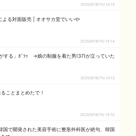
2025/9/18(Th) 14:15
ED治療薬、国内初の市販化へ薬剤師による対面販売 | オオサカ堂でいいや
2025/9/18(Th) 14:14
する」ｶﾞﾗｯ →娘の制服を着た男(37)が立っていた
2025/9/18(Th) 14:12
で出来ることまとめたで！
2025/9/18(Th) 14:10
韓国で開発された美容手術に整形外科医が絶句、韓国