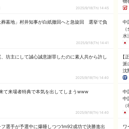
物
隊
2025/9/18(Th) 14:45
土葬墓地」村井知事が白紙撤回へと急旋回 選挙で負
中
（
水
ダ
2025/9/18(Th) 14:41
れ
尾、坊主にして誠心誠意謝罪したのに素人共から許し
【
派
沈
2025/9/18(Th) 14:40
来て来場者特典で本気を出してしまうwww
中
中
（
間
2025/9/18(Th) 14:40
（
フ選手が予選中に爆睡しつつ1m92成功で決勝進出
ワ