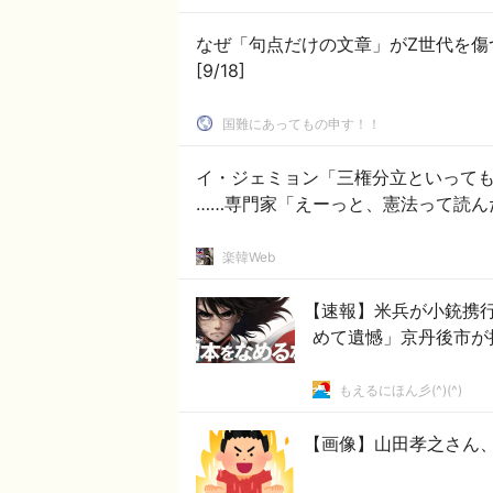
なぜ「句点だけの文章」がZ世代を
[9/18]
国難にあってもの申す！！
イ・ジェミョン「三権分立といって
……専門家「えーっと、憲法って読ん
楽韓Web
【速報】米兵が小銃携
めて遺憾」京丹後市が
もえるにほん彡(^)(^)
【画像】山田孝之さん