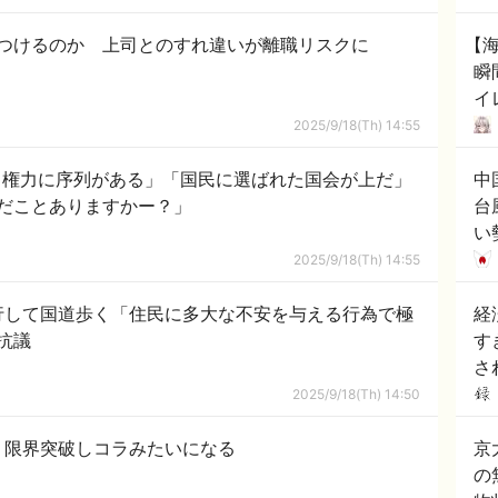
「
傷つけるのか 上司とのすれ違いが離職リスクに
【
瞬
イ
に
2025/9/18(Th) 14:55
て
も権力に序列がある」「国民に選ばれた国会が上だ」
中
だことありますかー？」
台
い
号
2025/9/18(Th) 14:55
代
行して国道歩く「住民に多大な不安を与える行為で極
経
抗議
す
さ
2025/9/18(Th) 14:50
、限界突破しコラみたいになる
京
の