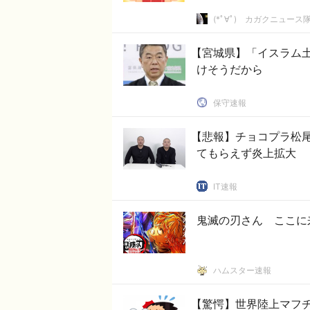
(*ﾟ∀ﾟ)ゞカガクニュース
【宮城県】「イスラム
けそうだから
保守速報
【悲報】チョコプラ松
てもらえず炎上拡大
IT速報
鬼滅の刃さん ここに
ハムスター速報
【驚愕】世界陸上マフチ