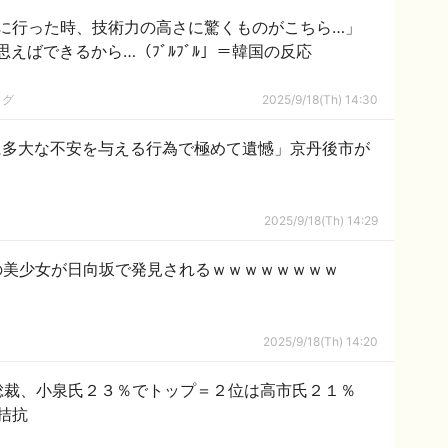
に行った時、技術力の高さに驚くものがこちら…」
えばできるから…（ﾌﾞﾙﾌﾞﾙ」＝韓国の反応
ログ
2025/9/18(Th) 14:30
に多大な不安を与える行為で極めて遺憾」京丹後市が
2025/9/18(Th) 14:29
人の美少女が日向坂で発見されるｗｗｗｗｗｗｗｗ
2025/9/18(Th) 14:20
総裁、小泉氏２３％でトップ＝２位は高市氏２１％
拮抗