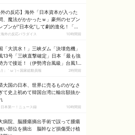
あれがまさに経験値である」
海外の反応】海外「日本資本が入った
間、魔法がかかったｗ」豪州のセブン
レブンが”日本化”して劇的進化！「お
ぎりとたまごサンドが食べられるなん
海外の反応パラダイス
10時間前
……」
国「大洪水！」三峡ダム「決壊危機」
風13号「三峡直撃確定」日本「最も強
勢力で接近！（伊勢湾台風級」台風13
と15号「中国本土でぶつかり合う（前
/)；｀ω´)＜国家総動員報
2時間前
未聞」→
済大国の日本、世界に売るものがなさ
ぎて史上初めて韓国台湾に輸出額抜か
れ
日本第一！ニュース録
10時間前
大病院、脳腫瘍摘出手術で誤って腫瘍
無い部位を摘出 脳幹など損傷受け植