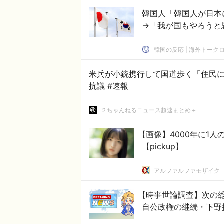
韓国人「韓国人が日本
→「我が国もやろうと思
韓国の反応 | 海外トーク
米兵が小銃携行して国道歩く「住民
抗議 #速報
２ちゃんねるニュース超速まとめ＋
【画像】4000年に1
【pickup】
アルファルファモザイク
【時事世論調査】次の
自公政権の継続・下野