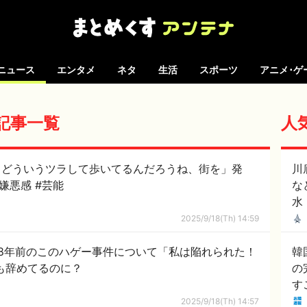
ニュース
エンタメ
ネタ
生活
スポーツ
アニメ･ゲ
の記事一覧
人
らどういうツラして歩いてるんだろうね、街を」発
川
嫌悪感 #芸能
な
水
2025/9/18(Th) 14:59
8年前のこのハゲー事件について「私は陥れられた！
韓
人も辞めてるのに？
の
す
は
2025/9/18(Th) 14:57