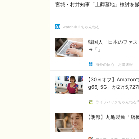
宮城・村井知事「土葬墓地」検討を
watch＠２ちゃんねる
韓国人「日本のファス
→「」
海外の反応 お隣速報
【30％オフ】Amazo
g66j 5G」が2万5,
ライフハックちゃんねる
【朗報】丸亀製麺「店長