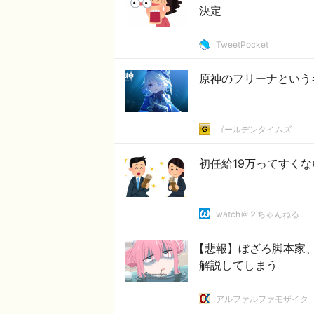
決定
TweetPocket
原神のフリーナという
ゴールデンタイムズ
初任給19万ってすくな
watch＠２ちゃんねる
【悲報】ぼざろ脚本家、
解説してしまう
アルファルファモザイク