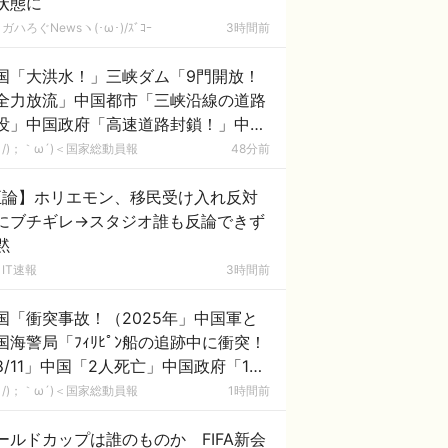
状態に
ガハろぐNewsヽ(･ω･)/ｽﾞｺｰ
3時間前
国「大洪水！」三峡ダム「9門開放！
全力放流」中国都市「三峡沿線の道路
没」中国政府「高速道路封鎖！」中国
ム「緊急放流に合わせて開門（土砂崩
/)；｀ω´)＜国家総動員報
48分前
発生」→
正論】ホリエモン、移民受け入れ反対
にブチギレ→スタジオ誰も反論できず
黙
IT速報
3時間前
国「衝突事故！（2025年」中国軍と
国海警局「ﾌｨﾘﾋﾟﾝ船の追跡中に衝突！
8/11」中国「2人死亡」中国政府「1年
隠蔽」日本「隠蔽された事実報道！
/)；｀ω´)＜国家総動員報
1時間前
2026年」→
ールドカップは誰のものか FIFA新会