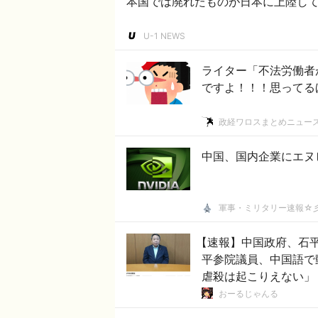
本国では廃れたものが日本に上陸して
U-1 NEWS
ライター「不法労働者
ですよ！！！思ってる
政経ワロスまとめニュー
中国、国内企業にエヌ
軍事・ミリタリー速報☆
【速報】中国政府、石
平参院議員、中国語で
虐殺は起こりえない」
おーるじゃんる