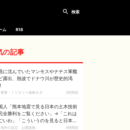
ーム
R18
気の記事
底に沈んでいたマンモスやナチス軍艦
ど露出、熱波でドナウ川が歴史的渇
！
軍事・ミリタリー速報☆彡
2時間前
国人「熊本地震で見る日本の土木技術
完全勝利をご覧ください」→「これは
ごいわ」「こういうのを見ると日本人
何か適当に作る感じがしない・・・」
海外の反応 お隣速報
4時間前