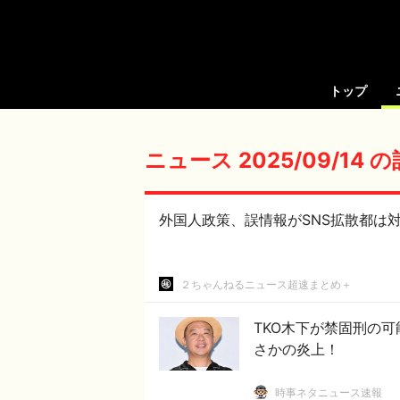
トップ
ニュース 2025/09/14 
外国人政策、誤情報がSNS拡散都は対
２ちゃんねるニュース超速まとめ＋
TKO木下が禁固刑の
さかの炎上！
時事ネタニュース速報