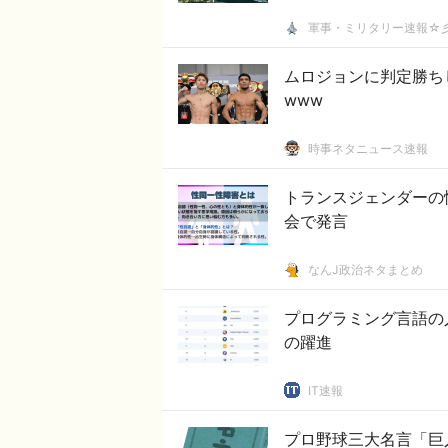
軍事・ミリタリー速報☆
ムロジョンに判定勝ち
www
時事ネタニュース速報
トランスジェンダーの
会で発言
なんJ政治ネタまとめ
プログラミング言語の人
の躍進
IT速報
プロ野球三大名言「巨