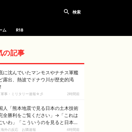
ーム
R18
気の記事
底に沈んでいたマンモスやナチス軍艦
ど露出、熱波でドナウ川が歴史的渇
！
軍事・ミリタリー速報☆彡
2時間前
国人「熊本地震で見る日本の土木技術
完全勝利をご覧ください」→「これは
ごいわ」「こういうのを見ると日本人
何か適当に作る感じがしない・・・」
海外の反応 お隣速報
4時間前