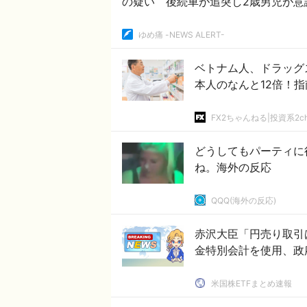
の疑い 後続車が追突し2歳男児が意
ゆめ痛 -NEWS ALERT-
ベトナム人、ドラッグ
本人のなんと12倍！
FX2ちゃんねる|投資系2c
どうしてもパーティに
ね。海外の反応
QQQ(海外の反応)
赤沢大臣「円売り取引
金特別会計を使用、政
米国株ETFまとめ速報