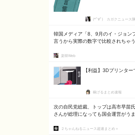
(*ﾟ∀ﾟ)ゞカガクニュース
韓国メディア「8、9月のイ・ジョン
言うから実際の数字で比較されちゃ
楽韓Web
【利益】3Dプリンター
稼げるまとめ速報
次の自民党総裁、トップは高市早苗氏２
さんが総理になっても国会運営がう
２ちゃんねるニュース超速まとめ＋