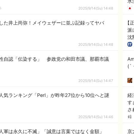
水
ダ
彡
2025/9/14(Su) 14:48
れ
した井上尚弥！メイウェザーに並ぶ記録ってヤバ
【
派
沈
2025/9/14(Su) 14:48
性自認「伝染する」 参政党の和田市議、那覇市議
A
(
2025/9/14(Su) 14:47
気ランキング「Perl」が昨年27位から10位へと謎
経
す
さ
2025/9/14(Su) 14:46
人軍は永久に不滅」「誠意は言葉ではなく金額」
京