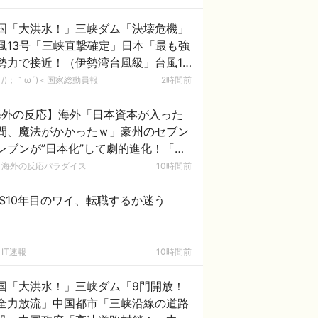
あれがまさに経験値である」
国「大洪水！」三峡ダム「決壊危機」
風13号「三峡直撃確定」日本「最も強
勢力で接近！（伊勢湾台風級」台風13
と15号「中国本土でぶつかり合う（前
/)；｀ω´)＜国家総動員報
2時間前
未聞」→
海外の反応】海外「日本資本が入った
間、魔法がかかったｗ」豪州のセブン
レブンが”日本化”して劇的進化！「お
ぎりとたまごサンドが食べられるなん
海外の反応パラダイス
10時間前
……」
ES10年目のワイ、転職するか迷う
IT速報
10時間前
国「大洪水！」三峡ダム「9門開放！
全力放流」中国都市「三峡沿線の道路