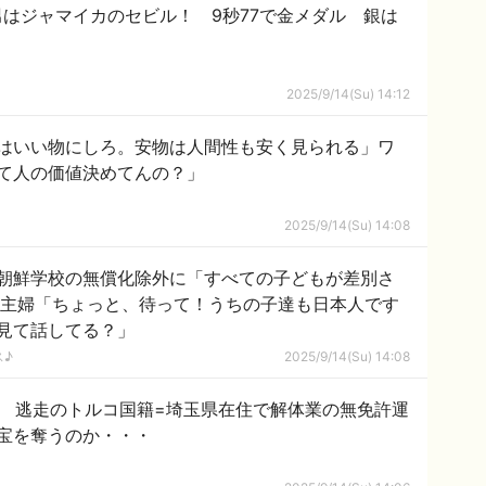
男はジャマイカのセビル！ 9秒77で金メダル 銀は
2025/9/14(Su) 14:12
はいい物にしろ。安物は人間性も安く見られる」ワ
て人の価値決めてんの？」
2025/9/14(Su) 14:08
朝鮮学校の無償化除外に「すべての子どもが差別さ
→主婦「ちょっと、待って！うちの子達も日本人です
見て話してる？」
ス♪
2025/9/14(Su) 14:08
明 逃走のトルコ国籍=埼玉県在住で解体業の無免許運
宝を奪うのか・・・