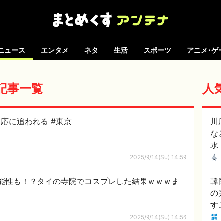
ニュース
エンタメ
ネタ
生活
スポーツ
アニメ･ゲ
の記事一覧
人
応に追われる #東京
川
な
水
2025/9/14(Su) 14:59
可能性も！？タイの寺院でコスプレした結果ｗｗｗま
韓
の
す
は
2025/9/14(Su) 14:56