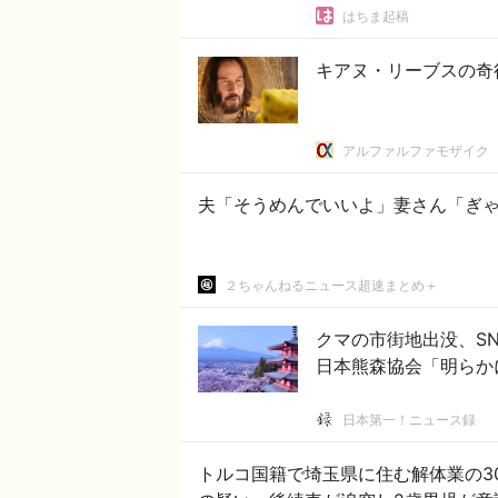
はちま起稿
キアヌ・リーブスの奇
アルファルファモザイク
２ちゃんねるニュース超速まとめ＋
クマの市街地出没、S
日本熊森協会「明らか
日本第一！ニュース録
トルコ国籍で埼玉県に住む解体業の3