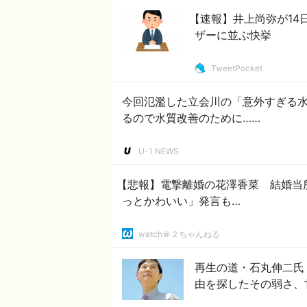
【速報】井上尚弥が14
ザーに並ぶ快挙
TweetPocket
今回氾濫した立会川の「意外すぎる
るので水質改善のために……
U-1 NEWS
【悲報】電撃離婚の花澤香菜 結婚当
っとかわいい」発言も…
watch＠２ちゃんねる
再生の道・石丸伸二氏
由を探したその弱さ、