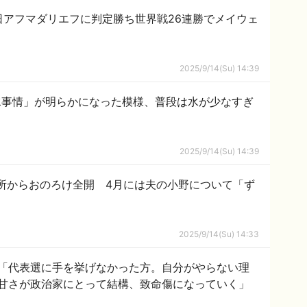
日アフマダリエフに判定勝ち世界戦26連勝でメイウェ
2025/9/14(Su) 14:39
水事情」が明らかになった模様、普段は水が少なすぎ
2025/9/14(Su) 14:39
所からおのろけ全開 4月には夫の小野について「ず
2025/9/14(Su) 14:33
「代表選に手を挙げなかった方。自分がやらない理
甘さが政治家にとって結構、致命傷になっていく」