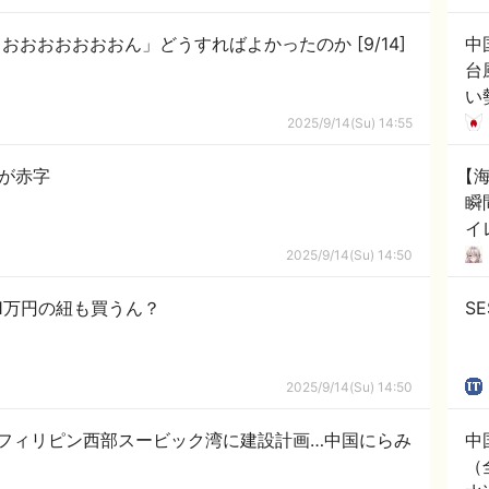
「
夫「そうめんでいいよ」妻さん「ぎゃおおおおおおおん」どうすればよかったのか [9/14]
中
台
い
号
2025/9/14(Su) 14:55
代
割が赤字
【
瞬
イ
に
2025/9/14(Su) 14:50
て
1万円の紐も買うん？
S
2025/9/14(Su) 14:50
フィリピン西部スービック湾に建設計画…中国にらみ
中
（