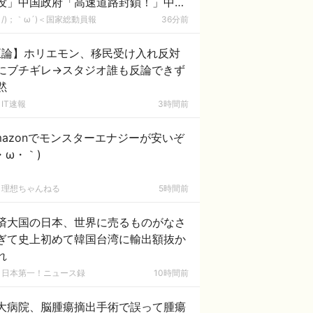
没」中国政府「高速道路封鎖！」中国
ム「緊急放流に合わせて開門（土砂崩
/)；｀ω´)＜国家総動員報
36分前
発生」→
正論】ホリエモン、移民受け入れ反対
にブチギレ→スタジオ誰も反論できず
黙
IT速報
3時間前
mazonでモンスターエナジーが安いぞ
´・ω・｀)
理想ちゃんねる
5時間前
済大国の日本、世界に売るものがなさ
ぎて史上初めて韓国台湾に輸出額抜か
れ
日本第一！ニュース録
10時間前
大病院、脳腫瘍摘出手術で誤って腫瘍