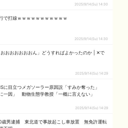
2025/9/14(Su) 14:30
行で打線ｗｗｗｗｗｗｗｗｗｗｗ
2025/9/14(Su) 14:30
夫「そうめんでいいよ」妻さん「ぎゃおおおおおおおん」どうすればよかったのか | ✕で
2025/9/14(Su) 14:29
NSに目立つメガソーラー原因説「すみか奪った」
に一因」 動物生態学教授「一概に言えない」
2025/9/14(Su) 14:29
0歳男逮捕 東北道で事故起こし車放置 無免許運転