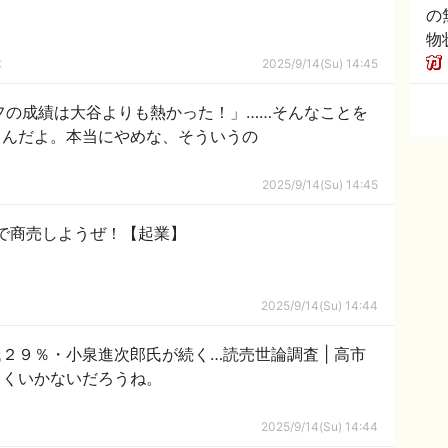
の
物
隊
2025/9/14(Su) 14:45
フの成績は大谷よりも熱かった！」……そんなことを
うんだよ。本当にやめな、そういうの
2025/9/14(Su) 14:45
で商売しようぜ！【起業】
2025/9/14(Su) 14:44
９％・小泉進次郎氏が続く…読売世論調査 | 高市
まくいかないだろうね。
2025/9/14(Su) 14:44