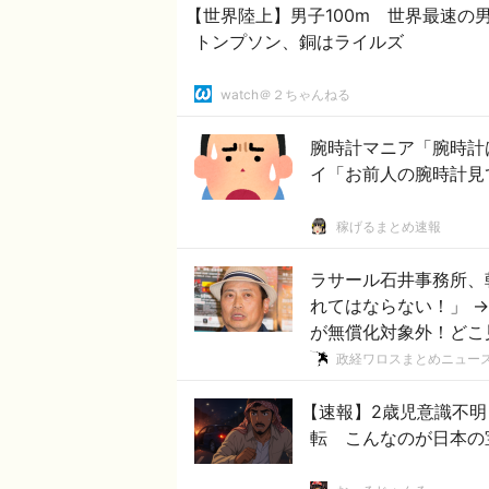
【世界陸上】男子100m 世界最速の
トンプソン、銅はライルズ
watch＠２ちゃんねる
腕時計マニア「腕時計
イ「お前人の腕時計見
稼げるまとめ速報
ラサール石井事務所、
れてはならない！」 
が無償化対象外！どこ
政経ワロスまとめニュー
【速報】2歳児意識不
転 こんなのが日本の