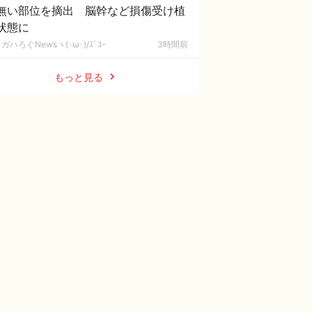
無い部位を摘出 脳幹など損傷受け植
状態に
ガハろぐNewsヽ(･ω･)/ｽﾞｺｰ
3時間前
もっと見る