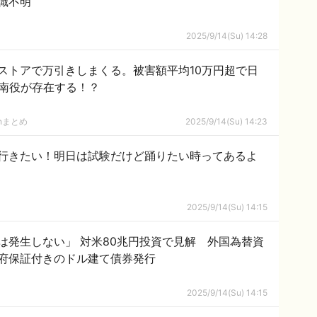
識不明
2025/9/14(Su) 14:28
ストアで万引きしまくる。被害額平均10万円超で日
指南役が存在する！？
hまとめ
2025/9/14(Su) 14:23
行きたい！明日は試験だけど踊りたい時ってあるよ
2025/9/14(Su) 14:15
は発生しない」 対米80兆円投資で見解 外国為替資
府保証付きのドル建て債券発行
2025/9/14(Su) 14:15