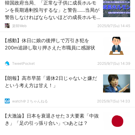
韓国政府当局、「正常な子供に成長ホルモ
ンを長期過剰投与するな」と警告……当局が
警告しなければならないほどの成長ホルモ
ンを過剰投与してるってことかぁ
楽韓Web
2025/9/7(Su) 14:45
【感動】休日に娘の後押しで万引き犯を
200m追跡し取り押さえた市職員に感謝状
TweetPocket
2025/9/7(Su) 14:39
【朗報】高市早苗「週休2日じゃないと嫌だ
という考え方は甘え！」
watch＠２ちゃんねる
2025/9/7(Su) 14:33
【大激論】日本を衰退させた３大要素「中抜
き」「足の引っ張り合い」👈あとは？