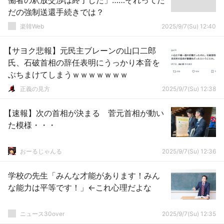
働者の釈放交渉は終了した」……それってた
だの強制送還手続きでは？
楽韓Web
2025/9/7(Su) 12:40
【サヨク悲報】元民主ブレーンの山口二郎
氏、石破首相の辞任表明にうっかり本音を
ぶちまけてしまうｗｗｗｗｗｗｗ
正義の見方
2025/9/7(Su) 12:38
【速報】次の首相が決まる 菅元首相が動い
た模様・・・
おーるじゃんる
2025/9/7(Su) 12:36
学校の先生「みんな才能があります！みん
な能力は平等です！」←これ心理だよな
ニュース30over
2025/9/7(Su) 12:35