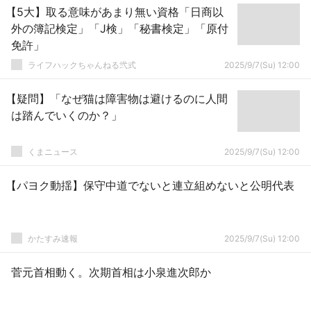
【5大】取る意味があまり無い資格「日商以
外の簿記検定」「J検」「秘書検定」「原付
免許」
ライフハックちゃんねる弐式
2025/9/7(Su) 12:00
【疑問】「なぜ猫は障害物は避けるのに人間
は踏んでいくのか？」
くまニュース
2025/9/7(Su) 12:00
【パヨク動揺】保守中道でないと連立組めないと公明代表
かたすみ速報
2025/9/7(Su) 12:00
菅元首相動く。次期首相は小泉進次郎か