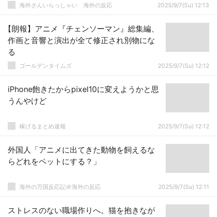
海外さんいらっしゃい 海外の反応
2025/9/7(Su) 12:13
【朗報】アニメ『チェンソーマン』総集編、
作画と音響と演出が全て修正され別物にな
る
ゴールデンタイムズ
2025/9/7(Su) 12:12
iPhone飽きたからpixel10に変えようかと思
うんやけど
稼げるまとめ速報
2025/9/7(Su) 12:12
外国人「アニメに出てきた動物を飼えるな
らどれをペットにする？」
海外の万国反応記＠海外の反応
2025/9/7(Su) 12:11
ストレスのない職場作りへ。猫を抱きなが