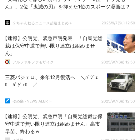
ん』、2位『鬼滅の刃』を抑えた1位のスポーツ漫画は？
２ちゃんねるニュース超速まとめ＋
2025/9/7(Su) 12:59
【速報】公明党、緊急声明発表！「自民党総
裁は保守中道で無い限り連立は組めませ
ん」
アルファルファモザイク
2025/9/7(Su) 12:53
三菱パジェロ、来年12月復活へ ＼ﾊﾟｼﾞｪ
ﾛ！ﾊﾟｼﾞｪﾛ！／
ゆめ痛 -NEWS ALERT-
2025/9/7(Su) 12:50
【速報】公明党、緊急声明「自民党総裁は保
守中道で無い限り連立は組めません」高市
早苗、終わるｗ