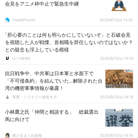
会見をアニメ枠中止で緊急生中継
TweetPocket
2025/9/7(Su) 14:20
「肝心要のことは何も明らかにしていないぞ」と石破会見
を視聴した人が戦慄、首相職を辞任しないのではないか？
との疑念も浮上している模様
U-1 NEWS
2025/9/7(Su) 14:19
抗日戦争中、中共軍は日本軍と水面下で
「不可侵条約」を結んでいた…解除された台
湾の機密軍事情報が暴露！
軍事・ミリタリー速報☆彡
2025/9/7(Su) 14:18
小林鷹之氏「仲間と相談する」 総裁選出
馬に向けて
稼げるまとめ速報
2025/9/7(Su) 14:16