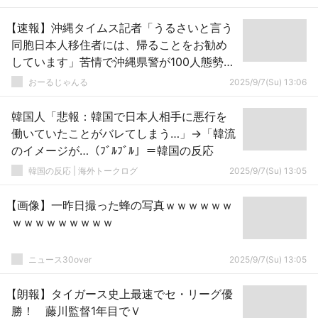
【速報】沖縄タイムス記者「うるさいと言う
同胞日本人移住者には、帰ることをお勧め
しています」苦情で沖縄県警が100人態勢で
警戒
おーるじゃんる
2025/9/7(Su) 13:06
韓国人「悲報：韓国で日本人相手に悪行を
働いていたことがバレてしまう…」→「韓流
のイメージが…（ﾌﾞﾙﾌﾞﾙ」＝韓国の反応
韓国の反応 | 海外トークログ
2025/9/7(Su) 13:05
【画像】一昨日撮った蜂の写真ｗｗｗｗｗｗ
ｗｗｗｗｗｗｗｗｗ
ニュース30over
2025/9/7(Su) 13:05
【朗報】タイガース史上最速でセ・リーグ優
勝！ 藤川監督1年目でＶ