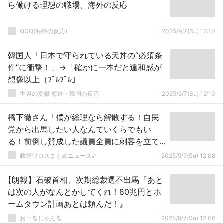
ら働ける理想の職場。海外の反応
QQQ(海外の反応)
2025/9/7(Su) 12:10
韓国人「日本で守られている天丼の“必須条
件”に衝撃！」→「確かに一本だと違和感が
想像以上（ﾌﾞﾙﾌﾞﾙ」
世界の憂鬱 海外・韓国の反応
2025/9/7(Su) 12:10
橋下徹さん「僕が総理なら解散する！自民
党から出馬したい人なんていくらでもい
る！前倒し賛成した議員全員に刺客を立て
ることだってできる！」ｗｗｗｗｗｗｗｗ
政経ワロスまとめニュース♪
2025/9/7(Su) 12:08
【朗報】石破首相、次期総裁選不出馬『あと
は次の人がなんとかしてくれ！80兆円とホ
ームタウン計画あとは頼んだ！』
おーるじゃんる
2025/9/7(Su) 12:06