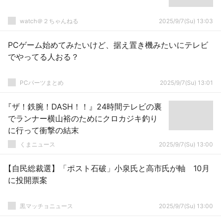
watch＠２ちゃんねる
2025/9/7(Su) 13:03
PCゲーム始めてみたいけど、据え置き機みたいにテレビ
でやってる人おる？
PCパーツまとめ
2025/9/7(Su) 13:01
『ザ！鉄腕！DASH！！』24時間テレビの裏
でランナー横山裕のためにクロカジキ釣り
に行って衝撃の結末
くまニュース
2025/9/7(Su) 13:00
【自民総裁選】「ポスト石破」小泉氏と高市氏が軸 10月
に投開票案
黒マッチョニュース
2025/9/7(Su) 13:00