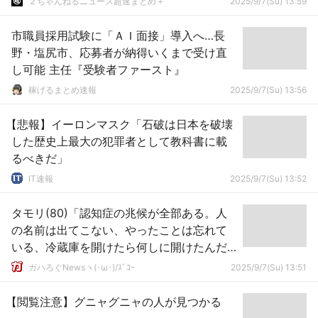
２ちゃんねるニュース超速まとめ＋
2025/9/7(Su) 13:59
市職員採用試験に「ＡＩ面接」導入へ…長
野・塩尻市、応募者が納得いくまで受け直
し可能 主任『受験者ファースト』
稼げるまとめ速報
2025/9/7(Su) 13:56
【悲報】イーロンマスク「石破は日本を破壊
した歴史上最大の犯罪者として教科書に載
るべきだ」
IT速報
2025/9/7(Su) 13:52
タモリ(80)「認知症の兆候が全部ある。人
の名前は出てこない、やったことは忘れて
いる、冷蔵庫を開けたら何しに開けたんだ
ろう？」
ガハろぐNewsヽ(･ω･)/ｽﾞｺｰ
2025/9/7(Su) 13:51
【閲覧注意】グニャグニャの人が見つかる