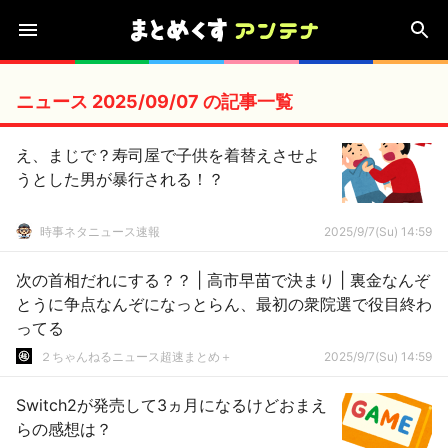
ニュース 2025/09/07 の記事一覧
え、まじで？寿司屋で子供を着替えさせよ
うとした男が暴行される！？
時事ネタニュース速報
2025/9/7(Su) 14:59
次の首相だれにする？？ | 高市早苗で決まり | 裏金なんぞ
とうに争点なんぞになっとらん、最初の衆院選で役目終わ
ってる
２ちゃんねるニュース超速まとめ＋
2025/9/7(Su) 14:59
Switch2が発売して3ヵ月になるけどおまえ
らの感想は？