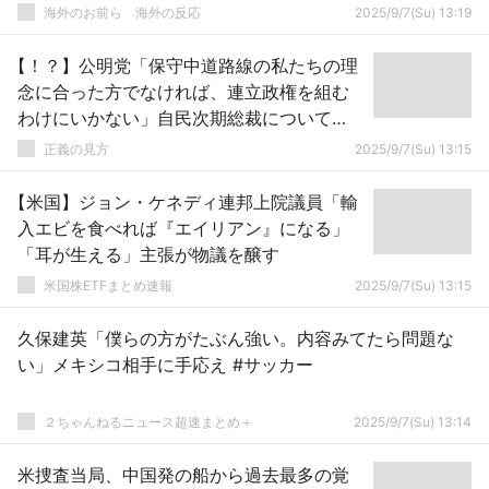
海外のお前ら 海外の反応
2025/9/7(Su) 13:19
【！？】公明党「保守中道路線の私たちの理
念に合った方でなければ、連立政権を組む
わけにいかない」自民次期総裁について
（会見動画）
正義の見方
2025/9/7(Su) 13:15
【米国】ジョン・ケネディ連邦上院議員「輸
入エビを食べれば『エイリアン』になる」
「耳が生える」主張が物議を醸す
米国株ETFまとめ速報
2025/9/7(Su) 13:15
久保建英「僕らの方がたぶん強い。内容みてたら問題な
い」メキシコ相手に手応え #サッカー
２ちゃんねるニュース超速まとめ＋
2025/9/7(Su) 13:14
米捜査当局、中国発の船から過去最多の覚