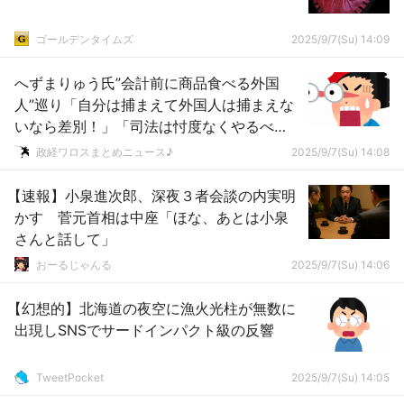
ゴールデンタイムズ
2025/9/7(Su) 14:09
へずまりゅう氏”会計前に商品食べる外国
人”巡り「自分は捕まえて外国人は捕まえな
いなら差別！」「司法は忖度なくやるべ
き！」ｗｗｗｗｗｗｗｗｗｗｗｗｗｗ
政経ワロスまとめニュース♪
2025/9/7(Su) 14:08
【速報】小泉進次郎、深夜３者会談の内実明
かす 菅元首相は中座「ほな、あとは小泉
さんと話して」
おーるじゃんる
2025/9/7(Su) 14:06
【幻想的】北海道の夜空に漁火光柱が無数に
出現しSNSでサードインパクト級の反響
TweetPocket
2025/9/7(Su) 14:05