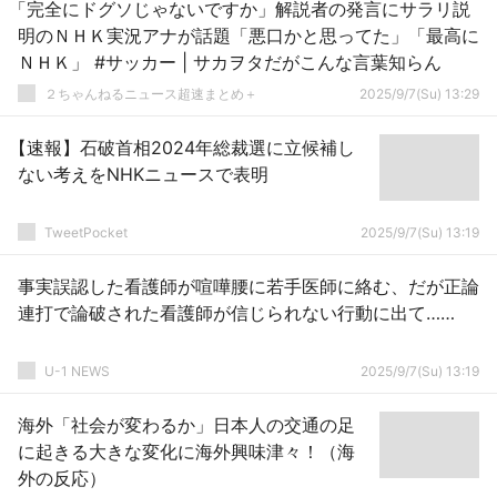
「完全にドグソじゃないですか」解説者の発言にサラリ説
明のＮＨＫ実況アナが話題「悪口かと思ってた」「最高に
ＮＨＫ」 #サッカー | サカヲタだがこんな言葉知らん
２ちゃんねるニュース超速まとめ＋
2025/9/7(Su) 13:29
【速報】石破首相2024年総裁選に立候補し
ない考えをNHKニュースで表明
TweetPocket
2025/9/7(Su) 13:19
事実誤認した看護師が喧嘩腰に若手医師に絡む、だが正論
連打で論破された看護師が信じられない行動に出て……
U-1 NEWS
2025/9/7(Su) 13:19
海外「社会が変わるか」日本人の交通の足
に起きる大きな変化に海外興味津々！（海
外の反応）