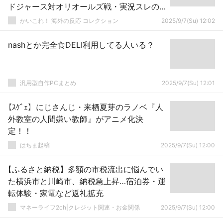
ドジャース対オリオールズ戦・実況スレの
翻訳（海外の反応）
かいこれ！ 海外の反応 コレクション
2025/9/7(Su) 12:02
nashとか完全食DELI利用してる人いる？
汎用型自作PCまとめ
2025/9/7(Su) 12:01
【ｽｹﾞｪ】にじさんじ・来栖夏芽のラノベ『人
外教室の人間嫌い教師』がアニメ化決
定！！
はちま起稿
2025/9/7(Su) 12:00
【ふるさと納税】多額の市税流出に悩んでい
た横浜市と川崎市、納税急上昇…宿泊券・運
転体験・家電など返礼拡充
マネーライフ2ch|クレジット関連・お金関係
2025/9/7(Su) 12:00