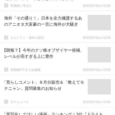
常識的に考えた
2025/9/7(Su) 13:00
海外「その通り！」日本を全力擁護するあ
のアニオタ大富豪の一言に海外が大騒ぎ
どんぐりこ - 海外の反応
2025/9/7(Su) 13:00
【朗報？】今年のクソ株オブザイヤー候補、
レベルが高すぎる上に豊作
米国株ETFまとめ速報
2025/9/7(Su) 13:00
「荒らしコメント」８月分販売＆「教えてモ
ナニャン」質問募集のお知らせ
モナニュース
2025/9/7(Su) 13:00
「実写化してほしい漫画」ランキング！3位『ドラえも