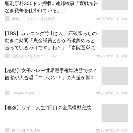
醒剤原料300トン押収…連邦検事「宣戦布告
なき戦争を仕掛けている」！
軍事・ミリタリー速報☆彡
2025/9/7(Su) 13:08
【TBS】カンニング竹山さん、石破降ろしの
動きに疑問「裏金議員とかが石破辞めろと
言っているわけですよね？」「参院選挙に
自民党が負けたのは、裏金じゃないです
政経ワロスまとめニュース♪
2025/9/7(Su) 13:08
か？」ｗｗｗｗｗｗｗ
【感動】女子バレー世界選手権準決勝でタイ
観客が大合唱「ニッポン！」の声援が響く
TweetPocket
2025/9/7(Su) 13:08
【画像】ワイ、人生2回目の金属模型完成
稼げるまとめ速報
2025/9/7(Su) 13:07