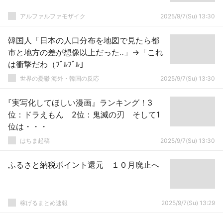
アルファルファモザイク
2025/9/7(Su) 13:30
韓国人「日本の人口分布を地図で見たら都
市と地方の差が想像以上だった‥」→「これ
は衝撃だわ（ﾌﾞﾙﾌﾞﾙ」
世界の憂鬱 海外・韓国の反応
2025/9/7(Su) 13:30
『実写化してほしい漫画』ランキング！3
位：ドラえもん 2位：鬼滅の刃 そして1
位は・・・
はちま起稿
2025/9/7(Su) 13:30
ふるさと納税ポイント還元 １０月廃止へ
稼げるまとめ速報
2025/9/7(Su) 13:29