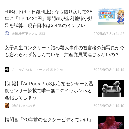
FRB利下げ・日銀利上げなら揺り戻しで26
年に「1ドル130円」専門家が金利差縮小効
果を試算、現在日本は3.4％のインフレ
米国株ETFまとめ速報
2025/9/7(Su) 14:15
女子高生コンクリート詰め殺人事件の被害者の顔写真が今
も忘れられず苦しんでいる | 共産党員関連じゃないの？
２ちゃんねるニュース超速まとめ＋
2025/9/7(Su) 14:14
【朗報】｢AirPods Pro3｣､心拍センサーと温
度センサー搭載で唯一無二のイヤホンへと
進化してしまう
理想ちゃんねる
2025/9/7(Su) 14:10
拷問官「20年前のセクシービデオでいけ」