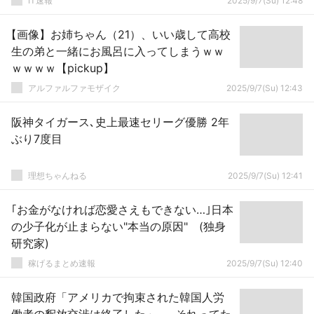
IT速報
2025/9/7(Su) 12:48
【画像】お姉ちゃん（21）、いい歳して高校
生の弟と一緒にお風呂に入ってしまうｗｗ
ｗｗｗｗ【pickup】
アルファルファモザイク
2025/9/7(Su) 12:43
阪神タイガース､史上最速セリーグ優勝 2年
ぶり7度目
理想ちゃんねる
2025/9/7(Su) 12:41
｢お金がなければ恋愛さえもできない…｣日本
の少子化が止まらない"本当の原因" (独身
研究家)
稼げるまとめ速報
2025/9/7(Su) 12:40
韓国政府「アメリカで拘束された韓国人労