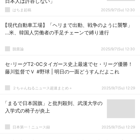
日本人は許容しない」
はちま起稿
2025/9/7(Su) 12:30
【現代自動車工場】「ヘリまで出動、戦争のように襲撃」
…米、韓国人労働者の手足チェーンで縛り連行
脱亜論
2025/9/7(Su) 12:30
セ･リーグT2-0Cタイガース史上最速でセ・リーグ優勝！
藤川監督でＶ #野球 | 明日の一面どうすんだよこれ
２ちゃんねるニュース超速まとめ＋
2025/9/7(Su) 12:29
「まるで日本国旗」と批判殺到、武漢大学の
入学式の椅子が炎上
日本第一！ニュース録
2025/9/7(Su) 12:29