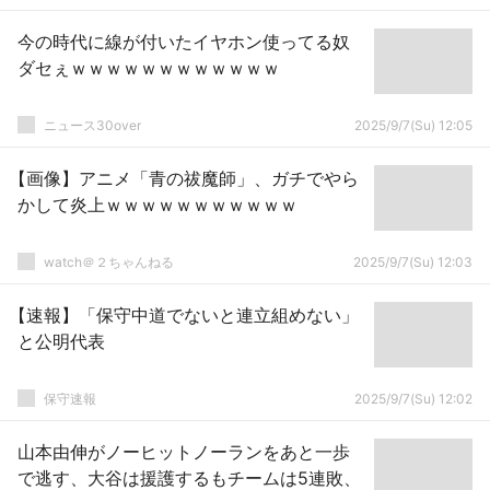
今の時代に線が付いたイヤホン使ってる奴
ダセぇｗｗｗｗｗｗｗｗｗｗｗｗ
ニュース30over
2025/9/7(Su) 12:05
【画像】アニメ「青の祓魔師」、ガチでやら
かして炎上ｗｗｗｗｗｗｗｗｗｗｗ
watch＠２ちゃんねる
2025/9/7(Su) 12:03
【速報】「保守中道でないと連立組めない」
と公明代表
保守速報
2025/9/7(Su) 12:02
山本由伸がノーヒットノーランをあと一歩
で逃す、大谷は援護するもチームは5連敗、