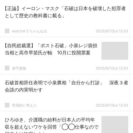
【正論】イーロン・マスク「石破は日本を破壊した犯罪者
として歴史の教科書に載る」
watch＠２ちゃんねる
2025/9/7(Su) 12:33
【自民総裁選】「ポスト石破」小泉レジ袋担
当相と高市早苗氏が軸 10月に投開票案
保守速報
2025/9/7(Su) 12:30
石破首相辞任表明で小泉農相「自分から打診」 深夜３者
会談の内実明かす
常識的に考えた
2025/9/7(Su) 12:30
ひろゆき、介護職の給料が日本人の平均年
収を超えないワケを回答「◯◯仕事なので