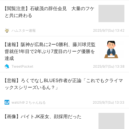
【閲覧注意】石破茂の辞任会見 大量のフケ
と共に終わる
ハムスター速報
2025/9/7(Su) 13:42
【速報】阪神が広島に2ー0勝利、藤川球児監
督就任1年目で2年ぶり7度目のリーグ優勝を
達成
TweetPocket
2025/9/7(Su) 13:38
【悲報】ろくでなしBLUES作者が正論「これでもクライマ
ックスシリーズいるん？」
watch＠２ちゃんねる
2025/9/7(Su) 13:33
【画像】バイトJK巫女、顔採用だった