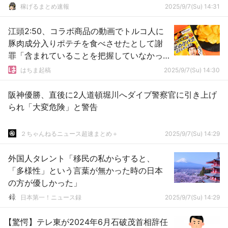
稼げるまとめ速報
2025/9/7(Su) 14:31
江頭2:50、コラボ商品の動画でトルコ人に
豚肉成分入りポテチを食べさせたとして謝
罪「含まれていることを把握していなかっ
たが、それを言い訳にはできない」
はちま起稿
2025/9/7(Su) 14:30
阪神優勝、直後に2人道頓堀川へダイブ警察官に引き上げ
られ「大変危険」と警告
２ちゃんねるニュース超速まとめ＋
2025/9/7(Su) 14:29
外国人タレント「移民の私からすると、
「多様性」という言葉が無かった時の日本
の方が優しかった」
日本第一！ニュース録
2025/9/7(Su) 14:29
【驚愕】テレ東が2024年6月石破茂首相辞任