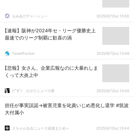
もみあげチャ～シュ～
2025/9/7(Su) 13:50
【速報】阪神が2024年セ・リーグ優勝史上
最速でのリーグ制覇に歓喜の渦
TweetPocket
2025/9/7(Su) 13:49
【悲報】女さん、企業広報なのに大暴れしま
くって大炎上中
(*ﾟ∀ﾟ)ゞカガクニュース隊
2025/9/7(Su) 13:45
担任が事実誤認→被害児童を叱責いじめ悪化し退学 #筑波
大付属小
２ちゃんねるニュース超速まとめ＋
2025/9/7(Su) 13:44