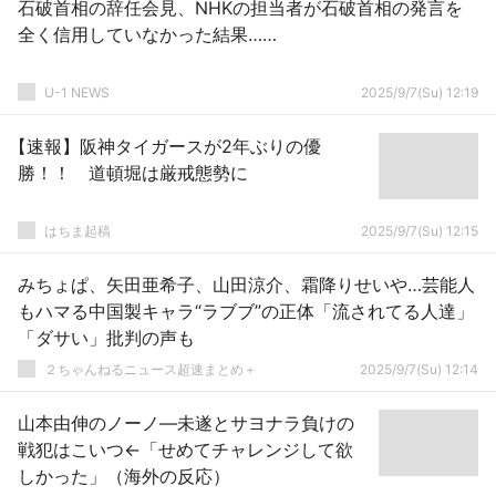
石破首相の辞任会見、NHKの担当者が石破首相の発言を
全く信用していなかった結果……
U-1 NEWS
2025/9/7(Su) 12:19
【速報】阪神タイガースが2年ぶりの優
勝！！ 道頓堀は厳戒態勢に
はちま起稿
2025/9/7(Su) 12:15
みちょぱ、矢田亜希子、山田涼介、霜降りせいや…芸能人
もハマる中国製キャラ“ラブブ”の正体「流されてる人達」
「ダサい」批判の声も
２ちゃんねるニュース超速まとめ＋
2025/9/7(Su) 12:14
山本由伸のノーノ―未遂とサヨナラ負けの
戦犯はこいつ←「せめてチャレンジして欲
しかった」（海外の反応）