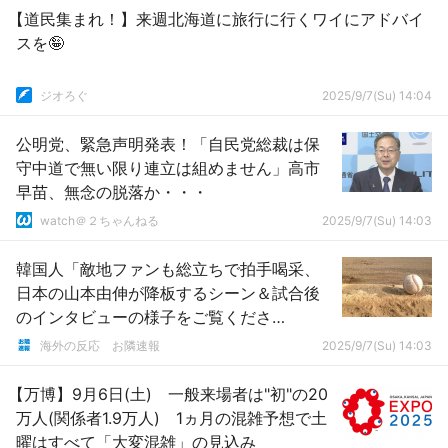
【道民集まれ！】来週北海道に旅行に行くワイにアドバイ
スを🤪
ジオろぐ
2025/9/7(Su) 14:04
公明党、緊急声明発表！「自民党総裁は保
守中道で無い限り連立は組めません」高市
早苗、無念の脱落か・・・
watch＠２ちゃんねる
2025/9/7(Su) 14:03
韓国人「敵地ファンも総立ちで拍手喝采、
日本の山本由伸が降板するシーン＆試合後
のインタビューの様子をご覧くださ
い・・・」→「」【MLB】
海外の反応 お隣速報
2025/9/7(Su) 14:03
【万博】9月6日(土) 一般来場者は"初"の20
万人(関係者1.9万人) 1ヵ月の混雑予想で土
曜はすべて「大変混雑」の見込み