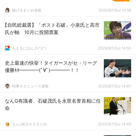
稼げるまとめ速報
2025/9/7(Su) 14:58
【自民総裁選】「ポスト石破」小泉氏と高市
氏が軸 10月に投開票案
もえるにほん彡(^)(^)
2025/9/7(Su) 14:50
史上最速の快挙！タイガースがセ・リーグ
優勝ｷﾀ━━━━(ﾟ∀ﾟ)━━━━！！
時事ネタニュース速報
2025/9/7(Su) 14:47
なんG有識者、石破茂氏を永世名誉首相に任
命
なんJ政治ネタまとめ
2025/9/7(Su) 14:45