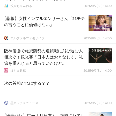
投資ちゃんねる
2025/9/7(Su) 14:00
【悲報】女性インフルエンサーさん「非モテ
の言うことに価値はない」
アルファルファモザイク
2025/9/7(Su) 14:00
阪神優勝で厳戒態勢の道頓堀に飛び込む人
相次ぐ！観光客「日本人はおとなしく、礼
節を重んじると思っていたけど…」
はちま起稿
2025/9/7(Su) 14:00
次の首相だれにする？？
黒マッチョニュース
2025/9/7(Su) 14:00
【円安悲報】ワーホリ日本人、搾取されてし