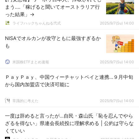
まう‥‥「稼げると聞いてオーストラリア行
った結果」→
ライフハックちゃんねる弐式
2025/9/7(Su) 14:00
NISAでオルカンが攻守ともに最強すぎるか
も
米国株ETFまとめ速報
2025/9/7(Su) 14:00
ＰａｙＰａｙ、中国ウィーチャットペイと連携…９月中旬
から国内加盟店で決済可能に
常識的に考えた
2025/9/7(Su) 14:00
一度は辞めると言ったが…自民・森山氏「恥を忍んでやら
ざるを得ない」県連会長続投に理解求める | 公約は守らな
くていい