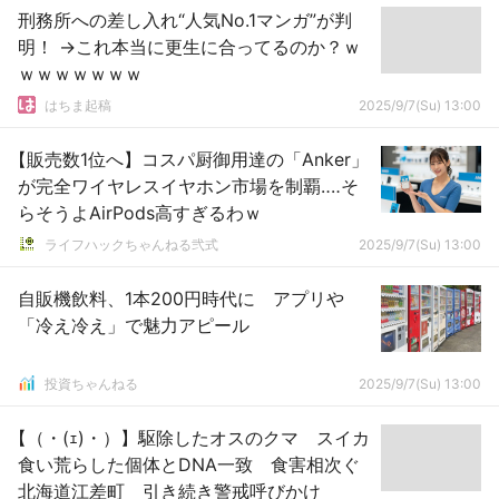
刑務所への差し入れ“人気No.1マンガ”が判
明！ →これ本当に更生に合ってるのか？ｗ
ｗｗｗｗｗｗｗ
はちま起稿
2025/9/7(Su) 13:00
【販売数1位へ】コスパ厨御用達の「Anker」
が完全ワイヤレスイヤホン市場を制覇‥‥そ
らそうよAirPods高すぎるわｗ
ライフハックちゃんねる弐式
2025/9/7(Su) 13:00
自販機飲料、1本200円時代に アプリや
「冷え冷え」で魅力アピール
投資ちゃんねる
2025/9/7(Su) 13:00
【（・(ｪ)・）】駆除したオスのクマ スイカ
食い荒らした個体とDNA一致 食害相次ぐ
北海道江差町 引き続き警戒呼びかけ