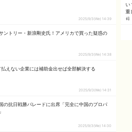
い
重
壮
2025/9/3(We) 14:39
サントリー・新浪剛史氏！アメリカで買った疑惑の
2025/9/3(We) 14:38
して払えない企業には補助金出せば全部解決する
2025/9/3(We) 14:31
国の抗日戦勝パレードに出席「完全に中国のプロパ
」
2025/9/3(We) 14:30