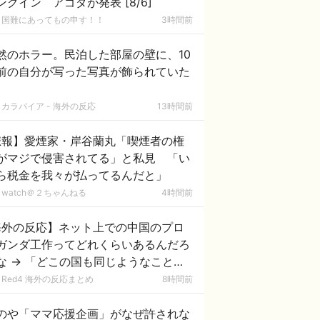
ンクイン アゴダが発表 [8/6]
国難にあってもの申す！！
3時間前
然のホラー。民泊した部屋の壁に、10
前の自分が写った写真が飾られていた
カラパイア - 海外の反応
13時間前
悲報】愛煙家・岸谷蘭丸「喫煙者の権
がマジで侵害されてる」と私見 「い
ら税金を我々が払ってるんだと」
watch＠２ちゃんねる
4時間前
海外の反応】ネット上での中国のプロ
ガンダ工作ってどれくらいあるんだろ
な → 「どこの国も同じようなことを
ってるよな」「中国に関する情報はマ
Red4 海外の反応まとめ
8時間前
で両極端なものしかない」
のや「ママ応援企画」がなぜ許されな