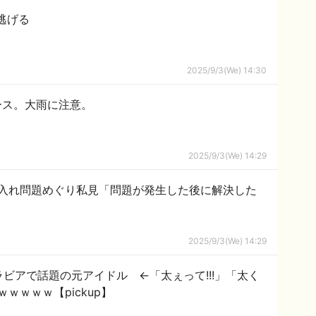
逃げる
2025/9/3(We) 14:30
ース。大雨に注意。
2025/9/3(We) 14:29
入れ問題めぐり私見「問題が発生した後に解決した
2025/9/3(We) 14:29
ビアで話題の元アイドル ←「太ぇって!!︎!」「太く
ｗｗｗｗｗｗ【pickup】