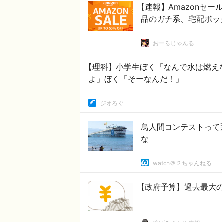
【速報】Amazonセ
品のガチ系、宅配ボッ
おーるじゃんる
【理科】小学生ぼく「なんで水は燃え
よ」ぼく「そーなんだ！」
ジオろぐ
鳥人間コンテストって
な
watch＠２ちゃんねる
【政府予算】過去最大の1