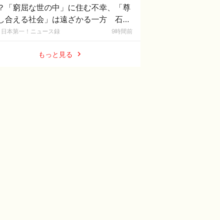
？「窮屈な世の中」に住む不幸、「尊
し合える社会」は遠ざかる一方 石原
一郎氏
日本第一！ニュース録
9時間前
もっと見る