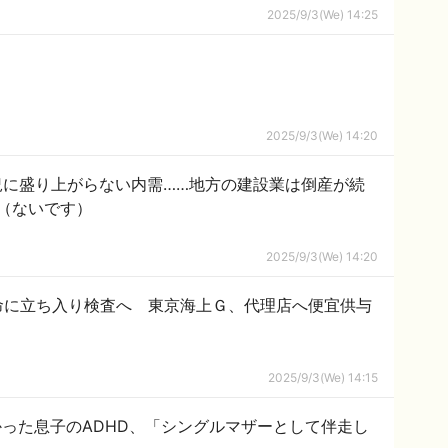
2025/9/3(We) 14:25
2025/9/3(We) 14:20
況に盛り上がらない内需……地方の建設業は倒産が続
（ないです）
2025/9/3(We) 14:20
命に立ち入り検査へ 東京海上Ｇ、代理店へ便宜供与
2025/9/3(We) 14:15
った息子のADHD、「シングルマザーとして伴走し