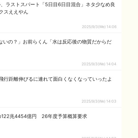
ール、ラストスパート「5日目6日目混合」ネタ少なめ良
クスええやん
2025/9/3(We) 14:06
ないの？」お前らくん「水は反応後の物質だからだ
2025/9/3(We) 14:04
飛行距離伸びるに連れて面白くなくなっていったよ
2025/9/3(We) 14:03
22兆4454億円 26年度予算概算要求