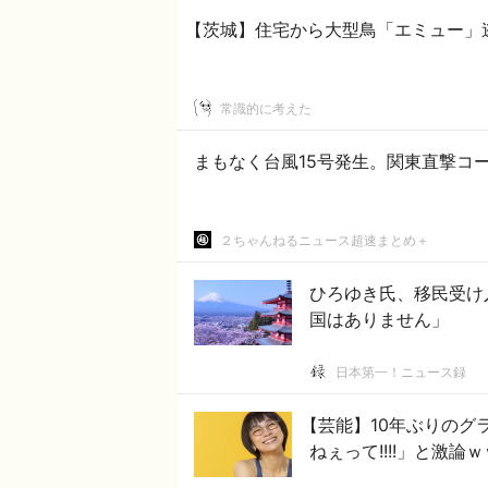
【茨城】住宅から大型鳥「エミュー」
常識的に考えた
まもなく台風15号発生。関東直撃コ
２ちゃんねるニュース超速まとめ＋
ひろゆき氏、移民受け
国はありません」
日本第一！ニュース録
【芸能】10年ぶりのグラ
ねぇって!!︎!!︎」と激論