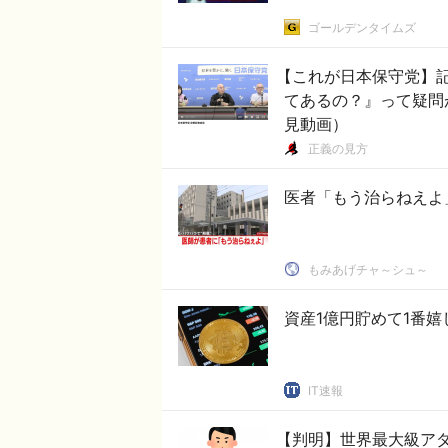
ゴールデンタイムズ
【これが日本保守党】記
てあるの？』って疑問
見動画）
正義の見方
医者「もう治らねえよ
もみあげチャ～シュ～
資産1億円貯めて1番
IT速報
【判明】世界最大級ア