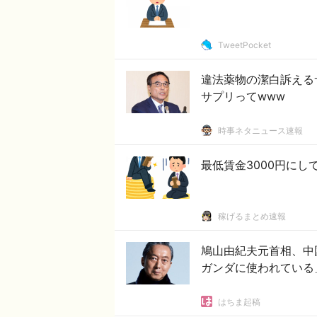
TweetPocket
違法薬物の潔白訴える
サプリってwww
時事ネタニュース速報
最低賃金3000円に
稼げるまとめ速報
鳩山由紀夫元首相、中
ガンダに使われている
はちま起稿