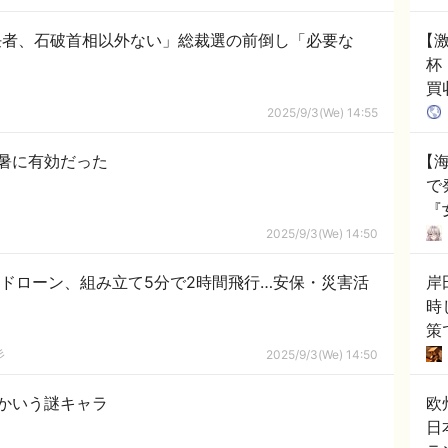
任者、石破首相以外ない」総裁選の前倒し「必要な
【
杯
買
韓
2025/9/3(We) 14:55
暑に有効だった
【
で
『
度
2025/9/3(We) 14:50
り
製ドローン、組み立て5分で2時間飛行…安保・災害活
岸
時
策
こ
彡
2025/9/3(We) 14:50
かいう謎キャラ
欧
日