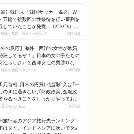
激震】韓国人「韓国サッカー協会、W
・五輪で複数回の性接待を行い審判を
収していたことが発覚…（ﾌﾞﾙﾌﾞﾙ」＝
国の反応
韓国の反応 | 海外トークログ
7時間前
海外の反応】海外「西洋の女性が嫉妬
発狂してるぞ！」日本の女の子たちの
女性らしさ』と西洋女性の男勝りな態
の圧倒的な差に外国人が大盛り上が
海外の反応パラダイス
20時間前
！
田元首相､日米の円買い協調介入は｢一
しのぎに過ぎない｣｢財政政策､金融政
でやるべきことをしっかりやっておく
とが大事｣
理想ちゃんねる
3時間前
州旅行者のアジア旅行先ランキング、
本はタイ、インドネシアに次いで3位