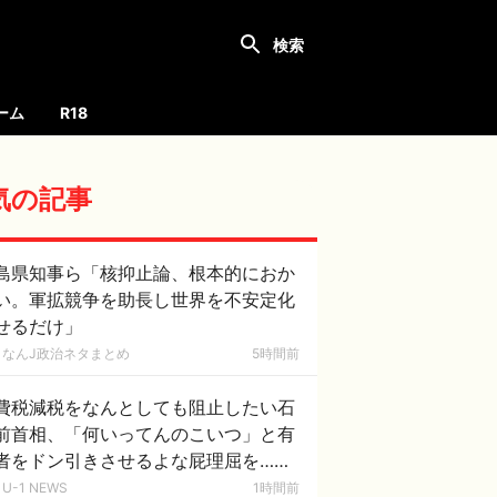
ーム
R18
気の記事
島県知事ら「核抑止論、根本的におか
い。軍拡競争を助長し世界を不安定化
せるだけ」
なんJ政治ネタまとめ
5時間前
費税減税をなんとしても阻止したい石
前首相、「何いってんのこいつ」と有
者をドン引きさせるよな屁理屈を……
U-1 NEWS
1時間前