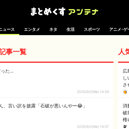
ニュース
エンタメ
ネタ
生活
スポーツ
アニメ･ゲ
 の記事一覧
人
った…
広
し
さ
2025/9/3(We) 14:59
ん、言い訳を披露「石破が悪いんやー😂」
消
破
権
2025/9/3(We) 14:57