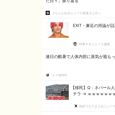
た日々」振り返る
２ちゃんねるニュース超速まとめ＋
EXIT・兼近の持論が
時事ネタニュース速報
連日の酷暑で人体内部に蒸気が籠もっ
U-1 NEWS
【移民】Q：ネパール人
チラ → ｗｗｗｗｗ
政経ワロスまとめニュー