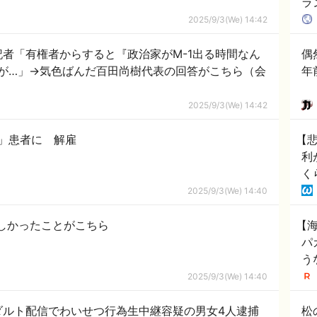
ラ
2025/9/3(We) 14:42
者「有権者からすると『政治家がM-1出る時間なん
偶
が…」→気色ばんだ百田尚樹代表の回答がこちら（会
年
2025/9/3(We) 14:42
」患者に 解雇
【
利
く
2025/9/3(We) 14:40
嬉しかったことがこちら
【
パ
う
や
2025/9/3(We) 14:40
ジ
ダルト配信でわいせつ行為生中継容疑の男女4人逮捕
松