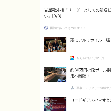
岩屋毅外相「リーダーとしての最適
い」[9/3]
国難にあってもの申す！！
頭にアルミホイル、猛
もえるにほん彡(^)(^)
約30万円の段ボール
用へ離陸！
軍事・ミリタリー速報☆
コードギアスのマオと