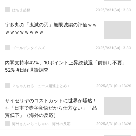
はちま起稿
2025/8/31(Su) 13:30
宇多丸の「鬼滅の刃」無限城編の評価ｗｗ
ｗｗｗｗｗｗｗｗ
ゴールデンタイムズ
2025/8/31(Su) 13:30
内閣支持率42%、10ポイント上昇総裁選「前倒し不要」
52% #日経世論調査
２ちゃんねるニュース超速まとめ＋
2025/8/31(Su) 13:29
サイゼリヤのコストカットに世界が騒然！
←「日本で赤字覚悟だから仕方ない」「品
質低下」（海外の反応）
海外さんいらっしゃい 海外の反応
2025/8/31(Su) 13:26