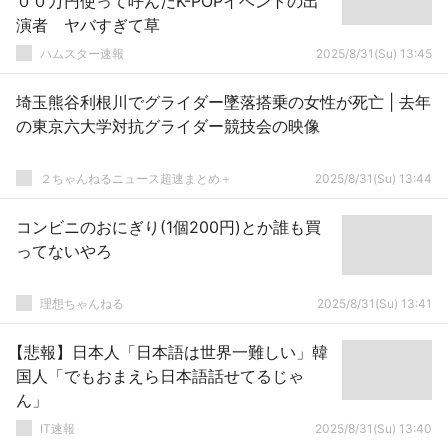
００万円使って呼んだK-POPイベントの出
演者 ヤバすぎて草
ハムスター速報
2025/8/31(Su) 13:45
埼玉熊谷利根川でグライダー墜落搭乗の女性が死亡 | 去年
の東京六大学対抗グライダー競技会の映像
２ちゃんねるニュース超速まとめ＋
2025/8/31(Su) 13:44
コンビニのおにぎり(1個200円)とか誰も買
ってないやろ
理想ちゃんねる
2025/8/31(Su) 13:41
【悲報】日本人「日本語は世界一難しい」韓
国人「でもおまえら日本語話せてるじゃ
ん」
IT速報
2025/8/31(Su) 13:40