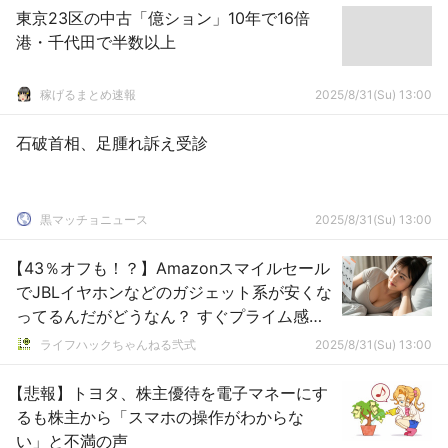
東京23区の中古「億ション」10年で16倍
港・千代田で半数以上
稼げるまとめ速報
2025/8/31(Su) 13:00
石破首相、足腫れ訴え受診
黒マッチョニュース
2025/8/31(Su) 13:00
【43％オフも！？】Amazonスマイルセール
でJBLイヤホンなどのガジェット系が安くな
ってるんだがどうなん？ すぐプライム感謝
祭あるし待つべきか？
ライフハックちゃんねる弐式
2025/8/31(Su) 13:00
【悲報】トヨタ、株主優待を電子マネーにす
るも株主から「スマホの操作がわからな
い」と不満の声