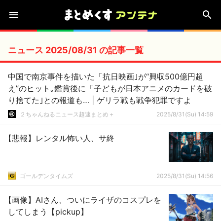
ニュース 2025/08/31 の記事一覧
中国で南京事件を描いた「抗日映画｣が“興収500億円超
え”のヒット｡鑑賞後に「子どもが日本アニメのカードを破
り捨てた｣との報道も… | ゲリラ戦も戦争犯罪ですよ
２ちゃんねるニュース超速まとめ＋
2025/8/31(Su) 14:59
【悲報】レンタル怖い人、サ終
ゴールデンタイムズ
2025/8/31(Su) 14:56
【画像】AIさん、ついにライザのコスプレを
してしまう【pickup】