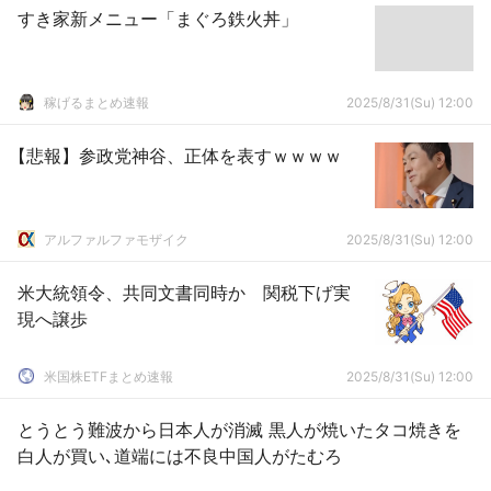
すき家新メニュー「まぐろ鉄火丼」
稼げるまとめ速報
2025/8/31(Su) 12:00
【悲報】参政党神谷、正体を表すｗｗｗｗ
アルファルファモザイク
2025/8/31(Su) 12:00
米大統領令、共同文書同時か 関税下げ実
現へ譲歩
米国株ETFまとめ速報
2025/8/31(Su) 12:00
とうとう難波から日本人が消滅 黒人が焼いたタコ焼きを
白人が買い､道端には不良中国人がたむろ