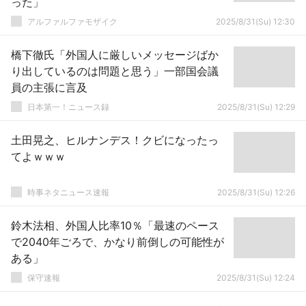
った」
アルファルファモザイク
2025/8/31(Su) 12:30
橋下徹氏「外国人に厳しいメッセージばか
り出しているのは問題と思う」一部国会議
員の主張に言及
日本第一！ニュース録
2025/8/31(Su) 12:29
土田晃之、ヒルナンデス！クビになったっ
てよｗｗｗ
時事ネタニュース速報
2025/8/31(Su) 12:26
鈴木法相、外国人比率10％「最速のペース
で2040年ごろで、かなり前倒しの可能性が
ある」
保守速報
2025/8/31(Su) 12:24