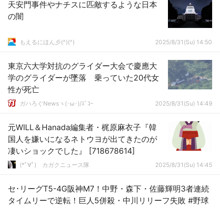
天安門事件やナチスに匹敵するような日本
の闇
もえるにほん彡(^)(^)
2025/8/31(Su) 14:50
東京六大学対抗のグライダー大会で慶應大
学のグライダーが墜落 乗っていた20代女
性が死亡
ガハろぐNewsヽ(･ω･)/ｽﾞｺｰ
2025/8/31(Su) 14:49
元WILL＆Hanada編集者・梶原麻衣子『韓
国人を嫌いになるネトウヨが出てきたのが
凄いショックでした』 [718678614]
(*ﾟ∀ﾟ)ゞカガクニュース隊
2025/8/31(Su) 14:45
セ･リーグT5-4G阪神M7！中野・森下・佐藤輝明3者連続
タイムリーで逆転！巨人5併殺・中川リリーフ失敗 #野球