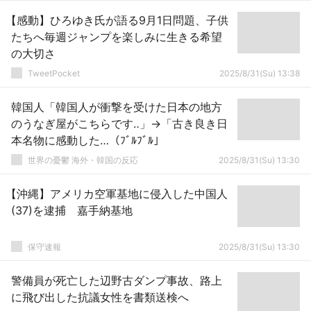
【感動】ひろゆき氏が語る9月1日問題、子供
たちへ毎週ジャンプを楽しみに生きる希望
の大切さ
TweetPocket
2025/8/31(Su) 13:38
韓国人「韓国人が衝撃を受けた日本の地方
のうなぎ屋がこちらです‥」→「古き良き日
本名物に感動した…（ﾌﾞﾙﾌﾞﾙ」
世界の憂鬱 海外・韓国の反応
2025/8/31(Su) 13:30
【沖縄】アメリカ空軍基地に侵入した中国人
(37)を逮捕 嘉手納基地
保守速報
2025/8/31(Su) 13:30
警備員が死亡した辺野古ダンプ事故、路上
に飛び出した抗議女性を書類送検へ