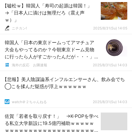
【嘘松ｗ】韓国人「寿司の起源は韓国！」
→「日本人に漬けは無理だろ（震え声
ｗ）」
ニチカン!
2025/8/31(Su) 14:05
韓国人「日本の東京ドームってアマチュア
大会もやってるのか？今朝東京ドーム見物
に行ったら人がすごかったんだが・・・」
→「都市対抗野球大会を東京ドームで開催
海外の反応 お隣速報
2025/8/31(Su) 14:03
する レベル高いよ」
【悲報】美人陰謀論系インフルエンサーさん、飲み会でち
◯こを揉んだ疑惑が浮上ｗｗｗｗｗｗ
watch＠２ちゃんねる
2025/8/31(Su) 14:03
佐賀「若者を取り戻す！」 →K-POPを学べ
る私立大学新設に19.5億円補助ｗｗｗｗｗ
ｗｗｗｗｗｗｗｗｗｗｗｗｗｗｗｗｗｗｗ