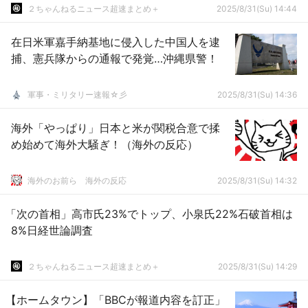
２ちゃんねるニュース超速まとめ＋
2025/8/31(Su) 14:44
在日米軍嘉手納基地に侵入した中国人を逮
捕、憲兵隊からの通報で発覚…沖縄県警！
軍事・ミリタリー速報☆彡
2025/8/31(Su) 14:36
海外「やっぱり」日本と米が関税合意で揉
め始めて海外大騒ぎ！（海外の反応）
海外のお前ら 海外の反応
2025/8/31(Su) 14:32
「次の首相」高市氏23%でトップ、小泉氏22%石破首相は
8%日経世論調査
２ちゃんねるニュース超速まとめ＋
2025/8/31(Su) 14:29
【ホームタウン】「BBCが報道内容を訂正」