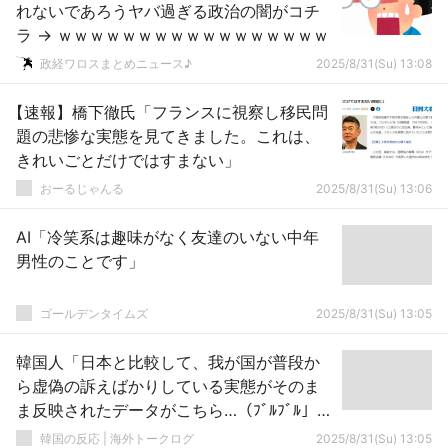
れないであろうヤバ過ぎる政治の闇がコチ
ラ → ｗｗｗｗｗｗｗｗｗｗｗｗｗｗｗｗｗ
政経ワロスまとめニュース♪
2025/8/31(Su) 13:08
【速報】橋下徹氏「フランスに視察し移民問
題の悲惨な実態を見てきました。これは、
きれいごとだけではすまない」
おーるじゃんる
2025/8/31(Su) 13:06
AI「冷笑系は趣味がなく友達のいない中年
男性のことです」
ゴールデンタイムズ
2025/8/31(Su) 13:05
韓国人「日本と比較して、我が国が普段か
ら虚偽の訴えばかりしている実態がそのま
ま反映されたデータがこちら…（ﾌﾞﾙﾌﾞﾙ」＝
韓国の反応
韓国の反応 | 海外トークログ
2025/8/31(Su) 13:05