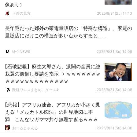
像あり）
正義の見方
2025/8/31(Su) 14:10
長年謎だった郊外の家電量販店の「特殊な構造」、家電の
量販店にだけこの構造が多い点からすると……
U-1 NEWS
2025/8/31(Su) 14:09
【石破悲報】麻生太郎さん、派閥の全員に総
裁選の前倒し要請を指示 → ｗｗｗｗｗｗｗ
ｗｗｗｗｗｗｗｗｗｗｗｗｗ
政経ワロスまとめニュース♪
2025/8/31(Su) 14:08
【悲報】アフリカ連合、アフリカが小さく見
える「メルカトル図法」の世界地図に不
満 こんなワガママ共存無理すぎるｗｗｗ
おーるじゃんる
2025/8/31(Su) 14:06