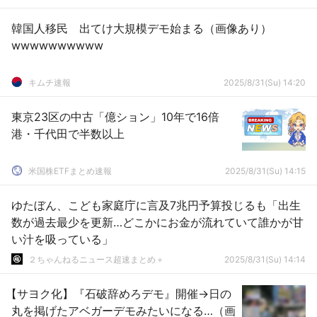
韓国人移民 出てけ大規模デモ始まる（画像あり）
wwwwwwwwww
キムチ速報
2025/8/31(Su) 14:20
東京23区の中古「億ション」10年で16倍
港・千代田で半数以上
米国株ETFまとめ速報
2025/8/31(Su) 14:15
ゆたぼん、こども家庭庁に言及7兆円予算投じるも「出生
数が過去最少を更新…どこかにお金が流れていて誰かが甘
い汁を吸っている」
２ちゃんねるニュース超速まとめ＋
2025/8/31(Su) 14:14
【サヨク化】『石破辞めろデモ』開催→日の
丸を掲げたアベガーデモみたいになる…（画