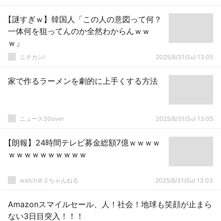
【謎すぎｗ】韓国人「この人の意図って何？
一体何を狙ってんのか全然わからんｗｗ
ｗ」
ニチカン!
2025/8/31(Su) 13:05
家で作るラーメンを劇的に上手くする方法
ニュース30over
2025/8/31(Su) 13:05
【朗報】24時間テレビ募金総額7億ｗｗｗｗ
ｗｗｗｗｗｗｗｗｗｗ
watch＠２ちゃんねる
2025/8/31(Su) 13:03
Amazonスマイルセール、人！社会！地球も笑顔が止まら
ない3日目突入！！！