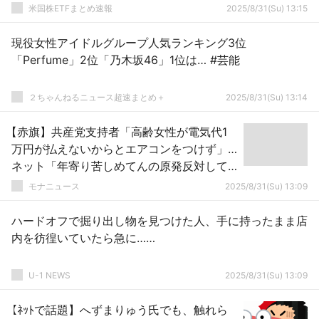
米国株ETFまとめ速報
2025/8/31(Su) 13:15
現役女性アイドルグループ人気ランキング3位
「Perfume」2位「乃木坂46」1位は… #芸能
２ちゃんねるニュース超速まとめ＋
2025/8/31(Su) 13:14
【赤旗】共産党支持者「高齢女性が電気代1
万円が払えないからとエアコンをつけず」…
ネット「年寄り苦しめてんの原発反対して
る左翼だろ」
モナニュース
2025/8/31(Su) 13:09
ハードオフで掘り出し物を見つけた人、手に持ったまま店
内を彷徨いていたら急に……
U-1 NEWS
2025/8/31(Su) 13:09
【ﾈｯﾄで話題】へずまりゅう氏でも、触れら