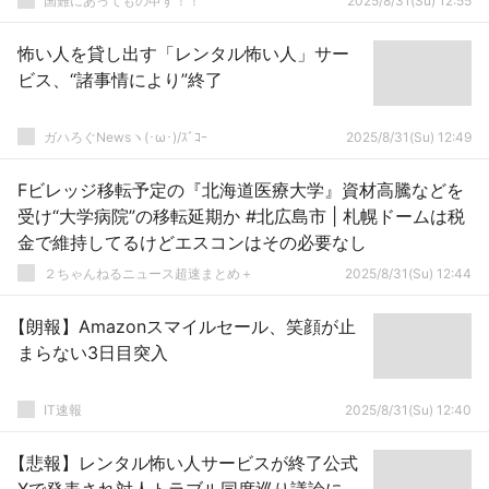
国難にあってもの申す！！
2025/8/31(Su) 12:55
怖い人を貸し出す「レンタル怖い人」サー
ビス、“諸事情により”終了
ガハろぐNewsヽ(･ω･)/ｽﾞｺｰ
2025/8/31(Su) 12:49
Fビレッジ移転予定の『北海道医療大学』資材高騰などを
受け“大学病院”の移転延期か #北広島市 | 札幌ドームは税
金で維持してるけどエスコンはその必要なし
２ちゃんねるニュース超速まとめ＋
2025/8/31(Su) 12:44
【朗報】Amazonスマイルセール、笑顔が止
まらない3日目突入
IT速報
2025/8/31(Su) 12:40
【悲報】レンタル怖い人サービスが終了公式