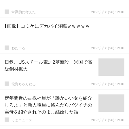
常識的に考えた
2025/8/31(Su) 12:00
【画像】コミケにデカパイ降臨ｗｗｗｗｗ
ねたーる
2025/8/31(Su) 12:00
日鉄、USスチール電炉2基新設 米国で高
級鋼材拡大
投資ちゃんねる
2025/8/31(Su) 12:00
定年間近の古株社員が「誰かいい女を紹介
しろよ」と新人職員に絡んだらバツイチの
実母を紹介されそのまま結婚した話
くまニュース
2025/8/31(Su) 12:00