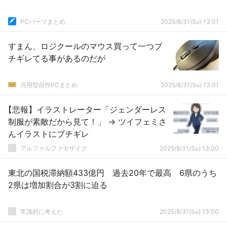
PCパーツまとめ
2025/8/31(Su) 13:01
すまん、ロジクールのマウス買って一つブ
チギレてる事があるのだが
汎用型自作PCまとめ
2025/8/31(Su) 13:01
【悲報】イラストレーター「ジェンダーレス
制服が素敵だから見て！」 → ツイフェミさ
んイラストにブチギレ
アルファルファモザイク
2025/8/31(Su) 13:00
東北の国税滞納額433億円 過去20年で最高 6県のうち
2県は増加割合が3割に迫る
常識的に考えた
2025/8/31(Su) 13:00