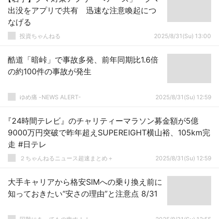
出没をアプリで共有 迅速な注意喚起につ
なげる
投資ちゃんねる
2025/8/31(Su) 13:00
酷道「暗峠」で事故多発、前年同期比1.6倍
の約100件の事故が発生
ゆめ痛 -NEWS ALERT-
2025/8/31(Su) 12:59
『24時間テレビ』のチャリティーマラソン募金額が5億
9000万円突破で昨年超えSUPEREIGHT横山裕、105km完
走 #日テレ
２ちゃんねるニュース超速まとめ＋
2025/8/31(Su) 12:59
大手キャリアから格安SIMへの乗り換え前に
知っておきたい“安さの理由”と注意点 8/31