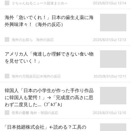
２ちゃんねるニュース超速まとめ＋
2025/8/31(Su) 12:14
海外「急いでくれ！」日本の歯生え薬に海
外興味津々！（海外の反応）
海外のお前ら 海外の反応
2025/8/31(Su) 12:13
アメリカ人「俺達しか理解できない食い物
を見せていく！」
海外の万国反応記＠海外の反応
2025/8/31(Su) 12:11
韓国人「日本の小学生が作った手作り作品
に韓国人も驚愕！」→「完成度の高さに思
わず二度見した…（ﾌﾞﾙﾌﾞﾙ」
世界の憂鬱 海外・韓国の反応
2025/8/31(Su) 12:10
「日本捻廻株式会社」←読める？工具の