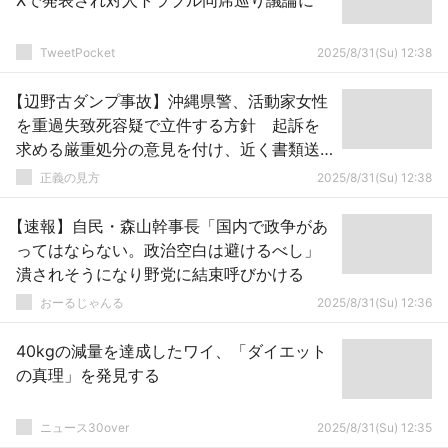
Xで発表され対人トラブル同席巡り議論に
TweetPocket
2025/8/31(Su) 12:38
【辺野古ダンプ事故】沖縄県警、活動家女性
を重過失致死容疑で立件する方針 起訴を
求める厳重処分の意見を付け、近く書類送
検へ
正義の見方
2025/8/31(Su) 12:38
【速報】自民・森山幹事長「国内で政争があ
ってはならない。政治空白は避けるべし」
潰されそうになり野党に結束呼びかける
おーるじゃんる
2025/8/31(Su) 12:36
40kgの減量を達成したワイ、「ダイエット
の真理」を発見する
ニュース30over
2025/8/31(Su) 12:35