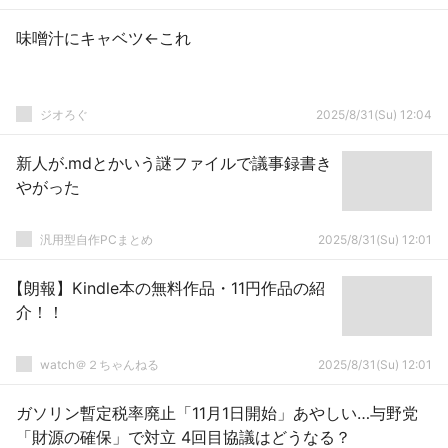
味噌汁にキャベツ←これ
ジオろぐ
2025/8/31(Su) 12:04
新人が.mdとかいう謎ファイルで議事録書き
やがった
汎用型自作PCまとめ
2025/8/31(Su) 12:01
【朗報】Kindle本の無料作品・11円作品の紹
介！！
watch＠２ちゃんねる
2025/8/31(Su) 12:01
ガソリン暫定税率廃止「11月1日開始」あやしい…与野党
「財源の確保」で対立 4回目協議はどうなる？