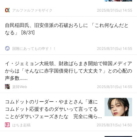
アルファルファモザイク
2025/8/31(Su) 14:55
自民稲田氏、旧安倍派の石破おろしに 「これ何なんだと
なる」 [8/31]
国難にあってもの申す！！
2025/8/31(Su) 14:55
イ・ジェミョン大統領、財政ばらまき開始で韓国メディア
からは「そんなに赤字国債発行して大丈夫？」との心配の
声多数……
楽韓Web
2025/8/31(Su) 14:55
コムドットのリーダー・やまとさん「遂に
コムドット応援するのダサいって言ってる
ことがダサいフェーズきたな 完全に俺ら
の粘り勝ち」
はちま起稿
2025/8/31(Su) 14:50