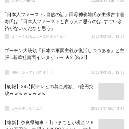
みそパンNEWS
2025/8/31(Su) 14:00
「日本人ファースト､当然の話」田母神俊雄氏が主張古市憲
寿氏は「日本人ファーストと言う人に思うのは､すごい余
裕がないんだなと思う」
２ちゃんねるニュース超速まとめ＋
2025/8/31(Su) 13:59
プーチン大統領「日本の軍国主義が復活しつつある」と主
張…新華社書面インタビュー ★2 [8/31]
国難にあってもの申す！！
2025/8/31(Su) 13:55
【朗報】24時間テレビの募金総額、7億円突
破ｗｗｗｗｗｗｗｗ
ゴールデンタイムズ
2025/8/31(Su) 13:46
【維新】奈良県知事・山下まことが税金２９