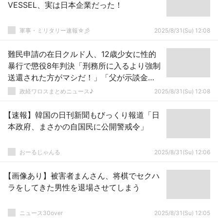
VESSEL、実は日本企業だった！
軍事・ミリタリー速報☆彡
2025/8/31(Su) 12:08
難民申請の在日クルド人、12歳少女に性的
暴行で懲役8年判決「刑務所に入るより強制
送還された方がマシだ！」「父が示談金
2000万円を用意してる！」「少女は金目的
政経ワロスまとめニュース♪
2025/8/31(Su) 12:08
で騙した！」
【速報】韓国の日刊新聞もびっくり報道「日
本政府、まさかの自国民に公開警戒令」
おーるじゃんる
2025/8/31(Su) 12:06
【画像あり】被害者まんさん、将棋でセクハ
ラをしてきた男性を退場させてしまう
ニュース30over
2025/8/31(Su) 12:05