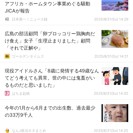
アフリカ・ホームタウン事業めぐる騒動
JICAが報告
日本第一！ニュース録
2025/8/31(Su) 14:29
広島の部活顧問「卵ブロッコリー鶏胸肉だ
け食え」女子「生理止まりました」顧問
「それで正解や」
ゴールデンタイムズ
2025/8/31(Su) 14:21
現役アイドルさん「8歳に発情する49歳なん
てどう考えても異常。世の中には鬼畜がい
るものだと思いました」
はちま起稿
2025/8/31(Su) 14:20
今年の1月から6月までの出生数、過去最少
の33万9千人
なんJ政治ネタまとめ
2025/8/31(Su) 14:20