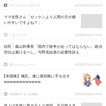
ｗ
アルファルファモザイク
2025/8/31(Su) 14:00
ママ女医さん「ゼッケンより人間の方が縫
いやすいですよね？」
くまニュース
2025/8/31(Su) 14:00
自民・森山幹事長「国内で政争があってはならない。政治
空白は避けるべし」与野党結束の必要性訴え
黒マッチョニュース
2025/8/31(Su) 14:00
【米国株】俺氏、遂に個別株に手を出す
wwwwwwwwwwww
米国株ETFまとめ速報
2025/8/31(Su) 14:00
賃上げ支援に異次元１０億円 石川県９月