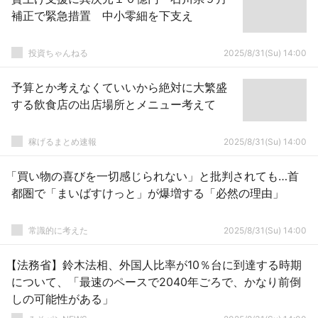
補正で緊急措置 中小零細を下支え
投資ちゃんねる
2025/8/31(Su) 14:00
予算とか考えなくていいから絶対に大繁盛
する飲食店の出店場所とメニュー考えて
稼げるまとめ速報
2025/8/31(Su) 14:00
「買い物の喜びを一切感じられない」と批判されても…首
都圏で「まいばすけっと」が爆増する「必然の理由」
常識的に考えた
2025/8/31(Su) 14:00
【法務省】鈴木法相、外国人比率が10％台に到達する時期
について、「最速のペースで2040年ごろで、かなり前倒
しの可能性がある」