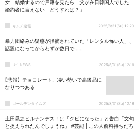
女「結婚するので戸籍を見たら 父が在日韓国人でした
婚約者に言えない どうすれば？」
キムチ速報
2025/8/31(Su) 12:20
暴力団絡みの疑惑が指摘されていた「レンタル怖い人」、
話題になってからわずか数日で……
U-1 NEWS
2025/8/31(Su) 12:19
【悲報】チョコレート、凄い勢いで高級品に
なりつつある
ゴールデンタイムズ
2025/8/31(Su) 12:16
土田晃之ヒルナンデス！は「クビになった」と告白「文句
と捉えられたんでしょうね」 #芸能 | この人前科持ちだろ