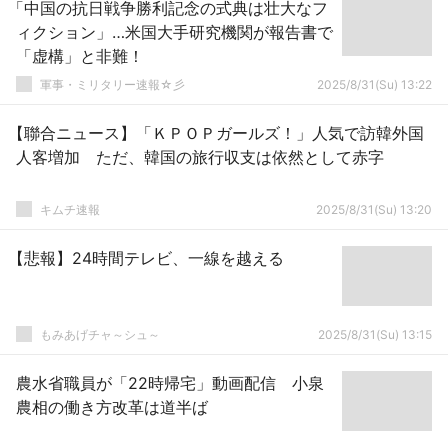
「中国の抗日戦争勝利記念の式典は壮大なフ
ィクション」…米国大手研究機関が報告書で
「虚構」と非難！
軍事・ミリタリー速報☆彡
2025/8/31(Su) 13:22
【聯合ニュース】「ＫＰＯＰガールズ！」人気で訪韓外国
人客増加 ただ、韓国の旅行収支は依然として赤字
キムチ速報
2025/8/31(Su) 13:20
【悲報】24時間テレビ、一線を越える
もみあげチャ～シュ～
2025/8/31(Su) 13:15
農水省職員が「22時帰宅」動画配信 小泉
農相の働き方改革は道半ば