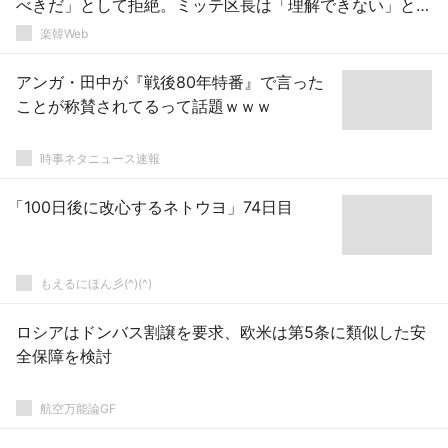
べきだ」として拒絶。ミッテ区長は「理解できない」と唖
然としたコメント
楽韓Web
アンガ・田中が『戦後80年特番』で言った
ことが称賛されてるって話題ｗｗｗ
時事ネタニュース速報
「100日後に改心するネトウヨ」74日目
もえるにほん彡(^)(^)
ロシアはドンバス割譲を要求、欧米は第5条に類似した安
全保障を検討
航空万能論GF