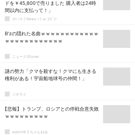
ドを￥45,800で売りました 購入者は24時
間以内に支払って！」
ガハろぐNewsヽ(･ω･)/ｽﾞｺｰ
B'zの隠れた名曲ｗｗｗｗｗｗｗｗｗｗｗｗ
ｗｗｗｗｗｗｗｗｗｗｗｗ
ニュース30over
謎の勢力「クマを殺すな！クマにも生きる
権利がある！宇宙船地球号の仲間！」
ジオろぐ
【悲報】トランプ、ロシアとの停戦合意失敗
ｗｗｗｗｗｗｗｗｗ
watch＠２ちゃんねる