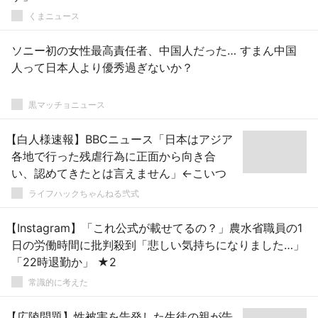
くまニュース
ソニー初の女性最高責任者、中国人だった… すまん中国
人って日本人より優秀過ぎないか？
黒マッチョニュース
【白人様速報】BBCニュース「日本はアジア
各地で行った残虐行為に正面から向き合
い、認めてきたとは言えません」←こいつ
ライフハックちゃんねる弐式
【Instagram】「これ公式が載せてるの？」農水省職員の1
日の労働時間に批判殺到「悲しい気持ちになりました…」
「22時退勤か」 ★2
常識的に考えた
【広陵問題】性被害を告発した生徒の親が告