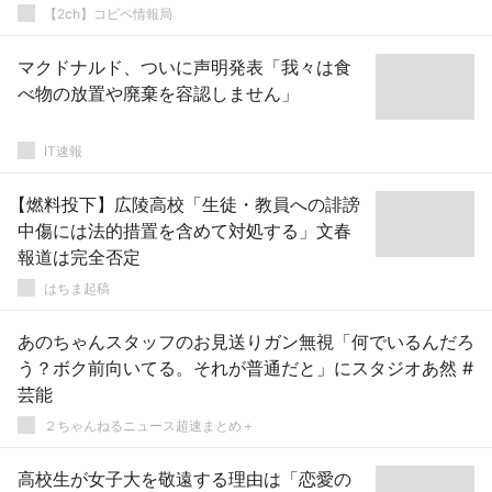
【2ch】コピペ情報局
マクドナルド、ついに声明発表「我々は食
べ物の放置や廃棄を容認しません」
IT速報
【燃料投下】広陵高校「生徒・教員への誹謗
中傷には法的措置を含めて対処する」文春
報道は完全否定
はちま起稿
あのちゃんスタッフのお見送りガン無視「何でいるんだろ
う？ボク前向いてる。それが普通だと」にスタジオあ然 #
芸能
２ちゃんねるニュース超速まとめ＋
高校生が女子大を敬遠する理由は「恋愛の