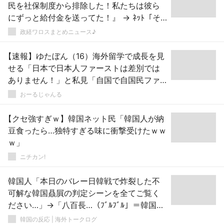
民を社保制度から排除した！私たちは彼ら
にずっと給付金を送ってた！』 → ﾈｯﾄ「そ
れでも日本は外国人に生活保護を払い続け
政経ワロスまとめニュース♪
ている！」
【速報】ゆたぼん（16）海外留学で成長を見
せる「日本で日本人ファーストは差別では
ありません！」と私見「自国で自国民ファ
ーストは当たり前」
おーるじゃんる
【クセ強すぎｗ】韓国ネット民「韓国人が納
豆食ったら…独特すぎる味に衝撃受けたｗｗ
ｗ」
ニチカン!
韓国人「本日のバレー日韓戦で炸裂した不
可解な韓国贔屓の判定シーンを全てご覧く
ださい…」→「八百長…（ﾌﾞﾙﾌﾞﾙ」＝韓国の
反応
韓国の反応 | 海外トークログ