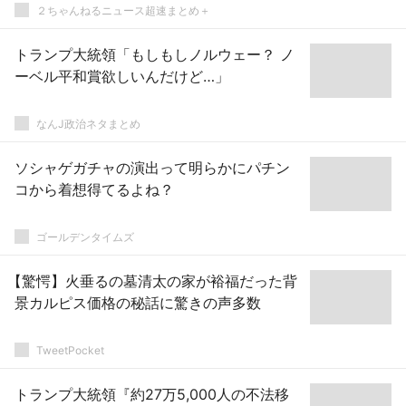
２ちゃんねるニュース超速まとめ＋
トランプ大統領「もしもしノルウェー？ ノ
ーベル平和賞欲しいんだけど…」
なんJ政治ネタまとめ
ソシャゲガチャの演出って明らかにパチン
コから着想得てるよね？
ゴールデンタイムズ
【驚愕】火垂るの墓清太の家が裕福だった背
景カルピス価格の秘話に驚きの声多数
TweetPocket
トランプ大統領『約27万5,000人の不法移