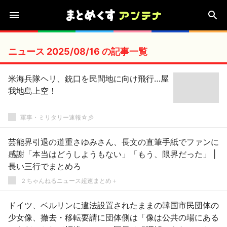
ニュース 2025/08/16 の記事一覧
米海兵隊ヘリ、銃口を民間地に向け飛行…屋
我地島上空！
軍事・ミリタリー速報☆彡
芸能界引退の道重さゆみさん、長文の直筆手紙でファンに
感謝「本当はどうしようもない」「もう、限界だった」 |
長い三行でまとめろ
２ちゃんねるニュース超速まとめ＋
ドイツ、ベルリンに違法設置されたままの韓国市民団体の
少女像、撤去・移転要請に団体側は「像は公共の場にある