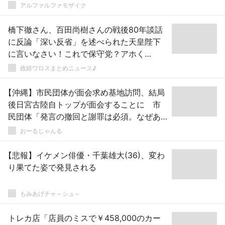
アルファルファモザイク
橋下徹さん、百田尚樹さんの戦後80年談話
に反論「深い反省」を述べられた天皇陛下
に言いなさい！これで保守党？アホく
さ！！！」ｗｗｗｗｗｗｗｗｗｗｗｗｗｗ
政経ワロスまとめニュース♪
ｗ
【沖縄】市民団体が面会求め基地訪問、結局
後日宮古陸自トップが面会することに 市
民団体「発言の撤回と謝罪は必須。なぜあ
のような態度をとったのか問いたい」
おーるじゃんる
【悲報】イケメン俳優・千葉雄大(36)、変わ
り果てた姿で発見される
もみあげチャ～シュ～
トレカ店「店員のミスで￥458,000のカー