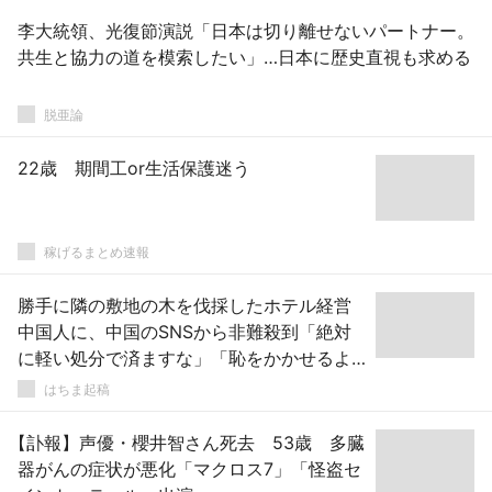
李大統領、光復節演説「日本は切り離せないパートナー。
共生と協力の道を模索したい」…日本に歴史直視も求める
脱亜論
22歳 期間工or生活保護迷う
稼げるまとめ速報
勝手に隣の敷地の木を伐採したホテル経営
中国人に、中国のSNSから非難殺到「絶対
に軽い処分で済ますな」「恥をかかせるよ
うなことをするな」
はちま起稿
【訃報】声優・櫻井智さん死去 53歳 多臓
器がんの症状が悪化「マクロス7」「怪盗セ