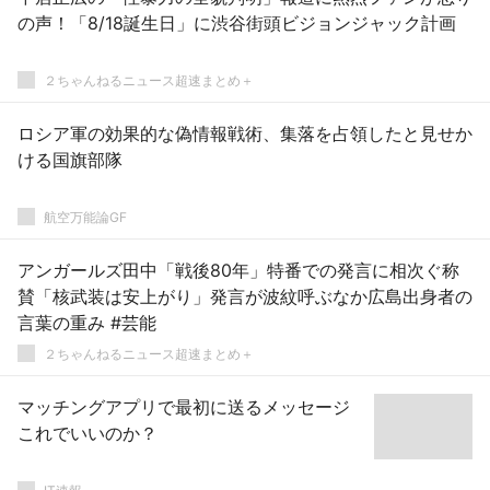
の声！「8/18誕生日」に渋谷街頭ビジョンジャック計画
２ちゃんねるニュース超速まとめ＋
ロシア軍の効果的な偽情報戦術、集落を占領したと見せか
ける国旗部隊
航空万能論GF
アンガールズ田中「戦後80年」特番での発言に相次ぐ称
賛「核武装は安上がり」発言が波紋呼ぶなか広島出身者の
言葉の重み #芸能
２ちゃんねるニュース超速まとめ＋
マッチングアプリで最初に送るメッセージ
これでいいのか？