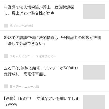
与野党で法人増税論が浮上 政策財源探
し、賃上げとの整合性が焦点
稼げるまとめ速報
SNSでの誹謗中傷に法的措置も甲子園辞退の広陵が声明
「決して容認できない」
２ちゃんねるニュース超速まとめ＋
走るEVに無線で給電、デンソーが500キロ
走行成功 充電停車無し
日本第一！ニュース録
【画像】TBSアナ 立派なアレを描いてしま
うwww