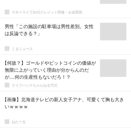
マネーライフ2ch|クレジット関連・お金関係
男性「この施設の駐車場は男性差別。女性
は反論できる？」
くまニュース
【何故？】ゴールドやビットコインの価値が
無限に上がっていく理由が分からんのだ
が‥‥何の生産性もないだろ！？
ライフハックちゃんねる弐式
【画像】北海道テレビの新人女子アナ、可愛くて胸も大き
いｗｗｗｗ
ねたーる