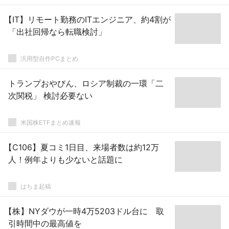
【IT】リモート勤務のITエンジニア、約4割が
「出社回帰なら転職検討」
汎用型自作PCまとめ
トランプおやびん、ロシア制裁の一環「二
次関税」 検討必要ない
米国株ETFまとめ速報
【C106】夏コミ1日目、来場者数は約12万
人！例年よりも少ないと話題に
はちま起稿
【株】NYダウが一時4万5203ドル台に 取
引時間中の最高値を