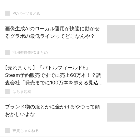
PCパーツまとめ
画像生成AIのローカル運用が快適に動かせ
るグラボの最低ラインってどこなんや？
汎用型自作PCまとめ
【売れまくり】『バトルフィールド6』
Steam予約販売ですでに売上60万本！？調
査会社「発売までに100万本を超える見込
み」
はちま起稿
ブランド物の服とかに金かけるやつって頭
おかしいよな
投資ちゃんねる