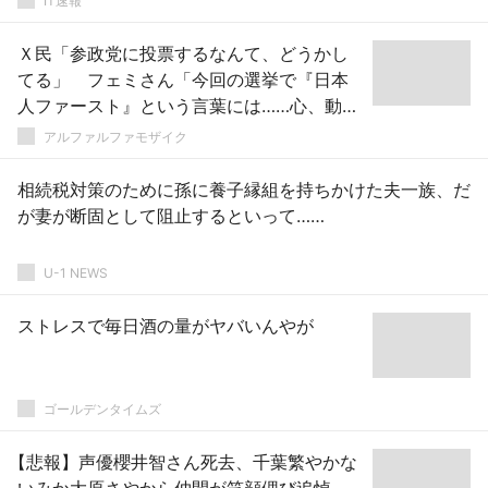
IT速報
Ｘ民「参政党に投票するなんて、どうかし
てる」 フェミさん「今回の選挙で『日本
人ファースト』という言葉には……心、動き
ましたよね。」
アルファルファモザイク
相続税対策のために孫に養子縁組を持ちかけた夫一族、だ
が妻が断固として阻止するといって……
U-1 NEWS
ストレスで毎日酒の量がヤバいんやが
ゴールデンタイムズ
【悲報】声優櫻井智さん死去、千葉繁やかな