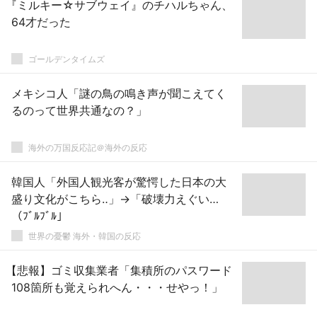
『ミルキー☆サブウェイ』のチハルちゃん、
64才だった
ゴールデンタイムズ
メキシコ人「謎の鳥の鳴き声が聞こえてく
るのって世界共通なの？」
海外の万国反応記＠海外の反応
韓国人「外国人観光客が驚愕した日本の大
盛り文化がこちら‥」→「破壊力えぐい…
（ﾌﾞﾙﾌﾞﾙ」
世界の憂鬱 海外・韓国の反応
【悲報】ゴミ収集業者「集積所のパスワード
108箇所も覚えられへん・・・せやっ！」