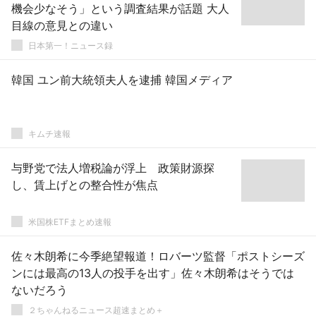
機会少なそう」という調査結果が話題 大人
目線の意見との違い
日本第一！ニュース録
韓国 ユン前大統領夫人を逮捕 韓国メディア
キムチ速報
与野党で法人増税論が浮上 政策財源探
し、賃上げとの整合性が焦点
米国株ETFまとめ速報
佐々木朗希に今季絶望報道！ロバーツ監督「ポストシーズ
ンには最高の13人の投手を出す」佐々木朗希はそうでは
ないだろう
２ちゃんねるニュース超速まとめ＋