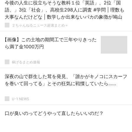
今後の人生に役立ちそうな教科１位「英語」、2位「国
語、」3位「社会」、高校生298人に調査 #学問 | 理数も
大事なんだけどな | 数学しか出来ないバカの象徴が鳩山
２ちゃんねるニュース超速まとめ＋
【画像】この土地の期間工で三年やりきった
ら満了金1000万円
稼げるまとめ速報
深夜の山で群生した茸を発見、「誰かがキノコにスカーフ
を巻いて回ってる」とその狂気に戦慄していたら……
U-1 NEWS
口が臭いのってどうやって直したらいいのだ？