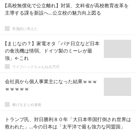
【高校無償化で公立離れ】対策、文科省が高校教育改革を
主導する課を新設へ…公立校の魅力向上図る
常識的に考えた
【まじなの？】家電オタ「パナ日立など日本
の食洗機は情弱。ドイツ製のミーレが最
強」←これ
ライフハックちゃんねる弐式
会社員から個人事業主になった結果ｗｗｗ
ｗｗｗｗｗ
稼げるまとめ速報
トランプ氏、対日勝利８０年「大日本帝国打倒され世界は
救われた」…今の日本は「太平洋で最も強力な同盟国」