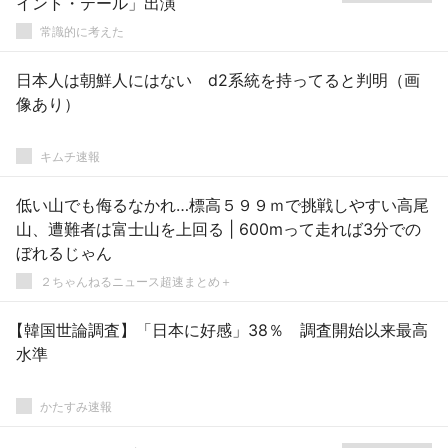
イント・テール」出演
常識的に考えた
日本人は朝鮮人にはない d2系統を持ってると判明（画
像あり）
キムチ速報
低い山でも侮るなかれ…標高５９９ｍで挑戦しやすい高尾
山、遭難者は富士山を上回る | 600mって走れば3分での
ぼれるじゃん
２ちゃんねるニュース超速まとめ＋
【韓国世論調査】「日本に好感」38％ 調査開始以来最高
水準
かたすみ速報