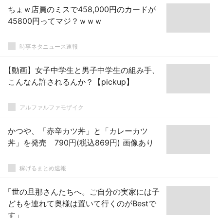
ちょｗ店員のミスで458,000円のカードが
45800円ってマジ？ｗｗｗ
時事ネタニュース速報
【動画】女子中学生と男子中学生の組み手、
こんなん許されるんか？【pickup】
アルファルファモザイク
かつや、「赤辛カツ丼」と「カレーカツ
丼」を発売 790円(税込869円) 画像あり
稼げるまとめ速報
「世の旦那さんたちへ。ご自分の実家には子
どもを連れて奥様は置いて行くのがBestで
す」