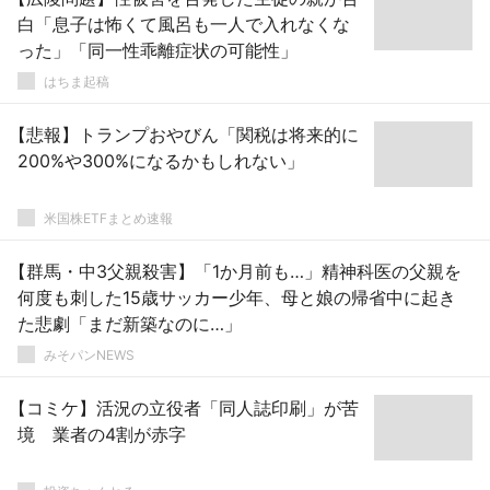
白「息子は怖くて風呂も一人で入れなくな
った」「同一性乖離症状の可能性」
はちま起稿
【悲報】トランプおやびん「関税は将来的に
200%や300%になるかもしれない」
米国株ETFまとめ速報
【群馬・中3父親殺害】「1か月前も…」精神科医の父親を
何度も刺した15歳サッカー少年、母と娘の帰省中に起き
た悲劇「まだ新築なのに…」
みそパンNEWS
【コミケ】活況の立役者「同人誌印刷」が苦
境 業者の4割が赤字