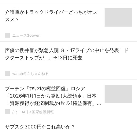
介護職かトラックドライバーどっちがオス
スメ？
ニュース30over
声優の櫻井智が緊急入院 ８・17ライブの中止を発表「ド
クターストップが…」→13日に死去
watch＠２ちゃんねる
プーチン「ｻﾊﾘﾝ1の権益回復」ロシア
「2026年1月1日から発効(大統領令」日本
「資源獲得か経済制裁か(ｻﾊﾘﾝ1権益保有」ト
ランプ「停戦合意ではなく平和協定(重要」
/)；｀ω´)＜国家総動員報
→
サブスク3000円←これ高いか？