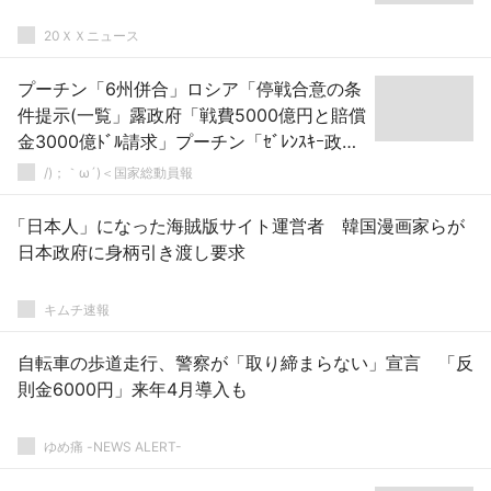
20ＸＸニュース
プーチン「6州併合」ロシア「停戦合意の条
件提示(一覧」露政府「戦費5000億円と賠償
金3000億ﾄﾞﾙ請求」プーチン「ｾﾞﾚﾝｽｷｰ政権
の解散要求(露側は賠償応じない」→
/)；｀ω´)＜国家総動員報
「日本人」になった海賊版サイト運営者 韓国漫画家らが
日本政府に身柄引き渡し要求
キムチ速報
自転車の歩道走行、警察が「取り締まらない」宣言 「反
則金6000円」来年4月導入も
ゆめ痛 -NEWS ALERT-