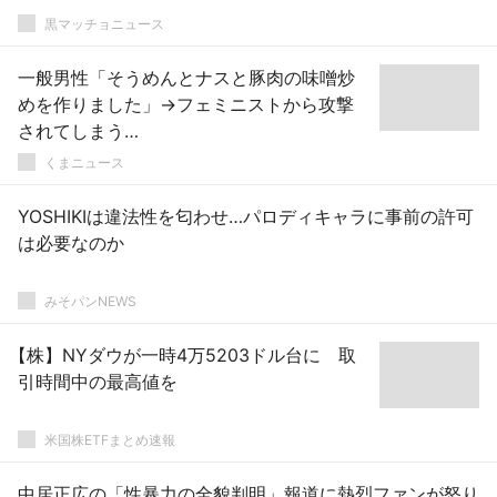
黒マッチョニュース
一般男性「そうめんとナスと豚肉の味噌炒
めを作りました」→フェミニストから攻撃
されてしまう…
くまニュース
YOSHIKIは違法性を匂わせ…パロディキャラに事前の許可
は必要なのか
みそパンNEWS
【株】NYダウが一時4万5203ドル台に 取
引時間中の最高値を
米国株ETFまとめ速報
中居正広の「性暴力の全貌判明」報道に熱烈ファンが怒り