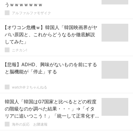
うｗｗｗｗｗｗｗ
アルファルファモザイク
【オワコン危機ｗ】韓国人「韓国映画界がヤ
バい原因と、これからどうなるか徹底解説
してみた」
ニチカン!
【悲報】ADHD、興味がないものを前にする
と脳機能が「停止」する
watch＠２ちゃんねる
韓国人「韓国はG7国家と比べるとどの程度
の階級なのか調べた結果・・・」→「イタ
リアに追いつこう！」「統一して正常化す
ればビッグ5に入る」
海外の反応 お隣速報