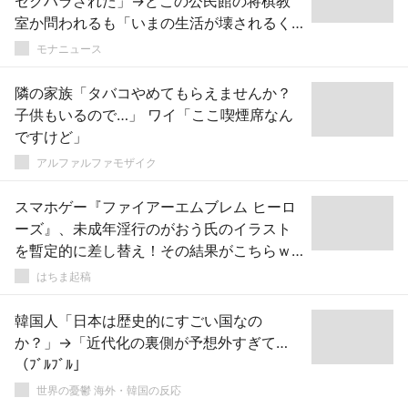
セクハラされた」→どこの公民館の将棋教
室か問われるも「いまの生活が壊されるく
らいなら沈黙を選ぶ」と鍵垢にして逃亡ｗ
モナニュース
ｗｗｗｗ
隣の家族「タバコやめてもらえませんか？
子供もいるので…」 ワイ「ここ喫煙席なん
ですけど」
アルファルファモザイク
スマホゲー『ファイアーエムブレム ヒーロ
ーズ』、未成年淫行のがおう氏のイラスト
を暫定的に差し替え！その結果がこちらｗ
ｗｗｗ
はちま起稿
韓国人「日本は歴史的にすごい国なの
か？」→「近代化の裏側が予想外すぎて…
（ﾌﾞﾙﾌﾞﾙ」
世界の憂鬱 海外・韓国の反応