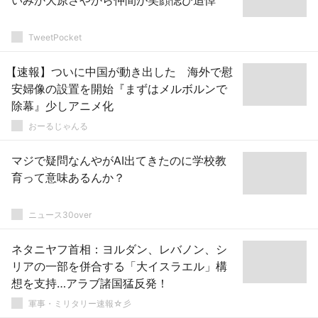
いみか大原さやから仲間が笑顔偲び追悼
TweetPocket
【速報】ついに中国が動き出した 海外で慰
安婦像の設置を開始『まずはメルボルンで
除幕』少しアニメ化
おーるじゃんる
マジで疑問なんやがAI出てきたのに学校教
育って意味あるんか？
ニュース30over
ネタニヤフ首相：ヨルダン、レバノン、シ
リアの一部を併合する「大イスラエル」構
想を支持…アラブ諸国猛反発！
軍事・ミリタリー速報☆彡