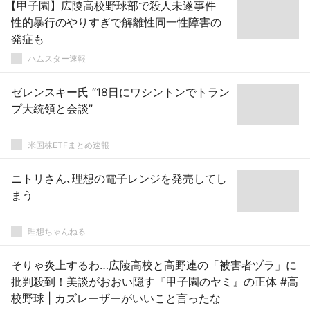
【甲子園】広陵高校野球部で殺人未遂事件
性的暴行のやりすぎで解離性同一性障害の
発症も
ハムスター速報
ゼレンスキー氏 “18日にワシントンでトラン
プ大統領と会談”
米国株ETFまとめ速報
ニトリさん､理想の電子レンジを発売してし
まう
理想ちゃんねる
そりゃ炎上するわ…広陵高校と高野連の「被害者ヅラ」に
批判殺到！美談がおおい隠す『甲子園のヤミ』の正体 #高
校野球 | カズレーザーがいいこと言ったな