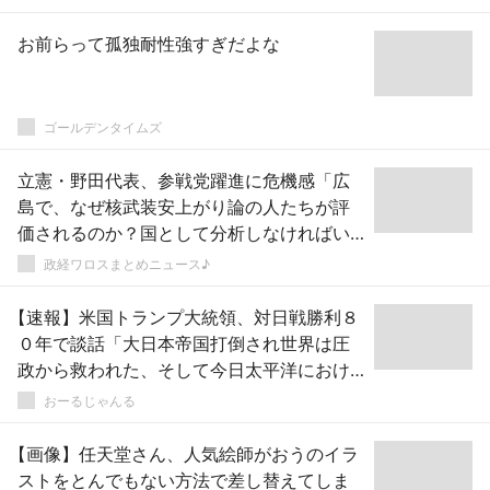
お前らって孤独耐性強すぎだよな
ゴールデンタイムズ
立憲・野田代表、参戦党躍進に危機感「広
島で、なぜ核武装安上がり論の人たちが評
価されるのか？国として分析しなければい
けない！」ｗｗｗｗｗｗｗｗｗｗｗｗｗｗ
政経ワロスまとめニュース♪
ｗ
【速報】米国トランプ大統領、対日戦勝利８
０年で談話「大日本帝国打倒され世界は圧
政から救われた、そして今日太平洋におけ
る最も強力な同盟国になった」
おーるじゃんる
【画像】任天堂さん、人気絵師がおうのイラ
ストをとんでもない方法で差し替えてしま