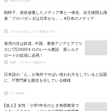
投資ちゃんねる
戦時下、使命放棄したメディア軍と一体化、自主検閲も識
者「プロパガンダは日常から」… #日本のメディア
２ちゃんねるニュース超速まとめ＋
港湾の次は鉄道…中国、東南アジアとアフリ
カに1万2000キロのレール敷設 新シルク
ロードの拡張に必死！
軍事・ミリタリー速報☆彡
日本語の「ん」が海外でやばい使われ方をしていると話題
に、IT専門家も懸念を示している模様
U-1 NEWS
【炎上】女性「小学1年生のとき将棋教室で