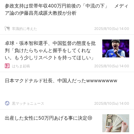
参政支持は世帯年収400万円前後の「中流の下」 メディ
ア論の伊藤昌亮成蹊大教授が分析
常識的に考えた
2025/8/10(Su) 14:00
卓球・張本智和選手、中国監督の態度を批
判「負けたらちゃんと握手をしてくれな
い。もう少しリスペクトを持ってほしい」
はちま起稿
2025/8/10(Su) 14:00
日本マクドナルド社長、中国人だったwwwwwwww
黒マッチョニュース
2025/8/10(Su) 14:00
出産した女性に50万円あげる事に決定😢