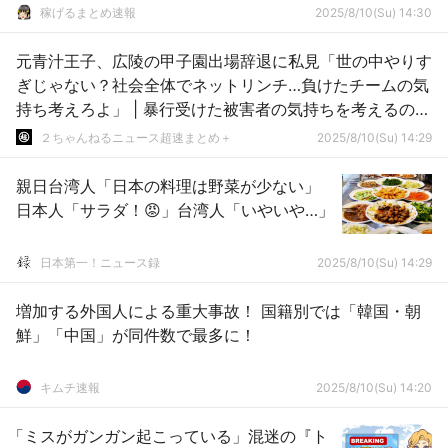
稼げるまとめ速報
2025/8/10(Su) 14:30
元青汁王子、広陵の甲子園出場辞退に私見「世の中やりす
ぎじゃない？社会全体でネットリンチ…負けたチームの気
持ち考えろよ」 | 暴行受けた被害者の気持ちを考えるのが
先かな
２ちゃんねるニュース超速まとめ＋
2025/8/10(Su) 14:29
親日台湾人「日本の料理は野菜が少ない」
日本人「サラダ！😡」台湾人「いやいや…」
日本第一！ニュース録
2025/8/10(Su) 14:29
増加する外国人による重大事故！ 国籍別では「韓国・朝
鮮」「中国」が同件数で最多に！
キムチ速報
2025/8/10(Su) 14:20
「ミスがガンガン起こっている」混迷の『ト