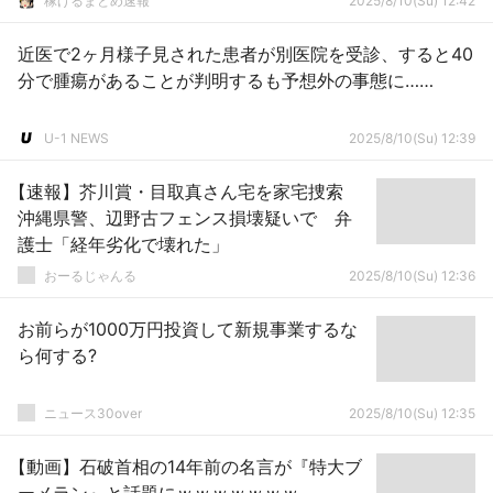
稼げるまとめ速報
2025/8/10(Su) 12:42
近医で2ヶ月様子見された患者が別医院を受診、すると40
分で腫瘍があることが判明するも予想外の事態に……
U-1 NEWS
2025/8/10(Su) 12:39
【速報】芥川賞・目取真さん宅を家宅捜索
沖縄県警、辺野古フェンス損壊疑いで 弁
護士「経年劣化で壊れた」
おーるじゃんる
2025/8/10(Su) 12:36
お前らが1000万円投資して新規事業するな
ら何する?
ニュース30over
2025/8/10(Su) 12:35
【動画】石破首相の14年前の名言が『特大ブ