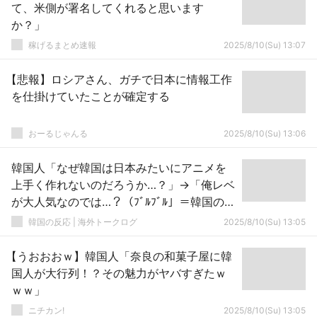
て、米側が署名してくれると思います
か？」
稼げるまとめ速報
2025/8/10(Su) 13:07
【悲報】ロシアさん、ガチで日本に情報工作
を仕掛けていたことが確定する
おーるじゃんる
2025/8/10(Su) 13:06
韓国人「なぜ韓国は日本みたいにアニメを
上手く作れないのだろうか…？」→「俺レベ
が大人気なのでは…？（ﾌﾞﾙﾌﾞﾙ」＝韓国の反
応
韓国の反応 | 海外トークログ
2025/8/10(Su) 13:05
【うおおおｗ】韓国人「奈良の和菓子屋に韓
国人が大行列！？その魅力がヤバすぎたｗ
ｗｗ」
ニチカン!
2025/8/10(Su) 13:05