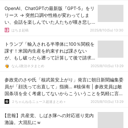
OpenAI、ChatGPTの最新版『GPT-5』をリ
リース → 突然口調や性格が変わってしま
い、会話を楽しんでいた人たちが嘆き悲し
む「GPT-4oを返して；；」
はちま起稿
2025/8/10(Su) 13:30
トランプ「輸入される半導体に100％関税を
課す！米国内生産を約束すれば課さない
が、もし破ったら遡って計算して後で請求
する！」
なんJ政治ネタまとめ
2025/8/10(Su) 13:29
参政党のさや氏「核武装安上がり」発言に朝日新聞編集委
員が「顔洗って出直して」指摘… #核保有 | 参政党員は敵
国条項を全く考慮してないからこういうことを気軽に言え
る
２ちゃんねるニュース超速まとめ＋
2025/8/10(Su) 13:29
【悲報】共産党、しばき隊への対応巡り党内
激論。大混乱にｗ