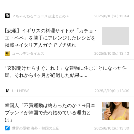
２ちゃんねるニュース超速まとめ＋
2025/8/10(Su) 13:44
【悲報】イギリスの料理サイトが「カチョ・
エ・ペペ」を勝手にアレンジしたレシピを
掲載→イタリア人ガチでブチ切れ
ゴールデンタイムズ
2025/8/10(Su) 13:43
「玄関開けたらすぐこれ！」な建物に住むことになった住
民、それから4ヶ月が経過した結果……
U-1 NEWS
2025/8/10(Su) 13:39
韓国人「不買運動は終わったのか？→日本
ブランドが韓国で売れ始めている理由と
は」
世界の憂鬱 海外・韓国の反応
2025/8/10(Su) 13:30