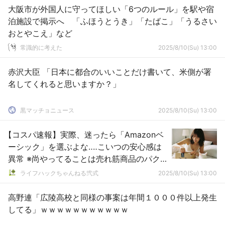
大阪市が外国人に守ってほしい「6つのルール」を駅や宿
泊施設で掲示へ 「ふほうとうき」「たばこ」「うるさい
おとやこえ」など
常識的に考えた
2025/8/10(Su) 13:00
赤沢大臣 「日本に都合のいいことだけ書いて、米側が署
名してくれると思いますか？」
黒マッチョニュース
2025/8/10(Su) 13:00
【コスパ速報】実際、迷ったら「Amazonベ
ーシック」を選ぶよな‥‥こいつの安心感は
異常 ※尚やってることは売れ筋商品のパク
りで酷い
ライフハックちゃんねる弐式
2025/8/10(Su) 13:00
高野連「広陵高校と同様の事案は年間１０００件以上発生
してる」ｗｗｗｗｗｗｗｗｗｗｗ