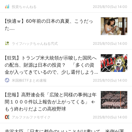
投資ちゃんねる
2025/8/10(Su) 14:00
【快適ｗ】60年前の日本の真夏、こうだっ
た‥‥
ライフハックちゃんねる弐式
2025/8/10(Su) 14:00
【狂気】トランプ米大統領が示唆した国民へ
の配当、財源は日本の投資？ 「多くの資
金が入ってきているので、少し還付しよう
かと考えている、低・中所得者層が対象に
米国株ETFまとめ速報
2025/8/10(Su) 14:00
なる可能性がある」
【悲報】高野連会長「広陵と同様の事例は年
間１０００件以上報告が上がってくる」 ←
もう終わりだよこの高校野球
アルファルファモザイク
2025/8/10(Su) 14:00
赤沢大臣 「日本に都合のいいことだけ書いて、米側が署