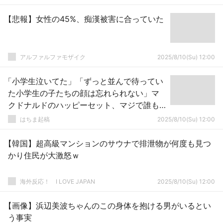
【悲報】女性の45%、痴漢被害に合っていた
アルファルファモザイク
2025/8/10(Su) 12:00
「小学生泣いてた」「ずっと並んで待ってい
た小学生の子たちの顔は忘れられない」マ
クドナルドのハッピーセット、マジで誰も
ハッピーになってない
はちま起稿
2025/8/10(Su) 12:00
【韓国】超高級マンションのサウナで排泄物が何度も見つ
かり住民が大激怒ｗ
海外反応！ I LOVE JAPAN
2025/8/10(Su) 12:00
【画像】浜辺美波ちゃんのこの身体を抱ける男がいるとい
う事実