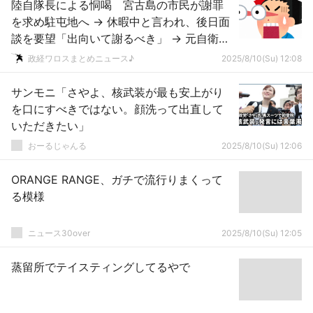
陸自隊長による恫喝 宮古島の市民が謝罪
を求め駐屯地へ → 休暇中と言われ、後日面
談を要望「出向いて謝るべき」 → 元自衛官
「どちらが恫喝しているのか？」
政経ワロスまとめニュース♪
2025/8/10(Su) 12:08
サンモニ「さやよ、核武装が最も安上がり
を口にすべきではない。顔洗って出直して
いただきたい」
おーるじゃんる
2025/8/10(Su) 12:06
ORANGE RANGE、ガチで流行りまくって
る模様
ニュース30over
2025/8/10(Su) 12:05
蒸留所でテイスティングしてるやで