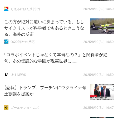
もえるにほん彡(^)(^)
2025/8/10(Su) 14:50
この方が絶対に速いに決まっている。もし
サイクリストが科学者でもあるときこうな
る。海外の反応
QQQ(海外の反応)
2025/8/10(Su) 14:50
「コラボイベントじゃなくて本当なの？」と関係者が絶
句、あの伝説的な学園が現実世界に……
U-1 NEWS
2025/8/10(Su) 14:50
【悲報】トランプ、プーチンにウクライナ領
土割譲を提案か
ゴールデンタイムズ
2025/8/10(Su) 14:47