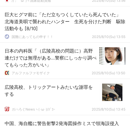
/)；｀ω´)＜国家総動員報
2025/8/10(Su) 13:56
巨大ヒグマ前に「ただ立ちつくしていたら死んでいた」
北海道美唄で襲われたハンター 生死を分けた判断 駆除
活動今も [8/10]
国難にあってもの申す！！
2025/8/10(Su) 13:55
日本の内科医「（広陵高校の問題に）高野
連だけでは無理がある…警察にしっかり調べ
てもらった方がいい」
アルファルファモザイク
2025/8/10(Su) 13:50
広陵高校、トリックアートみたいな謝罪を
する
ガハろぐNewsヽ(･ω･)/ｽﾞｺｰ
2025/8/10(Su) 13:45
中国、海自艦に警告射撃2発海図操作ミスで領海誤侵入