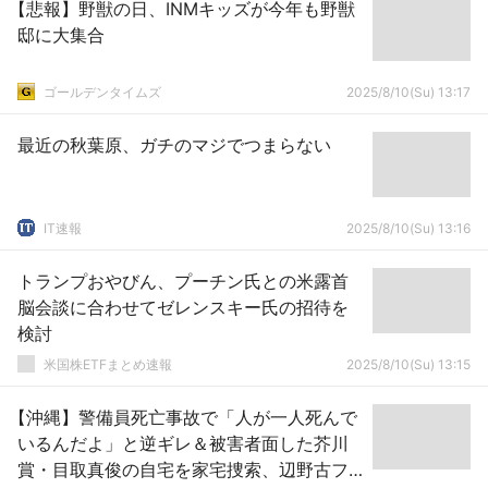
【悲報】野獣の日、INMキッズが今年も野獣
邸に大集合
ゴールデンタイムズ
2025/8/10(Su) 13:17
最近の秋葉原、ガチのマジでつまらない
IT速報
2025/8/10(Su) 13:16
トランプおやびん、プーチン氏との米露首
脳会談に合わせてゼレンスキー氏の招待を
検討
米国株ETFまとめ速報
2025/8/10(Su) 13:15
【沖縄】警備員死亡事故で「人が一人死んで
いるんだよ」と逆ギレ＆被害者面した芥川
賞・目取真俊の自宅を家宅捜索、辺野古フ