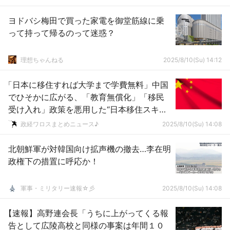
ヨドバシ梅田で買った家電を御堂筋線に乗
って持って帰るのって迷惑？
理想ちゃんねる
2025/8/10(Su) 14:12
「日本に移住すれば大学まで学費無料」中国
でひそかに広がる、「教育無償化」「移民
受け入れ」政策を悪用した“日本移住スキー
ム”がヤバすぎる → ………
政経ワロスまとめニュース♪
2025/8/10(Su) 14:08
北朝鮮軍が対韓国向け拡声機の撤去…李在明
政権下の措置に呼応か！
軍事・ミリタリー速報☆彡
2025/8/10(Su) 14:08
【速報】高野連会長「うちに上がってくる報
告として広陵高校と同様の事案は年間１０