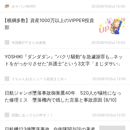
みそパンNEWS
2025/8/10(Su) 13:00
【横綱多数】資産1000万以上のVIPPER投資
部
米国株ETFまとめ速報
2025/8/10(Su) 13:00
YOSHIKI『ダンダダン』“パクリ騒動”を急遽謝罪も…ネッ
トをがっかりさせた“弁護士”という3文字「まじダサい」
２ちゃんねるニュース超速まとめ＋
2025/8/10(Su) 12:59
日航ジャンボ墜落事故御巣鷹40年 520人が犠牲になっ
た修理ミス 墜落機内で残した言葉と事故原因 [8/10]
国難にあってもの申す！！
2025/8/10(Su) 12:55
日航機123便墜落事故…自衛隊関与説の著者