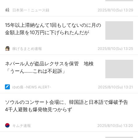
日本第一！ニュース録
2025/8/10(Su) 13:29
15年以上滞納なんて1回もしてないのに月の
金額上限を10万円に下げられたんだが
稼げるまとめ速報
2025/8/10(Su) 13:25
ネパール人が盗品レクサスを保管 地検
「うーん……これは不起訴」
ゆめ痛 -NEWS ALERT-
2025/8/10(Su) 13:21
ソウルのコンサート会場に、韓国語と日本語で爆破予告
4千人避難も爆発物見つからず
キムチ速報
2025/8/10(Su) 13:20