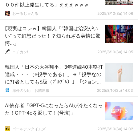
００件以上発生してる」えええｗｗｗ
おーるじゃんる
2025/8/10(Su) 14:06
【現実はコレｗ】韓国人「“韓国は治安がい
い”って幻想だった！？知られざる実情に驚
愕…」
ニチカン!
2025/8/10(Su) 14:05
韓国人「日本の大谷翔平、3年連続40本塁打
達成・・・（※投手である）」→「投手なの
に打者としてもS級（ﾌﾞﾙﾌﾞﾙ）」「ジョンフ
とレベルの差がかなり大きいよ（泣）」
海外の反応 お隣速報
2025/8/10(Su) 14:03
「本当に韓国でもあんな選手が一度出てほ
しいわ」
AI依存者「GPT-5になったらAIが冷たくなっ
た！GPT-4oを返して！(号泣)」
ゴールデンタイムズ
2025/8/10(Su) 14:02