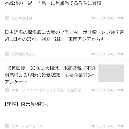
本統治の「禍」「悪」に焦点当てる教育に警鐘
かたすみ速報
2025/8/10(Su) 12:00
日本近海の深海底に大量のプラごみ、ポリ袋・レジ袋７割
超…日本のほか、中国・韓国・東南アジアからも
常識的に考えた
2025/8/10(Su) 12:00
「景気回復」33％に大幅減 米高関税で不透
明感強まる現状の景気認識 主要企業113社
アンケート
マネーライフ2ch|クレジット関連・お金関係
2025/8/10(Su) 12:00
【速報】森元首相死去
黒マッチョニュース
2025/8/10(Su) 12:00