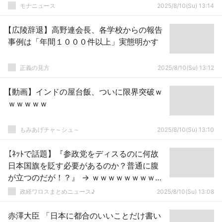
ェンス損壊疑い
モナニュース
2025/8/10(Su) 13:14
【広陵辞退】高野連会長、各学校からの報告
事例は「年間１０００件以上」実態明かす
正義の見方
2025/8/10(Su) 13:12
【動画】インドの屋台飯、ついに限界突破ｗ
ｗｗｗｗｗ
もみあげチャ～シュ～
2025/8/10(Su) 13:10
【ﾈｯﾄで話題】『参政党をディスるのに何故
日本国旗を貶す必要があるのか？普通に腹
が立つのだが！？』 → ｗｗｗｗｗｗｗｗｗ
ｗｗｗｗｗｗｗｗｗ
政経ワロスまとめニュース♪
2025/8/10(Su) 13:08
赤澤大臣 「日本に都合のいいことだけ書い