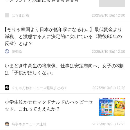
ーメラン』と話題にｗｗｗｗｗｗｗ
はちま起稿
2025/8/10(Su) 12:30
【そりゃ韓国より日本が低年収になるわ…】最低賃金より
減税、と激怒する人に決定的に欠けている〈戦後80年の
反省〉とは？
脱亜論
2025/8/10(Su) 12:30
いまどき中高生の将来像。仕事は安定志向へ、女子の3割
は「子供がほしくない」
２ちゃんねるニュース超速まとめ＋
2025/8/10(Su) 12:29
小学生泣かせたマクドナルドのハッピーセ
ット、これってええんか？
時事ネタニュース速報
2025/8/10(Su) 12:25