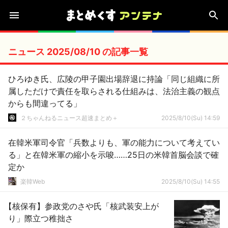
ニュース 2025/08/10 の記事一覧
ひろゆき氏、広陵の甲子園出場辞退に持論「同じ組織に所
属しただけで責任を取らされる仕組みは、法治主義の観点
からも間違ってる」
２ちゃんねるニュース超速まとめ＋
2025/8/10(Su) 14:59
在韓米軍司令官「兵数よりも、軍の能力について考えてい
る」と在韓米軍の縮小を示唆……25日の米韓首脳会談で確
定か
楽韓Web
2025/8/10(Su) 14:55
【核保有】参政党のさや氏「核武装安上が
り」際立つ稚拙さ