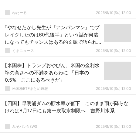
ねたーる
2025/8/10(Su) 12:00
「やなせたかし先生が『アンパンマン』でブ
レイクしたのは60代後半」という話が何歳
になってもチャンスはある的文脈で語られ
ることあるけど
くまニュース
2025/8/10(Su) 12:00
【米国株】トランプおやびん、米国の金利水
準の高さへの不満をあらわに 「日本の
0.5%、ここにあるべきだ」
米国株ETFまとめ速報
2025/8/10(Su) 12:00
【四国】早明浦ダムの貯水率が低下 このまま雨が降らな
ければ8月17日にも第一次取水制限へ 吉野川水系
みそパンNEWS
2025/8/10(Su) 12:00