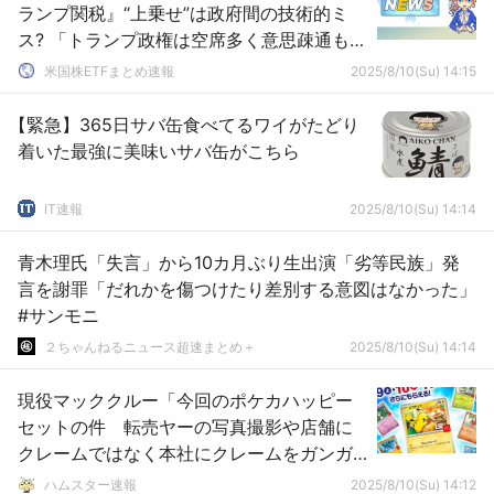
ランプ関税』“上乗せ”は政府間の技術的ミ
ス? 「トランプ政権は空席多く意思疎通も緩
い」
米国株ETFまとめ速報
2025/8/10(Su) 14:15
【緊急】365日サバ缶食べてるワイがたどり
着いた最強に美味いサバ缶がこちら
IT速報
2025/8/10(Su) 14:14
青木理氏「失言」から10カ月ぶり生出演「劣等民族」発
言を謝罪「だれかを傷つけたり差別する意図はなかった」
#サンモニ
２ちゃんねるニュース超速まとめ＋
2025/8/10(Su) 14:14
現役マッククルー「今回のポケカハッピー
セットの件 転売ヤーの写真撮影や店舗に
クレームではなく本社にクレームをガンガ
ン入れないとアイツら動きません！」
ハムスター速報
2025/8/10(Su) 14:12