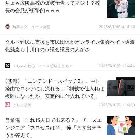
ちょｗ広陵高校の爆破予告ってマジ！？校
長の会見が衝撃的ｗｗｗ
時事ネタニュース速報
2025/8/10(Su) 14:46
クルド難民に支援を市民団体がオンライン集会ヘイト過激
化懸念も | 川口の市議会議員の人がさ
２ちゃんねるニュース超速まとめ＋
2025/8/10(Su) 14:44
【悲報】『ニンテンドースイッチ2』、中国
経由でロシアにも流れる…「制裁で仕入れは
複雑になったが、安定的に仕入れている」
はちま起稿
2025/8/10(Su) 14:30
営業俺「これ15人日で出来る？」 チーズエ
ンジニア「プロセスは？」 俺「まず出来そ
うか答えて」