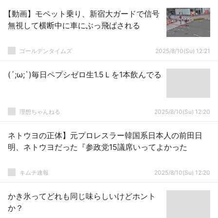
【動画】モペット乗り、新宿大ガードで信号
無視して横断中に車にぶっ飛ばされる
ゴールデンタイムズ
2025/8/10(Su) 12:21
(´;ω;`)毎日ペプシゼロ生1.5Ｌを1本飲んでる
理想ちゃんねる
2025/8/10(Su) 12:20
ネトウヨの正体】元プロレスラー韓国系日本人の前田日
明、ネトウヨだった『参政党15議席いってよかった
キムチ速報
2025/8/10(Su) 12:20
かき氷ってどれも同じ味らしいけどホント
か？