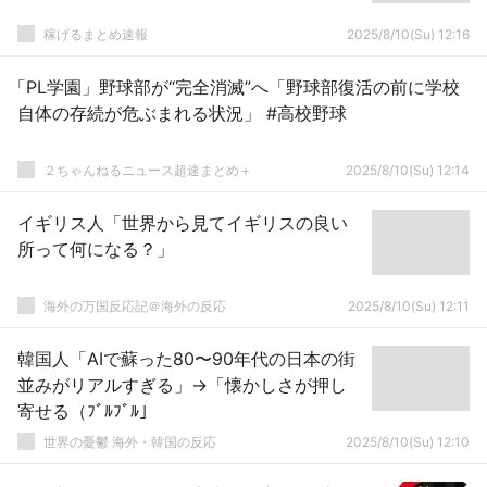
稼げるまとめ速報
2025/8/10(Su) 12:16
「PL学園」野球部が“完全消滅”へ「野球部復活の前に学校
自体の存続が危ぶまれる状況」 #高校野球
２ちゃんねるニュース超速まとめ＋
2025/8/10(Su) 12:14
イギリス人「世界から見てイギリスの良い
所って何になる？」
海外の万国反応記＠海外の反応
2025/8/10(Su) 12:11
韓国人「AIで蘇った80〜90年代の日本の街
並みがリアルすぎる」→「懐かしさが押し
寄せる（ﾌﾞﾙﾌﾞﾙ」
世界の憂鬱 海外・韓国の反応
2025/8/10(Su) 12:10