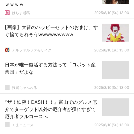
ｗｗｗｗ
はちま起稿
2025/8/10(Su) 13:00
【画像】大昔のハッピーセットのおまけ、す
ぐ捨てられそうwwwwwwwww
アルファルファモザイク
2025/8/10(Su) 13:00
日本が唯一復活する方法って「ロボット産
業国」だよな
投資ちゃんねる
2025/8/10(Su) 13:00
『ザ！鉄腕！DASH！！』富山でのグルメ厄
介でターゲット以外の厄介者が獲れすぎて
厄介者フルコースへ
くまニュース
2025/8/10(Su) 13:00