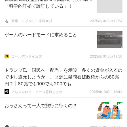
「科学的証拠で論証している」！
軍事・ミリタリー速報☆彡
2025/8/10(Su) 12:54
ゲームのハードモードに求めること
ゴールデンタイムズ
2025/8/10(Su) 12:50
トランプ氏、国民へ「配当」を示唆「多くの資金が入るの
で少し還元しようか」、財源に疑問石破政権からの80兆
円？ | 80兆でも100でも200でも
２ちゃんねるニュース超速まとめ＋
2025/8/10(Su) 12:44
おっさんって一人で旅行に行くの？