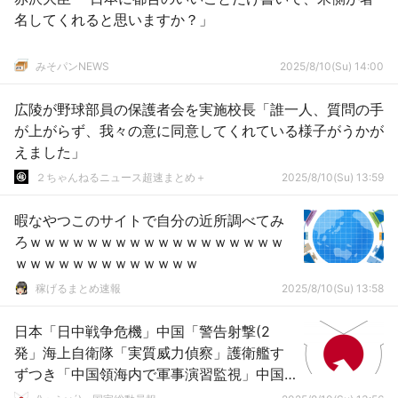
名してくれると思いますか？」
みそパンNEWS
2025/8/10(Su) 14:00
広陵が野球部員の保護者会を実施校長「誰一人、質問の手
が上がらず、我々の意に同意してくれている様子がうかが
えました」
２ちゃんねるニュース超速まとめ＋
2025/8/10(Su) 13:59
暇なやつこのサイトで自分の近所調べてみ
ろｗｗｗｗｗｗｗｗｗｗｗｗｗｗｗｗｗｗ
ｗｗｗｗｗｗｗｗｗｗｗｗｗ
稼げるまとめ速報
2025/8/10(Su) 13:58
日本「日中戦争危機」中国「警告射撃(2
発」海上自衛隊「実質威力偵察」護衛艦す
ずつき「中国領海内で軍事演習監視」中国
軍「他国艦船に警告射撃(極めて異例」→