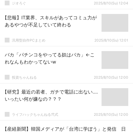
ジオろぐ
2025/8/10(Su) 12:04
【悲報】IT業界、スキルがあってコミュ力が
あるやつが不足していて終わる
汎用型自作PCまとめ
2025/8/10(Su) 12:01
バカ「パチンコをやってる奴はバカ」←こ
れなんもわかってないw
投資ちゃんねる
2025/8/10(Su) 12:00
【研究】最近の若者、ガチで電話に出ない‥‥
いったい何が嫌なの？？？
ライフハックちゃんねる弐式
2025/8/10(Su) 12:00
【産経新聞】韓国メディアが「台湾に学ぼう」と発信 日