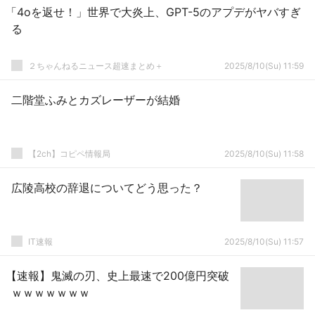
「4oを返せ！」世界で大炎上、GPT-5のアプデがヤバすぎ
る
２ちゃんねるニュース超速まとめ＋
2025/8/10(Su) 11:59
二階堂ふみとカズレーザーが結婚
【2ch】コピペ情報局
2025/8/10(Su) 11:58
広陵高校の辞退についてどう思った？
IT速報
2025/8/10(Su) 11:57
【速報】鬼滅の刃、史上最速で200億円突破
ｗｗｗｗｗｗｗ