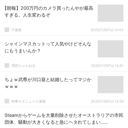
【朗報】200万円のカメラ買ったんやが最高
すぎる。人生変わるぞ
IT速報
2025/7/29(Tu) 12:43
シャインマスカットって人気やけどそんな
にもうまいんか？
理想ちゃんねる
2025/7/29(Tu) 12:41
ちょｗ武尊が川口葵と結婚したってマジか
ｗｗｗ
時事ネタニュース速報
2025/7/29(Tu) 12:39
Steamからゲームを大量削除させたオーストラリアの市民
団体、騒動が大きくなると急にヘタれてしまい……