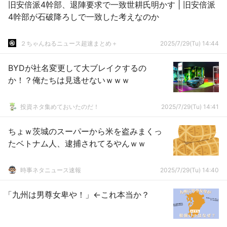
旧安倍派4幹部、退陣要求で一致世耕氏明かす | 旧安倍派
4幹部が石破降ろしで一致した考えなのか
２ちゃんねるニュース超速まとめ＋
2025/7/29(Tu) 14:44
BYDが社名変更して大ブレイクするの
か！？俺たちは見逃せないｗｗｗ
投資ネタ集めておいたのだ！
2025/7/29(Tu) 14:41
ちょｗ茨城のスーパーから米を盗みまくっ
たベトナム人、逮捕されてるやんｗｗ
時事ネタニュース速報
2025/7/29(Tu) 14:40
「九州は男尊女卑や！」←これ本当か？