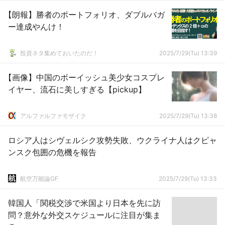
【朗報】勝者のポートフォリオ、ダブルバガ
ー達成やんけ！
投資ネタ集めておいたのだ！
2025/7/29(Tu) 13:39
【画像】中国のボーイッシュ美少女コスプレ
イヤー、流石に美しすぎる【pickup】
アルファルファモザイク
2025/7/29(Tu) 13:38
ロシア人はシヴェルシク攻勢失敗、ウクライナ人はクピャ
ンスク包囲の危機を報告
航空万能論GF
2025/7/29(Tu) 13:33
韓国人「関税交渉で米国より日本を先に訪
問？意外な外交スケジュールに注目が集ま