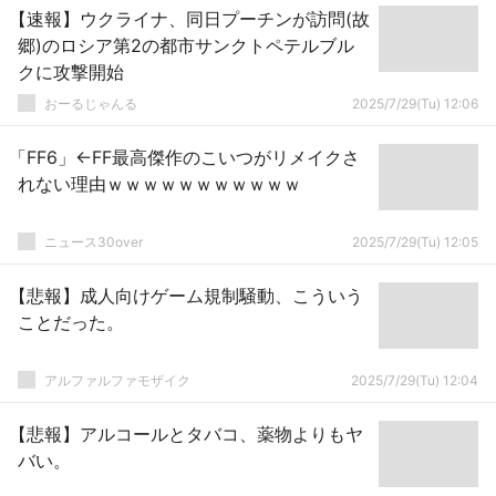
【速報】ウクライナ、同日プーチンが訪問(故
郷)のロシア第2の都市サンクトペテルブル
クに攻撃開始
おーるじゃんる
2025/7/29(Tu) 12:06
「FF6」←FF最高傑作のこいつがリメイクさ
れない理由ｗｗｗｗｗｗｗｗｗｗｗ
ニュース30over
2025/7/29(Tu) 12:05
【悲報】成人向けゲーム規制騒動、こういう
ことだった。
アルファルファモザイク
2025/7/29(Tu) 12:04
【悲報】アルコールとタバコ、薬物よりもヤ
バい。