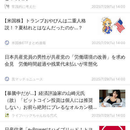
常識的に考えた
2025/7/29(Tu) 14:00
【米国株】トランプおやびんは二重人格
説！？夏枯れとはなんだったのか…？
米国株ETFまとめ速報
2025/7/29(Tu) 14:00
日本共産党員の男性が共産党の「労働環境の改善」を求め
会見 労働時間超過や残業代未払いが常態化
黒マッチョニュース
2025/7/29(Tu) 14:00
【暴騰中だが…】経済評論家の山崎元氏
（故）「ビットコイン投資は個人には推奨
しない」お前ら絶対にブレるなオルカン積
立しとけ
ライフハックちゃんねる弐式
2025/7/29(Tu) 14:00
日産信者「e-Powerはハイブリッド！トヨ