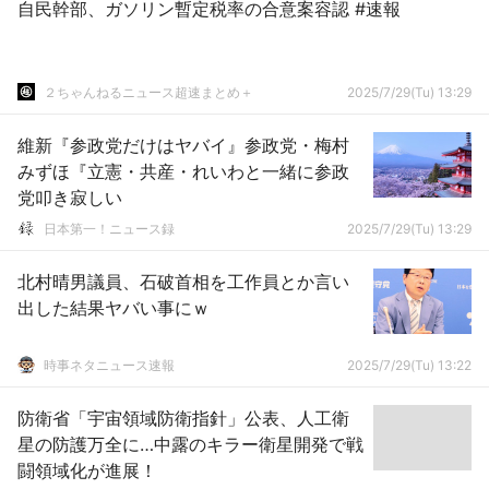
自民幹部、ガソリン暫定税率の合意案容認 #速報
２ちゃんねるニュース超速まとめ＋
2025/7/29(Tu) 13:29
維新『参政党だけはヤバイ』参政党・梅村
みずほ『立憲・共産・れいわと一緒に参政
党叩き寂しい
日本第一！ニュース録
2025/7/29(Tu) 13:29
北村晴男議員、石破首相を工作員とか言い
出した結果ヤバい事にｗ
時事ネタニュース速報
2025/7/29(Tu) 13:22
防衛省「宇宙領域防衛指針」公表、人工衛
星の防護万全に…中露のキラー衛星開発で戦
闘領域化が進展！