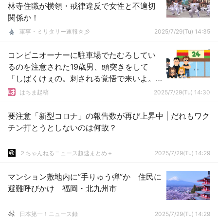
林寺住職が横領・戒律違反で女性と不適切
関係か！
軍事・ミリタリー速報☆彡
2025/7/29(Tu) 14:35
コンビニオーナーに駐車場でたむろしてい
るのを注意された19歳男、頭突きをして
「しばくけぇの。刺される覚悟で来いよ。
警告したけぇの」 → 逮捕
はちま起稿
2025/7/29(Tu) 14:30
要注意「新型コロナ」の報告数が再び上昇中 | だれもワク
チン打とうとしないのは何故？
２ちゃんねるニュース超速まとめ＋
2025/7/29(Tu) 14:29
マンション敷地内に”手りゅう弾”か 住民に
避難呼びかけ 福岡・北九州市
日本第一！ニュース録
2025/7/29(Tu) 14:29