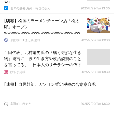
る」
世界の憂鬱 海外・韓国の反応
2025/7/29(Tu) 13:30
【朗報】松屋のラーメンチェーン店「松太
郎」オープン
wwwwwwwwwwwwwwwwwwwwwwww
wwwwwwwwwwwwwwwwww
米国株ETFまとめ速報
2025/7/29(Tu) 13:30
百田代表、北村晴男氏の『醜く奇妙な生き
物』発言に「彼の生き方や政治姿勢のこと
を言ってる」「日本人のリテラシーの低下
に絶望的な気分になる」
はちま起稿
2025/7/29(Tu) 13:30
【速報】自民幹部、ガソリン暫定税率の合意案容認
常識的に考えた
2025/7/29(Tu) 13:30