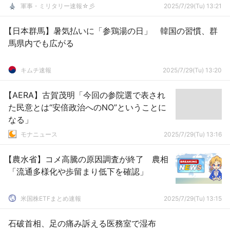
軍事・ミリタリー速報☆彡
2025/7/29(Tu) 13:21
【日本群馬】暑気払いに「参鶏湯の日」 韓国の習慣、群
馬県内でも広がる
キムチ速報
2025/7/29(Tu) 13:20
【AERA】古賀茂明「今回の参院選で表され
た民意とは“安倍政治へのNO”ということに
なる」
モナニュース
2025/7/29(Tu) 13:16
【農水省】コメ高騰の原因調査が終了 農相
「流通多様化や歩留まり低下を確認」
米国株ETFまとめ速報
2025/7/29(Tu) 13:15
石破首相、足の痛み訴える医務室で湿布