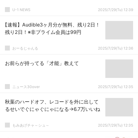
U-1 NEWS
2025/7/29(Tu) 12:39
【速報】Audible3ヶ月分が無料、残り2日！
残り2日！※非プライム会員は99円
おーるじゃんる
2025/7/29(Tu) 12:36
お前らが持ってる「才能」教えて
ニュース30over
2025/7/29(Tu) 12:35
秋葉のハードオフ、レコードを外に出して
るせいでぐにゃぐにゃになる→6.7万いいね
もみあげチャ～シュ～
2025/7/29(Tu) 12:35