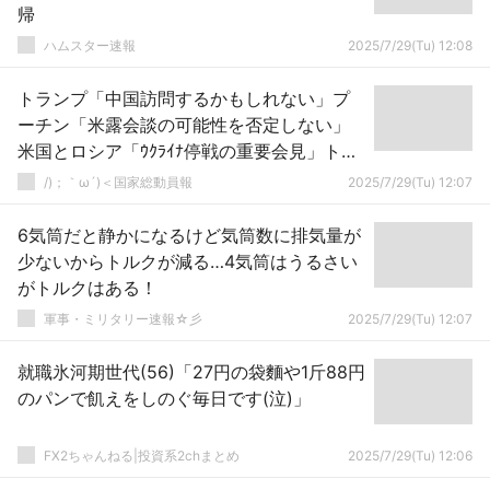
帰
ハムスター速報
2025/7/29(Tu) 12:08
トランプ「中国訪問するかもしれない」プ
ーチン「米露会談の可能性を否定しない」
米国とロシア「ｳｸﾗｲﾅ停戦の重要会見」トラ
ンプ「日本の消費税を脅威認定！」→
/)；｀ω´)＜国家総動員報
2025/7/29(Tu) 12:07
6気筒だと静かになるけど気筒数に排気量が
少ないからトルクが減る…4気筒はうるさい
がトルクはある！
軍事・ミリタリー速報☆彡
2025/7/29(Tu) 12:07
就職氷河期世代(56)「27円の袋麵や1斤88円
のパンで飢えをしのぐ毎日です(泣)」
FX2ちゃんねる|投資系2chまとめ
2025/7/29(Tu) 12:06