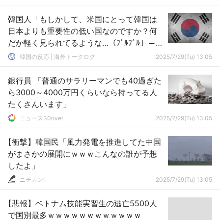
韓国人「もしかして、米国にとって韓国は
日本よりも重要性の低い国なのですか？何
だか軽く見られてるような…（ﾌﾞﾙﾌﾞﾙ」＝韓
国の反応
韓国の反応 | 海外トークログ
2025/7/29(Tu) 13:05
銀行員 「普通のサラリーマンでも40過ぎた
ら3000～4000万円くらいなら持ってる人
たくさんいます」
ニュース30over
2025/7/29(Tu) 13:05
【衝撃】韓国民「風力発電を推進してた中国
がまさかの展開にｗｗｗこんなの誰が予想
したよ」
ニチカン!
2025/7/29(Tu) 13:05
【悲報】ベトナム技能実習生の逃亡5500人
で国別最多ｗｗｗｗｗｗｗｗｗｗｗｗ