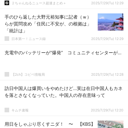
２ちゃんねるニュース超速まとめ＋
2025/7/29(Tu) 12:29
手のひら返した大野元裕知事に記者（ｗ）
らが質問攻め「住民に不安が、の根拠は」
「統計は」
日本第一！ニュース録
2025/7/29(Tu) 12:29
充電中のバッテリーが“爆発” コミュニティセンターが…
【2ch】コピペ情報局
2025/7/29(Tu) 12:28
訪日中国人は爆買いをやめたけど…実は在日中国人もカネ
を落とさなくなっていた。中国人の存在意味って
キムチ速報
2025/7/29(Tu) 12:20
用日をしゃぶり尽くすニダ！ 〜 【KBS】