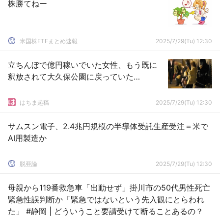
株勝てねー
米国株ETFまとめ速報
2025/7/29(Tu) 12:30
立ちんぼで億円稼いでいた女性、もう既に
釈放されて大久保公園に戻っていた…
はちま起稿
2025/7/29(Tu) 12:30
サムスン電子、2.4兆円規模の半導体受託生産受注＝米で
AI用製造か
脱亜論
2025/7/29(Tu) 12:30
母親から119番救急車「出動せず」掛川市の50代男性死亡
緊急性誤判断か「緊急ではないという先入観にとらわれ
た」 #静岡 | どういうこと要請受けて断ることあるの？