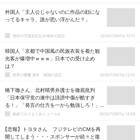
外国人「主人公じゃないのに作品の顔にな
ってるキャラ、誰が思い浮かんだ？」
海外の万国反応記＠海外の反応
2025/7/29(Tu) 12:11
韓国人「京都で中国風の民族衣装を着た観
光客が爆増中ｗｗｗ」日本での受け止め
は？
世界の憂鬱 海外・韓国の反応
2025/7/29(Tu) 12:10
橋下徹さん、北村晴男弁護士を徹底批判
「日本保守党の連中は誹謗中傷が酷すぎ
る！」「発言の仕方を一から勉強しろ！」
ｗｗｗｗｗｗｗｗｗｗｗｗｗｗｗｗｗｗ
政経ワロスまとめニュース♪
2025/7/29(Tu) 12:08
【悲報】トヨタさん フジテレビのCMを再
開してしまう・・・スポンサーが続々と復