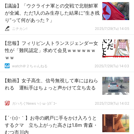
【議論】「ウクライナ軍との交戦で北朝鮮軍
が全滅、ただ1人のみ生存した結果に“生き残
り”って何があった？」
ニチカン!
2025/7/29(Tu) 14:05
【悲報】フィリピン人トランスジェンダー女
性が「難民認定」求めて会見ｗｗｗｗｗｗ
ｗｗ
watch＠２ちゃんねる
2025/7/29(Tu) 14:03
【動画】女子高生、信号無視して車にはねら
れる 運転手はちょっと声かけて立ち去る
ガハろぐNewsヽ(･ω･)/ｽﾞｺｰ
2025/7/29(Tu) 14:02
【´･(ｪ)･｀】お寺の網戸に手をかけ入ろうと
するクマ 立ち上がった高さは1.8m 青森・
むつ市川内