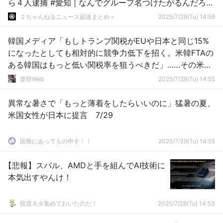
ら４人逮捕 #愛知 | なんでグループ名つけたがるんだろう
ｗ
２ちゃんねるニュース超速まとめ＋
2025/7/29(Tu) 14:59
韓国メディア「もしトランプ関税がEUや日本と同じ15%
になったとしても相対的に競争力低下を招く。米韓FTAの
ある韓国はもっと低い関税率を狙うべきだ」……その米韓
FTAを認めてないのがトランプ大統領なんだけどね
楽韓Web
2025/7/29(Tu) 14:55
異常な暑さで「もっと薄着をしたらいいのに」猛暑の夏、
米国女性が日本に提言 7/29
国難にあってもの申す！！
2025/7/29(Tu) 14:55
【悲報】スバル、AMDと手を組んでAI技術に
本気出すやんけ！
投資ネタ集めておいたのだ！
2025/7/29(Tu) 14:53