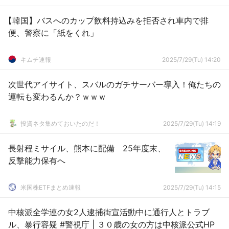
【韓国】バスへのカップ飲料持込みを拒否され車内で排
便、警察に「紙をくれ」
キムチ速報
2025/7/29(Tu) 14:20
次世代アイサイト、スバルのガチサーバー導入！俺たちの
運転も変わるんか？ｗｗｗ
投資ネタ集めておいたのだ！
2025/7/29(Tu) 14:19
長射程ミサイル、熊本に配備 25年度末、
反撃能力保有へ
米国株ETFまとめ速報
2025/7/29(Tu) 14:15
中核派全学連の女2人逮捕街宣活動中に通行人とトラブ
ル、暴行容疑 #警視庁 | ３０歳の女の方は中核派公式HP