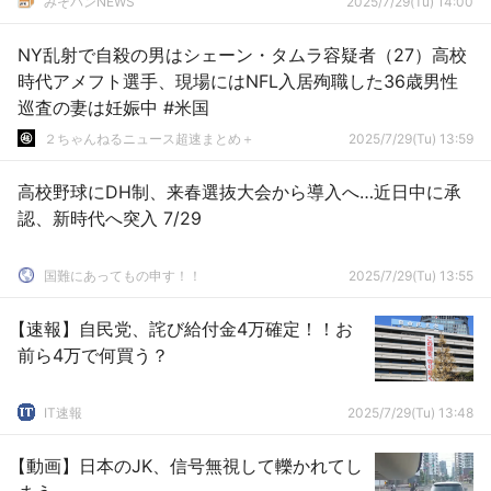
みそパンNEWS
2025/7/29(Tu) 14:00
NY乱射で自殺の男はシェーン・タムラ容疑者（27）高校
時代アメフト選手、現場にはNFL入居殉職した36歳男性
巡査の妻は妊娠中 #米国
２ちゃんねるニュース超速まとめ＋
2025/7/29(Tu) 13:59
高校野球にDH制、来春選抜大会から導入へ…近日中に承
認、新時代へ突入 7/29
国難にあってもの申す！！
2025/7/29(Tu) 13:55
【速報】自民党、詫び給付金4万確定！！お
前ら4万で何買う？
IT速報
2025/7/29(Tu) 13:48
【動画】日本のJK、信号無視して轢かれてし