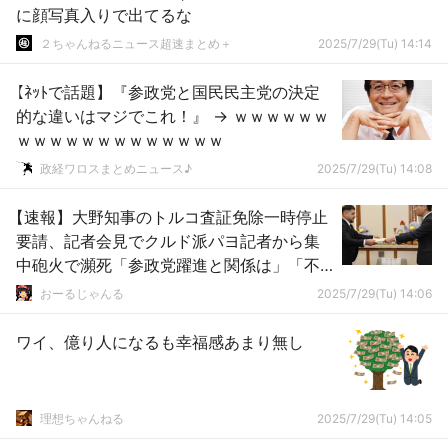
に顔写真入りで出てるな
２ちゃんねるニュース超速まとめ＋
2025/7/29(Tu) 14:14
【ﾈｯﾄで話題】『参政党と国民民主党の決定
的な違いはマジでこれ！』 → ｗｗｗｗｗｗ
ｗｗｗｗｗｗｗｗｗｗｗｗｗ
政経ワロスまとめニュース♪
2025/7/29(Tu) 14:08
【速報】大野知事のトルコ査証免除一時停止
要請、記者会見でクルド派パヨ記者から集
中砲火で瀕死「参政党躍進と関係は」「不
安の根拠示せ」
おーるじゃんる
2025/7/29(Tu) 14:06
ワイ、億り人になるも幸福感あまり無し
理想ちゃんねる
2025/7/29(Tu) 14:05