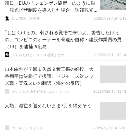
韓日、EUの「シェンゲン協定」のように単
一観光ビザ制度を導入した場合、訪韓観光
客180万人増
反日愚国 恨寓瘻
2025/7/29(Tu) 12:15
「しばくけぇの。刺される覚悟で来いよ。警告したけぇ
の」コンビニのオーナーを脅迫か自称・建設作業員の男
（19）を逮捕 #広島
２ちゃんねるニュース超速まとめ＋
2025/7/29(Tu) 12:14
山本由伸が７回１失点９奪三振の好投、大
谷翔平は決勝打で援護、ドジャース対レッ
ズ戦・実況スレの翻訳（海外の反応）
かいこれ！ 海外の反応 コレクション
2025/7/29(Tu) 12:13
人類、滅亡を迎えないまま7月を終えそう
ゴールデンタイムズ
2025/7/29(Tu) 12:12