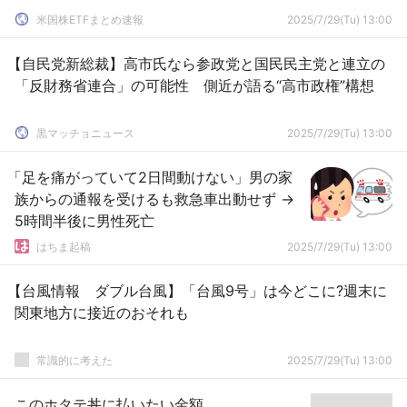
米国株ETFまとめ速報
2025/7/29(Tu) 13:00
【自民党新総裁】高市氏なら参政党と国民民主党と連立の
「反財務省連合」の可能性 側近が語る“高市政権”構想
黒マッチョニュース
2025/7/29(Tu) 13:00
「足を痛がっていて2日間動けない」男の家
族からの通報を受けるも救急車出動せず →
5時間半後に男性死亡
はちま起稿
2025/7/29(Tu) 13:00
【台風情報 ダブル台風】「台風9号」は今どこに?週末に
関東地方に接近のおそれも
常識的に考えた
2025/7/29(Tu) 13:00
このホタテ丼に払いたい金額