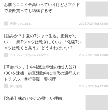
お前らココイチ高いっていうけどさマクド
で昼飯買っても結構するぞ
投資ちゃんねる
2025/7/29(Tu) 13:00
【詰みか？】夏のTシャツ生地、正解がな
い‥‥「綿Tシャツは乾きにくい」「化繊Tシ
ャツは乾くと臭う」 どうすればいい？
ライフハックちゃんねる弐式
2025/7/29(Tu) 13:00
【革命パンチ】中核派全学連の女2人(27)
(30)を逮捕 街宣活動中に10代の通行人と
トラブル、暴行容疑 警視庁
保守速報
2025/7/29(Tu) 13:00
【急募】株のガチホが難しい理由