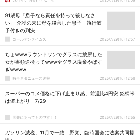
ガハろぐNewsヽ(･ω･)/ｽﾞｺｰ
2025/7/29(Tu) 12:58
91歳母「息子なら責任を持って殺しなさ
い」 介護の末に母を殺害した息子 執行猶
予付きの判決
ゴールデンタイムズ
2025/7/29(Tu) 12:57
ちょwwwラウンドワンでグラスに放尿した
女が書類送検ってwww全グラス廃棄やばす
ぎwwww
時事ネタニュース速報
2025/7/29(Tu) 12:56
スーパーのコメ価格に下げ止まり感、前週比4円安 銘柄米
は値上がり 7/29
国難にあってもの申す！！
2025/7/29(Tu) 12:55
ガソリン減税、11月で一致 野党、臨時国会に法案共同提