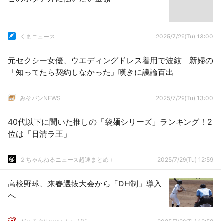
くまニュース
2025/7/29(Tu) 13:00
元セクシー女優、ウエディングドレス着用で波紋 新婦の
「知ってたら契約しなかった」嘆きに議論百出
みそパンNEWS
2025/7/29(Tu) 13:00
40代以下に聞いた推しの「袋麺シリーズ」ランキング！2
位は「日清ラ王」
２ちゃんねるニュース超速まとめ＋
2025/7/29(Tu) 12:59
高校野球、来春選抜大会から「DH制」導入
へ