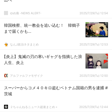
出へ
ゆめ痛 -NEWS ALERT-
2025/7/29(Tu) 12:54
韓国検察、統一教会を追い込む！ 韓鶴子
まで届くかも…
なんJ政治ネタまとめ
2025/7/29(Tu) 12:53
【炎上】鬼滅の刃の寒いギャグを指摘した浪
人生、炎上
アルファルファモザイク
2025/7/29(Tu) 12:50
スーパーからコメ４０キロ盗むベトナム国籍の男を逮捕 #
茨城
２ちゃんねるニュース超速まとめ＋
2025/7/29(Tu) 12:44