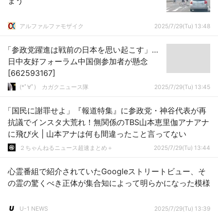
まう
アルファルファモザイク
2025/7/29(Tu) 13:48
「参政党躍進は戦前の日本を思い起こす」…
日中友好フォーラム中国側参加者が懸念
[662593167]
(*ﾟ∀ﾟ)ゞカガクニュース隊
2025/7/29(Tu) 13:45
「国民に謝罪せよ」『報道特集』に参政党・神谷代表が再
抗議でインスタ大荒れ！無関係のTBS山本恵里伽アナアナ
に飛び火 | 山本アナは何も間違ったこと言ってない
２ちゃんねるニュース超速まとめ＋
2025/7/29(Tu) 13:44
心霊番組で紹介されていたGoogleストリートビュー、そ
の霊の驚くべき正体が集合知によって明らかになった模様
U-1 NEWS
2025/7/29(Tu) 13:39