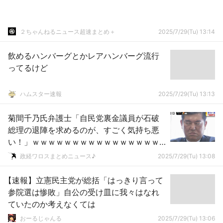
２ちゃんねるニュース超速まとめ＋
2025/7/29(Tu) 13:14
飲めるハンバーグとかレアハンバーグ流行
ってるけど
ハムスター速報
2025/7/29(Tu) 13:13
菊間千乃氏弁護士「自民党裏金議員が石破
総理の退陣を求めるのが、すごく気持ち悪
い！」ｗｗｗｗｗｗｗｗｗｗｗｗｗｗｗｗ
ｗｗｗ
政経ワロスまとめニュース♪
2025/7/29(Tu) 13:08
【速報】立憲民主党が総括「はっきり言って
参院選は惨敗」自公の受け皿に我々はなれ
ていたのか考えなくては
おーるじゃんる
2025/7/29(Tu) 13:06