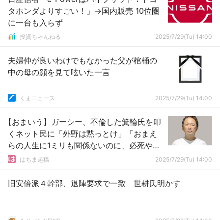
タホンダよりすごい！」→国内販売 10位圏
に一台も入らず
投資ちゃんねる
2025/7/29(Tu) 14:00
夫婦仲が良いわけでもなかった父が棺桶の
中の母の顔を見て呟いた一言
くまニュース
2025/7/29(Tu) 14:00
【おまいう】ガーシー、不倫した箕輪氏を叩
くネット民に「外野は黙っとけ」「おまえ
らの人生に1ミリも関係ないのに、必死やん
笑笑」
はちま起稿
2025/7/29(Tu) 14:00
旧安倍派４幹部、退陣要求で一致 世耕氏明かす