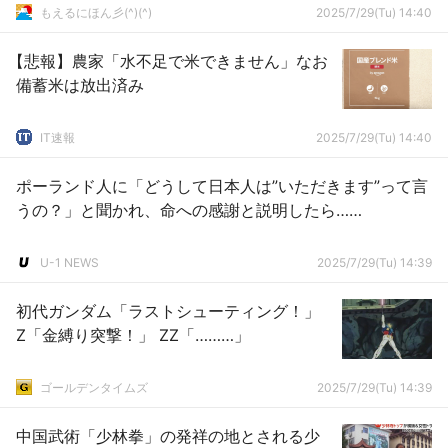
もえるにほん彡(^)(^)
2025/7/29(Tu) 14:40
【悲報】農家「水不足で米できません」なお
備蓄米は放出済み
IT速報
2025/7/29(Tu) 14:40
ポーランド人に「どうして日本人は”いただきます”って言
うの？」と聞かれ、命への感謝と説明したら……
U-1 NEWS
2025/7/29(Tu) 14:39
初代ガンダム「ラストシューティング！」
Z「金縛り突撃！」 ZZ「………」
ゴールデンタイムズ
2025/7/29(Tu) 14:39
中国武術「少林拳」の発祥の地とされる少