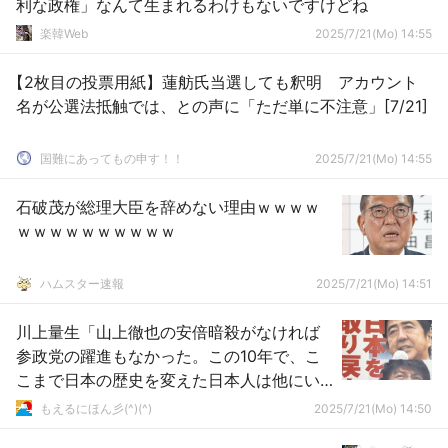
利な政権」なんて生まれるわけもないですけどね
楽韓Web
2025/7/21(Mo) 14:55
【2枚目の投票用紙】蓮舫氏当選しても釈明 アカウント
名が公選法抵触では、との声に「ただ単に不注意」[7/21]
国難にあってもの申す！！
2025/7/21(Mo) 14:55
石破茂が総理大臣を辞めない理由ｗｗｗｗ
ｗｗｗｗｗｗｗｗｗｗ
ハムスター速報
2025/7/21(Mo) 14:51
川上量生「山上徹也の安倍暗殺がなければ
参政党の躍進もなかった。この10年で、こ
こまで日本の歴史を変えた日本人は他にい
ない」
もえるにほん彡(^)(^)
2025/7/21(Mo) 14:50