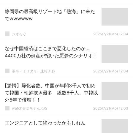
静岡県の最高級リゾート地「熱海」に来た
でwwwwww
ジオろぐ
2025/7/21(Mo) 12:04
なぜ中国経済はここまで悪化したのか…
4400万社の倒産が招いた悪夢のシナリオ！
軍事・ミリタリー速報☆彡
2025/7/21(Mo) 12:04
【驚愕】帰化者数、中国が年間3千人で初め
て韓国・朝鮮抜き最多 総数8千人、中韓以
外5年で倍増！！
watch＠２ちゃんねる
2025/7/21(Mo) 12:03
エンジニアとして終わったかもしれん