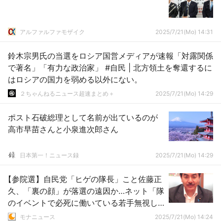
アルファルファモザイク
2025/7/21(Mo) 14:31
鈴木宗男氏の当選をロシア国営メディアが速報「対露関係
で著名」「有力な政治家」 #自民 | 北方領土を奪還するに
はロシアの国力を弱める以外にない。
２ちゃんねるニュース超速まとめ＋
2025/7/21(Mo) 14:29
ポスト石破総理として名前が出ているのが
高市早苗さんと小泉進次郎さん
日本第一！ニュース録
2025/7/21(Mo) 14:29
【参院選】自民党「ヒゲの隊長」こと佐藤正
久、「裏の顔」が落選の遠因か…ネット「隊
のイベントで必死に働いている若手無視し
て来賓席直行、自衛官やOBに見限られた」
モナニュース
2025/7/21(Mo) 14:24