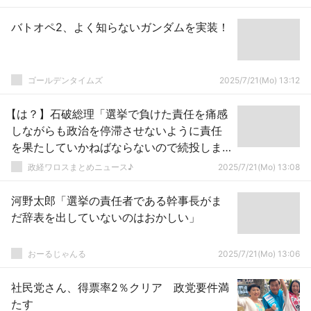
バトオペ2、よく知らないガンダムを実装！
ゴールデンタイムズ
2025/7/21(Mo) 13:12
【は？】石破総理「選挙で負けた責任を痛感
しながらも政治を停滞させないように責任
を果たしていかねばならないので続投しま
ーっす！」ｗｗｗｗｗｗｗｗｗｗｗｗｗｗ
政経ワロスまとめニュース♪
2025/7/21(Mo) 13:08
ｗｗｗｗｗｗｗ
河野太郎「選挙の責任者である幹事長がま
だ辞表を出していないのはおかしい」
おーるじゃんる
2025/7/21(Mo) 13:06
社民党さん、得票率2％クリア 政党要件満
たす