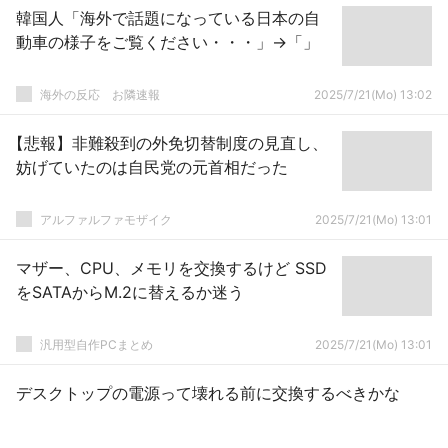
韓国人「海外で話題になっている日本の自
動車の様子をご覧ください・・・」→「」
海外の反応 お隣速報
2025/7/21(Mo) 13:02
【悲報】非難殺到の外免切替制度の見直し、
妨げていたのは自民党の元首相だった
アルファルファモザイク
2025/7/21(Mo) 13:01
マザー、CPU、メモリを交換するけど SSD
をSATAからM.2に替えるか迷う
汎用型自作PCまとめ
2025/7/21(Mo) 13:01
デスクトップの電源って壊れる前に交換するべきかな