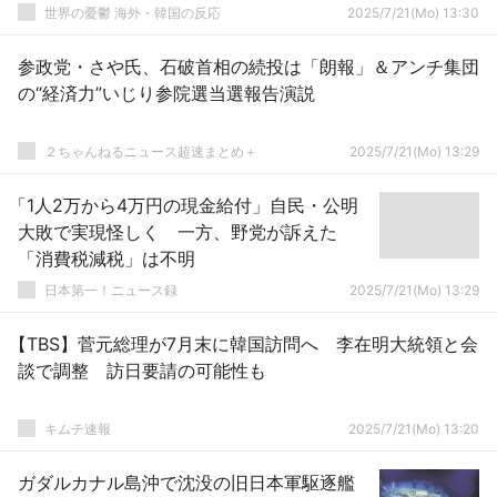
世界の憂鬱 海外・韓国の反応
2025/7/21(Mo) 13:30
参政党・さや氏、石破首相の続投は「朗報」＆アンチ集団
の“経済力”いじり参院選当選報告演説
２ちゃんねるニュース超速まとめ＋
2025/7/21(Mo) 13:29
「1人2万から4万円の現金給付」自民・公明
大敗で実現怪しく 一方、野党が訴えた
「消費税減税」は不明
日本第一！ニュース録
2025/7/21(Mo) 13:29
【TBS】菅元総理が7月末に韓国訪問へ 李在明大統領と会
談で調整 訪日要請の可能性も
キムチ速報
2025/7/21(Mo) 13:20
ガダルカナル島沖で沈没の旧日本軍駆逐艦