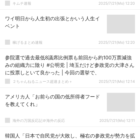
キムチ速報
2025/7/21(Mo) 12:20
ワイ明日から人生初の出張とかいう人生イ
ベント
稼げるまとめ速報
2025/7/21(Mo) 12:20
参院選で過去最低8議席比例票も前回から約100万票減強
みの組織力に陰り #公明党 | 埼玉だけど参政党の大津さん
に投票しといて良かった | 今回の選挙で、
２ちゃんねるニュース超速まとめ＋
2025/7/21(Mo) 12:14
アメリカ人「お前らの国の低所得者フード
を教えてくれ」
海外の万国反応記＠海外の反応
2025/7/21(Mo) 12:11
韓国人「日本で自民党が大敗し、極右の参政党が勢力を拡