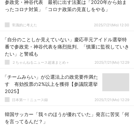
参政党・神谷代表 最初に出す法案は「2020年から始ま
ったコロナ対策」「コロナ政策の見直しをやる」
常識的に考えた
2025/7/21(Mo) 12:30
「自分のことしか見えていない」慶応卒元アイドル選挙特
番で参政党・神谷代表を痛烈批判、「慎重に監視していき
たい」と警戒も
２ちゃんねるニュース超速まとめ＋
2025/7/21(Mo) 12:29
「チームみらい」が公選法上の政党要件満た
す 有効投票の2%以上を獲得【参議院選挙
2025】
日本第一！ニュース録
2025/7/21(Mo) 12:29
韓国サッカー「我々のほうが優れていた」発言に苦笑「何
を言ってるんだ？」