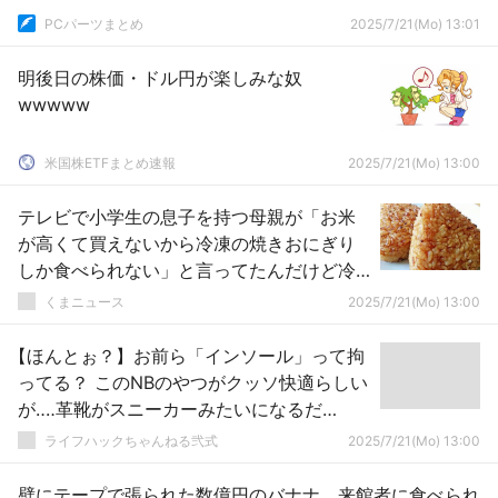
PCパーツまとめ
2025/7/21(Mo) 13:01
明後日の株価・ドル円が楽しみな奴
wwwww
米国株ETFまとめ速報
2025/7/21(Mo) 13:00
テレビで小学生の息子を持つ母親が「お米
が高くて買えないから冷凍の焼きおにぎり
しか食べられない」と言ってたんだけど冷
凍の方が高くない？
くまニュース
2025/7/21(Mo) 13:00
【ほんとぉ？】お前ら「インソール」って拘
ってる？ このNBのやつがクッソ快適らしい
が‥‥革靴がスニーカーみたいになるだ
と！？
ライフハックちゃんねる弐式
2025/7/21(Mo) 13:00
壁にテープで張られた数億円のバナナ、来館者に食べられ