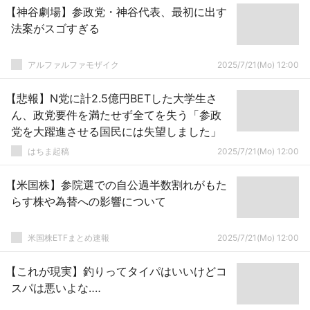
【神谷劇場】参政党・神谷代表、最初に出す
法案がスゴすぎる
アルファルファモザイク
2025/7/21(Mo) 12:00
【悲報】N党に計2.5億円BETした大学生さ
ん、政党要件を満たせず全てを失う「参政
党を大躍進させる国民には失望しました」
はちま起稿
2025/7/21(Mo) 12:00
【米国株】参院選での自公過半数割れがもた
らす株や為替への影響について
米国株ETFまとめ速報
2025/7/21(Mo) 12:00
【これが現実】釣りってタイパはいいけどコ
スパは悪いよな‥‥