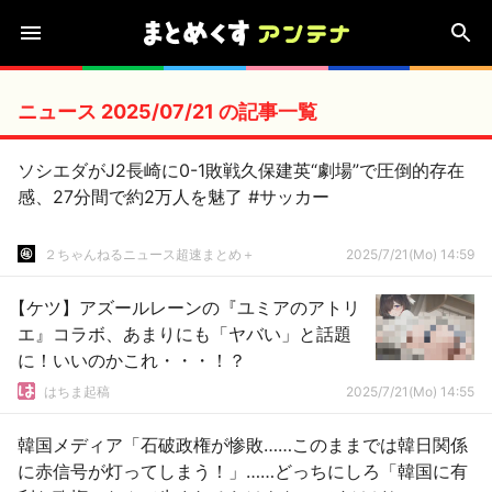
ニュース 2025/07/21 の記事一覧
ソシエダがJ2長崎に0-1敗戦久保建英“劇場”で圧倒的存在
感、27分間で約2万人を魅了 #サッカー
２ちゃんねるニュース超速まとめ＋
2025/7/21(Mo) 14:59
【ケツ】アズールレーンの『ユミアのアトリ
エ』コラボ、あまりにも「ヤバい」と話題
に！いいのかこれ・・・！？
はちま起稿
2025/7/21(Mo) 14:55
韓国メディア「石破政権が惨敗……このままでは韓日関係
に赤信号が灯ってしまう！」……どっちにしろ「韓国に有