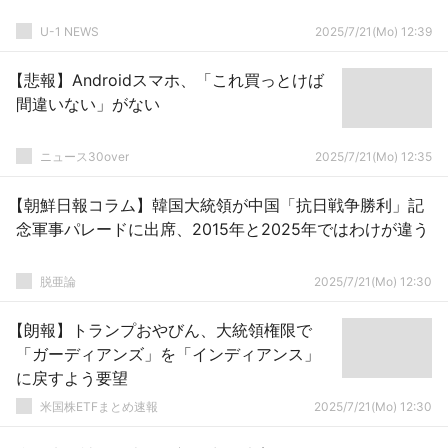
U-1 NEWS
2025/7/21(Mo) 12:39
【悲報】Androidスマホ、「これ買っとけば
間違いない」がない
ニュース30over
2025/7/21(Mo) 12:35
【朝鮮日報コラム】韓国大統領が中国「抗日戦争勝利」記
念軍事パレードに出席、2015年と2025年ではわけが違う
脱亜論
2025/7/21(Mo) 12:30
【朗報】トランプおやびん、大統領権限で
「ガーディアンズ」を「インディアンス」
に戻すよう要望
米国株ETFまとめ速報
2025/7/21(Mo) 12:30