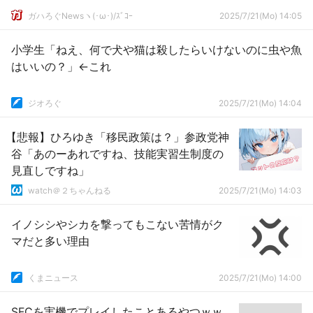
ガハろぐNewsヽ(･ω･)/ｽﾞｺｰ
2025/7/21(Mo) 14:05
小学生「ねえ、何で犬や猫は殺したらいけないのに虫や魚
はいいの？」←これ
ジオろぐ
2025/7/21(Mo) 14:04
【悲報】ひろゆき「移民政策は？」参政党神
谷「あのーあれですね、技能実習生制度の
見直しですね」
watch＠２ちゃんねる
2025/7/21(Mo) 14:03
イノシシやシカを撃ってもこない苦情がク
マだと多い理由
くまニュース
2025/7/21(Mo) 14:00
SFCを実機でプレイしたことあるやつｗｗ