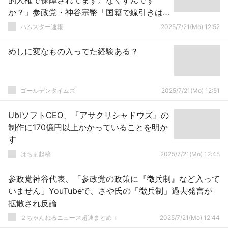
的人権で保障されてます。なくすんです
か？」参政党・神谷宗幣「国籍で線引きは
あるべきです」どちらが正しいと思う？
ハムスター速報
2025/7/21(Mo) 12:52
めしに変なもの入ってた経験ある？
ゴールデンタイムズ
2025/7/21(Mo) 12:51
UbiソフトCEO、『アサクリシャドウズ』の
制作に170億円以上かかっていることを明か
す
はちま起稿
2025/7/21(Mo) 12:45
参政党神谷代表、「参政党の政策に『徴兵制』など入って
いません」YouTubeで、さや氏の「徴兵制」過去発言が
拡散され反論
２ちゃんねるニュース超速まとめ＋
2025/7/21(Mo) 12:44