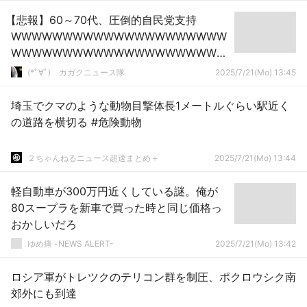
【悲報】60～70代、圧倒的自民党支持
WWWWWWWWWWWWWWWWWWWWW
WWWWWWWWWWWWWWWWWWWWW
WWW
(*ﾟ∀ﾟ)ゞカガクニュース隊
2025/7/21(Mo) 13:45
埼玉でクマのような動物目撃体長1メートルぐらい駅近く
の道路を横切る #危険動物
２ちゃんねるニュース超速まとめ＋
2025/7/21(Mo) 13:44
軽自動車が300万円近くしている謎。俺が
80スープラを新車で買った時と同じ価格っ
おかしいだろ
ゆめ痛 -NEWS ALERT-
2025/7/21(Mo) 13:42
ロシア軍がトレツクのテリコン群を制圧、ポクロウシク南
郊外にも到達