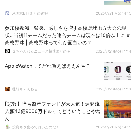
米国株ETFまとめ速報
2025/7/21(Mo) 14:15
参加校数減、猛暑、厳しさを増す高校野球地方大会の現
状…当初11チームだった連合チームは現在は10倍以上に #
高校野球 | 高校野球って何が面白いの？
２ちゃんねるニュース超速まとめ＋
2025/7/21(Mo) 14:14
AppleWatchってどれ買えばええんや？
理想ちゃんねる
2025/7/21(Mo) 14:13
【悲報】暗号資産ファンドが大人気！週間流
入額43億9000万ドルってどういうことやね
ん！
投資ネタ集めておいたのだ！
2025/7/21(Mo) 14:12