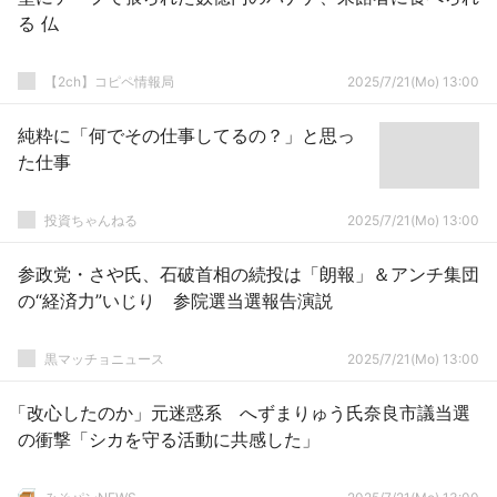
る 仏
【2ch】コピペ情報局
2025/7/21(Mo) 13:00
純粋に「何でその仕事してるの？」と思っ
た仕事
投資ちゃんねる
2025/7/21(Mo) 13:00
参政党・さや氏、石破首相の続投は「朗報」＆アンチ集団
の“経済力”いじり 参院選当選報告演説
黒マッチョニュース
2025/7/21(Mo) 13:00
「改心したのか」元迷惑系 へずまりゅう氏奈良市議当選
の衝撃「シカを守る活動に共感した」