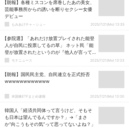
【朗報】各種ミスコンを席巻したあの美女、
芸能事務所からの誘いを断りセクシー女優
デビュー
もみあげチャ～シュ～
2025/7/21(Mo) 13:35
【参院選】「あれだけ放置プレイされた能登
人が自民に投票してるの草」 ネット民「能
登が放置されたというのが『他人が言って
るだけだった』という話では？」
モナニュース
2025/7/21(Mo) 13:33
【朗報】国民民主党、自民連立を正式拒否
wwwwwwwwwwww
米国株ETFまとめ速報
2025/7/21(Mo) 13:30
韓国人「経済共同体って言うけど、そもそ
も日本は望んでるんですか？」→「まさ
か“向こうもその気”って思ってないよね？」