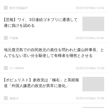
航空万能論GF
2025/7/21(Mo) 13:42
【悲報】ワイ、3日連続ゴキブリに遭遇して
遂に負けを認める
IT速報
2025/7/21(Mo) 13:40
地元鹿児島での自民敗北の責任を問われた森山幹事長、と
んでもない言い分を駆使して有権者を唖然とさせる
U-1 NEWS
2025/7/21(Mo) 13:39
【ポピュリスト】参政党は「極右」と英紙報
道「外国人嫌悪の政党が異常に激化」
政経ch
2025/7/21(Mo) 13:36