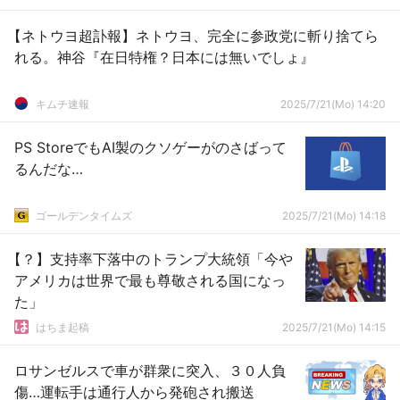
【ネトウヨ超訃報】ネトウヨ、完全に参政党に斬り捨てら
れる。神谷『在日特権？日本には無いでしょ』
キムチ速報
2025/7/21(Mo) 14:20
PS StoreでもAI製のクソゲーがのさばって
るんだな…
ゴールデンタイムズ
2025/7/21(Mo) 14:18
【？】支持率下落中のトランプ大統領「今や
アメリカは世界で最も尊敬される国になっ
た」
はちま起稿
2025/7/21(Mo) 14:15
ロサンゼルスで車が群衆に突入、３０人負
傷…運転手は通行人から発砲され搬送