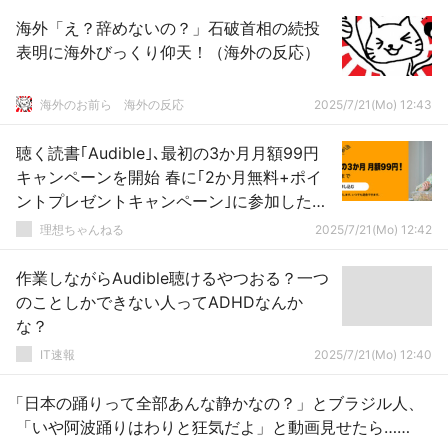
海外「え？辞めないの？」石破首相の続投
表明に海外びっくり仰天！（海外の反応）
海外のお前ら 海外の反応
2025/7/21(Mo) 12:43
聴く読書｢Audible｣､最初の3か月月額99円
キャンペーンを開始 春に｢2か月無料+ポイ
ントプレゼントキャンペーン｣に参加した人
も対象
理想ちゃんねる
2025/7/21(Mo) 12:42
作業しながらAudible聴けるやつおる？一つ
のことしかできない人ってADHDなんか
な？
IT速報
2025/7/21(Mo) 12:40
「日本の踊りって全部あんな静かなの？」とブラジル人、
「いや阿波踊りはわりと狂気だよ」と動画見せたら……