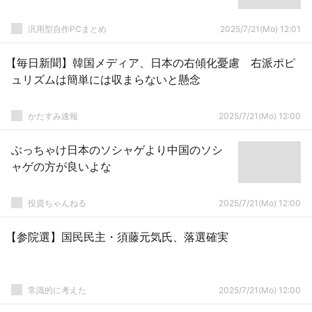
汎用型自作PCまとめ
2025/7/21(Mo) 12:01
【毎日新聞】韓国メディア、日本の右傾化憂慮 右派ポピ
ュリズムは簡単には収まらないと懸念
かたすみ速報
2025/7/21(Mo) 12:00
ぶっちゃけ日本のソシャゲより中国のソシ
ャゲの方が良いよな
投資ちゃんねる
2025/7/21(Mo) 12:00
【参院選】国民民主・須藤元気氏、落選確実
常識的に考えた
2025/7/21(Mo) 12:00