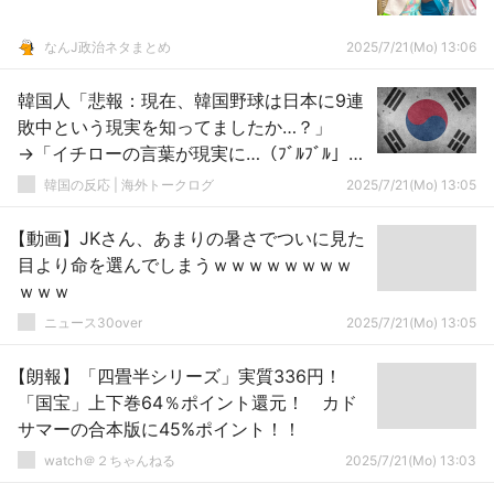
なんJ政治ネタまとめ
2025/7/21(Mo) 13:06
韓国人「悲報：現在、韓国野球は日本に9連
敗中という現実を知ってましたか…？」
→「イチローの言葉が現実に…（ﾌﾞﾙﾌﾞﾙ」＝
韓国の反応
韓国の反応 | 海外トークログ
2025/7/21(Mo) 13:05
【動画】JKさん、あまりの暑さでついに見た
目より命を選んでしまうｗｗｗｗｗｗｗｗ
ｗｗｗ
ニュース30over
2025/7/21(Mo) 13:05
【朗報】「四畳半シリーズ」実質336円！
「国宝」上下巻64％ポイント還元！ カド
サマーの合本版に45%ポイント！！
watch＠２ちゃんねる
2025/7/21(Mo) 13:03