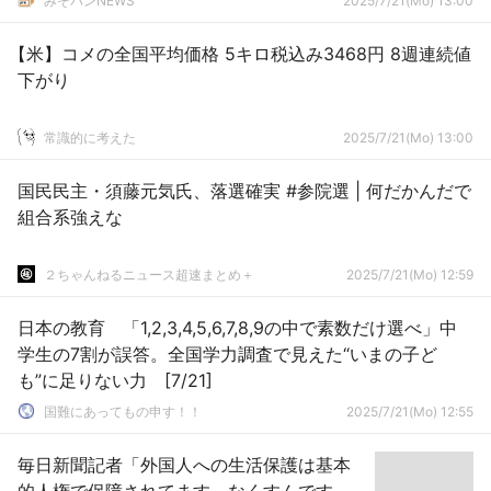
みそパンNEWS
2025/7/21(Mo) 13:00
【米】コメの全国平均価格 5キロ税込み3468円 8週連続値
下がり
常識的に考えた
2025/7/21(Mo) 13:00
国民民主・須藤元気氏、落選確実 #参院選 | 何だかんだで
組合系強えな
２ちゃんねるニュース超速まとめ＋
2025/7/21(Mo) 12:59
日本の教育 「1,2,3,4,5,6,7,8,9の中で素数だけ選べ」中
学生の7割が誤答。全国学力調査で見えた“いまの子ど
も”に足りない力 [7/21]
国難にあってもの申す！！
2025/7/21(Mo) 12:55
毎日新聞記者「外国人への生活保護は基本