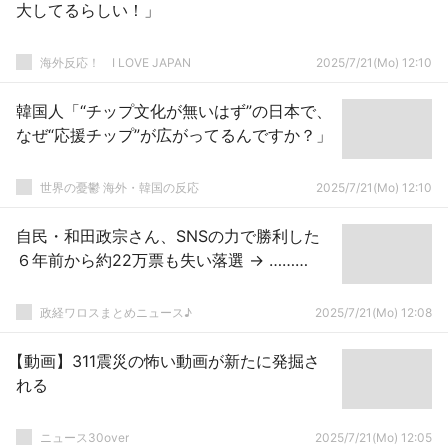
大してるらしい！」
海外反応！ I LOVE JAPAN
2025/7/21(Mo) 12:10
韓国人「“チップ文化が無いはず”の日本で、
なぜ“応援チップ”が広がってるんですか？」
世界の憂鬱 海外・韓国の反応
2025/7/21(Mo) 12:10
自民・和田政宗さん、SNSの力で勝利した
６年前から約22万票も失い落選 → ………
政経ワロスまとめニュース♪
2025/7/21(Mo) 12:08
【動画】311震災の怖い動画が新たに発掘さ
れる
ニュース30over
2025/7/21(Mo) 12:05