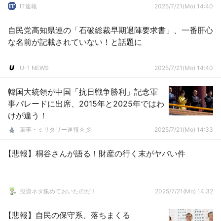
IT速報
2025/7/21(Mo) 14:40
自民党高知県連の「石破総裁早期退陣要求書」、一番肝心
な名前が記載されていない！と話題に
U-1 NEWS
2025/7/21(Mo) 14:40
韓国大統領が中国「抗日戦争勝利」記念軍
事パレードに出席、2015年と2025年ではわ
けが違う！
軍事・ミリタリー速報☆彡
2025/7/21(Mo) 14:33
【悲報】桐谷さんが語る！財産の行く末がヤバい件
投資ネタ集めておいたのだ！
2025/7/21(Mo) 14:32
【悲報】自民の保守系、落ちまくる