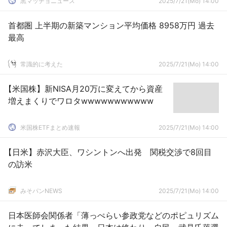
黒マッチョニュース
2025/7/21(Mo) 14:00
首都圏 上半期の新築マンション平均価格 8958万円 過去
最高
常識的に考えた
2025/7/21(Mo) 14:00
【米国株】新NISA月20万に変えてから資産
増えまくりでワロタwwwwwwwwwww
米国株ETFまとめ速報
2025/7/21(Mo) 14:00
【日米】赤沢大臣、ワシントンへ出発 関税交渉で8回目
の訪米
みそパンNEWS
2025/7/21(Mo) 14:00
日本医師会関係者「薄っぺらい参政党などのポピュリズム