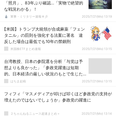
「照月」、83年ぶり確認…「実物で絶望的
な戦況わかる」！
軍事・ミリタリー速報☆彡
2025/7/21(Mo) 13:19
【米国】トランプ大統領が合成麻薬「フェン
タニル」の罰則を強化する法案に署名 違
反した場合は最低でも10年の禁錮刑
米国株ETFまとめ速報
2025/7/21(Mo) 13:15
台湾教授、日本の参院選を分析「与党は予
想よりも良かった」「参政党躍進は短期
的。日本経済の厳しい状況のもとで生じた
社会現象」
はちま起稿
2025/7/21(Mo) 13:15
フィフィ「マスメディアが叩けば叩くほど参政党の支持が
増えたのではないでしょうか」参政党の躍進に
２ちゃんねるニュース超速まとめ＋
2025/7/21(Mo) 13:14