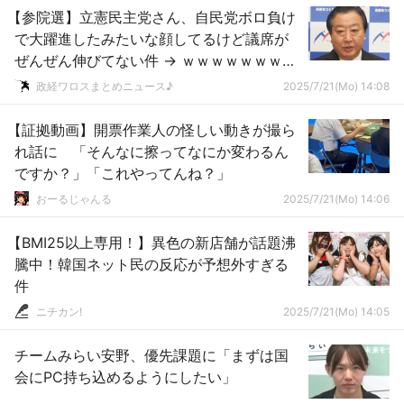
【参院選】立憲民主党さん、自民党ボロ負け
で大躍進したみたいな顔してるけど議席が
ぜんぜん伸びてない件 → ｗｗｗｗｗｗｗｗ
ｗｗｗｗｗｗｗｗｗｗｗｗｗｗ
政経ワロスまとめニュース♪
2025/7/21(Mo) 14:08
【証拠動画】開票作業人の怪しい動きが撮ら
れ話に 「そんなに擦ってなにか変わるん
ですか？」「これやってんね？」
おーるじゃんる
2025/7/21(Mo) 14:06
【BMI25以上専用！】異色の新店舗が話題沸
騰中！韓国ネット民の反応が予想外すぎる
件
ニチカン!
2025/7/21(Mo) 14:05
チームみらい安野、優先課題に「まずは国
会にPC持ち込めるようにしたい」