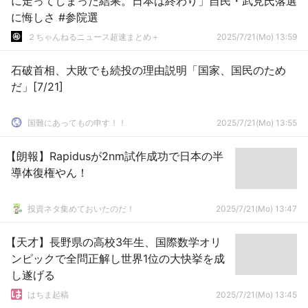
に走ってしまった結果。日本は終わり」自民・武見氏落選
に悔しさ #参院選
２ちゃんねるニュース超速まとめ＋
2025/7/21(Mo) 13:59
石破首相、大敗でも続投の理由説明「国家、国民のため
だ」[7/21]
国難にあってもの申す！！
2025/7/21(Mo) 13:55
【朗報】Rapidusが2nm試作成功で日本の半
導体復権やん！
投資ネタ集めておいたのだ！
2025/7/21(Mo) 13:47
【天才】長野県の高校3年生、国際数学オリ
ンピックで全問正解し世界1位の大快挙を成
し遂げる
はちま起稿
2025/7/21(Mo) 13:45