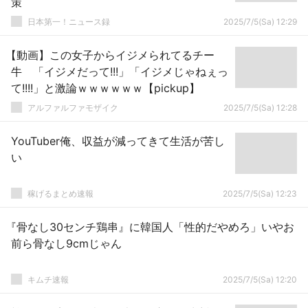
策
日本第一！ニュース録
2025/7/5(Sa) 12:29
【動画】この女子からイジメられてるチー
牛 「イジメだって!!︎!」「イジメじゃねぇっ
て!!︎!!︎」と激論ｗｗｗｗｗｗ【pickup】
アルファルファモザイク
2025/7/5(Sa) 12:28
YouTuber俺、収益が減ってきて生活が苦し
い
稼げるまとめ速報
2025/7/5(Sa) 12:23
『骨なし30センチ鶏串』に韓国人「性的だやめろ」いやお
前ら骨なし9cmじゃん
キムチ速報
2025/7/5(Sa) 12:20