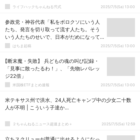
ライフハックちゃんねる弐式
2025/7/5(Sa) 13:00
参政党・神谷代表「私をボロクソにいう人
たち、発言を切り取って流す人たち。そう
いう人たちのせいで、日本がだめになって
きたんじゃないんですか！ふざけるな！」
はちま起稿
2025/7/5(Sa) 13:00
【断末魔・失敗】 兵どもの魂の叫び記録・
「見事に散ったるわ！」、「先物レバレッ
ジ22倍」
米国株ETFまとめ速報
2025/7/5(Sa) 13:00
米テキサス州で洪水、24人死亡キャンプ中の少女二十数
人が不明 | こういう子達か…
２ちゃんねるニュース超速まとめ＋
2025/7/5(Sa) 12:59
立ちスクリューが普通に出せるようになっ