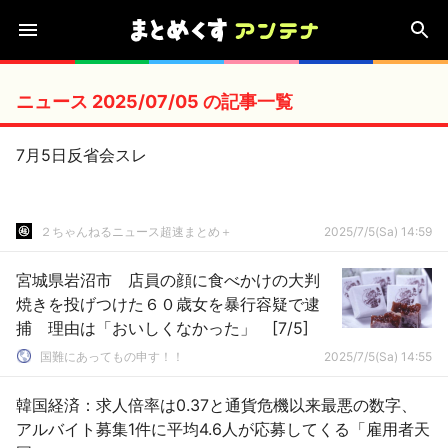
ニュース 2025/07/05 の記事一覧
7月5日反省会スレ
２ちゃんねるニュース超速まとめ＋
2025/7/5(Sa) 14:59
宮城県岩沼市 店員の顔に食べかけの大判
焼きを投げつけた６０歳女を暴行容疑で逮
捕 理由は「おいしくなかった」 [7/5]
国難にあってもの申す！！
2025/7/5(Sa) 14:55
韓国経済：求人倍率は0.37と通貨危機以来最悪の数字、
アルバイト募集1件に平均4.6人が応募してくる「雇用者天