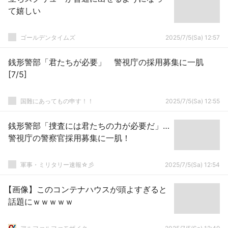
て嬉しい
ゴールデンタイムズ
2025/7/5(Sa) 12:57
銭形警部「君たちが必要」 警視庁の採用募集に一肌
[7/5]
国難にあってもの申す！！
2025/7/5(Sa) 12:55
銭形警部「捜査には君たちの力が必要だ」…
警視庁の警察官採用募集に一肌！
軍事・ミリタリー速報☆彡
2025/7/5(Sa) 12:54
【画像】このコンテナハウスが頭よすぎると
話題にｗｗｗｗｗ