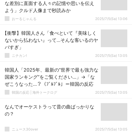
な差別に直面する人々の記憶や思いを伝え
よう」クルド人像まで秒読みか
おーるじゃんる
2025/7/5(Sa) 13:06
【衝撃】韓国人さん「食べといて『美味しく
ないから払わない』って…そんな客いるのヤ
バすぎ」
ニチカン!
2025/7/5(Sa) 13:05
韓国人「2025年、最新の”世界で最も強力な
国家ランキング”をご覧ください…」→「な
ぜこうなった…？（ﾌﾞﾙﾌﾞﾙ」＝韓国の反応
韓国の反応 | 海外トークログ
2025/7/5(Sa) 13:05
なんでオーケストラって昔の曲ばっかりな
の？
ニュース30over
2025/7/5(Sa) 13:05