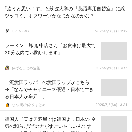
「違うと思います」と筑波大学の『英語専用自習室』に総
ツッコミ、ホグワーツかなにかなのかな？
U-1 NEWS
2025/7/5(Sa) 13:39
ラーメン二郎 府中店さん「お食事は最大で
20分以内でお願いします」
稼げるまとめ速報
2025/7/5(Sa) 13:35
一流愛国ラッパーの愛国ラップがこちら
→「なんでチャイニーズ優遇？日本で生き
る日本人が窮屈！」
なんJ政治ネタまとめ
2025/7/5(Sa) 13:31
韓国人『実は居酒屋では韓国より日本の“空
気の和らげ方”の方がすごいらしいんです