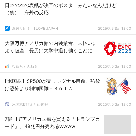
日本の本の表紙が映画のポスターみたいなんだけど
（笑） 海外の反応。
海外反応！ I LOVE JAPAN
2025/7/5(Sa) 12:00
大阪万博アメリカ館の内装業者、未払いに
より破産。長男は大学中退し働くことに
投資ちゃんねる
2025/7/5(Sa) 12:00
【米国株】SP500が売りシグナル目前、強欲
は恐怖より制御困難－ＢｏｆＡ
米国株ETFまとめ速報
2025/7/5(Sa) 12:00
7億円でアメリカ国籍を買える「トランプカ
ード」、49兆円分売れるwwww