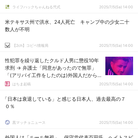
ライフハックちゃんねる弐式
2025/7/5(Sa) 14:00
米テキサス州で洪水、24人死亡 キャンプ中の少女二十
数人が不明
【2ch】コピペ情報局
2025/7/5(Sa) 14:00
性犯罪を繰り返したクルド人男に懲役10年
求刑 → 弁護士「同意があったので無罪」
「(アリバイ工作をしたのは)外国人だから思
慮が足りなかった」
はちま起稿
2025/7/5(Sa) 14:00
「日本は衰退している」と感じる日本人、過去最高の７
０％
黒マッチョニュース
2025/7/5(Sa) 14:00
外国人は「ルール無視」 保守党代表百田氏、ヘイトスピ