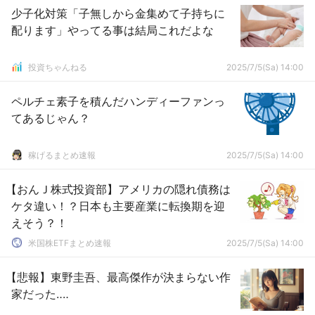
少子化対策「子無しから金集めて子持ちに
配ります」やってる事は結局これだよな
投資ちゃんねる
2025/7/5(Sa) 14:00
ペルチェ素子を積んだハンディーファンっ
てあるじゃん？
稼げるまとめ速報
2025/7/5(Sa) 14:00
【おんＪ株式投資部】アメリカの隠れ債務は
ケタ違い！？日本も主要産業に転換期を迎
えそう？！
米国株ETFまとめ速報
2025/7/5(Sa) 14:00
【悲報】東野圭吾、最高傑作が決まらない作
家だった‥‥