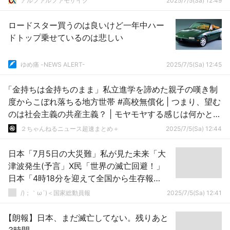
アルファルファモザイク
2025/7/5(Sa) 12:49
ロードスター買うのは良いけど一年中ハー
ドトップ乗せているのは悲しい
ゆめ痛 -NEWS ALERT-
2025/7/5(Sa) 12:45
「金持ちは金持ちのまま」私立進学を諦めた親子の嘆き制
度からこぼれ落ちる地方世帯 #高校無償化 | つまり、望む
のは社会主義の共産主義？ | モヤモヤする感じは何かと考
えてみれば
２ちゃんねるニュース超速まとめ＋
2025/7/5(Sa) 12:44
日本「7月5日の大災難」私が見た未来「大
津波発生(予言」X民「世界の滅亡回避！」
日本「4時18分を迎えて全国から生存報
告！」マスコミ「たつき諒を一斉批判！」
/)；｀ω´)＜国家総動員報
2025/7/5(Sa) 12:41
→
【朗報】日本、まだ滅亡してない。残りあと