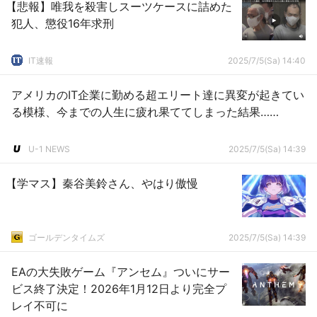
【悲報】唯我を殺害しスーツケースに詰めた
犯人、懲役16年求刑
IT速報
2025/7/5(Sa) 14:40
アメリカのIT企業に勤める超エリート達に異変が起きてい
る模様、今までの人生に疲れ果ててしまった結果……
U-1 NEWS
2025/7/5(Sa) 14:39
【学マス】秦谷美鈴さん、やはり傲慢
ゴールデンタイムズ
2025/7/5(Sa) 14:39
EAの大失敗ゲーム『アンセム』ついにサー
ビス終了決定！2026年1月12日より完全プ
レイ不可に