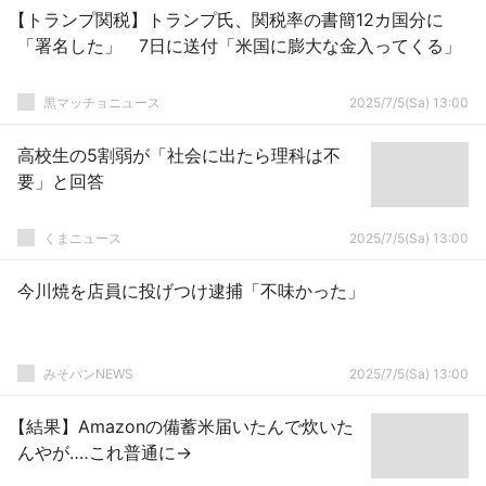
【トランプ関税】トランプ氏、関税率の書簡12カ国分に
「署名した」 7日に送付「米国に膨大な金入ってくる」
黒マッチョニュース
2025/7/5(Sa) 13:00
高校生の5割弱が「社会に出たら理科は不
要」と回答
くまニュース
2025/7/5(Sa) 13:00
今川焼を店員に投げつけ逮捕「不味かった」
みそパンNEWS
2025/7/5(Sa) 13:00
【結果】Amazonの備蓄米届いたんで炊いた
んやが‥‥これ普通に→