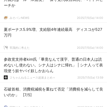
ーチか
みそパンNEWS
2025/7/5(Sa) 14:00
夏ボーナス5.9%増、支給額4年連続最高 ディスコが527
万円
常識的に考えた
2025/7/5(Sa) 14:00
参政党支持者kim氏「畢竟なんて漢字、普通の日本人は読
めないし使わない。シナ人はシナに帰れ」 | シナ人って表
現使う奴ヤバイ奴しかおらん
２ちゃんねるニュース超速まとめ＋
2025/7/5(Sa) 13:59
石破首相、消費税減税を重ねて否定「消費税を減らして良
いのか」 [7/5]