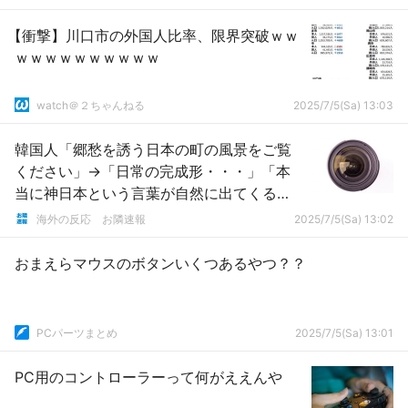
【衝撃】川口市の外国人比率、限界突破ｗｗ
ｗｗｗｗｗｗｗｗｗｗ
watch＠２ちゃんねる
2025/7/5(Sa) 13:03
韓国人「郷愁を誘う日本の町の風景をご覧
ください」→「日常の完成形・・・」「本
当に神日本という言葉が自然に出てくる
ね」
海外の反応 お隣速報
2025/7/5(Sa) 13:02
おまえらマウスのボタンいくつあるやつ？？
PCパーツまとめ
2025/7/5(Sa) 13:01
PC用のコントローラーって何がええんや