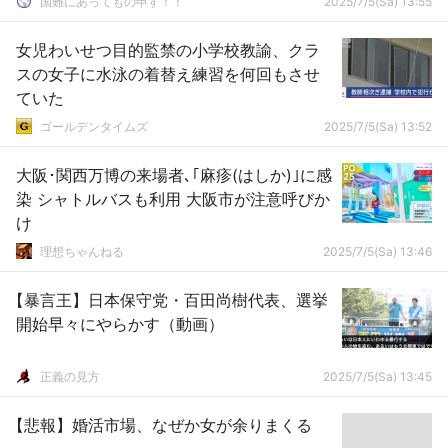
国難にあってもの申す！！
2025/7/5(Sa) 13:55
女児わいせつ目的監禁の小学校教諭、クラ
スの女子に水泳の着替え練習を何回もさせ
ていた
ゴールデンタイムズ
2025/7/5(Sa) 13:52
大阪･関西万博の来場者､｢麻疹(はしか)｣に感
染 シャトルバスも利用 大阪市が注意呼びか
け
理想ちゃんねる
2025/7/5(Sa) 13:46
【暴言王】日本保守党・百田尚樹代表、選挙
開始早々にやらかす（動画）
正義の見方
2025/7/5(Sa) 13:45
【悲報】婚活市場、なぜか女が余りまくる