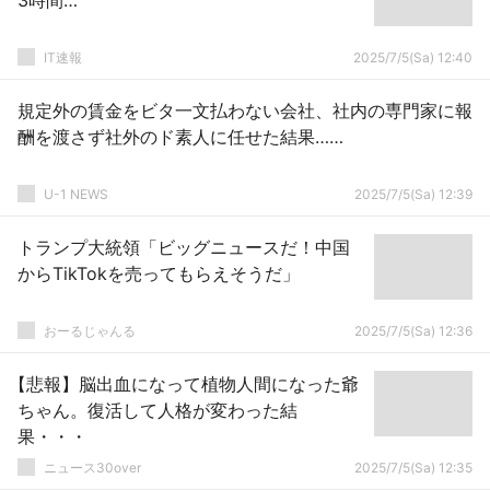
3時間…
IT速報
2025/7/5(Sa) 12:40
規定外の賃金をビタ一文払わない会社、社内の専門家に報
酬を渡さず社外のド素人に任せた結果……
U-1 NEWS
2025/7/5(Sa) 12:39
トランプ大統領「ビッグニュースだ！中国
からTikTokを売ってもらえそうだ」
おーるじゃんる
2025/7/5(Sa) 12:36
【悲報】脳出血になって植物人間になった爺
ちゃん。復活して人格が変わった結
果・・・
ニュース30over
2025/7/5(Sa) 12:35