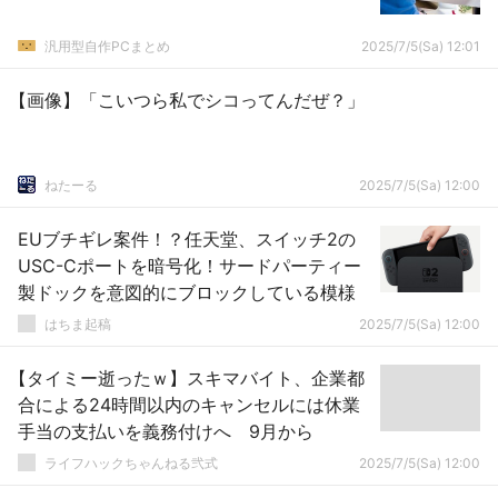
汎用型自作PCまとめ
2025/7/5(Sa) 12:01
【画像】「こいつら私でシコってんだぜ？」
ねたーる
2025/7/5(Sa) 12:00
EUブチギレ案件！？任天堂、スイッチ2の
USC-Cポートを暗号化！サードパーティー
製ドックを意図的にブロックしている模様
はちま起稿
2025/7/5(Sa) 12:00
【タイミー逝ったｗ】スキマバイト、企業都
合による24時間以内のキャンセルには休業
手当の支払いを義務付けへ 9月から
ライフハックちゃんねる弐式
2025/7/5(Sa) 12:00