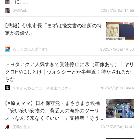
国」に……
楽韓Web
2025/7/5(Sa) 14:55
【悲報】伊東市長「まずは怪文書の出所の特
定が最優先」
もえるにほん彡(^)(^)
2025/7/5(Sa) 14:50
トヨタアクア人気すぎて受注停止に😢（画像あり） | ヤリ
クロHVにしとけ | ヴォクシーとか半年近く待たされるか
らな
２ちゃんねるニュース超速まとめ＋
2025/7/5(Sa) 14:44
【※原文ママ】日本保守党・まさきまき候補
「安い安い安物の、貧乏人の海外のツーリ
ストなんて来なくていい！」支持者「そう
だー！」＠街頭演説（動画）
正義の見方
2025/7/5(Sa) 14:41