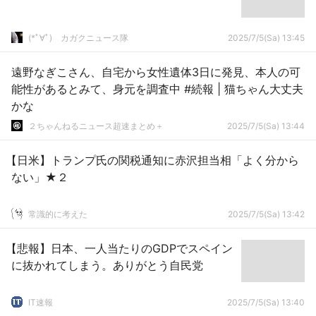
(*ﾟ∀ﾟ)ゞカガクニュース隊
2025/7/5(Sa) 13:45
遠野なぎこさん、自宅から女性遺体3日に発見、本人の可
能性があるとみて、身元を調査中 #続報 | 猫ちゃん大丈夫
かな
２ちゃんねるニュース超速まとめ＋
2025/7/5(Sa) 13:44
【日米】トランプ氏の関税通知に赤沢担当相「よく分から
ない」★２
常識的に考えた
2025/7/5(Sa) 13:42
【悲報】日本、一人当たりのGDPでスペイン
に抜かれてしまう。ありがとう自民党
IT速報
2025/7/5(Sa) 13:40