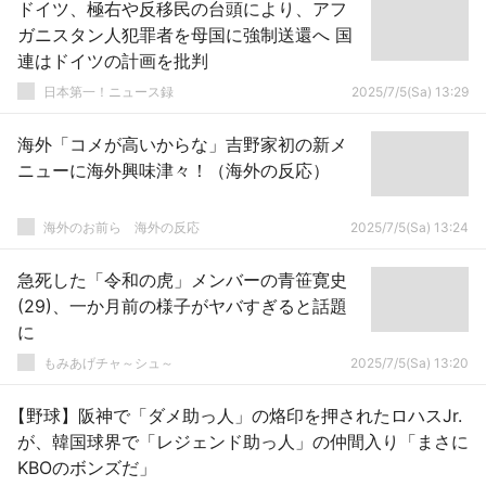
ドイツ、極右や反移民の台頭により、アフ
ガニスタン人犯罪者を母国に強制送還へ 国
連はドイツの計画を批判
日本第一！ニュース録
2025/7/5(Sa) 13:29
海外「コメが高いからな」吉野家初の新メ
ニューに海外興味津々！（海外の反応）
海外のお前ら 海外の反応
2025/7/5(Sa) 13:24
急死した「令和の虎」メンバーの青笹寛史
(29)、一か月前の様子がヤバすぎると話題
に
もみあげチャ～シュ～
2025/7/5(Sa) 13:20
【野球】阪神で「ダメ助っ人」の烙印を押されたロハスJr.
が、韓国球界で「レジェンド助っ人」の仲間入り「まさに
KBOのボンズだ」