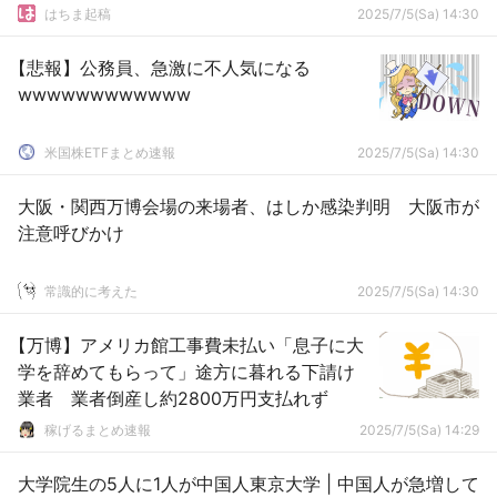
はちま起稿
2025/7/5(Sa) 14:30
【悲報】公務員、急激に不人気になる
wwwwwwwwwwww
米国株ETFまとめ速報
2025/7/5(Sa) 14:30
大阪・関西万博会場の来場者、はしか感染判明 大阪市が
注意呼びかけ
常識的に考えた
2025/7/5(Sa) 14:30
【万博】アメリカ館工事費未払い「息子に大
学を辞めてもらって」途方に暮れる下請け
業者 業者倒産し約2800万円支払れず
稼げるまとめ速報
2025/7/5(Sa) 14:29
大学院生の5人に1人が中国人東京大学 | 中国人が急増して