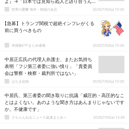
よ』→「日本では見知らぬ人と語り合うん
ですか？」
世界の憂鬱 海外・韓国の反応
2025/7/5(Sa) 13:30
【急募】トランプ関税で超絶インフレがくる
前に買うべきもの
米国株ETFまとめ速報
2025/7/5(Sa) 13:30
中居正広氏の代理人弁護士、またお気持ち
表明「フジ第三者委に強い憤り」「貴委員
会は警察・検察・裁判所ではない」
はちま起稿
2025/7/5(Sa) 13:30
中居氏、第三者委の聞き取りに抗議「威圧的・高圧的なこ
とはよくない。あのような聞き方はあんまりじゃないです
か。不健康です」
２ちゃんねるニュース超速まとめ＋
2025/7/5(Sa) 13:29