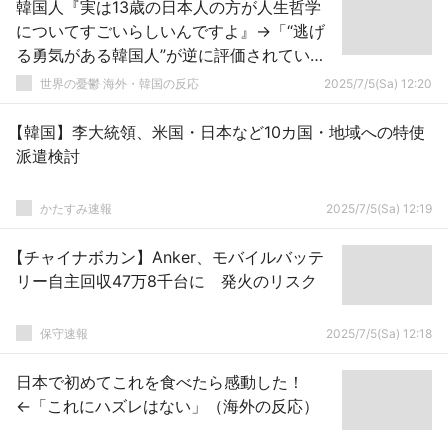
韓国人『実は13歳の日本人の方が人生哲学
についてすごいらしいんですよ』→「“逃げ
る勇気がある韓国人”が逆に評価されてい
る」
世界の憂鬱 海外・韓国の反応
2025/7/5(Sa) 12:20
【韓国】李大統領、米国・日本など10カ国・地域への特使
派遣検討
かたすみ速報
2025/7/5(Sa) 12:19
【チャイナボカン】Anker、モバイルバッテ
リー自主回収47万8千台に 発火のリスク
保守速報
2025/7/5(Sa) 12:18
日本で初めてこれを食べたら感動した！
←「これにハズレはない」（海外の反応）