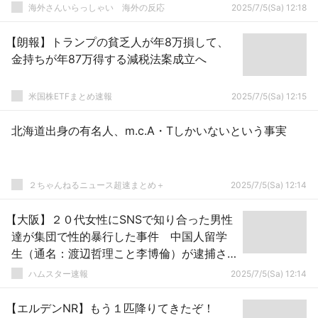
海外さんいらっしゃい 海外の反応
2025/7/5(Sa) 12:18
【朗報】トランプの貧乏人が年8万損して、
金持ちが年87万得する減税法案成立へ
米国株ETFまとめ速報
2025/7/5(Sa) 12:15
北海道出身の有名人、m.c.A・Tしかいないという事実
２ちゃんねるニュース超速まとめ＋
2025/7/5(Sa) 12:14
【大阪】２０代女性にSNSで知り合った男性
達が集団で性的暴行した事件 中国人留学
生（通名：渡辺哲理こと李博倫）が逮捕さ
れる
ハムスター速報
2025/7/5(Sa) 12:14
【エルデンNR】もう１匹降りてきたぞ！