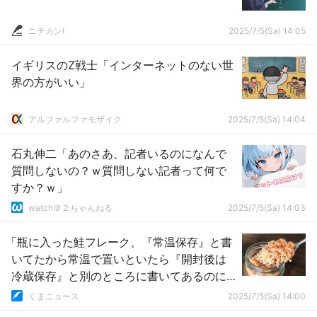
ニチカン!
2025/7/5(Sa) 14:05
イギリスのZ戦士「インターネットのない世
界の方がいい」
アルファルファモザイク
2025/7/5(Sa) 14:04
石丸伸二「あのさあ、記者いるのになんで
質問しないの？ｗ質問しない記者って何で
すか？ｗ」
watch＠２ちゃんねる
2025/7/5(Sa) 14:03
「瓶に入った鮭フレーク、『常温保存』と書
いてたから常温で置いといたら『開封後は
冷蔵保存』と別のところに書いてあるのに
気づいて泣いた」
くまニュース
2025/7/5(Sa) 14:00