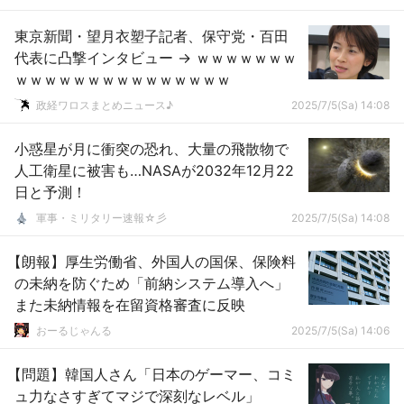
東京新聞・望月衣塑子記者、保守党・百田
代表に凸撃インタビュー → ｗｗｗｗｗｗｗ
ｗｗｗｗｗｗｗｗｗｗｗｗｗｗｗ
政経ワロスまとめニュース♪
2025/7/5(Sa) 14:08
小惑星が月に衝突の恐れ、大量の飛散物で
人工衛星に被害も…NASAが2032年12月22
日と予測！
軍事・ミリタリー速報☆彡
2025/7/5(Sa) 14:08
【朗報】厚生労働省、外国人の国保、保険料
の未納を防ぐため「前納システム導入へ」
また未納情報を在留資格審査に反映
おーるじゃんる
2025/7/5(Sa) 14:06
【問題】韓国人さん「日本のゲーマー、コミ
ュ力なさすぎてマジで深刻なレベル」