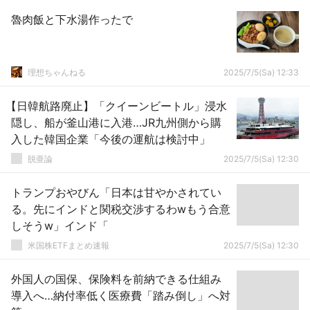
魯肉飯と下水湯作ったで
理想ちゃんねる
2025/7/5(Sa) 12:33
【日韓航路廃止】「クイーンビートル」浸水
隠し、船が釜山港に入港…JR九州側から購
入した韓国企業「今後の運航は検討中」
脱亜論
2025/7/5(Sa) 12:30
トランプおやびん「日本は甘やかされてい
る。先にインドと関税交渉するわwもう合意
しそうw」インド「
米国株ETFまとめ速報
2025/7/5(Sa) 12:30
外国人の国保、保険料を前納できる仕組み
導入へ…納付率低く医療費「踏み倒し」へ対