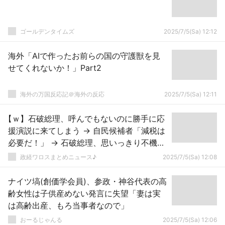
ゴールデンタイムズ
2025/7/5(Sa) 12:12
海外「AIで作ったお前らの国の守護獣を見
せてくれないか！」Part2
海外の万国反応記＠海外の反応
2025/7/5(Sa) 12:11
【ｗ】石破総理、呼んでもないのに勝手に応
援演説に来てしまう → 自民候補者「減税は
必要だ！」 → 石破総理、思いっきり不機嫌
に → ｗｗｗｗｗｗｗｗｗｗｗｗｗｗｗｗｗ
政経ワロスまとめニュース♪
2025/7/5(Sa) 12:08
ナイツ塙(創価学会員)、参政・神谷代表の高
齢女性は子供産めない発言に失望「妻は実
は高齢出産、もろ当事者なので」
おーるじゃんる
2025/7/5(Sa) 12:06