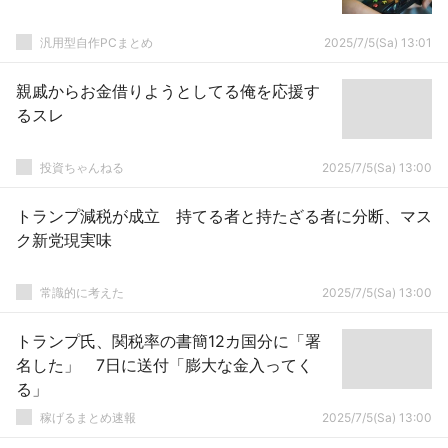
汎用型自作PCまとめ
2025/7/5(Sa) 13:01
親戚からお金借りようとしてる俺を応援す
るスレ
投資ちゃんねる
2025/7/5(Sa) 13:00
トランプ減税が成立 持てる者と持たざる者に分断、マス
ク新党現実味
常識的に考えた
2025/7/5(Sa) 13:00
トランプ氏、関税率の書簡12カ国分に「署
名した」 7日に送付「膨大な金入ってく
る」
稼げるまとめ速報
2025/7/5(Sa) 13:00