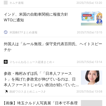
キムチ速報
2025/7/5(Sa) 13:20
インド、米国の自動車関税に報復方針
WTOに通知
米国株ETFまとめ速報
2025/7/5(Sa) 13:15
外国人は「ルール無視」保守党代表百田氏、ヘイトスピー
チか
２ちゃんねるニュース超速まとめ＋
2025/7/5(Sa) 13:14
参政・梅村みずほ氏「「日本人ファース
ト」を掲げた参政党が伸びているのは、日
本人ファーストじゃない政治が続いていた
ことの証左！」ｗｗｗｗｗｗｗｗｗｗｗｗ
政経ワロスまとめニュース♪
2025/7/5(Sa) 13:08
ｗ
【画像】埼玉クルド人写真展「日本で不条理