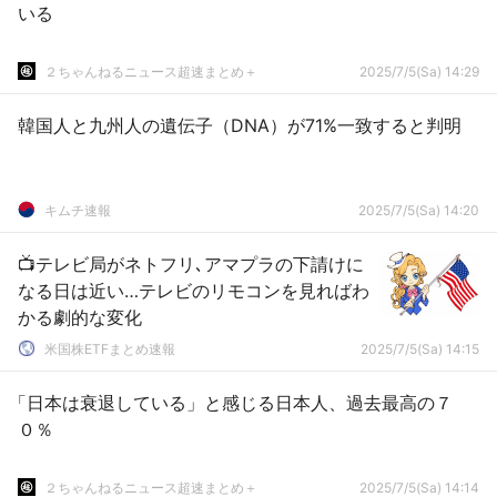
いる
２ちゃんねるニュース超速まとめ＋
2025/7/5(Sa) 14:29
韓国人と九州人の遺伝子（DNA）が71%一致すると判明
キムチ速報
2025/7/5(Sa) 14:20
📺テレビ局がネトフリ､アマプラの下請けに
なる日は近い…テレビのリモコンを見ればわ
かる劇的な変化
米国株ETFまとめ速報
2025/7/5(Sa) 14:15
「日本は衰退している」と感じる日本人、過去最高の７
０％
２ちゃんねるニュース超速まとめ＋
2025/7/5(Sa) 14:14