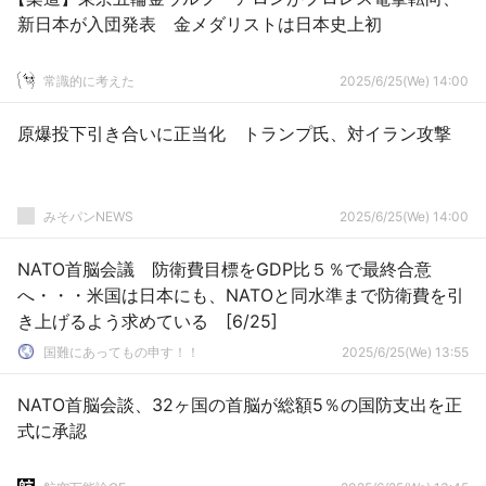
新日本が入団発表 金メダリストは日本史上初
常識的に考えた
2025/6/25(We) 14:00
原爆投下引き合いに正当化 トランプ氏、対イラン攻撃
みそパンNEWS
2025/6/25(We) 14:00
NATO首脳会議 防衛費目標をGDP比５％で最終合意
へ・・・米国は日本にも、NATOと同水準まで防衛費を引
き上げるよう求めている [6/25]
国難にあってもの申す！！
2025/6/25(We) 13:55
NATO首脳会談、32ヶ国の首脳が総額5％の国防支出を正
式に承認