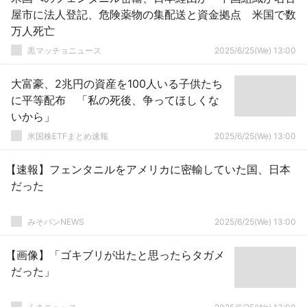
屋市に法人登記、危険薬物の集配送と資金拠点 米国で数
万人死亡
黒マッチョニュース
2025/6/25(We) 13:00
大富豪、2兆円の資産を100人いる子供たち
に平等配布 「私の死後、争ってほしくな
いから」
米国株ETFまとめ速報
2025/6/25(We) 13:00
【速報】フェンタニルをアメリカに密輸していた国、日本
だった
みそパンNEWS
2025/6/25(We) 13:00
【画像】「ゴキブリが出たと思ったらタガメ
だった」