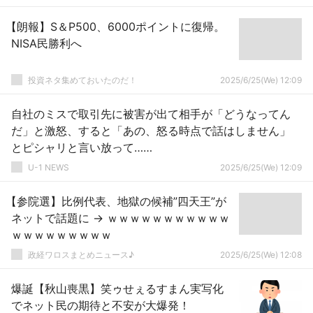
【朗報】S＆P500、6000ポイントに復帰。
NISA民勝利へ
投資ネタ集めておいたのだ！
2025/6/25(We) 12:09
自社のミスで取引先に被害が出て相手が「どうなってん
だ」と激怒、すると「あの、怒る時点で話はしません」
とピシャリと言い放って……
U-1 NEWS
2025/6/25(We) 12:09
【参院選】比例代表、地獄の候補”四天王”が
ネットで話題に → ｗｗｗｗｗｗｗｗｗｗｗ
ｗｗｗｗｗｗｗｗｗ
政経ワロスまとめニュース♪
2025/6/25(We) 12:08
爆誕【秋山喪黒】笑ゥせぇるすまん実写化
でネット民の期待と不安が大爆発！