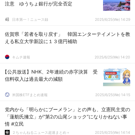
注意 ゆうちょ銀行が完全否定
日本第一！ニュース録
2025/6/25(We) 14:29
佐賀県「若者を取り戻す」 韓国エンターテイメントを教
える私立大学新設に１３億円補助
キムチ速報
2025/6/25(We) 14:20
【公共放送】NHK、2年連続の赤字決算 受
信料収入は過去最大の減額
米国株ETFまとめ速報
2025/6/25(We) 14:15
党内から「明らかにブーメラン」との声も、立憲民主党の
「蓮舫氏擁立」が“第2の山尾ショック”になりかねない事
情 #立民
２ちゃんねるニュース超速まとめ＋
2025/6/25(We) 14:14