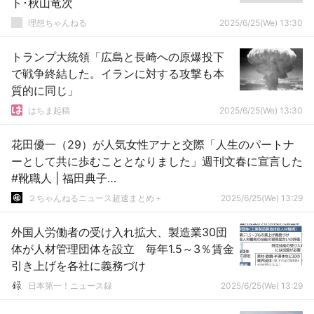
ト･秋山竜次
理想ちゃんねる
2025/6/25(We) 13:30
トランプ大統領「広島と長崎への原爆投下
で戦争終結した。イランに対する攻撃も本
質的に同じ」
はちま起稿
2025/6/25(We) 13:30
花田優一（29）が人気女性アナと交際「人生のパートナ
ーとして共に歩むこととなりました」週刊文春に宣言した
#靴職人 | 福田典子…
２ちゃんねるニュース超速まとめ＋
2025/6/25(We) 13:29
外国人労働者の受け入れ拡大、製造業30団
体が人材管理団体を設立 毎年1.5～3％賃金
引き上げを各社に義務づけ
日本第一！ニュース録
2025/6/25(We) 13:29