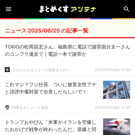
ニュース 2025/06/25 の記事一覧
TOKIOの松岡昌宏さん、福島県に電話で謝罪国分太一さん
のコンプラ違反で | 電話一本で謝罪か
２ちゃんねるニュース超速まとめ＋
2025/6/25(We) 14:59
これマジ？フジ社長、ついに被害女性アナ
と誹謗中傷対策で合意したらしいで！
時事ネタニュース速報
2025/6/25(We) 14:58
トランプおやびん「米軍がイランを空爆し
たおかげで戦争が終わったんだ。原爆と同