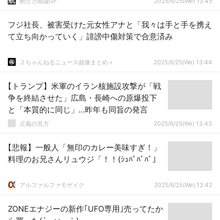
航空万能論GF
2025/6/25(We) 13:45
フジ社長、被害受けた元女性アナと「我々は手と手を携え
て立ち向かっていく」誹謗中傷対策で合意済み
２ちゃんねるニュース超速まとめ＋
2025/6/25(We) 13:44
【トランプ】米軍のイラン核施設攻撃が「戦
争を終結させた」広島・長崎への原爆投下
と「本質的に同じ」…昨年も同旨の発言
正義の見方
2025/6/25(We) 13:43
【悲報】一般人「無印のカレー美味すぎ！」
料理のお兄さんリュウジ「！！(ｼｭﾊﾞﾊﾞﾊﾞ」
アルファルファモザイク
2025/6/25(We) 13:42
ZONEエナジーの新作｢UFO専用｣売ってたか