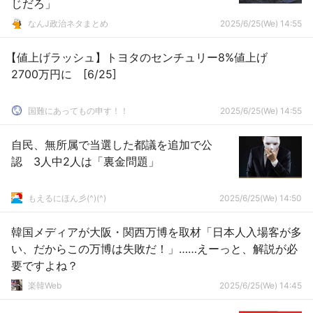
じだろ」
なんJ政治ネタまとめ
2025/6/25(We) 14:55
【値上げラッシュ】トヨタのセンチュリー8%値上げ
2700万円に [6/25]
国難にあってもの申す！！
2025/6/25(We) 14:55
自民、無所属で当選した都議を追加で公
認 3人中2人は「裏金問題」
もえるにほん彡(^)(^)
2025/6/25(We) 14:50
韓国メディアが大阪・関西万博を取材「日本人入場客が多
い、だからこの万博は失敗だ！」……えーっと、解説が必
要ですよね？
楽韓Web
2025/6/25(We) 14:45