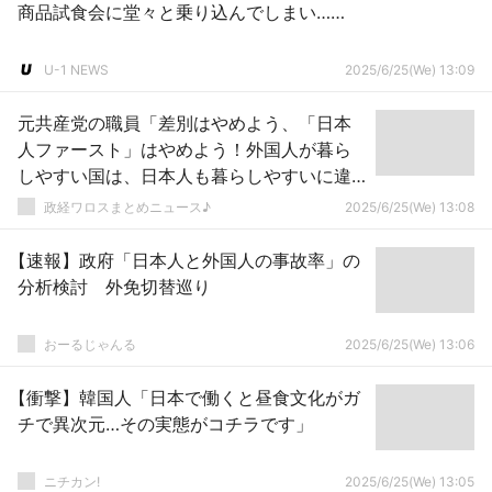
商品試食会に堂々と乗り込んでしまい……
U-1 NEWS
2025/6/25(We) 13:09
元共産党の職員「差別はやめよう、「日本
人ファースト」はやめよう！外国人が暮ら
しやすい国は、日本人も暮らしやすいに違
いない！事実を見よう！」ｗｗｗｗｗｗｗ
政経ワロスまとめニュース♪
2025/6/25(We) 13:08
ｗｗｗｗｗｗ
【速報】政府「日本人と外国人の事故率」の
分析検討 外免切替巡り
おーるじゃんる
2025/6/25(We) 13:06
【衝撃】韓国人「日本で働くと昼食文化がガ
チで異次元…その実態がコチラです」
ニチカン!
2025/6/25(We) 13:05