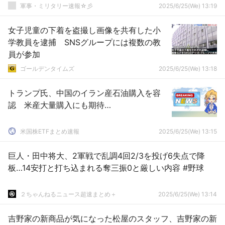
軍事・ミリタリー速報☆彡
2025/6/25(We) 13:19
女子児童の下着を盗撮し画像を共有した小
学教員を逮捕 SNSグループには複数の教
員が参加
ゴールデンタイムズ
2025/6/25(We) 13:18
トランプ氏、中国のイラン産石油購入を容
認 米産大量購入にも期待…
米国株ETFまとめ速報
2025/6/25(We) 13:15
巨人・田中将大、2軍戦で乱調4回2/3を投げ6失点で降
板…14安打と打ち込まれる奪三振0と厳しい内容 #野球
２ちゃんねるニュース超速まとめ＋
2025/6/25(We) 13:14
吉野家の新商品が気になった松屋のスタッフ、吉野家の新