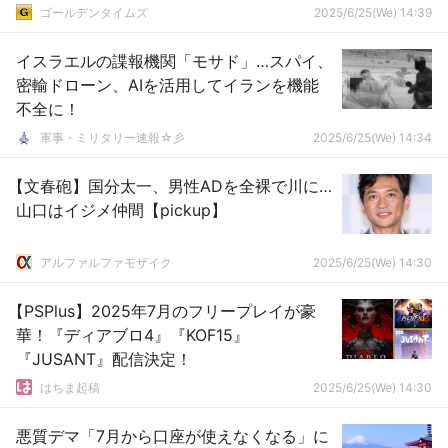
ゴールデンタイムズ
2025/6/25(We) 14:39
イスラエルの諜報機関「モサド」…スパイ、
密輸ドローン、AIを活用してイランを機能
不全に！
軍事・ミリタリー速報☆彡
2025/6/25(We) 14:34
【文春砲】国分太一、男性ADを全裸で川に…
山口はイジメ仲間【pickup】
アルファルファモザイク
2025/6/25(We) 14:30
【PSPlus】2025年7月のフリープレイが豪
華！『ディアブロ4』『KOF15』
『JUSANT』配信決定！
はちま起稿
2025/6/25(We) 14:30
悪質デマ「7月から口座が使えなくなる」に