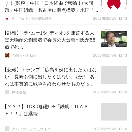
す！(関税」中国「日本経由で密輸！(大問
題」中国組織「名古屋に拠点構築」米国「ﾌ
ｪﾝﾆﾀﾙ過剰摂取で数万人死亡(社会問題」→
/)；｀ω´)＜国家総動員報
2025/6/25(We) 12:13
【訃報】｢ラ･ムー｣や｢ディオ｣を運営する大
黒天物産の創業者で会長の大賀昭司氏が68
歳で死去
理想ちゃんねる
2025/6/25(We) 12:13
【悲報】トランプ「広島を例に出したくはな
い。長崎も例に出したくはない。だが、あ
れは本質的に戦争を終わらせたものだっ
た」
保守速報
2025/6/25(We) 12:10
【？？？】TOKIO解散 →「鉄腕！ＤＡＳ
Ｈ！！」は継続
アルファルファモザイク
2025/6/25(We) 12:10