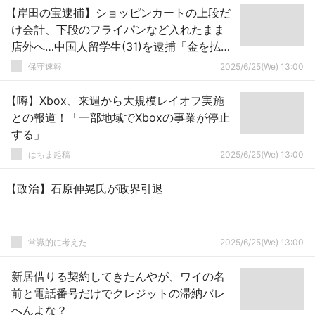
【岸田の宝逮捕】ショッピンカートの上段だ
け会計、下段のフライパンなど入れたまま
店外へ…中国人留学生(31)を逮捕「金を払い
忘れただけ」と供述 未会計20点以上を所
保守速報
2025/6/25(We) 13:00
持 北海道
【噂】Xbox、来週から大規模レイオフ実施
との報道！「一部地域でXboxの事業が停止
する」
はちま起稿
2025/6/25(We) 13:00
【政治】石原伸晃氏が政界引退
常識的に考えた
2025/6/25(We) 13:00
新居借りる契約してきたんやが、ワイの名
前と電話番号だけでクレジットの滞納バレ
へんよな？