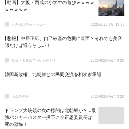
【動画】大阪・西成の小学生の遊びｗｗｗｗ
ｗｗｗｗｗ
もみあげチャ～シュ～
2025/6/25(We) 13:25
【悲報】中居正広、自己破産の危機に直面？それでも美容
師だけは通うらしい！
投資ネタ集めておいたのだ！
2025/6/25(We) 13:20
韓国新政権、北朝鮮との民間交流を相次ぎ承認
キムチ速報
2025/6/25(We) 13:20
トランプ大統領の次の標的は北朝鮮か？…最
強バンカーバスター投下に金正恩委員長は
死の恐怖！