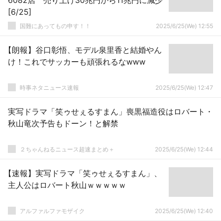
6082店 売り上げ30兆円から11兆円に減少
[6/25]
国難にあってもの申す！！
2025/6/25(We) 12:55
【朗報】谷口彰悟、モデル泉里香と結婚やん
け！これでサッカーも頑張れるなwww
時事ネタニュース速報
2025/6/25(We) 12:47
実写ドラマ「笑ゥせぇるすまん」喪黒福造役はロバート・
秋山竜次予告もドーン！と解禁
２ちゃんねるニュース超速まとめ＋
2025/6/25(We) 12:44
【速報】実写ドラマ「笑ゥせぇるすまん」、
主人公はロバート秋山ｗｗｗｗｗ
アルファルファモザイク
2025/6/25(We) 12:40