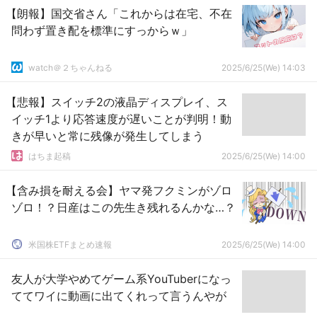
【朗報】国交省さん「これからは在宅、不在
問わず置き配を標準にすっからｗ」
watch＠２ちゃんねる
2025/6/25(We) 14:03
【悲報】スイッチ2の液晶ディスプレイ、ス
イッチ1より応答速度が遅いことが判明！動
きが早いと常に残像が発生してしまう
はちま起稿
2025/6/25(We) 14:00
【含み損を耐える会】ヤマ発フクミンがゾロ
ゾロ！？日産はこの先生き残れるんかな…？
米国株ETFまとめ速報
2025/6/25(We) 14:00
友人が大学やめてゲーム系YouTuberになっ
ててワイに動画に出てくれって言うんやが