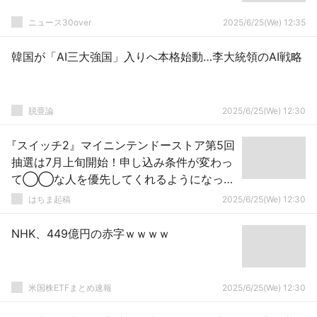
ニュース30over
2025/6/25(We) 12:35
韓国が「AI三大強国」入りへ本格始動…李大統領のAI戦略
脱亜論
2025/6/25(We) 12:30
『スイッチ2』マイニンテンドーストア第5回
抽選は7月上旬開始！申し込み条件が変わっ
て◯◯な人を優先してくれるようになった
ぞ！！！
はちま起稿
2025/6/25(We) 12:30
NHK、449億円の赤字ｗｗｗｗ
米国株ETFまとめ速報
2025/6/25(We) 12:30