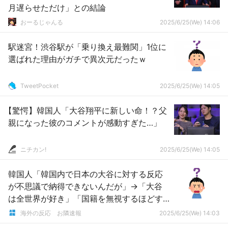
月遅らせただけ」との結論
おーるじゃんる
2025/6/25(We) 14:06
駅迷宮！渋谷駅が「乗り換え最難関」1位に
選ばれた理由がガチで異次元だったｗ
TweetPocket
2025/6/25(We) 14:05
【驚愕】韓国人「大谷翔平に新しい命！？父
親になった彼のコメントが感動すぎた…」
ニチカン!
2025/6/25(We) 14:05
韓国人「韓国内で日本の大谷に対する反応
が不思議で納得できないんだが」→「大谷
は全世界が好き」「国籍を無視するほどす
べてが完璧だから」「大谷はリスペクトし
海外の反応 お隣速報
2025/6/25(We) 14:03
なければならない」