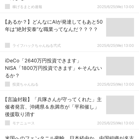
稼げるまとめ速報
2025/6/25(We) 13:00
【あるか？】どんなにAIが発達してもあと50
年は“絶対安泰”な職業ってなんだ？？？？
ライフハックちゃんねる弐式
2025/6/25(We) 13:00
iDeCo「2640万円投資できます」
NISA「1800万円投資できます」←そんない
るか？
投資ちゃんねる
2025/6/25(We) 13:00
【言論封殺】「兵隊さんが守ってくれた」主
催者発言、沖縄県＆糸満市が「平和催し」
後援取り消す
モナニュース
2025/6/25(We) 13:00
米国へのフェンタニル密輸、日本経由か 中国組織が名古