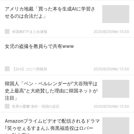
アメリカ地裁「買った本を生成AIに学習さ
せるのは合法だよ」
米国株ETFまとめ速報
2025/6/25(We) 13:30
女児の盗撮を教員らで共有www
【2ch】コピペ情報局
2025/6/25(We) 13:30
韓国人「ベン・ベルレンダーが“大谷翔平は
史上最高”と大絶賛した理由に韓国ネットが
注目」
世界の憂鬱 海外・韓国の反応
2025/6/25(We) 13:30
Amazonプライムビデオで配信されるドラマ
｢笑ゥせぇるすまん｣､喪黒福造役はロバー