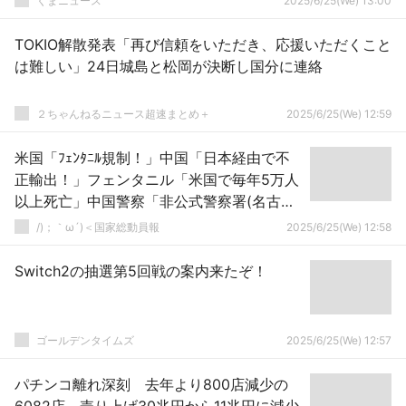
くまニュース
2025/6/25(We) 13:00
TOKIO解散発表「再び信頼をいただき、応援いただくこと
は難しい」24日城島と松岡が決断し国分に連絡
２ちゃんねるニュース超速まとめ＋
2025/6/25(We) 12:59
米国「ﾌｪﾝﾀﾆﾙ規制！」中国「日本経由で不
正輸出！」フェンタニル「米国で毎年5万人
以上死亡」中国警察「非公式警察署(名古
屋」中国組織「名古屋に密輸拠点構築」→
/)；｀ω´)＜国家総動員報
2025/6/25(We) 12:58
Switch2の抽選第5回戦の案内来たぞ！
ゴールデンタイムズ
2025/6/25(We) 12:57
パチンコ離れ深刻 去年より800店減少の