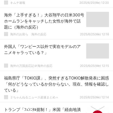
キムチ速報
2025/6/25(We) 12:20
海外「上手すぎる！」大谷翔平の日米300号
ホームランをキャッチした女性が海外で話
題に（海外の反応）
海外のお前ら 海外の反応
2025/6/25(We) 12:16
外国人「ワンピース以外で実在モデルのア
ニメキャラっている？」
海外の万国反応記＠海外の反応
2025/6/25(We) 12:15
福島県庁「TOKIO課」、突然すぎるTOKIO解散発表に困惑
「何がどうなっているか分からない。現在、情報を確認し
ている」
２ちゃんねるニュース超速まとめ＋
2025/6/25(We) 12:14
トランプ「ﾌｪﾝﾆﾀﾙ規制！」米国「経由地潰