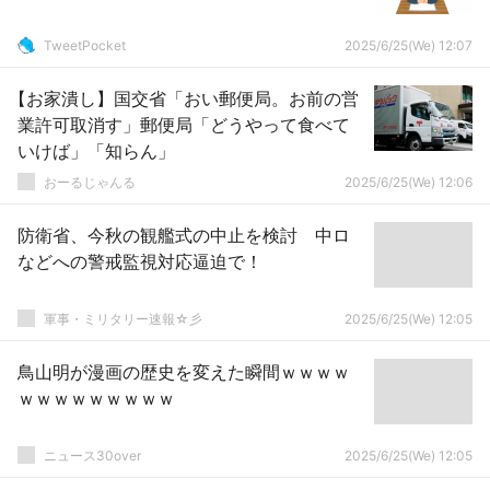
TweetPocket
2025/6/25(We) 12:07
【お家潰し】国交省「おい郵便局。お前の営
業許可取消す」郵便局「どうやって食べて
いけば」「知らん」
おーるじゃんる
2025/6/25(We) 12:06
防衛省、今秋の観艦式の中止を検討 中ロ
などへの警戒監視対応逼迫で！
軍事・ミリタリー速報☆彡
2025/6/25(We) 12:05
鳥山明が漫画の歴史を変えた瞬間ｗｗｗｗ
ｗｗｗｗｗｗｗｗｗ
ニュース30over
2025/6/25(We) 12:05