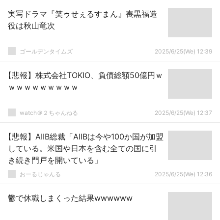
実写ドラマ『笑ゥせぇるすまん』喪黒福造
役は秋山竜次
ゴールデンタイムズ
2025/6/25(We) 12:39
【悲報】株式会社TOKIO、負債総額50億円ｗ
ｗｗｗｗｗｗｗｗｗ
watch＠２ちゃんねる
2025/6/25(We) 12:37
【悲報】AIIB総裁「AIIBは今や100か国が加盟
している。米国や日本を含む全ての国に引
き続き門戸を開いている」
おーるじゃんる
2025/6/25(We) 12:36
鬱で休職しまくった結果wwwwww