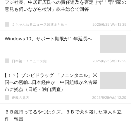
フジ社長、中居正広氏への責任追及を否定せず「専門家の
意見も伺いながら検討」株主総会で回答
２ちゃんねるニュース超速まとめ＋
2025/6/25(We) 12:29
Windows 10、サポート期限が１年延長へ
日本第一！ニュース録
2025/6/25(We) 12:29
【！？】ゾンビドラッグ 「フェンタニル」米
国への密輸…日本経由か 中国組織が名古屋
市に拠点（日経・独自調査）
正義の見方
2025/6/25(We) 12:20
ＢＢ銃持ってるやつはクズ。ＢＢで犬を殺した軍人を立
件 韓国