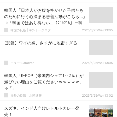
韓国人「日本人がお腹を空かせた子供たち
のために行う心温まる慈善活動がこちら…」
→「韓国ではあり得ない…（ﾌﾞﾙﾌﾞﾙ」＝韓国
の反応
韓国の反応 | 海外トークログ
2025/6/25(We) 13:05
【悲報】ワイの嫁、さすがに地雷すぎる
ニュース30over
2025/6/25(We) 13:05
韓国人「K-POP（米国内シェア1～2％）が
滅びない理由をご覧くださいｗｗｗｗｗ」
→「」
海外の反応 お隣速報
2025/6/25(We) 13:02
スズキ、インド人向けレトルトカレー発
売！