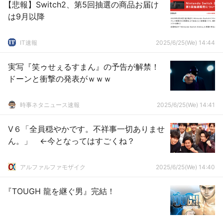
【悲報】Switch2、第5回抽選の商品お届け
は9月以降
IT速報
2025/6/25(We) 14:44
実写『笑ゥせぇるすまん』の予告が解禁！
ドーンと衝撃の発表がｗｗｗ
時事ネタニュース速報
2025/6/25(We) 14:41
V６「全員穏やかです。不祥事一切ありませ
ん。」 ←今となってはすごくね？
アルファルファモザイク
2025/6/25(We) 14:40
『TOUGH 龍を継ぐ男』完結！