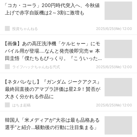
「コカ・コーラ」200円時代突入へ、今秋値
上げで赤字自販機は2～3割に激増も
投資ちゃんねる
2025/6/25(We) 12:00
【画像】あの高圧洗浄機「ケルヒャー」にモ
バイル用が登場‥‥なんと発売後即完売ｗ 本
田圭悟「僕たちもびっくり。『こういった
のが欲しかった』というメールがすごい」
ライフハックちゃんねる弐式
2025/6/25(We) 12:00
【ネタバレなし】『ガンダム ジークアクス』
最終回直後のアマプラ評価は星2.9！賛否が
大きく分かれる作品に
はちま起稿
2025/6/25(We) 12:00
韓国人「米メディアが“大谷は最も品格ある
選手”と紹介…騒動後の行動に注目集まる」