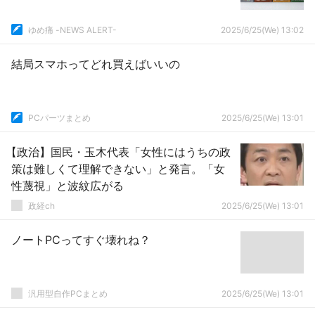
ゆめ痛 -NEWS ALERT-
2025/6/25(We) 13:02
結局スマホってどれ買えばいいの
PCパーツまとめ
2025/6/25(We) 13:01
【政治】国民・玉木代表「女性にはうちの政
策は難しくて理解できない」と発言。「女
性蔑視」と波紋広がる
政経ch
2025/6/25(We) 13:01
ノートPCってすぐ壊れね？
汎用型自作PCまとめ
2025/6/25(We) 13:01