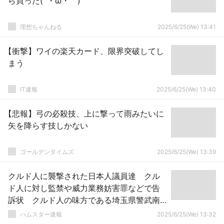
ら買った(´・ω・｀)
理想ちゃんねる
2025/6/25(We) 13:41
【衝撃】ワイの楽天カード、限界突破してし
まう
IT速報
2025/6/25(We) 13:40
【悲報】弓の必殺技、上に撃って雨みたいに
矢を降らす技しかない
ゴールデンタイムズ
2025/6/25(We) 13:39
クルド人に襲撃された日本人議員達 クル
ド人に対し監禁や威力業務妨害罪などで告
訴状 クルド人の味方である埼玉県警武南
署「・・・」
ハムスター速報
2025/6/25(We) 13:32