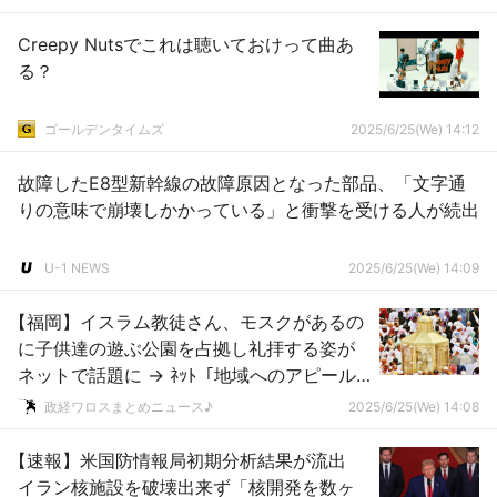
Creepy Nutsでこれは聴いておけって曲あ
る？
ゴールデンタイムズ
2025/6/25(We) 14:12
故障したE8型新幹線の故障原因となった部品、「文字通
りの意味で崩壊しかかっている」と衝撃を受ける人が続出
U-1 NEWS
2025/6/25(We) 14:09
【福岡】イスラム教徒さん、モスクがあるの
に子供達の遊ぶ公園を占拠し礼拝する姿が
ネットで話題に → ﾈｯﾄ「地域へのアピール
のため？」
政経ワロスまとめニュース♪
2025/6/25(We) 14:08
【速報】米国防情報局初期分析結果が流出
イラン核施設を破壊出来ず「核開発を数ヶ