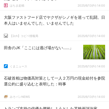
はちま起稿
2025/6/13(Fr) 14:00
大阪ファストフード店でヤクザがシノギを巡って乱闘。日
本人はいませんでした、いませんでした
【2ch】コピペ情報局
2025/6/13(Fr) 14:00
田舎のJK「ここには逃げ場がない……」
くまニュース
2025/6/13(Fr) 14:00
石破首相は物価高対策として一人２万円の現金給付を参院
選公約に盛り込むと表明した：時事
みそパンNEWS
2025/6/13(Fr) 14:00
トランプ支持の俳優を揶揄しようとした某映画評論家、