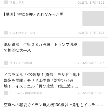
正義の見方
2025/6/13(Fr) 12:25
【動画】性欲を抑えきれなかった男
もみあげチャ～シュ～
2025/6/13(Fr) 12:25
低所得層、年収２３万円減 トランプ減税
で格差拡大―米
稼げるまとめ速報
2025/6/13(Fr) 12:16
イスラエル「ｲﾗﾝ攻撃！(奇襲」モサド「地上
部隊を展開」モサド工作員「対空ｼｽﾃﾑ破
壊！」イスラエル「再び攻撃！(第二波」ハ
メネイ師「ｲｽﾗｴﾙは厳しい罰を受ける」→
/)；｀ω´)＜国家総動員報
2025/6/13(Fr) 12:15
空爆への報復でイラン無人機100機以上発射もイスラエル