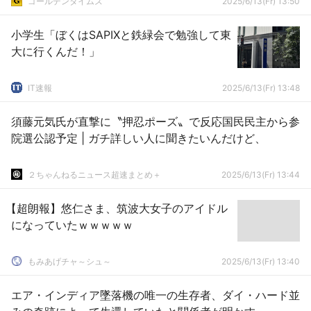
ゴールデンタイムズ
2025/6/13(Fr) 13:50
小学生「ぼくはSAPIXと鉄緑会で勉強して東
大に行くんだ！」
IT速報
2025/6/13(Fr) 13:48
須藤元気氏が直撃に〝押忍ポーズ〟で反応国民民主から参
院選公認予定 | ガチ詳しい人に聞きたいんだけど、
２ちゃんねるニュース超速まとめ＋
2025/6/13(Fr) 13:44
【超朗報】悠仁さま、筑波大女子のアイドル
になっていたｗｗｗｗｗ
もみあげチャ～シュ～
2025/6/13(Fr) 13:40
エア・インディア墜落機の唯一の生存者、ダイ・ハード並