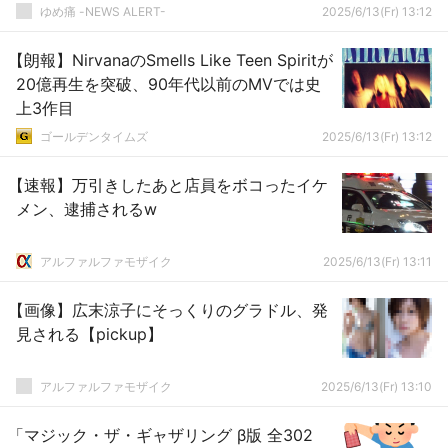
ゆめ痛 -NEWS ALERT-
2025/6/13(Fr) 13:12
【朗報】NirvanaのSmells Like Teen Spiritが
20億再生を突破、90年代以前のMVでは史
上3作目
ゴールデンタイムズ
2025/6/13(Fr) 13:12
【速報】万引きしたあと店員をボコったイケ
メン、逮捕されるw
アルファルファモザイク
2025/6/13(Fr) 13:11
【画像】広末涼子にそっくりのグラドル、発
見される【pickup】
アルファルファモザイク
2025/6/13(Fr) 13:10
「マジック・ザ・ギャザリング β版 全302