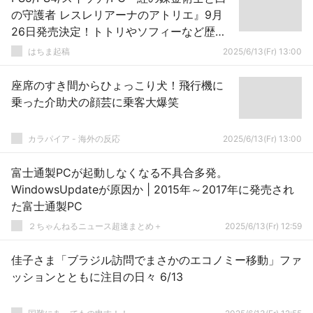
の守護者 レスレリアーナのアトリエ』9月
26日発売決定！トトリやソフィーなど歴代
キャラも登場！
はちま起稿
2025/6/13(Fr) 13:00
座席のすき間からひょっこり犬！飛行機に
乗った介助犬の顔芸に乗客大爆笑
カラパイア - 海外の反応
2025/6/13(Fr) 13:00
富士通製PCが起動しなくなる不具合多発。
WindowsUpdateが原因か | 2015年～2017年に発売され
た富士通製PC
２ちゃんねるニュース超速まとめ＋
2025/6/13(Fr) 12:59
佳子さま「ブラジル訪問でまさかのエコノミー移動」ファ
ッションとともに注目の日々 6/13