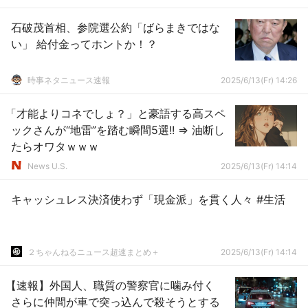
石破茂首相、参院選公約「ばらまきではな
い」 給付金ってホントか！？
時事ネタニュース速報
2025/6/13(Fr) 14:26
「才能よりコネでしょ？」と豪語する高スペ
ックさんが“地雷”を踏む瞬間5選!! ⇒ 油断し
たらオワタｗｗｗ
News U.S.
2025/6/13(Fr) 14:14
キャッシュレス決済使わず「現金派」を貫く人々 #生活
２ちゃんねるニュース超速まとめ＋
2025/6/13(Fr) 14:14
【速報】外国人、職質の警察官に噛み付く
さらに仲間が車で突っ込んで殺そうとする