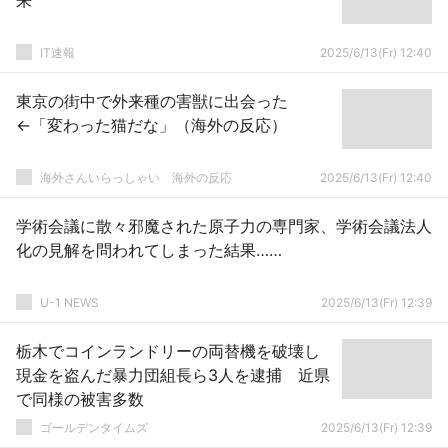
来
IT速報
2025/6/13(Fr) 12:40
東京の街中で外来種の害獣に出会った
←「変わった猫だな」（海外の反応）
海外さんいらっしゃい 海外の反応
2025/6/13(Fr) 12:40
学術会議に散々邪魔された原子力の専門家、学術会議法人
化の見解を問われてしまった結果……
U-1 NEWS
2025/6/13(Fr) 12:39
栃木でコインランドリーの両替機を破壊し
現金を盗んだ暴力団組長ら3人を逮捕 近県
で同様の被害多数
ゴールデンタイムズ
2025/6/13(Fr) 12:39