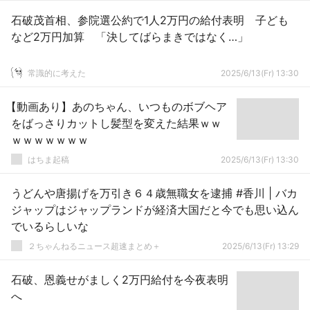
石破茂首相、参院選公約で1人2万円の給付表明 子ども
など2万円加算 「決してばらまきではなく…」
常識的に考えた
2025/6/13(Fr) 13:30
【動画あり】あのちゃん、いつものボブヘア
をばっさりカットし髪型を変えた結果ｗｗ
ｗｗｗｗｗｗｗ
はちま起稿
2025/6/13(Fr) 13:30
うどんや唐揚げを万引き６４歳無職女を逮捕 #香川 | バカ
ジャップはジャップランドが経済大国だと今でも思い込ん
でいるらしいな
２ちゃんねるニュース超速まとめ＋
2025/6/13(Fr) 13:29
石破、恩義せがましく2万円給付を今夜表明
へ