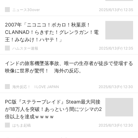
ニュース30over
2025/6/13(Fr) 12:35
2007年「ニコニコ！ボカロ！秋葉原！
CLANNAD！らきすた！グレンラガン！電
王！みなみけ！ハヤテ！」
ハムスター速報
2025/6/13(Fr) 12:35
インドの旅客機墜落事故、唯一の生存者が徒歩で登場する
映像に世界が驚愕！ 海外の反応。
海外反応！ I LOVE JAPAN
2025/6/13(Fr) 12:30
PC版『ステラーブレイド』Steam最大同接
が18万人を突破！あっという間にツシマの2
倍以上を達成ｗｗｗｗ
はちま起稿
2025/6/13(Fr) 12:30