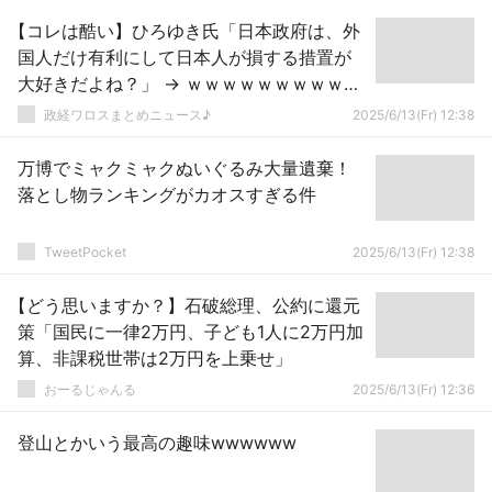
【コレは酷い】ひろゆき氏「日本政府は、外
国人だけ有利にして日本人が損する措置が
大好きだよね？」 → ｗｗｗｗｗｗｗｗｗｗ
ｗｗｗｗｗｗｗｗｗ
政経ワロスまとめニュース♪
2025/6/13(Fr) 12:38
万博でミャクミャクぬいぐるみ大量遺棄！
落とし物ランキングがカオスすぎる件
TweetPocket
2025/6/13(Fr) 12:38
【どう思いますか？】石破総理、公約に還元
策「国民に一律2万円、子ども1人に2万円加
算、非課税世帯は2万円を上乗せ」
おーるじゃんる
2025/6/13(Fr) 12:36
登山とかいう最高の趣味wwwwww