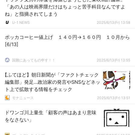
「あの人は映画界隈だけはちょっと苦手科目なんですよ
ね」と指摘されてしまう
U-1 NEWS
2025/6/13(Fr) 13:58
ポッカコーヒー値上げ １４０円→１６０円 １０月から
[6/13]
国難にあってもの申す！！
2025/6/13(Fr) 13:55
【ふてほど】朝日新聞が「ファクトチェック
編集部」発足…政治家の発言やSNSなどネッ
ト上で拡散する情報をチェック
モナニュース
2025/6/13(Fr) 13:51
ドワンゴ川上量生「顧客の声はあまり意味
をなさない」