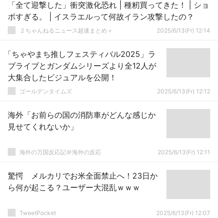
「全て迎撃した」衝突激化恐れ | 種籾買ってきた！ | ショ
ボすぎる。 | イスラエルって何故イラン攻撃したの？
２ちゃんねるニュース超速まとめ＋
2025/6/13(Fr) 12:14
「ちゃやまち推しフェスティバル2025」ラ
ブライブとガンダムシリーズより全12人が
大集合したビジュアルを公開！
ゴールデンタイムズ
2025/6/13(Fr) 12:12
海外「お前らの国の消防車がどんな感じか
見せてくれないか」
海外の万国反応記＠海外の反応
2025/6/13(Fr) 12:11
驚愕 メルカリでお米全面禁止へ！23日か
ら何が起こる？ユーザー大混乱ｗｗｗ
TweetPocket
2025/6/13(Fr) 12:07