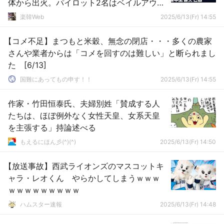
体から出火。パイロット2名はベイルアウト
で無事
楽韓Web
2025/6/13(Fr) 14:55
【コメ不足】まつもと米穀、無念の閉店・・・多くの農家
さんや業者からは「コメを回すのは難しい」と断られまし
た [6/13]
国難にあってもの申す！！
2025/6/13(Fr) 14:55
作家・竹田恒泰氏、夫婦別姓「賛成する人
たちは、ほぼ例外なく女性天皇、女系天皇
を主張する」持論述べる
もえるにほん彡(^)(^)
2025/6/13(Fr) 14:50
【放送事故】西武ライオンズのマスコットキ
ャラ・レオくん やらかしてしまうｗｗｗ
ｗｗｗｗｗｗｗｗｗ
ハムスター速報
2025/6/13(Fr) 14:48