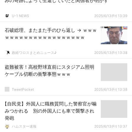
みの奇跡によって生還していたと関係者が明かす
U-1 NEWS
2025/6/13(Fr) 13:39
石破総理、またまた手のひら返し → ｗｗｗ
ｗｗｗｗｗｗｗｗｗｗｗｗｗｗｗｗｗ
政経ワロスまとめニュース♪
2025/6/13(Fr) 13:38
盗難被害！高校野球直前にスタジアム照明
ケーブル切断の衝撃事態ｗｗｗ
TweetPocket
2025/6/13(Fr) 13:38
【自民党】外国人に職務質問した警察官が噛
みつかれる 別の外国人にも車で襲撃され
発砲
ハムスター速報
2025/6/13(Fr) 13:37