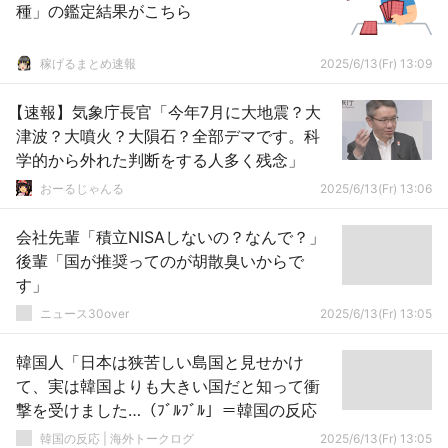
種」の鑑定結果がこちら
稼げるまとめ速報
2025/6/13(Fr) 13:09
【速報】気象庁長官「今年7月に大地震？大
津波？大噴火？大隕石？全部デマです。科
学的から外れた判断をする人多く残念」
おーるじゃんる
2025/6/13(Fr) 13:06
会社先輩「積立NISAしないの？なんで？」
後輩「国が推奨ってのが胡散臭いからで
す」
ニュース30over
2025/6/13(Fr) 13:05
韓国人「日本は狭苦しい島国と見せかけ
て、実は韓国よりも大きい国だと知って衝
撃を受けました…（ﾌﾞﾙﾌﾞﾙ」＝韓国の反応
韓国の反応 | 海外トークログ
2025/6/13(Fr) 13:05