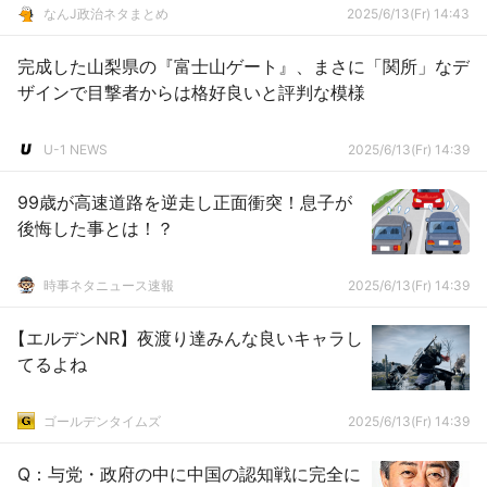
なんJ政治ネタまとめ
2025/6/13(Fr) 14:43
完成した山梨県の『富士山ゲート』、まさに「関所」なデ
ザインで目撃者からは格好良いと評判な模様
U-1 NEWS
2025/6/13(Fr) 14:39
99歳が高速道路を逆走し正面衝突！息子が
後悔した事とは！？
時事ネタニュース速報
2025/6/13(Fr) 14:39
【エルデンNR】夜渡り達みんな良いキャラし
てるよね
ゴールデンタイムズ
2025/6/13(Fr) 14:39
Q：与党・政府の中に中国の認知戦に完全に