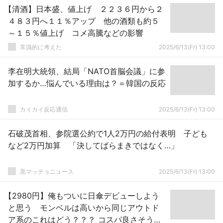
【清酒】日本盛、値上げ ２２３６円から２
４８３円へ１１％アップ 他の酒類も約５
～１５％値上げ コメ高騰などの影響
常識的に考えた
2025/6/13(Fr) 13:00
李在明大統領、結局「NATO首脳会議」に参
加するか…悩んでいる理由は？＝韓国の反応
カイカイ反応通信
2025/6/13(Fr) 13:00
石破茂首相、参院選公約で1人2万円の給付表明 子ども
など2万円加算 「決してばらまきではなく…」
黒マッチョニュース
2025/6/13(Fr) 13:00
【2980円】俺もついに日傘デビューしよう
と思う モンベルは高いから同じアウトド
ア系のこれはどう？？？ コスパ良さそうじ