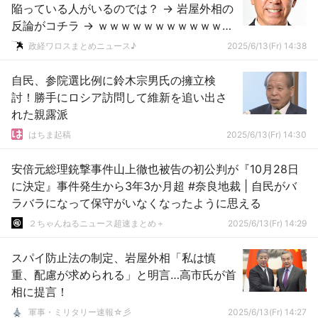
陥っている人がいるのでは？ → 岩屋外相の
反論がコチラ → ｗｗｗｗｗｗｗｗｗｗｗｗ
ｗｗｗｗｗｗｗｗｗ
政経ワロスまとめニュース♪
2025/6/13(Fr) 14:38
自民、参院選比例に鈴木宗男氏の擁立検
討！勝手にロシア訪問して維新を追い出さ
れた親露派
はちま起稿
2025/6/13(Fr) 14:30
安倍元総理銃撃事件山上徹也被告の初公判が『10月28日
に決定』事件発生から3年3か月超 #奈良地裁 | 自民がバ
ラバラになって保守がいなくなったように思える
２ちゃんねるニュース超速まとめ＋
2025/6/13(Fr) 14:29
スパイ防止法の制定、岩屋外相「私は慎
重、配慮が求められる」と明言…高市氏が首
相に提言！
軍事・ミリタリー速報☆彡
2025/6/13(Fr) 14:27