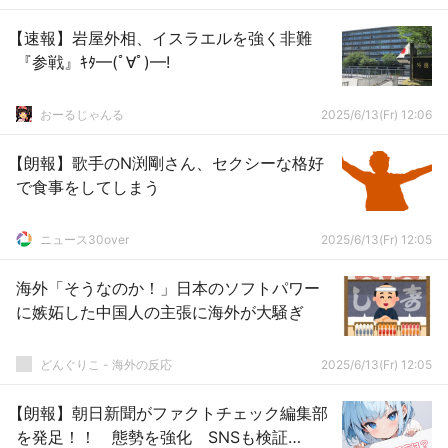
【速報】岩屋外相、イスラエルを強く非難
『参戦』ｷﾀ━(ﾟ∀ﾟ)━!
おーるじゃんる
2025/6/13(Fr) 12:06
【朗報】歌手のN渕剛さん、セクシーな格好
で食事をしてしまう
ニュース30over
2025/6/13(Fr) 12:05
海外「そうなのか！」日本のソフトパワー
に嫉妬した中国人の主張に海外が大騒ぎ
どんぐりこ - 海外の反応
2025/6/13(Fr) 12:05
【朗報】朝日新聞がファクトチェック編集部
を発足！！ 態勢を強化 SNSも検証…