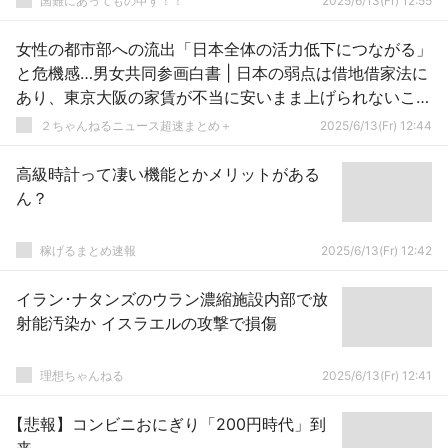
国難にあってもの申す！！
2025/6/13(Fr) 12:55
女性の都市部への流出「日本全体の活力低下につながる」
と危機感…男女共同参画白書 | 日本の弱点は借地借家法に
あり、東京大阪の家賃が不当に安いまま上げられないこと
にある
２ちゃんねるニュース超速まとめ＋
2025/6/13(Fr) 12:44
高級時計って凄い機能とかメリットがある
ん？
稼げるまとめ速報
2025/6/13(Fr) 12:42
イラン･ナタンズのウラン濃縮施設内部で放
射能汚染か イスラエルの攻撃で損傷
理想ちゃんねる
2025/6/13(Fr) 12:41
【悲報】コンビニおにぎり「200円時代」到