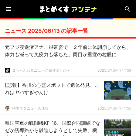
ニュース 2025/06/13 の記事一覧
元フジ渡邊渚アナ、眼帯姿で「２年前に体調崩してから、
体力も減って免疫力も落ちた」両目が重症の粒腫に
２ちゃんねるニュース超速まとめ＋
2025/6/13(Fr) 14:59
【悲報】香川の心霊スポットで遺体発見、こ
れはヤバすぎやんけ
時事ネタニュース速報
2025/6/13(Fr) 14:55
韓国空軍の戦闘機KF-16、国際合同訓練でな
ぜか誘導路から離陸しようとして失敗、機