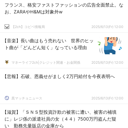
フランス、格安ファストファッションの広告全面禁止。な
お、ZARAやH&Mは対象外w
【2ch】コピペ情報局
2025/6/13(Fr) 12:00
【音楽】長い曲はもう売れない 世界のヒッ
ト曲が「どんどん短く」なっている理由
マネーライフ2ch|クレジット関連・お金関係
2025/6/13(Fr) 12:00
【悲報】石破、恩義せがましく2万円給付を今夜表明へ
黒マッチョニュース
2025/6/13(Fr) 12:00
【滋賀】「ＳＮＳ型投資詐欺の被害に遭い、被害の補填
に」レジ係の派遣社員の女（４４）7500万円盗んだ疑
い 勤務先量販店の金庫から