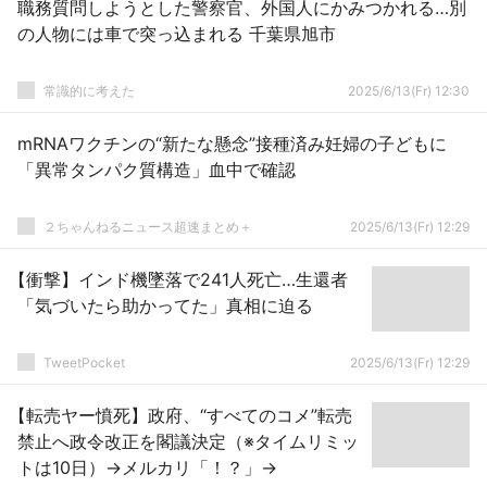
職務質問しようとした警察官、外国人にかみつかれる…別
の人物には車で突っ込まれる 千葉県旭市
常識的に考えた
2025/6/13(Fr) 12:30
mRNAワクチンの“新たな懸念”接種済み妊婦の子どもに
「異常タンパク質構造」血中で確認
２ちゃんねるニュース超速まとめ＋
2025/6/13(Fr) 12:29
【衝撃】インド機墜落で241人死亡…生還者
「気づいたら助かってた」真相に迫る
TweetPocket
2025/6/13(Fr) 12:29
【転売ヤー憤死】政府、“すべてのコメ”転売
禁止へ政令改正を閣議決定（※タイムリミッ
トは10日）→メルカリ「！？」→