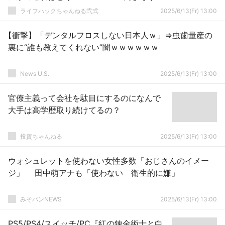
ゃね？？？
ライフハックちゃんねる弐式
2025/6/13(Fr) 13:00
【衝撃】「デンタルフロスしない日本人ｗ」⇒虫歯量産の
裏に“誰も教えてくれない”闇ｗｗｗｗｗｗ
News U.S.
2025/6/13(Fr) 13:00
官僚主義って会社を駄目にするのになんで
大手は高学歴取り続けてるの？
投資ちゃんねる
2025/6/13(Fr) 13:00
ウォシュレットを使わない女性多数「おじさんのイメー
ジ」 田中萌アナも「使わない 衛生的に嫌」
みそパンNEWS
2025/6/13(Fr) 13:00
PS5/PS4/スイッチ/PC『紅の錬金術士と白