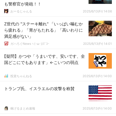
も警察官が発砲！！
おーるじゃんる
2025/6/13(Fr) 14:06
Z世代の "ステーキ離れ" 「いっぱい噛むか
ら疲れる」「胃がもたれる」「高いわりに
満足感がない」
ガハろぐNewsヽ(･ω･)/ｽﾞｺｰ
2025/6/13(Fr) 14:01
【疑問】かつや「うまいです、安いです、全
国どこにでもあります」←こいつの弱点
投資ちゃんねる
2025/6/13(Fr) 14:00
トランプ氏、イスラエルの攻撃を称賛
稼げるまとめ速報
2025/6/13(Fr) 14:00