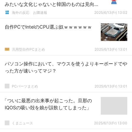
みたいな文化じゃないと韓国のものは見向
きもしない」
海外の反応 お隣速報
2025/6/13(Fr) 13:02
自作PCでIntelのCPU選ぶ奴ｗｗｗｗｗｗ
汎用型自作PCまとめ
2025/6/13(Fr) 13:01
パソコン操作において、マウスを使うよりキーボードでや
った方が速いってマジ？
PCパーツまとめ
2025/6/13(Fr) 13:01
「ついに最悪の出来事が起こった。旦那の
IQOSの吸い殻を娘が誤飲してしまった」
くまニュース
2025/6/13(Fr) 13:00