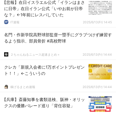
【悲報】在日イスラエル公式「イランはまさ
に日帝」在日イラン公式「いやお前が日帝
な？」←1年前にレスバしていた
IT速報
2025/6/13(Fr) 14:45
名門・作新学院高野球部監督一塁手にグラブつけず練習す
るよう指示、部員骨折 #高校野球
２ちゃんねるニュース超速まとめ＋
2025/6/13(Fr) 14:44
クレカ「新規入会者に1万ポイントプレゼン
ト！！」←こういうの
稼げるまとめ速報
2025/6/13(Fr) 14:44
【兵庫】斎藤知事を書類送検、阪神・オリッ
クスの優勝パレード巡り「背任容疑」