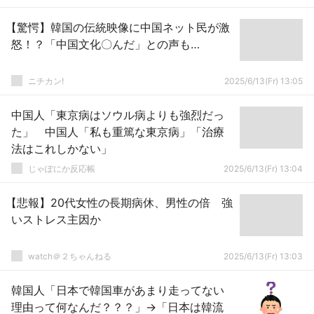
【驚愕】韓国の伝統映像に中国ネット民が激
怒！？「中国文化〇んだ」との声も…
ニチカン!
2025/6/13(Fr) 13:05
中国人「東京病はソウル病よりも強烈だっ
た」 中国人「私も重篤な東京病」「治療
法はこれしかない」
じゃぽにか反応帳
2025/6/13(Fr) 13:04
【悲報】20代女性の長期病休、男性の倍 強
いストレス主因か
watch＠２ちゃんねる
2025/6/13(Fr) 13:03
韓国人「日本で韓国車があまり走ってない
理由って何なんだ？？？」→「日本は韓流