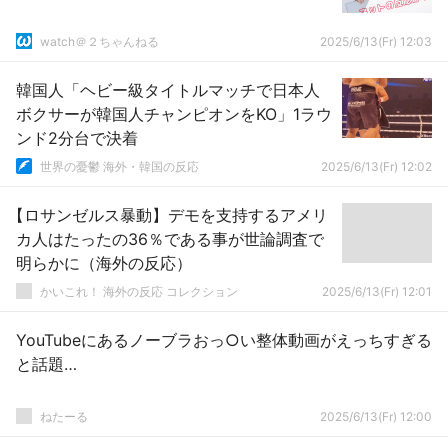
watch＠２ちゃんねる
2025/6/13(Fr) 12:03
韓国人「ヘビー級タイトルマッチで日本人
ボクサーが韓国人チャンピオンをKO」1ラウ
ンド2分台で決着
世界の憂鬱 海外・韓国の反応
2025/6/13(Fr) 12:02
【ロサンゼルス暴動】デモを支持するアメリ
カ人はたったの36％である事が世論調査で
明らかに（海外の反応）
かいこれ！ 海外の反応 コレクション
2025/6/13(Fr) 12:01
YouTubeにあるノーブラおっ○い整体動画がえっちすぎる
と話題…
ねたーる
2025/6/13(Fr) 12:00