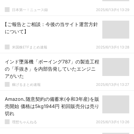
日本第一！ニュース録
2025/6/13(Fr) 13:29
【ご報告とご相談：今後の当サイト運営方針
について】
米国株ETFまとめ速報
2025/6/13(Fr) 13:28
インド墜落機「ボーイング787」の製造工程
の「手抜き」を内部告発していたエンジニ
アがいた
稼げるまとめ速報
2025/6/13(Fr) 13:27
Amazon､随意契約の備蓄米(令和3年産)を販
売開始 価格は5kg1944円 初回販売分は売り
切れ
理想ちゃんねる
2025/6/13(Fr) 13:26