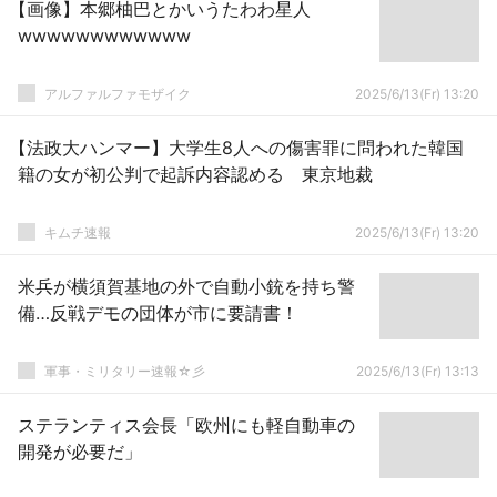
【画像】本郷柚巴とかいうたわわ星人
wwwwwwwwwwww
アルファルファモザイク
2025/6/13(Fr) 13:20
【法政大ハンマー】大学生8人への傷害罪に問われた韓国
籍の女が初公判で起訴内容認める 東京地裁
キムチ速報
2025/6/13(Fr) 13:20
米兵が横須賀基地の外で自動小銃を持ち警
備…反戦デモの団体が市に要請書！
軍事・ミリタリー速報☆彡
2025/6/13(Fr) 13:13
ステランティス会長「欧州にも軽自動車の
開発が必要だ」