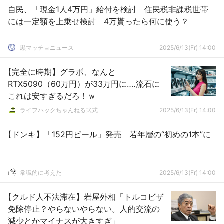
自民、「現金1人4万円」給付を検討 住民税非課税世帯
には一定額を上乗せ検討 4万貰ったら何に使う？
黒マッチョニュース
2025/6/13(Fr) 14:00
【完全に時期】グラボ、なんと
RTX5090（60万円）が33万円に‥‥流石に
これは安すぎるだろ！ｗ
ライフハックちゃんねる弐式
2025/6/13(Fr) 14:00
【ドンキ】「152円ビール」発売 若年層の“初めの1本”に
常識的に考えた
2025/6/13(Fr) 14:00
【クルド人不法滞在】岩屋外相「トルコビザ
免除停止？やらないやらない。人的交流の
減少とかマイナスが大きすぎ」