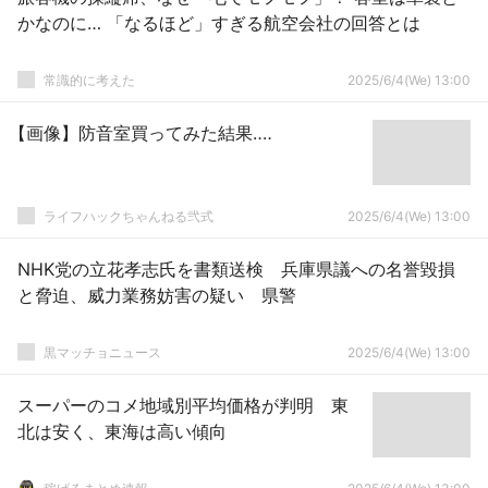
かなのに… 「なるほど」すぎる航空会社の回答とは
常識的に考えた
2025/6/4(We) 13:00
【画像】防音室買ってみた結果‥‥
ライフハックちゃんねる弐式
2025/6/4(We) 13:00
NHK党の立花孝志氏を書類送検 兵庫県議への名誉毀損
と脅迫、威力業務妨害の疑い 県警
黒マッチョニュース
2025/6/4(We) 13:00
スーパーのコメ地域別平均価格が判明 東
北は安く、東海は高い傾向