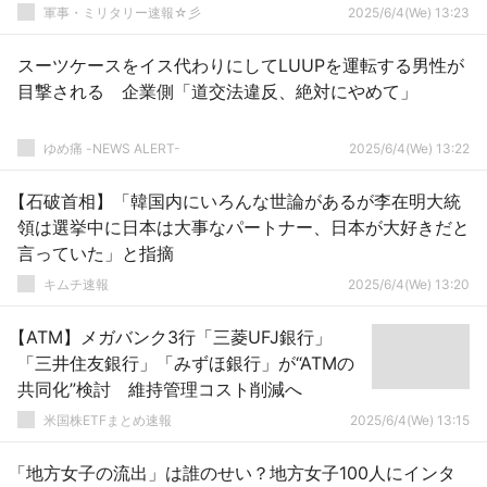
軍事・ミリタリー速報☆彡
2025/6/4(We) 13:23
スーツケースをイス代わりにしてLUUPを運転する男性が
目撃される 企業側「道交法違反、絶対にやめて」
ゆめ痛 -NEWS ALERT-
2025/6/4(We) 13:22
【石破首相】「韓国内にいろんな世論があるが李在明大統
領は選挙中に日本は大事なパートナー、日本が大好きだと
言っていた」と指摘
キムチ速報
2025/6/4(We) 13:20
【ATM】メガバンク3行「三菱UFJ銀行」
「三井住友銀行」「みずほ銀行」が“ATMの
共同化”検討 維持管理コスト削減へ
米国株ETFまとめ速報
2025/6/4(We) 13:15
「地方女子の流出」は誰のせい？地方女子100人にインタ