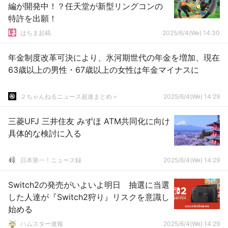
編が開発中！？任天堂が新型リングコンの
特許を出願！
はちま起稿
2025/6/4(We) 14:30
年金制度改革可決により、氷河期世代の年金を増加、現在
63歳以上の男性・67歳以上の女性は年金マイナスに
２ちゃんねるニュース超速まとめ＋
2025/6/4(We) 14:29
三菱UFJ 三井住友 みずほ ATM共同化に向け
具体的な検討に入る
日本第一！ニュース録
2025/6/4(We) 14:29
Switch2の発売がいよいよ明日 抽選に当選
した人達が『Switch2狩り』リスクを意識し
始める
ハムスター速報
2025/6/4(We) 14:29