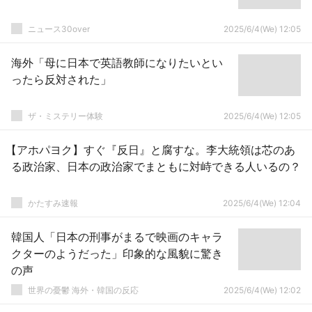
ニュース30over
2025/6/4(We) 12:05
海外「母に日本で英語教師になりたいとい
ったら反対された」
ザ・ミステリー体験
2025/6/4(We) 12:05
【アホパヨク】すぐ『反日』と腐すな。李大統領は芯のあ
る政治家、日本の政治家でまともに対峙できる人いるの？
かたすみ速報
2025/6/4(We) 12:04
韓国人「日本の刑事がまるで映画のキャラ
クターのようだった」印象的な風貌に驚き
の声
世界の憂鬱 海外・韓国の反応
2025/6/4(We) 12:02