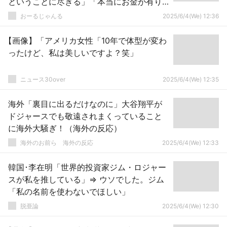
ということに尽きる」「本当にお金が有り
余っている」
おーるじゃんる
2025/6/4(We) 12:36
【画像】「アメリカ女性「10年で体型が変わ
ったけど、私は美しいですよ？笑」
ニュース30over
2025/6/4(We) 12:35
海外「裏目に出るだけなのに」大谷翔平が
ドジャースでも敬遠されまくっていること
に海外大騒ぎ！（海外の反応）
海外のお前ら 海外の反応
2025/6/4(We) 12:33
韓国･李在明「世界的投資家ジム・ロジャー
スが私を推している」⇒ ウソでした。ジム
「私の名前を使わないでほしい」
脱亜論
2025/6/4(We) 12:30