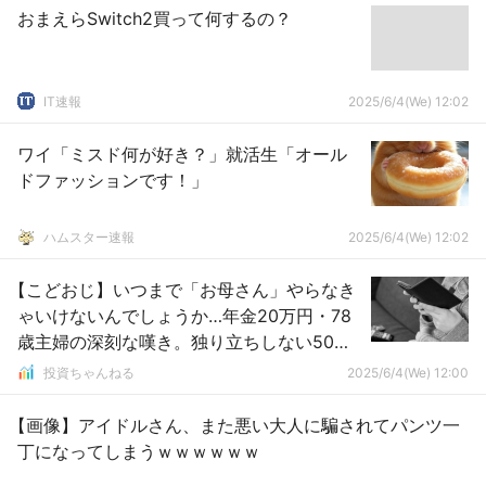
おまえらSwitch2買って何するの？
IT速報
2025/6/4(We) 12:02
ワイ「ミスド何が好き？」就活生「オール
ドファッションです！」
ハムスター速報
2025/6/4(We) 12:02
【こどおじ】いつまで「お母さん」やらなき
ゃいけないんでしょうか…年金20万円・78
歳主婦の深刻な嘆き。独り立ちしない50歳
長男・47歳次男の世話をする余生に疲弊
投資ちゃんねる
2025/6/4(We) 12:00
【画像】アイドルさん、また悪い大人に騙されてパンツ一
丁になってしまうｗｗｗｗｗｗ