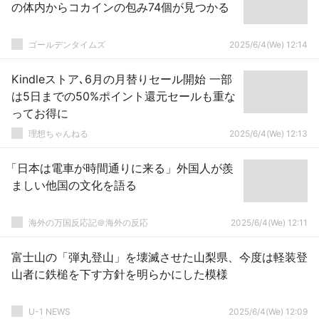
の体内からコカインの包み74個が見つかる
ゴールデンタイムズ
2025/6/4(We) 12:14
Kindleストア､6月の月替りセール開始 一部
は5日までの50%ポイント還元セールも重な
ってお得に
理想ちゃんねる
2025/6/4(We) 12:13
「日本は電車が時間通りに来る」外国人が羨
ましい他国の文化を語る
海外の万国反応記＠海外の反応
2025/6/4(We) 12:11
富士山の「弾丸登山」を壊滅させた山梨県、今度は軽装登
山者に鉄槌を下す方針を明らかにした模様
U-1 NEWS
2025/6/4(We) 12:09