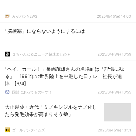
みそパンNEWS
2025/6/4(We) 14:00
「脳梗塞」にならないようにするには
２ちゃんねるニュース超速まとめ＋
2025/6/4(We) 13:59
「ヘイ、カール！」長嶋茂雄さんの名場面は「記憶に残
る」 1991年の世界陸上を中継した日テレ、社長が追
悼 [6/4]
国難にあってもの申す！！
2025/6/4(We) 13:55
大正製薬・近代「ミノキシジルをナノ化し
たら発毛効果が高まりそう😄」
ゴールデンタイムズ
2025/6/4(We) 13:51