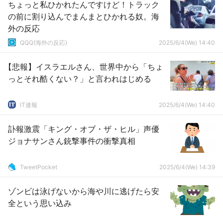
ちょっと私ひかれたんですけど！トラック
の前に割り込んでまんまとひかれる奴。海
外の反応
QQQ(海外の反応)
2025/6/4(We) 14:40
【悲報】イスラエルさん、世界中から「ちょ
っとそれ酷くない？」と言われはじめる
IT速報
2025/6/4(We) 14:40
訃報激震「キング・オブ・ザ・ヒル」声優
ジョナサンさん銃撃事件の衝撃真相
TweetPocket
2025/6/4(We) 14:39
ゾンビは泳げないから海や川に逃げたら安
全という思い込み