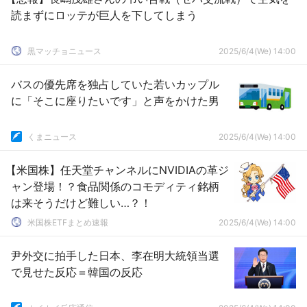
読まずにロッテが巨人を下してしまう
黒マッチョニュース
2025/6/4(We) 14:00
バスの優先席を独占していた若いカップル
に「そこに座りたいです」と声をかけた男
くまニュース
2025/6/4(We) 14:00
【米国株】任天堂チャンネルにNVIDIAの革ジ
ャン登場！？食品関係のコモディティ銘柄
は来そうだけど難しい…？！
米国株ETFまとめ速報
2025/6/4(We) 14:00
尹外交に拍手した日本、李在明大統領当選
で見せた反応＝韓国の反応