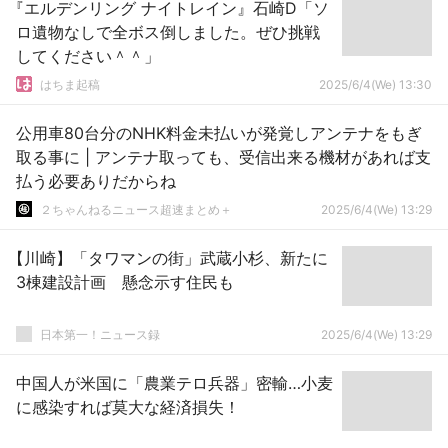
『エルデンリング ナイトレイン』石崎D「ソ
ロ遺物なしで全ボス倒しました。ぜひ挑戦
してください＾＾」
はちま起稿
2025/6/4(We) 13:30
公用車80台分のNHK料金未払いが発覚しアンテナをもぎ
取る事に | アンテナ取っても、受信出来る機材があれば支
払う必要ありだからね
２ちゃんねるニュース超速まとめ＋
2025/6/4(We) 13:29
【川崎】「タワマンの街」武蔵小杉、新たに
3棟建設計画 懸念示す住民も
日本第一！ニュース録
2025/6/4(We) 13:29
中国人が米国に「農業テロ兵器」密輸…小麦
に感染すれば莫大な経済損失！