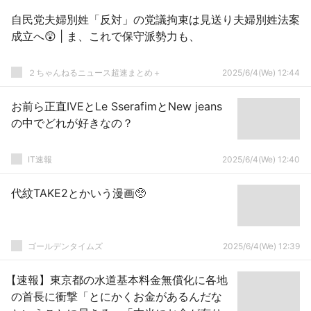
自民党夫婦別姓「反対」の党議拘束は見送り夫婦別姓法案
成立へ😲 | ま、これで保守派勢力も、
２ちゃんねるニュース超速まとめ＋
2025/6/4(We) 12:44
お前ら正直IVEとLe SserafimとNew jeans
の中でどれが好きなの？
IT速報
2025/6/4(We) 12:40
代紋TAKE2とかいう漫画🥺
ゴールデンタイムズ
2025/6/4(We) 12:39
【速報】東京都の水道基本料金無償化に各地
の首長に衝撃「とにかくお金があるんだな