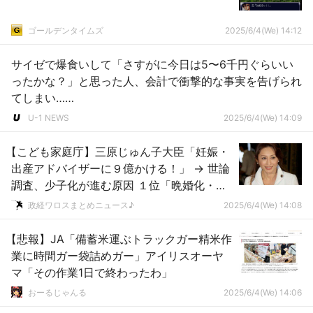
ゴールデンタイムズ
2025/6/4(We) 14:12
サイゼで爆食いして「さすがに今日は5〜6千円ぐらいい
ったかな？」と思った人、会計で衝撃的な事実を告げられ
てしまい……
U-1 NEWS
2025/6/4(We) 14:09
【こども家庭庁】三原じゅん子大臣「妊娠・
出産アドバイザーに９億かける！」 → 世論
調査、少子化が進む原因 １位「晩婚化・未
婚化71％」 → ｗｗｗｗｗｗｗｗｗｗｗｗｗ
政経ワロスまとめニュース♪
2025/6/4(We) 14:08
ｗ
【悲報】JA「備蓄米運ぶトラックガー精米作
業に時間ガー袋詰めガー」アイリスオーヤ
マ「その作業1日で終わったわ」
おーるじゃんる
2025/6/4(We) 14:06