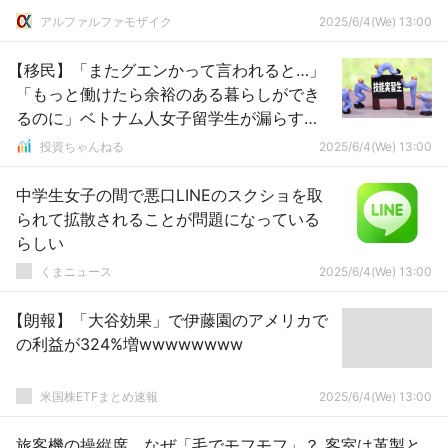
アルファルファモザイク
2025/6/4(We) 13:00
【移民】「またグエンかって言われると…」
「もっと働けたら余裕のある暮らしができ
るのに」ベトナム人女子留学生が漏らす
「日本での暮らし」の本音
投資ちゃんねる
2025/6/4(We) 13:00
中学生女子の間で悪口LINEのスクショを取
られて拡散されることが問題になっている
らしい
くまニュース
2025/6/4(We) 13:00
【朗報】「大谷効果」で伊藤園のアメリカで
の利益が324%増wwwwwwww
米国株ETFまとめ速報
2025/6/4(We) 13:00
旅客機の操縦席、なぜ「毛でモフモフ」？ 客室は革製と