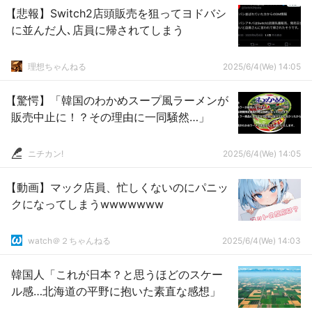
【悲報】Switch2店頭販売を狙ってヨドバシ
に並んだ人､店員に帰されてしまう
理想ちゃんねる
2025/6/4(We) 14:05
【驚愕】「韓国のわかめスープ風ラーメンが
販売中止に！？その理由に一同騒然…」
ニチカン!
2025/6/4(We) 14:05
【動画】マック店員、忙しくないのにパニッ
クになってしまうwwwwwww
watch＠２ちゃんねる
2025/6/4(We) 14:03
韓国人「これが日本？と思うほどのスケー
ル感…北海道の平野に抱いた素直な感想」