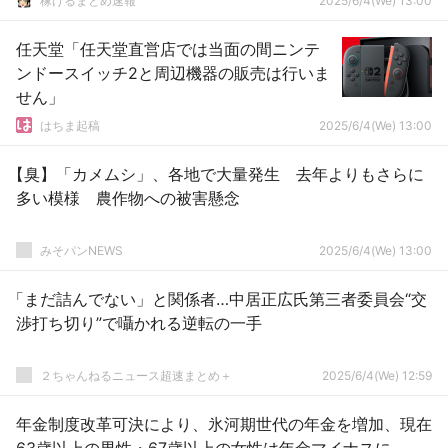
稼げるまとめ速報
2025/6/4(We) 13:00
任天堂「任天堂直営店では当面の間ニンテ
ンドースイッチ2と周辺機器の販売は行いま
せん」
はちま起稿
2025/6/4(We) 13:00
【臭】「カメムシ」、各地で大量発生 去年よりもさらに
多い模様 農作物への被害懸念
みそパンNEWS
2025/6/4(We) 13:00
「まだ詰んでない」と関係者…中居正広氏第三者委員会“交
渉打ち切り”で囁かれる逆転の一手
２ちゃんねるニュース超速まとめ＋
2025/6/4(We) 12:59
年金制度改革可決により、氷河期世代の年金を増加、現在