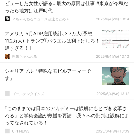
ビューした女性が語る…最大の原因は仕事 #東京が令和だ
ったら地方は江戸時代
２ちゃんねるニュース超速まとめ＋
2025/6/4(We) 13:14
アメリカ 5月ADP雇用統計､3.7万人(予想
11.2万人) トランプ｢パウエルは利下げしろ！
遅すぎる！｣
理想ちゃんねる
2025/6/4(We) 13:13
シャリアブル「特殊なモビルアーマーで
す」
ゴールデンタイムズ
2025/6/4(We) 13:12
「このままでは日本のアカデミーは誤解にもとづき改革さ
れる」と学術会議が救援を要請、我々への批判は誤解によ
ってなされている！
U-1 NEWS
2025/6/4(We) 13:09