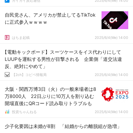
カイカイ反応通信
2025/6/4(We) 14:00
自民党さん、アメリカが禁止してるTikTok
に正式参入ｗｗｗｗ
はちま起稿
2025/6/4(We) 14:00
【電動キックボード】スーツケースをイス代わりにして
LUUPを運転する男性が目撃される 企業側「道交法違
反、絶対にやめて」
【2ch】コピペ情報局
2025/6/4(We) 14:00
大阪・関西万博3日（火）の一般来場者は8
万8000人 22日ぶりに10万人を割り込む
開場直後にQRコード読み取りトラブルも
投資ちゃんねる
2025/6/4(We) 14:00
少子化要因は未婚が8割 「結婚からの離脱組が急増」