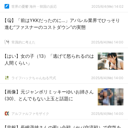
世界の憂鬱 海外・韓国の反応
2025/6/4(We) 14:02
【🤐】「前はYKKだったのに…」アパレル業界でひっそり
進む“ファスナーのコストダウン”の実態
常識的に考えた
2025/6/4(We) 14:00
【はい】女の子（13）「逃げて怒られるのは
人間くらい」
ライフハックちゃんねる弐式
2025/6/4(We) 14:00
【画像】元ジャンボリミッキーゆいお姉さん
(30)、とんでもない上玉と話題に
アルファルファモザイク
2025/6/4(We) 14:00
【悲報】長嶋茂雄さんの弔い合戦（セパ交流戦）で空気を