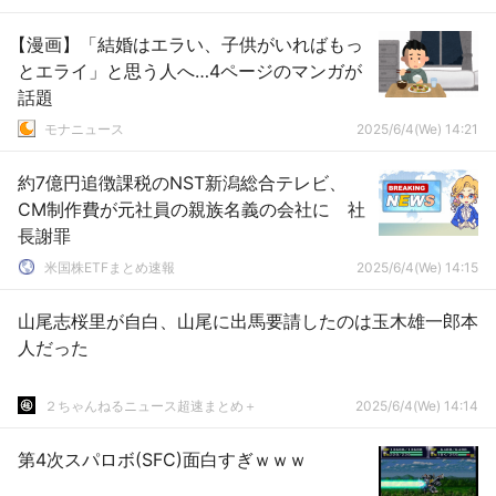
【漫画】「結婚はエラい、子供がいればもっ
とエライ」と思う人へ…4ページのマンガが
話題
モナニュース
2025/6/4(We) 14:21
約7億円追徴課税のNST新潟総合テレビ、
CM制作費が元社員の親族名義の会社に 社
長謝罪
米国株ETFまとめ速報
2025/6/4(We) 14:15
山尾志桜里が自白、山尾に出馬要請したのは玉木雄一郎本
人だった
２ちゃんねるニュース超速まとめ＋
2025/6/4(We) 14:14
第4次スパロボ(SFC)面白すぎｗｗｗ