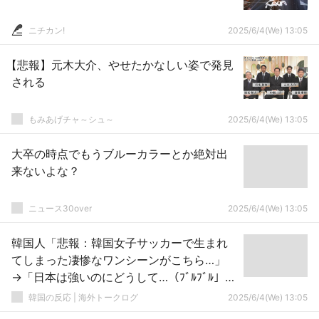
ニチカン!
2025/6/4(We) 13:05
【悲報】元木大介、やせたかなしい姿で発見
される
もみあげチャ～シュ～
2025/6/4(We) 13:05
大卒の時点でもうブルーカラーとか絶対出
来ないよな？
ニュース30over
2025/6/4(We) 13:05
韓国人「悲報：韓国女子サッカーで生まれ
てしまった凄惨なワンシーンがこちら…」
→「日本は強いのにどうして…（ﾌﾞﾙﾌﾞﾙ」＝
韓国の反応
韓国の反応 | 海外トークログ
2025/6/4(We) 13:05