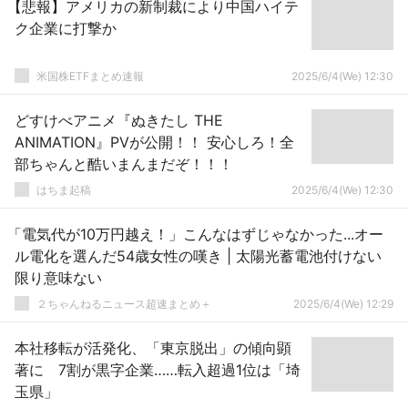
【悲報】アメリカの新制裁により中国ハイテ
ク企業に打撃か
米国株ETFまとめ速報
2025/6/4(We) 12:30
どすけべアニメ『ぬきたし THE
ANIMATION』PVが公開！！ 安心しろ！全
部ちゃんと酷いまんまだぞ！！！
はちま起稿
2025/6/4(We) 12:30
「電気代が10万円越え！」こんなはずじゃなかった...オー
ル電化を選んだ54歳女性の嘆き | 太陽光蓄電池付けない
限り意味ない
２ちゃんねるニュース超速まとめ＋
2025/6/4(We) 12:29
本社移転が活発化、「東京脱出」の傾向顕
著に 7割が黒字企業……転入超過1位は「埼
玉県」