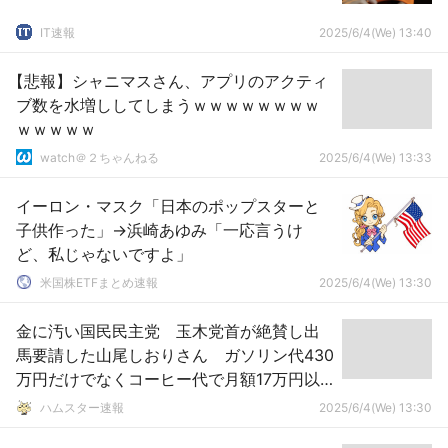
IT速報
2025/6/4(We) 13:40
【悲報】シャニマスさん、アプリのアクティ
ブ数を水増ししてしまうｗｗｗｗｗｗｗｗ
ｗｗｗｗｗ
watch＠２ちゃんねる
2025/6/4(We) 13:33
イーロン・マスク「日本のポップスターと
子供作った」→浜崎あゆみ「一応言うけ
ど、私じゃないですよ」
米国株ETFまとめ速報
2025/6/4(We) 13:30
金に汚い国民民主党 玉木党首が絶賛し出
馬要請した山尾しおりさん ガソリン代430
万円だけでなくコーヒー代で月額17万円以
上を不正計上
ハムスター速報
2025/6/4(We) 13:30