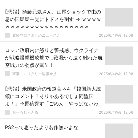
【悲報】須藤元気さん、山尾ショックで虫の
息の国民民主党にトドメを刺す → ｗｗｗｗ
ｗｗｗｗｗｗｗｗｗｗｗｗｗｗｗｗｗ
政経ワロスまとめニュース♪
2025/6/4(We) 12:08
ロシア政府内に怒りと警戒感、ウクライナ
が戦略爆撃機攻撃で…戦場から遠く離れた航
空戦力の弱点が露呈！
軍事・ミリタリー速報☆彡
2025/6/4(We) 12:08
【悲報】米国政府の報道官ネキ「韓国新大統
領にコメント？そりゃあるでしょ同盟国
よ！」→原稿探す「ごめん、やっぱないわ
ｗｗｗｗｗ」
おーるじゃんる
2025/6/4(We) 12:06
PS2って思ったより名作無いよな