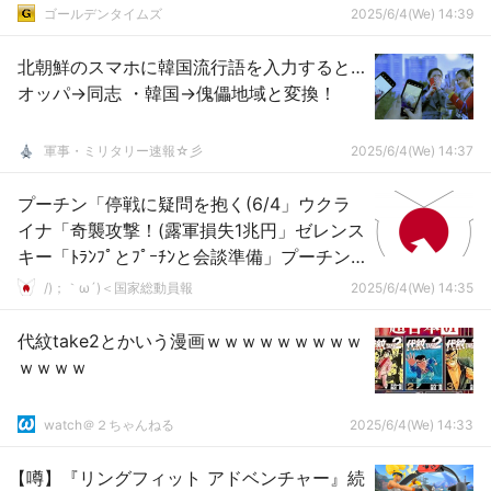
ゴールデンタイムズ
2025/6/4(We) 14:39
北朝鮮のスマホに韓国流行語を入力すると…
オッパ→同志 ・韓国→傀儡地域と変換！
軍事・ミリタリー速報☆彡
2025/6/4(We) 14:37
プーチン「停戦に疑問を抱く(6/4」ウクラ
イナ「奇襲攻撃！(露軍損失1兆円」ゼレンス
キー「ﾄﾗﾝﾌﾟとﾌﾟｰﾁﾝと会談準備」プーチン
「平和を望んでいない(ｳｸﾗｲﾅ批判」→
/)；｀ω´)＜国家総動員報
2025/6/4(We) 14:35
代紋take2とかいう漫画ｗｗｗｗｗｗｗｗｗ
ｗｗｗｗ
watch＠２ちゃんねる
2025/6/4(We) 14:33
【噂】『リングフィット アドベンチャー』続