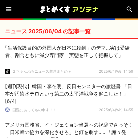
ニュース 2025/06/04 の記事一覧
「生活保護目的の外国人が日本に殺到」のデマ…実は受給
者、割合ともに減少専門家「実態を正しく把握して」
２ちゃんねるニュース超速まとめ＋
2025/6/4(We) 14:59
【週刊現代】韓国・李在明、反日モンスターの履歴書 「日
本が汚染水テロという第二の太平洋戦争を起こした！」
[6/4]
国難にあってもの申す！！
2025/6/4(We) 14:55
アメリカ国務省、イ・ジェミョン当選への祝辞でさっそく
「日米韓の協力を深化させろ」と釘を刺す……「謝々発