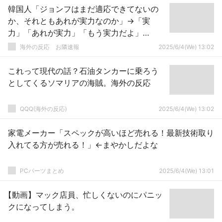
韓国人「ジョンフはまだ適応できてないの
か、それともあれが実力なのか」→「実
力」「あれが実力」「もう実力だよ」
【MLB】
海外の反応 お隣速報
2025/6/4(We) 13:02
これって現代の話？石油タンカーに乗ろう
としてくるソマリアの海賊。海外の反応
QQQ(海外の反応)
2025/6/4(We) 13:02
家電メーカー「スペックが高いほど売れる！最新技術取り
入れてる方が売れる！」←まやかしだよな
PCパーツまとめ
2025/6/4(We) 13:01
【動画】マック店員、忙しくないのにパニッ
クになってしまう。