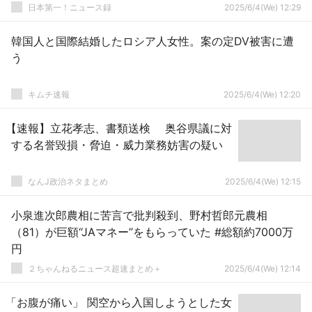
日本第一！ニュース録
2025/6/4(We) 12:29
韓国人と国際結婚したロシア人女性。案の定DV被害に遭
う
キムチ速報
2025/6/4(We) 12:20
【速報】立花孝志、書類送検 奥谷県議に対
する名誉毀損・脅迫・威力業務妨害の疑い
なんJ政治ネタまとめ
2025/6/4(We) 12:15
小泉進次郎農相に苦言で批判殺到、野村哲郎元農相
（81）が巨額“JAマネー”をもらっていた #総額約7000万
円
２ちゃんねるニュース超速まとめ＋
2025/6/4(We) 12:14
「お腹が痛い」 関空から入国しようとした女