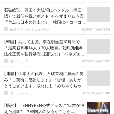
石破総理、韓国イ大統領にハングル（韓国
語）で就任を祝いポスト → へずまりゅう氏
「竹島は日本の領土じゃ！韓国にペコペコ
するんじゃないよ！」
政経ワロスまとめニュース♪
2025/6/4(We) 13:08
【韓国】共に民主党、李在明当選10時間で
「最高裁判事14人→30人増員」裁判所組織
法改正案を強行処理…国民の力「ベネズエラ
と同じ道」
モナニュース
2025/6/4(We) 13:07
【速報】山本太郎代表、石破首相に満面の笑
み「ご英断に感謝します」「総理、ありが
とうございます」取材にも「めちゃくちゃ
よかったです。これは大きいです。」
おーるじゃんる
2025/6/4(We) 13:06
【騒然】「ENHYPEN公式グッズに“日本が消
えた地図”！？韓国人の反応がこちら…」