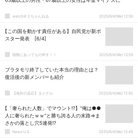
63歳以上の男性・67歳以上の女性は年金マイナスに
watch＠２ちゃんねる
2025/6/4(We) 12:56
【この国を動かす責任がある】自民党が新ポ
スター発表 [6/4]
国難にあってもの申す！！
2025/6/4(We) 12:55
ブラタモリ終了していた本当の理由とは？
復活後の新メンバーも紹介
【海外の反応】タメナル
2025/6/4(We) 12:50
【「奢られた人数」でマウント!?】“俺は●●
人に奢られたｗｗ”と勝ち誇る人の末路⇒ま
さかの落とし穴5連発!?
News U.S.
2025/6/4(We) 12:45