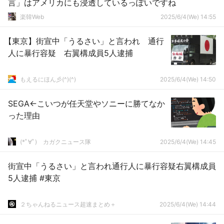
言」はアメリカにも浸透しているっぽいですね
楽韓Web
2025/6/4(We) 14:55
【東京】街宣中「うるさい」と言われ 通行
人に暴行容疑 右翼構成員5人逮捕
もえるにほん彡(^)(^)
2025/6/4(We) 14:50
SEGA←こいつが任天堂やソニーに勝てなか
った理由
(*ﾟ∀ﾟ)ゞカガクニュース隊
2025/6/4(We) 14:45
街宣中「うるさい」と言われ通行人に暴行容疑右翼構成員
5人逮捕 #東京
２ちゃんねるニュース超速まとめ＋
2025/6/4(We) 14:44