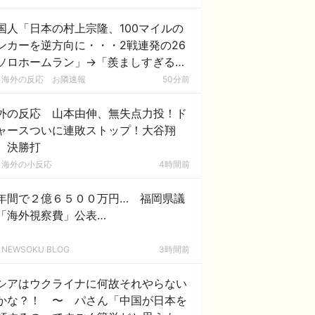
国人「日本の村上宗隆、100マイルの
ンカーを逆方向に・・・2戦連発の26
ソロホームラン」→「羨ましすぎる
国はこんな打者がいなのか」「アジア
海外の反応 お隣速報
50分前
者GOAT」【MLB】
外の反応 山本由伸、無失点力投！ド
ャースついに連敗ストップ！大谷翔
、決勝打
海外の小反応
4時間前
年間で２億６５００万円… 福岡県議
「海外視察費」公表…
NEWSOKU BLOG
3時間前
シアはウクライナに何故それやらない
かな？！ 〜 パさん「中国が日本を