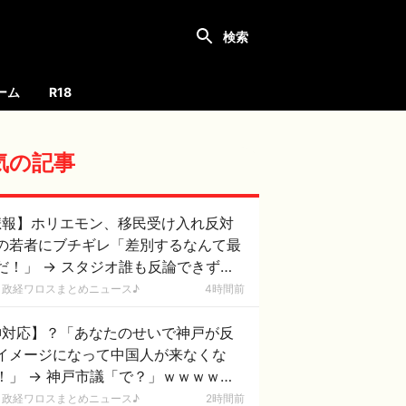
ーム
R18
気の記事
悲報】ホリエモン、移民受け入れ反対
の若者にブチギレ「差別するなんて最
だ！」 → スタジオ誰も反論できず沈
 ………
政経ワロスまとめニュース♪
4時間前
神対応】？「あなたのせいで神戸が反
イメージになって中国人が来なくな
！」 → 神戸市議「で？」ｗｗｗｗｗ
ｗｗｗｗｗｗｗｗｗ
政経ワロスまとめニュース♪
2時間前