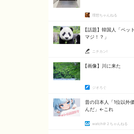
理想ちゃんねる
【話題】韓国人「ペット
マジ！？」
ニチカン!
【画像】川に来た
ジオろぐ
昔の日本人「1位以外
んだ」←これ
watch＠２ちゃんねる