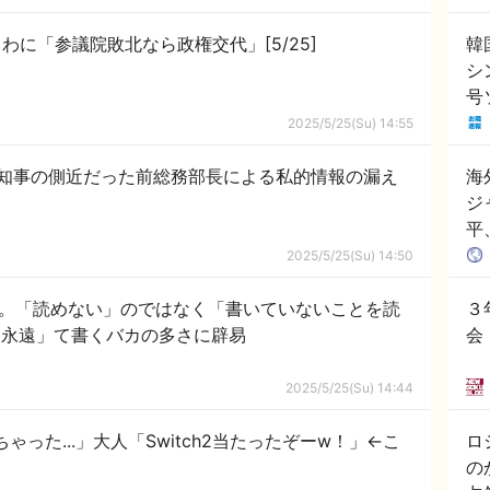
に「参議院敗北なら政権交代」[5/25]
韓
シ
号
韓
2025/5/25(Su) 14:55
打
知事の側近だった前総務部長による私的情報の漏え
海
ジ
平
2025/5/25(Su) 14:50
実態。「読めない」のではなく「書いていないことを読
３
、「延々」を「永遠」て書くバカの多さに辟易
会
2025/5/25(Su) 14:44
れちゃった...」大人「Switch2当たったぞーw！」←こ
ロ
の