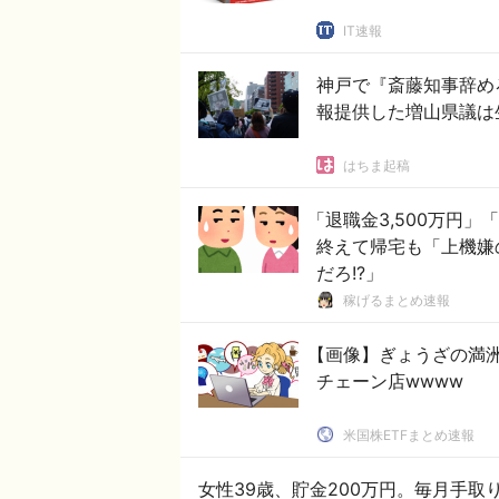
IT速報
神戸で『斎藤知事辞め
報提供した増山県議は
はちま起稿
「退職金3,500万円」
終えて帰宅も「上機嫌
だろ!?」
稼げるまとめ速報
【画像】ぎょうざの満
チェーン店wwww
米国株ETFまとめ速報
女性39歳、貯金200万円。毎月手取