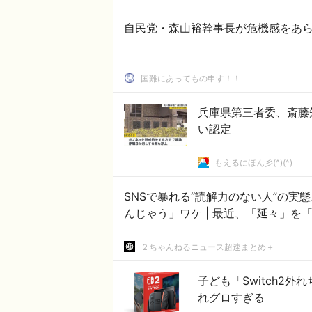
自民党・森山裕幹事長が危機感をあらわ
国難にあってもの申す！！
兵庫県第三者委、斎藤
い認定
もえるにほん彡(^)(^)
SNSで暴れる“読解力のない人”の
んじゃう」ワケ | 最近
２ちゃんねるニュース超速まとめ＋
子ども「Switch2外
れグロすぎる