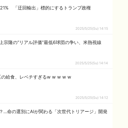
521% 「迂回輸出」標的にするトランプ政権
2025/5/25(Su) 14:15
上宗隆の“リアル評価”最低6球団の争い、米熱視線
2025/5/25(Su) 14:14
給食、レベチすぎるw w w w w
2025/5/25(Su) 14:12
？…命の選別にAIが関わる「次世代トリアージ」開発