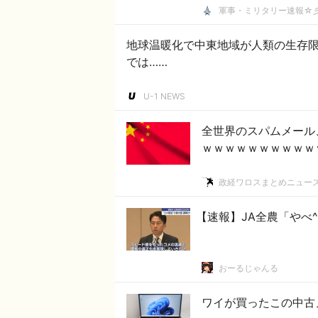
軍事・ミリタリー速報☆
地球温暖化で中東地域が人類の生存限
では……
U-1 NEWS
全世界のスパムメール
ｗｗｗｗｗｗｗｗｗｗ
政経ワロスまとめニュー
【速報】JA全農「やべ
おーるじゃんる
ワイが買ったこの中古