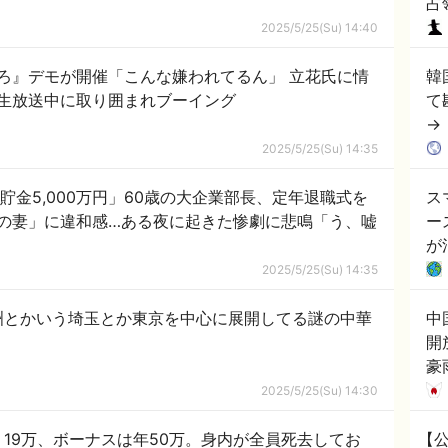
占
西
2025/5/25(Su) 14:40
い
ろ』デモが開催「こんな嫌われてるん」 立花氏に情
韓
生放送中に取り囲まれブーイング
て
→
の
2025/5/25(Su) 14:35
「貯金5,000万円」60歳の大企業部長、定年退職式を
ス
の妻」に違和感…ある夜に起きた惨劇に悲鳴「う、嘘
ー
が
2025/5/25(Su) 14:35
洲とかいう埼玉とか東京を中心に展開してる謎の中華
中
開
豪
「
2025/5/25(Su) 14:30
陸
り19万、ボーナスは年50万。身内が全員死去してお
【