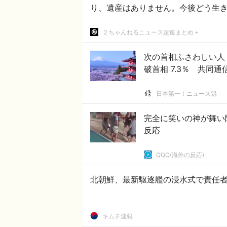
り、遺産はありません。今後どう生
２ちゃんねるニュース超速まとめ＋
次の首相ふさわしい人 高
破首相 7.3％ 共同
日本第一！ニュース録
完全に笑いの神が舞い
反応
QQQ(海外の反応)
北朝鮮、最新駆逐艦の浸水式で責任者
キムチ速報