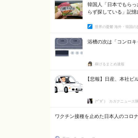
韓国人「日本でもらっ
らず探している」記憶
世界の憂鬱 海外・韓国の
浴槽の次は「コンロキ
稼げるまとめ速報
【悲報】日産、本社ビ
(*ﾟ∀ﾟ)ゞカガクニュース
ワクチン接種を止めた日本人のコロ