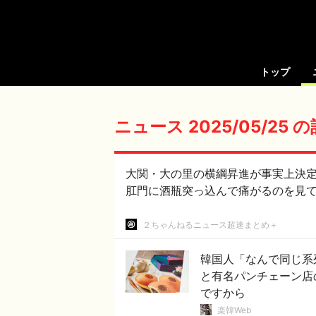
トップ
ニュース 2025/05/25 
大関・大の里の横綱昇進が事実上決定 #大相撲 | 相撲のレベルは低く
肛門に酒瓶突っ込んで痛がるのを見
２ちゃんねるニュース超速まとめ＋
韓国人「なんで同じ系
と有名パンチェーン店
ですから
楽韓Web