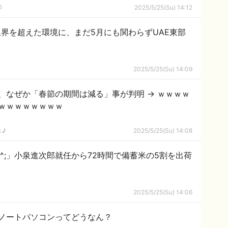
彡
2025/5/25(Su) 14:12
界を超えた環境に、まだ5月にも関わらずUAE東部
2025/5/25(Su) 14:09
、なぜか「春節の期間は減る」事が判明 → ｗｗｗｗ
ｗｗｗｗｗｗｗｗ
ス♪
2025/5/25(Su) 14:08
^^;」小泉進次郎就任から72時間で備蓄米の5割を出荷
2025/5/25(Su) 14:06
ノートパソコンってどうなん？