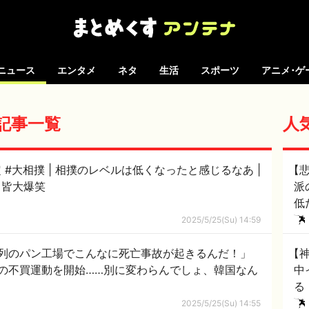
ニュース
エンタメ
ネタ
生活
スポーツ
アニメ･ゲ
の記事一覧
人
なったと感じるなあ |
【
て皆大爆笑
派
低
黙
2025/5/25(Su) 14:59
列のパン工場でこんなに死亡事故が起きるんだ！」
【
の不買運動を開始……別に変わらんでしょ、韓国なん
中
る
ｗ
2025/5/25(Su) 14:55