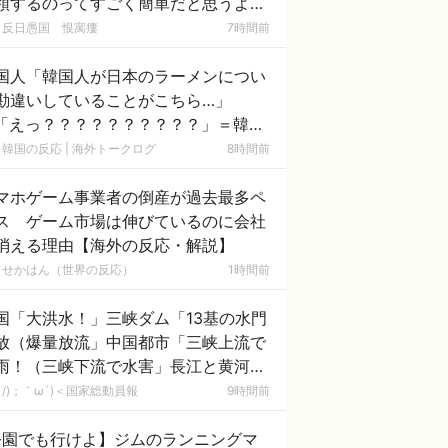
領するのってすごく簡単だと思うよ。
日本の原発にミサイルを撃ち込めばい
反日愚国 恨寓瘻
7時間前
」
国人「韓国人が日本のラーメンについ
勘違いしていることがこちら…」
「えっ？？？？？？？？？？」＝韓国
反応
韓国の反応 | 海外トークログ
8時間前
マホゲーム事業者の倒産が過去最多ペ
ス ゲーム市場は伸びているのに会社
消える理由【海外の反応・解説】
せかはん（世界の反応）
1時間前
国「大洪水！」三峡ダム「13基の水門
放（爆量放流」中国都市「三峡上流で
雨！（三峡下流で水害」長江と黄河
同時氾濫危機」台風13号「中国本土上
/)；｀ω´)＜国家総動員報
9時間前
（画像」→
公園でも行けよ】ジムのランニングマ