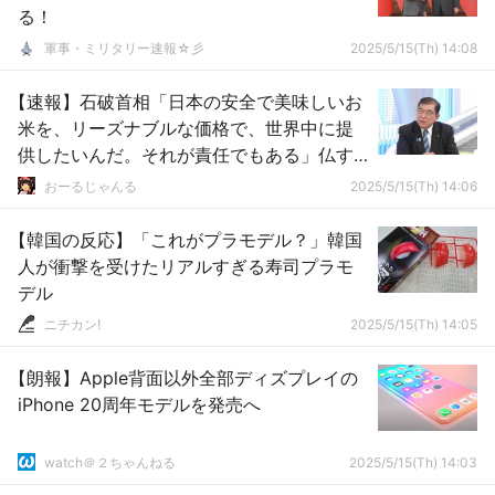
る！
軍事・ミリタリー速報☆彡
2025/5/15(Th) 14:08
【速報】石破首相「日本の安全で美味しいお
米を、リーズナブルな価格で、世界中に提
供したいんだ。それが責任でもある」仏す
ぎる；；
おーるじゃんる
2025/5/15(Th) 14:06
【韓国の反応】「これがプラモデル？」韓国
人が衝撃を受けたリアルすぎる寿司プラモ
デル
ニチカン!
2025/5/15(Th) 14:05
【朗報】Apple背面以外全部ディズプレイの
iPhone 20周年モデルを発売へ
watch＠２ちゃんねる
2025/5/15(Th) 14:03