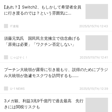
【あれ？】Switch2、もしかして希望者全員
に行き渡るのでは？という雰囲気に…
IT速報
2025/5/15(Th) 12:43
須藤元気氏 国民民主党擁立で信念曲げる
「原発は必要」「ワクチン否定しない」
じゃぱそく！
2025/5/15(Th) 12:41
プーチン大統領が露骨に引き籠もり、説得のためにブラジ
ル大統領が急遽モスクワを訪問するも……
U-1 NEWS
2025/5/15(Th) 12:39
3メガ銀、利益3兆9千億円で過去最高 先行
きには関税リスクも