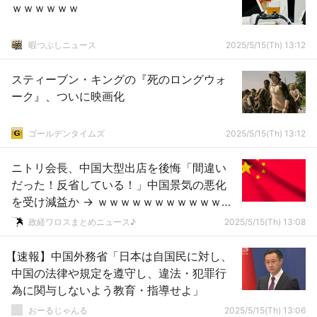
ｗｗｗｗｗｗ
暇つぶしニュース
2025/5/15(Th) 13:12
スティーブン・キングの『死のロングウォ
ーク』、ついに映画化
ゴールデンタイムズ
2025/5/15(Th) 13:12
ニトリ会長、中国大型出店を後悔「間違い
だった！反省している！」中国景気の悪化
を受け減益か → ｗｗｗｗｗｗｗｗｗｗｗｗ
ｗｗｗｗｗｗｗｗ
政経ワロスまとめニュース♪
2025/5/15(Th) 13:08
【速報】中国外務省「日本は自国民に対し、
中国の法律や規定を遵守し、違法・犯罪行
為に関与しないよう教育・指導せよ」
おーるじゃんる
2025/5/15(Th) 13:06