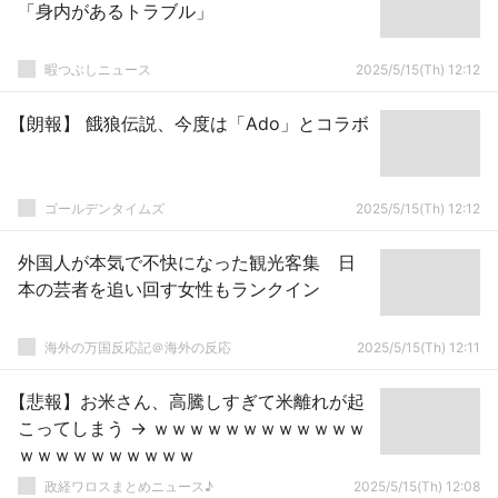
「身内があるトラブル」
暇つぶしニュース
2025/5/15(Th) 12:12
【朗報】 餓狼伝説、今度は「Ado」とコラボ
ゴールデンタイムズ
2025/5/15(Th) 12:12
外国人が本気で不快になった観光客集 日
本の芸者を追い回す女性もランクイン
海外の万国反応記＠海外の反応
2025/5/15(Th) 12:11
【悲報】お米さん、高騰しすぎて米離れが起
こってしまう → ｗｗｗｗｗｗｗｗｗｗｗｗ
ｗｗｗｗｗｗｗｗｗｗ
政経ワロスまとめニュース♪
2025/5/15(Th) 12:08