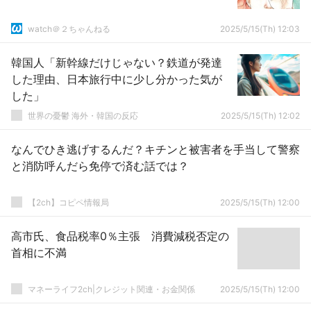
watch＠２ちゃんねる
2025/5/15(Th) 12:03
韓国人「新幹線だけじゃない？鉄道が発達
した理由、日本旅行中に少し分かった気が
した」
世界の憂鬱 海外・韓国の反応
2025/5/15(Th) 12:02
なんでひき逃げするんだ？キチンと被害者を手当して警察
と消防呼んだら免停で済む話では？
【2ch】コピペ情報局
2025/5/15(Th) 12:00
高市氏、食品税率0％主張 消費減税否定の
首相に不満
マネーライフ2ch|クレジット関連・お金関係
2025/5/15(Th) 12:00