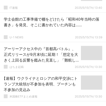
IT速報
2025/5/15(Th) 13:40
学士会館の工事準備で棚をどけたら「昭和40年当時の落
書き」を発見、そこに書かれていた内容は……
U-1 NEWS
2025/5/15(Th) 13:39
アーリーアクセス中の『首都高バトル』、
正式リリースが9月末頃に延期！「想定を大
きく上回る反響を鑑みた見直し」「難航し
ていたライセンス交渉の解決の目途が立っ
はちま起稿
2025/5/15(Th) 13:30
た」
【速報】ウクライナとロシアの和平交渉にト
ランプ大統領が不参加を表明、プーチンも
不参加の見込み
米国株ETFまとめ速報
2025/5/15(Th) 13:30