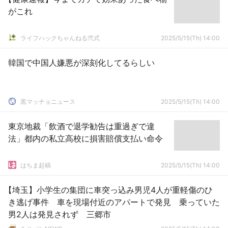
がこれ
ライフハックちゃんねる弐式
2025/5/15(Th) 14:00
韓国で中国人嫌悪が深刻化してるらしい
黒マッチョニュース
2025/5/15(Th) 14:00
東京地裁「飲酒で退学勧告は重過ぎで違
法」都内の私立高校に損害賠償支払い命令
はちま起稿
2025/5/15(Th) 14:00
【埼玉】小学生の集団に車突っ込み男児4人が重軽傷のひ
き逃げ事件 車を現場付近のアパートで発見 乗っていた
男2人は発見されず 三郷市