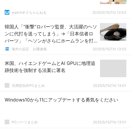
watch＠２ちゃんねる
2025/5/15(Th) 13:03
韓国人「“衝撃”ロバーツ監督、大活躍のヘソ
ンに代打を送ってしまう」→「日本信者ロ
バーツ」「ヘソンがさらにホームランを打
てばロバーツが困るから急いで交代したよ
海外の反応 お隣速報
2025/5/15(Th) 13:02
うだ」「残念がる必要はない 与えられた
チャンス頑張ろう」
米国、ハイエンドゲームとAI GPUに地理追
跡技術を強制する法案に署名
汎用型自作PCまとめ
2025/5/15(Th) 13:01
Windows10から11にアップデートする勇気をください
PCパーツまとめ
2025/5/15(Th) 13:01