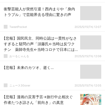
衝撃芸能人が突然引退！西内まりや「身内
トラブル」で芸能界去る理由に驚きの声
TweetPocket
2025/5/15(Th) 12:07
【悲報】国民民主、同時公認は一貫性がなさ
すぎると疑問の声「須藤氏←当時は反ワク
チン 薬師寺先生←当時コロナで日本には
医師が必要と出馬断念」
おーるじゃんる
2025/5/15(Th) 12:06
【悲報】未来のカツオ、逝く…
ニュース30over
2025/5/15(Th) 12:05
【悲報】漫画の災害予言→旅行中止相次ぐ
作者たつき諒さん「前向き」の真意