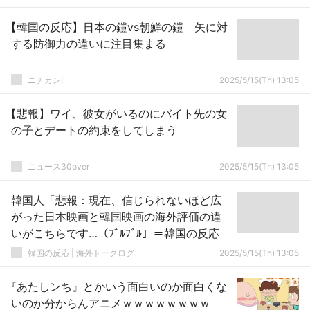
【韓国の反応】日本の鎧vs朝鮮の鎧 矢に対
する防御力の違いに注目集まる
ニチカン!
2025/5/15(Th) 13:05
【悲報】ワイ、彼女がいるのにバイト先の女
の子とデートの約束をしてしまう
ニュース30over
2025/5/15(Th) 13:05
韓国人「悲報：現在、信じられないほど広
がった日本映画と韓国映画の海外評価の違
いがこちらです…（ﾌﾞﾙﾌﾞﾙ」＝韓国の反応
韓国の反応 | 海外トークログ
2025/5/15(Th) 13:05
『あたしンち』とかいう面白いのか面白くな
いのか分からんアニメｗｗｗｗｗｗｗｗ