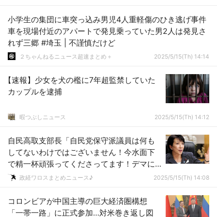
小学生の集団に車突っ込み男児4人重軽傷のひき逃げ事件
車を現場付近のアパートで発見乗っていた男2人は発見さ
れず三郷 #埼玉 | 不謹慎だけど
２ちゃんねるニュース超速まとめ＋
2025/5/15(Th) 14:14
【速報】少女を犬の檻に7年超監禁していた
カップルを逮捕
暇つぶしニュース
2025/5/15(Th) 14:12
自民高取支部長「自民党保守派議員は何も
してないわけではございません！今水面下
で精一杯頑張ってくださってます！デマに
騙されず、お支えいただきたく存じま
政経ワロスまとめニュース♪
2025/5/15(Th) 14:08
す！」
コロンビアが中国主導の巨大経済圏構想
「一帯一路」に正式参加…対米巻き返し図