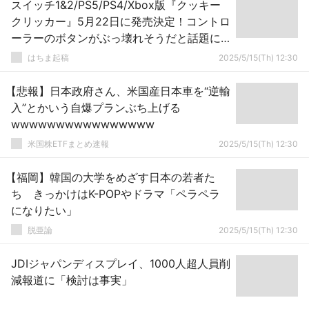
スイッチ1&2/PS5/PS4/Xbox版『クッキー
クリッカー』5月22日に発売決定！コントロ
ーラーのボタンがぶっ壊れそうだと話題に
ｗｗｗｗ
はちま起稿
2025/5/15(Th) 12:30
【悲報】日本政府さん、米国産日本車を“逆輸
入”とかいう自爆プランぶち上げる
wwwwwwwwwwwwwwww
米国株ETFまとめ速報
2025/5/15(Th) 12:30
【福岡】韓国の大学をめざす日本の若者た
ち きっかけはK-POPやドラマ「ペラペラ
になりたい」
脱亜論
2025/5/15(Th) 12:30
JDIジャパンディスプレイ、1000人超人員削
減報道に「検討は事実」