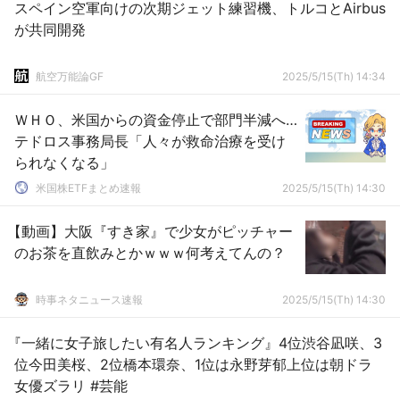
スペイン空軍向けの次期ジェット練習機、トルコとAirbus
が共同開発
航空万能論GF
2025/5/15(Th) 14:34
ＷＨＯ、米国からの資金停止で部門半減へ…
テドロス事務局長「人々が救命治療を受け
られなくなる」
米国株ETFまとめ速報
2025/5/15(Th) 14:30
【動画】大阪『すき家』で少女がピッチャー
のお茶を直飲みとかｗｗｗ何考えてんの？
時事ネタニュース速報
2025/5/15(Th) 14:30
『一緒に女子旅したい有名人ランキング』4位渋谷凪咲、3
位今田美桜、2位橋本環奈、1位は永野芽郁上位は朝ドラ
女優ズラリ #芸能