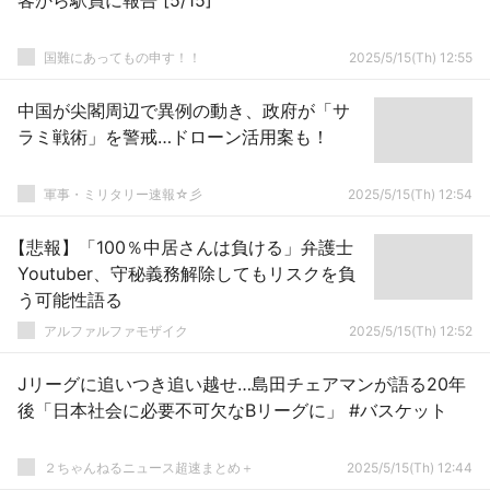
客から駅員に報告 [5/15]
国難にあってもの申す！！
2025/5/15(Th) 12:55
中国が尖閣周辺で異例の動き、政府が「サ
ラミ戦術」を警戒…ドローン活用案も！
軍事・ミリタリー速報☆彡
2025/5/15(Th) 12:54
【悲報】「100％中居さんは負ける」弁護士
Youtuber、守秘義務解除してもリスクを負
う可能性語る
アルファルファモザイク
2025/5/15(Th) 12:52
Jリーグに追いつき追い越せ…島田チェアマンが語る20年
後「日本社会に必要不可欠なBリーグに」 #バスケット
２ちゃんねるニュース超速まとめ＋
2025/5/15(Th) 12:44