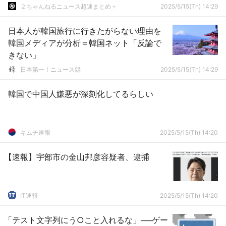
２ちゃんねるニュース超速まとめ＋
2025/5/15(Th) 14:29
日本人が韓国旅行に行きたがらない理由を
韓国メディアが分析＝韓国ネット「反論で
きない」
日本第一！ニュース録
2025/5/15(Th) 14:29
韓国で中国人嫌悪が深刻化してるらしい
キムチ速報
2025/5/15(Th) 14:20
【速報】宇部市の金山邦彦容疑者、逮捕
IT速報
2025/5/15(Th) 14:20
「テスト文字列にう○こと入れるな」──ゲー