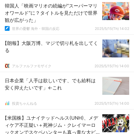
韓国人「映画マリオの続編が“スーパーマリ
オワールド”に？タイトルを見ただけで世界
観が広がった」
世界の憂鬱 海外・韓国の反応
2025/5/15(Th) 14:02
【朗報】大阪万博、マジで切り札を出してく
る
アルファルファモザイク
2025/5/15(Th) 14:00
日本企業「人手は欲しいです、でも給料は
安く抑えたいです」←これ
投資ちゃんねる
2025/5/15(Th) 14:00
【米国株】ユナイテッドヘルス(UNH)、メデ
ィケア不正疑い＋死神ジム・クレイマーロ
ックオンでスケベハンターも真っ青な大ピ