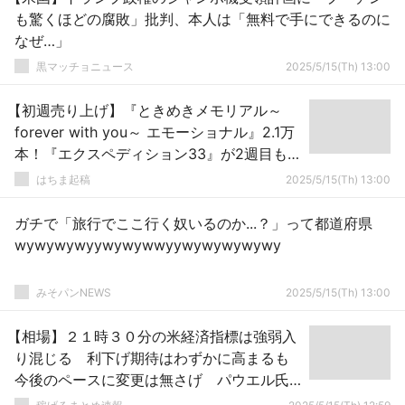
も驚くほどの腐敗」批判、本人は「無料で手にできるのに
なぜ…」
黒マッチョニュース
2025/5/15(Th) 13:00
【初週売り上げ】『ときめきメモリアル～
forever with you～ エモーショナル』2.1万
本！『エクスペディション33』が2週目もラ
ンクイン
はちま起稿
2025/5/15(Th) 13:00
ガチで「旅行でここ行く奴いるのか...？」って都道府県
wywywywyywywywwyywywywywywy
みそパンNEWS
2025/5/15(Th) 13:00
【相場】２１時３０分の米経済指標は強弱入
り混じる 利下げ期待はわずかに高まるも
今後のペースに変更は無さげ パウエル氏
演説で１４６円台に乗せるもレンジ続く