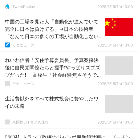
TweetPocket
2025/5/15(Th) 13:00
中国の工場を見た人「自動化が進んでいて
完全に日本は負けてる」→日本の技術者
「なんで日本の多くの工場が自動化しない
か考えたことある？」
くまニュース
2025/5/15(Th) 13:00
れいわ信者「安住予算委員長、予算案採決
後に自民党閣僚たちと握手❗やっぱりズブズ
ブだった❗」 高校生「社会経験無さそうです
ねアナタ」
モナニュース
2025/5/15(Th) 13:00
生活費以外をすべて株式投資に費やしたワ
イの末路
米国株ETFまとめ速報
2025/5/15(Th) 13:00
【米国】トランプ政権のジャンボ機受領計画に「プーチン