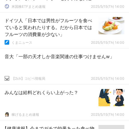
ンチを迎える！？
米国株ETFまとめ速報
2025/5/15(Th) 14:00
ドイツ人「日本では男性がフルーツを食べ
ていると笑われたりする。だから日本では
フルーツの消費量が少ない」
くまニュース
2025/5/15(Th) 14:00
音大「一部の天才しか音楽関連の仕事つけませんw」
【2ch】コピペ情報局
2025/5/15(Th) 14:00
みんなは給料どれくらい上がった？
稼げるまとめ速報
2025/5/15(Th) 14:00
【健康速報】今までガチで効果あった食べ物