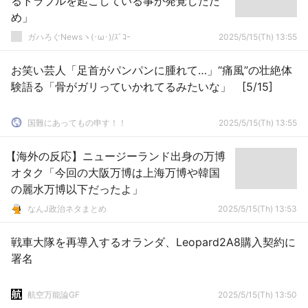
るトラブルを起こしている事が発覚したた
め」
ガハろぐNewsヽ(･ω･)/ｽﾞｺｰ
2025/5/15(Th) 13:55
お笑い芸人「足首がパンパンに腫れて…」“痛風”の壮絶体
験語る「骨がガリっていかれてるみたいな」 [5/15]
国難にあってもの申す！！
2025/5/15(Th) 13:55
【海外の反応】ニュージーランド出身の万博
オタク「今回の大阪万博は上海万博や韓国
の麗水万博以下だったよ」
なんJ政治ネタまとめ
2025/5/15(Th) 13:53
戦車大隊を再導入するオランダ、Leopard2A8購入契約に
署名
航空万能論GF
2025/5/15(Th) 13:50