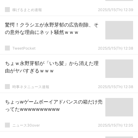
稼げるまとめ速報
2025/5/15(Th) 12:39
驚愕！クラシエが永野芽郁の広告削除、そ
の意外な理由にネット騒然ｗｗｗ
TweetPocket
2025/5/15(Th) 12:38
ちょｗ永野芽郁が「いち髪」から消えた理
由がヤバすぎるｗｗｗ
時事ネタニュース速報
2025/5/15(Th) 12:38
ちょっwゲームボーイアドバンスの箱だけ売
ってたwwwwwwwwww
ニュース30over
2025/5/15(Th) 12:35