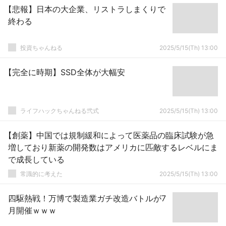
【悲報】日本の大企業、リストラしまくりで
終わる
投資ちゃんねる
2025/5/15(Th) 13:00
【完全に時期】SSD全体が大幅安
ライフハックちゃんねる弐式
2025/5/15(Th) 13:00
【創薬】中国では規制緩和によって医薬品の臨床試験が急
増しており新薬の開発数はアメリカに匹敵するレベルにま
で成長している
常識的に考えた
2025/5/15(Th) 13:00
四駆熱戦！万博で製造業ガチ改造バトルが7
月開催ｗｗｗ