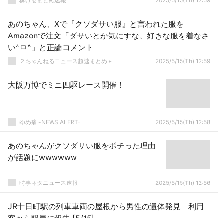
稼げるまとめ速報
2025/5/15(Th) 12:59
あのちゃん、Xで『クソダサい服』と言われた服を
Amazonで注文「ダサいとか気にすな、好きな服を着なさ
い^ㅁ^」と正論コメント
２ちゃんねるニュース超速まとめ＋
2025/5/15(Th) 12:59
大阪万博でミニ四駆レース開催！
ゆめ痛 -NEWS ALERT-
2025/5/15(Th) 12:58
あのちゃんがクソダサい服をポチった理由
が話題にwwwwww
時事ネタニュース速報
2025/5/15(Th) 12:56
JR十日町駅の列車車両の屋根から男性の遺体発見 利用