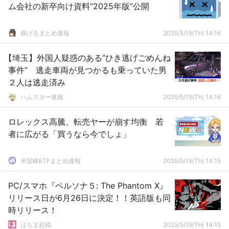
ム会社の新卒向け資料“2025年版”公開
稼げるまとめ速報
2025/5/15(Th) 14:16
【埼玉】外国人疑惑のある”ひき逃げごめんね
事件” 逃走車両が見つかるも乗っていた男
２人は逃走済み
ハムスター速報
2025/5/15(Th) 14:16
ロレックス高騰、転売ヤーが崩す均衡 若
者に広がる「買うなら今でしょ」
米国株ETFまとめ速報
2025/5/15(Th) 14:15
PC/スマホ『ペルソナ５: The Phantom X』
リリース日が6月26日に決定！！英語版も同
時リリース！
はちま起稿
2025/5/15(Th) 14:15