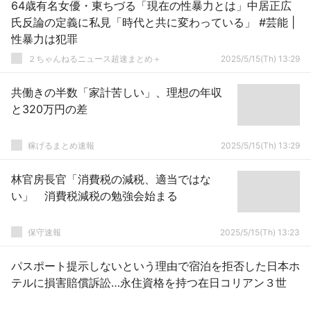
64歳有名女優・東ちづる「現在の性暴力とは」中居正広
氏反論の定義に私見「時代と共に変わっている」 #芸能 |
性暴力は犯罪
２ちゃんねるニュース超速まとめ＋
2025/5/15(Th) 13:29
共働きの半数「家計苦しい」、理想の年収
と320万円の差
稼げるまとめ速報
2025/5/15(Th) 13:29
林官房長官「消費税の減税、適当ではな
い」 消費税減税の勉強会始まる
保守速報
2025/5/15(Th) 13:23
パスポート提示しないという理由で宿泊を拒否した日本ホ
テルに損害賠償訴訟…永住資格を持つ在日コリアン３世