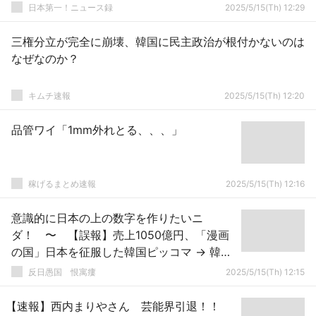
日本第一！ニュース録
2025/5/15(Th) 12:29
三権分立が完全に崩壊、韓国に民主政治が根付かないのは
なぜなのか？
キムチ速報
2025/5/15(Th) 12:20
品管ワイ「1mm外れとる、、、」
稼げるまとめ速報
2025/5/15(Th) 12:16
意識的に日本の上の数字を作りたいニ
ダ！ 〜 【誤報】売上1050億円、「漫画
の国」日本を征服した韓国ピッコマ → 韓国
紙の誤報で記事修正
反日愚国 恨寓瘻
2025/5/15(Th) 12:15
【速報】西内まりやさん 芸能界引退！！