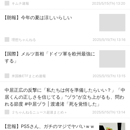
キムチ速報
2025/5/15(Th) 13:20
【朗報】今年の夏は涼しいらしい
理想ちゃんねる
2025/5/15(Th) 13:16
【国際】メルツ首相「ドイツ軍を欧州最強に
する」
米国株ETFまとめ速報
2025/5/15(Th) 13:15
中居正広の反撃に「私たちは何を準備したらいい？」「中
居くんの正しさを信じてる」“ヅラ”が立ち上がるも、問わ
れる節度 #中居ヅラ | 渡邊渚「死を覚悟した」
２ちゃんねるニュース超速まとめ＋
2025/5/15(Th) 13:14
【悲報】PS5さん、ガチのマジでヤバいｗｗ