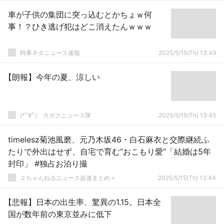
車が子供の集団に突っ込むとかちょｗ何
事！？ひき逃げ犯はどこ消えたんｗｗｗ
時事ネタニュース速報
2025/5/15(Th) 13:49
【朗報】今年の夏、涼しい
(*ﾟ∀ﾟ)ゞカガクニュース隊
2025/5/15(Th) 13:45
timelesz菊池風磨、元乃木坂46・白石麻衣と交際継続ふ
たりで外出はせず、自宅で育む“おこもり愛”「結婚は5年
封印」 #独占お泊り撮
２ちゃんねるニュース超速まとめ＋
2025/5/15(Th) 13:44
【悲報】日本の出生率、驚異の1.15。日本全
国が数年前の東京並みに低下