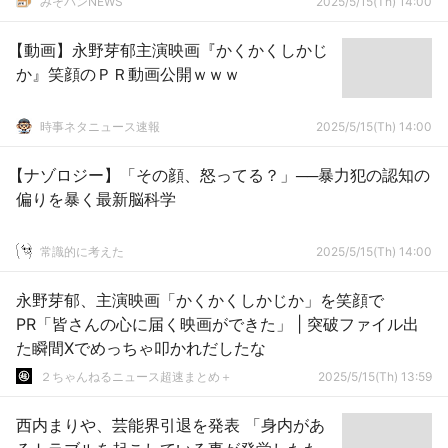
みそパンNEWS
2025/5/15(Th) 14:00
【動画】永野芽郁主演映画『かくかくしかじ
か』笑顔のＰＲ動画公開ｗｗｗ
時事ネタニュース速報
2025/5/15(Th) 14:00
【ナゾロジー】「その顔、怒ってる？」──暴力犯の認知の
偏りを暴く最新脳科学
常識的に考えた
2025/5/15(Th) 14:00
永野芽郁、主演映画「かくかくしかじか」を笑顔で
PR「皆さんの心に届く映画ができた」 | 突破ファイル出
た瞬間Xでめっちゃ叩かれだしたな
２ちゃんねるニュース超速まとめ＋
2025/5/15(Th) 13:59
西内まりや、芸能界引退を発表 「身内があ