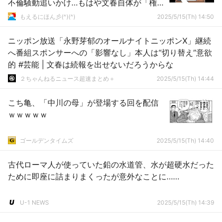
不倫騒動追いかけ…もはや文春自体が「権
力」となり暴走
もえるにほん彡(^)(^)
2025/5/15(Th) 14:50
ニッポン放送「永野芽郁のオールナイトニッポンX」継続
へ番組スポンサーへの「影響なし」本人は“切り替え”意欲
的 #芸能 | 文春は続報を出せないだろうからな
２ちゃんねるニュース超速まとめ＋
2025/5/15(Th) 14:44
こち亀、「中川の母」が登場する回を配信
ｗｗｗｗｗ
ゴールデンタイムズ
2025/5/15(Th) 14:40
古代ローマ人が使っていた鉛の水道管、水が超硬水だった
ために即座に詰まりまくったが意外なことに……
U-1 NEWS
2025/5/15(Th) 14:39