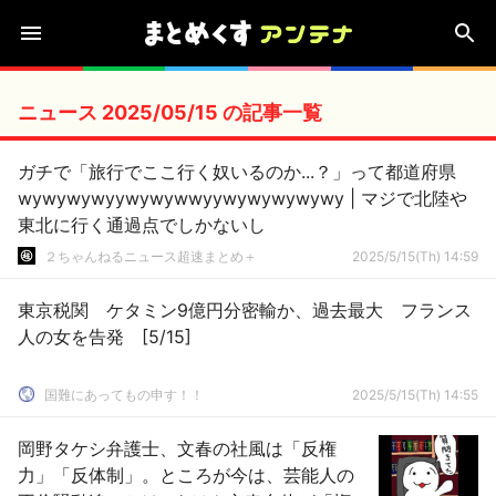
ニュース 2025/05/15 の記事一覧
ガチで「旅行でここ行く奴いるのか...？」って都道府県
wywywywyywywywwyywywywywywy | マジで北陸や
東北に行く通過点でしかないし
２ちゃんねるニュース超速まとめ＋
2025/5/15(Th) 14:59
東京税関 ケタミン9億円分密輸か、過去最大 フランス
人の女を告発 [5/15]
国難にあってもの申す！！
2025/5/15(Th) 14:55
岡野タケシ弁護士、文春の社風は「反権
力」「反体制」。ところが今は、芸能人の