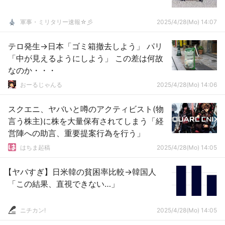
軍事・ミリタリー速報☆彡
2025/4/28(Mo) 14:07
テロ発生→日本「ゴミ箱撤去しよう」 パリ
「中が見えるようにしよう」 この差は何故
なのか・・・
おーるじゃんる
2025/4/28(Mo) 14:06
スクエニ、ヤバいと噂のアクティビスト(物
言う株主)に株を大量保有されてしまう「経
営陣への助言、重要提案行為を行う」
はちま起稿
2025/4/28(Mo) 14:05
【ヤバすぎ】日米韓の貧困率比較→韓国人
「この結果、直視できない…」
ニチカン!
2025/4/28(Mo) 14:05