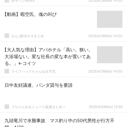
みそパンNEWS
2025/4/28(Mo) 14:00
【動画】暇空氏、魂の叫び
なんJ政治ネタまとめ
2025/4/28(Mo) 14:00
【大人気な理由】アパホテル「高い。狭い。
大浴場ない。変な社長の変な本が置いてあ
る。」←コイツ
ライフハックちゃんねる弐式
2025/4/28(Mo) 14:00
日中友好議連、パンダ貸与を要請
２ちゃんねるニュース超速まとめ＋
2025/4/28(Mo) 13:59
九頭竜川で水難事故 マス釣り中の50代男性が行方不