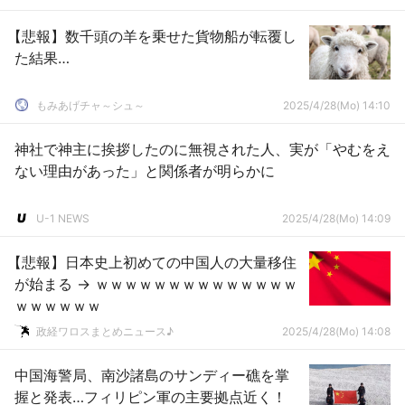
【悲報】数千頭の羊を乗せた貨物船が転覆し
た結果…
もみあげチャ～シュ～
2025/4/28(Mo) 14:10
神社で神主に挨拶したのに無視された人、実が「やむをえ
ない理由があった」と関係者が明らかに
U-1 NEWS
2025/4/28(Mo) 14:09
【悲報】日本史上初めての中国人の大量移住
が始まる → ｗｗｗｗｗｗｗｗｗｗｗｗｗｗ
ｗｗｗｗｗｗ
政経ワロスまとめニュース♪
2025/4/28(Mo) 14:08
中国海警局、南沙諸島のサンディー礁を掌
握と発表…フィリピン軍の主要拠点近く！