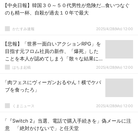
【中央日報】韓国３０～５０代男性が危険だ…食いつなぐ
のも精一杯、自殺が過去１０年で最大
かたすみ速報
2025/4/28(Mo) 12:00
【悲報】「世界一面白いアクションRPG」を
目指す元フロム社員の新作、「爆死」した
ことを本人が認めてしまう「散々な結果に
なってしまった」
はちま起稿
2025/4/28(Mo) 12:00
「肉フェスにヴィーガンおるやん！横でケバ
ブを食ったろ」
くまニュース
2025/4/28(Mo) 12:00
「『Switch 2』当選、電話で購入手続きを」偽メールに注
意 「絶対かけないで」と任天堂