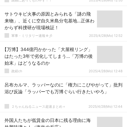
国難にあってもの申す！！
2025/4/28(Mo) 12:55
サトウキビ火事の原因とみられる「謎の飛
来物」、近くに空自久米島分屯基地…正体わ
からず科捜研が現場検証！
軍事・ミリタリー速報☆彡
2025/4/28(Mo) 12:52
【万博】344億円かかった「大屋根リング」
はたった3年で劣化してしまう…「万博の後
始末」はどうなるのか
政経ch
2025/4/28(Mo) 12:48
呂布カルマ、ラッパーなのに「権力にこびやがって」批判
浴び反論「ラッパーでも万博ぐらい行きたいやろ」
２ちゃんねるニュース超速まとめ＋
2025/4/28(Mo) 12:44
外国人たちが低賃金の日本に残る理由に海