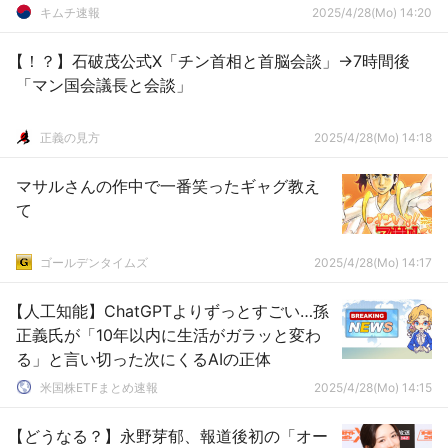
キムチ速報
2025/4/28(Mo) 14:20
【！？】石破茂公式X「チン首相と首脳会談」→7時間後
「マン国会議長と会談」
正義の見方
2025/4/28(Mo) 14:18
マサルさんの作中で一番笑ったギャグ教え
て
ゴールデンタイムズ
2025/4/28(Mo) 14:17
【人工知能】ChatGPTよりずっとすごい…孫
正義氏が「10年以内に生活がガラッと変わ
る」と言い切った次にくるAIの正体
米国株ETFまとめ速報
2025/4/28(Mo) 14:15
【どうなる？】永野芽郁、報道後初の「オー