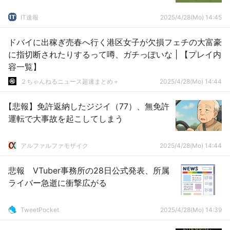
IT速報
2025/4/28(Mo) 14:45
ドバイに出稼ぎ売春へ行く港区女子が欠損フェチの大富豪
に指切断されたりするって噂、ガチっぽいな | 【プレイ内
容一覧】
２ちゃんねるニュース超速まとめ＋
2025/4/28(Mo) 14:44
【悲報】免許返納したジジイ（77）、無免許
運転で大事故を起こしてしまう
アルファルファモザイク
2025/4/28(Mo) 14:44
悲報 VTuber事務所の28日公式発表、所属
ライバー急逝に衝撃広がる
TweetPocket
2025/4/28(Mo) 14:39