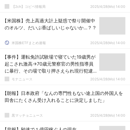
【2ch】コピペ情報局
2025/4/28(Mo) 14:00
【米国株】売上高過大計上疑惑で祭り開催中
のオルツ、だいぶ香ばしいじゃないか…？？
米国株ETFまとめ速報
2025/4/28(Mo) 14:00
【事件】運転免許試験場で寝ていた19歳男が
起こされ激高→70歳元警察官の男性指導員
に暴行、その場で取り押さえられ現行犯逮
捕
モナニュース
2025/4/28(Mo) 14:00
【朗報】日本政府「なんの専門性もない途上国の外国人を
田舎にたくさん受け入れることに決定しました」
黒マッチョニュース
2025/4/28(Mo) 14:00
【悲報】秒速で１億円稼ぐ人の現在