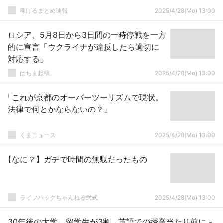
稼げるまとめ速報
2025/4/28(Mo) 13:00
ロシア、5月8日から3日間の一時停戦を一方
的に宣言「ウクライナが違反したら適切に
対応する」
はちま起稿
2025/4/28(Mo) 13:00
「これが京都のオーバーツーリズムで現状。
法律で何とかならないの？」
くまニュース
2025/4/28(Mo) 13:00
【なに？】ガチで時間の無駄だったもの
ライフハックちゃんねる弐式
2025/4/28(Mo) 13:00
30年後の大学、留学生が3割 英語での授業当たり前に -