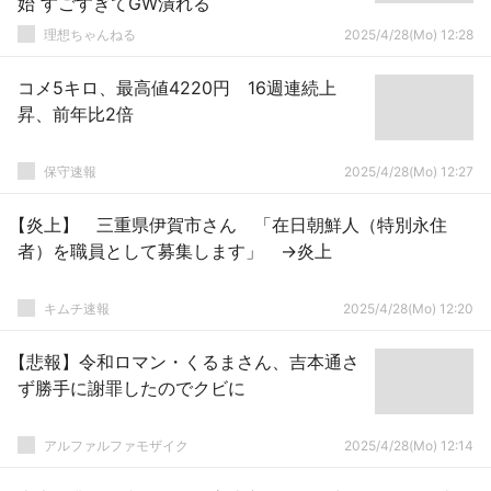
始 すごすぎてGW潰れる
理想ちゃんねる
2025/4/28(Mo) 12:28
コメ5キロ、最高値4220円 16週連続上
昇、前年比2倍
保守速報
2025/4/28(Mo) 12:27
【炎上】 三重県伊賀市さん 「在日朝鮮人（特別永住
者）を職員として募集します」 →炎上
キムチ速報
2025/4/28(Mo) 12:20
【悲報】令和ロマン・くるまさん、吉本通さ
ず勝手に謝罪したのでクビに
アルファルファモザイク
2025/4/28(Mo) 12:14