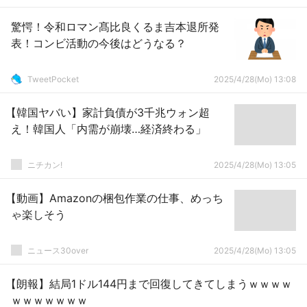
ｗｗ
驚愕！令和ロマン髙比良くるま吉本退所発
表！コンビ活動の今後はどうなる？
TweetPocket
2025/4/28(Mo) 13:08
【韓国ヤバい】家計負債が3千兆ウォン超
え！韓国人「内需が崩壊…経済終わる」
ニチカン!
2025/4/28(Mo) 13:05
【動画】Amazonの梱包作業の仕事、めっち
ゃ楽しそう
ニュース30over
2025/4/28(Mo) 13:05
【朗報】結局1ドル144円まで回復してきてしまうｗｗｗｗ
ｗｗｗｗｗｗｗ