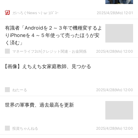
ガハろぐNewsヽ(･ω･)/ｽﾞｺｰ
2025/4/28(Mo) 12:01
有識者「Androidを２～３年で機種変するよ
りiPhoneを４～５年使って売ったほうが安
く済む」
マネーライフ2ch|クレジット関連・お金関係
2025/4/28(Mo) 12:00
【画像】えちえち女家庭教師、見つかる
ねたーる
2025/4/28(Mo) 12:00
世界の軍事費、過去最高を更新
投資ちゃんねる
2025/4/28(Mo) 12:00