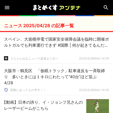
ニュース 2025/04/28 の記事一覧
スペイン、大規模停電で国家安全保障会議を臨時に開催ポ
ルトガルでも列車運行できず #国際 | 何が起きてるんだ...
２ちゃんねるニュース超速まとめ＋
2025/4/28(Mo) 14:59
大阪市・鶴見区 「仮眠トラック」駐車違反を一斉取締
り 多いときには１キロにわたって“40台”ほど並ぶ
4/28
国難にあってもの申す！！
2025/4/28(Mo) 14:55
【動画】日本の誇り、イ・ジョンフ兄さんの
レーザービームがこちら