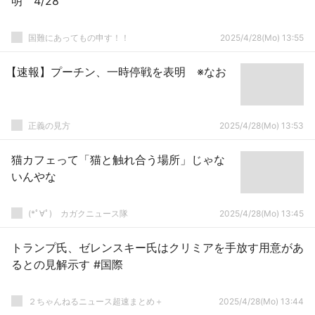
明 4/28
国難にあってもの申す！！
2025/4/28(Mo) 13:55
【速報】プーチン、一時停戦を表明 ※なお
正義の見方
2025/4/28(Mo) 13:53
猫カフェって「猫と触れ合う場所」じゃな
いんやな
(*ﾟ∀ﾟ)ゞカガクニュース隊
2025/4/28(Mo) 13:45
トランプ氏、ゼレンスキー氏はクリミアを手放す用意があ
るとの見解示す #国際
２ちゃんねるニュース超速まとめ＋
2025/4/28(Mo) 13:44