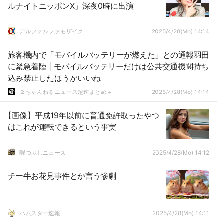
ルナイトニッポンX」深夜0時に出演
アルファルファモザイク
2025/4/28(Mo) 14:14
旅客機内で「モバイルバッテリーが燃えた」との通報羽田
に緊急着陸 | モバイルバッテリーだけは公共交通機関持ち
込み禁止したほうがいいね
２ちゃんねるニュース超速まとめ＋
2025/4/28(Mo) 14:14
【画像】平成19年以前に普通免許取ったやつ
はこれが運転できるという事実
暇つぶしニュース
2025/4/28(Mo) 14:12
チー牛お花見事件とか言う惨劇
ハムスター速報
2025/4/28(Mo) 14:11