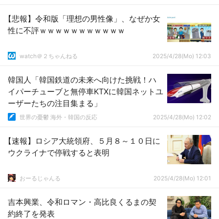
【悲報】令和版「理想の男性像」、なぜか女
性に不評ｗｗｗｗｗｗｗｗｗｗｗ
watch＠２ちゃんねる
2025/4/28(Mo) 12:03
韓国人「韓国鉄道の未来へ向けた挑戦！ハ
イパーチューブと無停車KTXに韓国ネットユ
ーザーたちの注目集まる」
世界の憂鬱 海外・韓国の反応
2025/4/28(Mo) 12:02
【速報】ロシア大統領府、５月８～１０日に
ウクライナで停戦すると表明
おーるじゃんる
2025/4/28(Mo) 12:01
吉本興業、令和ロマン・高比良くるまの契
約終了を発表