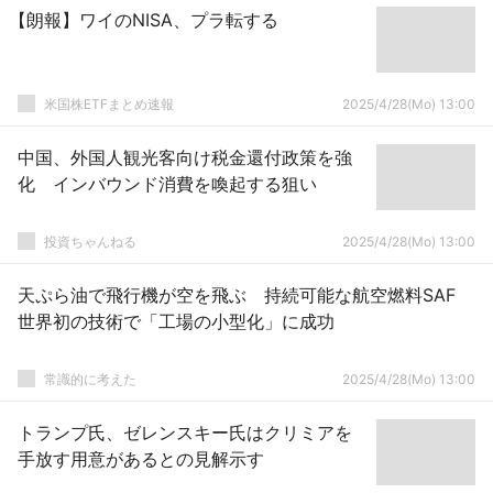
【朗報】ワイのNISA、プラ転する
米国株ETFまとめ速報
2025/4/28(Mo) 13:00
中国、外国人観光客向け税金還付政策を強
化 インバウンド消費を喚起する狙い
投資ちゃんねる
2025/4/28(Mo) 13:00
天ぷら油で飛行機が空を飛ぶ 持続可能な航空燃料SAF
世界初の技術で「工場の小型化」に成功
常識的に考えた
2025/4/28(Mo) 13:00
トランプ氏、ゼレンスキー氏はクリミアを
手放す用意があるとの見解示す