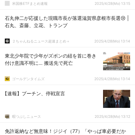
米国株ETFまとめ速報
2025/4/28(Mo) 13:15
石丸伸二が応援した現職市長が落選滋賀県彦根市長選😢 |
石丸、斎藤、立花、トランプ
２ちゃんねるニュース超速まとめ＋
2025/4/28(Mo) 13:14
東北少年院で少年がズボンの紐を首に巻き
付け意識不明に… 搬送先で死亡
ゴールデンタイムズ
2025/4/28(Mo) 13:14
【速報】プーチン、停戦宣言
暇つぶしニュース
2025/4/28(Mo) 13:12
免許返納など無意味！ジジイ（77）「やっぱ車必要だか