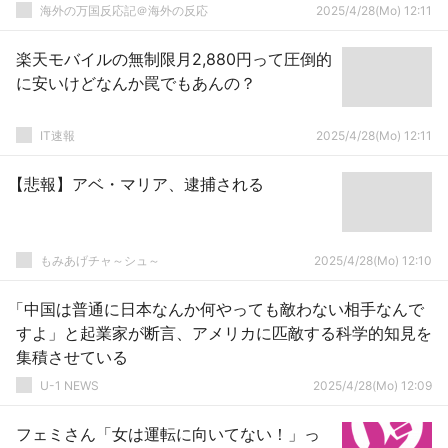
海外の万国反応記＠海外の反応
2025/4/28(Mo) 12:11
楽天モバイルの無制限月2,880円って圧倒的
に安いけどなんか罠でもあんの？
IT速報
2025/4/28(Mo) 12:11
【悲報】アベ・マリア、逮捕される
もみあげチャ～シュ～
2025/4/28(Mo) 12:10
「中国は普通に日本なんか何やっても敵わない相手なんで
すよ」と起業家が断言、アメリカに匹敵する科学的知見を
集積させている
U-1 NEWS
2025/4/28(Mo) 12:09
フェミさん「女は運転に向いてない！」っ