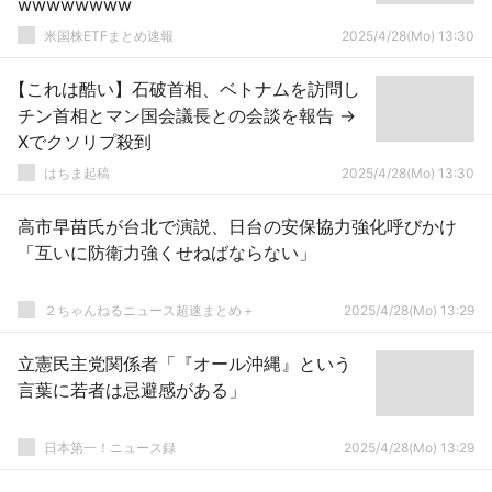
wwwwwwww
米国株ETFまとめ速報
2025/4/28(Mo) 13:30
【これは酷い】石破首相、ベトナムを訪問し
チン首相とマン国会議長との会談を報告 →
Xでクソリプ殺到
はちま起稿
2025/4/28(Mo) 13:30
高市早苗氏が台北で演説、日台の安保協力強化呼びかけ
「互いに防衛力強くせねばならない」
２ちゃんねるニュース超速まとめ＋
2025/4/28(Mo) 13:29
立憲民主党関係者「『オール沖縄』という
言葉に若者は忌避感がある」
日本第一！ニュース録
2025/4/28(Mo) 13:29