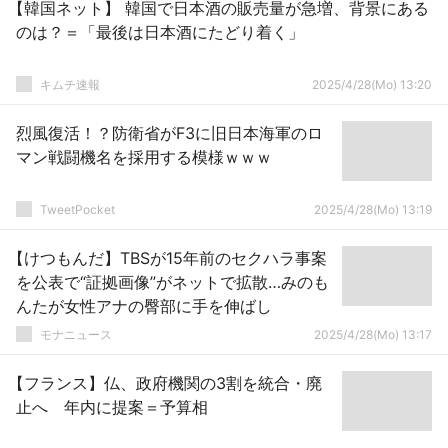
【韓国ネット】 韓国で日本酒の販売量が急増、背景にある
のは？＝「最後は日本酒にたどり着く」
キムチ速報
2025/4/28(Mo) 13:20
烈風復活！？防衛省がF3に旧日本海軍のロ
マン戦闘機名を採用する模様ｗｗｗ
TweetPocket
2025/4/28(Mo) 13:19
【けつもんだ】TBSが15年前のセクハラ事案
を公表で“証拠画像”がネットで拡散…みのも
んたが女性アナの臀部に手を伸ばし
モナニュース
2025/4/28(Mo) 13:17
【フランス】仏、政府機関の3割を統合・廃
止へ 年内に提案＝予算相