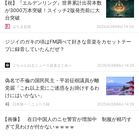
【祝】『エルデンリング』世界累計出荷本数
が3000万本突破！スイッチ2版発売前に大
台突破
はちま起稿
2025/4/28(Mo) 14:30
ジジイのガキの頃はFM調べて好きな音楽をカセットテー
プに録音していたんだぜ？
２ちゃんねるニュース超速まとめ＋
2025/4/28(Mo) 14:29
偽名で不倫の国民民主・平岩征樹議員が離
党届「これ以上党にご迷惑をお掛けするわ
けにはいかない」
日本第一！ニュース録
2025/4/28(Mo) 14:29
【画像】 在日中国人のニセ警官が増加中 制服が精巧す
ぎて見わけが付かないｗｗｗｗ