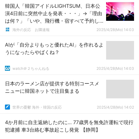
韓国人「韓国アイドルLIGHTSUM、日本公
演4日前に突然中止を発表・・・」→「理由
は何？」「いや、飛行機・宿すべて予約し
たんだけど・・・」
海外の反応 お隣速報
2025/4/28(Mo) 14:03
AIが「自分よりもっと優れたAI」を作れるよ
うになったらやばくね？
watch＠２ちゃんねる
2025/4/28(Mo) 14:03
日本のラーメン店が提供する特別コースメ
ニューに韓国ネットで注目集まる
世界の憂鬱 海外・韓国の反応
2025/4/28(Mo) 14:02
4か月前に自主返納したのに… 77歳男を無免許運転で現行
犯逮捕 車3台絡む事故起こし発覚 【静岡】