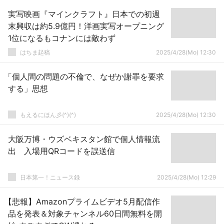
実写映画『マインクラフト』日本での初週
末興収は約5.9億円！洋画実写オープニング
1位になるもコナンには敵わず
はちま起稿
2025/4/28(Mo) 12:30
「個人間の問題の不倫で、なぜか謝罪を要求
する」思想
もえるにほん彡(^)(^)
2025/4/28(Mo) 12:30
大阪万博・ウズベキスタン館で個人情報流
出 入場用QRコードを誤送信
日本第一！ニュース録
2025/4/28(Mo) 12:29
【悲報】Amazonプライムビデオ5月配信作
品を発表＆対象チャンネル60日間無料を開