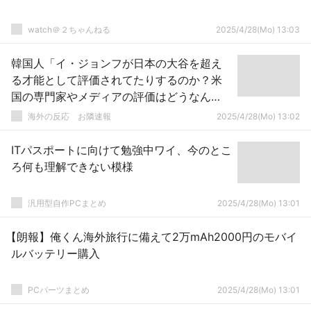
watch＠２ちゃんねる
2025/4/28(Mo) 13:03
韓国人「イ・ジョンフが日本の大谷を超え
る才能として評価されてたりするのか？米
国の専門家やメディアの評価はどうなん
だ？」→「打率、選球眼、コンタクトは上
海外の反応 お隣速報
2025/4/28(Mo) 13:02
だと思うけど・・・」「大谷はそれでも越
えられないと思う・・・」
ITパスポートに向けて勉強中ワイ、今のとこ
ろ何も理解できない模様
汎用型自作PCまとめ
2025/4/28(Mo) 13:01
【朗報】俺くん海外旅行に備えて2万mAh2000円のモバイ
ルバッテリー購入
PCパーツまとめ
2025/4/28(Mo) 13:01