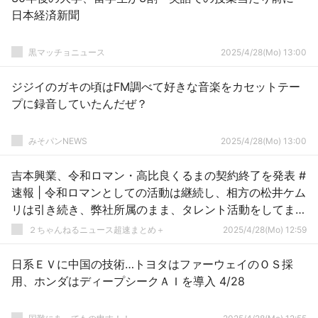
日本経済新聞
黒マッチョニュース
2025/4/28(Mo) 13:00
ジジイのガキの頃はFM調べて好きな音楽をカセットテー
プに録音していたんだぜ？
みそパンNEWS
2025/4/28(Mo) 13:00
吉本興業、令和ロマン・高比良くるまの契約終了を発表 #
速報 | 令和ロマンとしての活動は継続し、相方の松井ケム
リは引き続き、弊社所属のまま、タレント活動をしてまい
ります
２ちゃんねるニュース超速まとめ＋
2025/4/28(Mo) 12:59
日系ＥＶに中国の技術…トヨタはファーウェイのＯＳ採
用、ホンダはディープシークＡＩを導入 4/28