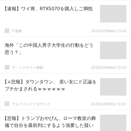
【速報】ワイ将、RTX5070を購入しご満悦
IT速報
2025/4/28(Mo) 13:42
海外「この中国人男子大学生の行動をどう
思う？」
ザ・ミステリー体験
2025/4/28(Mo) 13:33
【⚔️悲報】ダウンタウン、 若い女にド正論を
ブチかまされるｗｗｗｗｗｗ
アルファルファモザイク
2025/4/28(Mo) 13:30
【悲報】トランプおやびん、ローマ教皇の葬
儀で自分を最前列にするよう強要した疑い