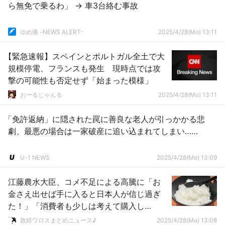
ら無免で乗るわ」 → 車3台絡む事故
ゆめ痛 -NEWS ALERT-
2025/4/28(Mo) 13:11
【緊急速報】スペインとポルトガル全土で大
規模停電、フランスも発生 現時点では攻
撃の可能性も否定せず「始まった模様」
おーるじゃんる
2025/4/28(Mo) 13:11
「免許返納」に隠された罠に善良な老人が引っかかる悲
劇、最悪の場合は一家破産に追い込まれてしまい……
U-1 NEWS
2025/4/28(Mo) 13:09
江藤農水大臣、コメ不足による高騰に「お
金さえ出せば手に入ると日本人が信じ過ぎ
た！」「消費者も少しは考えて購入し
て！」ｗｗｗｗｗｗｗｗｗｗｗｗｗｗｗｗ
政経ワロスまとめニュース♪
2025/4/28(Mo) 13:08