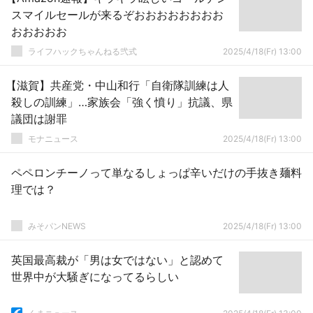
スマイルセールが来るぞおおおおおおおお
おおおおお
ライフハックちゃんねる弐式
2025/4/18(Fr) 13:00
【滋賀】共産党・中山和行「自衛隊訓練は人
殺しの訓練」…家族会「強く憤り」抗議、県
議団は謝罪
モナニュース
2025/4/18(Fr) 13:00
ペペロンチーノって単なるしょっぱ辛いだけの手抜き麺料
理では？
みそパンNEWS
2025/4/18(Fr) 13:00
英国最高裁が「男は女ではない」と認めて
世界中が大騒ぎになってるらしい