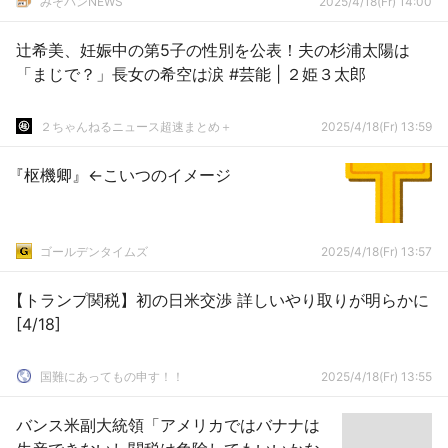
みそパンNEWS
2025/4/18(Fr) 14:00
辻希美、妊娠中の第5子の性別を公表！夫の杉浦太陽は
「まじで？」長女の希空は涙 #芸能 | ２姫３太郎
２ちゃんねるニュース超速まとめ＋
2025/4/18(Fr) 13:59
『枢機卿』←こいつのイメージ
ゴールデンタイムズ
2025/4/18(Fr) 13:57
【トランプ関税】初の日米交渉 詳しいやり取りが明らかに
[4/18]
国難にあってもの申す！！
2025/4/18(Fr) 13:55
バンス米副大統領「アメリカではバナナは