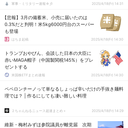
軍事・ミリタリー速報☆彡
2025/4/18(Fr) 14:31
【悲報】3月の備蓄米、小売に届いたのは
0.3%だと判明！米5kg6000円台のスーパー
も登場
はちま起稿
2025/4/18(Fr) 14:30
トランプおやびん、会談した日本の大臣に
赤いMAGA帽子（中国製関税145%）をプレ
ゼントする
米国株ETFまとめ速報
2025/4/18(Fr) 14:30
ペペロンチーノって単なるしょっぱ辛いだけの手抜き麺料
理では？ | 作るにしても凄い難しい料理
２ちゃんねるニュース超速まとめ＋
2025/4/18(Fr) 14:29
維新・梅村みずほ参院議員が離党届 次期