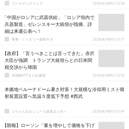
ゴールデンタイムズ
2025/4/18(Fr) 13:18
「中国がロシアに武器供給」「ロシア領内で
兵器製造」ゼレンスキー大統領が指摘、詳
細は来週公表へ！
軍事・ミリタリー速報☆彡
2025/4/18(Fr) 13:17
【政府】「言うべきことは言ってきた」赤沢
大臣が強調 トランプ大統領らとの日米関
税交渉から帰国
米国株ETFまとめ速報
2025/4/18(Fr) 13:15
本拠地ベルーナドーム暑さ対策！大規模な冷却用ミスト噴
射装置設置へ気温５度低下予想 #西武
２ちゃんねるニュース超速まとめ＋
2025/4/18(Fr) 13:14
【朗報】ローソン「量を増やして価格を下げ