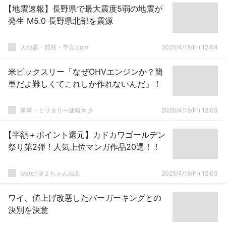
【地震速報】長野県で最大震度5弱の地震が
発生 M5.0 長野県北部を震源
大地震・前兆・予言.com
2025/4/18(Fr) 12:04
米ビックスリー「なぜOHVエンジンか？簡
単だよ難しくてこれしか作れないんだ」！
軍事・ミリタリー速報☆彡
2025/4/18(Fr) 12:03
【半額＋ポイント還元】カドカワゴールデン
祭り第2弾！人気上位マンガ作品20選！！
watch＠２ちゃんねる
2025/4/18(Fr) 12:03
ワイ、値上げ改悪したバーガーキングとの
決別を決意