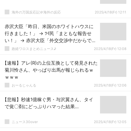
海外の万国反応記＠海外の反応
2025/4/18(Fr) 12:11
赤沢大臣「昨日、米国のホワイトハウスに
行きました！」 → ﾂｲ民「まともな報告せ
い！」 → 赤沢大臣「外交交渉中だからでき
ん！！！」ｗｗｗｗｗｗｗｗｗｗｗｗｗｗ
政経ワロスまとめニュース♪
2025/4/18(Fr) 12:08
ｗｗ
【速報】アレ(R)の上位互換として発見された
菊川怜さん、やっぱり出馬が報じられるｗ
ｗｗｗ
おーるじゃんる
2025/4/18(Fr) 12:06
【悲報】秒速1億稼ぐ男・与沢翼さん、タイ
で覚〇剤にどっぷりハマった結果…
ニュース30over
2025/4/18(Fr) 12:05