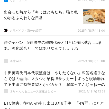
くまニュース
2025/4/18(Fr) 13:00
出会った時から「キミはともだち」猫と亀
のゆるふんわりな日常
カラパイア - 海外の反応
2025/4/18(Fr) 13:00
侍ジャパン、9連勝中の韓国代表と11月に強化試合……ま
あ、強化試合としてはありなんでしょうね
楽韓Web
2025/4/18(Fr) 13:00
中田英寿氏日本代表監督は「やりたくない」即答名選手な
らではの理由にスタジオ納得 #サッカー | ずっと現場離れ
てる中田に監督要望とかバカか？ 脳腐ってんじゃねーの
２ちゃんねるニュース超速まとめ＋
2025/4/18(Fr) 12:59
ETC障害、後払いの申し出は3万6千件 「4%弱」にとど