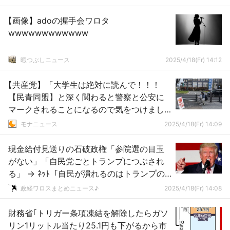
【画像】adoの握手会ワロタ
wwwwwwwwwwww
暇つぶしニュース
2025/4/18(Fr) 14:12
【共産党】「大学生は絶対に読んで！！！
【民青同盟】と深く関わると警察と公安に
マークされることになるので気をつけまし
ょう」
モナニュース
2025/4/18(Fr) 14:09
現金給付見送りの石破政権「参院選の目玉
がない」「自民党ごとトランプにつぶされ
る」 → ﾈｯﾄ「自民が潰れるのはトランプの
せいじゃないぞｗ」「消費税廃止すれ
政経ワロスまとめニュース♪
2025/4/18(Fr) 14:08
ば？」
財務省｢トリガー条項凍結を解除したらガソ
リン1リットル当たり25.1円も下がるから市