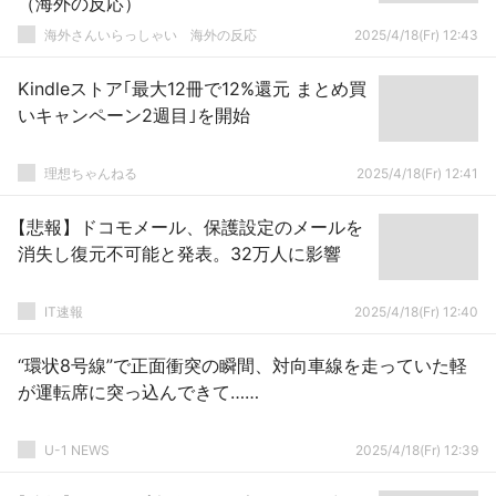
（海外の反応）
海外さんいらっしゃい 海外の反応
2025/4/18(Fr) 12:43
Kindleストア｢最大12冊で12%還元 まとめ買
いキャンペーン2週目｣を開始
理想ちゃんねる
2025/4/18(Fr) 12:41
【悲報】ドコモメール、保護設定のメールを
消失し復元不可能と発表。32万人に影響
IT速報
2025/4/18(Fr) 12:40
“環状8号線”で正面衝突の瞬間、対向車線を走っていた軽
が運転席に突っ込んできて……
U-1 NEWS
2025/4/18(Fr) 12:39