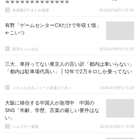
ｗｗｗｗｗｗｗｗｗｗｗｗｗ
米国株ETFまとめ速報
2025/4/18(Fr) 13:30
有野「ゲームセンターCXだけで年収１憶」
←こいつ
投資ちゃんねる
2025/4/18(Fr) 13:30
三大、車持ってない東京人の言い訳「都内は車いらない」
「都内は駐車場代高い」 | 12年で2万キロしか乗ってない
２ちゃんねるニュース超速まとめ＋
2025/4/18(Fr) 13:29
大阪に移住する中国人が急増中 中国の
SNS「年齢、学歴、言葉の厳しい要件はな
い」
ハムスター速報
2025/4/18(Fr) 13:29