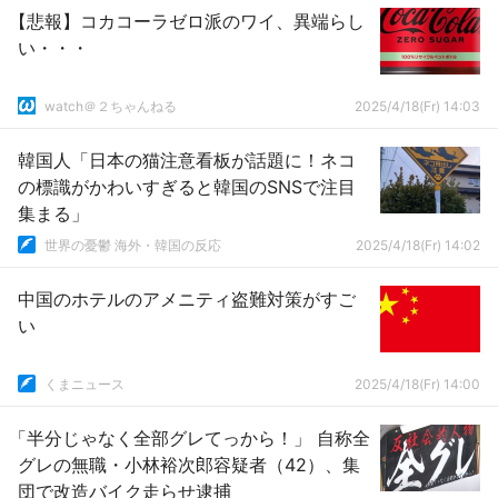
【悲報】コカコーラゼロ派のワイ、異端らし
い・・・
watch＠２ちゃんねる
2025/4/18(Fr) 14:03
韓国人「日本の猫注意看板が話題に！ネコ
の標識がかわいすぎると韓国のSNSで注目
集まる」
世界の憂鬱 海外・韓国の反応
2025/4/18(Fr) 14:02
中国のホテルのアメニティ盗難対策がすご
い
くまニュース
2025/4/18(Fr) 14:00
「半分じゃなく全部グレてっから！」 自称全
グレの無職・小林裕次郎容疑者（42）、集
団で改造バイク走らせ逮捕