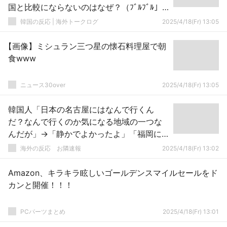
国と比較にならないのはなぜ？（ﾌﾞﾙﾌﾞﾙ」
＝韓国の反応
韓国の反応 | 海外トークログ
2025/4/18(Fr) 13:05
【画像】ミシュラン三つ星の懐石料理屋で朝
食www
ニュース30over
2025/4/18(Fr) 13:05
韓国人「日本の名古屋にはなんで行くん
だ？なんで行くのか気になる地域の一つな
んだが」→「静かでよかったよ」「福岡に
比べて満足度がすごく高い」「美食の都市
海外の反応 お隣速報
2025/4/18(Fr) 13:02
だから食べるのが好きなら行く価値はあ
る」
Amazon、キラキラ眩しいゴールデンスマイルセールをド
カンと開催！！！
PCパーツまとめ
2025/4/18(Fr) 13:01