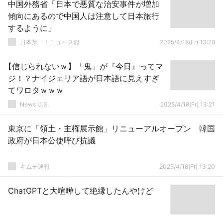
中国外務省「日本で悪質な治安事件が増加
傾向にあるので中国人は注意して日本旅行
するように」
日本第一！ニュース録
2025/4/18(Fr) 13:29
【信じられないｗ】「鬼」が『今日』ってマ
ジ！？ナイジェリア語が日本語に見えすぎ
てワロタｗｗｗ
News U.S.
2025/4/18(Fr) 13:21
東京に「領土・主権展示館」リニューアルオープン 韓国
政府が日本公使呼び抗議
キムチ速報
2025/4/18(Fr) 13:20
ChatGPTと大喧嘩して絶縁したんやけど