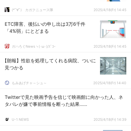
(*ﾟ∀ﾟ)ゞカガクニュース隊
2025/4/18(Fr) 14:45
ETC障害、後払いの申し出は3万6千件
「4%弱」にとどまる
ガハろぐNewsヽ(･ω･)/ｽﾞｺｰ
2025/4/18(Fr) 14:45
【朗報】性欲を処理してくれる病院、ついに
見つかる
もみあげチャ～シュ～
2025/4/18(Fr) 14:40
Twitterで見た映画予告を信じて映画館に向かった人、ネ
タバレが嫌で事前情報を断った結果……
U-1 NEWS
2025/4/18(Fr) 14:39