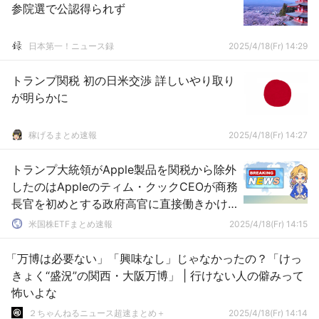
参院選で公認得られず
日本第一！ニュース録
2025/4/18(Fr) 14:29
トランプ関税 初の日米交渉 詳しいやり取り
が明らかに
稼げるまとめ速報
2025/4/18(Fr) 14:27
トランプ大統領がApple製品を関税から除外
したのはAppleのティム・クックCEOが商務
長官を初めとする政府高官に直接働きかけ
たから…報道
米国株ETFまとめ速報
2025/4/18(Fr) 14:15
「万博は必要ない」「興味なし」じゃなかったの？「けっ
きょく“盛況”の関西・大阪万博」 | 行けない人の僻みって
怖いよな
２ちゃんねるニュース超速まとめ＋
2025/4/18(Fr) 14:14