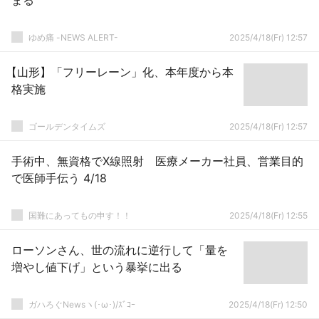
まる
ゆめ痛 -NEWS ALERT-
2025/4/18(Fr) 12:57
【山形】「フリーレーン」化、本年度から本
格実施
ゴールデンタイムズ
2025/4/18(Fr) 12:57
手術中、無資格でX線照射 医療メーカー社員、営業目的
で医師手伝う 4/18
国難にあってもの申す！！
2025/4/18(Fr) 12:55
ローソンさん、世の流れに逆行して「量を
増やし値下げ」という暴挙に出る
ガハろぐNewsヽ(･ω･)/ｽﾞｺｰ
2025/4/18(Fr) 12:50