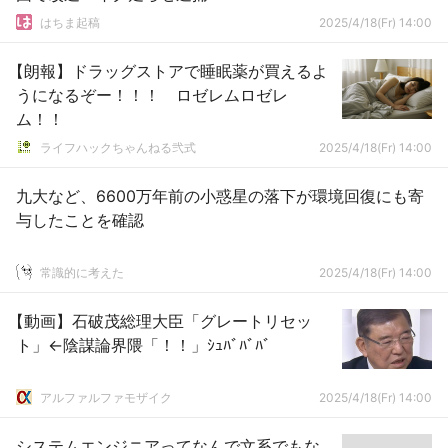
はちま起稿
2025/4/18(Fr) 14:00
【朗報】ドラッグストアで睡眠薬が買えるよ
うになるぞー！！！ ロゼレムロゼレ
ム！！
ライフハックちゃんねる弐式
2025/4/18(Fr) 14:00
九大など、6600万年前の小惑星の落下が環境回復にも寄
与したことを確認
常識的に考えた
2025/4/18(Fr) 14:00
【動画】石破茂総理大臣「グレートリセッ
ト」←陰謀論界隈「！！」ｼｭﾊﾞﾊﾞﾊﾞ
アルファルファモザイク
2025/4/18(Fr) 14:00
システムエンジニアってなんで文系でもな