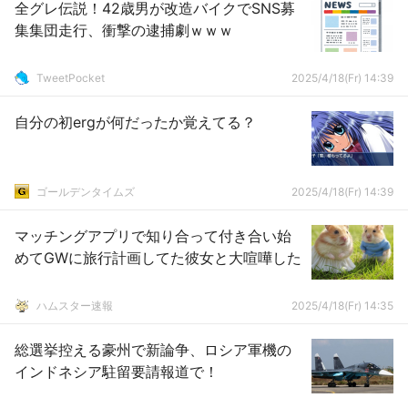
全グレ伝説！42歳男が改造バイクでSNS募
集集団走行、衝撃の逮捕劇ｗｗｗ
TweetPocket
2025/4/18(Fr) 14:39
自分の初ergが何だったか覚えてる？
ゴールデンタイムズ
2025/4/18(Fr) 14:39
マッチングアプリで知り合って付き合い始
めてGWに旅行計画してた彼女と大喧嘩した
ハムスター速報
2025/4/18(Fr) 14:35
総選挙控える豪州で新論争、ロシア軍機の
インドネシア駐留要請報道で！