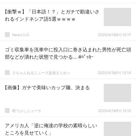
【衝撃ｗ】「日本語！？」とガチで勘違いさ
れるインドネシア語5選ｗｗｗｗ
News U.S.
2025/4/18(Fr) 12:17
ゴミ収集車を洗車中に投入口に巻き込まれた男性が死亡頭
部などが潰れた状態で見つかる… #ﾊﾟｯｶｰ
２ちゃんねるニュース超速まとめ＋
2025/4/18(Fr) 12:14
【画像】ガチで美味いカップ麺、決まる
暇つぶしニュース
2025/4/18(Fr) 12:12
アメリカ人「逆に俺達の学校の素晴らしい
ところを見せていく」