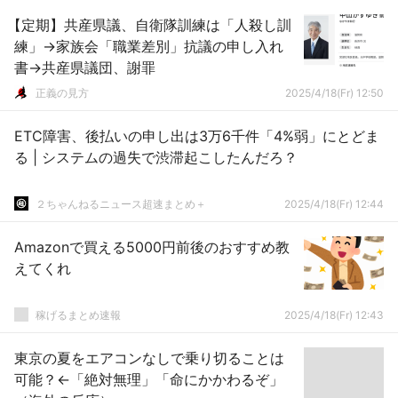
【定期】共産県議、自衛隊訓練は「人殺し訓
練」→家族会「職業差別」抗議の申し入れ
書→共産県議団、謝罪
正義の見方
2025/4/18(Fr) 12:50
ETC障害、後払いの申し出は3万6千件「4%弱」にとどま
る | システムの過失で渋滞起こしたんだろ？
２ちゃんねるニュース超速まとめ＋
2025/4/18(Fr) 12:44
Amazonで買える5000円前後のおすすめ教
えてくれ
稼げるまとめ速報
2025/4/18(Fr) 12:43
東京の夏をエアコンなしで乗り切ることは
可能？←「絶対無理」「命にかかわるぞ」