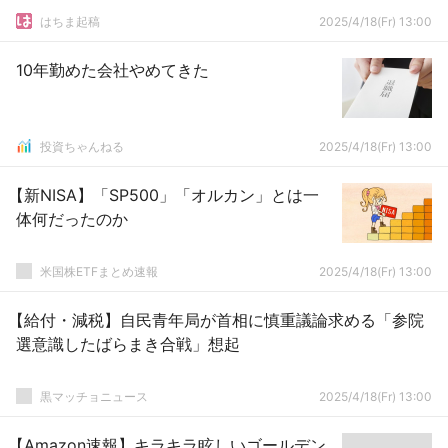
はちま起稿
2025/4/18(Fr) 13:00
10年勤めた会社やめてきた
投資ちゃんねる
2025/4/18(Fr) 13:00
【新NISA】「SP500」「オルカン」とは一
体何だったのか
米国株ETFまとめ速報
2025/4/18(Fr) 13:00
【給付・減税】自民青年局が首相に慎重議論求める「参院
選意識したばらまき合戦」想起
黒マッチョニュース
2025/4/18(Fr) 13:00
【Amazon速報】キラキラ眩しいゴールデン