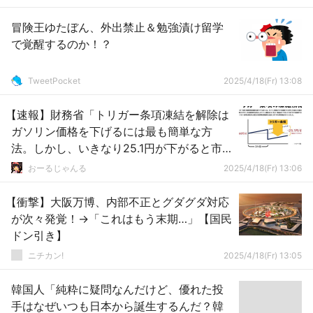
…
冒険王ゆたぼん、外出禁止＆勉強漬け留学
で覚醒するのか！？
TweetPocket
2025/4/18(Fr) 13:08
【速報】財務省「トリガー条項凍結を解除は
ガソリン価格を下げるには最も簡単な方
法。しかし、いきなり25.1円が下がると市場
が大混乱する」
おーるじゃんる
2025/4/18(Fr) 13:06
【衝撃】大阪万博、内部不正とグダグダ対応
が次々発覚！→「これはもう末期…」【国民
ドン引き】
ニチカン!
2025/4/18(Fr) 13:05
韓国人「純粋に疑問なんだけど、優れた投
手はなぜいつも日本から誕生するんだ？韓