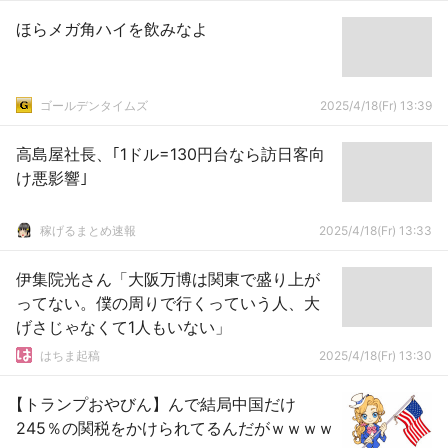
ほらメガ角ハイを飲みなよ
ゴールデンタイムズ
2025/4/18(Fr) 13:39
高島屋社長、｢1ドル=130円台なら訪日客向
け悪影響｣
稼げるまとめ速報
2025/4/18(Fr) 13:33
伊集院光さん「大阪万博は関東で盛り上が
ってない。僕の周りで行くっていう人、大
げさじゃなくて1人もいない」
はちま起稿
2025/4/18(Fr) 13:30
【トランプおやびん】んで結局中国だけ
245％の関税をかけられてるんだがｗｗｗｗ