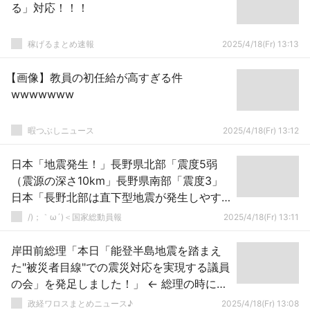
る」対応！！！
稼げるまとめ速報
2025/4/18(Fr) 13:13
【画像】教員の初任給が高すぎる件
wwwwwww
暇つぶしニュース
2025/4/18(Fr) 13:12
日本「地震発生！」長野県北部「震度5弱
（震源の深さ10km」長野県南部「震度3」
日本「長野北部は直下型地震が発生しやす
い！（要注意」大分県「群発地震（画像」
/)；｀ω´)＜国家総動員報
2025/4/18(Fr) 13:11
→
岸田前総理「本日「能登半島地震を踏まえ
た"被災者目線"での震災対応を実現する議員
の会」を発足しました！」 ← 総理の時に補
正予算組まなかったのに？とツッコミ殺到
政経ワロスまとめニュース♪
2025/4/18(Fr) 13:08