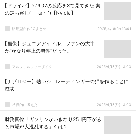
【ドライバ】576.02の反応をXで見てきた 案
の定お察し(´・ω・`)【Nvidia】
汎用型自作PCまとめ
2025/4/18(Fr) 13:01
【画像】ジュニアアイドル、ファンの大半
が“かなり年上の男性”だった。
アルファルファモザイク
2025/4/18(Fr) 13:00
【ナゾロジー】熱いシュレーディンガーの猫を作ることに
成功
常識的に考えた
2025/4/18(Fr) 13:00
財務官僚「ガソリンがいきなり25.1円下がる
と市場が大混乱する」←は？