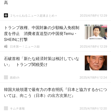
高
２ちゃんねるニュース超速まとめ＋
2025/4/18(Fr) 12:29
トランプ政権、中国対象の少額輸入免税制
度を停止 消費者直送型の中国発Temu・
SHEINに打撃
日本第一！ニュース録
2025/4/18(Fr) 12:29
石破首相「新たな経済対策は検討していな
い」 トランプ関税受け
政経ch
2025/4/18(Fr) 12:24
韓国大統領選で最有力の李在明氏『日本と協力するかにつ
いては、向こう（日本）の出方次第だ』
キムチ速報
2025/4/18(Fr) 12:20