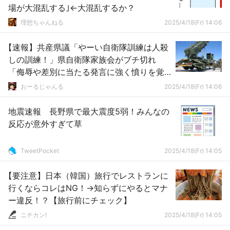
場が大混乱する｣←大混乱するか？
理想ちゃんねる
2025/4/18(Fr) 14:06
【速報】共産県議「やーい自衛隊訓練は人殺
しの訓練！」県自衛隊家族会がブチ切れ
「侮辱や差別に当たる発言に強く憤りを覚
える」県議団は謝罪
おーるじゃんる
2025/4/18(Fr) 14:06
地震速報 長野県で最大震度5弱！みんなの
反応が意外すぎて草
TweetPocket
2025/4/18(Fr) 14:05
【要注意】日本（韓国）旅行でレストランに
行くならコレはNG！→知らずにやるとマナ
ー違反！？【旅行前にチェック】
ニチカン!
2025/4/18(Fr) 14:05