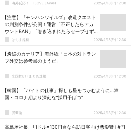
海外反応！ I LOVE JAPAN
2025/4/18(Fr) 12:30
【注意】『モンハンワイルズ』改造クエスト
の判別条件が公開！運営「不正したらアカ
ウントBAN」「巻き込まれたらセーブせず
ゲームを終了」
はちま起稿
2025/4/18(Fr) 12:30
【炭鉱のカナリア】海外紙「日本の対トラン
プ外交は参考書のようだ」
米国株ETFまとめ速報
2025/4/18(Fr) 12:30
【韓国】「バイトの仕事」探しも星をつかむように…韓
国・コロナ期より深刻な“採用干ばつ”
脱亜論
2025/4/18(Fr) 12:30
高島屋社長、｢1ドル=130円台なら訪日客向け悪影響｣ #円