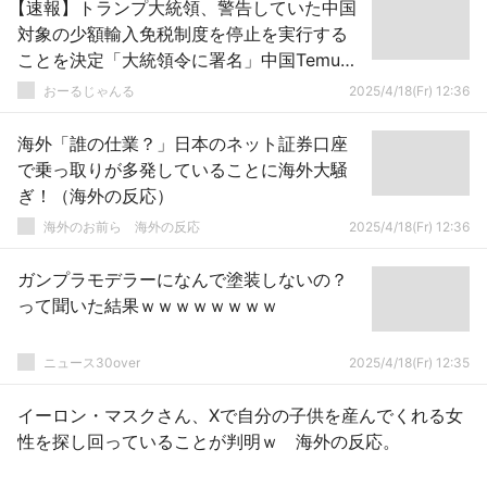
【速報】トランプ大統領、警告していた中国
対象の少額輸入免税制度を停止を実行する
ことを決定「大統領令に署名」中国Temu・
SHEINが成功した戦略破綻
おーるじゃんる
2025/4/18(Fr) 12:36
海外「誰の仕業？」日本のネット証券口座
で乗っ取りが多発していることに海外大騒
ぎ！（海外の反応）
海外のお前ら 海外の反応
2025/4/18(Fr) 12:36
ガンプラモデラーになんで塗装しないの？
って聞いた結果ｗｗｗｗｗｗｗｗ
ニュース30over
2025/4/18(Fr) 12:35
イーロン・マスクさん、Xで自分の子供を産んでくれる女
性を探し回っていることが判明ｗ 海外の反応。