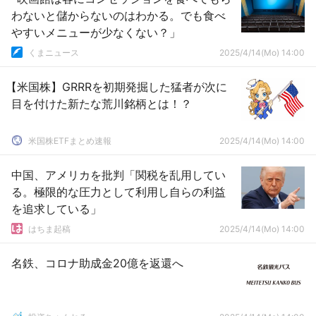
わないと儲からないのはわかる。でも食べ
やすいメニューが少なくない？」
くまニュース
2025/4/14(Mo) 14:00
【米国株】GRRRを初期発掘した猛者が次に
目を付けた新たな荒川銘柄とは！？
米国株ETFまとめ速報
2025/4/14(Mo) 14:00
中国、アメリカを批判「関税を乱用してい
る。極限的な圧力として利用し自らの利益
を追求している」
はちま起稿
2025/4/14(Mo) 14:00
名鉄、コロナ助成金20億を返還へ