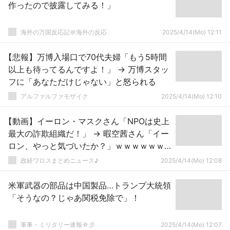
作ったので披露してみる！」
海外の万国反応記＠海外の反応
2025/4/14(Mo) 12:11
【悲報】万博入場口で70代夫婦「もう5時間
以上も待ってるんですよ！」 → 万博スタッ
フに「あなただけじゃない」と怒られる
アルファルファモザイク
2025/4/14(Mo) 12:10
【動画】イーロン・マスクさん「NPOは史上
最大の詐欺組織だ！」 → 暇空茜さん「イー
ロン、やっと気づいたか？」ｗｗｗｗｗｗ
ｗｗｗｗｗｗｗｗｗｗｗｗｗ
政経ワロスまとめニュース♪
2025/4/14(Mo) 12:08
米軍武器の部品は中国製品…トランプ大統領
「そうなの？じゃあ関税免除で」！
軍事・ミリタリー速報☆彡
2025/4/14(Mo) 12:07