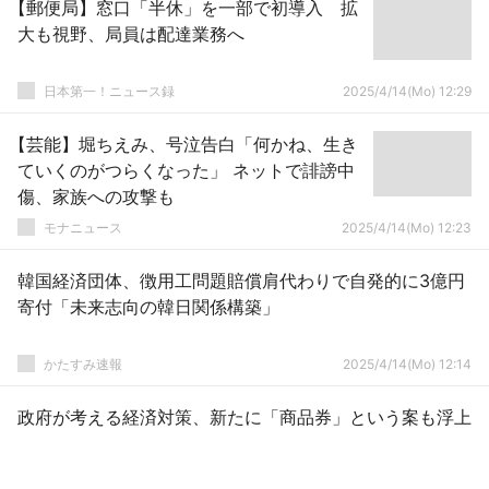
【郵便局】窓口「半休」を一部で初導入 拡
大も視野、局員は配達業務へ
日本第一！ニュース録
2025/4/14(Mo) 12:29
【芸能】堀ちえみ、号泣告白「何かね、生き
ていくのがつらくなった」 ネットで誹謗中
傷、家族への攻撃も
モナニュース
2025/4/14(Mo) 12:23
韓国経済団体、徴用工問題賠償肩代わりで自発的に3億円
寄付「未来志向の韓日関係構築」
かたすみ速報
2025/4/14(Mo) 12:14
政府が考える経済対策、新たに「商品券」という案も浮上