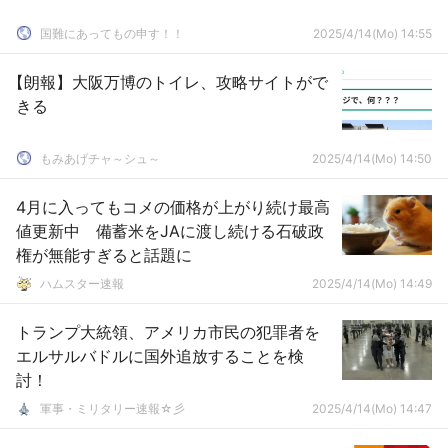
国難にあってもの申す！！
2025/4/14(Mo) 14:55
【朗報】大阪万博のトイレ、攻略サイトがで
きる
もみあげチャ～シュ～
2025/4/14(Mo) 14:50
4月に入ってもコメの価格が上がり続け最高
値更新中 備蓄米をJAに渡し続ける石破政
権が無能すぎると話題に
ハムスター速報
2025/4/14(Mo) 14:49
トランプ大統領、アメリカ市民の犯罪者を
エルサルバドルに国外追放することを検
討！
軍事・ミリタリー速報☆彡
2025/4/14(Mo) 14:47