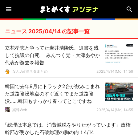
ニュース 2025/04/14 の記事一覧
立花孝志と争ってた岩井清隆氏、遺書を残
して抗議の自死 みんつく党・大津あやか
代表が逝去を報告
なんJ政治ネタまとめ
2025/4/14(Mo) 14:59
韓国で去年9月にトラック2台が飲みこまれ
た道路陥没地点のすぐ近くでまた道路陥
没……韓国もすっかり春ってとこですね
楽韓Web
2025/4/14(Mo) 14:55
「総理は本意では、消費減税をやりたがっています」政権
幹部が明かした石破総理の胸の内！4/14