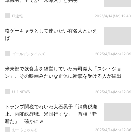
軍機材、全てが「未導入」と判明
IT速報
2025/4/14(Mo) 12:40
格ゲーキャラとして使いたい有名人といえ
ば
ゴールデンタイムズ
2025/4/14(Mo) 12:39
米東部で飲食店を経営していた寿司職人「スシ・ジョ
ン」、その映画みたいな正体に衝撃を受ける人が続出
U-1 NEWS
2025/4/14(Mo) 12:39
トランプ関税でれいわ大石晃子「消費税廃
止、内閣総辞職、米国行くな」 首相「斬
新だ」 確かにｗ
おーるじゃんる
2025/4/14(Mo) 12:36