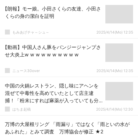
【朗報】モー娘。小田さくらの友達、小田さ
くらの身の潔白を証明
もみあげチャ～シュ～
2025/4/14(Mo) 12:35
【動画】中国人さん豚をバンジージャンプさ
せ大炎上w w w w w w w w w w
ニュース30over
2025/4/14(Mo) 12:35
中国の火鍋レストラン、隠し味にアヘンを
混ぜて中毒性を高めていたとして店主逮
捕！「粉末にすれば麻薬が入っていても分
からないと思った」
はちま起稿
2025/4/14(Mo) 12:30
万博の大屋根リング 「雨漏り」ではなく「雨といの水が
あふれた」とみて調査 万博協会が修正 ★2