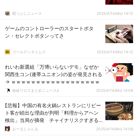
暇つぶしニュース
2025/4/14(Mo) 14:12
ゲームのコントローラーのスタートボタ
ン・セレクトボタンってさ
ゴールデンタイムズ
2025/4/14(Mo) 14:12
れいわ新選組「万博いらないデモ」なぜか
関西生コン(連帯ユニオン)の姿が発見される
→ ｗｗｗｗｗｗｗｗｗｗｗｗｗｗｗｗｗｗ
政経ワロスまとめニュース♪
2025/4/14(Mo) 14:08
【悲報】中国の有名火鍋レストランにリピー
ト客が続出な理由が判明「料理からアヘン
検出」当局が摘発 チャイナリスクすぎる
ｗｗｗ
おーるじゃんる
2025/4/14(Mo) 14:06