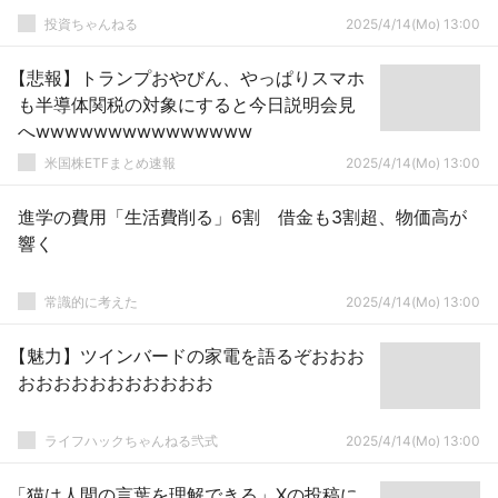
投資ちゃんねる
2025/4/14(Mo) 13:00
【悲報】トランプおやびん、やっぱりスマホ
も半導体関税の対象にすると今日説明会見
へwwwwwwwwwwwwwww
米国株ETFまとめ速報
2025/4/14(Mo) 13:00
進学の費用「生活費削る」6割 借金も3割超、物価高が
響く
常識的に考えた
2025/4/14(Mo) 13:00
【魅力】ツインバードの家電を語るぞおおお
おおおおおおおおおおお
ライフハックちゃんねる弐式
2025/4/14(Mo) 13:00
「猫は人間の言葉を理解できる」Xの投稿に