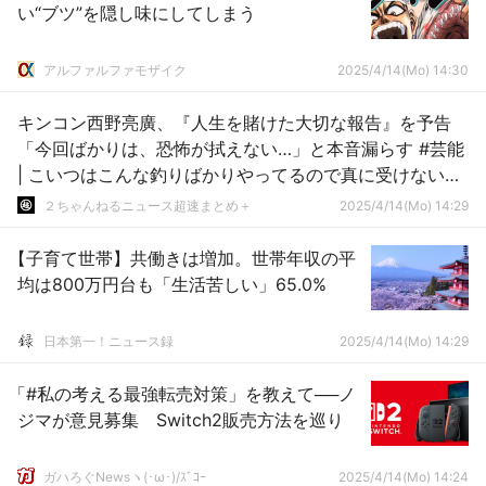
い“ブツ”を隠し味にしてしまう
アルファルファモザイク
2025/4/14(Mo) 14:30
キンコン西野亮廣、『人生を賭けた大切な報告』を予告
「今回ばかりは、恐怖が拭えない…」と本音漏らす #芸能
| こいつはこんな釣りばかりやってるので真に受けない方
がいい
２ちゃんねるニュース超速まとめ＋
2025/4/14(Mo) 14:29
【子育て世帯】共働きは増加。世帯年収の平
均は800万円台も「生活苦しい」65.0%
日本第一！ニュース録
2025/4/14(Mo) 14:29
「#私の考える最強転売対策」を教えて──ノ
ジマが意見募集 Switch2販売方法を巡り
ガハろぐNewsヽ(･ω･)/ｽﾞｺｰ
2025/4/14(Mo) 14:24