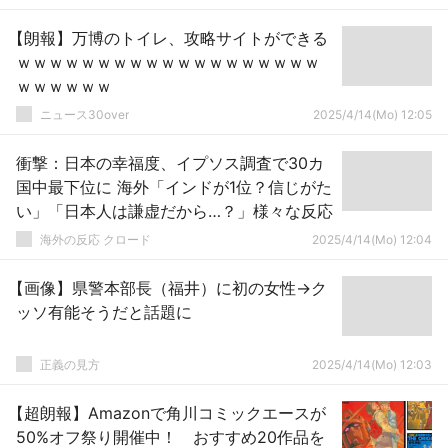
【朗報】万博のトイレ、攻略サイトができる
ｗｗｗｗｗｗｗｗｗｗｗｗｗｗｗｗｗｗｗ
ｗｗｗｗｗｗ
ニュース30over
2025/4/14(Mo) 12:05
衝撃：日本の幸福度、イプソス調査で30カ
国中最下位に 海外「インドが1位？信じがた
い」「日本人は謙虚だから…？」様々な反応
海外の反応 クロード
2025/4/14(Mo) 12:04
【画像】県警本部長（福井）に初の女性→ク
ッソ有能そうだと話題に
正義の見方
2025/4/14(Mo) 12:03
【超朗報】Amazonで角川コミックエースが
50%オフ祭り開催中！ おすすめ20作品を