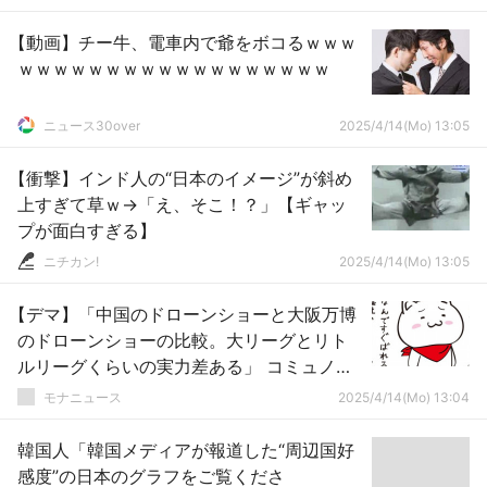
【動画】チー牛、電車内で爺をボコるｗｗｗ
ｗｗｗｗｗｗｗｗｗｗｗｗｗｗｗｗｗｗ
ニュース30over
2025/4/14(Mo) 13:05
【衝撃】インド人の“日本のイメージ”が斜め
上すぎて草ｗ→「え、そこ！？」【ギャッ
プが面白すぎる】
ニチカン!
2025/4/14(Mo) 13:05
【デマ】「中国のドローンショーと大阪万博
のドローンショーの比較。大リーグとリト
ルリーグくらいの実力差ある」 コミュノ
「これは大阪万博のドローンショーではあ
モナニュース
2025/4/14(Mo) 13:04
りません」
韓国人「韓国メディアが報道した“周辺国好
感度”の日本のグラフをご覧くださ