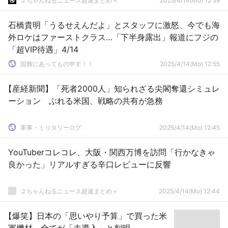
２ちゃんねるニュース超速まとめ＋
2025/4/14(Mo) 12:59
石橋貴明「うるせえんだよ」とスタッフに激怒、今でも海
外ロケはファーストクラス…「下半身露出」報道にフジの
「超VIP待遇」4/14
国難にあってもの申す！！
2025/4/14(Mo) 12:55
【産経新聞】「死者2000人」知られざる尖閣奪還シミュレ
ーション ぶれる米国、戦略の共有が急務
軍事・ミリタリーログ
2025/4/14(Mo) 12:45
YouTuberコレコレ、大阪・関西万博を訪問「行かなきゃ
良かった」リアルすぎる辛口レビューに反響
２ちゃんねるニュース超速まとめ＋
2025/4/14(Mo) 12:44
【爆笑】日本の「思いやり予算」で買った米