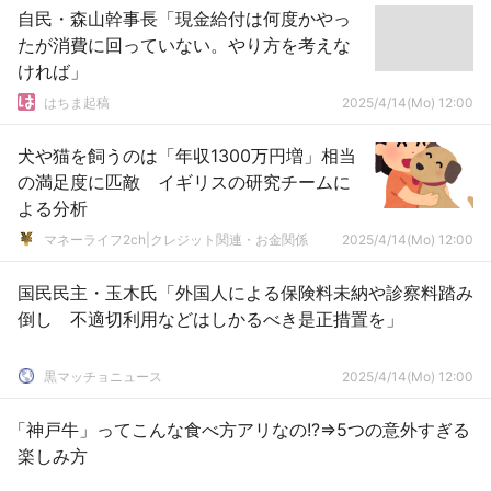
自民・森山幹事長「現金給付は何度かやっ
たが消費に回っていない。やり方を考えな
ければ」
はちま起稿
2025/4/14(Mo) 12:00
犬や猫を飼うのは「年収1300万円増」相当
の満足度に匹敵 イギリスの研究チームに
よる分析
マネーライフ2ch|クレジット関連・お金関係
2025/4/14(Mo) 12:00
国民民主・玉木氏「外国人による保険料未納や診察料踏み
倒し 不適切利用などはしかるべき是正措置を」
黒マッチョニュース
2025/4/14(Mo) 12:00
「神戸牛」ってこんな食べ方アリなの!?⇒5つの意外すぎる
楽しみ方