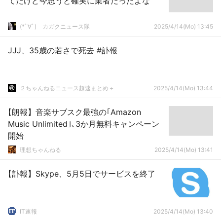
てたけど今思うと確実に業者だったよな
(*ﾟ∀ﾟ)ゞカガクニュース隊
2025/4/14(Mo) 13:45
JJJ、35歳の若さで死去 #訃報
２ちゃんねるニュース超速まとめ＋
2025/4/14(Mo) 13:44
【朗報】音楽サブスク最強の｢Amazon
Music Unlimited｣､3か月無料キャンペーン
開始
理想ちゃんねる
2025/4/14(Mo) 13:41
【訃報】Skype、5月5日でサービスを終了
IT速報
2025/4/14(Mo) 13:40