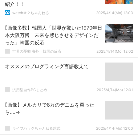
紹介！！
watch＠２ちゃんねる
2025/4/14(Mo) 12:03
【画像多数】韓国人「世界が驚いた1970年日
本大阪万博！未来を感じさせるデザインだ
った」韓国の反応
世界の憂鬱 海外・韓国の反応
2025/4/14(Mo) 12:02
オススメのプログラミング言語教えて
汎用型自作PCまとめ
2025/4/14(Mo) 12:01
【画像】メルカリで8万のデニムを買った
ら‥‥→
ライフハックちゃんねる弐式
2025/4/14(Mo) 12:00