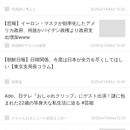
常識的に考えた
2025/4/14(Mo) 12:30
【悲報】イーロン・マスクが効率化したアメ
リカ政府、何故かバイデン政権より政府支
出増加www
米国株ETFまとめ速報
2025/4/14(Mo) 12:30
【朝鮮日報】日韓関係、今度は日本が全力を尽くしてほし
い【東京支局長コラム】
脱亜論
2025/4/14(Mo) 12:30
Ado、日テレ『おしゃれクリップ』にゲスト出演！謎に包
まれた22歳の等身大な私生活に迫る #芸能
２ちゃんねるニュース超速まとめ＋
2025/4/14(Mo) 12:29