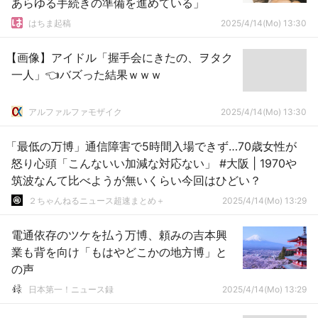
あらゆる手続きの準備を進めている」
はちま起稿
2025/4/14(Mo) 13:30
【画像】アイドル「握手会にきたの、ヲタク
一人」👈バズった結果ｗｗｗ
アルファルファモザイク
2025/4/14(Mo) 13:30
「最低の万博」通信障害で5時間入場できず…70歳女性が
怒り心頭「こんないい加減な対応ない」 #大阪 | 1970や
筑波なんて比べようが無いくらい今回はひどい？
２ちゃんねるニュース超速まとめ＋
2025/4/14(Mo) 13:29
電通依存のツケを払う万博、頼みの吉本興
業も背を向け「もはやどこかの地方博」と
の声
日本第一！ニュース録
2025/4/14(Mo) 13:29