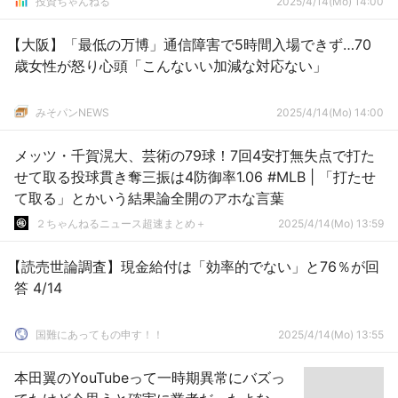
投資ちゃんねる
2025/4/14(Mo) 14:00
【大阪】「最低の万博」通信障害で5時間入場できず…70
歳女性が怒り心頭「こんないい加減な対応ない」
みそパンNEWS
2025/4/14(Mo) 14:00
メッツ・千賀滉大、芸術の79球！7回4安打無失点で打た
せて取る投球貫き奪三振は4防御率1.06 #MLB | 「打たせ
て取る」とかいう結果論全開のアホな言葉
２ちゃんねるニュース超速まとめ＋
2025/4/14(Mo) 13:59
【読売世論調査】現金給付は「効率的でない」と76％が回
答 4/14
国難にあってもの申す！！
2025/4/14(Mo) 13:55
本田翼のYouTubeって一時期異常にバズっ