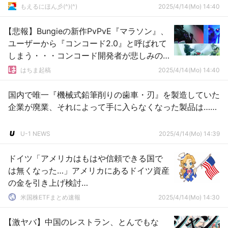
もえるにほん彡(^)(^)
2025/4/14(Mo) 14:40
【悲報】Bungieの新作PvPvE『マラソン』、
ユーザーから『コンコード2.0』と呼ばれて
しまう・・・コンコード開発者が悲しみの
コメント「発売される前に失敗作と呼ぶの
はちま起稿
2025/4/14(Mo) 14:40
は乱暴」
国内で唯一『機械式鉛筆削りの歯車・刃』を製造していた
企業が廃業、それによって手に入らなくなった製品は……
U-1 NEWS
2025/4/14(Mo) 14:39
ドイツ「アメリカはもはや信頼できる国で
は無くなった…」アメリカにあるドイツ資産
の金を引き上げ検討…
米国株ETFまとめ速報
2025/4/14(Mo) 14:30
【激ヤバ】中国のレストラン、とんでもな