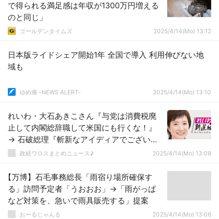
で得られる満足感は年収が1300万円増える
のと同じ」
ゴールデンタイムズ
2025/4/14(Mo) 13:12
日本版ライドシェア開始1年 全国で導入 利用伸びない地
域も
ゆめ痛 -NEWS ALERT-
2025/4/14(Mo) 13:10
れいわ・大石あきこさん『与党は消費税廃
止して内閣総辞職して米国にも行くな！』
→ 石破総理『斬新なアイディアでございま
す…』ｗｗｗｗｗｗｗｗｗｗｗｗｗｗｗｗｗ
政経ワロスまとめニュース♪
2025/4/14(Mo) 13:08
【万博】石毛事務総長「雨宿り場所確保す
る」訪問予定者「うおおお」→「雨がっぱ
など対策を、急いで雨具販売する」提案
おーるじゃんる
2025/4/14(Mo) 13:06