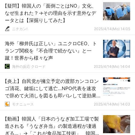
【疑問】韓国人の「面倒ごとはNO」文化、
なぜ生まれた？→その理由を示す意外なデ
ータとは【深掘りしてみた】
ニチカン!
2025/4/14(Mo) 14:05
海外「柳井氏は正しい」ユニクロCEO、ト
ランプ関税を『不合理で続かない』と一
蹴！世界から様々な声
海外の反応 クロード
2025/4/14(Mo) 14:04
【炎上】自民党が擁立予定の渡部カンコロン
ゴ清花、鍵垢にして逃亡…NPO代表を速攻
で辞めて火消しを図るも即バレして逆効果
にｗｗｗｗｗ
モナニュース
2025/4/14(Mo) 14:03
【動画】韓国人「日本のうなぎ加工工場で製
造される『うなぎ弁当』の製造過程が凄過
ぎる…」→「これが食品加工技術」 韓国人