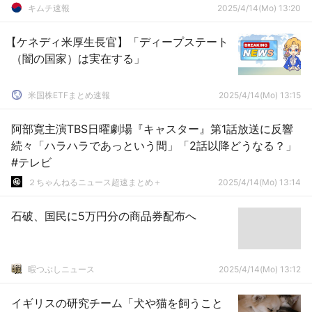
キムチ速報
2025/4/14(Mo) 13:20
【ケネディ米厚生長官】「ディープステート
（闇の国家）は実在する」
米国株ETFまとめ速報
2025/4/14(Mo) 13:15
阿部寛主演TBS日曜劇場『キャスター』第1話放送に反響
続々「ハラハラであっという間」「2話以降どうなる？」
#テレビ
２ちゃんねるニュース超速まとめ＋
2025/4/14(Mo) 13:14
石破、国民に5万円分の商品券配布へ
暇つぶしニュース
2025/4/14(Mo) 13:12
イギリスの研究チーム「犬や猫を飼うこと