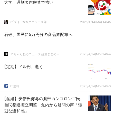
大学、遅刻欠席厳禁で怖い
(*ﾟ∀ﾟ)ゞカガクニュース隊
2025/4/14(Mo) 14:45
石破、国民に5万円分の商品券配布へ
２ちゃんねるニュース超速まとめ＋
2025/4/14(Mo) 14:44
【定期】ドル円、逝く
IT速報
2025/4/14(Mo) 14:40
【産経】安倍氏侮辱の渡部カンコロンゴ氏、
自民都連擁立調整 党内から疑問の声「強
烈な違和感」