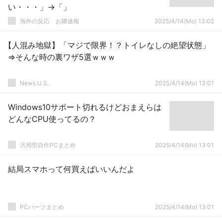
い・・・」→「」
海外の反応 お隣速報
2025/4/14(Mo) 13:02
【人混み地獄】「マジで限界！？トイレなしの絶望状態」
⇒そんな時の裏ワザ5選ｗｗｗ
News U.S.
2025/4/14(Mo) 13:01
Windows10サポート切れるけどおまえらは
どんなCPU使ってるの？
汎用型自作PCまとめ
2025/4/14(Mo) 13:01
結局スマホって何買えばいいんだよ
PCパーツまとめ
2025/4/14(Mo) 13:01