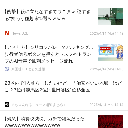
【衝撃】役に立たなすぎてワロタｗ 謎すぎ
る“変わり種趣味”5選ｗｗｗｗ
News U.S.
2025/4/14(Mo) 14:19
【アメリカ】シリコンバレーでハッキング…
歩行者信号ボタンを押すとマスクやトラン
プのAI音声で風刺メッセージ流れ
米国株ETFまとめ速報
2025/4/14(Mo) 14:15
23区内で1人暮らししたいけど、「治安がいい地域」はど
こ？3位は練馬区2位は世田谷区1位杉並区
２ちゃんねるニュース超速まとめ＋
2025/4/14(Mo) 14:14
【緊急】消費税減税、ガチで雑魚だった
WWWWWWWWWWWWW