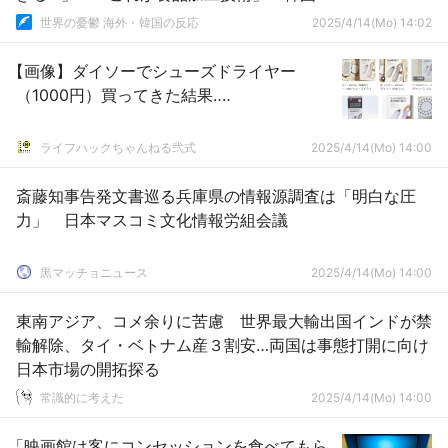
の反応
世界の憂鬱 海外・韓国の反応
2025/4/14(Mo) 14:02
【画像】ダイソーでシューズドライヤー
（1000円）買ってきた結果‥‥
ライフハックちゃんねる弐式
2025/4/14(Mo) 14:00
斎藤知事告発文書巡る兵庫県の情報源調査は「明白な圧
力」 日本マスコミ文化情報労組会議
黒マッチョニュース
2025/4/14(Mo) 14:00
東南アジア、コメ余りに苦慮 世界最大輸出国インドが禁
輸解除、タイ・ベトナム産３割安…両国は事態打開に向け
日本市場の開拓探る
常識的に考えた
2025/4/14(Mo) 14:00
「映画館は客にコンセッションを食べてもら