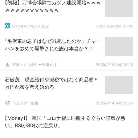
【朗報】万博会場隣でカジノ建設開始ｗｗｗ
ｗｗｗｗｗｗｗｗｗｗｗ
watch＠２ちゃんねる
2025/4/14(Mo) 13:26
「毛沢東の息子はなぜ戦死したのか」チャー
ハンを炒めて爆撃された説は本当か？！
軍事・ミリタリー速報☆彡
2025/4/14(Mo) 13:23
石破茂 現金給付や減税ではなく商品券５
万円配布を考え始める
ハムスター速報
2025/4/14(Mo) 13:20
【Money1】 韓国「コロナ禍に匹敵するぐらい景気が悪
い」BSIが80代に逆戻り。