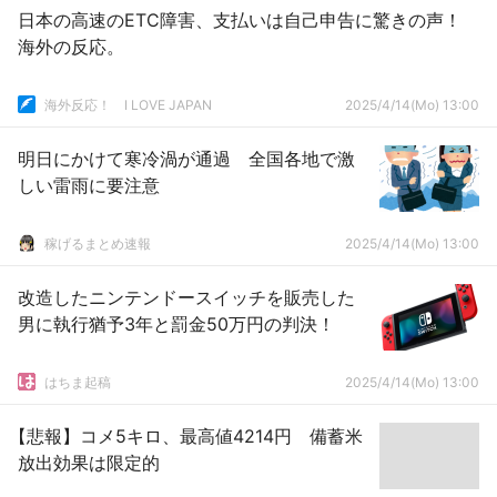
日本の高速のETC障害、支払いは自己申告に驚きの声！
海外の反応。
海外反応！ I LOVE JAPAN
2025/4/14(Mo) 13:00
明日にかけて寒冷渦が通過 全国各地で激
しい雷雨に要注意
稼げるまとめ速報
2025/4/14(Mo) 13:00
改造したニンテンドースイッチを販売した
男に執行猶予3年と罰金50万円の判決！
はちま起稿
2025/4/14(Mo) 13:00
【悲報】コメ5キロ、最高値4214円 備蓄米
放出効果は限定的