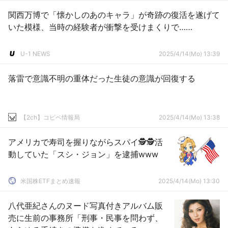
関西万博で「懐かしのあのキャラ」が奇跡の復活を遂げて
いた模様、当時の経験者が衝撃を受けまくりで……
U-1 NEWS
2025/4/14(Mo) 13:39
落雷で意識不明の重体だった生徒の意識が回復する
【2ch】コピペ情報局
2025/4/14(Mo) 13:38
アメリカで寿司を握りながらスパイ🕵🕵活
動していた「スシ・ジョン」を逮捕www
米国株ETFまとめ速報
2025/4/14(Mo) 13:30
八代亜紀さんのヌード写真付きアルバム販
売に生前の事務所「刑事・民事を問わず、