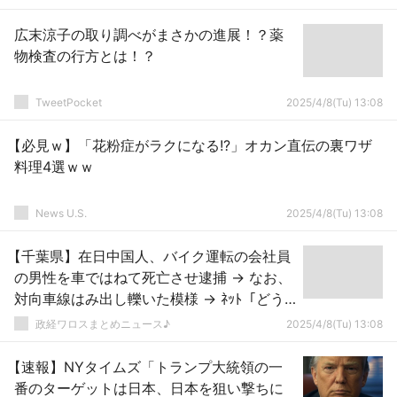
広末涼子の取り調べがまさかの進展！？薬
物検査の行方とは！？
TweetPocket
2025/4/8(Tu) 13:08
【必見ｗ】「花粉症がラクになる!?」オカン直伝の裏ワザ
料理4選ｗｗ
News U.S.
2025/4/8(Tu) 13:08
【千葉県】在日中国人、バイク運転の会社員
の男性を車ではねて死亡させ逮捕 → なお、
対向車線はみ出し轢いた模様 → ﾈｯﾄ「どう
せ不起訴だろ？」「自公の責任は重い！」
政経ワロスまとめニュース♪
2025/4/8(Tu) 13:08
【速報】NYタイムズ「トランプ大統領の一
番のターゲットは日本、日本を狙い撃ちに