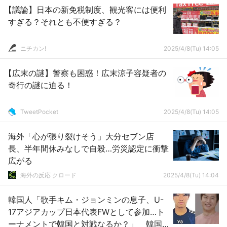
【議論】日本の新免税制度、観光客には便利
すぎる？それとも不便すぎる？
ニチカン!
2025/4/8(Tu) 14:05
【広末の謎】警察も困惑！広末涼子容疑者の
奇行の謎に迫る！
TweetPocket
2025/4/8(Tu) 14:05
海外「心が張り裂けそう」大分セブン店
長、半年間休みなしで自殺…労災認定に衝撃
広がる
海外の反応 クロード
2025/4/8(Tu) 14:04
韓国人「歌手キム・ジョンミンの息子、U-
17アジアカップ日本代表FWとして参加…ト
ーナメントで韓国と対戦なるか？」 韓国