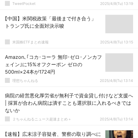
TweetPocket
2025/4/8(Tu) 13:19
【中国】米関税政策「最後まで付き合う」
トランプ氏に全面対決示唆
米国株ETFまとめ速報
2025/4/8(Tu) 13:15
Amazon､｢コカ･コーラ 無印･ゼロ･ノンカフ
ェイン｣に15%オフクーポン ゼロの
500ml×24本が1724円
理想ちゃんねる
2025/4/8(Tu) 13:14
病院の経営悪化厚労省が無利子で資金貸し付けなど支援へ
| 採算が合わん病院は潰すことも選択肢に入れるべきでは
ないか
２ちゃんねるニュース超速まとめ＋
2025/4/8(Tu) 13:14
【速報】広末涼子容疑者、警察の取り調べに