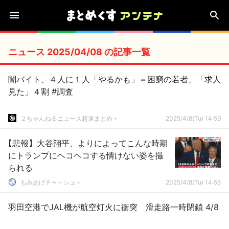
ニュース 2025/04/08 の記事一覧
闇バイト、４人に１人「やるかも」＝困窮の若者、「求人
見た」４割 #調査
２ちゃんねるニュース超速まとめ＋
2025/4/8(Tu) 14:59
【悲報】大谷翔平、よりによってこんな時期
にトランプにヘコヘコする情けない姿を撮
られる
もみあげチャ～シュ～
2025/4/8(Tu) 14:55
羽田空港でJAL機が航空灯火に衝突 滑走路一時閉鎖 4/8