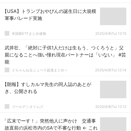
【USA】トランプおやびんの誕生日に大規模
軍事パレード実施
米国株ETFまとめ速報
2025/4/8(Tu) 12:15
武井壮、「絶対に子供1人だけは生もう、つくろうと」父
親になることへ強い憧れ現在パートナーは「いない」 #芸
能
２ちゃんねるニュース超速まとめ＋
2025/4/8(Tu) 12:14
【朗報】すしカルマ先生の同人誌のあとが
き、公開される
ゴールデンタイムズ
2025/4/8(Tu) 12:12
「広末でーす！」突然他人に声かけ 交通事
故直前の浜松市内のSAで不審な行動 ← これ