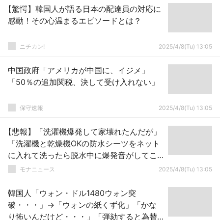
【驚愕】韓国人が語る日本の配達員の対応に
感動！その心温まるエピソードとは？
ニチカン!
2025/4/8(Tu) 13:05
中国政府「アメリカが中国に、イジメ」
「50％の追加関税、決して受け入れない」
保守速報
2025/4/8(Tu) 13:05
【悲報】「洗濯機爆発して家壊れたんだが」
「洗濯機と乾燥機OKの防水シーツをネット
に入れて洗ったら脱水中に爆発音がしてこ
うなってたよ（白目）」
モナニュース
2025/4/8(Tu) 13:05
韓国人「ウォン・ドル1480ウォン突
破・・・」→「ウォンの紙くず化」「かな
り怖いんだけど・・・」「弾劾すると為替