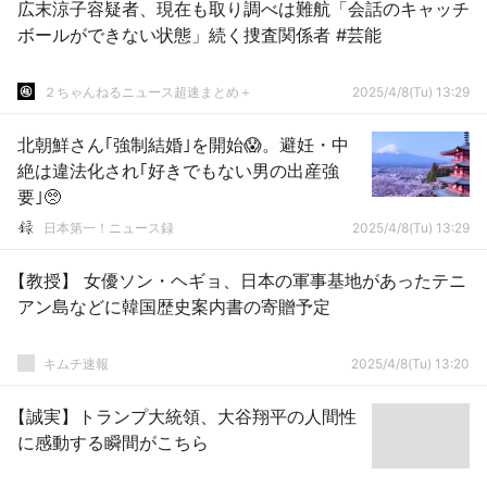
広末涼子容疑者、現在も取り調べは難航「会話のキャッチ
ボールができない状態」続く捜査関係者 #芸能
２ちゃんねるニュース超速まとめ＋
2025/4/8(Tu) 13:29
北朝鮮さん｢強制結婚｣を開始😱。避妊・中
絶は違法化され｢好きでもない男の出産強
要｣🥺
日本第一！ニュース録
2025/4/8(Tu) 13:29
【教授】 女優ソン・ヘギョ、日本の軍事基地があったテニ
アン島などに韓国歴史案内書の寄贈予定
キムチ速報
2025/4/8(Tu) 13:20
【誠実】トランプ大統領、大谷翔平の人間性
に感動する瞬間がこちら