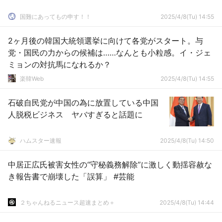
国難にあってもの申す！！
2025/4/8(Tu) 14:55
2ヶ月後の韓国大統領選挙に向けて各党がスタート。与
党・国民の力からの候補は……なんとも小粒感。イ・ジェ
ミョンの対抗馬になれるか？
楽韓Web
2025/4/8(Tu) 14:55
石破自民党が中国の為に放置している中国
人脱税ビジネス ヤバすぎると話題に
ハムスター速報
2025/4/8(Tu) 14:50
中居正広氏被害女性の“守秘義務解除”に激しく動揺容赦な
き報告書で崩壊した「誤算」 #芸能
２ちゃんねるニュース超速まとめ＋
2025/4/8(Tu) 14:44