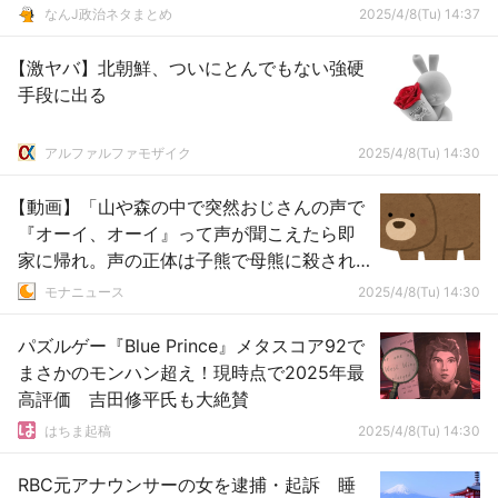
なんJ政治ネタまとめ
2025/4/8(Tu) 14:37
【激ヤバ】北朝鮮、ついにとんでもない強硬
手段に出る
アルファルファモザイク
2025/4/8(Tu) 14:30
【動画】「山や森の中で突然おじさんの声で
『オーイ、オーイ』って声が聞こえたら即
家に帰れ。声の正体は子熊で母熊に殺され
る」…実際の子熊の鳴き声がこちら
モナニュース
2025/4/8(Tu) 14:30
パズルゲー『Blue Prince』メタスコア92で
まさかのモンハン超え！現時点で2025年最
高評価 吉田修平氏も大絶賛
はちま起稿
2025/4/8(Tu) 14:30
RBC元アナウンサーの女を逮捕・起訴 睡