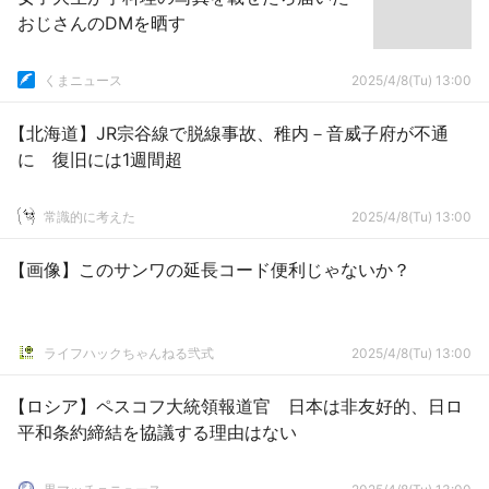
おじさんのDMを晒す
くまニュース
2025/4/8(Tu) 13:00
【北海道】JR宗谷線で脱線事故、稚内－音威子府が不通
に 復旧には1週間超
常識的に考えた
2025/4/8(Tu) 13:00
【画像】このサンワの延長コード便利じゃないか？
ライフハックちゃんねる弐式
2025/4/8(Tu) 13:00
【ロシア】ペスコフ大統領報道官 日本は非友好的、日ロ
平和条約締結を協議する理由はない