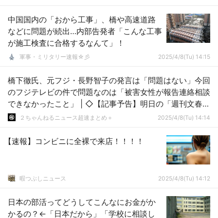
中国国内の「おから工事」、橋や高速道路
などに問題が続出…内部告発者「こんな工事
が施工検査に合格するなんて」！
軍事・ミリタリー速報☆彡
2025/4/8(Tu) 14:15
橋下徹氏、元フジ・長野智子の発言は「問題はない」今回
のフジテレビの件で問題なのは「被害女性が報告連絡相談
できなかったこと」 | ◇【記事予告】明日の「週刊文春電
子版」は…
２ちゃんねるニュース超速まとめ＋
2025/4/8(Tu) 14:14
【速報】コンビニに全裸で来店！！！！
暇つぶしニュース
2025/4/8(Tu) 14:12
日本の部活ってどうしてこんなにお金がか
かるの？←「日本だから」「学校に相談し