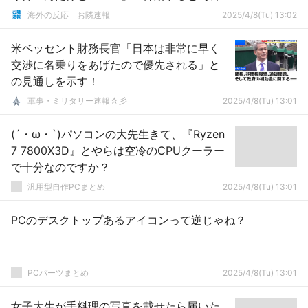
レートが安定し経済が良くなると言ってた
海外の反応 お隣速報
2025/4/8(Tu) 13:02
のにｗｗｗ」
米ベッセント財務長官「日本は非常に早く
交渉に名乗りをあげたので優先される」と
の見通しを示す！
軍事・ミリタリー速報☆彡
2025/4/8(Tu) 13:01
(´・ω・`)パソコンの大先生きて、『Ryzen
7 7800X3D』とやらは空冷のCPUクーラー
で十分なのですか？
汎用型自作PCまとめ
2025/4/8(Tu) 13:01
PCのデスクトップあるアイコンって逆じゃね？
PCパーツまとめ
2025/4/8(Tu) 13:01
女子大生が手料理の写真を載せたら届いた