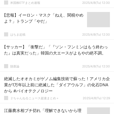
米国株ETFまとめ速報
2025/4/8(Tu) 12:30
【悲報】イーロン・マスク「ねえ、関税やめ
よ？」トランプ「やだ」
はちま起稿
2025/4/8(Tu) 12:30
【サッカー】「衝撃だ」「『ソン・フンミンはもう終わっ
た』は真実だった」韓国の大エースがよもやの絶不調。
脱亜論
2025/4/8(Tu) 12:30
絶滅したオオカミがゲノム編集技術で蘇った！アメリカ企
業が1万年以上前に絶滅した「ダイアウルフ」の化石DNA
から #バイオテクノロジー
２ちゃんねるニュース超速まとめ＋
2025/4/8(Tu) 12:29
江藤農水相ブチ切れ「理解できないから理