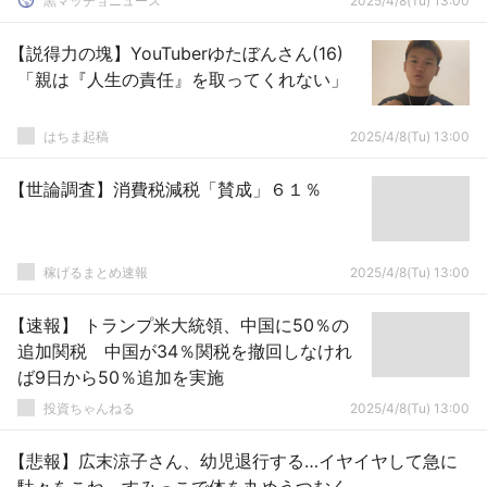
黒マッチョニュース
2025/4/8(Tu) 13:00
【説得力の塊】YouTuberゆたぼんさん(16)
「親は『人生の責任』を取ってくれない」
はちま起稿
2025/4/8(Tu) 13:00
【世論調査】消費税減税「賛成」６１％
稼げるまとめ速報
2025/4/8(Tu) 13:00
【速報】 トランプ米大統領、中国に50％の
追加関税 中国が34％関税を撤回しなけれ
ば9日から50％追加を実施
投資ちゃんねる
2025/4/8(Tu) 13:00
【悲報】広末涼子さん、幼児退行する…イヤイヤして急に