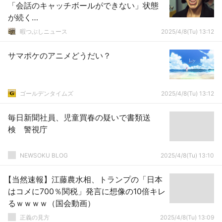
「会話のキャッチボールができない」状態
が続く…
暇つぶしニュース
2025/4/8(Tu) 13:12
サマポケのアニメどうだい？
ゴールデンタイムズ
2025/4/8(Tu) 13:12
毎日新聞社員、児童買春の疑いで書類送
検 警視庁
NEWSOKU BLOG
2025/4/8(Tu) 13:10
【当然速報】江藤農水相、トランプの「日本
はコメに700％関税」発言に想像の10倍キレ
るｗｗｗｗ（国会動画）
正義の見方
2025/4/8(Tu) 13:09