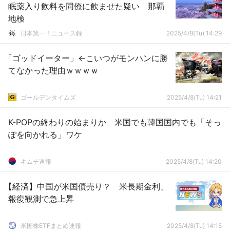
眠薬入り飲料を同僚に飲ませた疑い 那覇
地検
日本第一！ニュース録
2025/4/8(Tu) 14:29
「ゴッドイーター」←こいつがモンハンに勝
てなかった理由ｗｗｗｗ
ゴールデンタイムズ
2025/4/8(Tu) 14:21
K-POPの終わりの始まりか 米国でも韓国国内でも「そっ
ぽを向かれる」ワケ
キムチ速報
2025/4/8(Tu) 14:20
【経済】中国が米国債売り？ 米長期金利、
報復観測で急上昇
米国株ETFまとめ速報
2025/4/8(Tu) 14:15