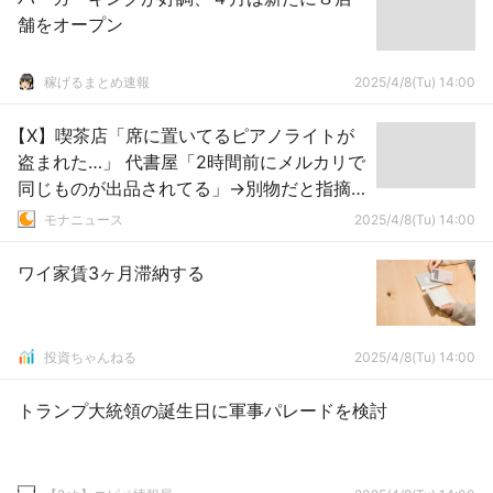
舗をオープン
稼げるまとめ速報
2025/4/8(Tu) 14:00
【X】喫茶店「席に置いてるピアノライトが
盗まれた…」 代書屋「2時間前にメルカリで
同じものが出品されてる」→別物だと指摘
されるも「ただ事実を述べただけ」と開き
モナニュース
2025/4/8(Tu) 14:00
直り
ワイ家賃3ヶ月滞納する
投資ちゃんねる
2025/4/8(Tu) 14:00
トランプ大統領の誕生日に軍事パレードを検討