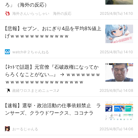
ろ」（海外の反応）
海外さんいらっしゃい 海外の反応
2025/4/8(Tu) 14:10
【悲報】セブン、おにぎり4品を平均8%値上
げｗｗｗｗｗｗｗｗｗｗｗｗ
watch＠２ちゃんねる
2025/4/8(Tu) 14:10
【ﾈｯﾄで話題】元官僚『石破政権になってか
らろくなことがない…』 → ｗｗｗｗｗｗｗ
ｗｗｗｗｗｗｗｗｗｗｗｗｗｗｗｗ
政経ワロスまとめニュース♪
2025/4/8(Tu) 14:08
【速報】選挙・政治活動の仕事依頼禁止 ラ
ンサーズ、クラウドワークス、ココナラ
おーるじゃんる
2025/4/8(Tu) 14:06