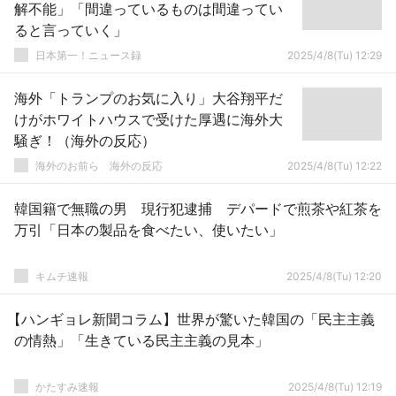
解不能」「間違っているものは間違ってい
ると言っていく」
日本第一！ニュース録
2025/4/8(Tu) 12:29
海外「トランプのお気に入り」大谷翔平だ
けがホワイトハウスで受けた厚遇に海外大
騒ぎ！（海外の反応）
海外のお前ら 海外の反応
2025/4/8(Tu) 12:22
韓国籍で無職の男 現行犯逮捕 デパードで煎茶や紅茶を
万引「日本の製品を食べたい、使いたい」
キムチ速報
2025/4/8(Tu) 12:20
【ハンギョレ新聞コラム】世界が驚いた韓国の「民主主義
の情熱」「生きている民主主義の見本」
かたすみ速報
2025/4/8(Tu) 12:19