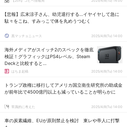
【2ch】コピペ情報局
2025/4/8(Tu) 14:00
【悲報】広末涼子さん、幼児退行する…イヤイヤして急に
駄々をこね、すみっこで体を丸めうつむく
黒マッチョニュース
2025/4/8(Tu) 14:00
海外メディアがスイッチ2のスペックを徹底
検証！グラフィックはPS4レベル、Steam
Deckと比較すると…
はちま起稿
2025/4/8(Tu) 14:00
トランプ政権に移行してアメリカ国立衛生研究所の助成金
が前年比で4500億円以上も減っていることが明らかに
常識的に考えた
2025/4/8(Tu) 14:00
車の炭素繊維、EUが原則禁止を検討 東レや帝人に打撃