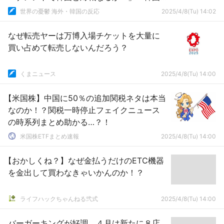
の反応
世界の憂鬱 海外・韓国の反応
2025/4/8(Tu) 14:02
なぜ転売ヤーは万博入場チケットを大量に
買い占めて転売しないんだろう？
くまニュース
2025/4/8(Tu) 14:00
【米国株】中国に50％の追加関税ネタは本当
なのか！？関税一時停止フェイクニュース
の時系列まとめ助かる…？！
米国株ETFまとめ速報
2025/4/8(Tu) 14:00
【おかしくね？】なぜ金払うだけのETC機器
を金出して買わなきゃいかんのか！？
ライフハックちゃんねる弐式
2025/4/8(Tu) 14:00
バーガーキングが好調、４月は新たに８店