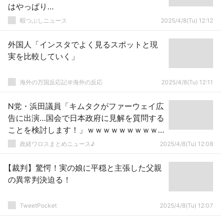
はやっぱり…
暇つぶしニュース
2025/4/8(Tu) 12:12
外国人「インスタでよく見るスポットと現
実を比較していく」
海外の万国反応記＠海外の反応
2025/4/8(Tu) 12:11
N党・浜田議員「キムタクがファーウェイ広
告に出演…国会で日本政府に見解を質問する
ことを検討します！」ｗｗｗｗｗｗｗｗｗ
ｗｗｗｗｗｗｗｗｗｗ
政経ワロスまとめニュース♪
2025/4/8(Tu) 12:08
【裁判】驚愕！実の娘に平穏と主張した父親
の異常判決迫る！
TweetPocket
2025/4/8(Tu) 12:07