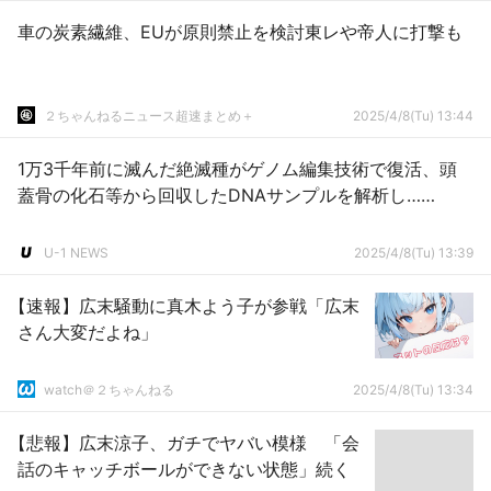
車の炭素繊維、EUが原則禁止を検討東レや帝人に打撃も
２ちゃんねるニュース超速まとめ＋
2025/4/8(Tu) 13:44
1万3千年前に滅んだ絶滅種がゲノム編集技術で復活、頭
蓋骨の化石等から回収したDNAサンプルを解析し……
U-1 NEWS
2025/4/8(Tu) 13:39
【速報】広末騒動に真木よう子が参戦「広末
さん大変だよね」
watch＠２ちゃんねる
2025/4/8(Tu) 13:34
【悲報】広末涼子、ガチでヤバい模様 「会
話のキャッチボールができない状態」続く