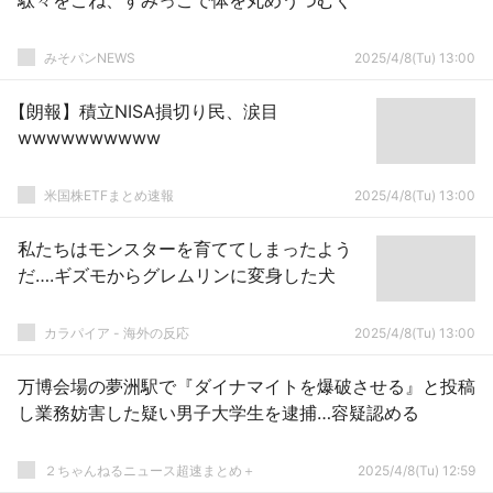
駄々をこね、すみっこで体を丸めうつむく
みそパンNEWS
2025/4/8(Tu) 13:00
【朗報】積立NISA損切り民、涙目
wwwwwwwwww
米国株ETFまとめ速報
2025/4/8(Tu) 13:00
私たちはモンスターを育ててしまったよう
だ….ギズモからグレムリンに変身した犬
カラパイア - 海外の反応
2025/4/8(Tu) 13:00
万博会場の夢洲駅で『ダイナマイトを爆破させる』と投稿
し業務妨害した疑い男子大学生を逮捕…容疑認める
２ちゃんねるニュース超速まとめ＋
2025/4/8(Tu) 12:59