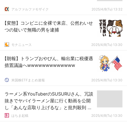
アルファルファモザイク
2025/4/8(Tu) 13:32
【変態】コンビニに全裸で来店、公然わいせ
つの疑いで無職の男を逮捕
モナニュース
2025/4/8(Tu) 13:30
【朗報】トランプおやびん、輸出業に税優遇
措置議論へwwwwwwwwwwwww
米国株ETFまとめ速報
2025/4/8(Tu) 13:30
ラーメン系YouTuberのSUSURUさん、冗談
抜きでヤバイラーメン屋に行く動画を公開
し「あんな店取り上げるな」と批判殺到 →
削除して謝罪へ
はちま起稿
2025/4/8(Tu) 13:30