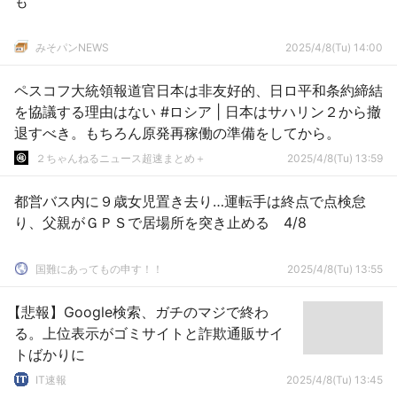
も
みそパンNEWS
2025/4/8(Tu) 14:00
ペスコフ大統領報道官日本は非友好的、日ロ平和条約締結
を協議する理由はない #ロシア | 日本はサハリン２から撤
退すべき。もちろん原発再稼働の準備をしてから。
２ちゃんねるニュース超速まとめ＋
2025/4/8(Tu) 13:59
都営バス内に９歳女児置き去り…運転手は終点で点検怠
り、父親がＧＰＳで居場所を突き止める 4/8
国難にあってもの申す！！
2025/4/8(Tu) 13:55
【悲報】Google検索、ガチのマジで終わ
る。上位表示がゴミサイトと詐欺通販サイ
トばかりに
IT速報
2025/4/8(Tu) 13:45