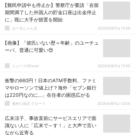
【難民申請中も停止か】警察庁が要請「在留
期間満了した外国人の貯金口座は出金停止
に」既に大手が措置を開始
おーるじゃんる
2025/4/8(Tu) 12:06
【画像】「彼氏いない歴＝年齢」のユーチュ
ーバ、普通に可愛い😍
ニュース30over
2025/4/8(Tu) 12:05
衝撃の660円！日本のATM手数料、ファミ
マやローソンで値上げ？海外「セブン銀行
は220円なのに…」在住者の困惑広がる
海外の反応 クロード
2025/4/8(Tu) 12:04
広末涼子、事故直前にサービスエリアで面
識ない人に「広末で～す！」と大声で言い
ながら近寄る