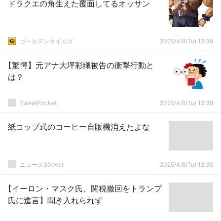
ドラクエの角生えた覆面してるオッサン
ゴールデンタイムズ
2025/4/8(Tu) 12:39
【驚愕】元アナ大坪彩織被告の衝撃行動と
は？
TweetPocket
2025/4/8(Tu) 12:38
紙コップ式のコーヒー自販機消えたよな
ニュース30over
2025/4/8(Tu) 12:35
【イーロン・マスク氏、関税撤回をトランプ
氏に進言】聞き入れられず