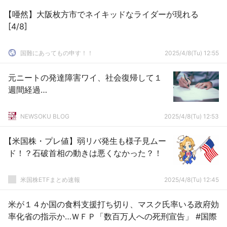
【唖然】大阪枚方市でネイキッドなライダーが現れる
[4/8]
国難にあってもの申す！！
2025/4/8(Tu) 12:55
元ニートの発達障害ワイ、社会復帰して１
週間経過…
NEWSOKU BLOG
2025/4/8(Tu) 12:53
【米国株・プレ値】弱リバ発生も様子見ムー
ド！？石破首相の動きは悪くなかった？！
米国株ETFまとめ速報
2025/4/8(Tu) 12:45
米が１４か国の食料支援打ち切り、マスク氏率いる政府効
率化省の指示か…ＷＦＰ「数百万人への死刑宣告」 #国際