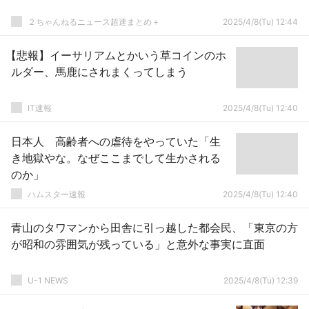
２ちゃんねるニュース超速まとめ＋
2025/4/8(Tu) 12:44
【悲報】イーサリアムとかいう草コインのホ
ルダー、馬鹿にされまくってしまう
IT速報
2025/4/8(Tu) 12:40
日本人 高齢者への虐待をやっていた「生
き地獄やな。なぜここまでして生かされる
のか」
ハムスター速報
2025/4/8(Tu) 12:40
青山のタワマンから田舎に引っ越した都会民、「東京の方
が昭和の雰囲気が残っている」と意外な事実に直面
U-1 NEWS
2025/4/8(Tu) 12:39