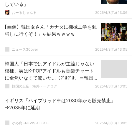
している」
おーるじゃんる
2025/4/8(Tu) 13:06
【画像】韓国女さん「カナダに機械工学を勉
強しに行くぞ！」←結果ｗｗｗｗ
ニュース30over
2025/4/8(Tu) 13:05
韓国人「日本ではアイドルが主流じゃない
模様、実はK-POPアイドルも音楽チャート
に全然いなくて驚いた…（ﾌﾞﾙﾌﾞﾙ」＝韓国の
反応
韓国の反応 | 海外トークログ
2025/4/8(Tu) 13:05
イギリス「ハイブリッド車は2030年から販売禁止」
→2035年に延期
ゆめ痛 -NEWS ALERT-
2025/4/8(Tu) 13:05