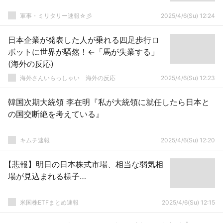
軍事・ミリタリー速報☆彡
2025/4/6(Su) 12:24
日本企業が発表した人が乗れる四足歩行ロ
ボットに世界が騒然！←「馬が失業する」
(海外の反応)
海外さんいらっしゃい 海外の反応
2025/4/6(Su) 12:23
韓国次期大統領 李在明『私が大統領に就任したら日本と
の国交断絶を考えている』
キムチ速報
2025/4/6(Su) 12:20
【悲報】明日の日本株式市場、相当な弱気相
場が見込まれる様子…
米国株ETFまとめ速報
2025/4/6(Su) 12:15