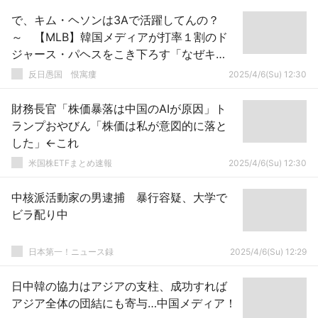
で、キム・ヘソンは3Aで活躍してんの？
～ 【MLB】韓国メディアが打率１割のド
ジャース・パヘスをこき下ろす「なぜキ
ム・ヘソンを呼ばない？」
反日愚国 恨寓瘻
2025/4/6(Su) 12:30
財務長官「株価暴落は中国のAIが原因」ト
ランプおやびん「株価は私が意図的に落と
した」←これ
米国株ETFまとめ速報
2025/4/6(Su) 12:30
中核派活動家の男逮捕 暴行容疑、大学で
ビラ配り中
日本第一！ニュース録
2025/4/6(Su) 12:29
日中韓の協力はアジアの支柱、成功すれば
アジア全体の団結にも寄与…中国メディア！