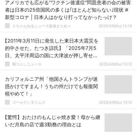
アメリカでも広がる“ワクチン後遺症”問題患者の会の被害
者は日本の25倍国民の多くは｢ほとんど知らない｣現状 #
新型コロナ | 日本人はかなり打ってなかったっけ？
２ちゃんねるニュース超速まとめ＋
2025/4/6(Su) 13:14
【2011年3月11日に発生した東日本大震災を
的中させた、たつき諒氏】「2025年7月5
日、太平洋周辺の国に大津波が押し寄せ
る、大津波は東日本大震災の3倍」
暇つぶしニュース
2025/4/6(Su) 13:12
カリフォルニア州「他国さんトランプが迷
惑かけてすまん！うちの州だけでも報復関
税やめて！」
ゴールデンタイムズ
2025/4/6(Su) 13:12
【驚愕】おたけのもんじゃ焼き愛！母から継
いだ月島の店で週3勤務の理由とは