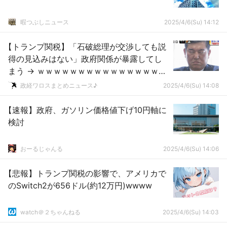
暇つぶしニュース
2025/4/6(Su) 14:12
【トランプ関税】「石破総理が交渉しても説
得の見込みはない」政府関係が暴露してし
まう → ｗｗｗｗｗｗｗｗｗｗｗｗｗｗｗｗ
ｗｗｗｗｗ
政経ワロスまとめニュース♪
2025/4/6(Su) 14:08
【速報】政府、ガソリン価格値下げ10円軸に
検討
おーるじゃんる
2025/4/6(Su) 14:06
【悲報】トランプ関税の影響で、アメリカで
のSwitch2が656ドル(約12万円)wwww
watch＠２ちゃんねる
2025/4/6(Su) 14:03