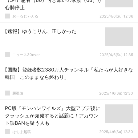
（34）患者（86）付き添いの家族（68）が
心肺停止
おーるじゃんる
2025/4/6(Su) 12:36
【速報】ゆうこりん、正しかった
ニュース30over
2025/4/6(Su) 12:35
【国際】登録者数2380万人チャンネル「私たちが大好きな
韓国 このままなら終わり」
脱亜論
2025/4/6(Su) 12:30
PC版『モンハンワイルズ』大型アプデ後に
クラッシュが頻発すると話題に！アカウン
ト誤BANを疑う人も
はちま起稿
2025/4/6(Su) 12:30