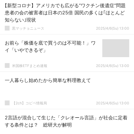
【新型コロナ】アメリカでも広がる“ワクチン後遺症”問題
患者の会の被害者は日本の25倍 国民の多くは｢ほとんど
知らない｣現状
黒マッチョニュース
2025/4/6(Su) 13:00
お前ら「株価を底で買うのは不可能！」ワ
イ「いやできるぞ」
米国株ETFまとめ速報
2025/4/6(Su) 13:00
一人暮らし始めたから簡単な料理教えて
【2ch】コピペ情報局
2025/4/6(Su) 13:00
2言語が混合して生じた「クレオール言語」が社会に定着
する条件とは？ 総研大が解明