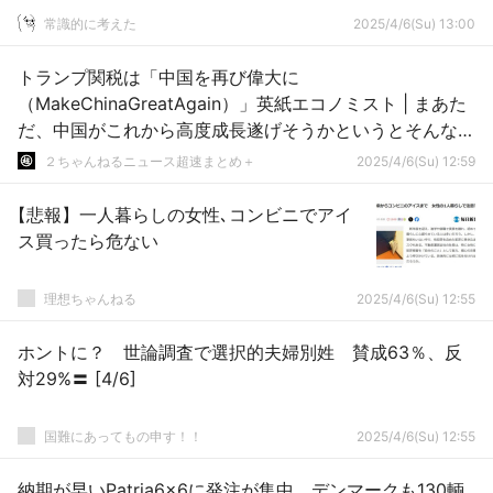
常識的に考えた
2025/4/6(Su) 13:00
トランプ関税は「中国を再び偉大に
（MakeChinaGreatAgain）」英紙エコノミスト | まあた
だ、中国がこれから高度成長遂げそうかというとそんな感
じもないと思うんだよな
２ちゃんねるニュース超速まとめ＋
2025/4/6(Su) 12:59
【悲報】一人暮らしの女性､コンビニでアイ
ス買ったら危ない
理想ちゃんねる
2025/4/6(Su) 12:55
ホントに？ 世論調査で選択的夫婦別姓 賛成63％、反
対29%〓 [4/6]
国難にあってもの申す！！
2025/4/6(Su) 12:55
納期が早いPatria6×6に発注が集中、デンマークも130輌