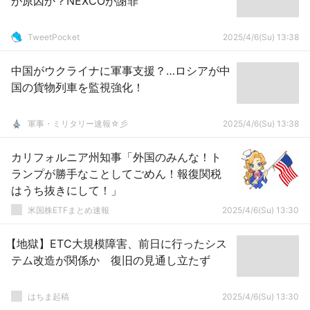
が原因か？NEXCOが謝罪
TweetPocket
2025/4/6(Su) 13:38
中国がウクライナに軍事支援？…ロシアが中
国の貨物列車を監視強化！
軍事・ミリタリー速報☆彡
2025/4/6(Su) 13:38
カリフォルニア州知事「外国のみんな！ト
ランプが勝手なことしてごめん！報復関税
はうち抜きにして！」
米国株ETFまとめ速報
2025/4/6(Su) 13:30
【地獄】ETC大規模障害、前日に行ったシス
テム改造が関係か 復旧の見通し立たず
はちま起稿
2025/4/6(Su) 13:30