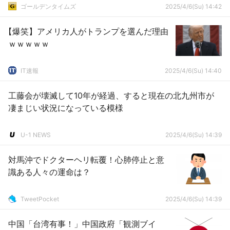
ゴールデンタイムズ
2025/4/6(Su) 14:42
【爆笑】アメリカ人がトランプを選んだ理由
ｗｗｗｗｗ
IT速報
2025/4/6(Su) 14:40
工藤会が壊滅して10年が経過、すると現在の北九州市が
凄まじい状況になっている模様
U-1 NEWS
2025/4/6(Su) 14:39
対馬沖でドクターヘリ転覆！心肺停止と意
識ある人々の運命は？
TweetPocket
2025/4/6(Su) 14:39
中国「台湾有事！」中国政府「観測ブイ