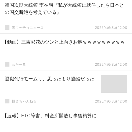
韓国次期大統領 李在明『私が大統領に就任したら日本と
の国交断絶を考えている』
黒マッチョニュース
2025/4/6(Su) 12:00
【動画】三吉彩花のツンと上向きお胸ｗｗｗｗｗｗｗｗｗ
ねたーる
2025/4/6(Su) 12:00
退職代行モームリ、思ったより過酷だった
投資ちゃんねる
2025/4/6(Su) 12:00
【速報】ETC障害、料金所開放し事後精算に