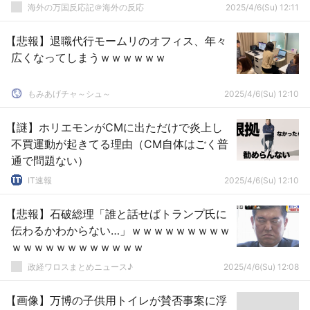
海外の万国反応記＠海外の反応
2025/4/6(Su) 12:11
【悲報】退職代行モームリのオフィス、年々
広くなってしまうｗｗｗｗｗｗ
もみあげチャ～シュ～
2025/4/6(Su) 12:10
【謎】ホリエモンがCMに出ただけで炎上し
不買運動が起きてる理由（CM自体はごく普
通で問題ない）
IT速報
2025/4/6(Su) 12:10
【悲報】石破総理「誰と話せばトランプ氏に
伝わるかわからない…」ｗｗｗｗｗｗｗｗｗ
ｗｗｗｗｗｗｗｗｗｗｗｗ
政経ワロスまとめニュース♪
2025/4/6(Su) 12:08
【画像】万博の子供用トイレが賛否事案に浮