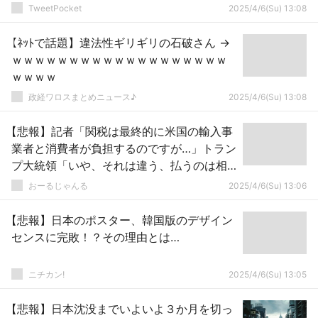
TweetPocket
2025/4/6(Su) 13:08
【ﾈｯﾄで話題】違法性ギリギリの石破さん →
ｗｗｗｗｗｗｗｗｗｗｗｗｗｗｗｗｗｗｗ
ｗｗｗｗ
政経ワロスまとめニュース♪
2025/4/6(Su) 13:08
【悲報】記者「関税は最終的に米国の輸入事
業者と消費者が負担するのですが…」トラン
プ大統領「いや、それは違う、払うのは相
手国だよ」
おーるじゃんる
2025/4/6(Su) 13:06
【悲報】日本のポスター、韓国版のデザイン
センスに完敗！？その理由とは…
ニチカン!
2025/4/6(Su) 13:05
【悲報】日本沈没までいよいよ３か月を切っ