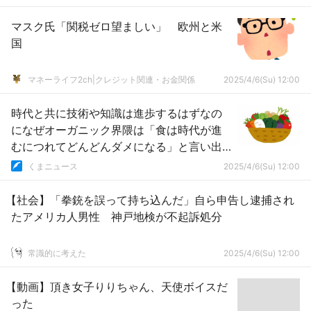
マスク氏「関税ゼロ望ましい」 欧州と米
国
マネーライフ2ch|クレジット関連・お金関係
2025/4/6(Su) 12:00
時代と共に技術や知識は進歩するはずなの
になぜオーガニック界隈は「食は時代が進
むにつれてどんどんダメになる」と言い出
すの？
くまニュース
2025/4/6(Su) 12:00
【社会】「拳銃を誤って持ち込んだ」自ら申告し逮捕され
たアメリカ人男性 神戸地検が不起訴処分
常識的に考えた
2025/4/6(Su) 12:00
【動画】頂き女子りりちゃん、天使ボイスだ
った