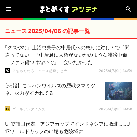
ニュース 2025/04/06 の記事一覧
「クズやな」上沼恵美子の中居氏への怒りに対しＸで「間
違ってない」「中居君に人権がないかのような誹謗中傷」
「ファン傷つけないで」 | 会いたかった
２ちゃんねるニュース超速まとめ＋
2025/4/6(Su) 14:59
【悲報】モンハンワイルズの歴戦タマミツ
ネ、火力がイカれてる
ゴールデンタイムズ
2025/4/6(Su) 14:58
U-17韓国代表、アジアカップでインドネシアに敗北……U-
17ワールドカップの出場も危険域に