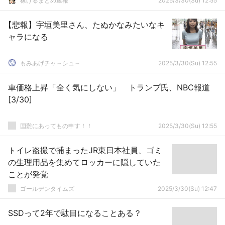
稼げるまとめ速報
2025/3/30(Su) 12:55
【悲報】宇垣美里さん、たぬかなみたいなキ
ャラになる
もみあげチャ～シュ～
2025/3/30(Su) 12:55
車価格上昇「全く気にしない」 トランプ氏、NBC報道
[3/30]
国難にあってもの申す！！
2025/3/30(Su) 12:55
トイレ盗撮で捕まったJR東日本社員、ゴミ
の生理用品を集めてロッカーに隠していた
ことが発覚
ゴールデンタイムズ
2025/3/30(Su) 12:47
SSDって2年で駄目になることある？