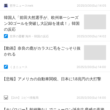
哲学ニュースnwk
2025/3/30(Su) 14:05
韓国人「前田大然選手が、欧州単一シーズ
ン30ゴールを突破し大記録を達成！」韓国
の反応
世界の憂鬱 海外・韓国の反応
2025/3/30(Su) 14:02
【動画】奈良の鹿がカラスに毛をごっそり抜
かれる
くまニュース
2025/3/30(Su) 14:00
【悲報】アメリカの自動車関税、日本に1.8兆円の大打撃
【2ch】コピペ情報局
2025/3/30(Su) 14:00
【ナゾロジー】幹細胞なしでニューロン誕生!? 脅威の直接