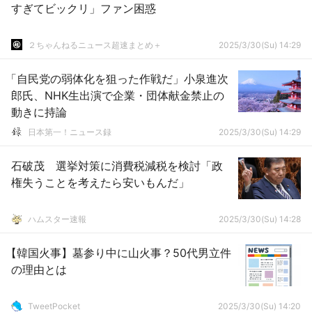
すぎてビックリ」ファン困惑
２ちゃんねるニュース超速まとめ＋
2025/3/30(Su) 14:29
「自民党の弱体化を狙った作戦だ」小泉進次
郎氏、NHK生出演で企業・団体献金禁止の
動きに持論
日本第一！ニュース録
2025/3/30(Su) 14:29
石破茂 選挙対策に消費税減税を検討「政
権失うことを考えたら安いもんだ」
ハムスター速報
2025/3/30(Su) 14:28
【韓国火事】墓参り中に山火事？50代男立件
の理由とは
TweetPocket
2025/3/30(Su) 14:20