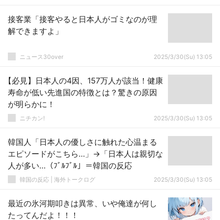
接客業「接客やると日本人がゴミなのが理
解できますよ」
ニュース30over
2025/3/30(Su) 13:05
【必見】日本人の4因、157万人が該当！健康
寿命が低い先進国の特徴とは？驚きの原因
が明らかに！
ニチカン!
2025/3/30(Su) 13:05
韓国人「日本人の優しさに触れた心温まる
エピソードがこちら…」→「日本人は親切な
人が多い…（ﾌﾞﾙﾌﾞﾙ」＝韓国の反応
韓国の反応 | 海外トークログ
2025/3/30(Su) 13:05
最近の氷河期叩きは異常、いや俺達が何し
たってんだよ！！！