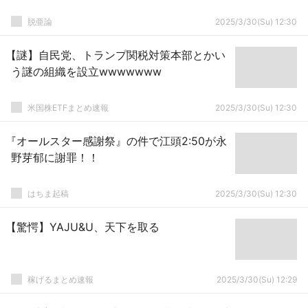
脱亜論
2025/3/30(Su) 12:30
【謎】自民党、トランプ関税対策本部とかい
う謎の組織を設立wwwwwww
米国株ETFまとめ速報
2025/3/30(Su) 12:30
『オールスター感謝祭』の件で江頭2:50が永
野芽郁に謝罪！！
はちま起稿
2025/3/30(Su) 12:30
【驚愕】YAJU&U、天下を取る
稼げるまとめ速報
2025/3/30(Su) 12:29