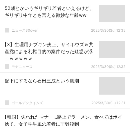
52歳とかいうギリギリ若者といえるけど、
ギリギリ中年とも言える微妙な年齢ww
ニュース30over
2025/3/30(Su) 12:35
【X】生理用ナプキン炎上、サイボウズ＆共
産党による利権目的の案件だった疑惑が浮
上ｗｗｗｗｗ
モナニュース
2025/3/30(Su) 12:32
配下にするなら石田三成という風潮
ゴールデンタイムズ
2025/3/30(Su) 12:31
【韓国】失われたマナー…路上でラーメン、食べてはポイ
捨て、女子学生風の若者に非難殺到