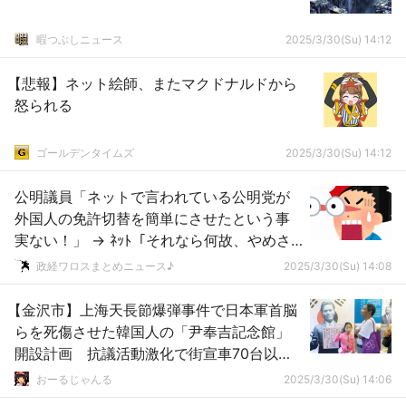
暇つぶしニュース
2025/3/30(Su) 14:12
【悲報】ネット絵師、またマクドナルドから
怒られる
ゴールデンタイムズ
2025/3/30(Su) 14:12
公明議員「ネットで言われている公明党が
外国人の免許切替を簡単にさせたという事
実ない！」 → ﾈｯﾄ「それなら何故、やめさ
せないのか？」ｗｗｗｗｗｗｗｗｗｗｗｗ
政経ワロスまとめニュース♪
2025/3/30(Su) 14:08
ｗ
【金沢市】上海天長節爆弾事件で日本軍首脳
らを死傷させた韓国人の「尹奉吉記念館」
開設計画 抗議活動激化で街宣車70台以
上、広がる波紋
おーるじゃんる
2025/3/30(Su) 14:06