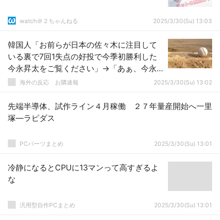
watch＠２ちゃんねる
2025/3/30(Su) 13:03
韓国人「お前らが日本の佐々木に注目して
いる裏で7回1失点の好投で今季初勝利した
今永昇太をご覧ください」→「あぁ、今永
が欲しい」「今永マジでいいね・・・」
海外の反応 お隣速報
2025/3/30(Su) 13:02
「神今永（ﾌﾞﾙﾌﾞﾙ）」
先端半導体、試作ライン４月稼働 ２７年量産開始へ一里
塚―ラピダス
PCパーツまとめ
2025/3/30(Su) 13:01
冷静になるとCPUに13マンって高すぎるよ
な
汎用型自作PCまとめ
2025/3/30(Su) 13:01