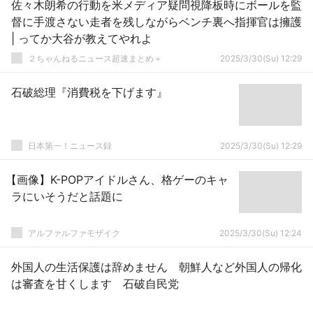
佐々木朗希の行動を米メディア疑問視降板時にボールを監
督に手渡さない走者を残しながらベンチ裏へ指揮官は擁護
| ってか大谷が教えてやれよ
２ちゃんねるニュース超速まとめ＋
2025/3/30(Su) 12:29
石破総理『消費税を下げます』
日本第一！ニュース録
2025/3/30(Su) 12:29
【画像】K-POPアイドルさん、格ゲーのキャ
ラにいそうだと話題に
アルファルファモザイク
2025/3/30(Su) 12:24
外国人の生活保護は辞めません 朝鮮人など外国人の帰化
は審査を甘くします 石破自民党