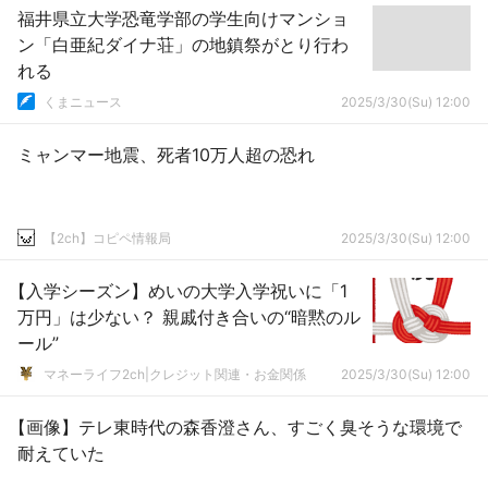
福井県立大学恐竜学部の学生向けマンショ
ン「白亜紀ダイナ荘」の地鎮祭がとり行わ
れる
くまニュース
2025/3/30(Su) 12:00
ミャンマー地震、死者10万人超の恐れ
【2ch】コピペ情報局
2025/3/30(Su) 12:00
【入学シーズン】めいの大学入学祝いに「1
万円」は少ない？ 親戚付き合いの“暗黙のル
ール”
マネーライフ2ch|クレジット関連・お金関係
2025/3/30(Su) 12:00
【画像】テレ東時代の森香澄さん、すごく臭そうな環境で
耐えていた