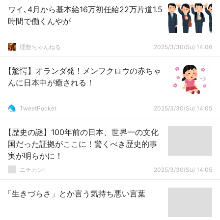
ワイ､4月から基本給16万初任給22万片道1.5
時間で働くんやが
理想ちゃんねる
2025/3/30(Su) 14:06
【驚愕】オランダ発！メンフクロウの赤ちゃ
んに日本中が癒される！
TweetPocket
2025/3/30(Su) 14:05
【歴史の謎】100年前の日本、世界一の文化
国だった証拠がここに！驚くべき歴史的事
実が明らかに！
ニチカン!
2025/3/30(Su) 14:05
「生きづらさ」とか言う気持ち悪い言葉