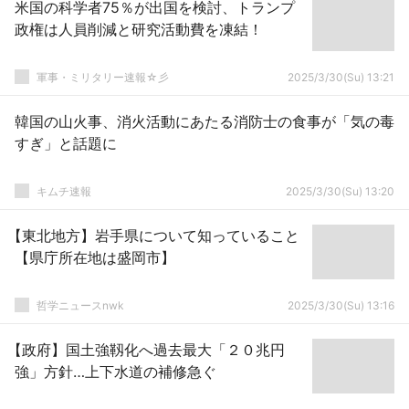
米国の科学者75％が出国を検討、トランプ
政権は人員削減と研究活動費を凍結！
軍事・ミリタリー速報☆彡
2025/3/30(Su) 13:21
韓国の山火事、消火活動にあたる消防士の食事が「気の毒
すぎ」と話題に
キムチ速報
2025/3/30(Su) 13:20
【東北地方】岩手県について知っていること
【県庁所在地は盛岡市】
哲学ニュースnwk
2025/3/30(Su) 13:16
【政府】国土強靱化へ過去最大「２０兆円
強」方針…上下水道の補修急ぐ