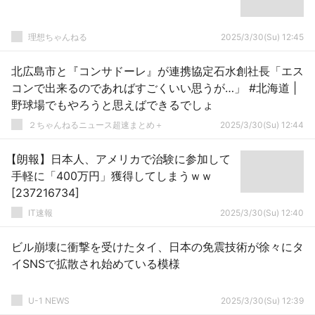
理想ちゃんねる
2025/3/30(Su) 12:45
北広島市と『コンサドーレ』が連携協定石水創社長「エス
コンで出来るのであればすごくいい思うが…」 #北海道 |
野球場でもやろうと思えばできるでしょ
２ちゃんねるニュース超速まとめ＋
2025/3/30(Su) 12:44
【朗報】日本人、アメリカで治験に参加して
手軽に「400万円」獲得してしまうｗｗ
[237216734]
IT速報
2025/3/30(Su) 12:40
ビル崩壊に衝撃を受けたタイ、日本の免震技術が徐々にタ
イSNSで拡散され始めている模様
U-1 NEWS
2025/3/30(Su) 12:39