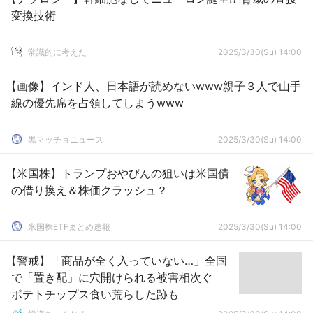
変換技術
常識的に考えた
2025/3/30(Su) 14:00
【画像】インド人、日本語が読めないwww親子３人で山手
線の優先席を占領してしまうwww
黒マッチョニュース
2025/3/30(Su) 14:00
【米国株】トランプおやびんの狙いは米国債
の借り換え＆株価クラッシュ？
米国株ETFまとめ速報
2025/3/30(Su) 14:00
【警戒】「商品が全く入っていない…」全国
で「置き配」に穴開けられる被害相次ぐ
ポテトチップス食い荒らした跡も