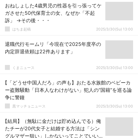
おねしょした4歳男児の性器を引っ張ってケ
ガさせた50代保育士の女、なぜか「不起
訴」 →その後・・・
はちま起稿
2025/3/30(Su) 13:00
退職代行モームリ「今現在で2025年度卒の
内定辞退依頼は22件あります」
くまニュース
2025/3/30(Su) 13:00
【「どうせ中国人だろ」の声も】おたる水族館のベビーカ
ー盗難騒動「日本人なわけがない」犯人の“国籍”を巡る論
争に警鐘
黒マッチョニュース
2025/3/30(Su) 13:00
【結局】（無駄に金だけは貯め込んでる）俺
たチーが20代女子と結婚する方法は「シン
グルマザー狙い」しかないってことでいい