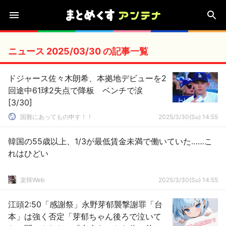
ニュース 2025/03/30 の記事一覧
ドジャース佐々木朗希、本拠地デビューを2
回途中61球2失点で降板 ベンチで涙
[3/30]
国難にあってもの申す！！
2025/3/30(Su) 14:55
韓国の55歳以上、1/3が最低賃金未満で働いていた……こ
れはひどい
楽韓Web
2025/3/30(Su) 14:55
江頭2:50「感謝祭」永野芽郁襲撃謝罪「台
本」は強く否定「芽郁ちゃん後ろで泣いて