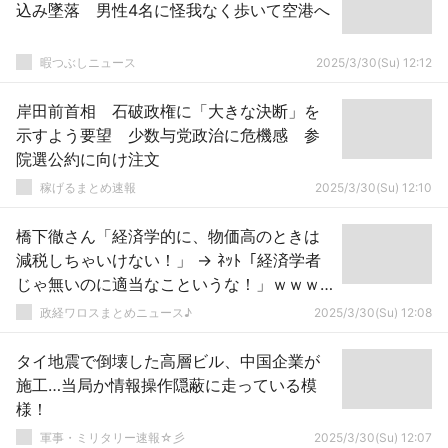
込み墜落 男性4名に怪我なく歩いて空港へ
暇つぶしニュース
2025/3/30(Su) 12:12
岸田前首相 石破政権に「大きな決断」を
示すよう要望 少数与党政治に危機感 参
院選公約に向け注文
稼げるまとめ速報
2025/3/30(Su) 12:10
橋下徹さん「経済学的に、物価高のときは
減税しちゃいけない！」 → ﾈｯﾄ「経済学者
じゃ無いのに適当なこというな！」ｗｗｗ
ｗｗｗｗｗｗｗｗｗｗｗｗｗｗｗ
政経ワロスまとめニュース♪
2025/3/30(Su) 12:08
タイ地震で倒壊した高層ビル、中国企業が
施工…当局か情報操作隠蔽に走っている模
様！
軍事・ミリタリー速報☆彡
2025/3/30(Su) 12:07