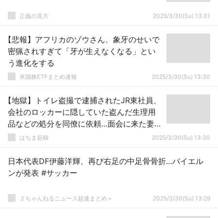
正義の見方
2025/3/30(Su) 13:31
【悲報】アフリカのゾウさん、象牙のせいで
密猟されすぎて「牙が生えなくなる」とい
う進化をする
米国株ETFまとめ速報
2025/3/30(Su) 13:30
【地獄】トイレ盗撮で逮捕されたJR東社員、
会社のロッカーに隠していた盗んだ生理用
品などの処分を同僚に依頼…面会に来た妻経
由で
はちま起稿
2025/3/30(Su) 13:30
日本代表DF伊藤洋輝、再び右足の中足骨骨折…バイエル
ンが発表 #サッカー
２ちゃんねるニュース超速まとめ＋
2025/3/30(Su) 13:29