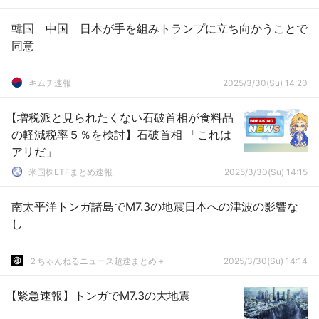
韓国 中国 日本が手を組みトランプに立ち向かうことで
同意
キムチ速報
2025/3/30(Su) 14:20
【増税派と見られたくない石破首相が食料品
の軽減税率５％を検討】石破首相 「これは
アリだ」
米国株ETFまとめ速報
2025/3/30(Su) 14:15
南太平洋トンガ諸島でM7.3の地震日本への津波の影響な
し
２ちゃんねるニュース超速まとめ＋
2025/3/30(Su) 14:14
【緊急速報】トンガでM7.3の大地震