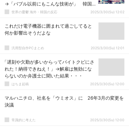
→「バブル以前にもこんな技術が」 韓国
の反応
世界の憂鬱 海外・韓国の反応
2025/3/30(Su) 12:02
これだけ電子機器に囲まれて過ごしてると
何か影響出そうだよな
汎用型自作PCまとめ
2025/3/30(Su) 12:01
「遅刻や欠勤が多いからってバイトクビにさ
れた！納得できねえ！」→解雇は無効にな
らないのか弁護士に聞いた結果・・・
はちま起稿
2025/3/30(Su) 12:00
マルハニチロ、社名を「ウミオス」に 26年3月の変更を
決議
常識的に考えた
2025/3/30(Su) 12:00