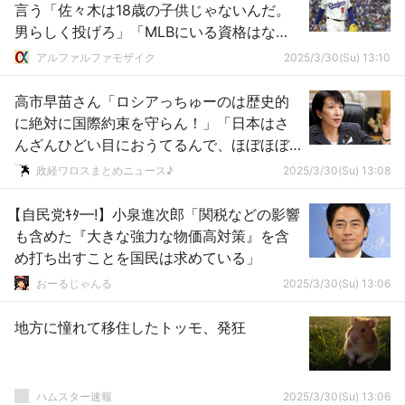
言う「佐々木は18歳の子供じゃないんだ。
男らしく投げろ」「MLBにいる資格はな
い」
アルファルファモザイク
2025/3/30(Su) 13:10
高市早苗さん「ロシアっちゅーのは歴史的
に絶対に国際約束を守らん！」「日本はさ
んざんひどい目におうてるんで、ほぼほぼ
信用できない！」ｗｗｗｗｗｗｗｗｗｗｗ
政経ワロスまとめニュース♪
2025/3/30(Su) 13:08
ｗｗｗｗ
【自民党ｷﾀ━!】小泉進次郎「関税などの影響
も含めた『大きな強力な物価高対策』を含
め打ち出すことを国民は求めている」
おーるじゃんる
2025/3/30(Su) 13:06
地方に憧れて移住したトッモ、発狂
ハムスター速報
2025/3/30(Su) 13:06