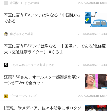
米国株ETFまとめ速報
2025/3/30(Su) 13:15
率直に言う EVアンチは単なる「中国嫌い」
である
稼げるまとめ速報
2025/3/30(Su) 13:14
率直に言うEVアンチは単なる「中国嫌い」である/北條慶
太（交通経済ライター） #くるま
２ちゃんねるニュース超速まとめ＋
2025/3/30(Su) 13:14
江頭2:50さん、オールスター感謝祭出演シ
ーンがTVerで全カット
ゴールデンタイムズ
2025/3/30(Su) 13:12
【悲報】米メディア、佐々木朗希にボロクソ