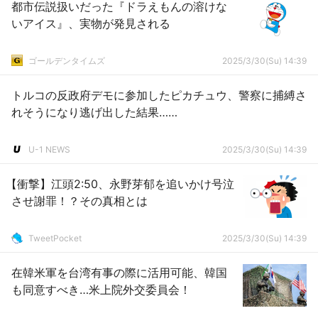
都市伝説扱いだった『ドラえもんの溶けな
いアイス』、実物が発見される
ゴールデンタイムズ
2025/3/30(Su) 14:39
トルコの反政府デモに参加したピカチュウ、警察に捕縛さ
れそうになり逃げ出した結果……
U-1 NEWS
2025/3/30(Su) 14:39
【衝撃】江頭2:50、永野芽郁を追いかけ号泣
させ謝罪！？その真相とは
TweetPocket
2025/3/30(Su) 14:39
在韓米軍を台湾有事の際に活用可能、韓国
も同意すべき…米上院外交委員会！