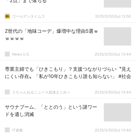
「2点」まで落ちる
ゴールデンタイムズ
2025/3/30(Su) 13:50
Z世代の「地味コーデ」爆増中な理由5選ｗ
ｗｗｗｗ
News U.S.
2025/3/30(Su) 13:44
専業主婦でも「ひきこもり」？支援つながりづらい〝見え
にくい存在〟「私が10年ひきこもり誰も知らない」 #社会
２ちゃんねるニュース超速まとめ＋
2025/3/30(Su) 13:44
サウナブーム、「ととのう」という謎ワー
ドを遺し消滅
IT速報
2025/3/30(Su) 13:40