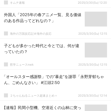
キムチ速報
2025/3/30(Su) 12:20
外国人「2025年の春アニメ一覧、見る価値
のある作品ってどれなの？」
海外の万国反応記＠海外の反応
2025/3/30(Su) 12:15
子どもが多かった時代と今とでは、何が違
っていたの？
哲学ニュースnwk
2025/3/30(Su) 12:15
「オールスター感謝祭」での“暴走”を謝罪「永野芽郁ちゃ
ん、ごめんなさい」 #江頭2:50
２ちゃんねるニュース超速まとめ＋
2025/3/30(Su) 12:14
【速報】民間小型機、空港近くの山林に突っ