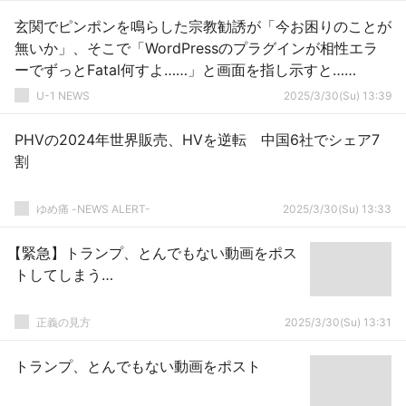
玄関でピンポンを鳴らした宗教勧誘が「今お困りのことが
無いか」、そこで「WordPressのプラグインが相性エラ
ーでずっとFatal何すよ……」と画面を指し示すと……
U-1 NEWS
2025/3/30(Su) 13:39
PHVの2024年世界販売、HVを逆転 中国6社でシェア7
割
ゆめ痛 -NEWS ALERT-
2025/3/30(Su) 13:33
【緊急】トランプ、とんでもない動画をポス
トしてしまう…
正義の見方
2025/3/30(Su) 13:31
トランプ、とんでもない動画をポスト