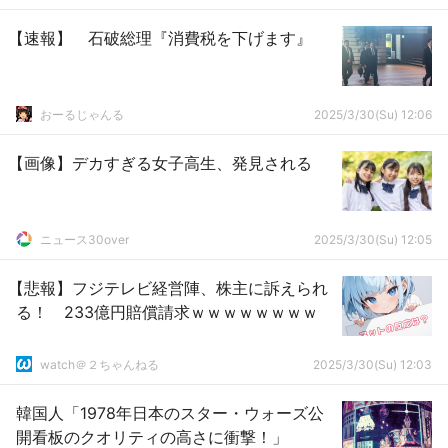
【速報】 石破総理『消費税を下げます』
おーるじゃんる
2025/3/30(Su) 12:06
【画像】デカすぎる女子高生、発見される
ニュース30over
2025/3/30(Su) 12:05
【悲報】フジテレビ経営陣、株主に訴えられ
る！ 233億円賠償請求ｗｗｗｗｗｗｗｗ
watch＠２ちゃんねる
2025/3/30(Su) 12:03
韓国人「1978年日本のスター・ウォーズ公
開看板のクオリティの高さに衝撃！」