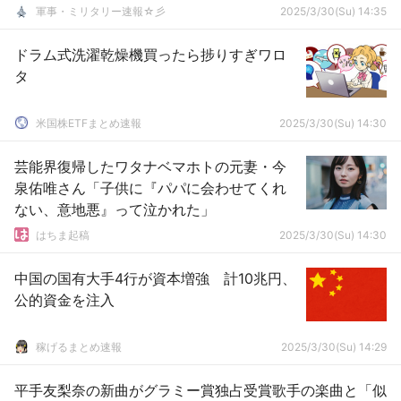
軍事・ミリタリー速報☆彡
2025/3/30(Su) 14:35
ドラム式洗濯乾燥機買ったら捗りすぎワロ
タ
米国株ETFまとめ速報
2025/3/30(Su) 14:30
芸能界復帰したワタナベマホトの元妻・今
泉佑唯さん「子供に『パパに会わせてくれ
ない、意地悪』って泣かれた」
はちま起稿
2025/3/30(Su) 14:30
中国の国有大手4行が資本増強 計10兆円、
公的資金を注入
稼げるまとめ速報
2025/3/30(Su) 14:29
平手友梨奈の新曲がグラミー賞独占受賞歌手の楽曲と「似