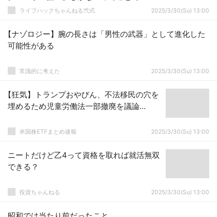
のか？？？？？？
ライフハックちゃんねる弐式
2025/3/30(Su) 13:00
【ナゾロジー】腕の長さは「男性の武器」として進化した
可能性がある
常識的に考えた
2025/3/30(Su) 13:00
【狂気】トランプおやびん、不法移民の穴を
埋めるため児童労働法一部撤廃を議論…
米国株ETFまとめ速報
2025/3/30(Su) 13:00
ニートだけど乙4って資格を取れば就活無双
できる？
投資ちゃんねる
2025/3/30(Su) 13:00
昭和では当たり前だったこと