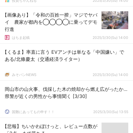
投資ちゃんねる
2025/3/30(Su) 14:00
【画像あり】「令和の百姓一揆」マジでヤバ
イ 農家が都内を◯◯◯◯に乗ってデモ
行進
はちま起稿
2025/3/30(Su) 14:00
【くるま】率直に言う EVアンチは単なる「中国嫌い」で
ある/北條慶太（交通経済ライター）
みそパンNEWS
2025/3/30(Su) 14:00
岡山市の山火事、伐採した木の焼却から燃え広がったか…
県警が近くの男性から事情聞く [3/30]
国難にあってもの申す！！
2025/3/30(Su) 13:55
【悲報】ちいかわぽけっと、レビュー点数が