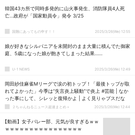
韓国43カ所で同時多発的に山火事発生、消防隊員4人死
亡…政府が「国家動員令」発令 3/25
国難にあってもの申す！！
2025/3/26(We) 12:55
娘が好きなシルバニアを未開封のまま大量に積んでた御家
庭、5歳になった娘が飽きてしまった結果……
U-1 NEWS
2025/3/26(We) 12:49
岡田紗佳麻雀Mリーグで涙の初トップ！「最後トップが取
れてよかった」今季は“失言炎上騒動”で炎上 #芸能 | なか
った事にして、シレッと復帰かよ | よく見りゃブスだな
２ちゃんねるニュース超速まとめ＋
2025/3/26(We) 12:44
【動画】女子バレー部、元気が良すぎるｗｗ
ｗｗｗｗｗｗｗｗｗｗｗｗｗｗｗｗ