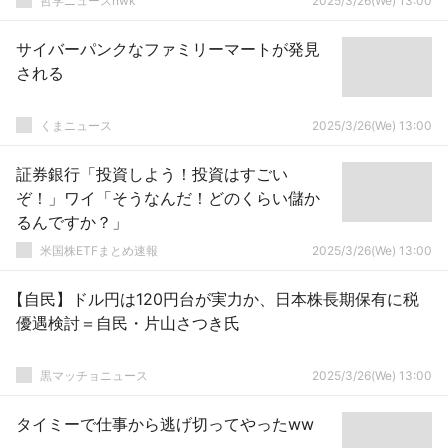
哲学ニュースnwk
2025/3/26(We) 13:00
サイバーパンクなファミリーマートが発見
される
くまニュース
2025/3/26(We) 13:00
証券銀行「投資しよう！投資はすごい
ぞ！」ワイ「そうなんだ！どのくらい儲か
るんですか？」
米国株ETFまとめ速報
2025/3/26(We) 13:00
【自民】ドル円は120円台が実力か、日本株長期保有に税
優遇検討＝自民・片山さつき氏
黒マッチョニュース
2025/3/26(We) 13:00
タイミーで仕事から逃げ切ってやったww