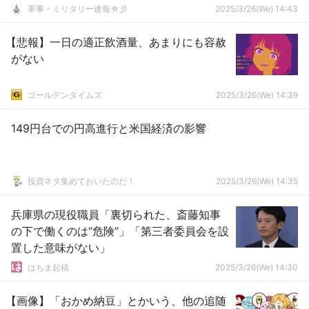
軍事・ミリタリー速報☆彡
2025/3/26(We) 14:43
【悲報】一日の適正飲酒量、あまりにも容赦
がない
ゴールデンタイムズ
2025/3/26(We) 14:39
149円台での円高進行と米国経済の影響
投資ネタ集めておいたのだ！
2025/3/26(We) 14:35
兵庫県の現役職員「裏切られた、斎藤知事
の下で働くのは“危険”」「第三者委員会を設
置した意味がない」
はちま起稿
2025/3/26(We) 14:30
【画像】「おかめ納豆」とかいう、他の追随