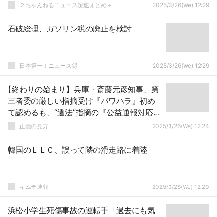
２ちゃんねるニュース超速まとめ＋
2025/3/26(We) 12:29
石破総理、ガソリン税の廃止を検討
日本第一！ニュース録
2025/3/26(We) 12:29
【終わりの始まり】兵庫・斎藤元彦知事、第
三者委の厳しい指摘受け『パワハラ』初め
て認めるも、“違法”指摘の『公益通報対応』
は「適切」強調
正義の見方
2025/3/26(We) 12:24
韓国のＬＬＣ、誤って隣の滑走路に着陸
キムチ速報
2025/3/26(We) 12:20
浜松小学生死傷事故の運転手「過去にも気