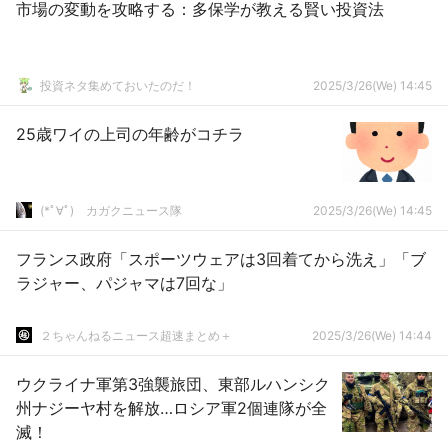
市場の変動を攻略する：多保学が教える賢い投資法
投資ネタ集めておいたのだ！
2025/3/26(We) 14:45
25歳ワイの上司の年齢がコチラ
(*ﾟ∀ﾟ)ゞカガクニュース隊
2025/3/26(We) 14:45
フランス政府「スポーツウェアは3回着てから洗え」「ブ
ラジャー、パジャマは7回な」
２ちゃんねるニュース超速まとめ＋
2025/3/26(We) 14:44
ウクライナ軍第3強襲旅団、東部ルハンシク
州ナジーヤ村を解放…ロシア軍2個連隊が全
滅！