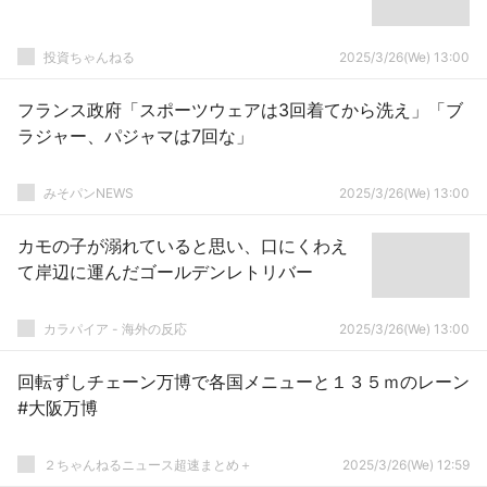
投資ちゃんねる
2025/3/26(We) 13:00
フランス政府「スポーツウェアは3回着てから洗え」「ブ
ラジャー、パジャマは7回な」
みそパンNEWS
2025/3/26(We) 13:00
カモの子が溺れていると思い、口にくわえ
て岸辺に運んだゴールデンレトリバー
カラパイア - 海外の反応
2025/3/26(We) 13:00
回転ずしチェーン万博で各国メニューと１３５ｍのレーン
#大阪万博
２ちゃんねるニュース超速まとめ＋
2025/3/26(We) 12:59