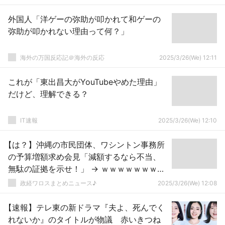
外国人「洋ゲーの弥助が叩かれて和ゲーの
弥助が叩かれない理由って何？」
海外の万国反応記＠海外の反応
2025/3/26(We) 12:11
これが「東出昌大がYouTubeやめた理由」
だけど、理解できる？
IT速報
2025/3/26(We) 12:10
【は？】沖縄の市民団体、ワシントン事務所
の予算増額求め会見「減額するなら不当、
無駄の証拠を示せ！」 → ｗｗｗｗｗｗｗｗ
ｗｗｗｗｗｗｗｗｗｗｗｗｗｗｗ
政経ワロスまとめニュース♪
2025/3/26(We) 12:08
【速報】テレ東の新ドラマ『夫よ、死んでく
れないか』のタイトルが物議 赤いきつね