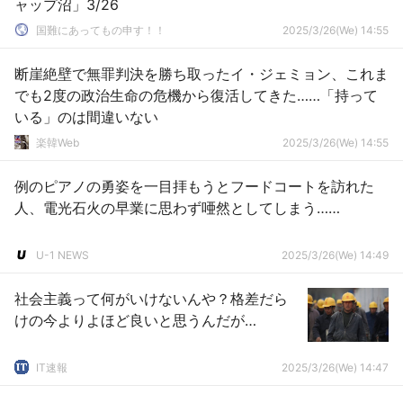
ャップ沼」3/26
国難にあってもの申す！！
2025/3/26(We) 14:55
断崖絶壁で無罪判決を勝ち取ったイ・ジェミョン、これま
でも2度の政治生命の危機から復活してきた……「持って
いる」のは間違いない
楽韓Web
2025/3/26(We) 14:55
例のピアノの勇姿を一目拝もうとフードコートを訪れた
人、電光石火の早業に思わず唖然としてしまう……
U-1 NEWS
2025/3/26(We) 14:49
社会主義って何がいけないんや？格差だら
けの今よりよほど良いと思うんだが…
IT速報
2025/3/26(We) 14:47