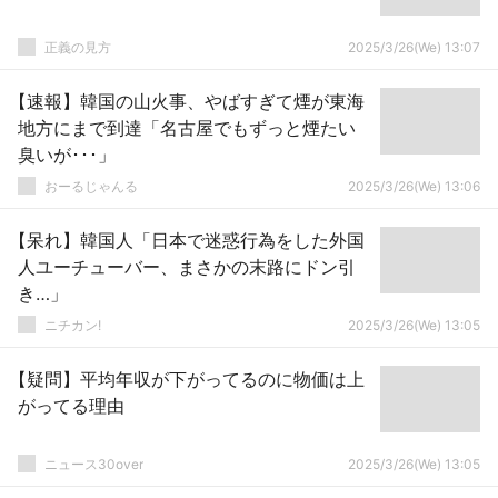
正義の見方
2025/3/26(We) 13:07
【速報】韓国の山火事、やばすぎて煙が東海
地方にまで到達「名古屋でもずっと煙たい
臭いが･･･」
おーるじゃんる
2025/3/26(We) 13:06
【呆れ】韓国人「日本で迷惑行為をした外国
人ユーチューバー、まさかの末路にドン引
き…」
ニチカン!
2025/3/26(We) 13:05
【疑問】平均年収が下がってるのに物価は上
がってる理由
ニュース30over
2025/3/26(We) 13:05