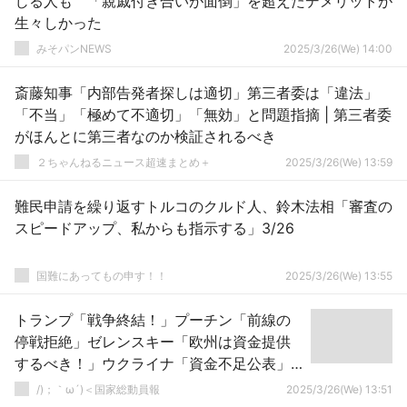
じる人も 「親戚付き合いが面倒」を超えたデメリットが
生々しかった
みそパンNEWS
2025/3/26(We) 14:00
斎藤知事「内部告発者探しは適切」第三者委は「違法」
「不当」「極めて不適切」「無効」と問題指摘 | 第三者委
がほんとに第三者なのか検証されるべき
２ちゃんねるニュース超速まとめ＋
2025/3/26(We) 13:59
難民申請を繰り返すトルコのクルド人、鈴木法相「審査の
スピードアップ、私からも指示する」3/26
国難にあってもの申す！！
2025/3/26(We) 13:55
トランプ「戦争終結！」プーチン「前線の
停戦拒絶」ゼレンスキー「欧州は資金提供
するべき！」ウクライナ「資金不足公表」
ロシア「対露制裁の解除希望（停戦条件」
/)；｀ω´)＜国家総動員報
2025/3/26(We) 13:51