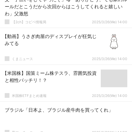
ールだとこうだから次回からはこうしてくれると嬉しい
わ」父激怒
【2ch】コピペ情報局
2025/3/26(We) 14:00
【動画】うさぎ肉屋のディスプレイが狂気じ
みてる
くまニュース
2025/3/26(We) 14:00
【米国株】国策ミーム株テスラ、雰囲気投資
と相性バッチリ！？
米国株ETFまとめ速報
2025/3/26(We) 14:00
ブラジル「日本よ、ブラジル産牛肉を買ってくれ」