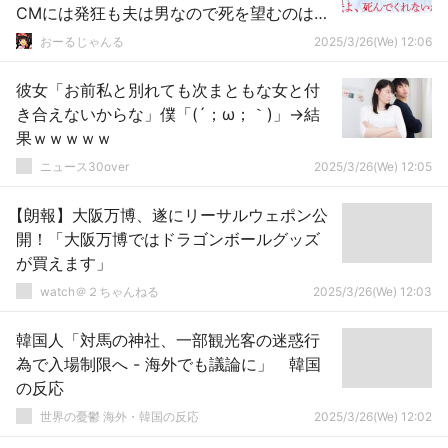
CMには発狂も夫は男なので死を望むのはセ
ーフ･･･
おーるじゃんる
2025/3/26(We) 12:06
彼女「お前私と別れても次まともな女と付
き合えないからな」僕「(´；ω；｀)」→結
果ｗｗｗｗｗ
ニュース30over
2025/3/26(We) 12:05
【朗報】大阪万博、遂にリーサルウェポン公
開！「大阪万博ではドラゴンボールグッズ
が買えます」
watch＠２ちゃんねる
2025/3/26(We) 12:03
韓国人「対馬の神社、一部観光客の迷惑行
為で入場制限へ - 海外でも議論に」 韓国
の反応
世界の憂鬱 海外・韓国の反応
2025/3/26(We) 12:02