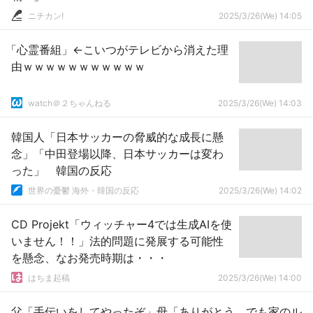
ニチカン!
2025/3/26(We) 14:05
「心霊番組」←こいつがテレビから消えた理
由ｗｗｗｗｗｗｗｗｗｗｗ
watch＠２ちゃんねる
2025/3/26(We) 14:03
韓国人「日本サッカーの脅威的な成長に懸
念」「中田登場以降、日本サッカーは変わ
った」 韓国の反応
世界の憂鬱 海外・韓国の反応
2025/3/26(We) 14:02
CD Projekt「ウィッチャー4では生成AIを使
いません！！」法的問題に発展する可能性
を懸念、なお発売時期は・・・
はちま起稿
2025/3/26(We) 14:00
父「手伝いをしてやったぞ」母「ありがとう、でも家のル