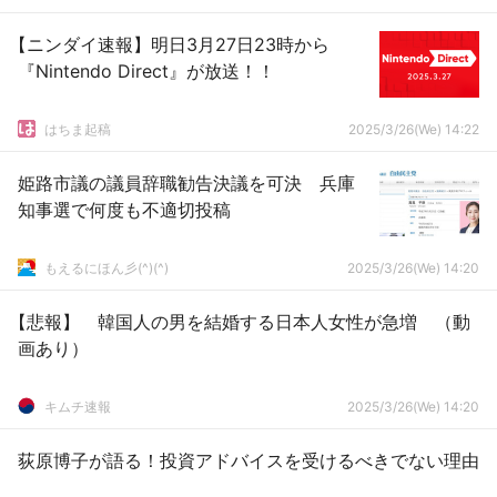
【ニンダイ速報】明日3月27日23時から
『Nintendo Direct』が放送！！
はちま起稿
2025/3/26(We) 14:22
姫路市議の議員辞職勧告決議を可決 兵庫
知事選で何度も不適切投稿
もえるにほん彡(^)(^)
2025/3/26(We) 14:20
【悲報】 韓国人の男を結婚する日本人女性が急増 （動
画あり）
キムチ速報
2025/3/26(We) 14:20
荻原博子が語る！投資アドバイスを受けるべきでない理由