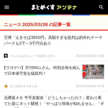
ニュース 2025/03/26 の記事一覧
万博「えきそば3850円」高額すぎる批判は的外れテーマ
パークも2千～3千円台あり
２ちゃんねるニュース超速まとめ＋
2025/3/26(We) 14:59
【ウヨゲバ】月刊WiLLさん、特別企画を組ん
で日本保守党を猛批判！
なんJ政治ネタまとめ
2025/3/26(We) 14:58
元欅坂４６ 平手友梨奈「どうしちゃったの？」変わり果
てた姿にネット騒然！「やっぱり得体が知れません」「ギ