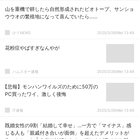
→
山を重機で耕したら自然形成されたビオトープ、サンショ
ウウオの繁殖地になって喜んでいたら……
U-1 NEWS
2025/3/26(We) 13:49
花粉症やばすぎなんやが
ハムスター速報
2025/3/26(We) 13:48
【悲報】モンハンワイルズのために50万の
PC買ったワイ、激しく後悔
IT速報
2025/3/26(We) 13:46
既婚女性の9割「結婚して幸せ」…一方で「マイナス」感
じる人も「親戚付き合いが面倒」を超えたデメリットが