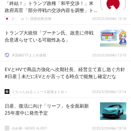
「終結！」トランプ政権「和平交渉！」米
政府高官「部分停戦の交渉内容を調整」ト
ランプ「停戦合意の意志あると確信（断
/)；｀ω´)＜国家総動員報
2025/3/26(We) 13:16
言」→
トランプ大統領「プーチン氏、故意に停戦
合意遅らせている可能性ある」
米国株ETFまとめ速報
2025/3/26(We) 13:15
EVとHVで商品力強化へ次期社長、経営立て直し急ぐ方針
#日産 | 未だにEVとか言ってる時点で能無し確定だな
２ちゃんねるニュース超速まとめ＋
2025/3/26(We) 13:14
日産、復活に向け「リーフ」を全面刷新
25年度中に発売予定
ゆめ痛 -NEWS ALERT-
2025/3/26(We) 13:14