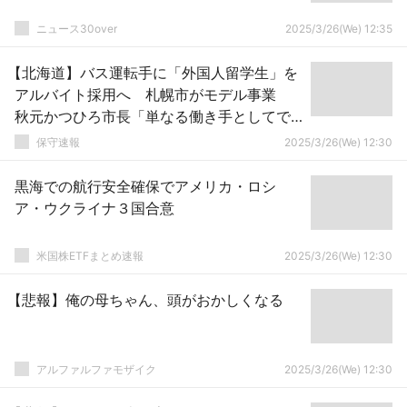
ニュース30over
2025/3/26(We) 12:35
【北海道】バス運転手に「外国人留学生」を
アルバイト採用へ 札幌市がモデル事業
秋元かつひろ市長「単なる働き手としてで
はなく将来にわたって地域で生活すること
保守速報
2025/3/26(We) 12:30
ができる環境づくりを進める」
黒海での航行安全確保でアメリカ・ロシ
ア・ウクライナ３国合意
米国株ETFまとめ速報
2025/3/26(We) 12:30
【悲報】俺の母ちゃん、頭がおかしくなる
アルファルファモザイク
2025/3/26(We) 12:30