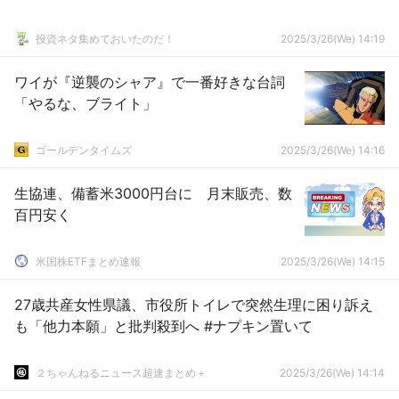
投資ネタ集めておいたのだ！
2025/3/26(We) 14:19
ワイが『逆襲のシャア』で一番好きな台詞
「やるな、ブライト」
ゴールデンタイムズ
2025/3/26(We) 14:16
生協連、備蓄米3000円台に 月末販売、数
百円安く
米国株ETFまとめ速報
2025/3/26(We) 14:15
27歳共産女性県議、市役所トイレで突然生理に困り訴え
も「他力本願」と批判殺到へ #ナプキン置いて
２ちゃんねるニュース超速まとめ＋
2025/3/26(We) 14:14