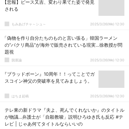
【悲報】ピース又吉、変わり果てた姿で発見
される
もみあげチャ～シュ～
2025/3/26(We) 12:30
「偽物を作り自分たちのものと言い張る」韓国ラーメン
の“パクリ商品”が海外で販売されている現実…徐教授が問
題視
脱亜論
2025/3/26(We) 12:30
『ブラッドボーン』10周年！！ってことでガ
スコイン神父の突破率を見てみましょう。
はちま起稿
2025/3/26(We) 12:30
テレ東の新ドラマ『夫よ、死んでくれないか』のタイトル
が物議…弁護士が「自殺教唆」説明ひろゆき氏も反応 #テ
レビ | じゃあ何てタイトルならいいの