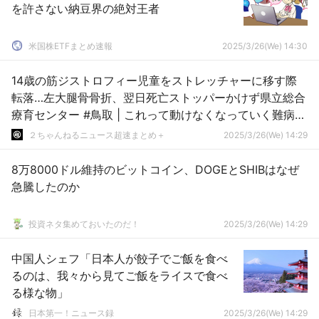
を許さない納豆界の絶対王者
米国株ETFまとめ速報
2025/3/26(We) 14:30
14歳の筋ジストロフィー児童をストレッチャーに移す際
転落…左大腿骨骨折、翌日死亡ストッパーかけず県立総合
療育センター #鳥取 | これって動けなくなっていく難病だ
ったか
２ちゃんねるニュース超速まとめ＋
2025/3/26(We) 14:29
8万8000ドル維持のビットコイン、DOGEとSHIBはなぜ
急騰したのか
投資ネタ集めておいたのだ！
2025/3/26(We) 14:29
中国人シェフ「日本人が餃子でご飯を食べ
るのは、我々から見てご飯をライスで食べ
る様な物」
日本第一！ニュース録
2025/3/26(We) 14:29