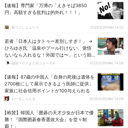
【速報】専門家「万博の「えきそば3850
円」高額すぎる批判は的外れ！！！」
暇つぶしニュース
2025/3/26(We) 14:12
若者「日本人はタトゥー差別しすぎ！」 →
ひろゆき氏「温泉やプール行けない、覚悟
ないなら入れるな！外国では〜」という助
言には「ここは日本！」と返せ！」ｗｗｗ
政経ワロスまとめニュース♪
2025/3/26(We) 14:08
ｗｗｗｗｗ
【速報】87歳の中国人「自身の死後は遺体を
2700枚にして展示できるよう医師に提供」
家族に社会信用ポイントが100与えられる
おーるじゃんる
2025/3/26(We) 14:06
【称賛】韓国人「囲碁の天才少女が日本で優
勝！『国際囲碁春香選抜大会』を堂々制
覇！」