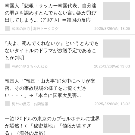
韓国人「悲報：サッカー韓国代表、自分達
の弱さを認めずとんでもない言い訳が飛び
出してしまう…（ﾌﾞﾙﾌﾞﾙ」＝韓国の反応
韓国の反応 | 海外トークログ
2025/3/26(We) 13:05
『夫よ、死んでくれないか』というとんでも
ないタイトルのドラマが放送予定であるこ
とが判明
watch＠２ちゃんねる
2025/3/26(We) 13:03
韓国人「“韓国・山火事”消火中にヘリが墜
落、その事故現場の様子をご覧くださ
い・・・」→「本当に国家大災害
だ・・・」「今回の山火事は人命被害が多
海外の反応 お隣速報
2025/3/26(We) 13:02
すぎる」
一泊120ドルの東京のカプセルホテルに世界
が騒然！←「秘密基地」「値段が高すぎ
る」（海外の反応）