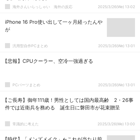
海外さんいらっしゃい 海外の反応
2025/3/26(We) 13:02
iPhone 16 Pro使い出して一ヶ月経ったんや
が
汎用型自作PCまとめ
2025/3/26(We) 13:01
【悲報】CPUクーラー、空冷一強過ぎる
PCパーツまとめ
2025/3/26(We) 13:01
【ご長寿】御年111歳！男性としては国内最高齢 2・26事
件では近衛兵を務める 誕生日に磐田市が花束贈呈
常識的に考えた
2025/3/26(We) 13:00
【時代】「メンズメイク」←これが当たり前