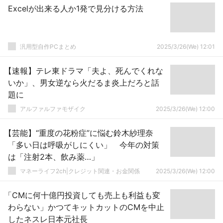
Excelが出来る人か1発で見分ける方法
汎用型自作PCまとめ
2025/3/26(We) 12:01
【速報】テレ東ドラマ「夫よ、死んでくれな
いか」、男女逆なら火だるま炎上だろと話
題に
アルファルファモザイク
2025/3/26(We) 12:00
【芸能】“重度の花粉症”に悩む鈴木紗理奈
「多い日は呼吸がしにくい」 今年の対策
は「注射2本、飲み薬…」
マネーライフ2ch|クレジット関連・お金関係
2025/3/26(We) 12:00
「CMに何十億円投資しても売上も利益も変
わらない」かつてキットカットのCMを中止
したネスレ日本元社長