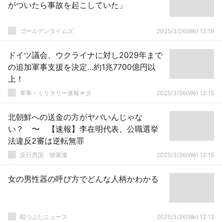
がついたら事故を起こしていた」
ゴールデンタイムズ
2025/3/26(We) 12:19
ドイツ議会、ウクライナに対し2029年まで
の追加軍事支援を決定…約1兆7700億円以
上！
軍事・ミリタリー速報☆彡
2025/3/26(We) 12:15
北朝鮮への送金の方がヤバいんじゃな
い？ 〜 【速報】李在明代表、公職選挙
法違反2審は逆転無罪
反日愚国 恨寓瘻
2025/3/26(We) 12:15
女の男性器の呼び方でどんな人柄かわかる
暇つぶしニュース
2025/3/26(We) 12:12