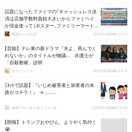
話題になったファミマの｢キャッシュレス決
済は店舗手数料負担大きいからファミペイ
か現金使って｣ポスター､ファミリーマート
本部主導だった
理想ちゃんねる
2025/3/26(We) 13:13
【芸能】テレ東の新ドラマ『夫よ、死んでく
れないか』のタイトルが物議… 弁護士が
「自殺教唆」説明
モナニュース
2025/3/26(We) 13:11
【ﾈｯﾄで話題】『いじめ被害者と加害者の末
路がコチラ！』 → ………
政経ワロスまとめニュース♪
2025/3/26(We) 13:08
【朗報】トランプおやびん、ようやく気付く
😭