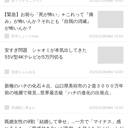
黒マッチョニュース
2025/3/26(We) 14:00
【緊急】お前ら「死が怖い」←これって『痛
み』が怖いんか？それとも『自我の消滅』
が怖いんか？
哲学ニュースnwk
2025/3/26(We) 14:00
安すぎ問題 シャオミが本気出してきた
55V型4Kテレビが5万円切る
投資ちゃんねる
2025/3/26(We) 14:00
新種のハチの化石４点、山口県美祢市の２億３０００万年
前の地層で発見…世界最古級「ハチの進化の出発点」
常識的に考えた
2025/3/26(We) 14:00
既婚女性の9割「結婚して幸せ」…一方で「マイナス」感