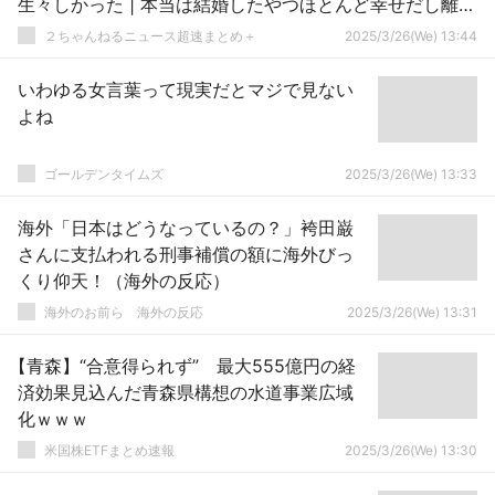
生々しかった | 本当は結婚したやつほとんど幸せだし離婚
しないのに
２ちゃんねるニュース超速まとめ＋
2025/3/26(We) 13:44
いわゆる女言葉って現実だとマジで見ない
よね
ゴールデンタイムズ
2025/3/26(We) 13:33
海外「日本はどうなっているの？」袴田巌
さんに支払われる刑事補償の額に海外びっ
くり仰天！（海外の反応）
海外のお前ら 海外の反応
2025/3/26(We) 13:31
【青森】“合意得られず” 最大555億円の経
済効果見込んだ青森県構想の水道事業広域
化ｗｗｗ
米国株ETFまとめ速報
2025/3/26(We) 13:30