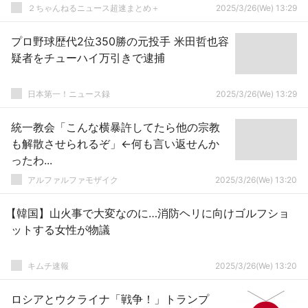
２ちゃんねるニュース超速まとめ＋
2025/3/26(We) 13:29
プロ野球歴代2位350勝の元投手 米田哲也容
疑者をチューハイ万引きで逮捕
日本第一！ニュース録
2025/3/26(We) 13:29
統一教会「こんな横暴許してたら他の宗教
も解散させられるぞ」←何も言い返せんか
ったわ...
アルファルファモザイク
2025/3/26(We) 13:20
【韓国】山火事で大変なのに…消防ヘリに向けゴルフショ
ットする女性が物議
キムチ速報
2025/3/26(We) 13:20
ロシアとウクライナ「戦争！」トランプ