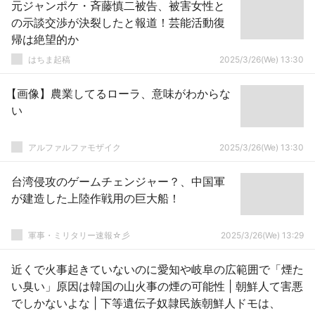
元ジャンポケ・斉藤慎二被告、被害女性と
の示談交渉が決裂したと報道！芸能活動復
帰は絶望的か
はちま起稿
2025/3/26(We) 13:30
【画像】農業してるローラ、意味がわからな
い
アルファルファモザイク
2025/3/26(We) 13:30
台湾侵攻のゲームチェンジャー？、中国軍
が建造した上陸作戦用の巨大船！
軍事・ミリタリー速報☆彡
2025/3/26(We) 13:29
近くで火事起きていないのに愛知や岐阜の広範囲で「煙た
い臭い」原因は韓国の山火事の煙の可能性 | 朝鮮人て害悪
でしかないよな | 下等遺伝子奴隷民族朝鮮人ドモは、