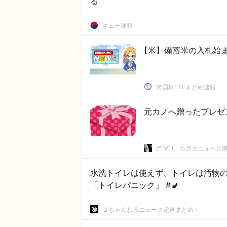
る
キムチ速報
【米】備蓄米の入札始ま
米国株ETFまとめ速報
元カノへ贈ったプレゼ
(*ﾟ∀ﾟ)ゞカガクニュース
水洗トイレは使えず、トイレは汚物
「トイレパニック」 #🚽
２ちゃんねるニュース超速まとめ＋