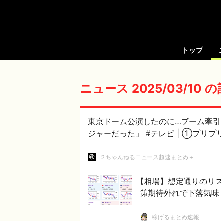
トップ
ニュース 2025/03/10 
東京ドーム公演したのに…ブーム牽
ジャーだった」 #テレビ 
２ちゃんねるニュース超速まとめ＋
【相場】想定通りのリ
策期待外れで下落気味
稼げるまとめ速報