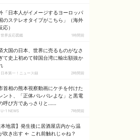
外「日本人がイメージするヨーロッパ
国のステレオタイプがこちら」（海外
反応）
世界反応図鑑
1時間前
済大国の日本、世界に売るものがなさ
ぎて史上初めて韓国台湾に輸出額抜か
れ
日本第一！ニュース録
2時間前
市首相の熊本視察動画にケチを付けた
レント、「正体バレバレよな」と黒電
の呼び方であっさりと……
U-1 NEWS
7時間前
熊本地震】発生後に居酒屋店内から温
が吹き出す ← これ前触れじゃね？