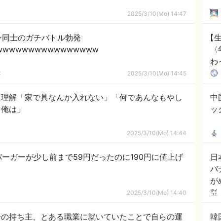
2025/3/10(Mo) 14:47
ン同士のガチバトル勃発
【
wwwwwwwwwwwwwwww
〈
わ
百
隊
2025/3/10(Mo) 14:45
に理解「家で具なんか入れない」「何であんなもやし
中
よ俺は」
ッ
2025/3/10(Mo) 14:44
ーガーが少し前まで59円だったのに190円に値上げ
日
バ
が
応
2025/3/10(Mo) 14:40
子の持ち主、とある職業に就いていたことで自らの運
韓