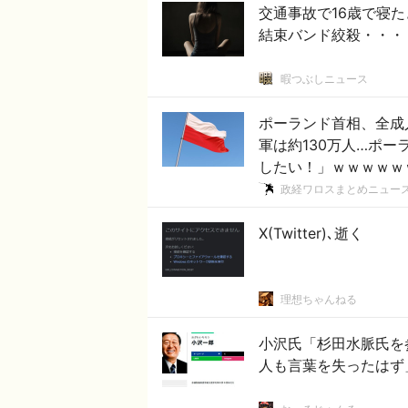
交通事故で16歳で寝
結束バンド絞殺・・・
暇つぶしニュース
ポーランド首相、全成
軍は約130万人…ポー
したい！」ｗｗｗｗｗ
政経ワロスまとめニュー
X(Twitter)､逝く
理想ちゃんねる
小沢氏「杉田水脈氏を
人も言葉を失ったはず