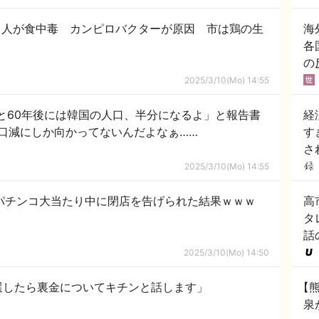
０人が食中毒 カンピロバクターが原因 市は鶏の生
海
各
の
2025/3/10(Mo) 14:55
だと60年後には韓国の人口、半分になるよ」と報告書
経
口減にしか向かってないんだよなぁ……
す
さ
2025/3/10(Mo) 14:55
パチンコ大当たり中に閉店を告げられた結果ｗｗｗ
高
タ
話
2025/3/10(Mo) 14:50
選したら裏金についてキチンと話します」
【
泉