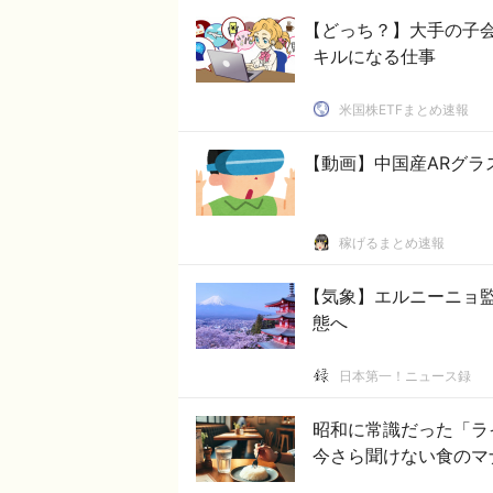
【どっち？】大手の子会
キルになる仕事
米国株ETFまとめ速報
【動画】中国産ARグラ
稼げるまとめ速報
【気象】エルニーニョ
態へ
日本第一！ニュース録
昭和に常識だった「
今さら聞けない食のマ