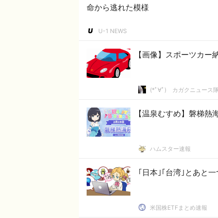
命から逃れた模様
U-1 NEWS
【画像】スポーツカー
(*ﾟ∀ﾟ)ゞカガクニュース
【温泉むすめ】磐梯熱
ハムスター速報
｢日本｣｢台湾｣とあと
米国株ETFまとめ速報