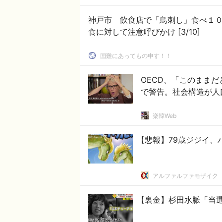
神戸市 飲食店で「鳥刺し」食べ１
食に対して注意呼びかけ [3/10]
国難にあってもの申す！！
OECD、「このまま
で警告。社会構造が人
楽韓Web
【悲報】79歳ジジイ、
アルファルファモザイク
【裏金】杉田水脈「当