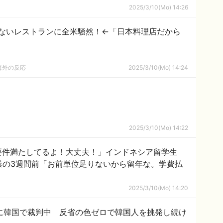
2025/3/10(Mo) 14:26
ないレストランに全米騒然！←「日本料理店だから
海外の反応
2025/3/10(Mo) 14:24
2025/3/10(Mo) 14:22
要件満たしてるよ！大丈夫！」インドネシア留学生
卒業の3週間前「お前単位足りないから留年な。学費払
2025/3/10(Mo) 14:20
未だに韓国で裁判中 反省の色ゼロで韓国人を挑発し続け