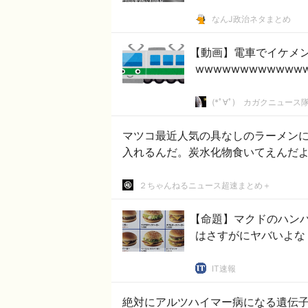
なんJ政治ネタまとめ
【動画】電車でイケメ
wwwwwwwwwwww
(*ﾟ∀ﾟ)ゞカガクニュース
マツコ最近人気の具なしのラーメン
入れるんだ。炭水化物食いてえんだ
２ちゃんねるニュース超速まとめ＋
【命題】マクドのハンバ
はさすがにヤバいよな
IT速報
絶対にアルツハイマー病になる遺伝