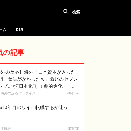
ーム
R18
気の記事
海外の反応】海外「日本資本が入った
間、魔法がかかったｗ」豪州のセブン
レブンが”日本化”して劇的進化！「お
ぎりとたまごサンドが食べられるなん
海外の反応パラダイス
2時間前
……」
ES10年目のワイ、転職するか迷う
IT速報
2時間前