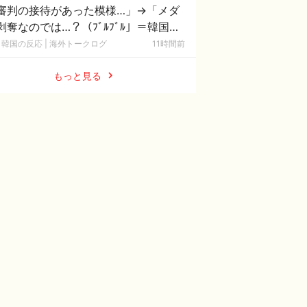
審判の接待があった模様…」→「メダ
剥奪なのでは…？（ﾌﾞﾙﾌﾞﾙ」＝韓国の
応
韓国の反応 | 海外トークログ
11時間前
もっと見る