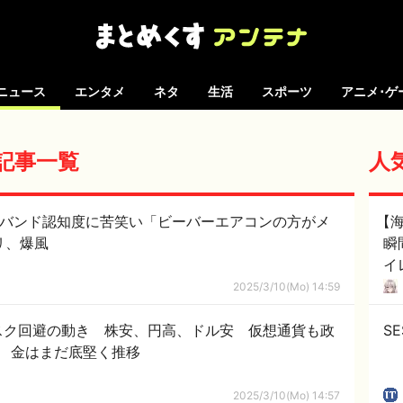
ニュース
エンタメ
ネタ
生活
スポーツ
アニメ･ゲ
の記事一覧
人
引バンド認知度に苦笑い「ビーバーエアコンの方がメ
【
| ①プリプリ、爆風
瞬
イ
に
2025/3/10(Mo) 14:59
て
スク回避の動き 株安、円高、ドル安 仮想通貨も政
S
 金はまだ底堅く推移
2025/3/10(Mo) 14:57