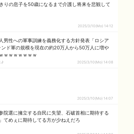
たきりの息子を50歳になるまで介護し将来を悲観して
2025/3/10(Mo) 14:12
人男性への軍事訓練を義務化する方針発表「ロシア
ランド軍の規模を現在の約20万人から50万人に増や
ｗｗｗｗｗｗｗｗ
ス♪
2025/3/10(Mo) 14:08
2025/3/10(Mo) 14:07
参院選に擁立する自民に失望、石破首相に期待する
」てめぇに期待してる方が少ねえだろ