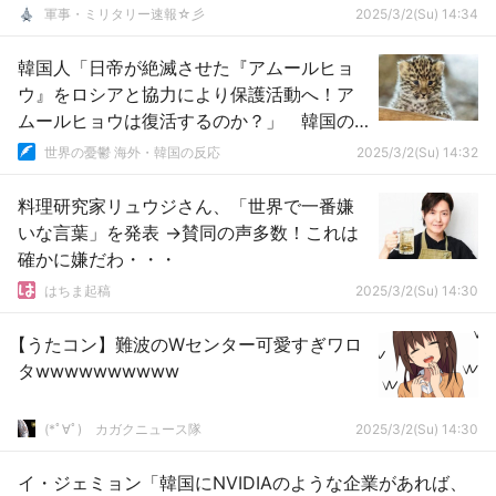
軍事・ミリタリー速報☆彡
2025/3/2(Su) 14:34
韓国人「日帝が絶滅させた『アムールヒョ
ウ』をロシアと協力により保護活動へ！ア
ムールヒョウは復活するのか？」 韓国の
反応
世界の憂鬱 海外・韓国の反応
2025/3/2(Su) 14:32
料理研究家リュウジさん、「世界で一番嫌
いな言葉」を発表 →賛同の声多数！これは
確かに嫌だわ・・・
はちま起稿
2025/3/2(Su) 14:30
【うたコン】難波のWセンター可愛すぎワロ
タwwwwwwwwww
(*ﾟ∀ﾟ)ゞカガクニュース隊
2025/3/2(Su) 14:30
イ・ジェミョン「韓国にNVIDIAのような企業があれば、