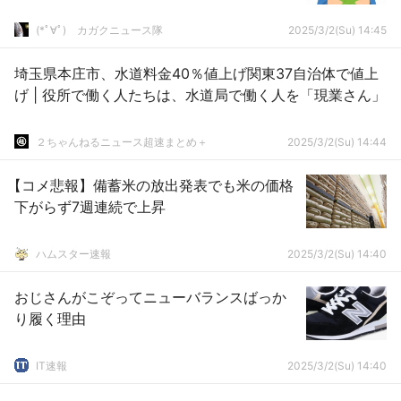
(*ﾟ∀ﾟ)ゞカガクニュース隊
2025/3/2(Su) 14:45
埼玉県本庄市、水道料金40％値上げ関東37自治体で値上
げ | 役所で働く人たちは、水道局で働く人を「現業さん」
２ちゃんねるニュース超速まとめ＋
2025/3/2(Su) 14:44
【コメ悲報】備蓄米の放出発表でも米の価格
下がらず7週連続で上昇
ハムスター速報
2025/3/2(Su) 14:40
おじさんがこぞってニューバランスばっか
り履く理由
IT速報
2025/3/2(Su) 14:40