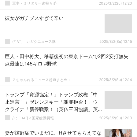
軍事・ミリタリー速報☆彡
2025/3/2(Su) 12:20
彼女がガチブスすぎて辛い
(*ﾟ∀ﾟ)ゞカガクニュース隊
2025/3/2(Su) 12:15
巨人・田中将大、移籍後初の東京ドームで2回2安打無失
点最速は145キロ #野球
２ちゃんねるニュース超速まとめ＋
2025/3/2(Su) 12:14
トランプ「資源協定！」トランプ政権「中
止進言！」ゼレンスキー「謝罪拒否！」ウ
クライナ「新停戦案！（英仏三国協議」英
国「追加融資！（露凍結資産4270億円」→
/)；｀ω´)＜国家総動員報
2025/3/2(Su) 12:13
妻が潔癖症でいまだに、Hさせてもらえてな