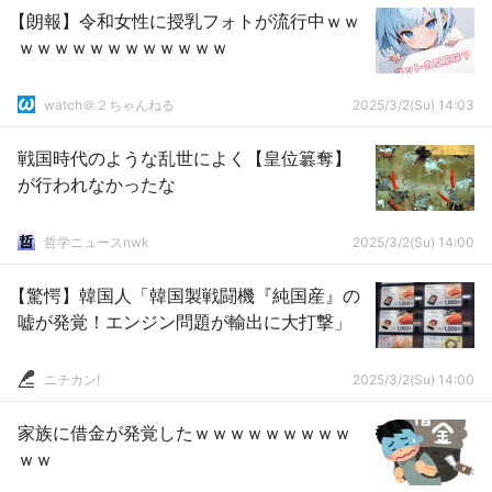
【朗報】令和女性に授乳フォトが流行中ｗｗ
ｗｗｗｗｗｗｗｗｗｗｗｗ
watch＠２ちゃんねる
2025/3/2(Su) 14:03
戦国時代のような乱世によく【皇位簒奪】
が行われなかったな
哲学ニュースnwk
2025/3/2(Su) 14:00
【驚愕】韓国人「韓国製戦闘機『純国産』の
嘘が発覚！エンジン問題が輸出に大打撃」
ニチカン!
2025/3/2(Su) 14:00
家族に借金が発覚したｗｗｗｗｗｗｗｗｗ
ｗｗ