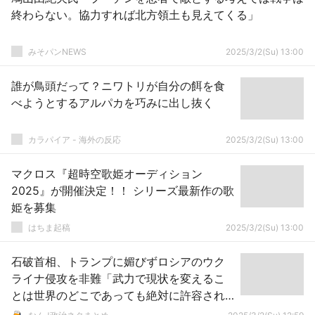
終わらない。協力すれば北方領土も見えてくる」
みそパンNEWS
2025/3/2(Su) 13:00
誰が鳥頭だって？ニワトリが自分の餌を食
べようとするアルパカを巧みに出し抜く
カラパイア - 海外の反応
2025/3/2(Su) 13:00
マクロス『超時空歌姫オーディション
2025』が開催決定！！ シリーズ最新作の歌
姫を募集
はちま起稿
2025/3/2(Su) 13:00
石破首相、トランプに媚びずロシアのウク
ライナ侵攻を非難「武力で現状を変えるこ
とは世界のどこであっても絶対に許容され
るべきではない！」