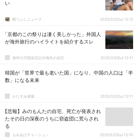
い
暇つぶしニュース
2025/3/2(Su) 12:12
「京都のこの祭りは凄く美しかった」外国人
が海外旅行のハイライトを紹介するスレ
海外の万国反応記＠海外の反応
2025/3/2(Su) 12:11
韓国が「世界で最も老いた国」になり、中国の人口は「半
数」になる未来
かたすみ速報
2025/3/2(Su) 12:11
【悲報】みのもんたの自宅、死亡が発表され
たその日の深夜のうちに窃盗団に荒らされ
る
もみあげチャ～シュ～
2025/3/2(Su) 12:10