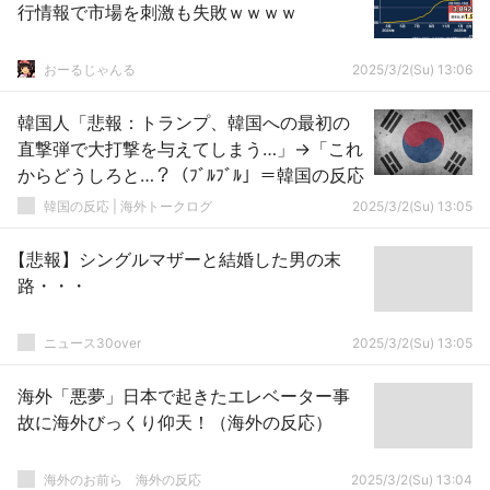
行情報で市場を刺激も失敗ｗｗｗｗ
おーるじゃんる
2025/3/2(Su) 13:06
韓国人「悲報：トランプ、韓国への最初の
直撃弾で大打撃を与えてしまう…」→「これ
からどうしろと…？（ﾌﾞﾙﾌﾞﾙ」＝韓国の反応
韓国の反応 | 海外トークログ
2025/3/2(Su) 13:05
【悲報】シングルマザーと結婚した男の末
路・・・
ニュース30over
2025/3/2(Su) 13:05
海外「悪夢」日本で起きたエレベーター事
故に海外びっくり仰天！（海外の反応）
海外のお前ら 海外の反応
2025/3/2(Su) 13:04