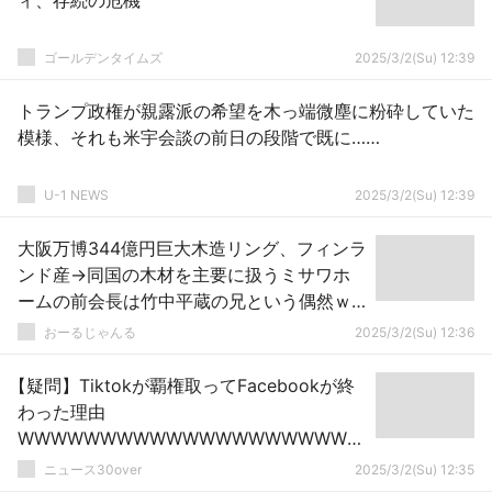
ィ、存続の危機
ゴールデンタイムズ
2025/3/2(Su) 12:39
トランプ政権が親露派の希望を木っ端微塵に粉砕していた
模様、それも米宇会談の前日の段階で既に……
U-1 NEWS
2025/3/2(Su) 12:39
大阪万博344億円巨大木造リング、フィンラ
ンド産→同国の木材を主要に扱うミサワホ
ームの前会長は竹中平蔵の兄という偶然ｗ
ｗｗ
おーるじゃんる
2025/3/2(Su) 12:36
【疑問】Tiktokが覇権取ってFacebookが終
わった理由
WWWWWWWWWWWWWWWWWWWWW
WWWWWWWWWWWWWWWWWWWWW
ニュース30over
2025/3/2(Su) 12:35