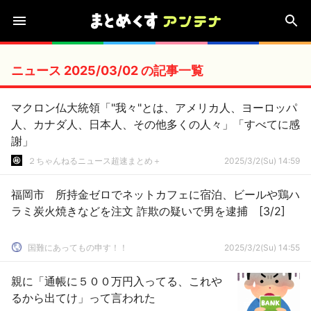
ニュース 2025/03/02 の記事一覧
マクロン仏大統領「"我々"とは、アメリカ人、ヨーロッパ
人、カナダ人、日本人、その他多くの人々」「すべてに感
謝」
２ちゃんねるニュース超速まとめ＋
2025/3/2(Su) 14:59
福岡市 所持金ゼロでネットカフェに宿泊、ビールや鶏ハ
ラミ炭火焼きなどを注文 詐欺の疑いで男を逮捕 [3/2]
国難にあってもの申す！！
2025/3/2(Su) 14:55
親に「通帳に５００万円入ってる、これや
るから出てけ」って言われた