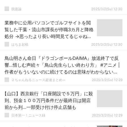
脱亜論
2025/3/2(Su) 12:30
業務中に公用パソコンでゴルフサイトを閲
覧した千葉・流山市課長が停職3カ月と降格
処分 →思ったより長い時間見てるじゃねー
かｗｗｗｗｗｗ
はちま起稿
2025/3/2(Su) 12:30
鳥山明さん命日『ドラゴンボールDAIMA』放送終了で反
響…惜しむ声続々「鳥山先生らしい終わり方」 #アニメ |
作者がもういないのに続けてるのは意味がわからない…
２ちゃんねるニュース超速まとめ＋
2025/3/2(Su) 12:29
【山口】西京銀行「口座開設で５万円」に殺
到、預金１００万円条件だが最終日は開店
前から列…一部受け付け停止店舗も
日本第一！ニュース録
2025/3/2(Su) 12:29