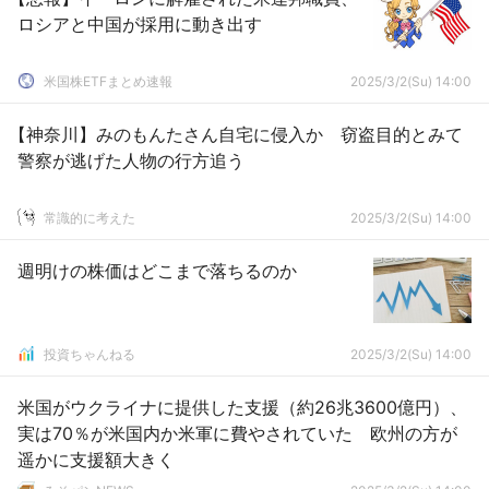
ロシアと中国が採用に動き出す
米国株ETFまとめ速報
2025/3/2(Su) 14:00
【神奈川】みのもんたさん自宅に侵入か 窃盗目的とみて
警察が逃げた人物の行方追う
常識的に考えた
2025/3/2(Su) 14:00
週明けの株価はどこまで落ちるのか
投資ちゃんねる
2025/3/2(Su) 14:00
米国がウクライナに提供した支援（約26兆3600億円）、
実は70％が米国内か米軍に費やされていた 欧州の方が
遥かに支援額大きく