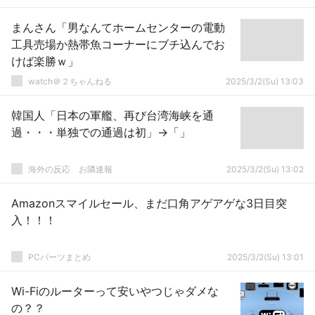
まんさん「男なんてホームセンターの電動
工具売場か熱帯魚コーナーにブチ込んでお
けば楽勝ｗ」
watch＠２ちゃんねる
2025/3/2(Su) 13:03
韓国人「日本の軍艦、再び台湾海峡を通
過・・・単独での通過は初」→「」
海外の反応 お隣速報
2025/3/2(Su) 13:02
Amazonスマイルセール、まだ口角アゲアゲな3日目突
入！！！
PCパーツまとめ
2025/3/2(Su) 13:01
Wi-Fiのルーターって安いやつじゃダメな
の？？