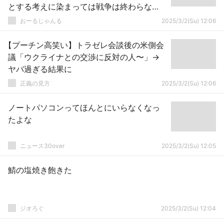
とする考えに染まっては戦争は終わらな
い」
おーるじゃんる
2025/3/2(Su) 12:06
【プーチン高笑い】トラゼレ会談後の米側会
議「ウクライナとの交渉に反対の人〜」→
ヤバ過ぎる結果に
正義の見方
2025/3/2(Su) 12:06
ノートパソコンってほんとにいらなくなっ
たよな
ニュース30over
2025/3/2(Su) 12:05
鯖の塩焼き飽きた
ジオろぐ
2025/3/2(Su) 12:04