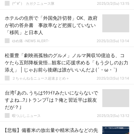
(*ﾟ∀ﾟ)ゞカガクニュース隊
2025/3/2(Su) 13:15
ホテルの住所で「外国免許切替」OK、政府
が初の答弁書 事故率など把握していない
「移民」と日本人
ゆめ痛 -NEWS ALERT-
2025/3/2(Su) 13:14
松重豊「劇映画孤独のグルメ」ノルマ興収10億迫る、コ
ケたら五郎降板覚悟…観客に応援求める「もう少しのお力
添え」 | じゃお前ら後継は誰がいいんだよ(´・ω・`)
２ちゃんねるニュース超速まとめ＋
2025/3/2(Su) 13:14
台湾｢あの､うちはｳｸﾗｲﾅみたいにならないで
すよね…?｣トランプ｢は？俺と習近平は親友
だが？｣
暇つぶしニュース
2025/3/2(Su) 13:12
【悲報】備蓄米の放出量や精米済みなどの先