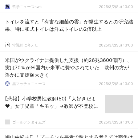
哲学ニュースnwk
2025/3/2(Su) 13:00
トイレを流すと「有害な細菌の雲」が発生するとの研究結
果、特に和式トイレは洋式トイレの2倍以上
常識的に考えた
2025/3/2(Su) 13:00
米国がウクライナに提供した支援（約26兆3600億円）、
実は70％が米国内か米軍に費やされていた 欧州の方が
遥かに支援額大きく
黒マッチョニュース
2025/3/2(Su) 13:00
【悲報】小学校男性教師(50)「大好きだよ
❤」女子児童「キモッ」→教師が不登校に
ゴールデンタイムズ
2025/3/2(Su) 13:00
鳩山由紀夫氏「プーチンを悪者で敵とする考えでは戦争は