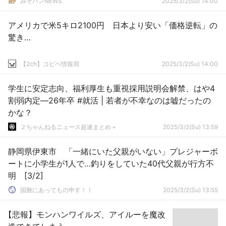
みそパンNEWS
2025/3/2(Su) 14:00
アメリカで米5キロ2100円 日本より安い「価格逆転」の
驚き…
【2ch】コピペ情報局
2025/3/2(Su) 14:00
学生に安定志向、福利厚生も重視採用説明会解禁、はや4
割弱内定―26年卒 #就活 | 若者が不幸なのは嘘だったの
かな？
２ちゃんねるニュース超速まとめ＋
2025/3/2(Su) 13:59
静岡県伊東市 「一緒にいた父親がいない」プレジャーボ
ートに小学生が1人で…釣りをしていた40代父親が行方不
明 [3/2]
国難にあってもの申す！！
2025/3/2(Su) 13:55
【悲報】モンハンワイルズ、アイルーを魔改