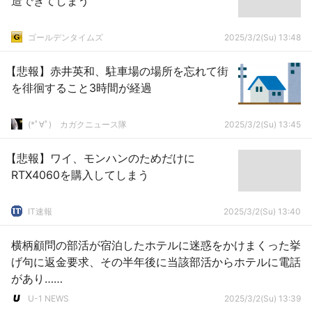
造できてしまう
ゴールデンタイムズ
2025/3/2(Su) 13:48
【悲報】赤井英和、駐車場の場所を忘れて街
を徘徊すること3時間が経過
(*ﾟ∀ﾟ)ゞカガクニュース隊
2025/3/2(Su) 13:45
【悲報】ワイ、モンハンのためだけに
RTX4060を購入してしまう
IT速報
2025/3/2(Su) 13:40
横柄顧問の部活が宿泊したホテルに迷惑をかけまくった挙
げ句に返金要求、その半年後に当該部活からホテルに電話
があり……
U-1 NEWS
2025/3/2(Su) 13:39