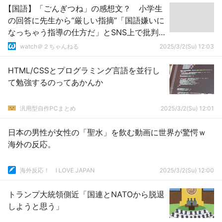
【国語】「ごんぎつね」の感想文？ 小学生
の回答に先生から“厳しい指摘”「国語嫌いに
なっちゃう指導の仕方だ」とSNS上で批判
も…
watch＠２ちゃんねる
2025/3/2(Su) 12:03
HTML/CSSとプログラミング言語を並行し
て勉強するのってあかんか
汎用型自作PCまとめ
2025/3/2(Su) 12:01
日本の男性が女性の「聖水」を飲む動画に世界が驚愕ｗ
海外の反応。
海外反応！ I LOVE JAPAN
2025/3/2(Su) 12:00
トランプ大統領側近「国連とNATOから脱退
しようと思う」