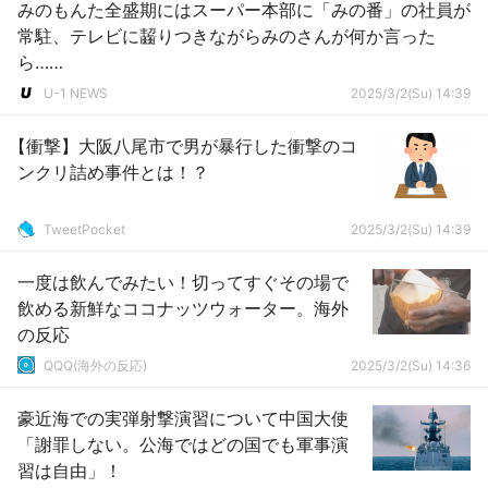
みのもんた全盛期にはスーパー本部に「みの番」の社員が
常駐、テレビに齧りつきながらみのさんが何か言った
ら……
U-1 NEWS
2025/3/2(Su) 14:39
【衝撃】大阪八尾市で男が暴行した衝撃のコ
ンクリ詰め事件とは！？
TweetPocket
2025/3/2(Su) 14:39
一度は飲んでみたい！切ってすぐその場で
飲める新鮮なココナッツウォーター。海外
の反応
QQQ(海外の反応)
2025/3/2(Su) 14:36
豪近海での実弾射撃演習について中国大使
「謝罪しない。公海ではどの国でも軍事演
習は自由」！