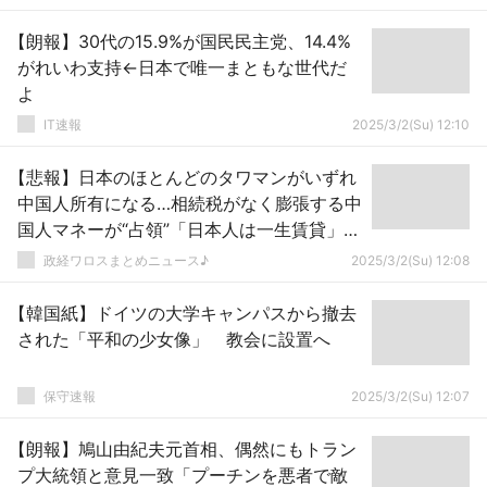
【朗報】30代の15.9%が国民民主党、14.4%
がれいわ支持←日本で唯一まともな世代だ
よ
IT速報
2025/3/2(Su) 12:10
【悲報】日本のほとんどのタワマンがいずれ
中国人所有になる…相続税がなく膨張する中
国人マネーが“占領”「日本人は一生賃貸」の
地獄絵図 → ｗｗｗｗｗｗｗｗｗｗｗｗｗｗ
政経ワロスまとめニュース♪
2025/3/2(Su) 12:08
ｗｗｗｗ
【韓国紙】ドイツの大学キャンパスから撤去
された「平和の少女像」 教会に設置へ
保守速報
2025/3/2(Su) 12:07
【朗報】鳩山由紀夫元首相、偶然にもトラン
プ大統領と意見一致「プーチンを悪者で敵