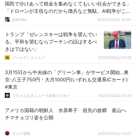
国民で分けあって税金を集めなくてもいい社会ができる」
「ドローンが主役なのだから徴兵など無駄。AI戦争がこれ
から時代の戦争だ」……うわぁ、ニワカだ。ニワカがいる
楽韓Web
2025/3/2(Su) 14:30
ぞー！
トランプ「ゼレンスキーは戦争を望んでい
る。平和を望むならプーチンの話はするべ
きはではない」
ゴールデンタイムズ
2025/3/2(Su) 14:29
3月15日から中央線の「グリーン車」がサービス開始…東
京-八王子750円・大月1000円(いずれも交通系ICカード)
#東京
２ちゃんねるニュース超速まとめ＋
2025/3/2(Su) 14:29
アメリカ国籍の朝鮮人 水原希子 祖先の故郷 釜山へ
チマチョゴリ姿を公開
キムチ速報
2025/3/2(Su) 14:20