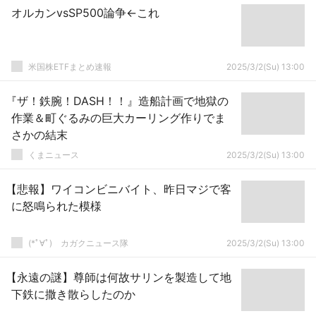
オルカンvsSP500論争←これ
米国株ETFまとめ速報
2025/3/2(Su) 13:00
『ザ！鉄腕！DASH！！』造船計画で地獄の
作業＆町ぐるみの巨大カーリング作りでま
さかの結末
くまニュース
2025/3/2(Su) 13:00
【悲報】ワイコンビニバイト、昨日マジで客
に怒鳴られた模様
(*ﾟ∀ﾟ)ゞカガクニュース隊
2025/3/2(Su) 13:00
【永遠の謎】尊師は何故サリンを製造して地
下鉄に撒き散らしたのか