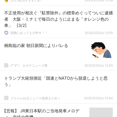
なんJ政治ネタまとめ
2025/3/2(Su) 12:59
不正使用が相次ぐ『駐禁除外』の標章めぐってついに逮捕
者 大阪・ミナミで毎日のように止まる「オレンジ色の
車」 [3/2]
国難にあってもの申す！！
2025/3/2(Su) 12:55
桐島聡の家 朝日新聞によりバレる
(*ﾟ∀ﾟ)ゞカガクニュース隊
2025/3/2(Su) 12:45
トランプ大統領側近「国連とNATOから脱退しようと思
う」
２ちゃんねるニュース超速まとめ＋
2025/3/2(Su) 12:44
【悲報】 JR東日本駅のご当地発車メロデ