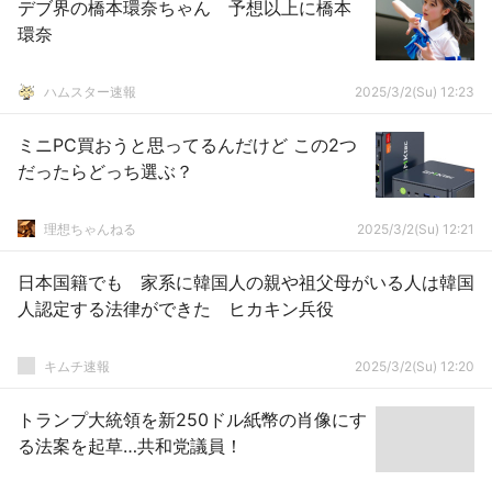
デブ界の橋本環奈ちゃん 予想以上に橋本
環奈
ハムスター速報
2025/3/2(Su) 12:23
ミニPC買おうと思ってるんだけど この2つ
だったらどっち選ぶ？
理想ちゃんねる
2025/3/2(Su) 12:21
日本国籍でも 家系に韓国人の親や祖父母がいる人は韓国
人認定する法律ができた ヒカキン兵役
キムチ速報
2025/3/2(Su) 12:20
トランプ大統領を新250ドル紙幣の肖像にす
る法案を起草…共和党議員！