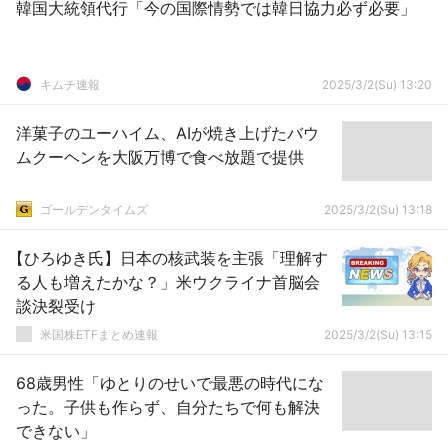
韓国大統領代行「今の国際情勢では韓日協力必ず必要」
キムチ速報
2025/3/2(Su) 13:20
洋菓子のユーハイム、AIが焼き上げたバウ
ムクーヘンを大阪万博で食べ放題で提供
ゴールデンタイムズ
2025/3/2(Su) 13:18
【ひろゆき氏】日本の核武装を主張「理解す
る人も増えたかな？」米ウクライナ首脳会
談決裂受け
米国株ETFまとめ速報
2025/3/2(Su) 13:15
68歳男性「ゆとりのせいで最悪の時代にな
った。子供も作らず、自分たちで何も解決
できない」