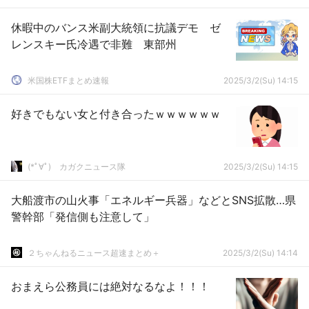
休暇中のバンス米副大統領に抗議デモ ゼ
レンスキー氏冷遇で非難 東部州
米国株ETFまとめ速報
2025/3/2(Su) 14:15
好きでもない女と付き合ったｗｗｗｗｗｗ
(*ﾟ∀ﾟ)ゞカガクニュース隊
2025/3/2(Su) 14:15
大船渡市の山火事「エネルギー兵器」などとSNS拡散…県
警幹部「発信側も注意して」
２ちゃんねるニュース超速まとめ＋
2025/3/2(Su) 14:14
おまえら公務員には絶対なるなよ！！！