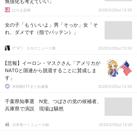
無償化も考えていい」
はちま起稿
2025/3/2(Su) 13:30
女の子「もういいよ」男「そっか」女「そ
れ、ダメです（指でバッテン）」
(*ﾟ∀ﾟ)ゞカガクニュース隊
2025/3/2(Su) 13:30
【悲報】イーロン・マスクさん「アメリカが
NATOと国連から脱退することに賛成しま
す」
米国株ETFまとめ速報
2025/3/2(Su) 13:30
千葉県知事選 N党、つばさの党の候補者、
兵庫県で演説 現場は騒然
日本第一！ニュース録
2025/3/2(Su) 13:29