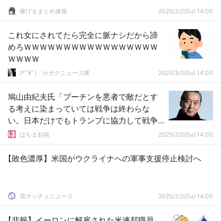
稼げるまとめ速報
2025/3/2(Su) 14:00
これ女にされてたら完全に脈ナシだから諦
めろＷＷＷＷＷＷＷＷＷＷＷＷＷＷＷＷＷ
ＷＷＷＷ
(*ﾟ∀ﾟ)ゞカガクニュース隊
2025/3/2(Su) 14:00
鳩山由紀夫氏「プーチンを悪者で敵だとす
る考えに染まっていては戦争は終わらな
い。日本だけでもトランプに協力して戦争
を止めたらどうだ」
はちま起稿
2025/3/2(Su) 14:00
【敗色濃厚】米国がウクライナへの軍事支援停止検討へ
黒マッチョニュース
2025/3/2(Su) 14:00
【悲報】イーロンに解雇された米連邦職員、