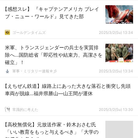
【感想スレ】 『キャプテンアメリカ ブレイ
ブ・ニュー・ワールド』見てきた部
ゴールデンタイムズ
2025/3/2(Su) 13:34
米軍、トランスジェンダーの兵士を実質排
除へ…国防総省「即応性や結束力、高潔さを
確立」！
軍事・ミリタリー速報☆彡
2025/3/2(Su) 13:34
【えちぜん鉄道】線路上にあった大きな落石と衝突し先頭
車両が脱線…福井県勝山―山王間が運休
常識的に考えた
2025/3/2(Su) 13:30
【高校無償化】元放送作家・鈴木おさむ氏
「いい教育をもっと与えるべき」「大学の