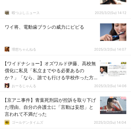
暇つぶしニュース
2025/3/2(Su) 14:12
ワイ将、電動歯ブラシの威力にビビる
理想ちゃんねる
2025/3/2(Su) 14:07
【ワイドナショー】オズワルド伊藤、高校無
償化に私見「私立までやる必要あるの
か？」「なら、誰でも行ける学校作った方
が早い」これは正論か？
おーるじゃんる
2025/3/2(Su) 14:06
【京アニ事件】青葉死刑囚が控訴を取り下げ
た理由、自分の弁護士に「言動は妄想」と
言われて不満だった
ゴールデンタイムズ
2025/3/2(Su) 14:04