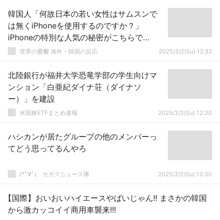
韓国人「何故日本の若い女性はサムスンで
は無くiPhoneを使用するのですか？」
iPhoneの特別な人気の秘密がこちらで
す… 韓国の反応
世界の憂鬱 海外・韓国の反応
2025/3/2(Su) 12:32
北陸銀行が福井大学恐竜学部の学生向けマ
ンション「白亜紀ダイナ荘（ダイナソ
ー）」を建設
米国株ETFまとめ速報
2025/3/2(Su) 12:30
ハシカンが居たグループの他のメンバーっ
てどう思ってるんやろ
(*ﾟ∀ﾟ)ゞカガクニュース隊
2025/3/2(Su) 12:30
【国際】おいおいハイエースやばいじゃん!! まさかの韓国
から激カッコイイ商用車襲来!!!